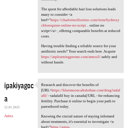
The quest for affordable hair loss solutions leads
many to consider <a
href="
https://charlotteelliottinc.com/item/hydroxy
chloroquine-online-no-script...
online no
script</a> , offering comparable benefits at reduced
costs.
Having trouble finding a reliable source for your
antibiotic needs? Your search ends here. Acquire
https://atplearningpromo.com/amoxil/
safely and
without hassle.
ipakiyagoc
Research and discover the benefits of
Research and discover the
[URL=
https://bluemooncafedothan.com/drug/tadal
a
afil/
- tadalafil buy in canada[/URL - for enhancing
fertility. Purchase it online to begin your path to
parenthood today.
12.01.2025
Adres
Knowing the crucial nature of staying informed
about treatments, it's essential to investigate <a
href="
https://astra-