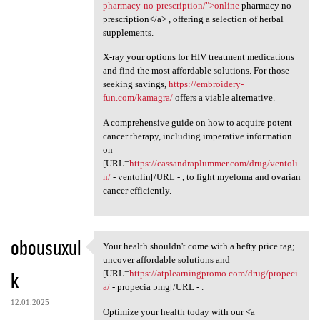
pharmacy-no-prescription/">online
pharmacy no
prescription</a> , offering a selection of herbal
supplements.
X-ray your options for HIV treatment medications
and find the most affordable solutions. For those
seeking savings,
https://embroidery-
fun.com/kamagra/
offers a viable alternative.
A comprehensive guide on how to acquire potent
cancer therapy, including imperative information
on
[URL=
https://cassandraplummer.com/drug/ventoli
n/
- ventolin[/URL - , to fight myeloma and ovarian
cancer efficiently.
obousuxul
Your health shouldn't come with a hefty price tag;
Your health shouldn't come
uncover affordable solutions and
k
[URL=
https://atplearningpromo.com/drug/propeci
a/
- propecia 5mg[/URL - .
12.01.2025
Optimize your health today with our <a