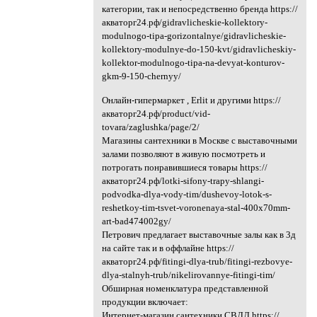
категории, так и непосредственно бренда https://
акваторг24.рф/gidravlicheskie-kollektory-
modulnogo-tipa-gorizontalnye/gidravlicheskie-
kollektory-modulnye-do-150-kvt/gidravlicheskiy-
kollektor-modulnogo-tipa-na-devyat-konturov-
gkm-9-150-chernyy/
Онлайн-гипермаркет , Erlit и другими https://
акваторг24.рф/product/vid-
tovara/zaglushka/page/2/
Магазины сантехники в Москве с выставочными
залами позволяют в живую посмотреть и
потрогать понравившиеся товары https://
акваторг24.рф/lotki-sifony-trapy-shlangi-
podvodka-dlya-vody-tim/dushevoy-lotok-s-
reshetkoy-tim-tsvet-voronenaya-stal-400x70mm-
art-bad474002gy/
Петрович предлагает выставочные залы как в 3д
на сайте так и в оффлайне https://
акваторг24.рф/fitingi-dlya-trub/fitingi-rezbovye-
dlya-stalnyh-trub/nikelirovannye-fitingi-tim/
Обширная номенклатура представленной
продукции включает:
Интернет-магазин сантехники СВДД https://