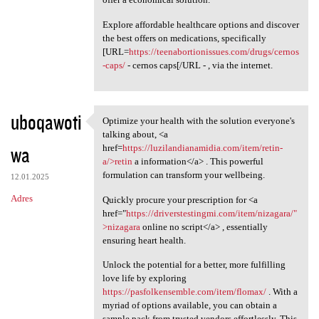
Explore affordable healthcare options and discover
the best offers on medications, specifically
[URL=
https://teenabortionissues.com/drugs/cernos
-caps/
- cernos caps[/URL - , via the internet.
uboqawoti
Optimize your health with the solution everyone's
Optimize your health with the
talking about, <a
wa
href=
https://luzilandianamidia.com/item/retin-
a/>retin
a information</a> . This powerful
formulation can transform your wellbeing.
12.01.2025
Adres
Quickly procure your prescription for <a
href="
https://driverstestingmi.com/item/nizagara/"
>nizagara
online no script</a> , essentially
ensuring heart health.
Unlock the potential for a better, more fulfilling
love life by exploring
https://pasfolkensemble.com/item/flomax/
. With a
myriad of options available, you can obtain a
sample pack from trusted vendors effortlessly. This