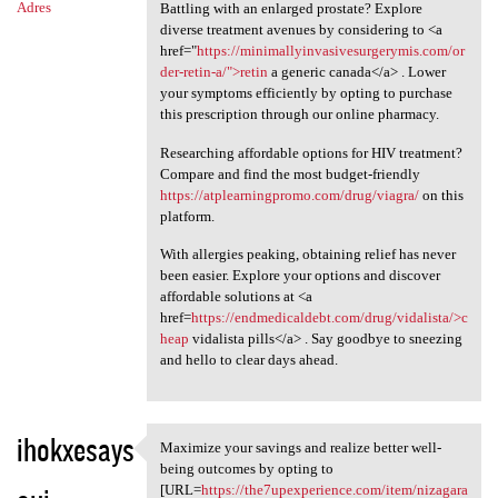
Adres
Battling with an enlarged prostate? Explore
diverse treatment avenues by considering to <a
href="
https://minimallyinvasivesurgerymis.com/or
der-retin-a/">retin
a generic canada</a> . Lower
your symptoms efficiently by opting to purchase
this prescription through our online pharmacy.
Researching affordable options for HIV treatment?
Compare and find the most budget-friendly
https://atplearningpromo.com/drug/viagra/
on this
platform.
With allergies peaking, obtaining relief has never
been easier. Explore your options and discover
affordable solutions at <a
href=
https://endmedicaldebt.com/drug/vidalista/>c
heap
vidalista pills</a> . Say goodbye to sneezing
and hello to clear days ahead.
ihokxesays
Maximize your savings and realize better well-
Maximize your savings and
being outcomes by opting to
[URL=
https://the7upexperience.com/item/nizagara