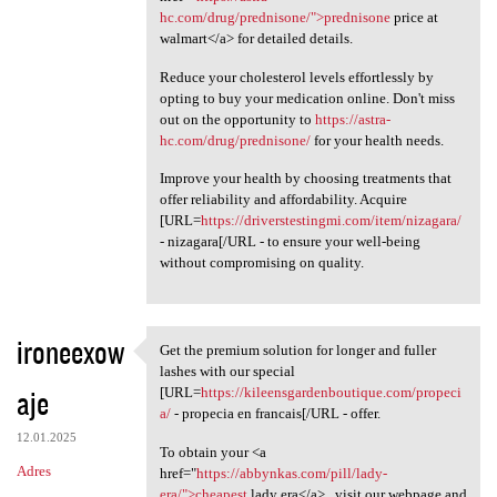
hc.com/drug/prednisone/">prednisone
price at
walmart</a> for detailed details.
Reduce your cholesterol levels effortlessly by
opting to buy your medication online. Don't miss
out on the opportunity to
https://astra-
hc.com/drug/prednisone/
for your health needs.
Improve your health by choosing treatments that
offer reliability and affordability. Acquire
[URL=
https://driverstestingmi.com/item/nizagara/
- nizagara[/URL - to ensure your well-being
without compromising on quality.
ironeexow
Get the premium solution for longer and fuller
Get the premium solution for
lashes with our special
aje
[URL=
https://kileensgardenboutique.com/propeci
a/
- propecia en francais[/URL - offer.
12.01.2025
To obtain your <a
Adres
href="
https://abbynkas.com/pill/lady-
era/">cheapest
lady era</a> , visit our webpage and