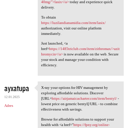
40mg/">lasix</a>
today and experience quick
delivery.
To obtain
https://luzilandianamidia.com/item/lasix/
authorization, visit our online platform
immediately.
Just launched, <a
href=
https://1485triclub.com/item/zithromax/>azit
hromycin</a>
is now available on the web. Secure
your stock and manage your condition with
efficiency.
ayxatupa
X-ray your options for HIV management by
X-ray your options for HIV
exploring affordable solutions. Discover
12.01.2025
[URL=
https://airjamaicacharter.com/item/bentyl/
-
lowest price on generic bentyl[/URL - to combine
Adres
effectiveness with savings.
Browse for affordable solutions to support your
health with <a href="
https://fpny.org/online-