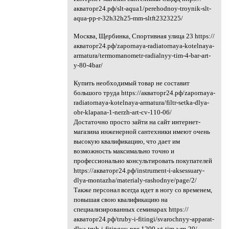
акваторг24.рф/slt-aqua1/perehodnoy-troynik-slt-
aqua-pp-r-32h32h25-mm-sltft2323225/
Москва, Щербинка, Спортивная улица 23 https://
акваторг24.рф/zapornaya-radiatornaya-kotelnaya-
armatura/termomanometr-radialnyy-tim-4-bar-art-
y-80-4bar/
Купить необходимый товар не составит
большого труда https://акваторг24.рф/zapornaya-
radiatornaya-kotelnaya-armatura/filtr-setka-dlya-
obr-klapana-1-nerzh-art-cv-110-06/
Достаточно просто зайти на сайт интернет-
магазина инженерной сантехники имеют очень
высокую квалификацию, что дает им
возможность максимально точно и
профессионально консультировать покупателей
https://акваторг24.рф/instrument-i-aksessuary-
dlya-montazha/materialy-rashodnye/page/2/
Также персонал всегда идет в ногу со временем,
повышая свою квалификацию на
специализированных семинарах https://
акваторг24.рф/truby-i-fitingi/svarochnyy-apparat-
dlya-trub-i-fitingov-ppr-1200-vt-tim-wm-20/