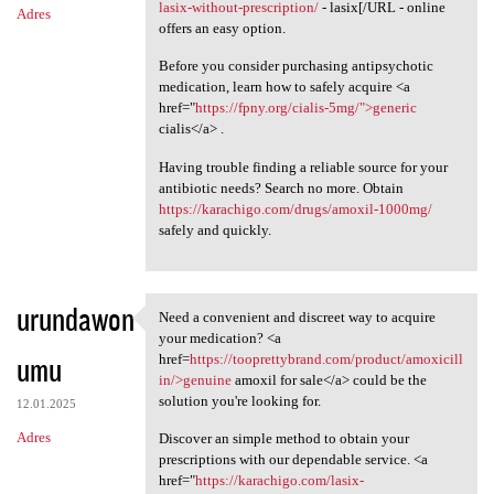
lasix-without-prescription/
- lasix[/URL - online
Adres
offers an easy option.
Before you consider purchasing antipsychotic
medication, learn how to safely acquire <a
href="
https://fpny.org/cialis-5mg/">generic
cialis</a> .
Having trouble finding a reliable source for your
antibiotic needs? Search no more. Obtain
https://karachigo.com/drugs/amoxil-1000mg/
safely and quickly.
urundawon
Need a convenient and discreet way to acquire
Need a convenient and
your medication? <a
umu
href=
https://tooprettybrand.com/product/amoxicill
in/>genuine
amoxil for sale</a> could be the
solution you're looking for.
12.01.2025
Adres
Discover an simple method to obtain your
prescriptions with our dependable service. <a
href="
https://karachigo.com/lasix-