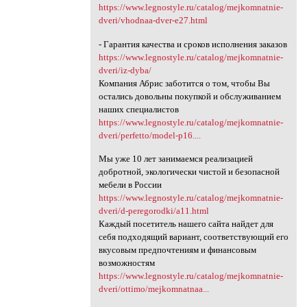
https://www.legnostyle.ru/catalog/mejkomnatnie-
dveri/vhodnaa-dver-e27.html
- Гарантия качества и сроков исполнения заказов
https://www.legnostyle.ru/catalog/mejkomnatnie-
dveri/iz-dyba/
Компания Абрис заботится о том, чтобы Вы
остались довольны покупкой и обслуживанием
наших специалистов
https://www.legnostyle.ru/catalog/mejkomnatnie-
dveri/perfetto/model-p16....
Мы уже 10 лет занимаемся реализацией
добротной, экологически чистой и безопасной
мебели в России
https://www.legnostyle.ru/catalog/mejkomnatnie-
dveri/d-peregorodki/a11.html
Каждый посетитель нашего сайта найдет для
себя подходящий вариант, соответствующий его
вкусовым предпочтениям и финансовым
возможностям
https://www.legnostyle.ru/catalog/mejkomnatnie-
dveri/ottimo/mejkomnatnaa...