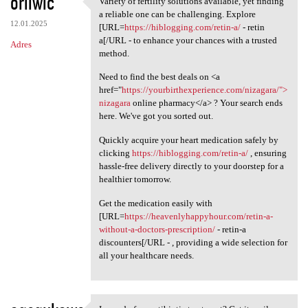
oriiwic
Variety of fertility solutions available, yet finding
Variety of fertility
o
a reliable one can be challenging. Explore
12.01.2025
m
[URL=
https://hiblogging.com/retin-a/
- retin
a[/URL - to enhance your chances with a trusted
Adres
e
method.
n
Need to find the best deals on <a
t
href="
https://yourbirthexperience.com/nizagara/">
nizagara
online pharmacy</a> ? Your search ends
a
here. We've got you sorted out.
r
Quickly acquire your heart medication safely by
z
clicking
https://hiblogging.com/retin-a/
, ensuring
e
hassle-free delivery directly to your doorstep for a
healthier tomorrow.
Get the medication easily with
[URL=
https://heavenlyhappyhour.com/retin-a-
without-a-doctors-prescription/
- retin-a
discounters[/URL - , providing a wide selection for
all your healthcare needs.