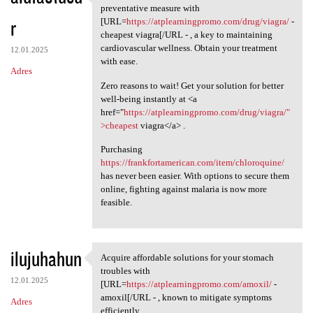
Ensure your heart health by
preventative measure with
r
[URL=
https://atplearningpromo.com/drug/viagra/
-
cheapest viagra[/URL - , a key to maintaining
cardiovascular wellness. Obtain your treatment
12.01.2025
with ease.
Adres
Zero reasons to wait! Get your solution for better
well-being instantly at <a
href="
https://atplearningpromo.com/drug/viagra/"
>cheapest
viagra</a> .
Purchasing
https://frankfortamerican.com/item/chloroquine/
has never been easier. With options to secure them
online, fighting against malaria is now more
feasible.
ilujuhahun
Acquire affordable solutions for your stomach
Acquire affordable solutions
troubles with
12.01.2025
[URL=
https://atplearningpromo.com/amoxil/
-
amoxil[/URL - , known to mitigate symptoms
Adres
efficiently.