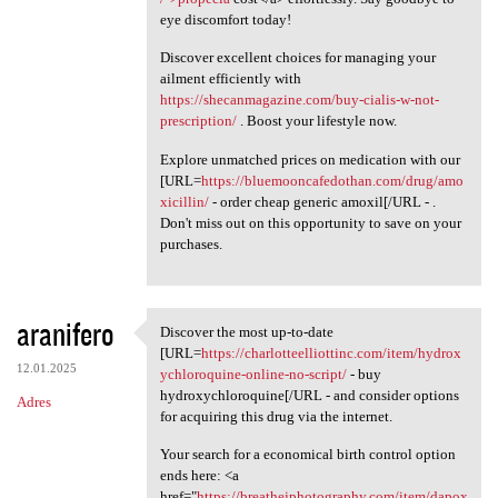
eye discomfort today!
Discover excellent choices for managing your
ailment efficiently with
https://shecanmagazine.com/buy-cialis-w-not-
prescription/
. Boost your lifestyle now.
Explore unmatched prices on medication with our
[URL=
https://bluemooncafedothan.com/drug/amo
xicillin/
- order cheap generic amoxil[/URL - .
Don't miss out on this opportunity to save on your
purchases.
aranifero
Discover the most up-to-date
Discover the most up-to-date
[URL=
https://charlotteelliottinc.com/item/hydrox
12.01.2025
ychloroquine-online-no-script/
- buy
hydroxychloroquine[/URL - and consider options
Adres
for acquiring this drug via the internet.
Your search for a economical birth control option
ends here: <a
href="
https://breathejphotography.com/item/dapox