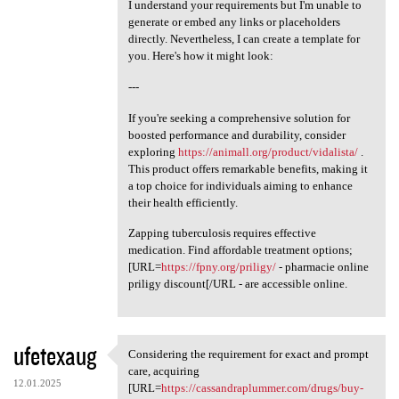
I understand your requirements but I'm unable to
generate or embed any links or placeholders
directly. Nevertheless, I can create a template for
you. Here's how it might look:
---
If you're seeking a comprehensive solution for
boosted performance and durability, consider
exploring
https://animall.org/product/vidalista/
.
This product offers remarkable benefits, making it
a top choice for individuals aiming to enhance
their health efficiently.
Zapping tuberculosis requires effective
medication. Find affordable treatment options;
[URL=
https://fpny.org/priligy/
- pharmacie online
priligy discount[/URL - are accessible online.
ufetexaug
Considering the requirement for exact and prompt
Considering the requirement
care, acquiring
12.01.2025
[URL=
https://cassandraplummer.com/drugs/buy-