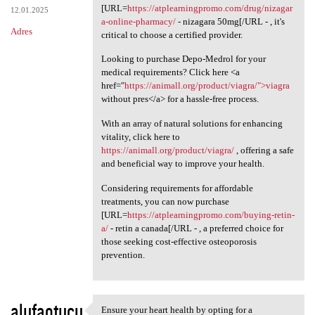
[URL=
https://atplearningpromo.com/drug/nizagar
12.01.2025
a-online-pharmacy/
- nizagara 50mg[/URL - , it's
Adres
critical to choose a certified provider.
Looking to purchase Depo-Medrol for your
medical requirements? Click here <a
href="
https://animall.org/product/viagra/">viagra
without pres</a> for a hassle-free process.
With an array of natural solutions for enhancing
vitality, click here to
https://animall.org/product/viagra/
, offering a safe
and beneficial way to improve your health.
Considering requirements for affordable
treatments, you can now purchase
[URL=
https://atplearningpromo.com/buying-retin-
a/
- retin a canada[/URL - , a preferred choice for
those seeking cost-effective osteoporosis
prevention.
alufaotucu
Ensure your heart health by opting for a