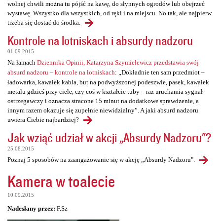
wolnej chwili można tu pójść na kawę, do słynnych ogrodów lub obejrzeć
wystawę. Wszystko dla wszystkich, od ręki i na miejscu. No tak, ale najpierw
trzeba się dostać do środka.
Kontrole na lotniskach i absurdy nadzoru
01.09.2015
Na łamach
Dziennika Opinii, Katarzyna Szymielewicz przedstawia swój
absurd nadzoru – kontrole na lotniskach
: „Dokładnie ten sam przedmiot –
ładowarka, kawałek kabla, but na podwyższonej podeszwie, pasek, kawałek
metalu gdzieś przy ciele, czy coś w kształcie tuby – raz uruchamia sygnał
ostrzegawczy i oznacza stracone 15 minut na dodatkowe sprawdzenie, a
innym razem okazuje się zupełnie niewidzialny”. A jaki absurd nadzoru
uwiera Ciebie najbardziej?
Jak wziąć udział w akcji „Absurdy Nadzoru"?
25.08.2015
Poznaj 5 sposobów na zaangażowanie się w akcję „Absurdy Nadzoru".
Kamera w toalecie
10.09.2015
Nadesłany przez:
F.Sz