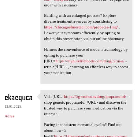
order with assurance.
Battling with an enlarged prostate? Explore
diverse treatment avenues by considering to
https://chicagosfinestccl.com/propecia-1mg/
.
Lower your symptoms efficiently by opting to
obtain this prescription via our online pharmacy.
Harness the convenience of modern technology by
opting to purchase your
[URL=
https://mypurelifefoods.com/drug/retin-a/
-
retin a[/URL - , ensuring an effortless way to access
your medication.
ekaequca
Visit [URL=
https://5g-emf.com/drug/propranolol/
-
Visit [URL=https://5g-emf.com
shop generic propranolol[/URL - and discover the
12.01.2025
trusted way to purchase your medication via the
internet.
Adres
Facing inconsistent menstrual cycles? Find out
about how <a
href="
https://kileensgardenboutique.com/pharmac