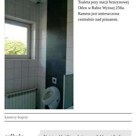
Toaleta przy stacji benzynowej
Orlen w Rabie Wyżnej 256a.
Kamera jest umieszczona
centralnie nad pisuarem.
kamery-bajery
K