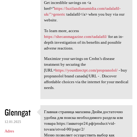
Get incredible savings on <a
href="
https://luzilandianamidia.com/tadalafil-
uk/">generic
tadalafil</a> when you buy via our
website.
To learn more, access
https://shecanmagazine.com/tadalafil/
for an in-
depth investigation of its benefits and possible
adverse reactions.
Maximize your savings on Crohn’s disease
treatment by securing the
[URL=
https://yourdirectpt.com/propranolol/
- buy
propranolol brand canada[/URL - . Discover
affordable choices via the internet for your medical
needs.
Glenngat
Главная страница магазина Дюйм достаточно
Главная страница магазина
удобна для поиска необходимого раздела или
12.01.2025
товара https://акваторг24.рф/product/vid-
tovara/otvod-90/page/2/
Adres
Меню позволяет осуществить выбор как