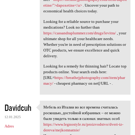
etine/">dapoxetine</a>
. Uncover your path to
economical health choices today.
Looking for a reliable source to purchase your
medications? Look no further than
https://cassandraplummer.com/drugs/levitra/
, your
ultimate shop for all your healthcare needs.
Whether you're in need of prescription solutions or
OTC products, we ensure excellence and quick
delivery.
Looking for a remedy for thinning hair? Locate top
products online. Your search ends here:
[URL=
https://breathejphotography.com/item/phar
macy/
- cheapest pharmacy on net[/URL - .
Davidcuh
Мебель из Италии во все времена считалась
Мебель из Италии во все
роскошью, достойной избранных – ее можно
12.01.2025
было увидеть только в салонах знатных особ
https://www.legnostyle.ru/proizvodstvo/dveri-iz-
Adres
dereva/mejkomnatnie/