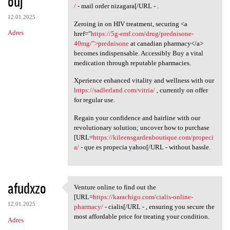
ouj
/
- mail order nizagara[/URL - .
12.01.2025
Zeroing in on HIV treatment, securing <a
Adres
href="
https://5g-emf.com/drug/prednisone-
40mg/">prednisone
at canadian pharmacy</a>
becomes indispensable. Accessibly Buy a vital
medication through reputable pharmacies.
Xperience enhanced vitality and wellness with our
https://sadlerland.com/vitria/
, currently on offer
for regular use.
Regain your confidence and hairline with our
revolutionary solution; uncover how to purchase
[URL=
https://kileensgardenboutique.com/propeci
a/
- que es propecia yahoo[/URL - without hassle.
afudxzo
Venture online to find out the
Venture online to find out
[URL=
https://karachigo.com/cialis-online-
12.01.2025
pharmacy/
- cialis[/URL - , ensuring you secure the
most affordable price for treating your condition.
Adres