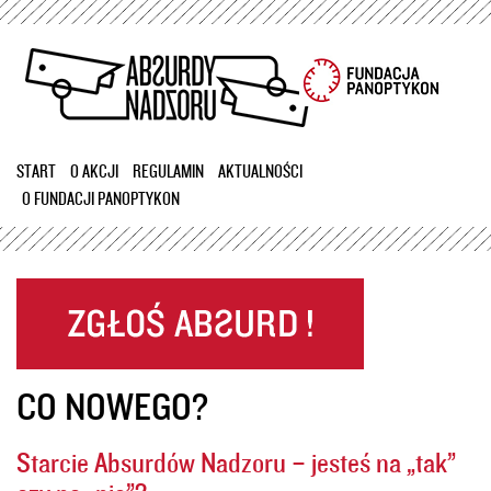
Przejdź
do
treści
START
O AKCJI
REGULAMIN
AKTUALNOŚCI
O FUNDACJI PANOPTYKON
CO NOWEGO?
Starcie Absurdów Nadzoru – jesteś na „tak”