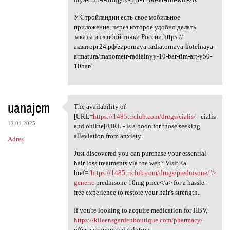
У Стройландии есть свое мобильное
приложение, через которое удобно делать
заказы из любой точки России https://
акваторг24.рф/zapornaya-radiatornaya-kotelnaya-
armatura/manometr-radialnyy-10-bar-tim-art-y50-
10bar/
uanajem
The availability of
The availability of [URL
[URL=
https://1485triclub.com/drugs/cialis/
- cialis
12.01.2025
and online[/URL - is a boon for those seeking
alleviation from anxiety.
Adres
Just discovered you can purchase your essential
hair loss treatments via the web? Visit <a
href="
https://1485triclub.com/drugs/prednisone/">
generic
prednisone 10mg price</a> for a hassle-
free experience to restore your hair's strength.
If you're looking to acquire medication for HBV,
https://kileensgardenboutique.com/pharmacy/
offer a economical solution.