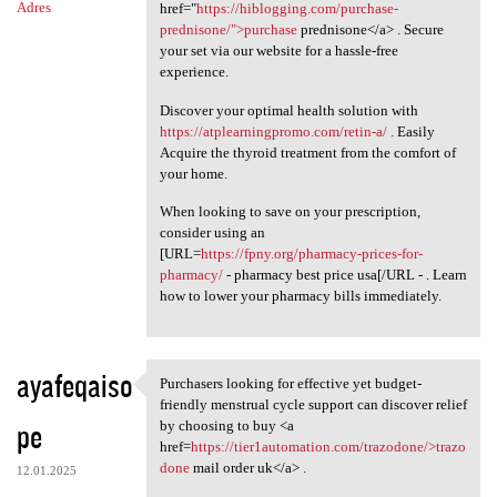
Adres
href="
https://hiblogging.com/purchase-
prednisone/">purchase
prednisone</a> . Secure
your set via our website for a hassle-free
experience.
Discover your optimal health solution with
https://atplearningpromo.com/retin-a/
. Easily
Acquire the thyroid treatment from the comfort of
your home.
When looking to save on your prescription,
consider using an
[URL=
https://fpny.org/pharmacy-prices-for-
pharmacy/
- pharmacy best price usa[/URL - . Learn
how to lower your pharmacy bills immediately.
ayafeqaiso
Purchasers looking for effective yet budget-
Purchasers looking for
friendly menstrual cycle support can discover relief
pe
by choosing to buy <a
href=
https://tier1automation.com/trazodone/>trazo
done
mail order uk</a> .
12.01.2025