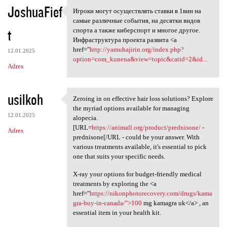
JoshuaFief
Игроки могут осуществлять ставки в 1вин на
Игроки могут осуществлять
самые различные события, на десятки видов
t
спорта а также киберспорт и многое другое.
Инфраструктура проекта развита <a
href="
http://yamuhajirin.org/index.php?
12.01.2025
option=com_kunena&view=topic&catid=2&id...
Adres
usilkoh
Zeroing in on effective hair loss solutions? Explore
Zeroing in on effective hair
the myriad options available for managing
12.01.2025
alopecia.
[URL=
https://animall.org/product/prednisone/
-
Adres
prednisone[/URL - could be your answer. With
various treatments available, it's essential to pick
one that suits your specific needs.
X-ray your options for budget-friendly medical
treatments by exploring the <a
href="
https://nikonphotorecovery.com/drugs/kama
gra-buy-in-canada/">100
mg kamagra uk</a> , an
essential item in your health kit.