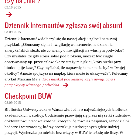
czy na „nie”?
03.10.2015
Dziennik Internautów zgłasza swój absurd
08.09.2015
Dziennik Internautów dołączył się do naszej akcji i zgłosił nam swój
przykład: „Oburzamy się na inwigilację w internecie, na działania
amerykańskich służb, ale co wiemy o inwigilacji na własnym podwórku?
Czy myślałeś, że gdy stoisz sobie pod blokiem, możesz być ciągle
obserwowany np. przez człowieka ze straży miejskiej, który siedzi przy
biurku i pije kawę? Czy myślałeś, ile naprawdę kamer może być w Twojej
okolicy? A może spojrzysz na mapkę, która może to ukazywać?”. Polecamy
artykuł Marcina Maja:
Ktoś nasikał pod kamerą, czyli inwigilacja z
perspektywy własnego podwórka
.
Checkpoint BUW
08.09.2015
Biblioteka Uniwersytecka w Warszawie. Jedna z najważniejszych bibliotek
akademickich w stolicy. Codziennie przewijają się przez nią setki studentów,
doktorantów i pracowników naukowych. Są również pasjonaci, samodzielni
badacze i warszawiacy, którzy poszukują niedostępnych gdzie indziej
pozycji. Wycieczka po mieście bez wizyty w BUW-ie też się nie liczy. W