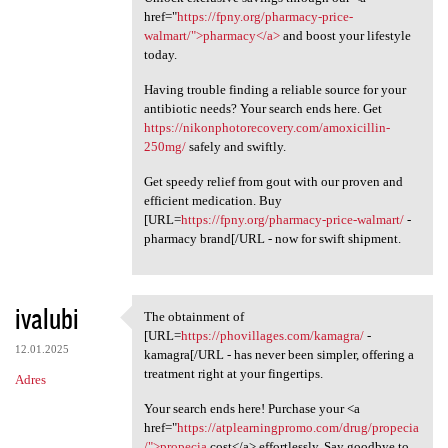
href="
https://fpny.org/pharmacy-price-
walmart/">pharmacy</a>
and boost your lifestyle
today.
Having trouble finding a reliable source for your
antibiotic needs? Your search ends here. Get
https://nikonphotorecovery.com/amoxicillin-
250mg/
safely and swiftly.
Get speedy relief from gout with our proven and
efficient medication. Buy
[URL=
https://fpny.org/pharmacy-price-walmart/
-
pharmacy brand[/URL - now for swift shipment.
ivalubi
The obtainment of
The obtainment of [URL=https:
[URL=
https://phovillages.com/kamagra/
-
12.01.2025
kamagra[/URL - has never been simpler, offering a
treatment right at your fingertips.
Adres
Your search ends here! Purchase your <a
href="
https://atplearningpromo.com/drug/propecia
/">propecia
cost</a> effortlessly. Say goodbye to