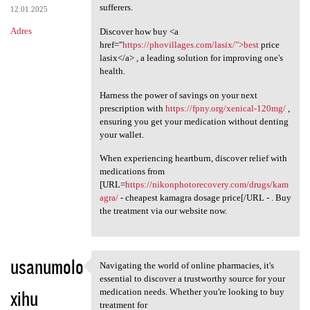
sufferers.
12.01.2025
Adres
Discover how buy <a
href="
https://phovillages.com/lasix/">best
price
lasix</a> , a leading solution for improving one's
health.
Harness the power of savings on your next
prescription with
https://fpny.org/xenical-120mg/
,
ensuring you get your medication without denting
your wallet.
When experiencing heartburn, discover relief with
medications from
[URL=
https://nikonphotorecovery.com/drugs/kam
agra/
- cheapest kamagra dosage price[/URL - . Buy
the treatment via our website now.
usanumolo
Navigating the world of online pharmacies, it's
Navigating the world of
essential to discover a trustworthy source for your
xihu
medication needs. Whether you're looking to buy
treatment for