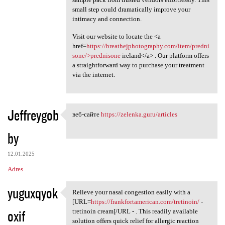
small step could dramatically improve your
intimacy and connection.
Visit our website to locate the <a
href=
https://breathejphotography.com/item/predni
sone/>prednisone
ireland</a> . Our platform offers
a straightforward way to purchase your treatment
via the internet.
Jeffreygob
веб-сайте
https://zelenka.guru/articles
веб-сайте https://zelenka
by
12.01.2025
Adres
yuguxqyok
Relieve your nasal congestion easily with a
Relieve your nasal congestion
[URL=
https://frankfortamerican.com/tretinoin/
-
oxif
tretinoin cream[/URL - . This readily available
solution offers quick relief for allergic reaction