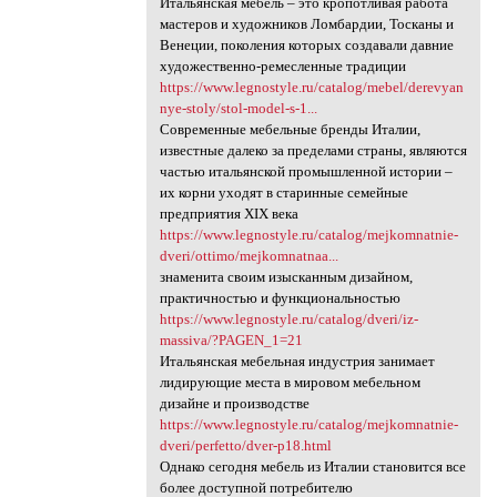
Итальянская мебель – это кропотливая работа
мастеров и художников Ломбардии, Тосканы и
Венеции, поколения которых создавали давние
художественно-ремесленные традиции
https://www.legnostyle.ru/catalog/mebel/derevyan
nye-stoly/stol-model-s-1...
Современные мебельные бренды Италии,
известные далеко за пределами страны, являются
частью итальянской промышленной истории –
их корни уходят в старинные семейные
предприятия ХІХ века
https://www.legnostyle.ru/catalog/mejkomnatnie-
dveri/ottimo/mejkomnatnaa...
знаменита своим изысканным дизайном,
практичностью и функциональностью
https://www.legnostyle.ru/catalog/dveri/iz-
massiva/?PAGEN_1=21
Итальянская мебельная индустрия занимает
лидирующие места в мировом мебельном
дизайне и производстве
https://www.legnostyle.ru/catalog/mejkomnatnie-
dveri/perfetto/dver-p18.html
Однако сегодня мебель из Италии становится все
более доступной потребителю