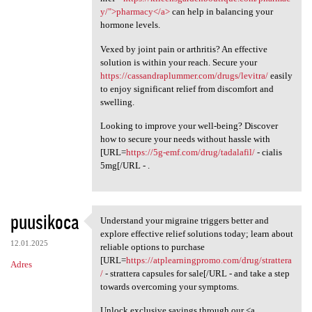
y/">pharmacy</a>
can help in balancing your
hormone levels.
Vexed by joint pain or arthritis? An effective
solution is within your reach. Secure your
https://cassandraplummer.com/drugs/levitra/
easily
to enjoy significant relief from discomfort and
swelling.
Looking to improve your well-being? Discover
how to secure your needs without hassle with
[URL=
https://5g-emf.com/drug/tadalafil/
- cialis
5mg[/URL - .
puusikoca
Understand your migraine triggers better and
Understand your migraine
explore effective relief solutions today; learn about
12.01.2025
reliable options to purchase
[URL=
https://atplearningpromo.com/drug/strattera
Adres
/
- strattera capsules for sale[/URL - and take a step
towards overcoming your symptoms.
Unlock exclusive savings through our <a