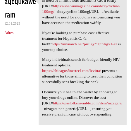
aqequkawe
In need of an antibiotic treatment? Get it easily
In need of an antibiotic
[URL=
https://shecanmagazine.com/doxycycline-
ram
100mg/
- doxycycline 100mg[/URL - . Available
without the need for a doctor's visit, ensuring you
have access to the medication swiftly.
12.01.2025
Adres
If you're looking to purchase cost-effective
treatment for Hepatitis C, <a
href="
https://mynarch.net/priligy/">priligy</a>
is
your top choice.
Many individuals search for budget-friendly HIV
treatment options.
https://chicagosfinestccl.com/levitra/
presents a
alternative for those aiming to treat their condition
successfully sans breaking the bank.
Optimize your health and wallet by choosing to
buy your drugs online. Discover the best
[URL=
https://pasfolkensemble.com/item/nizagara/
- nizagara non generic[/URL - , ensuring you
receive premium care without overspending.