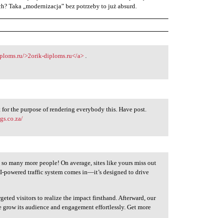
ych? Taka „modernizacja” bez potrzeby to już absurd.
iploms.ru/>2orik-diploms.ru</a>
.
t for the purpose of rendering everybody this. Have post.
gs.co.za/
 so many more people! On average, sites like yours miss out
AI-powered traffic system comes in—it’s designed to drive
geted visitors to realize the impact firsthand. Afterward, our
e grow its audience and engagement effortlessly. Get more