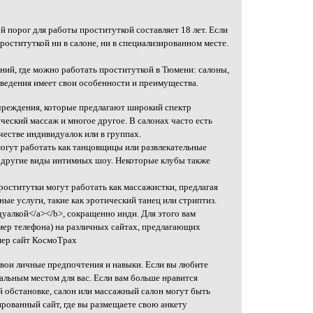
ой порог для работы проституткой составляет 18 лет. Если
проституткой ни в салоне, ни в специализированном месте.
ний, где можно работать проституткой в Тюмени: салоны,
аведения имеет свои особенности и преимущества.
чреждения, которые предлагают широкий спектр
ический массаж и многое другое. В салонах часто есть
честве индивидуалок или в группах.
 могут работать как танцовщицы или развлекательные
и другие виды интимных шоу. Некоторые клубы также
.
роститутки могут работать как массажистки, предлагая
ые услуги, такие как эротический танец или стриптиз.
уалкой</a></b>, сокращенно инди. Для этого вам
мер телефона) на различных сайтах, предлагающих
мер сайт КосмоТрах
свои личные предпочтения и навыки. Если вы любите
альным местом для вас. Если вам больше нравится
й обстановке, салон или массажный салон могут быть
рованный сайт, где вы размещаете свою анкету