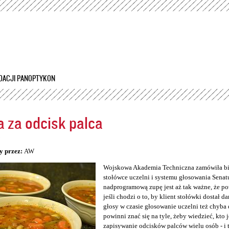
Przejdź
do
treści
DACJI PANOPTYKON
 za odcisk palca
5
y przez:
AW
Wojskowa Akademia Techniczna zamówiła bio
stołówce uczelni i systemu głosowania Senatu
nadprogramową zupę jest aż tak ważne, że po
jeśli chodzi o to, by klient stołówki dostał da
głosy w czasie głosowanie uczelni też chyba 
powinni znać się na tyle, żeby wiedzieć, kto 
zapisywanie odcisków palców wielu osób - i 