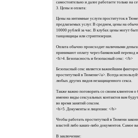
самостоятельно и далее работаете только на се
3. Цены и оплата:
Цены на интимные услуги проституток в Тюмен
предлагаемых услуг. В среднем, цены на обыч
10000 рублей за час. В клубах цены могут быт
танцовщицы или стриптизерши.
Оплата обычно происходит наличными деньгам
принимают оплату через банковский перевод 
<b>4. Безопасность и безопасный секс: </b>
Безопасный секс является важнейшим фактором,
проституткой в Тюмени</a>. Всегда используйт
любых других видов незащищенного секса.
Также важно поговорить со своим клиентом о б
именно виды сексуальных контактов вам будут
во время занятий сексом.
<b>5. Документы и лицензии: </b>
Чтобы работать проституткой в Тюмени закон
властей либо каких-либо документов. Самое ва
В заключение: