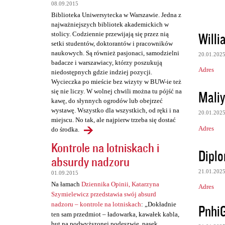
08.09.2015
Biblioteka Uniwersytecka w Warszawie. Jedna z
najważniejszych bibliotek akademickich w
Will
stolicy. Codziennie przewijają się przez nią
setki studentów, doktorantów i pracowników
naukowych. Są również pasjonaci, samodzielni
20.01.202
badacze i warszawiacy, którzy poszukują
Adres
niedostępnych gdzie indziej pozycji.
Wycieczka po mieście bez wizyty w BUW-ie też
Mali
się nie liczy. W wolnej chwili można tu pójść na
kawę, do słynnych ogrodów lub obejrzeć
wystawę. Wszystko dla wszystkich, od ręki i na
20.01.202
miejscu. No tak, ale najpierw trzeba się dostać
Adres
do środka.
Kontrole na lotniskach i
Dipl
absurdy nadzoru
21.01.202
01.09.2015
Na łamach
Dziennika Opinii, Katarzyna
Adres
Szymielewicz przedstawia swój absurd
nadzoru – kontrole na lotniskach
: „Dokładnie
Pnhi
ten sam przedmiot – ładowarka, kawałek kabla,
but na podwyższonej podeszwie, pasek,