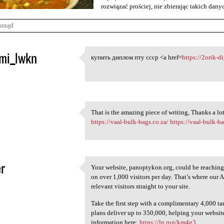
rozwiązać prościej, nie zbierając takich dan
urząd
mi_lwkn
купить диплом пту ссср <a href=
https://2orik-d
купить диплом пту ссср <a
5
That is the amazing piece of writing, Thanks a lo
That is the amazing piece of
https://vaal-bulk-bags.co.za/
https://vaal-bulk-ba
5
r
Your website, panoptykon.org, could be reaching
Your website, panoptykon.org,
on over 1,000 visitors per day. That’s where our 
5
relevant visitors straight to your site.
Take the first step with a complimentary 4,000 tar
plans deliver up to 350,000, helping your websit
information here:
https://ln.run/km4g3