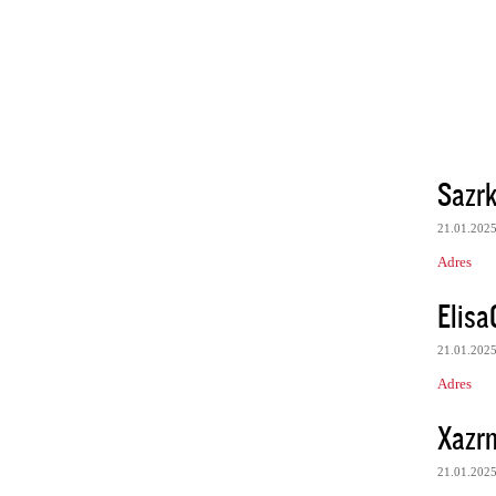
Sazr
21.01.202
Adres
Elisa
21.01.202
Adres
Xazrn
21.01.202