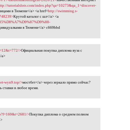
ttp://tutorialslots.com/index.php?qa=10273&qa_1=discover-
ницами в Тюмени</a> <a href=
http://swimming.s-
3748239>
Крутой каталог с шл</a> <a
%D9%85%D8%A7%D9%87%D9%88-
дивидуалками в Тюмени</a> c669bbd
?f=12&t=772/>
Официальная покупка диплома вуза с
/a>
bet-wyn9.top/>
мостбет</a> через зеркало прямо сейчас?
ь ставки в любое время.
php?f=169&t=2681/>
Покупка диплома о среднем полном
a>