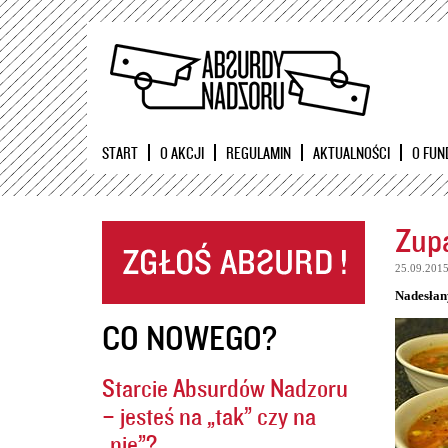
START
O AKCJI
REGULAMIN
AKTUALNOŚCI
O FUN
Zupa
25.09.201
Nadesłan
CO NOWEGO?
Starcie Absurdów Nadzoru
– jesteś na „tak” czy na
„nie”?