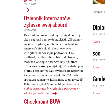
03.10.2015
wścibski 
Dziennik Internautów
zgłasza swój absurd
K
Diplo
o
08.09.2015
20.01.202
Dziennik Internautów dołączył się do naszej
m
akcji i zgłosił nam swój przykład: „Oburzamy
Adres
e
się na inwigilację w internecie, na działania
amerykańskich służb, ale co wiemy o
n
seo
inwigilacji na własnym podwórku? Czy
t
myślałeś, że gdy stoisz sobie pod blokiem,
20.01.202
możesz być ciągle obserwowany np. przez
a
człowieka ze straży miejskiej, który siedzi przy
Adres
r
biurku i pije kawę? Czy myślałeś, ile naprawdę
z
kamer może być w Twojej okolicy? A może
Ginde
spojrzysz na mapkę, która może to ukazywać?”.
e
Polecamy artykuł Marcina Maja:
Ktoś nasikał
20.01.202
pod kamerą, czyli inwigilacja z perspektywy
własnego podwórka
.
Adres
Checkpoint BUW