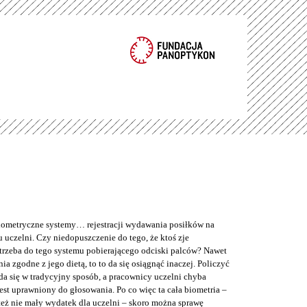
metryczne systemy… rejestracji wydawania posiłków na
 uczelni. Czy niedopuszczenie do tego, że ktoś zje
trzeba do tego systemu pobierającego odciski palców? Nawet
nia zgodne z jego dietą, to to da się osiągnąć inaczej. Policzyć
da się w tradycyjny sposób, a pracownicy uczelni chyba
jest uprawniony do głosowania. Po co więc ta cała biometria –
też nie mały wydatek dla uczelni – skoro można sprawę