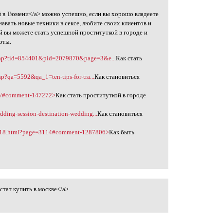
 в Тюмени</a> можно успешно, если вы хорошо владеете
навать новые техники в сексе, любите своих клиентов и
й вы можете стать успешной проституткой в городе и
оты.
.php?tid=854401&pid=2079870&page=3&e...
Как стать
php?qa=5592&qa_1=ten-tips-for-tra...
Как становиться
d/1/#comment-147272>
Как стать проституткой в городе
dding-session-destination-wedding...
Как становиться
62018.html?page=3114#comment-1287806>
Как быть
стат купить в москве</a>