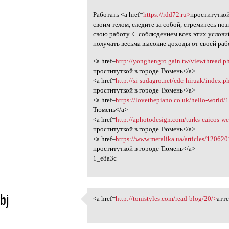
Работать <a href=
https://rdd72.ru>
проституткой
своим телом, следите за собой, стремитесь поз
свою работу. С соблюдением всех этих услови
получать весьма высокие доходы от своей раб
<a href=
http://yonghengro.gain.tw/viewthread
проституткой в городе Тюмень</a>
<a href=
http://si-sudagro.net/cdc-hiruak/index.
проституткой в городе Тюмень</a>
<a href=
https://lovethepiano.co.uk/hello-worl
Тюмень</a>
<a href=
http://aphotodesign.com/turks-caicos-we
проституткой в городе Тюмень</a>
<a href=
https://www.metalika.ua/articles/120
проституткой в городе Тюмень</a>
1_e8a3c
bj
<a href=
http://tonistyles.com/read-blog/20/>
атте
<a href=http://tonistyles.com
5