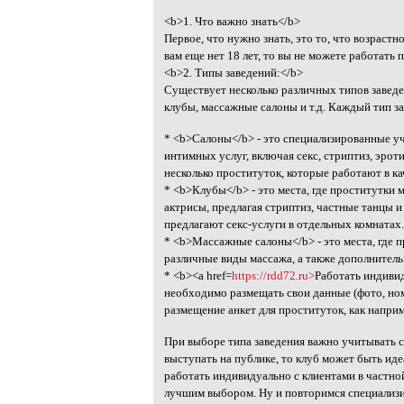
5
<b>1. Что важно знать</b>
Первое, что нужно знать, это то, что возрастн
вам еще нет 18 лет, то вы не можете работать 
<b>2. Типы заведений:</b>
Существует несколько различных типов заведе
клубы, массажные салоны и т.д. Каждый тип з
* <b>Салоны</b> - это специализированные у
интимных услуг, включая секс, стриптиз, эрот
несколько проституток, которые работают в ка
* <b>Клубы</b> - это места, где проститутки
актрисы, предлагая стриптиз, частные танцы 
предлагают секс-услуги в отдельных комнатах
* <b>Массажные салоны</b> - это места, где п
различные виды массажа, а также дополнительн
* <b><a href=
https://rdd72.ru>
Работать индивид
необходимо размещать свои данные (фото, но
размещение анкет для проституток, как напри
При выборе типа заведения важно учитывать 
выступать на публике, то клуб может быть иде
работать индивидуально с клиентами в частно
лучшим выбором. Ну и повторимся специализи