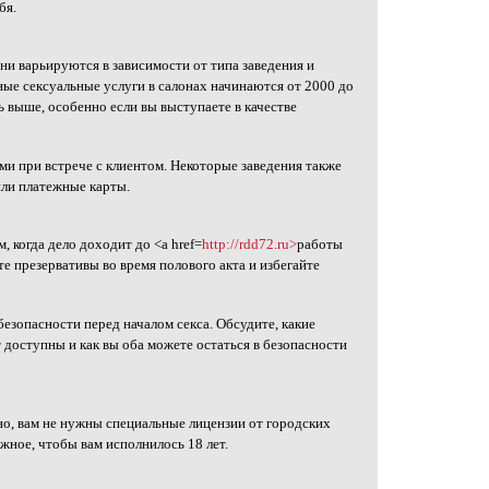
бя.
и варьируются в зависимости от типа заведения и
ные сексуальные услуги в салонах начинаются от 2000 до
ь выше, особенно если вы выступаете в качестве
и при встрече с клиентом. Некоторые заведения также
или платежные карты.
 когда дело доходит до <a href=
http://rdd72.ru>
работы
е презервативы во время полового акта и избегайте
езопасности перед началом секса. Обсудите, какие
 доступны и как вы оба можете остаться в безопасности
но, вам не нужны специальные лицензии от городских
жное, чтобы вам исполнилось 18 лет.