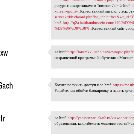
ресурс с эскортницами в Тюмени</a> <a href=
h
korean-sports-...
Качественный каталог с эскорт
server.kr/bbs/board.php?bo_table=free&wr_id=
href=
http://q2a.haithamhussein.com/149/
%D9%86%D8%B8%...
Качественный сайт с ин
kxw
<a href=
http://forumkk.listbb.ru/viewtopic.php
<a href=http://forumkk.listbb
сокращенной программой обучения в Москве<
5
Gach
Хотите получить доступ к <a href=
https://most
Хотите получить доступ к <a
Узнайте, как обойти блокировку и начать делат
5
lr
<a href=
http://yaoisennari.ekafe.ru/viewtopic.
<a href=http://yaoisennari
образовании: как избежать мошенничества?</
5