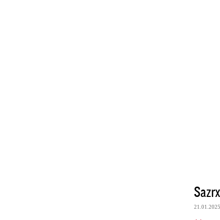
Sazrx
21.01.202