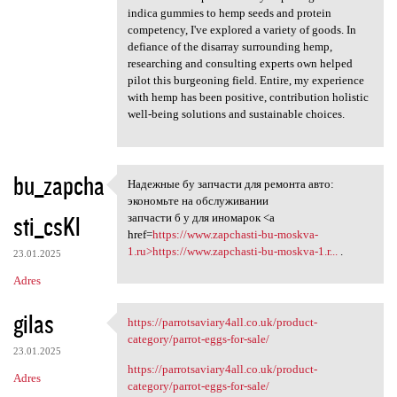
indica gummies to hemp seeds and protein
competency, I've explored a variety of goods. In
defiance of the disarray surrounding hemp,
researching and consulting experts own helped
pilot this burgeoning field. Entire, my experience
with hemp has been positive, contribution holistic
well-being solutions and sustainable choices.
bu_zapcha
Надежные бу запчасти для ремонта авто:
Надежные бу запчасти для
экономьте на обслуживании
sti_csKl
запчасти б у для иномарок <a
href=
https://www.zapchasti-bu-moskva-
1.ru>https://www.zapchasti-bu-moskva-1.r...
.
23.01.2025
Adres
gilas
https://parrotsaviary4all.co.uk/product-
https://parrotsaviary4all.co
category/parrot-eggs-for-sale/
23.01.2025
https://parrotsaviary4all.co.uk/product-
Adres
category/parrot-eggs-for-sale/