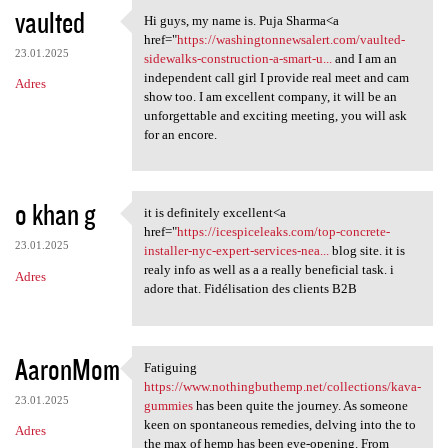
vaulted
Hi guys, my name is. Puja Sharma<a
Hi guys, my name is. Puja
href="
https://washingtonnewsalert.com/vaulted-
23.01.2025
sidewalks-construction-a-smart-u...
and I am an
independent call girl I provide real meet and cam
Adres
show too. I am excellent company, it will be an
unforgettable and exciting meeting, you will ask
for an encore.
o khan g
it is definitely excellent<a
it is definitely excellent<a
href="
https://icespiceleaks.com/top-concrete-
23.01.2025
installer-nyc-expert-services-nea...
blog site. it is
realy info as well as a a really beneficial task. i
Adres
adore that. Fidélisation des clients B2B
AaronMom
Fatiguing
Fatiguing https://www
https://www.nothingbuthemp.net/collections/kava-
23.01.2025
gummies
has been quite the journey. As someone
keen on spontaneous remedies, delving into the to
Adres
the max of hemp has been eye-opening. From