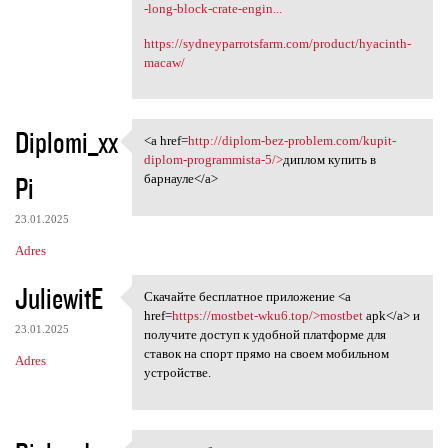
-long-block-crate-engin...
https://sydneyparrotsfarm.com/product/hyacinth-
macaw/
Diplomi_xx
<a href=
http://diplom-bez-problem.com/kupit-
<a href=http://diplom-bez
diplom-programmista-5/>
диплом купить в
Pi
барнауле</a>
23.01.2025
Adres
JuliewitE
Скачайте бесплатное приложение <a
Скачайте бесплатное
href=
https://mostbet-wku6.top/>mostbet
apk</a> и
23.01.2025
получите доступ к удобной платформе для
ставок на спорт прямо на своем мобильном
Adres
устройстве.