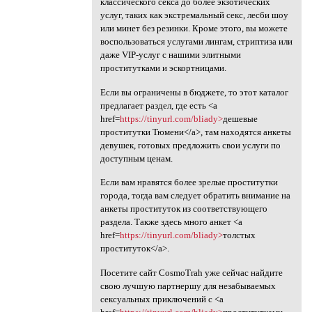
классического секса до более экзотических
услуг, таких как экстремальный секс, лесби шоу
или минет без резинки. Кроме этого, вы можете
воспользоваться услугами лингам, стриптиза или
даже VIP-услуг с нашими элитными
проститутками и эскортницами.
Если вы ограничены в бюджете, то этот каталог
предлагает раздел, где есть <a
href=
https://tinyurl.com/bliady>
дешевые
проститутки Тюмени</a>, там находятся анкеты
девушек, готовых предложить свои услуги по
доступным ценам.
Если вам нравятся более зрелые проститутки
города, тогда вам следует обратить внимание на
анкеты проституток из соответствующего
раздела. Также здесь много анкет <a
href=
https://tinyurl.com/bliady>
толстых
проституток</a>.
Посетите сайт CosmoTrah уже сейчас найдите
свою лучшую партнершу для незабываемых
сексуальных приключений с <a