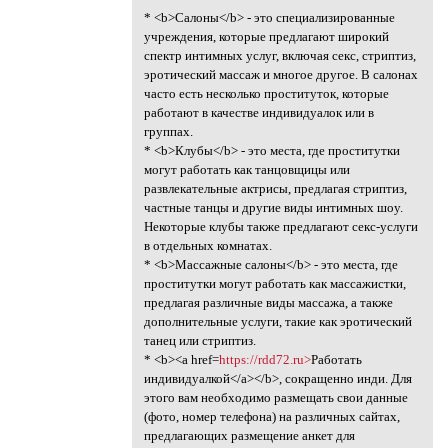
* <b>Салоны</b> - это специализированные
учреждения, которые предлагают широкий
спектр интимных услуг, включая секс, стриптиз,
эротический массаж и многое другое. В салонах
часто есть несколько проституток, которые
работают в качестве индивидуалок или в
группах.
* <b>Клубы</b> - это места, где проститутки
могут работать как танцовщицы или
развлекательные актрисы, предлагая стриптиз,
частные танцы и другие виды интимных шоу.
Некоторые клубы также предлагают секс-услуги
в отдельных комнатах.
* <b>Массажные салоны</b> - это места, где
проститутки могут работать как массажистки,
предлагая различные виды массажа, а также
дополнительные услуги, такие как эротический
танец или стриптиз.
* <b><a href=
https://rdd72.ru>
Работать
индивидуалкой</a></b>, сокращенно инди. Для
этого вам необходимо размещать свои данные
(фото, номер телефона) на различных сайтах,
предлагающих размещение анкет для