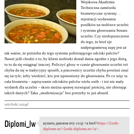
Wojskowa Akademia
Techniczna zamówiła
biometryczne systemy…
rejestracji wydawania
posiłków na stołówce uczelni
i systemu głosowania Senatu
uczelni. Czy niedopuszczenie
do tego, że ktoś zje
nadprogramową zupę jest aż
tak ważne, że potrzeba do tego systemu pobierającego odciski palców?
Nawet jeśli chodzi o to, by klient stołówki dostał dania zgodne z jego dietą,
to to da się osiągnąć inaczej. Policzyć głosy w czasie głosowanie uczelni też
chyba da się w tradycyjny sposób, a pracownicy uczelni chyba powinni znać
się na tyle, żeby wiedzieć, kto jest uprawniony do głosowania. Po co więc ta
cała biometria – zapisywanie odcisków palców wielu osób - i też nie mały
wydatek dla uczelni – skoro można sprawę rozwiązać prościej, nie zbierając
takich danych? Taka „modernizacja” bez potrzeby to już absurd.
wścibski urząd
K
Diplomi_lw
купить диплом пту ссср <a href=
https://2orik-
купить диплом пту ссср <a
o
diploms.ru/>2orik-diploms.ru</a>
.