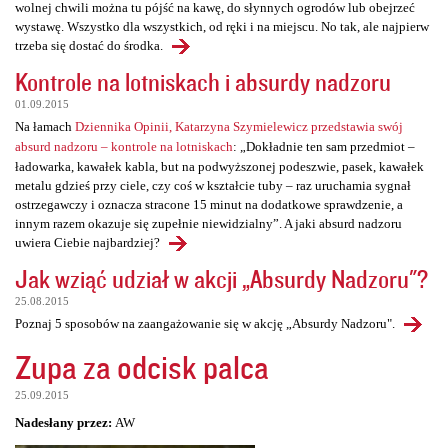
wolnej chwili można tu pójść na kawę, do słynnych ogrodów lub obejrzeć
wystawę. Wszystko dla wszystkich, od ręki i na miejscu. No tak, ale najpierw
trzeba się dostać do środka.
Kontrole na lotniskach i absurdy nadzoru
01.09.2015
Na łamach
Dziennika Opinii, Katarzyna Szymielewicz przedstawia swój
absurd nadzoru – kontrole na lotniskach
: „Dokładnie ten sam przedmiot –
ładowarka, kawałek kabla, but na podwyższonej podeszwie, pasek, kawałek
metalu gdzieś przy ciele, czy coś w kształcie tuby – raz uruchamia sygnał
ostrzegawczy i oznacza stracone 15 minut na dodatkowe sprawdzenie, a
innym razem okazuje się zupełnie niewidzialny”. A jaki absurd nadzoru
uwiera Ciebie najbardziej?
Jak wziąć udział w akcji „Absurdy Nadzoru"?
25.08.2015
Poznaj 5 sposobów na zaangażowanie się w akcję „Absurdy Nadzoru".
Zupa za odcisk palca
25.09.2015
Nadesłany przez:
AW