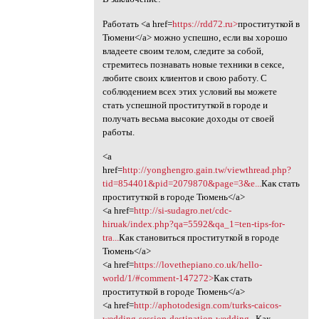
Работать <a href=
https://rdd72.ru>
проституткой в
Тюмени</a> можно успешно, если вы хорошо
владеете своим телом, следите за собой,
стремитесь познавать новые техники в сексе,
любите своих клиентов и свою работу. С
соблюдением всех этих условий вы можете
стать успешной проституткой в городе и
получать весьма высокие доходы от своей
работы.
<a
href=
http://yonghengro.gain.tw/viewthread.php?
tid=854401&pid=2079870&page=3&e...
Как стать
проституткой в городе Тюмень</a>
<a href=
http://si-sudagro.net/cdc-
hiruak/index.php?qa=5592&qa_1=ten-tips-for-
tra...
Как становиться проституткой в городе
Тюмень</a>
<a href=
https://lovethepiano.co.uk/hello-
world/1/#comment-147272>
Как стать
проституткой в городе Тюмень</a>
<a href=
http://aphotodesign.com/turks-caicos-
wedding-session-destination-wedding...
Как