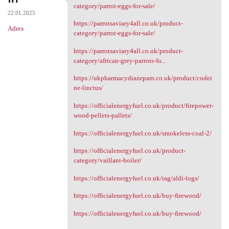
https://parrotsaviary4all.co
category/parrot-eggs-for-sale/
22.01.2025
https://parrotsaviary4all.co.uk/product-
Adres
category/parrot-eggs-for-sale/
https://parrotsaviary4all.co.uk/product-
category/african-grey-parrots-fo...
https://ukpharmacydiazepam.co.uk/product/codei
ne-linctus/
https://officialenergyfuel.co.uk/product/firepower-
wood-pellets-pallets/
https://officialenergyfuel.co.uk/smokeless-coal-2/
https://officialenergyfuel.co.uk/product-
category/vaillant-boiler/
https://officialenergyfuel.co.uk/tag/aldi-logs/
https://officialenergyfuel.co.uk/buy-firewood/
https://officialenergyfuel.co.uk/buy-firewood/