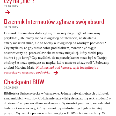
czy na „nie”?
03.10.2015
Dziennik Internautów zgłasza swój absurd
08.09.2015
Dziennik Internautów dołączył się do naszej akcji i zgłosił nam swój
przykład: „Oburzamy się na inwigilację w internecie, na działania
amerykańskich służb, ale co wiemy o inwigilacji na własnym podwórku?
Czy myślałeś, że gdy stoisz sobie pod blokiem, możesz być ciągle
obserwowany np. przez człowieka ze straży miejskiej, który siedzi przy
biurku i pije kawę? Czy myślałeś, ile naprawdę kamer może być w Twojej
okolicy? A może spojrzysz na mapkę, która może to ukazywać?”. Polecamy
artykuł Marcina Maja:
Ktoś nasikał pod kamerą, czyli inwigilacja z
perspektywy własnego podwórka
.
Checkpoint BUW
08.09.2015
Biblioteka Uniwersytecka w Warszawie. Jedna z najważniejszych bibliotek
akademickich w stolicy. Codziennie przewijają się przez nią setki studentów,
doktorantów i pracowników naukowych. Są również pasjonaci, samodzielni
badacze i warszawiacy, którzy poszukują niedostępnych gdzie indziej
pozycji. Wycieczka po mieście bez wizyty w BUW-ie też się nie liczy. W