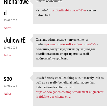
Richardwe
ничего особенного
ничего особенного
_________________
d
<a href="
https://onlinebk.space">Free
casino
online</a>
23.01.2025
Adres
JuliewitE
Скачать официальное приложение <a
Скачать официальное
href=
https://mostbet-wns8.xyz/>mostbet</a>
и
23.01.2025
получить доступ к удобным функциям для
онлайн ставок на спорт прямо на свой
Adres
мобильный устройство.
seo
it is definitely excellent blog site. it is realy info as
it is definitely excellent
well as a a really beneficial task. i adore that.
23.01.2025
Fidélisation des clients B2B
https://www.ganeo.ca/blogue/comment-augmenter-
Adres
la-fidelite-des-clients-en...