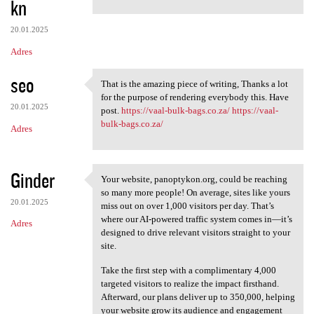
kn
m
e
20.01.2025
n
Adres
t
seo
a
That is the amazing piece of writing, Thanks a lot
That is the amazing piece of
for the purpose of rendering everybody this. Have
r
20.01.2025
post.
https://vaal-bulk-bags.co.za/
https://vaal-
z
bulk-bags.co.za/
Adres
e
Ginder
Your website, panoptykon.org, could be reaching
Your website, panoptykon.org,
so many more people! On average, sites like yours
20.01.2025
miss out on over 1,000 visitors per day. That’s
where our AI-powered traffic system comes in—it’s
Adres
designed to drive relevant visitors straight to your
site.
Take the first step with a complimentary 4,000
targeted visitors to realize the impact firsthand.
Afterward, our plans deliver up to 350,000, helping
your website grow its audience and engagement