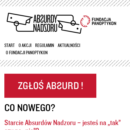
Przejdź
do
treści
START
O AKCJI
REGULAMIN
AKTUALNOŚCI
O FUNDACJI PANOPTYKON
CO NOWEGO?
Starcie Absurdów Nadzoru – jesteś na „tak”