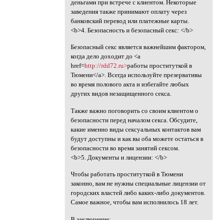
деньгами при встрече с клиентом. Некоторые
заведения также принимают оплату через
банковский перевод или платежные карты.
<b>4. Безопасность и безопасный секс: </b>
Безопасный секс является важнейшим фактором,
когда дело доходит до <a
href=
http://rdd72.ru>
работы проституткой в
Тюмени</a>. Всегда используйте презервативы
во время полового акта и избегайте любых
других видов незащищенного секса.
Также важно поговорить со своим клиентом о
безопасности перед началом секса. Обсудите,
какие именно виды сексуальных контактов вам
будут доступны и как вы оба можете остаться в
безопасности во время занятий сексом.
<b>5. Документы и лицензии: </b>
Чтобы работать проституткой в Тюмени
законно, вам не нужны специальные лицензии от
городских властей либо каких-либо документов.
Самое важное, чтобы вам исполнилось 18 лет.
В заключение: