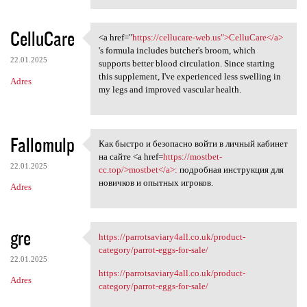
CelluCare
<a href="
https://cellucare-web.us">CelluCare</a>
<a href="https://cellucare
's formula includes butcher's broom, which
22.01.2025
supports better blood circulation. Since starting
this supplement, I've experienced less swelling in
Adres
my legs and improved vascular health.
Fallomulp
Как быстро и безопасно войти в личный кабинет
Как быстро и безопасно войти
на сайте <a href=
https://mostbet-
22.01.2025
cc.top/>mostbet</a>:
подробная инструкция для
новичков и опытных игроков.
Adres
gre
https://parrotsaviary4all.co.uk/product-
https://parrotsaviary4all.co
category/parrot-eggs-for-sale/
22.01.2025
https://parrotsaviary4all.co.uk/product-
Adres
category/parrot-eggs-for-sale/