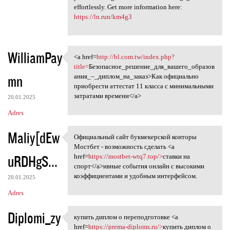
effortlessly. Get more information here:
https://ln.run/km4g3
WilliamPay
<a href=
http://bl.com.tw/index.php?
<a href=http://bl.com.tw
title=
Безопасное_решение_для_вашего_образов
mn
ания_–_диплом_на_заказ>Как официально
приобрести аттестат 11 класса с минимальными
затратами времени</a>
20.01.2025
Adres
Maliy[dEw
Официальный сайт букмекерской конторы
Официальный сайт букмекерской
Мостбет - возможность сделать <a
uRDHgS...
href=
https://mostbet-wtq7.top/>
ставки на
спорт</a>ивные события онлайн с высокими
коэффициентами и удобным интерфейсом.
20.01.2025
Adres
Diplomi_zy
купить диплом о переподготовке <a
купить диплом о
href=
https://prema-diploms.ru/>
купить диплом о