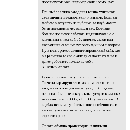
проституток, как например сайт КосмоТрах
При выборе типа заведения важно учитывать
свои личные предпочтения и навыки. Если вы
любите выступать на публике, то клуб может
быть идеальным местом для вас. Если вам
больше нравится работать индивидуально с
клиентами в частной обстановке, салон или
массажный салон могут быть лучшим выбором.
Ну и повторимся специализированный сайт, где
вы размещаете свою анкету самостоятельно и
далее работаете только на себя.
3. Цены и оплата:
Цены на интимные услуги проституток в
Тюмени варьируются в зависимости от типа
заведения и предлагаемых услуг. В среднем,
цены на обычные сексуальные услуги в салонах
начинаются от 2000 до 10000 рублей за час. В
клубах цены могут быть выше, особенно если
вы выступаете в качестве танцовщицы или
стриптизерши.
Оплата обычно происходит наличными