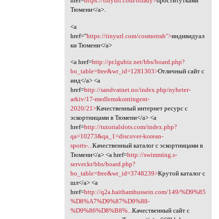
href=
https://tinyurl.com/bliady>
проститутками
Тюмени</a>.
<a
href="
https://tinyurl.com/cosmotrah">
индивидуал
ки Тюмени</a>
<a href=
http://pr.lgubiz.net/bbs/board.php?
bo_table=free&wr_id=1281303>
Отличный сайт с
инд</a> <a
href=
http://sandvatnet.no/index.php/nyheter-
arkiv/17-medlemskontingent-
2020/21>
Качественный интернет ресурс с
эскортницами в Тюмени</a> <a
href=
http://tutorialslots.com/index.php?
qa=10273&qa_1=discover-korean-
sports-...
Качественный каталог с эскортницами в
Тюмени</a> <a href=
http://swimming.s-
server.kr/bbs/board.php?
bo_table=free&wr_id=3748239>
Крутой каталог с
шл</a> <a
href=
http://q2a.haithamhussein.com/149/%D9%85
%D8%A7%D9%87%D9%88-
%D9%86%D8%B8%...
Качественный сайт с