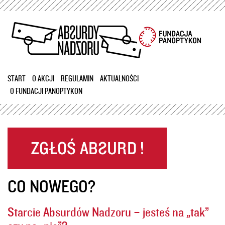
Przejdź
do
treści
START
O AKCJI
REGULAMIN
AKTUALNOŚCI
O FUNDACJI PANOPTYKON
CO NOWEGO?
Starcie Absurdów Nadzoru – jesteś na „tak”