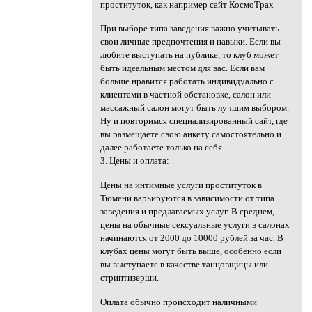
проституток, как например сайт КосмоТрах
При выборе типа заведения важно учитывать
свои личные предпочтения и навыки. Если вы
любите выступать на публике, то клуб может
быть идеальным местом для вас. Если вам
больше нравится работать индивидуально с
клиентами в частной обстановке, салон или
массажный салон могут быть лучшим выбором.
Ну и повторимся специализированный сайт, где
вы размещаете свою анкету самостоятельно и
далее работаете только на себя.
3. Цены и оплата:
Цены на интимные услуги проституток в
Тюмени варьируются в зависимости от типа
заведения и предлагаемых услуг. В среднем,
цены на обычные сексуальные услуги в салонах
начинаются от 2000 до 10000 рублей за час. В
клубах цены могут быть выше, особенно если
вы выступаете в качестве танцовщицы или
стриптизерши.
Оплата обычно происходит наличными