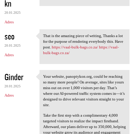
kn
m
e
20.01.2025
n
Adres
t
seo
a
That is the amazing piece of writing, Thanks a lot
That is the amazing piece of
for the purpose of rendering everybody this. Have
r
20.01.2025
post.
https://vaal-bulk-bags.co.za/
https://vaal-
z
bulk-bags.co.za/
Adres
e
Ginder
Your website, panoptykon.org, could be reaching
Your website, panoptykon.org,
so many more people! On average, sites like yours
20.01.2025
miss out on over 1,000 visitors per day. That’s
where our AI-powered traffic system comes in—it’s
Adres
designed to drive relevant visitors straight to your
site.
Take the first step with a complimentary 4,000
targeted visitors to realize the impact firsthand.
Afterward, our plans deliver up to 350,000, helping
your website grow its audience and engagement