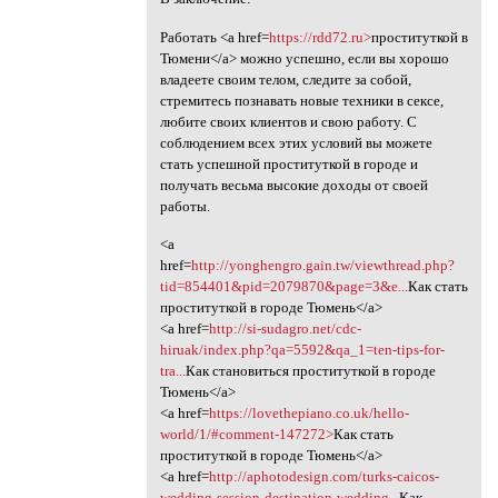
Работать <a href=
https://rdd72.ru>
проституткой в
Тюмени</a> можно успешно, если вы хорошо
владеете своим телом, следите за собой,
стремитесь познавать новые техники в сексе,
любите своих клиентов и свою работу. С
соблюдением всех этих условий вы можете
стать успешной проституткой в городе и
получать весьма высокие доходы от своей
работы.
<a
href=
http://yonghengro.gain.tw/viewthread.php?
tid=854401&pid=2079870&page=3&e...
Как стать
проституткой в городе Тюмень</a>
<a href=
http://si-sudagro.net/cdc-
hiruak/index.php?qa=5592&qa_1=ten-tips-for-
tra...
Как становиться проституткой в городе
Тюмень</a>
<a href=
https://lovethepiano.co.uk/hello-
world/1/#comment-147272>
Как стать
проституткой в городе Тюмень</a>
<a href=
http://aphotodesign.com/turks-caicos-
wedding-session-destination-wedding...
Как