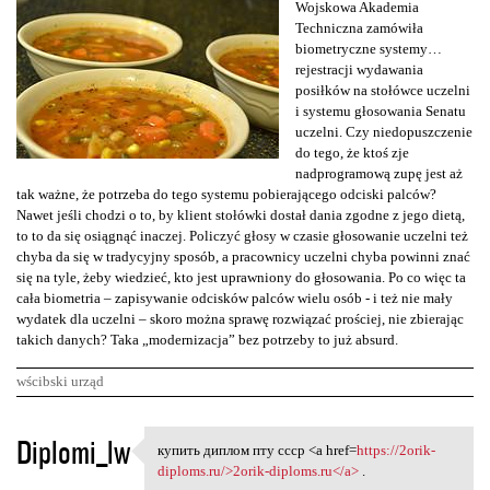
Wojskowa Akademia
Techniczna zamówiła
biometryczne systemy…
rejestracji wydawania
posiłków na stołówce uczelni
i systemu głosowania Senatu
uczelni. Czy niedopuszczenie
do tego, że ktoś zje
nadprogramową zupę jest aż
tak ważne, że potrzeba do tego systemu pobierającego odciski palców?
Nawet jeśli chodzi o to, by klient stołówki dostał dania zgodne z jego dietą,
to to da się osiągnąć inaczej. Policzyć głosy w czasie głosowanie uczelni też
chyba da się w tradycyjny sposób, a pracownicy uczelni chyba powinni znać
się na tyle, żeby wiedzieć, kto jest uprawniony do głosowania. Po co więc ta
cała biometria – zapisywanie odcisków palców wielu osób - i też nie mały
wydatek dla uczelni – skoro można sprawę rozwiązać prościej, nie zbierając
takich danych? Taka „modernizacja” bez potrzeby to już absurd.
wścibski urząd
K
Diplomi_lw
купить диплом пту ссср <a href=
https://2orik-
купить диплом пту ссср <a
o
diploms.ru/>2orik-diploms.ru</a>
.