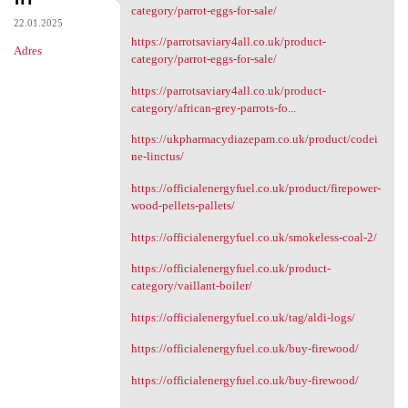
https://parrotsaviary4all.co
category/parrot-eggs-for-sale/
22.01.2025
https://parrotsaviary4all.co.uk/product-
Adres
category/parrot-eggs-for-sale/
https://parrotsaviary4all.co.uk/product-
category/african-grey-parrots-fo...
https://ukpharmacydiazepam.co.uk/product/codei
ne-linctus/
https://officialenergyfuel.co.uk/product/firepower-
wood-pellets-pallets/
https://officialenergyfuel.co.uk/smokeless-coal-2/
https://officialenergyfuel.co.uk/product-
category/vaillant-boiler/
https://officialenergyfuel.co.uk/tag/aldi-logs/
https://officialenergyfuel.co.uk/buy-firewood/
https://officialenergyfuel.co.uk/buy-firewood/