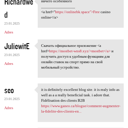
Richardwe
ничего особенного
ничего особенного
_________________
d
<a href="
https://onlinebk.space">Free
casino
online</a>
23.01.2025
Adres
JuliewitE
Скачать официальное приложение <a
Скачать официальное
href=
https://mostbet-wns8.xyz/>mostbet</a>
и
23.01.2025
получить доступ к удобным функциям для
онлайн ставок на спорт прямо на свой
Adres
мобильный устройство.
seo
it is definitely excellent blog site. it is realy info as
it is definitely excellent
well as a a really beneficial task. i adore that.
23.01.2025
Fidélisation des clients B2B
https://www.ganeo.ca/blogue/comment-augmenter-
Adres
la-fidelite-des-clients-en...