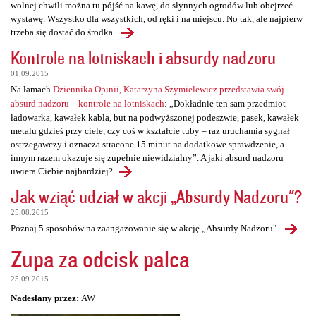
wolnej chwili można tu pójść na kawę, do słynnych ogrodów lub obejrzeć
wystawę. Wszystko dla wszystkich, od ręki i na miejscu. No tak, ale najpierw
trzeba się dostać do środka.
Kontrole na lotniskach i absurdy nadzoru
01.09.2015
Na łamach
Dziennika Opinii, Katarzyna Szymielewicz przedstawia swój
absurd nadzoru – kontrole na lotniskach
: „Dokładnie ten sam przedmiot –
ładowarka, kawałek kabla, but na podwyższonej podeszwie, pasek, kawałek
metalu gdzieś przy ciele, czy coś w kształcie tuby – raz uruchamia sygnał
ostrzegawczy i oznacza stracone 15 minut na dodatkowe sprawdzenie, a
innym razem okazuje się zupełnie niewidzialny”. A jaki absurd nadzoru
uwiera Ciebie najbardziej?
Jak wziąć udział w akcji „Absurdy Nadzoru"?
25.08.2015
Poznaj 5 sposobów na zaangażowanie się w akcję „Absurdy Nadzoru".
Zupa za odcisk palca
25.09.2015
Nadesłany przez:
AW