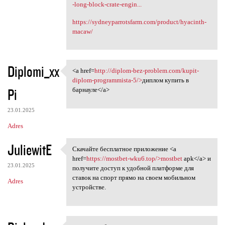
-long-block-crate-engin...
https://sydneyparrotsfarm.com/product/hyacinth-
macaw/
Diplomi_xx
<a href=
http://diplom-bez-problem.com/kupit-
<a href=http://diplom-bez
diplom-programmista-5/>
диплом купить в
Pi
барнауле</a>
23.01.2025
Adres
JuliewitE
Скачайте бесплатное приложение <a
Скачайте бесплатное
href=
https://mostbet-wku6.top/>mostbet
apk</a> и
23.01.2025
получите доступ к удобной платформе для
ставок на спорт прямо на своем мобильном
Adres
устройстве.