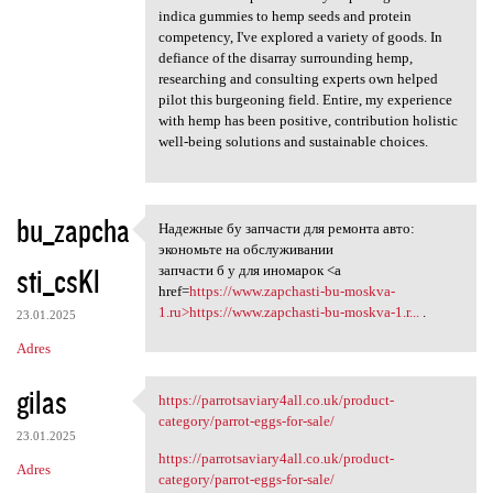
indica gummies to hemp seeds and protein
competency, I've explored a variety of goods. In
defiance of the disarray surrounding hemp,
researching and consulting experts own helped
pilot this burgeoning field. Entire, my experience
with hemp has been positive, contribution holistic
well-being solutions and sustainable choices.
bu_zapcha
Надежные бу запчасти для ремонта авто:
Надежные бу запчасти для
экономьте на обслуживании
sti_csKl
запчасти б у для иномарок <a
href=
https://www.zapchasti-bu-moskva-
1.ru>https://www.zapchasti-bu-moskva-1.r...
.
23.01.2025
Adres
gilas
https://parrotsaviary4all.co.uk/product-
https://parrotsaviary4all.co
category/parrot-eggs-for-sale/
23.01.2025
https://parrotsaviary4all.co.uk/product-
Adres
category/parrot-eggs-for-sale/