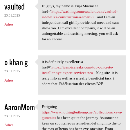
vaulted
Hi guys, my name is. Puja Sharma<a
Hi guys, my name is. Puja
href="
https://washingtonnewsalert.com/vaulted-
23.01.2025
sidewalks-construction-a-smart-u...
and I am an
independent call girl I provide real meet and cam
Adres
show too. I am excellent company, it will be an
unforgettable and exciting meeting, you will ask
for an encore.
o khan g
it is definitely excellent<a
it is definitely excellent<a
href="
https://icespiceleaks.com/top-concrete-
23.01.2025
installer-nyc-expert-services-nea...
blog site. it is
realy info as well as a a really beneficial task. i
Adres
adore that. Fidélisation des clients B2B
AaronMom
Fatiguing
Fatiguing https://www
https://www.nothingbuthemp.net/collections/kava-
23.01.2025
gummies
has been quite the journey. As someone
keen on spontaneous remedies, delving into the to
Adres
the max of hemp has been eye-opening. From