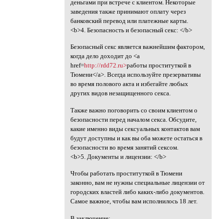
деньгами при встрече с клиентом. Некоторые
заведения также принимают оплату через
банковский перевод или платежные карты.
<b>4. Безопасность и безопасный секс: </b>
Безопасный секс является важнейшим фактором,
когда дело доходит до <a
href=
http://rdd72.ru>
работы проституткой в
Тюмени</a>. Всегда используйте презервативы
во время полового акта и избегайте любых
других видов незащищенного секса.
Также важно поговорить со своим клиентом о
безопасности перед началом секса. Обсудите,
какие именно виды сексуальных контактов вам
будут доступны и как вы оба можете остаться в
безопасности во время занятий сексом.
<b>5. Документы и лицензии: </b>
Чтобы работать проституткой в Тюмени
законно, вам не нужны специальные лицензии от
городских властей либо каких-либо документов.
Самое важное, чтобы вам исполнилось 18 лет.
В заключение: