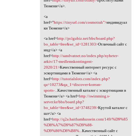
href=
https://tinyurl.com/bliady>
проститутками
Тюмени</a>.
<a
href="
https://tinyurl.com/cosmotrah">
индивидуал
ки Тюмени</a>
<a href=
http://pr.lgubiz.net/bbs/board.php?
bo_table=free&wr_id=1281303>
Отличный сайт с
инд</a> <a
href=
http://sandvatnet.no/index.php/nyheter-
arkiv/17-medlemskontingent-
2020/21>
Качественный интернет ресурс с
эскортницами в Тюмени</a> <a
href=
http://tutorialslots.com/index.php?
qa=10273&qa_1=discover-korean-
sports-...
Качественный каталог с эскортницами в
Тюмени</a> <a href=
http://swimming.s-
server.kr/bbs/board.php?
bo_table=free&wr_id=3748239>
Крутой каталог с
шл</a> <a
href=
http://q2a.haithamhussein.com/149/%D9%85
%D8%A7%D9%87%D9%88-
%D9%86%D8%B8%...
Качественный сайт с