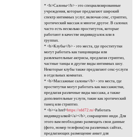
* <b>Салоны</b> - это специализированные
учреждения, которые предлагают широкий
спектр интимных услуг, включая секс, стриптиз,
эротический массаж и многое другое. В салонах
часто есть несколько проституток, которые
работают в качестве индивидуалок или в
группах.
* <b>Клубы</b> - это места, где проститутки
могут работать как танцовщицы или
развлекательные актрисы, предлагая стриптиз,
частные танцы и другие виды интимных шоу.
Некоторые клубы также предлагают секс-услуги
в отдельных комнатах.
* <b>Массажные салоны</b> - это места, где
проститутки могут работать как массажистки,
предлагая различные виды массажа, а также
дополнительные услуги, такие как эротический
танец или стриптиз.
* <b><a href=
https://rdd72.ru>
Работать
индивидуалкой</a></b>, сокращенно инди. Для
этого вам необходимо размещать свои данные
(фото, номер телефона) на различных сайтах,
предлагающих размещение анкет для