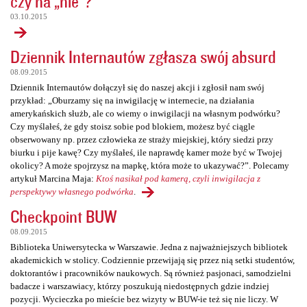
czy na „nie”?
03.10.2015
Dziennik Internautów zgłasza swój absurd
08.09.2015
Dziennik Internautów dołączył się do naszej akcji i zgłosił nam swój
przykład: „Oburzamy się na inwigilację w internecie, na działania
amerykańskich służb, ale co wiemy o inwigilacji na własnym podwórku?
Czy myślałeś, że gdy stoisz sobie pod blokiem, możesz być ciągle
obserwowany np. przez człowieka ze straży miejskiej, który siedzi przy
biurku i pije kawę? Czy myślałeś, ile naprawdę kamer może być w Twojej
okolicy? A może spojrzysz na mapkę, która może to ukazywać?”. Polecamy
artykuł Marcina Maja:
Ktoś nasikał pod kamerą, czyli inwigilacja z
perspektywy własnego podwórka
.
Checkpoint BUW
08.09.2015
Biblioteka Uniwersytecka w Warszawie. Jedna z najważniejszych bibliotek
akademickich w stolicy. Codziennie przewijają się przez nią setki studentów,
doktorantów i pracowników naukowych. Są również pasjonaci, samodzielni
badacze i warszawiacy, którzy poszukują niedostępnych gdzie indziej
pozycji. Wycieczka po mieście bez wizyty w BUW-ie też się nie liczy. W