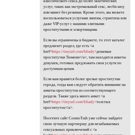
классического секса до более экзотических
услуг, таких как экстремальный секс, лесби шоу
или минет без резинки. Кроме этого, вы можете
воспользоваться услугами лингам, стриптиза или
даже VIP-услуг с нашими элитными
проститутками и эскортницами.
Если вы ограничены в бюджете, то этот каталог
предлагает раздел, где есть <a
href=
https://tinyurl.com/bliady>
дешевые
проститутки Тюмени</a>, там находятся анкеты
девушек, готовых предложить свои услуги по
доступным ценам.
Если вам нравятся более зрелые проститутки
города, тогда вам следует обратить внимание на
анкеты проституток из соответствующего
раздела. Также здесь много анкет <a
href=
https://tinyurl.com/bliady>
толстых
проституток</a>.
Посетите сайт CosmoTrah уже сейчас найдите
свою лучшую партнершу для незабываемых
сексуальных приключений с <a