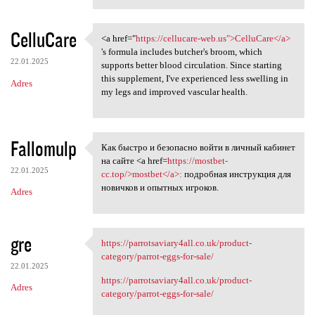
CelluCare
<a href="
https://cellucare-web.us">CelluCare</a>
<a href="https://cellucare
's formula includes butcher's broom, which
22.01.2025
supports better blood circulation. Since starting
this supplement, I've experienced less swelling in
Adres
my legs and improved vascular health.
Fallomulp
Как быстро и безопасно войти в личный кабинет
Как быстро и безопасно войти
на сайте <a href=
https://mostbet-
22.01.2025
cc.top/>mostbet</a>:
подробная инструкция для
новичков и опытных игроков.
Adres
gre
https://parrotsaviary4all.co.uk/product-
https://parrotsaviary4all.co
category/parrot-eggs-for-sale/
22.01.2025
https://parrotsaviary4all.co.uk/product-
Adres
category/parrot-eggs-for-sale/