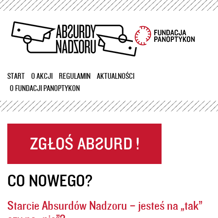
Przejdź
do
treści
START
O AKCJI
REGULAMIN
AKTUALNOŚCI
O FUNDACJI PANOPTYKON
CO NOWEGO?
Starcie Absurdów Nadzoru – jesteś na „tak”