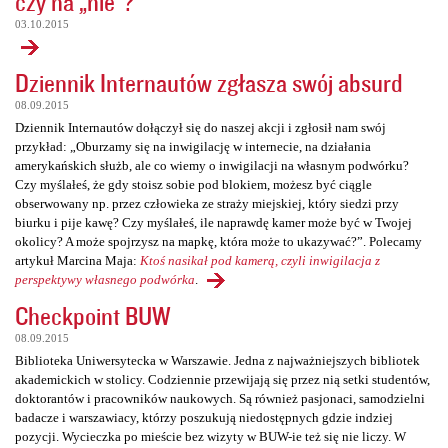
czy na „nie”?
03.10.2015
Dziennik Internautów zgłasza swój absurd
08.09.2015
Dziennik Internautów dołączył się do naszej akcji i zgłosił nam swój
przykład: „Oburzamy się na inwigilację w internecie, na działania
amerykańskich służb, ale co wiemy o inwigilacji na własnym podwórku?
Czy myślałeś, że gdy stoisz sobie pod blokiem, możesz być ciągle
obserwowany np. przez człowieka ze straży miejskiej, który siedzi przy
biurku i pije kawę? Czy myślałeś, ile naprawdę kamer może być w Twojej
okolicy? A może spojrzysz na mapkę, która może to ukazywać?”. Polecamy
artykuł Marcina Maja:
Ktoś nasikał pod kamerą, czyli inwigilacja z
perspektywy własnego podwórka
.
Checkpoint BUW
08.09.2015
Biblioteka Uniwersytecka w Warszawie. Jedna z najważniejszych bibliotek
akademickich w stolicy. Codziennie przewijają się przez nią setki studentów,
doktorantów i pracowników naukowych. Są również pasjonaci, samodzielni
badacze i warszawiacy, którzy poszukują niedostępnych gdzie indziej
pozycji. Wycieczka po mieście bez wizyty w BUW-ie też się nie liczy. W