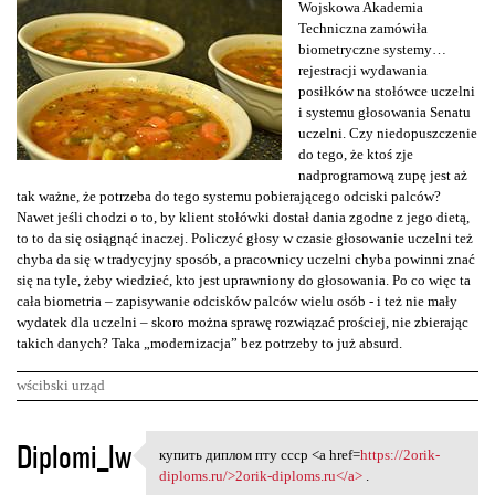
Wojskowa Akademia
Techniczna zamówiła
biometryczne systemy…
rejestracji wydawania
posiłków na stołówce uczelni
i systemu głosowania Senatu
uczelni. Czy niedopuszczenie
do tego, że ktoś zje
nadprogramową zupę jest aż
tak ważne, że potrzeba do tego systemu pobierającego odciski palców?
Nawet jeśli chodzi o to, by klient stołówki dostał dania zgodne z jego dietą,
to to da się osiągnąć inaczej. Policzyć głosy w czasie głosowanie uczelni też
chyba da się w tradycyjny sposób, a pracownicy uczelni chyba powinni znać
się na tyle, żeby wiedzieć, kto jest uprawniony do głosowania. Po co więc ta
cała biometria – zapisywanie odcisków palców wielu osób - i też nie mały
wydatek dla uczelni – skoro można sprawę rozwiązać prościej, nie zbierając
takich danych? Taka „modernizacja” bez potrzeby to już absurd.
wścibski urząd
K
Diplomi_lw
купить диплом пту ссср <a href=
https://2orik-
купить диплом пту ссср <a
o
diploms.ru/>2orik-diploms.ru</a>
.