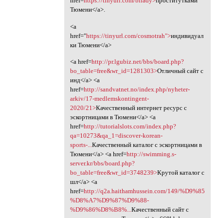
href=
https://tinyurl.com/bliady>
проститутками
Тюмени</a>.
<a
href="
https://tinyurl.com/cosmotrah">
индивидуал
ки Тюмени</a>
<a href=
http://pr.lgubiz.net/bbs/board.php?
bo_table=free&wr_id=1281303>
Отличный сайт с
инд</a> <a
href=
http://sandvatnet.no/index.php/nyheter-
arkiv/17-medlemskontingent-
2020/21>
Качественный интернет ресурс с
эскортницами в Тюмени</a> <a
href=
http://tutorialslots.com/index.php?
qa=10273&qa_1=discover-korean-
sports-...
Качественный каталог с эскортницами в
Тюмени</a> <a href=
http://swimming.s-
server.kr/bbs/board.php?
bo_table=free&wr_id=3748239>
Крутой каталог с
шл</a> <a
href=
http://q2a.haithamhussein.com/149/%D9%85
%D8%A7%D9%87%D9%88-
%D9%86%D8%B8%...
Качественный сайт с