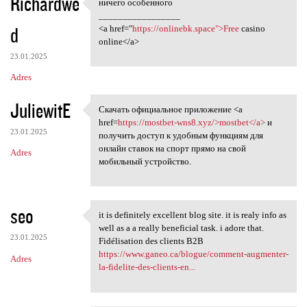
Richardwe
ничего особенного
ничего особенного
_________________
d
<a href="
https://onlinebk.space">Free
casino
online</a>
23.01.2025
Adres
JuliewitE
Скачать официальное приложение <a
Скачать официальное
href=
https://mostbet-wns8.xyz/>mostbet</a>
и
23.01.2025
получить доступ к удобным функциям для
онлайн ставок на спорт прямо на свой
Adres
мобильный устройство.
seo
it is definitely excellent blog site. it is realy info as
it is definitely excellent
well as a a really beneficial task. i adore that.
23.01.2025
Fidélisation des clients B2B
https://www.ganeo.ca/blogue/comment-augmenter-
Adres
la-fidelite-des-clients-en...