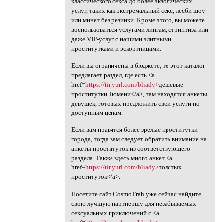
классического секса до более экзотических
услуг, таких как экстремальный секс, лесби шоу
или минет без резинки. Кроме этого, вы можете
воспользоваться услугами лингам, стриптиза или
даже VIP-услуг с нашими элитными
проститутками и эскортницами.
Если вы ограничены в бюджете, то этот каталог
предлагает раздел, где есть <a
href=
https://tinyurl.com/bliady>
дешевые
проститутки Тюмени</a>, там находятся анкеты
девушек, готовых предложить свои услуги по
доступным ценам.
Если вам нравятся более зрелые проститутки
города, тогда вам следует обратить внимание на
анкеты проституток из соответствующего
раздела. Также здесь много анкет <a
href=
https://tinyurl.com/bliady>
толстых
проституток</a>.
Посетите сайт CosmoTrah уже сейчас найдите
свою лучшую партнершу для незабываемых
сексуальных приключений с <a