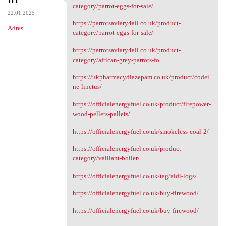
https://parrotsaviary4all.co
category/parrot-eggs-for-sale/
22.01.2025
https://parrotsaviary4all.co.uk/product-
Adres
category/parrot-eggs-for-sale/
https://parrotsaviary4all.co.uk/product-
category/african-grey-parrots-fo...
https://ukpharmacydiazepam.co.uk/product/codei
ne-linctus/
https://officialenergyfuel.co.uk/product/firepower-
wood-pellets-pallets/
https://officialenergyfuel.co.uk/smokeless-coal-2/
https://officialenergyfuel.co.uk/product-
category/vaillant-boiler/
https://officialenergyfuel.co.uk/tag/aldi-logs/
https://officialenergyfuel.co.uk/buy-firewood/
https://officialenergyfuel.co.uk/buy-firewood/