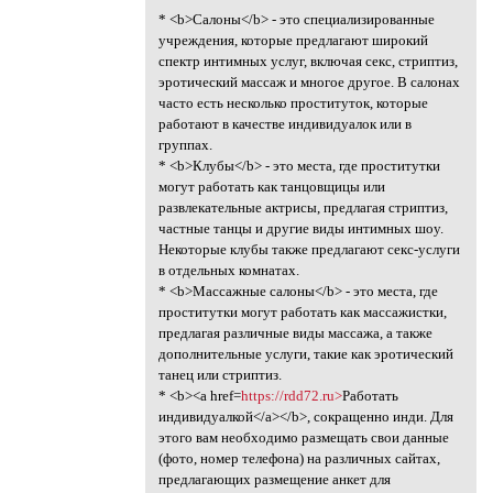
* <b>Салоны</b> - это специализированные
учреждения, которые предлагают широкий
спектр интимных услуг, включая секс, стриптиз,
эротический массаж и многое другое. В салонах
часто есть несколько проституток, которые
работают в качестве индивидуалок или в
группах.
* <b>Клубы</b> - это места, где проститутки
могут работать как танцовщицы или
развлекательные актрисы, предлагая стриптиз,
частные танцы и другие виды интимных шоу.
Некоторые клубы также предлагают секс-услуги
в отдельных комнатах.
* <b>Массажные салоны</b> - это места, где
проститутки могут работать как массажистки,
предлагая различные виды массажа, а также
дополнительные услуги, такие как эротический
танец или стриптиз.
* <b><a href=
https://rdd72.ru>
Работать
индивидуалкой</a></b>, сокращенно инди. Для
этого вам необходимо размещать свои данные
(фото, номер телефона) на различных сайтах,
предлагающих размещение анкет для