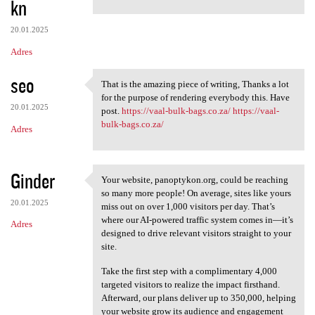
kn
m
e
20.01.2025
n
Adres
t
seo
a
That is the amazing piece of writing, Thanks a lot
That is the amazing piece of
for the purpose of rendering everybody this. Have
r
20.01.2025
post.
https://vaal-bulk-bags.co.za/
https://vaal-
z
bulk-bags.co.za/
Adres
e
Ginder
Your website, panoptykon.org, could be reaching
Your website, panoptykon.org,
so many more people! On average, sites like yours
20.01.2025
miss out on over 1,000 visitors per day. That’s
where our AI-powered traffic system comes in—it’s
Adres
designed to drive relevant visitors straight to your
site.
Take the first step with a complimentary 4,000
targeted visitors to realize the impact firsthand.
Afterward, our plans deliver up to 350,000, helping
your website grow its audience and engagement