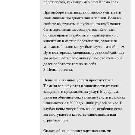
проституток, как например сайт КосмоТрах
При выборе типа заведения важно учитывать
свои личные предпочтения и навыки. Если вы
любите выступать на публике, то клуб может
быть идеальным местом для вас. Если вам
больше нравится работать индивидуально с
клиентами в частной обстановке, салон или
массажный салон могут быть лучшим выбором.
Ну и повторимся специализированный сайт, где
вы размещаете свою анкету самостоятельно и
далее работаете только на себя.
3. Цены и оплата:
Цены на интимные услуги проституток в
Тюмени варьируются в зависимости от типа
заведения и предлагаемых услуг. В среднем,
цены на обычные сексуальные услуги в салонах
начинаются от 2000 до 10000 рублей за час. В
клубах цены могут быть выше, особенно если
вы выступаете в качестве танцовщицы или
стриптизерши.
Оплата обычно происходит наличными