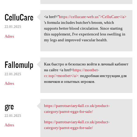
CelluCare
<a href="
https://cellucare-web.us">CelluCare</a>
<a href="https://cellucare
's formula includes butcher's broom, which
22.01.2025
supports better blood circulation. Since starting
this supplement, I've experienced less swelling in
Adres
my legs and improved vascular health.
Fallomulp
Как быстро и безопасно войти в личный кабинет
Как быстро и безопасно войти
на сайте <a href=
https://mostbet-
22.01.2025
cc.top/>mostbet</a>:
подробная инструкция для
новичков и опытных игроков.
Adres
gre
https://parrotsaviary4all.co.uk/product-
https://parrotsaviary4all.co
category/parrot-eggs-for-sale/
22.01.2025
https://parrotsaviary4all.co.uk/product-
Adres
category/parrot-eggs-for-sale/