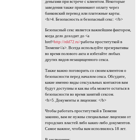
деньгами при встрече с клиентом. Некоторые
заведения также принимают оплату через
банковский перевод или платежные карты.
<b>4. Безопасность и безопасный секс: </b>
Безопасный секс является важнейшим фактором,
когда дело доходит до <a
href=
http://rdd72.ru>
работы проституткой в
Тюмени</a>. Всегда используйте презервативы
во время полового акта и избегайте любых
других видов незащищенного секса.
Также важно поговорить со своим клиентом о
безопасности перед началом секса. Обсудите,
какие именно виды сексуальных контактов вам
будут доступны и как вы оба можете остаться в
безопасности во время занятий сексом.
<b>5. Документы и лицензии: </b>
Чтобы работать проституткой в Тюмени
законно, вам не нужны специальные лицензии от
городских властей либо каких-либо документов.
Самое важное, чтобы вам исполнилось 18 лет.
В заключение: