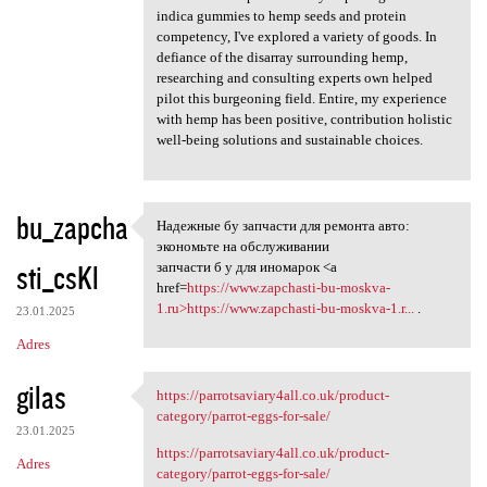
indica gummies to hemp seeds and protein
competency, I've explored a variety of goods. In
defiance of the disarray surrounding hemp,
researching and consulting experts own helped
pilot this burgeoning field. Entire, my experience
with hemp has been positive, contribution holistic
well-being solutions and sustainable choices.
bu_zapcha
Надежные бу запчасти для ремонта авто:
Надежные бу запчасти для
экономьте на обслуживании
sti_csKl
запчасти б у для иномарок <a
href=
https://www.zapchasti-bu-moskva-
1.ru>https://www.zapchasti-bu-moskva-1.r...
.
23.01.2025
Adres
gilas
https://parrotsaviary4all.co.uk/product-
https://parrotsaviary4all.co
category/parrot-eggs-for-sale/
23.01.2025
https://parrotsaviary4all.co.uk/product-
Adres
category/parrot-eggs-for-sale/