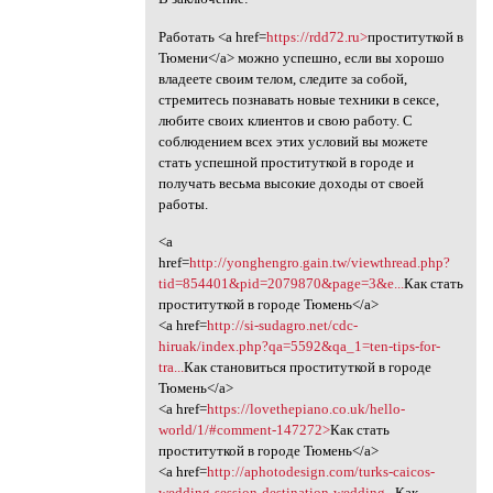
Работать <a href=
https://rdd72.ru>
проституткой в
Тюмени</a> можно успешно, если вы хорошо
владеете своим телом, следите за собой,
стремитесь познавать новые техники в сексе,
любите своих клиентов и свою работу. С
соблюдением всех этих условий вы можете
стать успешной проституткой в городе и
получать весьма высокие доходы от своей
работы.
<a
href=
http://yonghengro.gain.tw/viewthread.php?
tid=854401&pid=2079870&page=3&e...
Как стать
проституткой в городе Тюмень</a>
<a href=
http://si-sudagro.net/cdc-
hiruak/index.php?qa=5592&qa_1=ten-tips-for-
tra...
Как становиться проституткой в городе
Тюмень</a>
<a href=
https://lovethepiano.co.uk/hello-
world/1/#comment-147272>
Как стать
проституткой в городе Тюмень</a>
<a href=
http://aphotodesign.com/turks-caicos-
wedding-session-destination-wedding...
Как