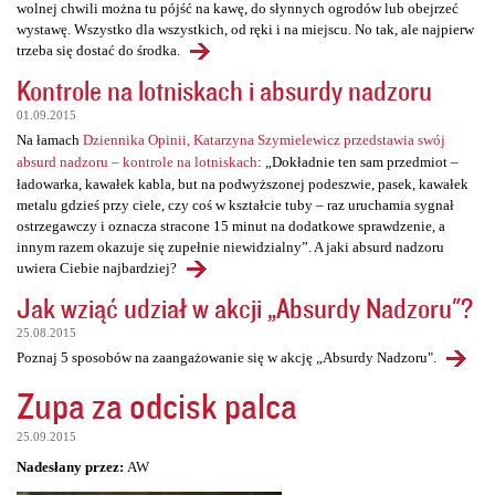
wolnej chwili można tu pójść na kawę, do słynnych ogrodów lub obejrzeć
wystawę. Wszystko dla wszystkich, od ręki i na miejscu. No tak, ale najpierw
trzeba się dostać do środka.
Kontrole na lotniskach i absurdy nadzoru
01.09.2015
Na łamach
Dziennika Opinii, Katarzyna Szymielewicz przedstawia swój
absurd nadzoru – kontrole na lotniskach
: „Dokładnie ten sam przedmiot –
ładowarka, kawałek kabla, but na podwyższonej podeszwie, pasek, kawałek
metalu gdzieś przy ciele, czy coś w kształcie tuby – raz uruchamia sygnał
ostrzegawczy i oznacza stracone 15 minut na dodatkowe sprawdzenie, a
innym razem okazuje się zupełnie niewidzialny”. A jaki absurd nadzoru
uwiera Ciebie najbardziej?
Jak wziąć udział w akcji „Absurdy Nadzoru"?
25.08.2015
Poznaj 5 sposobów na zaangażowanie się w akcję „Absurdy Nadzoru".
Zupa za odcisk palca
25.09.2015
Nadesłany przez:
AW