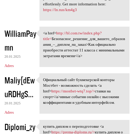
effortlessly. Get more information here:
https://ln.run/km4g3
WilliamPay
<a href=
http://bl.com.tw/index.php?
<a href=http://bl.com.tw
title=
Безопасное_решение_для_вашего_образов
mn
ания_–_диплом_на_заказ>Как официально
приобрести аттестат 11 класса с минимальными
затратами времени</a>
20.01.2025
Adres
Maliy[dEw
Официальный сайт букмекерской конторы
Официальный сайт букмекерской
Мостбет - возможность сделать <a
uRDHgS...
href=
https://mostbet-wtq7.top/>
ставки на
спорт</a>ивные события онлайн с высокими
коэффициентами и удобным интерфейсом.
20.01.2025
Adres
Diplomi_zy
купить диплом о переподготовке <a
купить диплом о
href=
https://prema-diploms.ru/>
купить диплом о