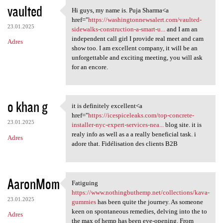
vaulted
Hi guys, my name is. Puja Sharma<a
Hi guys, my name is. Puja
href="
https://washingtonnewsalert.com/vaulted-
23.01.2025
sidewalks-construction-a-smart-u...
and I am an
independent call girl I provide real meet and cam
Adres
show too. I am excellent company, it will be an
unforgettable and exciting meeting, you will ask
for an encore.
o khan g
it is definitely excellent<a
it is definitely excellent<a
href="
https://icespiceleaks.com/top-concrete-
23.01.2025
installer-nyc-expert-services-nea...
blog site. it is
realy info as well as a a really beneficial task. i
Adres
adore that. Fidélisation des clients B2B
AaronMom
Fatiguing
Fatiguing https://www
https://www.nothingbuthemp.net/collections/kava-
23.01.2025
gummies
has been quite the journey. As someone
keen on spontaneous remedies, delving into the to
Adres
the max of hemp has been eye-opening. From