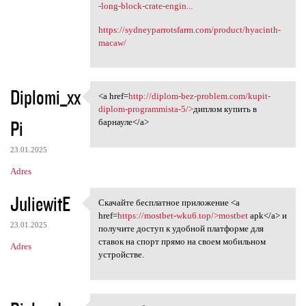
-long-block-crate-engin...
https://sydneyparrotsfarm.com/product/hyacinth-
macaw/
Diplomi_xx
<a href=
http://diplom-bez-problem.com/kupit-
<a href=http://diplom-bez
diplom-programmista-5/>
диплом купить в
Pi
барнауле</a>
23.01.2025
Adres
JuliewitE
Скачайте бесплатное приложение <a
Скачайте бесплатное
href=
https://mostbet-wku6.top/>mostbet
apk</a> и
23.01.2025
получите доступ к удобной платформе для
ставок на спорт прямо на своем мобильном
Adres
устройстве.