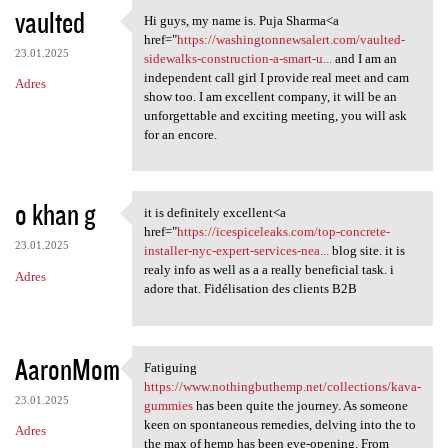
vaulted
Hi guys, my name is. Puja Sharma<a
Hi guys, my name is. Puja
href="
https://washingtonnewsalert.com/vaulted-
23.01.2025
sidewalks-construction-a-smart-u...
and I am an
independent call girl I provide real meet and cam
Adres
show too. I am excellent company, it will be an
unforgettable and exciting meeting, you will ask
for an encore.
o khan g
it is definitely excellent<a
it is definitely excellent<a
href="
https://icespiceleaks.com/top-concrete-
23.01.2025
installer-nyc-expert-services-nea...
blog site. it is
realy info as well as a a really beneficial task. i
Adres
adore that. Fidélisation des clients B2B
AaronMom
Fatiguing
Fatiguing https://www
https://www.nothingbuthemp.net/collections/kava-
23.01.2025
gummies
has been quite the journey. As someone
keen on spontaneous remedies, delving into the to
Adres
the max of hemp has been eye-opening. From