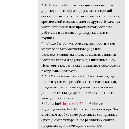
* <b>Салоны</b> - это специализированные
учреждения, которые предлагают широкий
спектр интимных услуг, включая секс, стриптиз,
эротический массаж и многое другое. В салонах
часто есть несколько проституток, которые
работают в качестве индивидуалок или в
группах.
* <b>Клубы</b> - это места, где проститутки
могут работать как танцовщицы или
развлекательные актрисы, предлагая стриптиз,
частные танцы и другие виды интимных шоу.
Некоторые клубы также предлагают секс-услуги
в отдельных комнатах.
* <b>Массажные салоны</b> - это места, где
проститутки могут работать как массажистки,
предлагая различные виды массажа, а также
дополнительные услуги, такие как эротический
танец или стриптиз.
* <b><a href=
https://rdd72.ru>
Работать
индивидуалкой</a></b>, сокращенно инди. Для
этого вам необходимо размещать свои данные
(фото, номер телефона) на различных сайтах,
предлагающих размещение анкет для