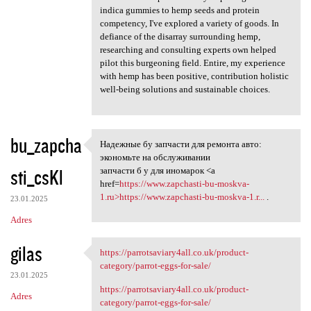
indica gummies to hemp seeds and protein
competency, I've explored a variety of goods. In
defiance of the disarray surrounding hemp,
researching and consulting experts own helped
pilot this burgeoning field. Entire, my experience
with hemp has been positive, contribution holistic
well-being solutions and sustainable choices.
bu_zapcha
Надежные бу запчасти для ремонта авто:
Надежные бу запчасти для
экономьте на обслуживании
sti_csKl
запчасти б у для иномарок <a
href=
https://www.zapchasti-bu-moskva-
1.ru>https://www.zapchasti-bu-moskva-1.r...
.
23.01.2025
Adres
gilas
https://parrotsaviary4all.co.uk/product-
https://parrotsaviary4all.co
category/parrot-eggs-for-sale/
23.01.2025
https://parrotsaviary4all.co.uk/product-
Adres
category/parrot-eggs-for-sale/