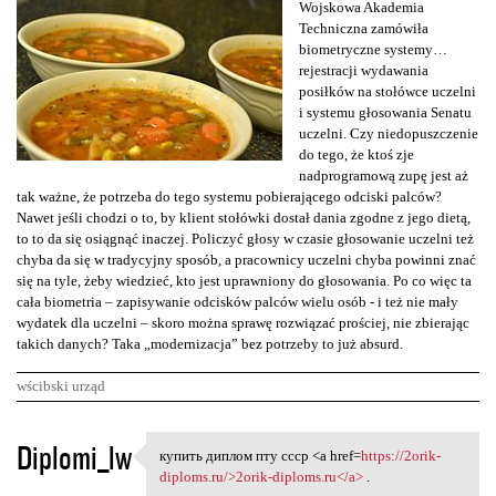
Wojskowa Akademia
Techniczna zamówiła
biometryczne systemy…
rejestracji wydawania
posiłków na stołówce uczelni
i systemu głosowania Senatu
uczelni. Czy niedopuszczenie
do tego, że ktoś zje
nadprogramową zupę jest aż
tak ważne, że potrzeba do tego systemu pobierającego odciski palców?
Nawet jeśli chodzi o to, by klient stołówki dostał dania zgodne z jego dietą,
to to da się osiągnąć inaczej. Policzyć głosy w czasie głosowanie uczelni też
chyba da się w tradycyjny sposób, a pracownicy uczelni chyba powinni znać
się na tyle, żeby wiedzieć, kto jest uprawniony do głosowania. Po co więc ta
cała biometria – zapisywanie odcisków palców wielu osób - i też nie mały
wydatek dla uczelni – skoro można sprawę rozwiązać prościej, nie zbierając
takich danych? Taka „modernizacja” bez potrzeby to już absurd.
wścibski urząd
K
Diplomi_lw
купить диплом пту ссср <a href=
https://2orik-
купить диплом пту ссср <a
o
diploms.ru/>2orik-diploms.ru</a>
.