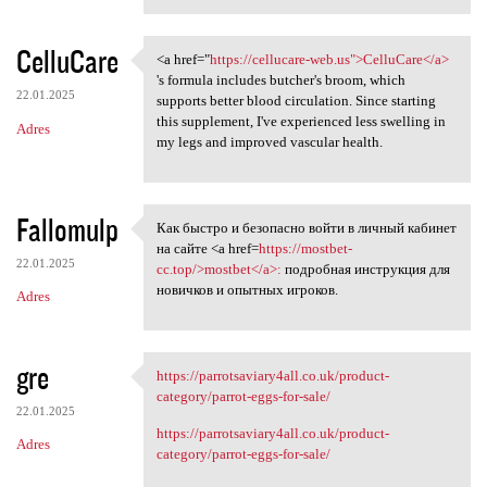
CelluCare
<a href="
https://cellucare-web.us">CelluCare</a>
<a href="https://cellucare
's formula includes butcher's broom, which
22.01.2025
supports better blood circulation. Since starting
this supplement, I've experienced less swelling in
Adres
my legs and improved vascular health.
Fallomulp
Как быстро и безопасно войти в личный кабинет
Как быстро и безопасно войти
на сайте <a href=
https://mostbet-
22.01.2025
cc.top/>mostbet</a>:
подробная инструкция для
новичков и опытных игроков.
Adres
gre
https://parrotsaviary4all.co.uk/product-
https://parrotsaviary4all.co
category/parrot-eggs-for-sale/
22.01.2025
https://parrotsaviary4all.co.uk/product-
Adres
category/parrot-eggs-for-sale/