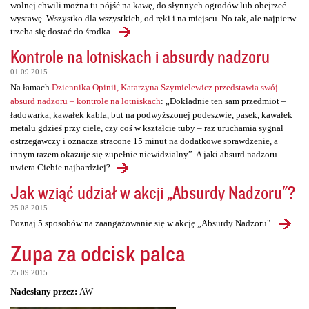
wolnej chwili można tu pójść na kawę, do słynnych ogrodów lub obejrzeć
wystawę. Wszystko dla wszystkich, od ręki i na miejscu. No tak, ale najpierw
trzeba się dostać do środka.
Kontrole na lotniskach i absurdy nadzoru
01.09.2015
Na łamach
Dziennika Opinii, Katarzyna Szymielewicz przedstawia swój
absurd nadzoru – kontrole na lotniskach
: „Dokładnie ten sam przedmiot –
ładowarka, kawałek kabla, but na podwyższonej podeszwie, pasek, kawałek
metalu gdzieś przy ciele, czy coś w kształcie tuby – raz uruchamia sygnał
ostrzegawczy i oznacza stracone 15 minut na dodatkowe sprawdzenie, a
innym razem okazuje się zupełnie niewidzialny”. A jaki absurd nadzoru
uwiera Ciebie najbardziej?
Jak wziąć udział w akcji „Absurdy Nadzoru"?
25.08.2015
Poznaj 5 sposobów na zaangażowanie się w akcję „Absurdy Nadzoru".
Zupa za odcisk palca
25.09.2015
Nadesłany przez:
AW