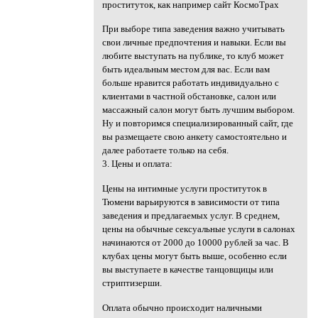
проституток, как например сайт КосмоТрах
При выборе типа заведения важно учитывать
свои личные предпочтения и навыки. Если вы
любите выступать на публике, то клуб может
быть идеальным местом для вас. Если вам
больше нравится работать индивидуально с
клиентами в частной обстановке, салон или
массажный салон могут быть лучшим выбором.
Ну и повторимся специализированный сайт, где
вы размещаете свою анкету самостоятельно и
далее работаете только на себя.
3. Цены и оплата:
Цены на интимные услуги проституток в
Тюмени варьируются в зависимости от типа
заведения и предлагаемых услуг. В среднем,
цены на обычные сексуальные услуги в салонах
начинаются от 2000 до 10000 рублей за час. В
клубах цены могут быть выше, особенно если
вы выступаете в качестве танцовщицы или
стриптизерши.
Оплата обычно происходит наличными