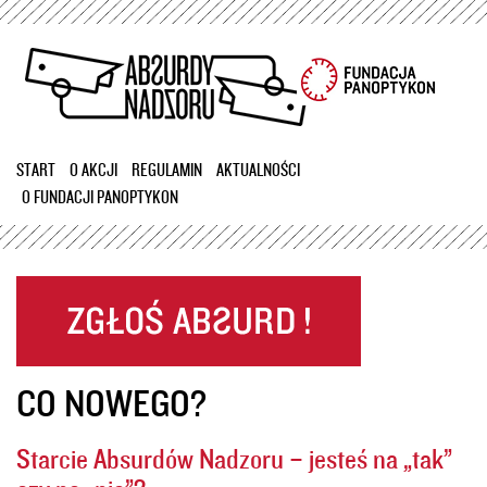
Przejdź
do
treści
START
O AKCJI
REGULAMIN
AKTUALNOŚCI
O FUNDACJI PANOPTYKON
CO NOWEGO?
Starcie Absurdów Nadzoru – jesteś na „tak”