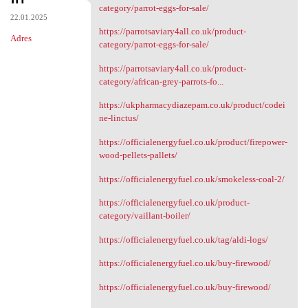
https://parrotsaviary4all.co
category/parrot-eggs-for-sale/
22.01.2025
https://parrotsaviary4all.co.uk/product-
Adres
category/parrot-eggs-for-sale/
https://parrotsaviary4all.co.uk/product-
category/african-grey-parrots-fo...
https://ukpharmacydiazepam.co.uk/product/codei
ne-linctus/
https://officialenergyfuel.co.uk/product/firepower-
wood-pellets-pallets/
https://officialenergyfuel.co.uk/smokeless-coal-2/
https://officialenergyfuel.co.uk/product-
category/vaillant-boiler/
https://officialenergyfuel.co.uk/tag/aldi-logs/
https://officialenergyfuel.co.uk/buy-firewood/
https://officialenergyfuel.co.uk/buy-firewood/