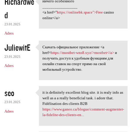
Richardwe
ничего особенного
ничего особенного
_________________
d
<a href="
https://onlinebk.space">Free
casino
online</a>
23.01.2025
Adres
JuliewitE
Скачать официальное приложение <a
Скачать официальное
href=
https://mostbet-wns8.xyz/>mostbet</a>
и
23.01.2025
получить доступ к удобным функциям для
онлайн ставок на спорт прямо на свой
Adres
мобильный устройство.
seo
it is definitely excellent blog site. it is realy info as
it is definitely excellent
well as a a really beneficial task. i adore that.
23.01.2025
Fidélisation des clients B2B
https://www.ganeo.ca/blogue/comment-augmenter-
Adres
la-fidelite-des-clients-en...