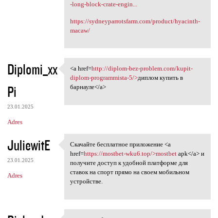
-long-block-crate-engin...
https://sydneyparrotsfarm.com/product/hyacinth-
macaw/
Diplomi_xx
<a href=
http://diplom-bez-problem.com/kupit-
<a href=http://diplom-bez
diplom-programmista-5/>
диплом купить в
Pi
барнауле</a>
23.01.2025
Adres
JuliewitE
Скачайте бесплатное приложение <a
Скачайте бесплатное
href=
https://mostbet-wku6.top/>mostbet
apk</a> и
23.01.2025
получите доступ к удобной платформе для
ставок на спорт прямо на своем мобильном
Adres
устройстве.