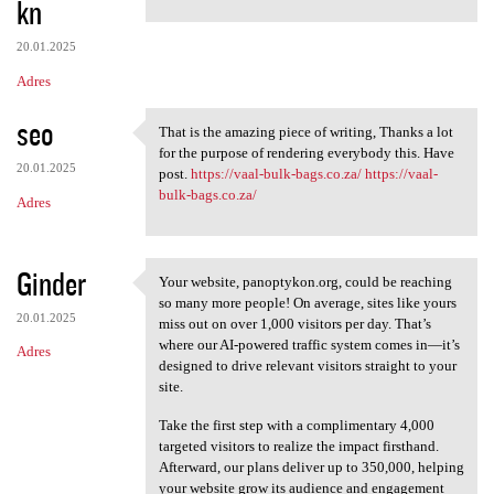
kn
m
e
20.01.2025
n
Adres
t
seo
a
That is the amazing piece of writing, Thanks a lot
That is the amazing piece of
for the purpose of rendering everybody this. Have
r
20.01.2025
post.
https://vaal-bulk-bags.co.za/
https://vaal-
z
bulk-bags.co.za/
Adres
e
Ginder
Your website, panoptykon.org, could be reaching
Your website, panoptykon.org,
so many more people! On average, sites like yours
20.01.2025
miss out on over 1,000 visitors per day. That’s
where our AI-powered traffic system comes in—it’s
Adres
designed to drive relevant visitors straight to your
site.
Take the first step with a complimentary 4,000
targeted visitors to realize the impact firsthand.
Afterward, our plans deliver up to 350,000, helping
your website grow its audience and engagement