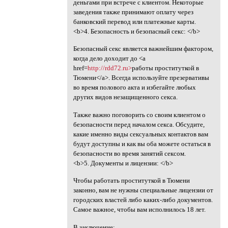
деньгами при встрече с клиентом. Некоторые
заведения также принимают оплату через
банковский перевод или платежные карты.
<b>4. Безопасность и безопасный секс: </b>
Безопасный секс является важнейшим фактором,
когда дело доходит до <a
href=
http://rdd72.ru>
работы проституткой в
Тюмени</a>. Всегда используйте презервативы
во время полового акта и избегайте любых
других видов незащищенного секса.
Также важно поговорить со своим клиентом о
безопасности перед началом секса. Обсудите,
какие именно виды сексуальных контактов вам
будут доступны и как вы оба можете остаться в
безопасности во время занятий сексом.
<b>5. Документы и лицензии: </b>
Чтобы работать проституткой в Тюмени
законно, вам не нужны специальные лицензии от
городских властей либо каких-либо документов.
Самое важное, чтобы вам исполнилось 18 лет.
В заключение: