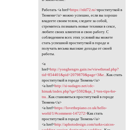
Работать <a href=
https://rdd72.ru>
проституткой в
Тюмени</a> можно успешно, если вы хорошо
владеете своим телом, следите за собой,
стремитесь познавать новые техники в сексе,
любите своих клиентов и свою работу. С
соблюдением всех этих условий вы можете
стать успешной проституткой в городе и
получать весьма высокие доходы от своей
работы.
<a
href=
http://yonghengro.gain.tw/viewthread.php?
tid=854401&pid=2079870&page=3&e...
Как стать
проституткой в городе Тюмень</a>
<a href=
http://si-sudagro.net/cdc-
hiruak/index.php?qa=5592&qa_1=ten-tips-for-
tra...
Как становиться проституткой в городе
Тюмень</a>
<a href=
https://lovethepiano.co.uk/hello-
world/1/#comment-147272>
Как стать
проституткой в городе Тюмень</a>
<a href=
http://aphotodesign.com/turks-caicos-
wedding-session-destination-wedding...
Как