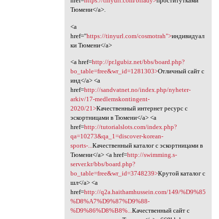
href=
https://tinyurl.com/bliady>
проститутками
Тюмени</a>.
<a
href="
https://tinyurl.com/cosmotrah">
индивидуал
ки Тюмени</a>
<a href=
http://pr.lgubiz.net/bbs/board.php?
bo_table=free&wr_id=1281303>
Отличный сайт с
инд</a> <a
href=
http://sandvatnet.no/index.php/nyheter-
arkiv/17-medlemskontingent-
2020/21>
Качественный интернет ресурс с
эскортницами в Тюмени</a> <a
href=
http://tutorialslots.com/index.php?
qa=10273&qa_1=discover-korean-
sports-...
Качественный каталог с эскортницами в
Тюмени</a> <a href=
http://swimming.s-
server.kr/bbs/board.php?
bo_table=free&wr_id=3748239>
Крутой каталог с
шл</a> <a
href=
http://q2a.haithamhussein.com/149/%D9%85
%D8%A7%D9%87%D9%88-
%D9%86%D8%B8%...
Качественный сайт с