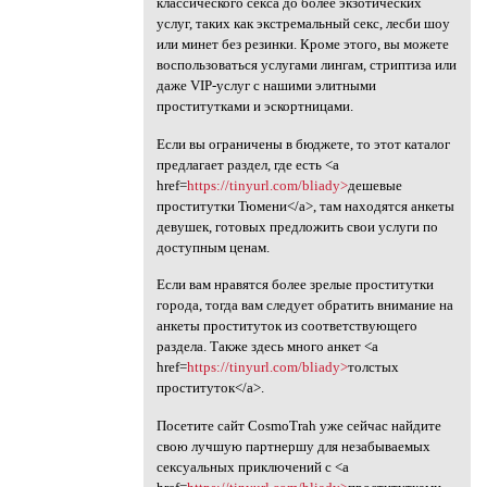
классического секса до более экзотических
услуг, таких как экстремальный секс, лесби шоу
или минет без резинки. Кроме этого, вы можете
воспользоваться услугами лингам, стриптиза или
даже VIP-услуг с нашими элитными
проститутками и эскортницами.
Если вы ограничены в бюджете, то этот каталог
предлагает раздел, где есть <a
href=
https://tinyurl.com/bliady>
дешевые
проститутки Тюмени</a>, там находятся анкеты
девушек, готовых предложить свои услуги по
доступным ценам.
Если вам нравятся более зрелые проститутки
города, тогда вам следует обратить внимание на
анкеты проституток из соответствующего
раздела. Также здесь много анкет <a
href=
https://tinyurl.com/bliady>
толстых
проституток</a>.
Посетите сайт CosmoTrah уже сейчас найдите
свою лучшую партнершу для незабываемых
сексуальных приключений с <a