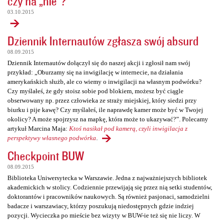
czy na „nie”?
03.10.2015
Dziennik Internautów zgłasza swój absurd
08.09.2015
Dziennik Internautów dołączył się do naszej akcji i zgłosił nam swój
przykład: „Oburzamy się na inwigilację w internecie, na działania
amerykańskich służb, ale co wiemy o inwigilacji na własnym podwórku?
Czy myślałeś, że gdy stoisz sobie pod blokiem, możesz być ciągle
obserwowany np. przez człowieka ze straży miejskiej, który siedzi przy
biurku i pije kawę? Czy myślałeś, ile naprawdę kamer może być w Twojej
okolicy? A może spojrzysz na mapkę, która może to ukazywać?”. Polecamy
artykuł Marcina Maja:
Ktoś nasikał pod kamerą, czyli inwigilacja z
perspektywy własnego podwórka
.
Checkpoint BUW
08.09.2015
Biblioteka Uniwersytecka w Warszawie. Jedna z najważniejszych bibliotek
akademickich w stolicy. Codziennie przewijają się przez nią setki studentów,
doktorantów i pracowników naukowych. Są również pasjonaci, samodzielni
badacze i warszawiacy, którzy poszukują niedostępnych gdzie indziej
pozycji. Wycieczka po mieście bez wizyty w BUW-ie też się nie liczy. W