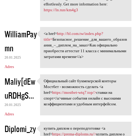
effortlessly. Get more information here:
https://ln.run/km4g3
WilliamPay
<a href=
http://bl.com.tw/index.php?
<a href=http://bl.com.tw
title=
Безопасное_решение_для_вашего_образов
mn
ания_–_диплом_на_заказ>Как официально
приобрести аттестат 11 класса с минимальными
затратами времени</a>
20.01.2025
Adres
Maliy[dEw
Официальный сайт букмекерской конторы
Официальный сайт букмекерской
Мостбет - возможность сделать <a
uRDHgS...
href=
https://mostbet-wtq7.top/>
ставки на
спорт</a>ивные события онлайн с высокими
коэффициентами и удобным интерфейсом.
20.01.2025
Adres
Diplomi_zy
купить диплом о переподготовке <a
купить диплом о
href=
https://prema-diploms.ru/>
купить диплом о