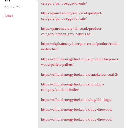
https://parrotsaviary4all.co
category/parrot-eggs-for-sale/
22.01.2025
https://parrotsaviary4all.co.uk/product-
Adres
category/parrot-eggs-for-sale/
https://parrotsaviary4all.co.uk/product-
category/african-grey-parrots-fo...
https://ukpharmacydiazepam.co.uk/product/codei
ne-linctus/
https://officialenergyfuel.co.uk/product/firepower-
wood-pellets-pallets/
https://officialenergyfuel.co.uk/smokeless-coal-2/
https://officialenergyfuel.co.uk/product-
category/vaillant-boiler/
https://officialenergyfuel.co.uk/tag/aldi-logs/
https://officialenergyfuel.co.uk/buy-firewood/
https://officialenergyfuel.co.uk/buy-firewood/