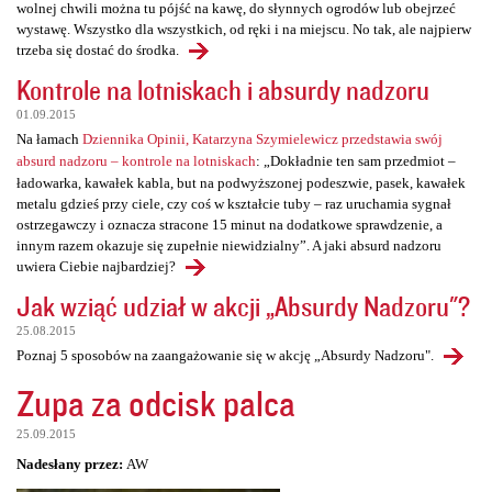
wolnej chwili można tu pójść na kawę, do słynnych ogrodów lub obejrzeć
wystawę. Wszystko dla wszystkich, od ręki i na miejscu. No tak, ale najpierw
trzeba się dostać do środka.
Kontrole na lotniskach i absurdy nadzoru
01.09.2015
Na łamach
Dziennika Opinii, Katarzyna Szymielewicz przedstawia swój
absurd nadzoru – kontrole na lotniskach
: „Dokładnie ten sam przedmiot –
ładowarka, kawałek kabla, but na podwyższonej podeszwie, pasek, kawałek
metalu gdzieś przy ciele, czy coś w kształcie tuby – raz uruchamia sygnał
ostrzegawczy i oznacza stracone 15 minut na dodatkowe sprawdzenie, a
innym razem okazuje się zupełnie niewidzialny”. A jaki absurd nadzoru
uwiera Ciebie najbardziej?
Jak wziąć udział w akcji „Absurdy Nadzoru"?
25.08.2015
Poznaj 5 sposobów na zaangażowanie się w akcję „Absurdy Nadzoru".
Zupa za odcisk palca
25.09.2015
Nadesłany przez:
AW