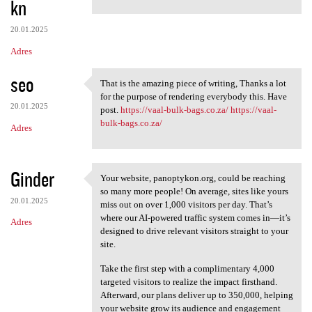
kn
m
e
20.01.2025
n
Adres
t
seo
a
That is the amazing piece of writing, Thanks a lot
That is the amazing piece of
for the purpose of rendering everybody this. Have
r
20.01.2025
post.
https://vaal-bulk-bags.co.za/
https://vaal-
z
bulk-bags.co.za/
Adres
e
Ginder
Your website, panoptykon.org, could be reaching
Your website, panoptykon.org,
so many more people! On average, sites like yours
20.01.2025
miss out on over 1,000 visitors per day. That’s
where our AI-powered traffic system comes in—it’s
Adres
designed to drive relevant visitors straight to your
site.
Take the first step with a complimentary 4,000
targeted visitors to realize the impact firsthand.
Afterward, our plans deliver up to 350,000, helping
your website grow its audience and engagement