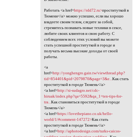
Работать <a href=
https://rdd72.ru>
проституткой в
Тюмени</a> можно успешно, если вы хорошо
владеете своим телом, следите за собой,
стремитесь познавать новые техники в сексе,
любите своих клиентов и свою работу. С
соблюдением всех этих условий вы можете
стать успешной проституткой в городе и
получать весьма высокие доходы от своей
работы.
<a
href=
http://yonghengro.gain.tw/viewthread.php?
tid=854401&pid=2079870&page=3&e...
Как стать
проституткой в городе Тюмень</a>
<a href=
http://si-sudagro.net/cdc-
hiruak/index.php?qa=5592&qa_1=ten-tips-for-
tra...
Как становиться проституткой в городе
Тюмень</a>
<a href=
https://lovethepiano.co.uk/hello-
world/1/#comment-147272>
Как стать
проституткой в городе Тюмень</a>
<a href=
http://aphotodesign.com/turks-caicos-
wedding-session-destination-wedding...
Как