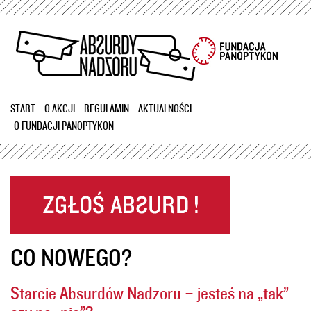
Przejdź
do
treści
START
O AKCJI
REGULAMIN
AKTUALNOŚCI
O FUNDACJI PANOPTYKON
CO NOWEGO?
Starcie Absurdów Nadzoru – jesteś na „tak”