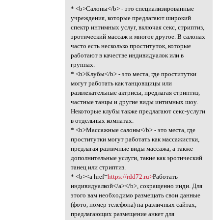
* <b>Салоны</b> - это специализированные
учреждения, которые предлагают широкий
спектр интимных услуг, включая секс, стриптиз,
эротический массаж и многое другое. В салонах
часто есть несколько проституток, которые
работают в качестве индивидуалок или в
группах.
* <b>Клубы</b> - это места, где проститутки
могут работать как танцовщицы или
развлекательные актрисы, предлагая стриптиз,
частные танцы и другие виды интимных шоу.
Некоторые клубы также предлагают секс-услуги
в отдельных комнатах.
* <b>Массажные салоны</b> - это места, где
проститутки могут работать как массажистки,
предлагая различные виды массажа, а также
дополнительные услуги, такие как эротический
танец или стриптиз.
* <b><a href=
https://rdd72.ru>
Работать
индивидуалкой</a></b>, сокращенно инди. Для
этого вам необходимо размещать свои данные
(фото, номер телефона) на различных сайтах,
предлагающих размещение анкет для