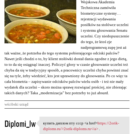
Wojskowa Akademia
Techniczna zamówiła
biometryczne systemy…
rejestracji wydawania
posiłków na stołówce uczelni
i systemu głosowania Senatu
uczelni. Czy niedopuszczenie
do tego, że ktoś zje
nadprogramową zupę jest aż
tak ważne, że potrzeba do tego systemu pobierającego odciski palców?
Nawet jeśli chodzi o to, by klient stołówki dostał dania zgodne z jego dietą,
to to da się osiągnąć inaczej. Policzyć głosy w czasie głosowanie uczelni też
chyba da się w tradycyjny sposób, a pracownicy uczelni chyba powinni znać
się na tyle, żeby wiedzieć, kto jest uprawniony do głosowania. Po co więc ta
cała biometria – zapisywanie odcisków palców wielu osób - i też nie mały
wydatek dla uczelni – skoro można sprawę rozwiązać prościej, nie zbierając
takich danych? Taka „modernizacja” bez potrzeby to już absurd.
wścibski urząd
K
Diplomi_lw
купить диплом пту ссср <a href=
https://2orik-
купить диплом пту ссср <a
o
diploms.ru/>2orik-diploms.ru</a>
.