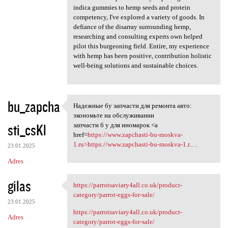
indica gummies to hemp seeds and protein
competency, I've explored a variety of goods. In
defiance of the disarray surrounding hemp,
researching and consulting experts own helped
pilot this burgeoning field. Entire, my experience
with hemp has been positive, contribution holistic
well-being solutions and sustainable choices.
bu_zapcha
Надежные бу запчасти для ремонта авто:
Надежные бу запчасти для
экономьте на обслуживании
sti_csKl
запчасти б у для иномарок <a
href=
https://www.zapchasti-bu-moskva-
1.ru>https://www.zapchasti-bu-moskva-1.r...
.
23.01.2025
Adres
gilas
https://parrotsaviary4all.co.uk/product-
https://parrotsaviary4all.co
category/parrot-eggs-for-sale/
23.01.2025
https://parrotsaviary4all.co.uk/product-
Adres
category/parrot-eggs-for-sale/