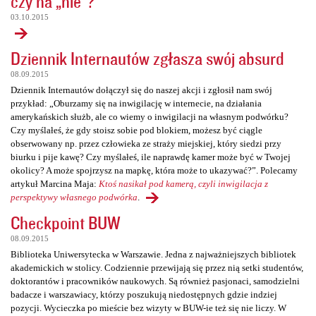
czy na „nie”?
03.10.2015
Dziennik Internautów zgłasza swój absurd
08.09.2015
Dziennik Internautów dołączył się do naszej akcji i zgłosił nam swój
przykład: „Oburzamy się na inwigilację w internecie, na działania
amerykańskich służb, ale co wiemy o inwigilacji na własnym podwórku?
Czy myślałeś, że gdy stoisz sobie pod blokiem, możesz być ciągle
obserwowany np. przez człowieka ze straży miejskiej, który siedzi przy
biurku i pije kawę? Czy myślałeś, ile naprawdę kamer może być w Twojej
okolicy? A może spojrzysz na mapkę, która może to ukazywać?”. Polecamy
artykuł Marcina Maja:
Ktoś nasikał pod kamerą, czyli inwigilacja z
perspektywy własnego podwórka
.
Checkpoint BUW
08.09.2015
Biblioteka Uniwersytecka w Warszawie. Jedna z najważniejszych bibliotek
akademickich w stolicy. Codziennie przewijają się przez nią setki studentów,
doktorantów i pracowników naukowych. Są również pasjonaci, samodzielni
badacze i warszawiacy, którzy poszukują niedostępnych gdzie indziej
pozycji. Wycieczka po mieście bez wizyty w BUW-ie też się nie liczy. W