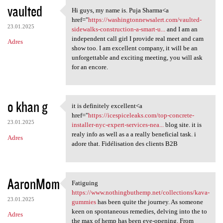
vaulted
Hi guys, my name is. Puja Sharma<a
Hi guys, my name is. Puja
href="
https://washingtonnewsalert.com/vaulted-
23.01.2025
sidewalks-construction-a-smart-u...
and I am an
independent call girl I provide real meet and cam
Adres
show too. I am excellent company, it will be an
unforgettable and exciting meeting, you will ask
for an encore.
o khan g
it is definitely excellent<a
it is definitely excellent<a
href="
https://icespiceleaks.com/top-concrete-
23.01.2025
installer-nyc-expert-services-nea...
blog site. it is
realy info as well as a a really beneficial task. i
Adres
adore that. Fidélisation des clients B2B
AaronMom
Fatiguing
Fatiguing https://www
https://www.nothingbuthemp.net/collections/kava-
23.01.2025
gummies
has been quite the journey. As someone
keen on spontaneous remedies, delving into the to
Adres
the max of hemp has been eye-opening. From