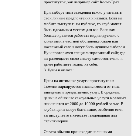
проституток, как например сайт КосмоТрах
При выборе типа заведения важно учитывать
свои личные предпочтения и навыки. Если вы
любите выступать на публике, то клуб может
быть идеальным местом для вас. Если вам
больше нравится работать индивидуально с
клиентами в частной обстановке, салон или
массажный салон могут быть лучшим выбором.
Ну и повторимся специализированный сайт, где
вы размещаете свою анкету самостоятельно и
далее работаете только на себя.
3. Цены и оплата:
Цены на интимные услуги проституток в
Тюмени варьируются в зависимости от типа
заведения и предлагаемых услуг. В среднем,
цены на обычные сексуальные услуги в салонах
начинаются от 2000 до 10000 рублей за час. В
клубах цены могут быть выше, особенно если
вы выступаете в качестве танцовщицы или
стриптизерши.
Оплата обычно происходит наличными