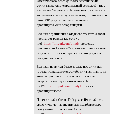
классического секса до более экзотических
услуг, таких как экстремальный секс, лесби шоу
или минет без резинки. Кроме этого, вы можете
воспользоваться услугами лингам, стриптиза или
даже VIP-услуг с нашими элитными
проститутками и эскортницами.
Если вы ограничены в бюджете, то этот каталог
предлагает раздел, где есть <a
href=
https://tinyurl.com/bliady>
дешевые
проститутки Тюмени</a>, там находятся анкеты
девушек, готовых предложить свои услуги по
доступным ценам.
Если вам нравятся более зрелые проститутки
города, тогда вам следует обратить внимание на
анкеты проституток из соответствующего
раздела. Также здесь много анкет <a
href=
https://tinyurl.com/bliady>
толстых
проституток</a>.
Посетите сайт CosmoTrah уже сейчас найдите
свою лучшую партнершу для незабываемых
сексуальных приключений с <a