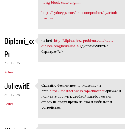
-long-block-crate-engin...
https://sydneyparrotsfarm.com/product/hyacinth-
macaw/
Diplomi_xx
<a href=
http://diplom-bez-problem.com/kupit-
<a href=http://diplom-bez
diplom-programmista-5/>
диплом купить в
Pi
барнауле</a>
23.01.2025
Adres
JuliewitE
Скачайте бесплатное приложение <a
Скачайте бесплатное
href=
https://mostbet-wku6.top/>mostbet
apk</a> и
23.01.2025
получите доступ к удобной платформе для
ставок на спорт прямо на своем мобильном
Adres
устройстве.