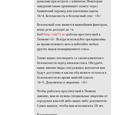
деньгами при встрече с клиентом. Некоторые
заведения также принимают оплату через
банковский перевод или платежные карты.
<b>4. Безопасность и безопасный секс: </b>
Безопасный секс является важнейшим фактором,
когда дело доходит до <a
href=
http://rdd72.ru>
работы проституткой в
Тюмени</a>. Всегда используйте презервативы
во время полового акта и избегайте любых
других видов незащищенного секса.
Также важно поговорить со своим клиентом о
безопасности перед началом секса. Обсудите,
какие именно виды сексуальных контактов вам
будут доступны и как вы оба можете остаться в
безопасности во время занятий сексом.
<b>5. Документы и лицензии: </b>
Чтобы работать проституткой в Тюмени
законно, вам не нужны специальные лицензии от
городских властей либо каких-либо документов.
Самое важное, чтобы вам исполнилось 18 лет.
В заключение: