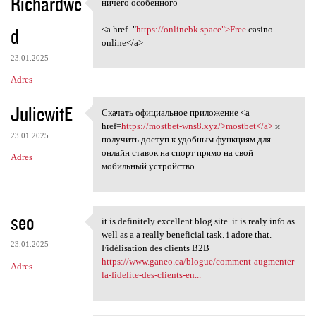
Richardwe
ничего особенного
ничего особенного
_________________
d
<a href="
https://onlinebk.space">Free
casino
online</a>
23.01.2025
Adres
JuliewitE
Скачать официальное приложение <a
Скачать официальное
href=
https://mostbet-wns8.xyz/>mostbet</a>
и
23.01.2025
получить доступ к удобным функциям для
онлайн ставок на спорт прямо на свой
Adres
мобильный устройство.
seo
it is definitely excellent blog site. it is realy info as
it is definitely excellent
well as a a really beneficial task. i adore that.
23.01.2025
Fidélisation des clients B2B
https://www.ganeo.ca/blogue/comment-augmenter-
Adres
la-fidelite-des-clients-en...