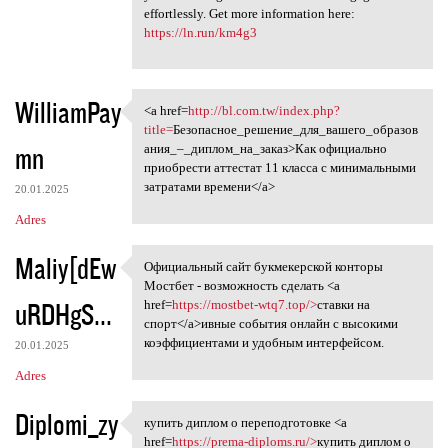
effortlessly. Get more information here:
https://ln.run/km4g3
WilliamPay
<a href=
http://bl.com.tw/index.php?
<a href=http://bl.com.tw
title=
Безопасное_решение_для_вашего_образов
mn
ания_–_диплом_на_заказ>Как официально
приобрести аттестат 11 класса с минимальными
затратами времени</a>
20.01.2025
Adres
Maliy[dEw
Официальный сайт букмекерской конторы
Официальный сайт букмекерской
Мостбет - возможность сделать <a
uRDHgS...
href=
https://mostbet-wtq7.top/>
ставки на
спорт</a>ивные события онлайн с высокими
коэффициентами и удобным интерфейсом.
20.01.2025
Adres
Diplomi_zy
купить диплом о переподготовке <a
купить диплом о
href=
https://prema-diploms.ru/>
купить диплом о