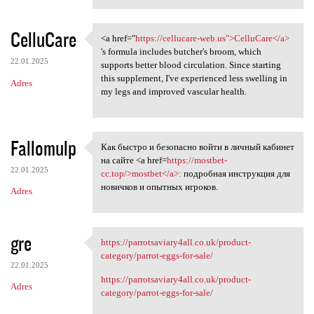
CelluCare
<a href="
https://cellucare-web.us">CelluCare</a>
<a href="https://cellucare
's formula includes butcher's broom, which
22.01.2025
supports better blood circulation. Since starting
this supplement, I've experienced less swelling in
Adres
my legs and improved vascular health.
Fallomulp
Как быстро и безопасно войти в личный кабинет
Как быстро и безопасно войти
на сайте <a href=
https://mostbet-
22.01.2025
cc.top/>mostbet</a>:
подробная инструкция для
новичков и опытных игроков.
Adres
gre
https://parrotsaviary4all.co.uk/product-
https://parrotsaviary4all.co
category/parrot-eggs-for-sale/
22.01.2025
https://parrotsaviary4all.co.uk/product-
Adres
category/parrot-eggs-for-sale/