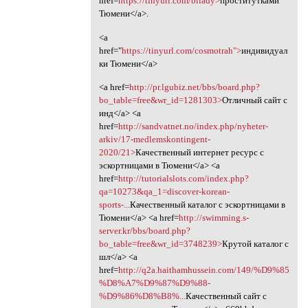
href=
https://tinyurl.com/bliady>
проститутками
Тюмени</a>.
<a
href="
https://tinyurl.com/cosmotrah">
индивидуал
ки Тюмени</a>
<a href=
http://pr.lgubiz.net/bbs/board.php?
bo_table=free&wr_id=1281303>
Отличный сайт с
инд</a> <a
href=
http://sandvatnet.no/index.php/nyheter-
arkiv/17-medlemskontingent-
2020/21>
Качественный интернет ресурс с
эскортницами в Тюмени</a> <a
href=
http://tutorialslots.com/index.php?
qa=10273&qa_1=discover-korean-
sports-...
Качественный каталог с эскортницами в
Тюмени</a> <a href=
http://swimming.s-
server.kr/bbs/board.php?
bo_table=free&wr_id=3748239>
Крутой каталог с
шл</a> <a
href=
http://q2a.haithamhussein.com/149/%D9%85
%D8%A7%D9%87%D9%88-
%D9%86%D8%B8%...
Качественный сайт с