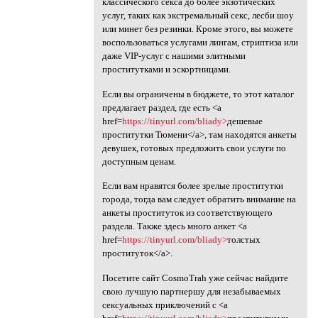
классического секса до более экзотических
услуг, таких как экстремальный секс, лесби шоу
или минет без резинки. Кроме этого, вы можете
воспользоваться услугами лингам, стриптиза или
даже VIP-услуг с нашими элитными
проститутками и эскортницами.
Если вы ограничены в бюджете, то этот каталог
предлагает раздел, где есть <a
href=
https://tinyurl.com/bliady>
дешевые
проститутки Тюмени</a>, там находятся анкеты
девушек, готовых предложить свои услуги по
доступным ценам.
Если вам нравятся более зрелые проститутки
города, тогда вам следует обратить внимание на
анкеты проституток из соответствующего
раздела. Также здесь много анкет <a
href=
https://tinyurl.com/bliady>
толстых
проституток</a>.
Посетите сайт CosmoTrah уже сейчас найдите
свою лучшую партнершу для незабываемых
сексуальных приключений с <a