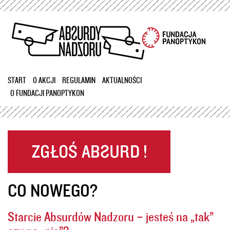
Przejdź
do
treści
START
O AKCJI
REGULAMIN
AKTUALNOŚCI
O FUNDACJI PANOPTYKON
CO NOWEGO?
Starcie Absurdów Nadzoru – jesteś na „tak”