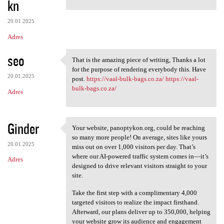
kn
m
e
20.01.2025
n
Adres
t
seo
a
That is the amazing piece of writing, Thanks a lot
That is the amazing piece of
for the purpose of rendering everybody this. Have
r
20.01.2025
post.
https://vaal-bulk-bags.co.za/
https://vaal-
z
bulk-bags.co.za/
Adres
e
Ginder
Your website, panoptykon.org, could be reaching
Your website, panoptykon.org,
so many more people! On average, sites like yours
20.01.2025
miss out on over 1,000 visitors per day. That’s
where our AI-powered traffic system comes in—it’s
Adres
designed to drive relevant visitors straight to your
site.
Take the first step with a complimentary 4,000
targeted visitors to realize the impact firsthand.
Afterward, our plans deliver up to 350,000, helping
your website grow its audience and engagement