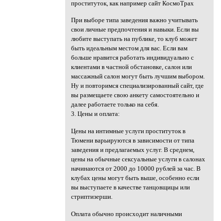
проституток, как например сайт КосмоТрах
При выборе типа заведения важно учитывать
свои личные предпочтения и навыки. Если вы
любите выступать на публике, то клуб может
быть идеальным местом для вас. Если вам
больше нравится работать индивидуально с
клиентами в частной обстановке, салон или
массажный салон могут быть лучшим выбором.
Ну и повторимся специализированный сайт, где
вы размещаете свою анкету самостоятельно и
далее работаете только на себя.
3. Цены и оплата:
Цены на интимные услуги проституток в
Тюмени варьируются в зависимости от типа
заведения и предлагаемых услуг. В среднем,
цены на обычные сексуальные услуги в салонах
начинаются от 2000 до 10000 рублей за час. В
клубах цены могут быть выше, особенно если
вы выступаете в качестве танцовщицы или
стриптизерши.
Оплата обычно происходит наличными