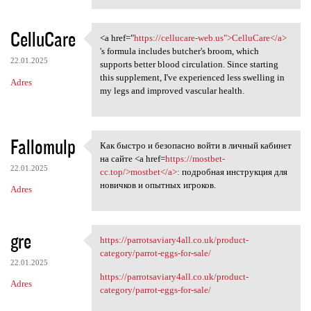
CelluCare
<a href="
https://cellucare-web.us">CelluCare</a>
<a href="https://cellucare
's formula includes butcher's broom, which
22.01.2025
supports better blood circulation. Since starting
this supplement, I've experienced less swelling in
Adres
my legs and improved vascular health.
Fallomulp
Как быстро и безопасно войти в личный кабинет
Как быстро и безопасно войти
на сайте <a href=
https://mostbet-
22.01.2025
cc.top/>mostbet</a>:
подробная инструкция для
новичков и опытных игроков.
Adres
gre
https://parrotsaviary4all.co.uk/product-
https://parrotsaviary4all.co
category/parrot-eggs-for-sale/
22.01.2025
https://parrotsaviary4all.co.uk/product-
Adres
category/parrot-eggs-for-sale/