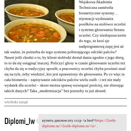
Wojskowa Akademia
Techniczna zamówiła
biometryczne systemy…
rejestracji wydawania
posiłków na stołówce uczelni
i systemu głosowania Senatu
uczelni. Czy niedopuszczenie
do tego, że ktoś zje
nadprogramową zupę jest aż
tak ważne, że potrzeba do tego systemu pobierającego odciski palców?
Nawet jeśli chodzi o to, by klient stołówki dostał dania zgodne z jego dietą,
to to da się osiągnąć inaczej. Policzyć głosy w czasie głosowanie uczelni też
chyba da się w tradycyjny sposób, a pracownicy uczelni chyba powinni znać
się na tyle, żeby wiedzieć, kto jest uprawniony do głosowania. Po co więc ta
cała biometria – zapisywanie odcisków palców wielu osób - i też nie mały
wydatek dla uczelni – skoro można sprawę rozwiązać prościej, nie zbierając
takich danych? Taka „modernizacja” bez potrzeby to już absurd.
wścibski urząd
K
Diplomi_lw
купить диплом пту ссср <a href=
https://2orik-
купить диплом пту ссср <a
o
diploms.ru/>2orik-diploms.ru</a>
.