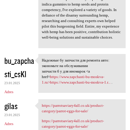
indica gummies to hemp seeds and protein
competency, I've explored a variety of goods. In
defiance of the disarray surrounding hemp,
researching and consulting experts own helped
pilot this burgeoning field. Entire, my experience
with hemp has been positive, contribution holistic
well-being solutions and sustainable choices.
bu_zapcha
Надежные бу запчасти для ремонта авто:
Надежные бу запчасти для
экономьте на обслуживании
sti_csKl
запчасти б у для иномарок <a
href=
https://www.zapchasti-bu-moskva-
1.ru>https://www.zapchasti-bu-moskva-1.r...
.
23.01.2025
Adres
gilas
https://parrotsaviary4all.co.uk/product-
https://parrotsaviary4all.co
category/parrot-eggs-for-sale/
23.01.2025
https://parrotsaviary4all.co.uk/product-
Adres
category/parrot-eggs-for-sale/