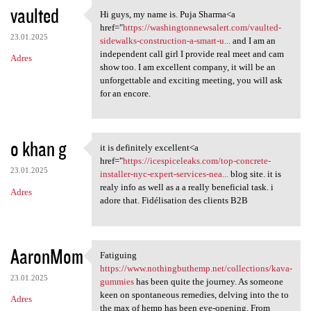
vaulted
Hi guys, my name is. Puja Sharma<a
Hi guys, my name is. Puja
href="
https://washingtonnewsalert.com/vaulted-
23.01.2025
sidewalks-construction-a-smart-u...
and I am an
independent call girl I provide real meet and cam
Adres
show too. I am excellent company, it will be an
unforgettable and exciting meeting, you will ask
for an encore.
o khan g
it is definitely excellent<a
it is definitely excellent<a
href="
https://icespiceleaks.com/top-concrete-
23.01.2025
installer-nyc-expert-services-nea...
blog site. it is
realy info as well as a a really beneficial task. i
Adres
adore that. Fidélisation des clients B2B
AaronMom
Fatiguing
Fatiguing https://www
https://www.nothingbuthemp.net/collections/kava-
23.01.2025
gummies
has been quite the journey. As someone
keen on spontaneous remedies, delving into the to
Adres
the max of hemp has been eye-opening. From