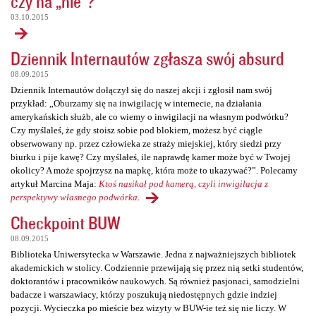
czy na „nie”?
03.10.2015
Dziennik Internautów zgłasza swój absurd
08.09.2015
Dziennik Internautów dołączył się do naszej akcji i zgłosił nam swój
przykład: „Oburzamy się na inwigilację w internecie, na działania
amerykańskich służb, ale co wiemy o inwigilacji na własnym podwórku?
Czy myślałeś, że gdy stoisz sobie pod blokiem, możesz być ciągle
obserwowany np. przez człowieka ze straży miejskiej, który siedzi przy
biurku i pije kawę? Czy myślałeś, ile naprawdę kamer może być w Twojej
okolicy? A może spojrzysz na mapkę, która może to ukazywać?”. Polecamy
artykuł Marcina Maja:
Ktoś nasikał pod kamerą, czyli inwigilacja z
perspektywy własnego podwórka
.
Checkpoint BUW
08.09.2015
Biblioteka Uniwersytecka w Warszawie. Jedna z najważniejszych bibliotek
akademickich w stolicy. Codziennie przewijają się przez nią setki studentów,
doktorantów i pracowników naukowych. Są również pasjonaci, samodzielni
badacze i warszawiacy, którzy poszukują niedostępnych gdzie indziej
pozycji. Wycieczka po mieście bez wizyty w BUW-ie też się nie liczy. W