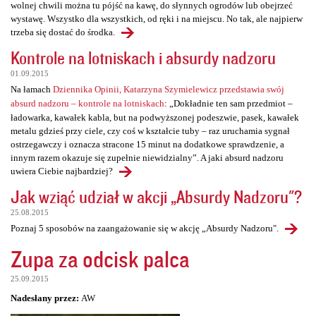
wolnej chwili można tu pójść na kawę, do słynnych ogrodów lub obejrzeć
wystawę. Wszystko dla wszystkich, od ręki i na miejscu. No tak, ale najpierw
trzeba się dostać do środka.
Kontrole na lotniskach i absurdy nadzoru
01.09.2015
Na łamach
Dziennika Opinii, Katarzyna Szymielewicz przedstawia swój
absurd nadzoru – kontrole na lotniskach
: „Dokładnie ten sam przedmiot –
ładowarka, kawałek kabla, but na podwyższonej podeszwie, pasek, kawałek
metalu gdzieś przy ciele, czy coś w kształcie tuby – raz uruchamia sygnał
ostrzegawczy i oznacza stracone 15 minut na dodatkowe sprawdzenie, a
innym razem okazuje się zupełnie niewidzialny”. A jaki absurd nadzoru
uwiera Ciebie najbardziej?
Jak wziąć udział w akcji „Absurdy Nadzoru"?
25.08.2015
Poznaj 5 sposobów na zaangażowanie się w akcję „Absurdy Nadzoru".
Zupa za odcisk palca
25.09.2015
Nadesłany przez:
AW