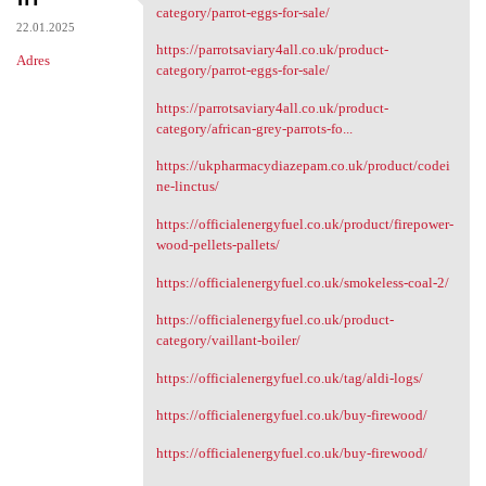
https://parrotsaviary4all.co
category/parrot-eggs-for-sale/
22.01.2025
https://parrotsaviary4all.co.uk/product-
Adres
category/parrot-eggs-for-sale/
https://parrotsaviary4all.co.uk/product-
category/african-grey-parrots-fo...
https://ukpharmacydiazepam.co.uk/product/codei
ne-linctus/
https://officialenergyfuel.co.uk/product/firepower-
wood-pellets-pallets/
https://officialenergyfuel.co.uk/smokeless-coal-2/
https://officialenergyfuel.co.uk/product-
category/vaillant-boiler/
https://officialenergyfuel.co.uk/tag/aldi-logs/
https://officialenergyfuel.co.uk/buy-firewood/
https://officialenergyfuel.co.uk/buy-firewood/