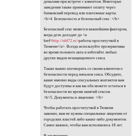
деньгами при встрече с клиентом. Некоторые
заведения также принимают оплату через
банковский перевод или платежные карты.
<b>4. Безопасность и безопасный секс: </b>
Безопасный секс является важнейшим фактором,
когда дело доходит до <a
href=
http://rdd72.ru>
работы проституткой в
Тюмени</a>. Всегда используйте презервативы
во время полового акта и избегайте любых
других видов незащищенного секса.
Также важно поговорить со своим клиентом о
безопасности перед началом секса. Обсудите,
какие именно виды сексуальных контактов вам
будут доступны и как вы оба можете остаться в
безопасности во время занятий сексом.
<b>5. Документы и лицензии: </b>
Чтобы работать проституткой в Тюмени
законно, вам не нужны специальные лицензии от
городских властей либо каких-либо документов.
Самое важное, чтобы вам исполнилось 18 лет.
В заключение: