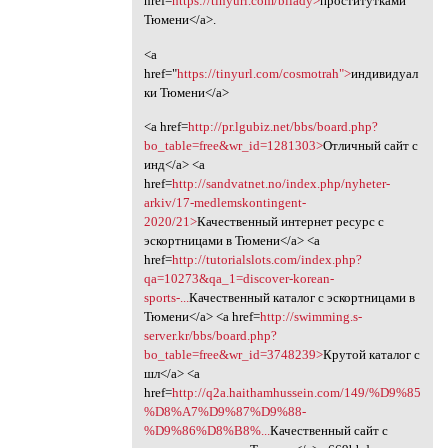
href=
https://tinyurl.com/bliady>
проститутками
Тюмени</a>.
<a
href="
https://tinyurl.com/cosmotrah">
индивидуал
ки Тюмени</a>
<a href=
http://pr.lgubiz.net/bbs/board.php?
bo_table=free&wr_id=1281303>
Отличный сайт с
инд</a> <a
href=
http://sandvatnet.no/index.php/nyheter-
arkiv/17-medlemskontingent-
2020/21>
Качественный интернет ресурс с
эскортницами в Тюмени</a> <a
href=
http://tutorialslots.com/index.php?
qa=10273&qa_1=discover-korean-
sports-...
Качественный каталог с эскортницами в
Тюмени</a> <a href=
http://swimming.s-
server.kr/bbs/board.php?
bo_table=free&wr_id=3748239>
Крутой каталог с
шл</a> <a
href=
http://q2a.haithamhussein.com/149/%D9%85
%D8%A7%D9%87%D9%88-
%D9%86%D8%B8%...
Качественный сайт с