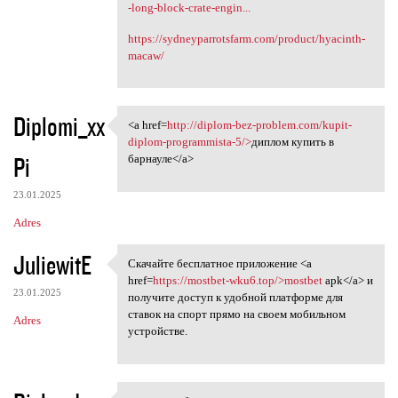
-long-block-crate-engin...
https://sydneyparrotsfarm.com/product/hyacinth-
macaw/
Diplomi_xx
<a href=
http://diplom-bez-problem.com/kupit-
<a href=http://diplom-bez
diplom-programmista-5/>
диплом купить в
Pi
барнауле</a>
23.01.2025
Adres
JuliewitE
Скачайте бесплатное приложение <a
Скачайте бесплатное
href=
https://mostbet-wku6.top/>mostbet
apk</a> и
23.01.2025
получите доступ к удобной платформе для
ставок на спорт прямо на своем мобильном
Adres
устройстве.