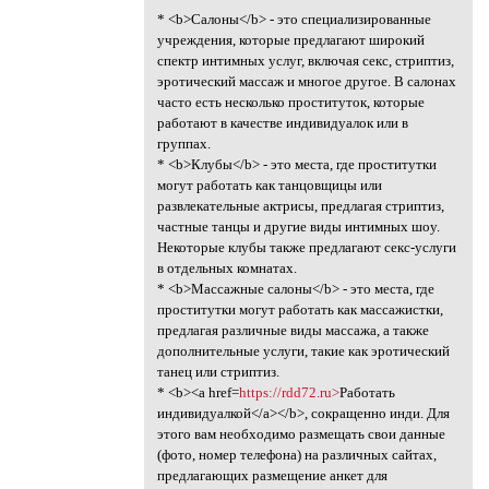
* <b>Салоны</b> - это специализированные
учреждения, которые предлагают широкий
спектр интимных услуг, включая секс, стриптиз,
эротический массаж и многое другое. В салонах
часто есть несколько проституток, которые
работают в качестве индивидуалок или в
группах.
* <b>Клубы</b> - это места, где проститутки
могут работать как танцовщицы или
развлекательные актрисы, предлагая стриптиз,
частные танцы и другие виды интимных шоу.
Некоторые клубы также предлагают секс-услуги
в отдельных комнатах.
* <b>Массажные салоны</b> - это места, где
проститутки могут работать как массажистки,
предлагая различные виды массажа, а также
дополнительные услуги, такие как эротический
танец или стриптиз.
* <b><a href=
https://rdd72.ru>
Работать
индивидуалкой</a></b>, сокращенно инди. Для
этого вам необходимо размещать свои данные
(фото, номер телефона) на различных сайтах,
предлагающих размещение анкет для