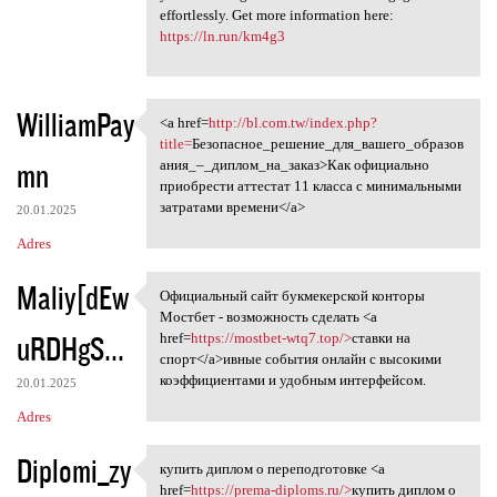
effortlessly. Get more information here:
https://ln.run/km4g3
WilliamPay
<a href=
http://bl.com.tw/index.php?
<a href=http://bl.com.tw
title=
Безопасное_решение_для_вашего_образов
mn
ания_–_диплом_на_заказ>Как официально
приобрести аттестат 11 класса с минимальными
затратами времени</a>
20.01.2025
Adres
Maliy[dEw
Официальный сайт букмекерской конторы
Официальный сайт букмекерской
Мостбет - возможность сделать <a
uRDHgS...
href=
https://mostbet-wtq7.top/>
ставки на
спорт</a>ивные события онлайн с высокими
коэффициентами и удобным интерфейсом.
20.01.2025
Adres
Diplomi_zy
купить диплом о переподготовке <a
купить диплом о
href=
https://prema-diploms.ru/>
купить диплом о