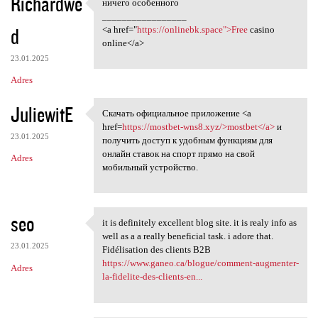
Richardwe
ничего особенного
ничего особенного
_________________
d
<a href="
https://onlinebk.space">Free
casino
online</a>
23.01.2025
Adres
JuliewitE
Скачать официальное приложение <a
Скачать официальное
href=
https://mostbet-wns8.xyz/>mostbet</a>
и
23.01.2025
получить доступ к удобным функциям для
онлайн ставок на спорт прямо на свой
Adres
мобильный устройство.
seo
it is definitely excellent blog site. it is realy info as
it is definitely excellent
well as a a really beneficial task. i adore that.
23.01.2025
Fidélisation des clients B2B
https://www.ganeo.ca/blogue/comment-augmenter-
Adres
la-fidelite-des-clients-en...