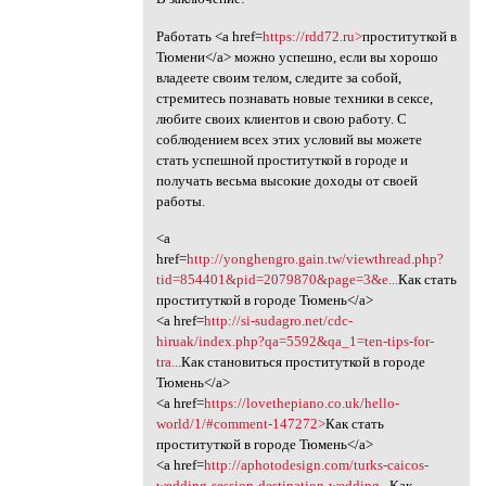
Работать <a href=
https://rdd72.ru>
проституткой в
Тюмени</a> можно успешно, если вы хорошо
владеете своим телом, следите за собой,
стремитесь познавать новые техники в сексе,
любите своих клиентов и свою работу. С
соблюдением всех этих условий вы можете
стать успешной проституткой в городе и
получать весьма высокие доходы от своей
работы.
<a
href=
http://yonghengro.gain.tw/viewthread.php?
tid=854401&pid=2079870&page=3&e...
Как стать
проституткой в городе Тюмень</a>
<a href=
http://si-sudagro.net/cdc-
hiruak/index.php?qa=5592&qa_1=ten-tips-for-
tra...
Как становиться проституткой в городе
Тюмень</a>
<a href=
https://lovethepiano.co.uk/hello-
world/1/#comment-147272>
Как стать
проституткой в городе Тюмень</a>
<a href=
http://aphotodesign.com/turks-caicos-
wedding-session-destination-wedding...
Как