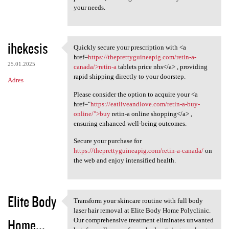
your needs.
ihekesis
Quickly secure your prescription with <a
Quickly secure your
href=
https://theprettyguineapig.com/retin-a-
25.01.2025
canada/>retin-a
tablets price nhs</a> , providing
rapid shipping directly to your doorstep.
Adres
Please consider the option to acquire your <a
href="
https://eatliveandlove.com/retin-a-buy-
online/">buy
retin-a online shopping</a> ,
ensuring enhanced well-being outcomes.
Secure your purchase for
https://theprettyguineapig.com/retin-a-canada/
on
the web and enjoy intensified health.
Elite Body
Transform your skincare routine with full body
Transform your skincare
laser hair removal at Elite Body Home Polyclinic.
Home...
Our comprehensive treatment eliminates unwanted