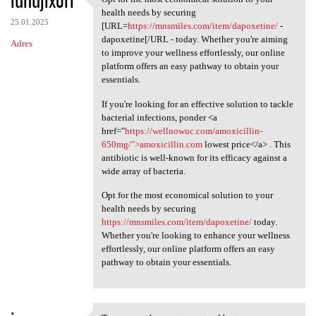
iunujixori
Opt for the most economical
health needs by securing
25.01.2025
[URL=
https://mnsmiles.com/item/dapoxetine/
-
dapoxetine[/URL - today. Whether you're aiming
Adres
to improve your wellness effortlessly, our online
platform offers an easy pathway to obtain your
essentials.
If you're looking for an effective solution to tackle
bacterial infections, ponder <a
href="
https://wellnowuc.com/amoxicillin-
650mg/">amoxicillin.com
lowest price</a> . This
antibiotic is well-known for its efficacy against a
wide array of bacteria.
Opt for the most economical solution to your
health needs by securing
https://mnsmiles.com/item/dapoxetine/
today.
Whether you're looking to enhance your wellness
effortlessly, our online platform offers an easy
pathway to obtain your essentials.