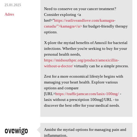
25.01.2025
Need to conserve on your cancer treatment?
Adres
Consider exploring <a
href="
https://eatliveandlove.com/kamagra-
canada/">kamagra</a>
for budget-friendly therapy
options.
X-plore the myriad benefits of Amoxil for bacterial
infections. Whether you're seeking to buy for your
personal health needs,
https://midsouthprc.org/product/amoxicillin-
without-a-doctor/
virtually can be a simple process.
Zest for a more economical lifestyle begins with
managing your heart health. Explore various
options and compare
[URL=
https://trafficjamcar.com/lasix-100mg/
-
lasix without a prescription 100mg[/URL - to
discover the best offer for your medical needs.
ovewigo
Amidst the myriad options for managing pain and
Amidst the myriad options for
inflammation,