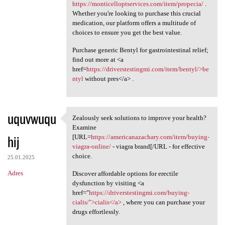
https://monticelloptservices.com/item/propecia/
.
Whether you're looking to purchase this crucial
medication, our platform offers a multitude of
choices to ensure you get the best value.
Purchase generic Bentyl for gastrointestinal relief;
find out more at <a
href=
https://driverstestingmi.com/item/bentyl/>be
ntyl
without pres</a> .
uquvwuqu
Zealously seek solutions to improve your health?
Zealously seek solutions to
Examine
hij
[URL=
https://americanazachary.com/item/buying-
viagra-online/
- viagra brand[/URL - for effective
choice.
25.01.2025
Adres
Discover affordable options for erectile
dysfunction by visiting <a
href="
https://driverstestingmi.com/buying-
cialis/">cialis</a>
, where you can purchase your
drugs effortlessly.