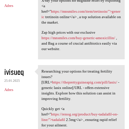
X-ray your options for migraine relief by exploring
Adres
<a
href="
https://mnsmiles.com/item/tretinoin/">gener
ic
tretinoin online</a> , a top solution available on
the market.
Zap high prices with our exclusive
https://mnsmiles.com/buy-generic-amoxicillin/
,
and Bag a course of crucial antibiotics easily via
our website.
ivisueq
Researching your options for treating fertility
Researching your options for
issues?
25.01.2025
[URL=
https://theprettyguineapig.com/pill/lasix/
-
generic lasix online[/URL - offers extensive
Adres
insights. Explore how this solution can assist in
improving fertility.
Quickly get <a
href="
https://renog.org/product/buy-tadalafil-on-
line/">tadalafil
2.5mg</a> , ensuring rapid relief
for your ailment.