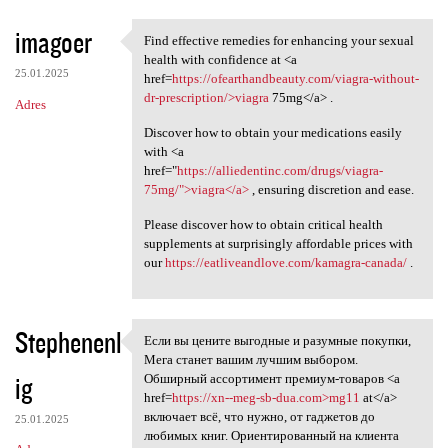
imagoer
Find effective remedies for enhancing your sexual
Find effective remedies for
health with confidence at <a
25.01.2025
href=
https://ofearthandbeauty.com/viagra-without-
dr-prescription/>viagra
75mg</a> .
Adres
Discover how to obtain your medications easily
with <a
href="
https://alliedentinc.com/drugs/viagra-
75mg/">viagra</a>
, ensuring discretion and ease.
Please discover how to obtain critical health
supplements at surprisingly affordable prices with
our
https://eatliveandlove.com/kamagra-canada/
.
Stephenenl
Если вы цените выгодные и разумные покупки,
Если вы цените выгодные и
Мега станет вашим лучшим выбором.
ig
Обширный ассортимент премиум-товаров <a
href=
https://xn--meg-sb-dua.com>mg11
at</a>
включает всё, что нужно, от гаджетов до
25.01.2025
любимых книг. Ориентированный на клиента