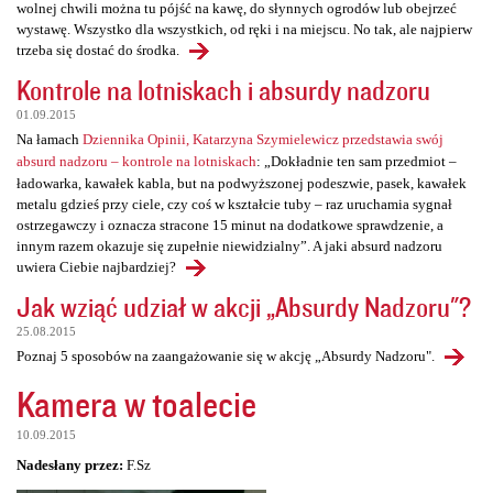
wolnej chwili można tu pójść na kawę, do słynnych ogrodów lub obejrzeć
wystawę. Wszystko dla wszystkich, od ręki i na miejscu. No tak, ale najpierw
trzeba się dostać do środka.
Kontrole na lotniskach i absurdy nadzoru
01.09.2015
Na łamach
Dziennika Opinii, Katarzyna Szymielewicz przedstawia swój
absurd nadzoru – kontrole na lotniskach
: „Dokładnie ten sam przedmiot –
ładowarka, kawałek kabla, but na podwyższonej podeszwie, pasek, kawałek
metalu gdzieś przy ciele, czy coś w kształcie tuby – raz uruchamia sygnał
ostrzegawczy i oznacza stracone 15 minut na dodatkowe sprawdzenie, a
innym razem okazuje się zupełnie niewidzialny”. A jaki absurd nadzoru
uwiera Ciebie najbardziej?
Jak wziąć udział w akcji „Absurdy Nadzoru"?
25.08.2015
Poznaj 5 sposobów na zaangażowanie się w akcję „Absurdy Nadzoru".
Kamera w toalecie
10.09.2015
Nadesłany przez:
F.Sz