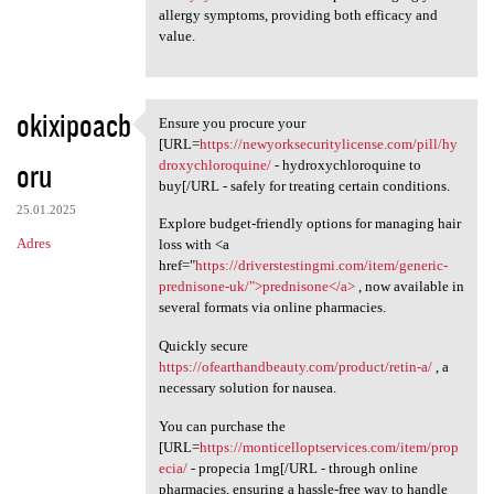
allergy symptoms, providing both efficacy and
value.
okixipoacb
Ensure you procure your
Ensure you procure your [URL
[URL=
https://newyorksecuritylicense.com/pill/hy
oru
droxychloroquine/
- hydroxychloroquine to
buy[/URL - safely for treating certain conditions.
25.01.2025
Explore budget-friendly options for managing hair
Adres
loss with <a
href="
https://driverstestingmi.com/item/generic-
prednisone-uk/">prednisone</a>
, now available in
several formats via online pharmacies.
Quickly secure
https://ofearthandbeauty.com/product/retin-a/
, a
necessary solution for nausea.
You can purchase the
[URL=
https://monticelloptservices.com/item/prop
ecia/
- propecia 1mg[/URL - through online
pharmacies, ensuring a hassle-free way to handle