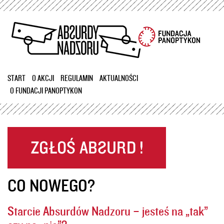
Przejdź
do
treści
START
O AKCJI
REGULAMIN
AKTUALNOŚCI
O FUNDACJI PANOPTYKON
CO NOWEGO?
Starcie Absurdów Nadzoru – jesteś na „tak”