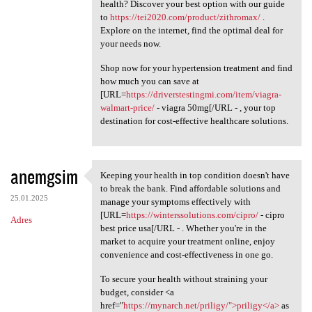
health? Discover your best option with our guide
to
https://tei2020.com/product/zithromax/
.
Explore on the internet, find the optimal deal for
your needs now.
Shop now for your hypertension treatment and find
how much you can save at
[URL=
https://driverstestingmi.com/item/viagra-
walmart-price/
- viagra 50mg[/URL - , your top
destination for cost-effective healthcare solutions.
anemgsim
Keeping your health in top condition doesn't have
Keeping your health in top
to break the bank. Find affordable solutions and
25.01.2025
manage your symptoms effectively with
[URL=
https://winterssolutions.com/cipro/
- cipro
Adres
best price usa[/URL - . Whether you're in the
market to acquire your treatment online, enjoy
convenience and cost-effectiveness in one go.
To secure your health without straining your
budget, consider <a
href="
https://mynarch.net/priligy/">priligy</a>
as