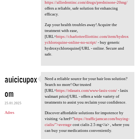
https://alliedentinc.com/drugs/prednisone-20mg/
offers a reliable, safe solution for enhancing
efficacy.
Zap your health troubles away! Acquire the
treatment with ease,
[URL=
https://charlotteelliottinc.com/item/hydrox
ychloroquine-online-no-script/
- buy generic
hydroxychloroquine[/URL - online. Secure and
safe.
auicicupox
Need a reliable source for your hair loss solution?
Need a reliable source for
Search no more! Our trusted
om
[URL=
https://rdasatx.com/www-lasix-com/
- lasix
walmart price[/URL - offers a wide variety of
treatments to assist you reclaim your confidence.
25.01.2025
Adres
Discover affordable solutions for impotence by
visiting <a href="
https://trafficjamcar.com/buying-
cialis/">average
cost cialis 2.5 mg</a> , where you
can buy your medications conveniently.