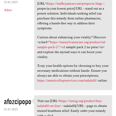
25.01.2025
[URL=
https://trafficjamcar.com/propecia-5mg/
-
propecia.com lowest price[/URL - stand out as a
Adres
potent solution. Individuals seeking relief can
purchase this remedy from online pharmacies,
offering a hassle-free way to address their
symptoms.
Curious about enhancing your vitality? Discover
<a href="
https://transylvaniacare.org/product/ed-
sample-pack-2/">ed
sample pack 2 no presc</a>
and explore the myriad ways it can boost your
vitality.
X-ray your health options by choosing to buy your
necessary medications without hassle. Ensure you
always are able to obtain your prescriptions,
https://monticelloptservices.com/tadalafil/
online.
afozcipopo
Visit our [URL=
https://renog.org/product/buy-
Visit our [URL=https://renog
tadalafil-on-line/
- tadalafil[/URL - page to obtain
25.01.2025
trusted heartburn relief. Easily order your remedy
with a click.