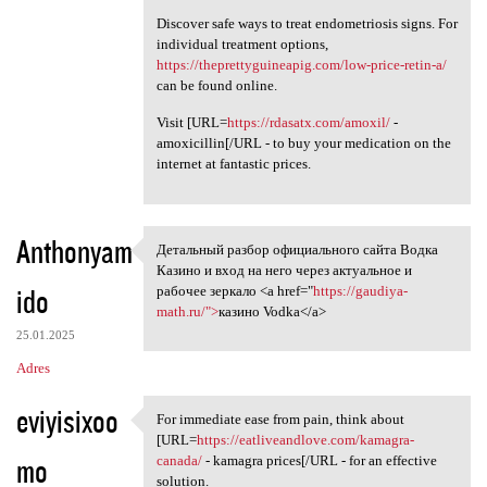
Discover safe ways to treat endometriosis signs. For
individual treatment options,
https://theprettyguineapig.com/low-price-retin-a/
can be found online.
Visit [URL=
https://rdasatx.com/amoxil/
-
amoxicillin[/URL - to buy your medication on the
internet at fantastic prices.
Anthonyam
Детальный разбор официального сайта Водка
Детальный разбор официального
Казино и вход на него через актуальное и
ido
рабочее зеркало <a href="
https://gaudiya-
math.ru/">
казино Vodka</a>
25.01.2025
Adres
eviyisixoo
For immediate ease from pain, think about
For immediate ease from pain,
[URL=
https://eatliveandlove.com/kamagra-
mo
canada/
- kamagra prices[/URL - for an effective
solution.