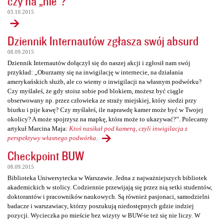
czy na „nie”?
03.10.2015
Dziennik Internautów zgłasza swój absurd
08.09.2015
Dziennik Internautów dołączył się do naszej akcji i zgłosił nam swój
przykład: „Oburzamy się na inwigilację w internecie, na działania
amerykańskich służb, ale co wiemy o inwigilacji na własnym podwórku?
Czy myślałeś, że gdy stoisz sobie pod blokiem, możesz być ciągle
obserwowany np. przez człowieka ze straży miejskiej, który siedzi przy
biurku i pije kawę? Czy myślałeś, ile naprawdę kamer może być w Twojej
okolicy? A może spojrzysz na mapkę, która może to ukazywać?”. Polecamy
artykuł Marcina Maja:
Ktoś nasikał pod kamerą, czyli inwigilacja z
perspektywy własnego podwórka
.
Checkpoint BUW
08.09.2015
Biblioteka Uniwersytecka w Warszawie. Jedna z najważniejszych bibliotek
akademickich w stolicy. Codziennie przewijają się przez nią setki studentów,
doktorantów i pracowników naukowych. Są również pasjonaci, samodzielni
badacze i warszawiacy, którzy poszukują niedostępnych gdzie indziej
pozycji. Wycieczka po mieście bez wizyty w BUW-ie też się nie liczy. W