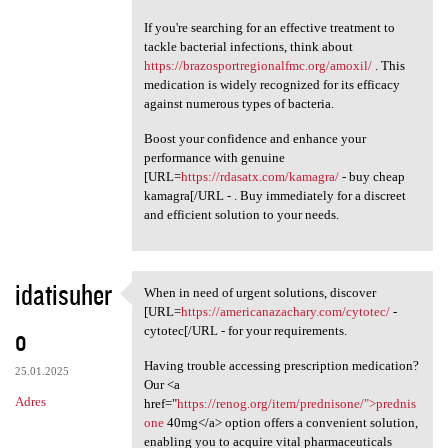
If you're searching for an effective treatment to
tackle bacterial infections, think about
https://brazosportregionalfmc.org/amoxil/
. This
medication is widely recognized for its efficacy
against numerous types of bacteria.
Boost your confidence and enhance your
performance with genuine
[URL=
https://rdasatx.com/kamagra/
- buy cheap
kamagra[/URL - . Buy immediately for a discreet
and efficient solution to your needs.
idatisuher
When in need of urgent solutions, discover
When in need of urgent
[URL=
https://americanazachary.com/cytotec/
-
o
cytotec[/URL - for your requirements.
Having trouble accessing prescription medication?
25.01.2025
Our <a
Adres
href="
https://renog.org/item/prednisone/">prednis
one
40mg</a> option offers a convenient solution,
enabling you to acquire vital pharmaceuticals