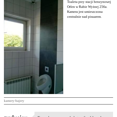
Toaleta przy stacji benzynowej
Orlen w Rabie Wyżnej 256a.
Kamera jest umieszczona
centralnie nad pisuarem.
kamery-bajery
K