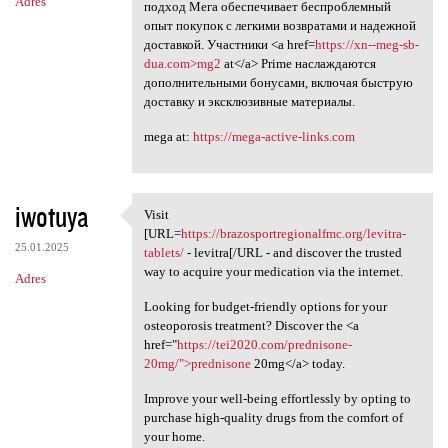
Adres
подход Мега обеспечивает беспроблемный
опыт покупок с легкими возвратами и надежной
доставкой. Участники <a href=
https://xn--meg-sb-
dua.com>mg2
at</a> Prime наслаждаются
дополнительными бонусами, включая быструю
доставку и эксклюзивные материалы.
mega at:
https://mega-active-links.com
iwotuya
Visit
Visit [URL=https:/
[URL=
https://brazosportregionalfmc.org/levitra-
25.01.2025
tablets/
- levitra[/URL - and discover the trusted
way to acquire your medication via the internet.
Adres
Looking for budget-friendly options for your
osteoporosis treatment? Discover the <a
href="
https://tei2020.com/prednisone-
20mg/">prednisone
20mg</a> today.
Improve your well-being effortlessly by opting to
purchase high-quality drugs from the comfort of
your home.