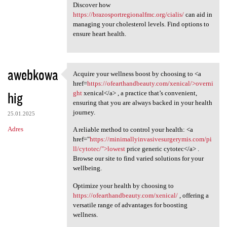
Discover how
https://brazosportregionalfmc.org/cialis/
can aid in
managing your cholesterol levels. Find options to
ensure heart health.
awebkowa
Acquire your wellness boost by choosing to <a
Acquire your wellness boost
href=
https://ofearthandbeauty.com/xenical/>overni
hig
ght
xenical</a> , a practice that’s convenient,
ensuring that you are always backed in your health
journey.
25.01.2025
Adres
A reliable method to control your health: <a
href="
https://minimallyinvasivesurgerymis.com/pi
ll/cytotec/">lowest
price generic cytotec</a> .
Browse our site to find varied solutions for your
wellbeing.
Optimize your health by choosing to
https://ofearthandbeauty.com/xenical/
, offering a
versatile range of advantages for boosting
wellness.