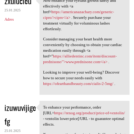
zxulucieu
Now enhance your eyelash growth safely and
Now enhance your eyelash
o
effectively with <a
25.01.2025
m
href=
https://americanazachary.com/generic-
cipro/>cipro</a>
. Securely purchase your
Adres
e
treatment virtually for voluminous lashes
n
effortlessly.
t
Consider managing your heart health more
conveniently by choosing to obtain your cardiac
a
medication easily through <a
r
href="
https://alliedentinc.com/item/discount-
prednisone/">www.prednisone.com</a>
.
z
e
Looking to improve your well-being? Discover
how to secure your needs easily with
https://ofearthandbeauty.com/cialis-2-5mg/
.
izuwuvijige
To enhance your performance, order
To enhance your performance,
[URL=
https://renog.org/product/price-of-ventolin/
fg
- ventolin lower price[/URL - to guarantee optimal
effects.
25.01.2025