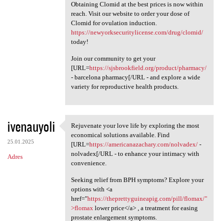
Obtaining Clomid at the best prices is now within
reach. Visit our website to order your dose of
Clomid for ovulation induction.
https://newyorksecuritylicense.com/drug/clomid/
today!
Join our community to get your
[URL=
https://sjsbrookfield.org/product/pharmacy/
- barcelona pharmacy[/URL - and explore a wide
variety for reproductive health products.
ivenauyoli
Rejuvenate your love life by exploring the most
Rejuvenate your love life by
economical solutions available. Find
25.01.2025
[URL=
https://americanazachary.com/nolvadex/
-
nolvadex[/URL - to enhance your intimacy with
Adres
convenience.
Seeking relief from BPH symptoms? Explore your
options with <a
href="
https://theprettyguineapig.com/pill/flomax/"
>flomax
lower price</a> , a treatment for easing
prostate enlargement symptoms.