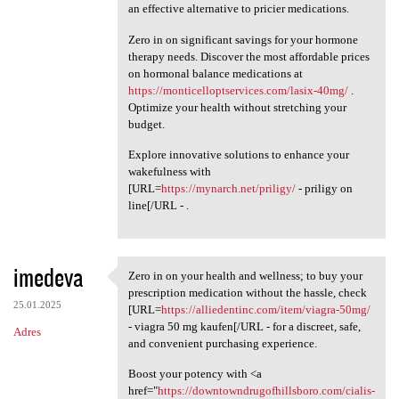
an effective alternative to pricier medications.
Zero in on significant savings for your hormone
therapy needs. Discover the most affordable prices
on hormonal balance medications at
https://monticelloptservices.com/lasix-40mg/
.
Optimize your health without stretching your
budget.
Explore innovative solutions to enhance your
wakefulness with
[URL=
https://mynarch.net/priligy/
- priligy on
line[/URL - .
imedeva
Zero in on your health and wellness; to buy your
Zero in on your health and
prescription medication without the hassle, check
25.01.2025
[URL=
https://alliedentinc.com/item/viagra-50mg/
- viagra 50 mg kaufen[/URL - for a discreet, safe,
Adres
and convenient purchasing experience.
Boost your potency with <a
href="
https://downtowndrugofhillsboro.com/cialis-