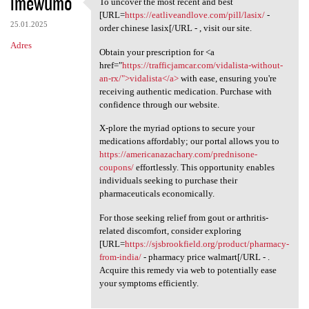
imewumo
To uncover the most recent and best
To uncover the most recent
[URL=
https://eatliveandlove.com/pill/lasix/
-
25.01.2025
order chinese lasix[/URL - , visit our site.
Adres
Obtain your prescription for <a
href="
https://trafficjamcar.com/vidalista-without-
an-rx/">vidalista</a>
with ease, ensuring you're
receiving authentic medication. Purchase with
confidence through our website.
X-plore the myriad options to secure your
medications affordably; our portal allows you to
https://americanazachary.com/prednisone-
coupons/
effortlessly. This opportunity enables
individuals seeking to purchase their
pharmaceuticals economically.
For those seeking relief from gout or arthritis-
related discomfort, consider exploring
[URL=
https://sjsbrookfield.org/product/pharmacy-
from-india/
- pharmacy price walmart[/URL - .
Acquire this remedy via web to potentially ease
your symptoms efficiently.