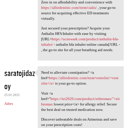
Zero in on affordability and convenience with
https://alliedentinc.com/item/cialis/
, your go-to
source for acquiring effective ED treatments
virtually.
Just secured your prescription? Acquire your
Asthalin HFA Inhaler with ease by visiting
[URL=
https://ucnewark.com/product/asthalin-hfa-
inhaler/
- asthalin hfa inhaler online canada[/URL -
, the go-to site for all your breathing aid needs.
saratojidaz
Need to alleviate constipation? <a
Need to alleviate
href=
https://alliedentinc.com/item/ventolin/>vent
oy
olin</a>
is your go-to option.
Visit <a
25.01.2025
href="
https://tei2020.com/product/zithromax/">zit
Adres
hromax
lowest price</a> for allergy relief. Secure
the best deal on trusted medication now.
Discover unbeatable deals on Arimotraz and save
on your prescription costs!