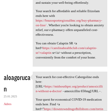
and sustain your well-being effortlessly.
Your search for affordable and reliable Etizolam
ends here with
https://brazosportregionalfmc.org/buy-pharmacy-
on-line/
. Whether you're looking to obtain anxiety
relief, our e-pharmacy offers unparalleled cost-
effectiveness.
You can obtain Calaptin SR <a
href=
https://carolinahealthclub.com/calaptin-
sr/>calaptin
sr</a> without a prescription,
conveniently from the comfort of your home.
aloagoruca
Your search for cost-effective Cabergoline ends
Your search for cost
here:
n
[URL=
https://midsouthprc.org/product/amoxicilli
n-without-a-doctor/
- amoxicillin 650mg[/URL - .
25.01.2025
Your quest for economical COVID-19 medication
Adres
ends here. Find <a
href="
https://downtowndrugofhillsboro.com/tretin