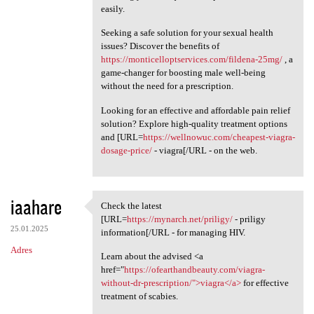
easily.
Seeking a safe solution for your sexual health
issues? Discover the benefits of
https://monticelloptservices.com/fildena-25mg/
, a
game-changer for boosting male well-being
without the need for a prescription.
Looking for an effective and affordable pain relief
solution? Explore high-quality treatment options
and [URL=
https://wellnowuc.com/cheapest-viagra-
dosage-price/
- viagra[/URL - on the web.
iaahare
Check the latest
Check the latest [URL=https:/
[URL=
https://mynarch.net/priligy/
- priligy
25.01.2025
information[/URL - for managing HIV.
Adres
Learn about the advised <a
href="
https://ofearthandbeauty.com/viagra-
without-dr-prescription/">viagra</a>
for effective
treatment of scabies.