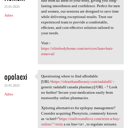
hair from all areas of your body, giving you long-
lasting smoothness and confidence. Perfect for men
25.01.2025
and women, our sessions are designed to save time
Adres
while delivering exceptional results. Trust our
experienced team to provide a comfortable,
efficient, and cost-effective solution tailored to
your needs.
Visit:-
https://elitebodyhome.com/services/laser-hair-
removal/
opolaexi
Questioning where to find affordable
Questioning where to find
[URL=
https://ofearthandbeauty.com/tadalafil/
-
25.01.2025
generic tadalafil canada pharmacy[/URL - ? Look
no further! Secure your medication easily from
Adres
trustworthy online pharmacies.
Xploring alternatives for epilepsy management?
Consider acquiring Phenytoin, commonly known
as <a href="
https://eatliveandlove.com/retin-a-buy-
online/">retin
a on line</a> , to regulate seizures.