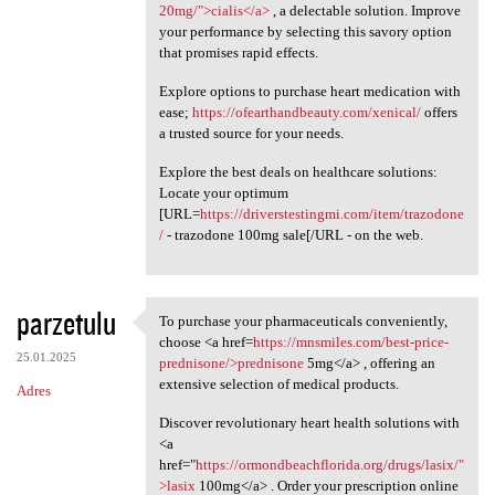
20mg/">cialis</a>
, a delectable solution. Improve
your performance by selecting this savory option
that promises rapid effects.
Explore options to purchase heart medication with
ease;
https://ofearthandbeauty.com/xenical/
offers
a trusted source for your needs.
Explore the best deals on healthcare solutions:
Locate your optimum
[URL=
https://driverstestingmi.com/item/trazodone
/
- trazodone 100mg sale[/URL - on the web.
parzetulu
To purchase your pharmaceuticals conveniently,
To purchase your
choose <a href=
https://mnsmiles.com/best-price-
25.01.2025
prednisone/>prednisone
5mg</a> , offering an
extensive selection of medical products.
Adres
Discover revolutionary heart health solutions with
<a
href="
https://ormondbeachflorida.org/drugs/lasix/"
>lasix
100mg</a> . Order your prescription online