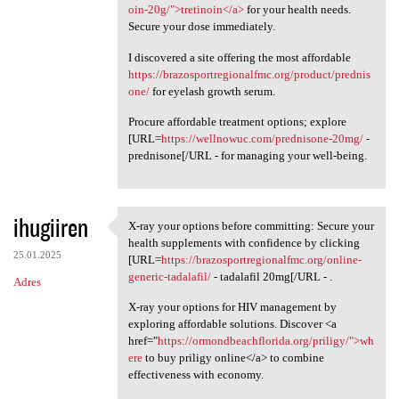
oin-20g/">tretinoin</a>
for your health needs.
Secure your dose immediately.
I discovered a site offering the most affordable
https://brazosportregionalfmc.org/product/prednis
one/
for eyelash growth serum.
Procure affordable treatment options; explore
[URL=
https://wellnowuc.com/prednisone-20mg/
-
prednisone[/URL - for managing your well-being.
ihugiiren
X-ray your options before committing: Secure your
X-ray your options before
health supplements with confidence by clicking
25.01.2025
[URL=
https://brazosportregionalfmc.org/online-
generic-tadalafil/
- tadalafil 20mg[/URL - .
Adres
X-ray your options for HIV management by
exploring affordable solutions. Discover <a
href="
https://ormondbeachflorida.org/priligy/">wh
ere
to buy priligy online</a> to combine
effectiveness with economy.