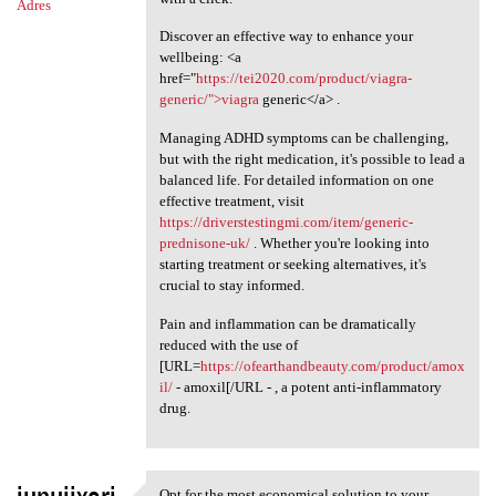
Adres
Discover an effective way to enhance your
wellbeing: <a
href="
https://tei2020.com/product/viagra-
generic/">viagra
generic</a> .
Managing ADHD symptoms can be challenging,
but with the right medication, it's possible to lead a
balanced life. For detailed information on one
effective treatment, visit
https://driverstestingmi.com/item/generic-
prednisone-uk/
. Whether you're looking into
starting treatment or seeking alternatives, it's
crucial to stay informed.
Pain and inflammation can be dramatically
reduced with the use of
[URL=
https://ofearthandbeauty.com/product/amox
il/
- amoxil[/URL - , a potent anti-inflammatory
drug.
Opt for the most economical solution to your