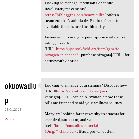
Looking to manage Parkinson's or control
involuntary movements?
https://hiblogging.com/amoxicillin/
offers a
treatment that's affordable. Explore the options
available for enhanced health today.
Ensure you obtain your prescription medication
safely; consider
[URL=
https://sjsbrookfield.org/item/generic-
nizagara-in-canada/
- purchase nizagara[/URL - for
a trustworthy option.
okuewadiu
Looking to enhance your stamina? Discover how
Looking to enhance your
[URL=
https://rdasatx.com/kamagra/
-
p
kamagra[/URL - can help. Available now, these
pills are intended to aid your wellness journey.
25.01.2025
Many are looking for trustworthy treatments for
Adres
erectile dysfunction, and <a
href="
https://mnsmiles.com/cialis-
10mg/">cialis</a>
offers a proven option.