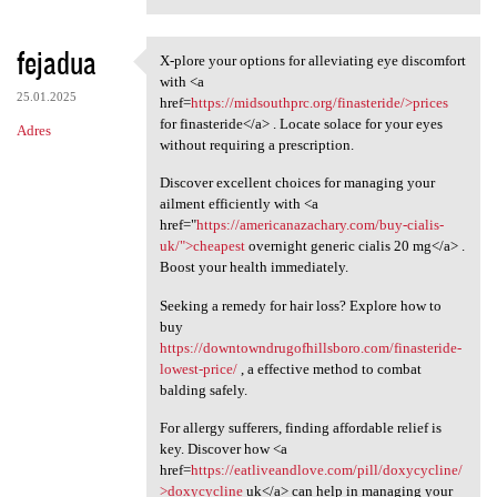
fejadua
X-plore your options for alleviating eye discomfort
X-plore your options for
with <a
25.01.2025
href=
https://midsouthprc.org/finasteride/>prices
for finasteride</a> . Locate solace for your eyes
Adres
without requiring a prescription.
Discover excellent choices for managing your
ailment efficiently with <a
href="
https://americanazachary.com/buy-cialis-
uk/">cheapest
overnight generic cialis 20 mg</a> .
Boost your health immediately.
Seeking a remedy for hair loss? Explore how to
buy
https://downtowndrugofhillsboro.com/finasteride-
lowest-price/
, a effective method to combat
balding safely.
For allergy sufferers, finding affordable relief is
key. Discover how <a
href=
https://eatliveandlove.com/pill/doxycycline/
>doxycycline
uk</a> can help in managing your