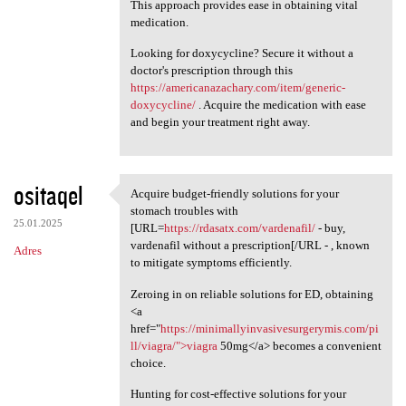
This approach provides ease in obtaining vital
medication.
Looking for doxycycline? Secure it without a
doctor's prescription through this
https://americanazachary.com/item/generic-
doxycycline/
. Acquire the medication with ease
and begin your treatment right away.
ositaqel
Acquire budget-friendly solutions for your
Acquire budget-friendly
stomach troubles with
25.01.2025
[URL=
https://rdasatx.com/vardenafil/
- buy,
vardenafil without a prescription[/URL - , known
Adres
to mitigate symptoms efficiently.
Zeroing in on reliable solutions for ED, obtaining
<a
href="
https://minimallyinvasivesurgerymis.com/pi
ll/viagra/">viagra
50mg</a> becomes a convenient
choice.
Hunting for cost-effective solutions for your