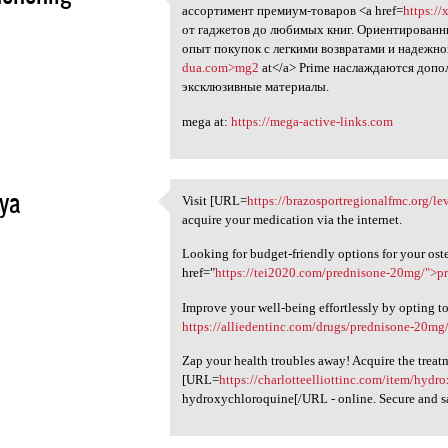
Если вы цените выгодные и
ассортимент премиум-товаров <a href=
https:/
5
от гаджетов до любимых книг. Ориентированн
опыт покупок с легкими возвратами и надежной
dua.com>mg2
at</a> Prime наслаждаются доп
эксклюзивные материалы.
mega at:
https://mega-active-links.com
ya
Visit [URL=
https://brazosportregionalfmc.org/lev
Visit [URL=https:/
acquire your medication via the internet.
5
Looking for budget-friendly options for your ost
href="
https://tei2020.com/prednisone-20mg/">p
Improve your well-being effortlessly by opting t
https://alliedentinc.com/drugs/prednisone-20mg
Zap your health troubles away! Acquire the treat
[URL=
https://charlotteelliottinc.com/item/hydr
hydroxychloroquine[/URL - online. Secure and s