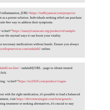
nd inflammation, [URL=
https://trafficjamcar.com/propecia-
 as a potent solution. Individuals seeking relief can purchase
ssle-free way to address their symptoms.
 <a href="
https://transylvaniacare.org/product/ed-sample-
re the myriad ways it can boost your vitality.
ur necessary medications without hassle. Ensure you always
icelloptservices.com/tadalafil/
online.
alafil-on-line/
- tadalafil[/URL - page to obtain trusted
click.
ing: <a href="
https://tei2020.com/product/viagra-
with the right medication, it's possible to lead a balanced
atment, visit
https://driverstestingmi.com/item/generic-
ing treatment or seeking alternatives, it's crucial to stay