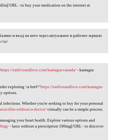
llin[/URL - to buy your medication on the internet at
азино и вход на него через актуальное и рабочее зеркало
го
a</a>
=
https://eatliveandlove.com/kamagra-canada/
- kamagra
ider exploring <a href="
https://eatliveandlove.com/kamagra-
py options.
al infections. Whether you're seeking to buy for your personal
oxicillin-without-a-doctor/
virtually can be a simple process.
 managing your heart health. Explore various options and
100mg/
- lasix without a prescription 100mg[/URL - to discover