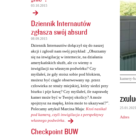
03.10.2015
Dziennik Internautów
zgłasza swój absurd
08.09.2015
Dziennik Internautów dołączył się do naszej
akcji i zgłosił nam swój przykład: „Oburzamy
się na inwigilację w internecie, na działania
amerykańskich służb, ale co wiemy o
inwigilacji na własnym podwórku? Czy
myślałeś, że gdy stoisz sobie pod blokiem,
kamery-b
możesz być ciągle obserwowany np. przez
człowieka ze straży miejskiej, który siedzi przy
biurku i pije kawę? Czy myślałeś, ile naprawdę
K
zxulu
kamer może być w Twojej okolicy? A może
o
spojrzysz na mapkę, która może to ukazywać?”.
25.01.202
Polecamy artykuł Marcina Maja:
Ktoś nasikał
m
pod kamerą, czyli inwigilacja z perspektywy
Adres
e
własnego podwórka
.
n
Checkpoint BUW