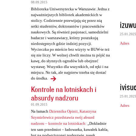
t
08.09.2015
a
Biblioteka Uniwersytecka w Warszawie. Jedna z
najważniejszych bibliotek akademickich w
r
stolicy. Codziennie przewijają się przez nią
izuwu
z
setki studentów, doktorantów i pracowników
naukowych. Są również pasjonaci, samodzielni
e
25.01.202
badacze i warszawiacy, którzy poszukują
Adres
niedostępnych gdzie indziej pozycji.
Wycieczka po mieście bez wizyty w BUW-ie też
się nie liczy. W wolnej chwili można tu pójść na
kawę, do słynnych ogrodów lub obejrzeć
wystawę. Wszystko dla wszystkich, od ręki i na
miejscu. No tak, ale najpierw trzeba się dostać
do środka.
ivisu
Kontrole na lotniskach i
absurdy nadzoru
25.01.202
01.09.2015
Adres
Na łamach
Dziennika Opinii, Katarzyna
Szymielewicz przedstawia swój absurd
nadzoru – kontrole na lotniskach
: „Dokładnie
ten sam przedmiot – ładowarka, kawałek kabla,
but na podwyższonej podeszwie, pasek,