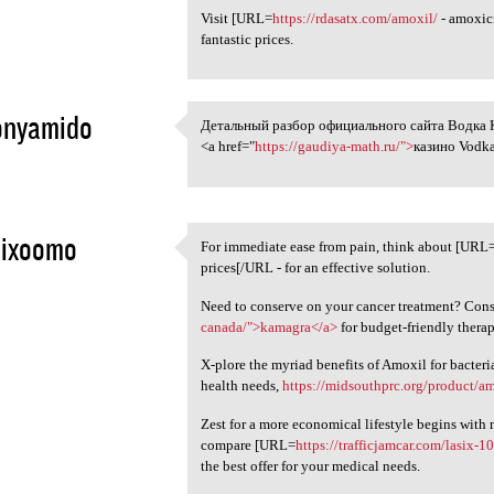
Visit [URL=
https://rdasatx.com/amoxil/
- amoxici
fantastic prices.
onyamido
Детальный разбор официального сайта Водка К
Детальный разбор официально
<a href="
https://gaudiya-math.ru/">
казино Vodk
5
sixoomo
For immediate ease from pain, think about [URL
For immediate ease from pain,
prices[/URL - for an effective solution.
5
Need to conserve on your cancer treatment? Cons
canada/">kamagra</a>
for budget-friendly thera
X-plore the myriad benefits of Amoxil for bacteri
health needs,
https://midsouthprc.org/product/am
Zest for a more economical lifestyle begins with
compare [URL=
https://trafficjamcar.com/lasix-
the best offer for your medical needs.