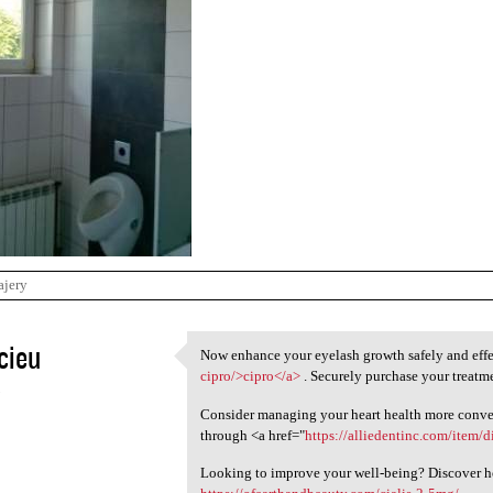
ajery
cieu
Now enhance your eyelash growth safely and effe
Now enhance your eyelash
cipro/>cipro</a>
. Securely purchase your treatme
5
Consider managing your heart health more conven
through <a href="
https://alliedentinc.com/item
Looking to improve your well-being? Discover ho