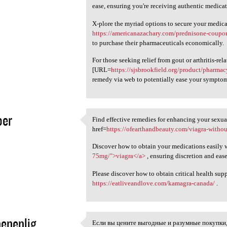
ease, ensuring you're receiving authentic medica
X-plore the myriad options to secure your medica
https://americanazachary.com/prednisone-coupo
to purchase their pharmaceuticals economically.
For those seeking relief from gout or arthritis-re
[URL=
https://sjsbrookfield.org/product/pharmac
remedy via web to potentially ease your symptoms
oer
Find effective remedies for enhancing your sexua
Find effective remedies for
href=
https://ofearthandbeauty.com/viagra-withou
5
Discover how to obtain your medications easily w
75mg/">viagra</a>
, ensuring discretion and ease
Please discover how to obtain critical health sup
https://eatliveandlove.com/kamagra-canada/
.
enenlig
Если вы цените выгодные и разумные покупк