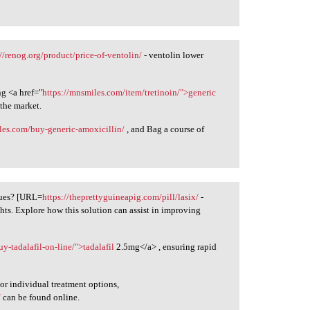
://renog.org/product/price-of-ventolin/
- ventolin lower
ng <a href="
https://mnsmiles.com/item/tretinoin/">generic
 the market.
les.com/buy-generic-amoxicillin/
, and Bag a course of
ssues? [URL=
https://theprettyguineapig.com/pill/lasix/
-
ghts. Explore how this solution can assist in improving
y-tadalafil-on-line/">tadalafil
2.5mg</a> , ensuring rapid
For individual treatment options,
/
can be found online.