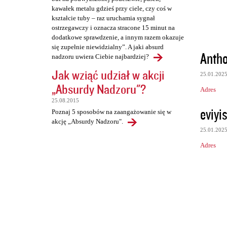
kawałek metalu gdzieś przy ciele, czy coś w
kształcie tuby – raz uruchamia sygnał
ostrzegawczy i oznacza stracone 15 minut na
dodatkowe sprawdzenie, a innym razem okazuje
się zupełnie niewidzialny”. A jaki absurd
Anth
nadzoru uwiera Ciebie najbardziej?
Jak wziąć udział w akcji
25.01.202
„Absurdy Nadzoru"?
Adres
25.08.2015
eviyi
Poznaj 5 sposobów na zaangażowanie się w
akcję „Absurdy Nadzoru".
25.01.202
Adres