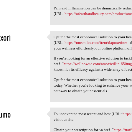
Pain and inflammation can be dramatically reduc
[URL=
https://ofearthandbeauty.com/product/amo
ixori
Opt for the most economical solution to your hea
Opt for the most economical
[URL=
https://mnsmiles.com/item/dapoxetine/
- 
5
your wellness effortlessly, our online platform of
If you're looking for an effective solution to tack
href="
https://wellnowuc.com/amoxicillin-650mg
known for its efficacy against a wide array of bact
Opt for the most economical solution to your he
today. Whether you're looking to enhance your wel
pathway to obtain your essentials.
umo
To uncover the most recent and best [URL=
https
To uncover the most recent
visit our site.
5
Obtain your prescription for <a href="
https://tra