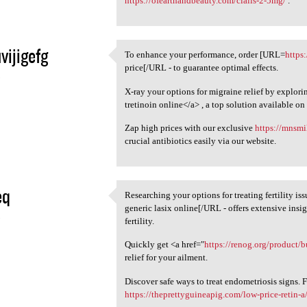
https://ofearthandbeauty.com/cialis-2-5mg/
.
vijigefg
To enhance your performance, order [URL=
https
To enhance your performance,
price[/URL - to guarantee optimal effects.
5
X-ray your options for migraine relief by explori
tretinoin online</a> , a top solution available on
Zap high prices with our exclusive
https://mnsmi
crucial antibiotics easily via our website.
eq
Researching your options for treating fertility i
Researching your options for
generic lasix online[/URL - offers extensive insi
5
fertility.
Quickly get <a href="
https://renog.org/product/bu
relief for your ailment.
Discover safe ways to treat endometriosis signs. 
https://theprettyguineapig.com/low-price-retin-a