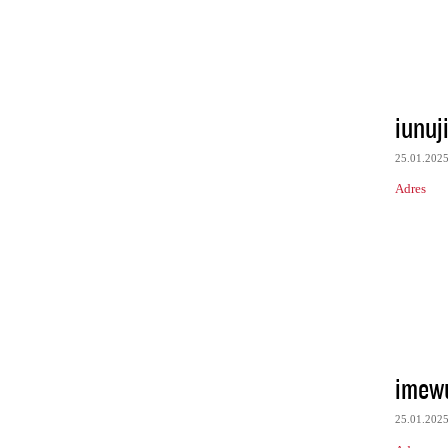
iunuj
25.01.202
Adres
imew
25.01.202