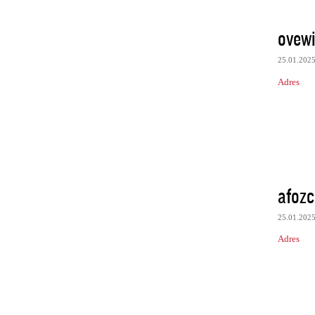
ovew
25.01.202
Adres
afozc
25.01.202
Adres