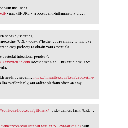
ed with the use of
xil/
- amoxil[/URL - , a potent anti-inflammatory drug.
lth needs by securing
dapoxetine[/URL - today. Whether you're aiming to improve
fers an easy pathway to obtain your essentials.
le bacterial infections, ponder <a
/">amoxicillin.com
lowest price</a> . This antibiotic is well-
eria.
alth needs by securing
https://mnsmiles.com/item/dapoxetine/
lness effortlessly, our online platform offers an easy
://eatliveandlove.com/pill/lasix/
- order chinese lasix[/URL - ,
fficjamcar.com/vidalista-without-an-rx/">vidalista</a>
with