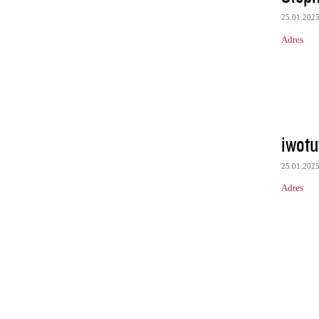
25.01.202
Adres
iwotu
25.01.202
Adres