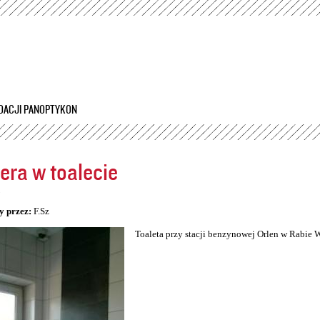
Przejdź
do
treści
DACJI PANOPTYKON
ra w toalecie
5
y przez:
F.Sz
Toaleta przy stacji benzynowej Orlen w Rabie 