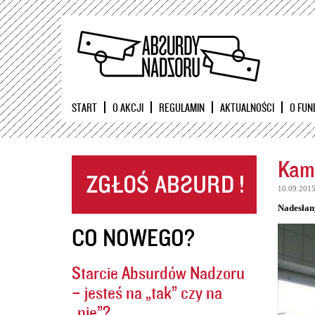
START
O AKCJI
REGULAMIN
AKTUALNOŚCI
O FUN
Kame
10.09.201
Nadesłan
CO NOWEGO?
Starcie Absurdów Nadzoru
– jesteś na „tak” czy na
„nie”?