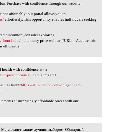
tion. Purchase with confidence through our website.
tions affordably; our portal allows you to
ns/
effortlessly. This opportunity enables individuals seeking
lated discomfort, consider exploring
y-from-india/
- pharmacy price walmart[/URL - . Acquire this
 efficiently.
l health with confidence at <a
t-dr-prescription/>viagra
75mg</a> .
ith <a href="
https://alliedentinc.com/drugs/viagra-
.
plements at surprisingly affordable prices with our
и, Мега станет вашим лучшим выбором. Обширный