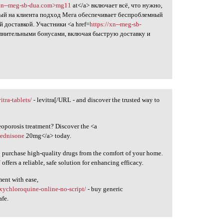
/xn--meg-sb-dua.com>mg11
at</a> включает всё, что нужно,
ый на клиента подход Мега обеспечивает беспроблемный
 доставкой. Участники <a href=
https://xn--meg-sb-
олнительными бонусами, включая быструю доставку и
itra-tablets/
- levitra[/URL - and discover the trusted way to
eoporosis treatment? Discover the <a
rednisone
20mg</a> today.
o purchase high-quality drugs from the comfort of your home.
/
offers a reliable, safe solution for enhancing efficacy.
ment with ease,
oxychloroquine-online-no-script/
- buy generic
afe.