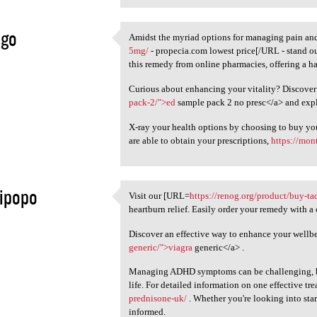
igo
Amidst the myriad options for managing pain a
Amidst the myriad options for
5mg/
- propecia.com lowest price[/URL - stand out
5
this remedy from online pharmacies, offering a ha
Curious about enhancing your vitality? Discover
pack-2/">ed
sample pack 2 no presc</a> and explo
X-ray your health options by choosing to buy yo
are able to obtain your prescriptions,
https://mont
ipopo
Visit our [URL=
https://renog.org/product/buy-tad
Visit our [URL=https://renog
heartburn relief. Easily order your remedy with a 
5
Discover an effective way to enhance your wellbe
generic/">viagra
generic</a> .
Managing ADHD symptoms can be challenging, but 
life. For detailed information on one effective tre
prednisone-uk/
. Whether you're looking into start
informed.