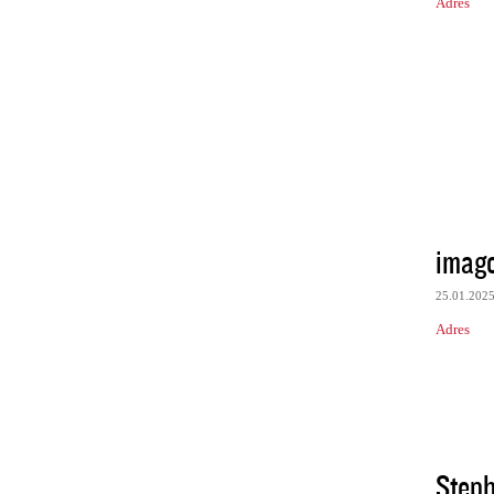
Adres
imag
25.01.202
Adres
Steph