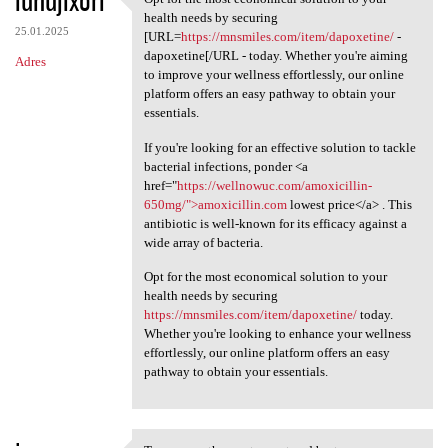
iunujixori
Opt for the most economical
health needs by securing
25.01.2025
[URL=
https://mnsmiles.com/item/dapoxetine/
-
dapoxetine[/URL - today. Whether you're aiming
Adres
to improve your wellness effortlessly, our online
platform offers an easy pathway to obtain your
essentials.
If you're looking for an effective solution to tackle
bacterial infections, ponder <a
href="
https://wellnowuc.com/amoxicillin-
650mg/">amoxicillin.com
lowest price</a> . This
antibiotic is well-known for its efficacy against a
wide array of bacteria.
Opt for the most economical solution to your
health needs by securing
https://mnsmiles.com/item/dapoxetine/
today.
Whether you're looking to enhance your wellness
effortlessly, our online platform offers an easy
pathway to obtain your essentials.