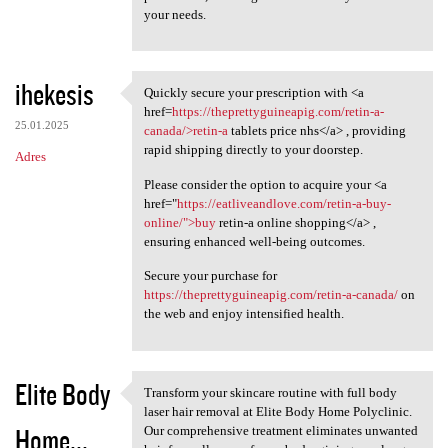
your needs.
ihekesis
Quickly secure your prescription with <a
Quickly secure your
href=
https://theprettyguineapig.com/retin-a-
25.01.2025
canada/>retin-a
tablets price nhs</a> , providing
rapid shipping directly to your doorstep.
Adres
Please consider the option to acquire your <a
href="
https://eatliveandlove.com/retin-a-buy-
online/">buy
retin-a online shopping</a> ,
ensuring enhanced well-being outcomes.
Secure your purchase for
https://theprettyguineapig.com/retin-a-canada/
on
the web and enjoy intensified health.
Elite Body
Transform your skincare routine with full body
Transform your skincare
laser hair removal at Elite Body Home Polyclinic.
Home...
Our comprehensive treatment eliminates unwanted