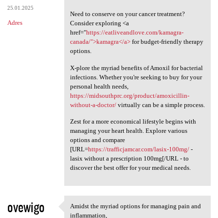
25.01.2025
Need to conserve on your cancer treatment?
Adres
Consider exploring <a
href="
https://eatliveandlove.com/kamagra-
canada/">kamagra</a>
for budget-friendly therapy
options.
X-plore the myriad benefits of Amoxil for bacterial
infections. Whether you're seeking to buy for your
personal health needs,
https://midsouthprc.org/product/amoxicillin-
without-a-doctor/
virtually can be a simple process.
Zest for a more economical lifestyle begins with
managing your heart health. Explore various
options and compare
[URL=
https://trafficjamcar.com/lasix-100mg/
-
lasix without a prescription 100mg[/URL - to
discover the best offer for your medical needs.
ovewigo
Amidst the myriad options for managing pain and
Amidst the myriad options for
inflammation,