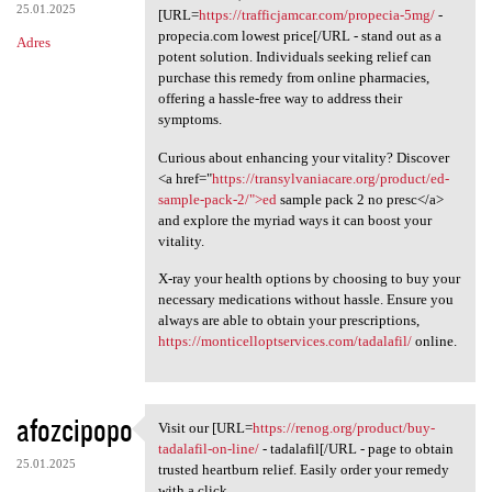
25.01.2025
[URL=
https://trafficjamcar.com/propecia-5mg/
-
propecia.com lowest price[/URL - stand out as a
Adres
potent solution. Individuals seeking relief can
purchase this remedy from online pharmacies,
offering a hassle-free way to address their
symptoms.
Curious about enhancing your vitality? Discover
<a href="
https://transylvaniacare.org/product/ed-
sample-pack-2/">ed
sample pack 2 no presc</a>
and explore the myriad ways it can boost your
vitality.
X-ray your health options by choosing to buy your
necessary medications without hassle. Ensure you
always are able to obtain your prescriptions,
https://monticelloptservices.com/tadalafil/
online.
afozcipopo
Visit our [URL=
https://renog.org/product/buy-
Visit our [URL=https://renog
tadalafil-on-line/
- tadalafil[/URL - page to obtain
25.01.2025
trusted heartburn relief. Easily order your remedy
with a click.