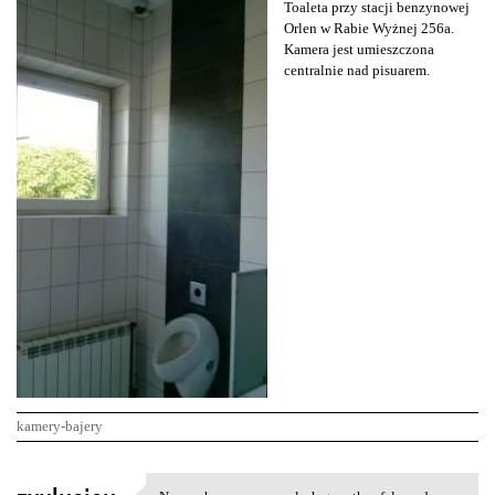
Toaleta przy stacji benzynowej
Orlen w Rabie Wyżnej 256a.
Kamera jest umieszczona
centralnie nad pisuarem.
kamery-bajery
K