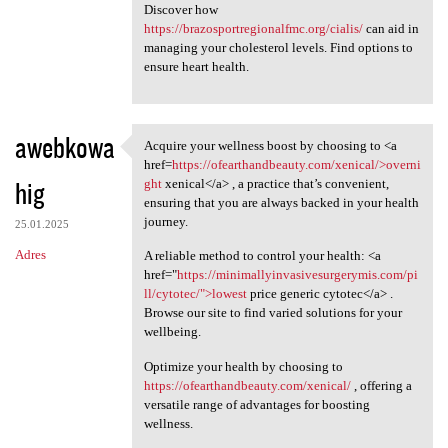
Discover how
https://brazosportregionalfmc.org/cialis/
can aid in
managing your cholesterol levels. Find options to
ensure heart health.
awebkowa
Acquire your wellness boost by choosing to <a
Acquire your wellness boost
href=
https://ofearthandbeauty.com/xenical/>overni
hig
ght
xenical</a> , a practice that’s convenient,
ensuring that you are always backed in your health
journey.
25.01.2025
Adres
A reliable method to control your health: <a
href="
https://minimallyinvasivesurgerymis.com/pi
ll/cytotec/">lowest
price generic cytotec</a> .
Browse our site to find varied solutions for your
wellbeing.
Optimize your health by choosing to
https://ofearthandbeauty.com/xenical/
, offering a
versatile range of advantages for boosting
wellness.