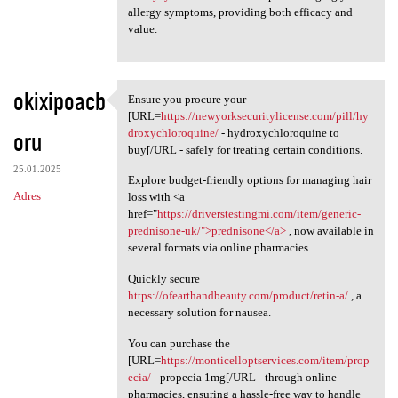
allergy symptoms, providing both efficacy and
value.
okixipoacb
Ensure you procure your
Ensure you procure your [URL
[URL=
https://newyorksecuritylicense.com/pill/hy
oru
droxychloroquine/
- hydroxychloroquine to
buy[/URL - safely for treating certain conditions.
25.01.2025
Explore budget-friendly options for managing hair
Adres
loss with <a
href="
https://driverstestingmi.com/item/generic-
prednisone-uk/">prednisone</a>
, now available in
several formats via online pharmacies.
Quickly secure
https://ofearthandbeauty.com/product/retin-a/
, a
necessary solution for nausea.
You can purchase the
[URL=
https://monticelloptservices.com/item/prop
ecia/
- propecia 1mg[/URL - through online
pharmacies, ensuring a hassle-free way to handle