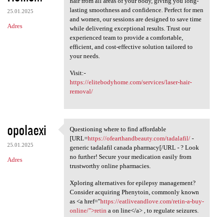
hair from all areas of your body, giving you long-
lasting smoothness and confidence. Perfect for men
25.01.2025
and women, our sessions are designed to save time
Adres
while delivering exceptional results. Trust our
experienced team to provide a comfortable,
efficient, and cost-effective solution tailored to
your needs.
Visit:-
https://elitebodyhome.com/services/laser-hair-
removal/
opolaexi
Questioning where to find affordable
Questioning where to find
[URL=
https://ofearthandbeauty.com/tadalafil/
-
25.01.2025
generic tadalafil canada pharmacy[/URL - ? Look
no further! Secure your medication easily from
Adres
trustworthy online pharmacies.
Xploring alternatives for epilepsy management?
Consider acquiring Phenytoin, commonly known
as <a href="
https://eatliveandlove.com/retin-a-buy-
online/">retin
a on line</a> , to regulate seizures.