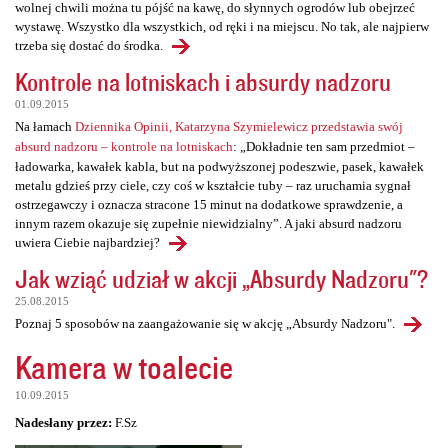
wolnej chwili można tu pójść na kawę, do słynnych ogrodów lub obejrzeć
wystawę. Wszystko dla wszystkich, od ręki i na miejscu. No tak, ale najpierw
trzeba się dostać do środka.
Kontrole na lotniskach i absurdy nadzoru
01.09.2015
Na łamach
Dziennika Opinii, Katarzyna Szymielewicz przedstawia swój
absurd nadzoru – kontrole na lotniskach
: „Dokładnie ten sam przedmiot –
ładowarka, kawałek kabla, but na podwyższonej podeszwie, pasek, kawałek
metalu gdzieś przy ciele, czy coś w kształcie tuby – raz uruchamia sygnał
ostrzegawczy i oznacza stracone 15 minut na dodatkowe sprawdzenie, a
innym razem okazuje się zupełnie niewidzialny”. A jaki absurd nadzoru
uwiera Ciebie najbardziej?
Jak wziąć udział w akcji „Absurdy Nadzoru"?
25.08.2015
Poznaj 5 sposobów na zaangażowanie się w akcję „Absurdy Nadzoru".
Kamera w toalecie
10.09.2015
Nadesłany przez:
F.Sz