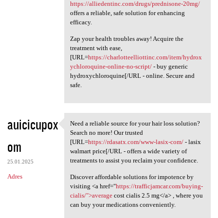
https://alliedentinc.com/drugs/prednisone-20mg/
offers a reliable, safe solution for enhancing
efficacy.
Zap your health troubles away! Acquire the
treatment with ease,
[URL=
https://charlotteelliottinc.com/item/hydrox
ychloroquine-online-no-script/
- buy generic
hydroxychloroquine[/URL - online. Secure and
safe.
auicicupox
Need a reliable source for your hair loss solution?
Need a reliable source for
Search no more! Our trusted
om
[URL=
https://rdasatx.com/www-lasix-com/
- lasix
walmart price[/URL - offers a wide variety of
treatments to assist you reclaim your confidence.
25.01.2025
Adres
Discover affordable solutions for impotence by
visiting <a href="
https://trafficjamcar.com/buying-
cialis/">average
cost cialis 2.5 mg</a> , where you
can buy your medications conveniently.