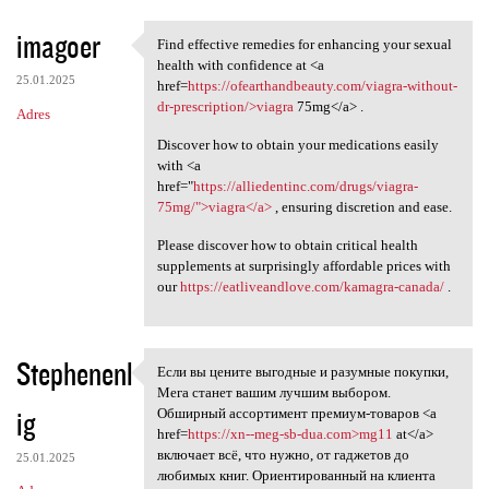
imagoer
Find effective remedies for enhancing your sexual
Find effective remedies for
health with confidence at <a
25.01.2025
href=
https://ofearthandbeauty.com/viagra-without-
dr-prescription/>viagra
75mg</a> .
Adres
Discover how to obtain your medications easily
with <a
href="
https://alliedentinc.com/drugs/viagra-
75mg/">viagra</a>
, ensuring discretion and ease.
Please discover how to obtain critical health
supplements at surprisingly affordable prices with
our
https://eatliveandlove.com/kamagra-canada/
.
Stephenenl
Если вы цените выгодные и разумные покупки,
Если вы цените выгодные и
Мега станет вашим лучшим выбором.
ig
Обширный ассортимент премиум-товаров <a
href=
https://xn--meg-sb-dua.com>mg11
at</a>
включает всё, что нужно, от гаджетов до
25.01.2025
любимых книг. Ориентированный на клиента