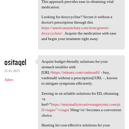
This approach provides ease in obtaining vital
medication.
Looking for doxycycline? Secure it without a
doctor's prescription through this
https://americanazachary.com/item/generic-
doxycycline/
. Acquire the medication with ease
and begin your treatment right away.
ositaqel
Acquire budget-friendly solutions for your
Acquire budget-friendly
stomach troubles with
25.01.2025
[URL=
https://rdasatx.com/vardenafil/
- buy,
vardenafil without a prescription[/URL - , known
Adres
to mitigate symptoms efficiently.
Zeroing in on reliable solutions for ED, obtaining
<a
href="
https://minimallyinvasivesurgerymis.com/pi
ll/viagra/">viagra
50mg</a> becomes a convenient
choice.
Hunting for cost-effective solutions for your