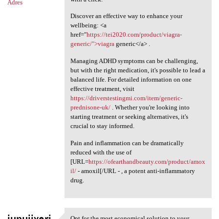
Adres
Discover an effective way to enhance your
wellbeing: <a
href="
https://tei2020.com/product/viagra-
generic/">viagra
generic</a> .
Managing ADHD symptoms can be challenging,
but with the right medication, it's possible to lead a
balanced life. For detailed information on one
effective treatment, visit
https://driverstestingmi.com/item/generic-
prednisone-uk/
. Whether you're looking into
starting treatment or seeking alternatives, it's
crucial to stay informed.
Pain and inflammation can be dramatically
reduced with the use of
[URL=
https://ofearthandbeauty.com/product/amox
il/
- amoxil[/URL - , a potent anti-inflammatory
drug.
Opt for the most economical solution to your