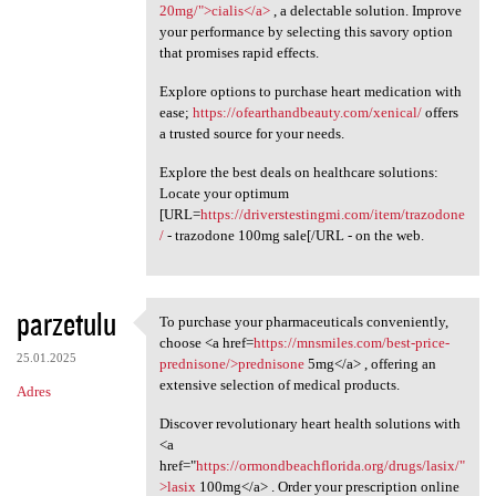
20mg/">cialis</a>
, a delectable solution. Improve
your performance by selecting this savory option
that promises rapid effects.
Explore options to purchase heart medication with
ease;
https://ofearthandbeauty.com/xenical/
offers
a trusted source for your needs.
Explore the best deals on healthcare solutions:
Locate your optimum
[URL=
https://driverstestingmi.com/item/trazodone
/
- trazodone 100mg sale[/URL - on the web.
parzetulu
To purchase your pharmaceuticals conveniently,
To purchase your
choose <a href=
https://mnsmiles.com/best-price-
25.01.2025
prednisone/>prednisone
5mg</a> , offering an
extensive selection of medical products.
Adres
Discover revolutionary heart health solutions with
<a
href="
https://ormondbeachflorida.org/drugs/lasix/"
>lasix
100mg</a> . Order your prescription online