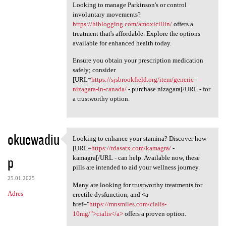
Looking to manage Parkinson's or control
involuntary movements?
https://hiblogging.com/amoxicillin/
offers a
treatment that's affordable. Explore the options
available for enhanced health today.
Ensure you obtain your prescription medication
safely; consider
[URL=
https://sjsbrookfield.org/item/generic-
nizagara-in-canada/
- purchase nizagara[/URL - for
a trustworthy option.
okuewadiu
Looking to enhance your stamina? Discover how
Looking to enhance your
[URL=
https://rdasatx.com/kamagra/
-
p
kamagra[/URL - can help. Available now, these
pills are intended to aid your wellness journey.
25.01.2025
Many are looking for trustworthy treatments for
Adres
erectile dysfunction, and <a
href="
https://mnsmiles.com/cialis-
10mg/">cialis</a>
offers a proven option.