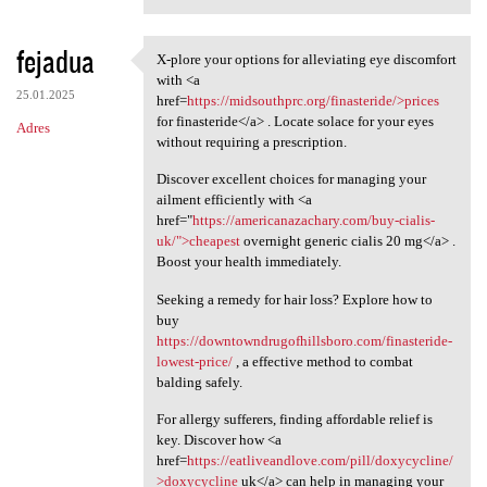
fejadua
X-plore your options for alleviating eye discomfort
X-plore your options for
with <a
25.01.2025
href=
https://midsouthprc.org/finasteride/>prices
for finasteride</a> . Locate solace for your eyes
Adres
without requiring a prescription.
Discover excellent choices for managing your
ailment efficiently with <a
href="
https://americanazachary.com/buy-cialis-
uk/">cheapest
overnight generic cialis 20 mg</a> .
Boost your health immediately.
Seeking a remedy for hair loss? Explore how to
buy
https://downtowndrugofhillsboro.com/finasteride-
lowest-price/
, a effective method to combat
balding safely.
For allergy sufferers, finding affordable relief is
key. Discover how <a
href=
https://eatliveandlove.com/pill/doxycycline/
>doxycycline
uk</a> can help in managing your