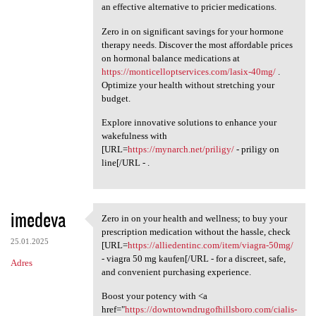
an effective alternative to pricier medications.
Zero in on significant savings for your hormone
therapy needs. Discover the most affordable prices
on hormonal balance medications at
https://monticelloptservices.com/lasix-40mg/
.
Optimize your health without stretching your
budget.
Explore innovative solutions to enhance your
wakefulness with
[URL=
https://mynarch.net/priligy/
- priligy on
line[/URL - .
imedeva
Zero in on your health and wellness; to buy your
Zero in on your health and
prescription medication without the hassle, check
25.01.2025
[URL=
https://alliedentinc.com/item/viagra-50mg/
- viagra 50 mg kaufen[/URL - for a discreet, safe,
Adres
and convenient purchasing experience.
Boost your potency with <a
href="
https://downtowndrugofhillsboro.com/cialis-