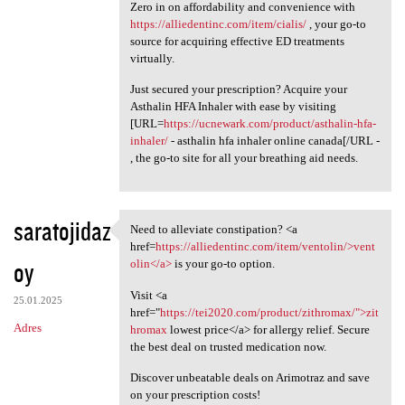
Zero in on affordability and convenience with
https://alliedentinc.com/item/cialis/
, your go-to
source for acquiring effective ED treatments
virtually.
Just secured your prescription? Acquire your
Asthalin HFA Inhaler with ease by visiting
[URL=
https://ucnewark.com/product/asthalin-hfa-
inhaler/
- asthalin hfa inhaler online canada[/URL -
, the go-to site for all your breathing aid needs.
saratojidaz
Need to alleviate constipation? <a
Need to alleviate
href=
https://alliedentinc.com/item/ventolin/>vent
oy
olin</a>
is your go-to option.
Visit <a
25.01.2025
href="
https://tei2020.com/product/zithromax/">zit
Adres
hromax
lowest price</a> for allergy relief. Secure
the best deal on trusted medication now.
Discover unbeatable deals on Arimotraz and save
on your prescription costs!