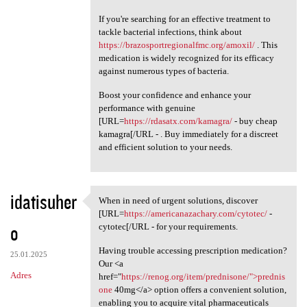
If you're searching for an effective treatment to
tackle bacterial infections, think about
https://brazosportregionalfmc.org/amoxil/
. This
medication is widely recognized for its efficacy
against numerous types of bacteria.
Boost your confidence and enhance your
performance with genuine
[URL=
https://rdasatx.com/kamagra/
- buy cheap
kamagra[/URL - . Buy immediately for a discreet
and efficient solution to your needs.
idatisuher
When in need of urgent solutions, discover
When in need of urgent
[URL=
https://americanazachary.com/cytotec/
-
o
cytotec[/URL - for your requirements.
Having trouble accessing prescription medication?
25.01.2025
Our <a
Adres
href="
https://renog.org/item/prednisone/">prednis
one
40mg</a> option offers a convenient solution,
enabling you to acquire vital pharmaceuticals