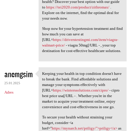
health? Discover your best option with our guide
to
https://tei2020.com/product/zithromax/
.
Explore on the internet, find the optimal deal for
your needs now.
Shop now for your hypertension treatment and find
how much you can save at
[URL=
https://driverstestingmi.com/item/viagra-
walmart-price/
- viagra 50mg[/URL - , your top
destination for cost-effective healthcare solutions.
anemgsim
Keeping your health in top condition doesn't have
Keeping your health in top
to break the bank. Find affordable solutions and
25.01.2025
manage your symptoms effectively with
[URL=
https://winterssolutions.com/cipro/
- cipro
Adres
best price usa[/URL - . Whether you're in the
market to acquire your treatment online, enjoy
convenience and cost-effectiveness in one go.
To secure your health without straining your
budget, consider <a
href="
https://mynarch.net/priligy/">priligy</a>
as