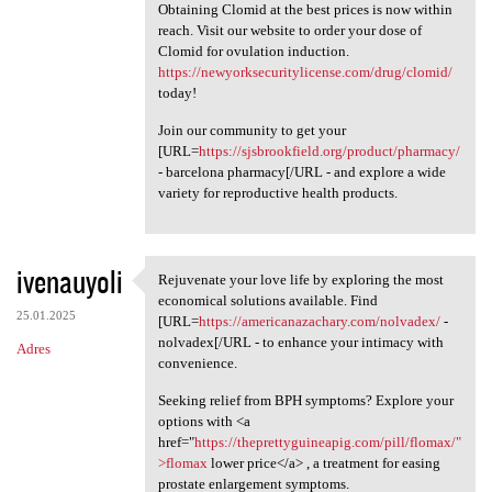
Obtaining Clomid at the best prices is now within
reach. Visit our website to order your dose of
Clomid for ovulation induction.
https://newyorksecuritylicense.com/drug/clomid/
today!
Join our community to get your
[URL=
https://sjsbrookfield.org/product/pharmacy/
- barcelona pharmacy[/URL - and explore a wide
variety for reproductive health products.
ivenauyoli
Rejuvenate your love life by exploring the most
Rejuvenate your love life by
economical solutions available. Find
25.01.2025
[URL=
https://americanazachary.com/nolvadex/
-
nolvadex[/URL - to enhance your intimacy with
Adres
convenience.
Seeking relief from BPH symptoms? Explore your
options with <a
href="
https://theprettyguineapig.com/pill/flomax/"
>flomax
lower price</a> , a treatment for easing
prostate enlargement symptoms.