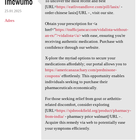
imewumo
To uncover the most recent and best
To uncover the most recent
[URL=
https://eatliveandlove.com/pill/lasix/
-
25.01.2025
order chinese lasix[/URL - , visit our site.
Adres
Obtain your prescription for <a
href="
https://trafficjamcar.com/vidalista-without-
an-rx/">vidalista</a>
with ease, ensuring you're
receiving authentic medication. Purchase with
confidence through our website.
X-plore the myriad options to secure your
medications affordably; our portal allows you to
https://americanazachary.com/prednisone-
coupons/
effortlessly. This opportunity enables
individuals seeking to purchase their
pharmaceuticals economically.
For those seeking relief from gout or arthritis-
related discomfort, consider exploring
[URL=
https://sjsbrookfield.org/product/pharmacy-
from-india/
- pharmacy price walmart[/URL - .
Acquire this remedy via web to potentially ease
your symptoms efficiently.