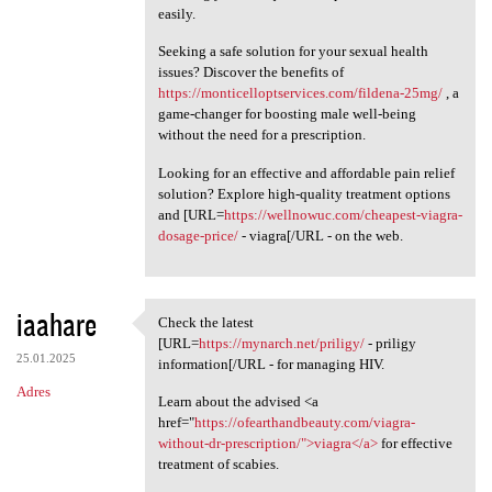
easily.
Seeking a safe solution for your sexual health
issues? Discover the benefits of
https://monticelloptservices.com/fildena-25mg/
, a
game-changer for boosting male well-being
without the need for a prescription.
Looking for an effective and affordable pain relief
solution? Explore high-quality treatment options
and [URL=
https://wellnowuc.com/cheapest-viagra-
dosage-price/
- viagra[/URL - on the web.
iaahare
Check the latest
Check the latest [URL=https:/
[URL=
https://mynarch.net/priligy/
- priligy
25.01.2025
information[/URL - for managing HIV.
Adres
Learn about the advised <a
href="
https://ofearthandbeauty.com/viagra-
without-dr-prescription/">viagra</a>
for effective
treatment of scabies.