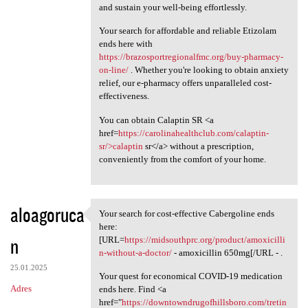
and sustain your well-being effortlessly.
Your search for affordable and reliable Etizolam
ends here with
https://brazosportregionalfmc.org/buy-pharmacy-
on-line/
. Whether you're looking to obtain anxiety
relief, our e-pharmacy offers unparalleled cost-
effectiveness.
You can obtain Calaptin SR <a
href=
https://carolinahealthclub.com/calaptin-
sr/>calaptin
sr</a> without a prescription,
conveniently from the comfort of your home.
aloagoruca
Your search for cost-effective Cabergoline ends
Your search for cost
here:
n
[URL=
https://midsouthprc.org/product/amoxicilli
n-without-a-doctor/
- amoxicillin 650mg[/URL - .
25.01.2025
Your quest for economical COVID-19 medication
Adres
ends here. Find <a
href="
https://downtowndrugofhillsboro.com/tretin