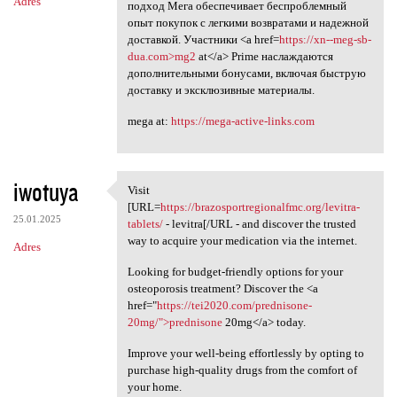
Adres
подход Мега обеспечивает беспроблемный
опыт покупок с легкими возвратами и надежной
доставкой. Участники <a href=
https://xn--meg-sb-
dua.com>mg2
at</a> Prime наслаждаются
дополнительными бонусами, включая быструю
доставку и эксклюзивные материалы.
mega at:
https://mega-active-links.com
iwotuya
Visit
Visit [URL=https:/
[URL=
https://brazosportregionalfmc.org/levitra-
25.01.2025
tablets/
- levitra[/URL - and discover the trusted
way to acquire your medication via the internet.
Adres
Looking for budget-friendly options for your
osteoporosis treatment? Discover the <a
href="
https://tei2020.com/prednisone-
20mg/">prednisone
20mg</a> today.
Improve your well-being effortlessly by opting to
purchase high-quality drugs from the comfort of
your home.