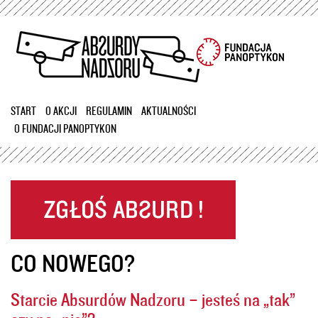
Przejdź
do
treści
START
O AKCJI
REGULAMIN
AKTUALNOŚCI
O FUNDACJI PANOPTYKON
CO NOWEGO?
Starcie Absurdów Nadzoru – jesteś na „tak”