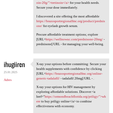
oin-20g/">tretinoin</a>
for your health needs.
Secure your dose immediately.
I discovered a site offering the most affordable
https://brazosportregionalfmc.org/product/prednis
one/
for eyelash growth serum.
Procure affordable treatment options; explore
[URL=
https://wellnowuc.com/prednisone-20mg/
-
prednisone[/URL - for managing your well-being.
ihugiiren
X-ray your options before committing: Secure your
X-ray your options before
health supplements with confidence by clicking
25.01.2025
[URL=
https://brazosportregionalfmc.org/online-
generic-tadalafil/
- tadalafil 20mg[/URL - .
Adres
X-ray your options for HIV management by
exploring affordable solutions. Discover <a
href="
https://ormondbeachflorida.org/priligy/">wh
ere
to buy priligy online</a> to combine
effectiveness with economy.