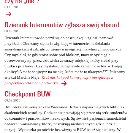
czy na „nie”?
03.10.2015
Dziennik Internautów zgłasza swój absurd
08.09.2015
Dziennik Internautów dołączył się do naszej akcji i zgłosił nam swój
przykład: „Oburzamy się na inwigilację w internecie, na działania
amerykańskich służb, ale co wiemy o inwigilacji na własnym podwórku?
Czy myślałeś, że gdy stoisz sobie pod blokiem, możesz być ciągle
obserwowany np. przez człowieka ze straży miejskiej, który siedzi przy
biurku i pije kawę? Czy myślałeś, ile naprawdę kamer może być w Twojej
okolicy? A może spojrzysz na mapkę, która może to ukazywać?”. Polecamy
artykuł Marcina Maja:
Ktoś nasikał pod kamerą, czyli inwigilacja z
perspektywy własnego podwórka
.
Checkpoint BUW
08.09.2015
Biblioteka Uniwersytecka w Warszawie. Jedna z najważniejszych bibliotek
akademickich w stolicy. Codziennie przewijają się przez nią setki studentów,
doktorantów i pracowników naukowych. Są również pasjonaci, samodzielni
badacze i warszawiacy, którzy poszukują niedostępnych gdzie indziej
pozycji. Wycieczka po mieście bez wizyty w BUW-ie też się nie liczy. W