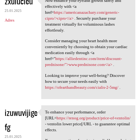
zxulucieu
Now enhance your eyelash growth safely and
Now enhance your eyelash
o
effectively with <a
25.01.2025
m
href=
https://americanazachary.com/generic-
cipro/>cipro</a>
. Securely purchase your
Adres
e
treatment virtually for voluminous lashes
n
effortlessly.
t
Consider managing your heart health more
conveniently by choosing to obtain your cardiac
a
medication easily through <a
r
href="
https://alliedentinc.com/item/discount-
prednisone/">www.prednisone.com</a>
.
z
e
Looking to improve your well-being? Discover
how to secure your needs easily with
https://ofearthandbeauty.com/cialis-2-5mg/
.
izuwuvijige
To enhance your performance, order
To enhance your performance,
[URL=
https://renog.org/product/price-of-ventolin/
fg
- ventolin lower price[/URL - to guarantee optimal
effects.
25.01.2025