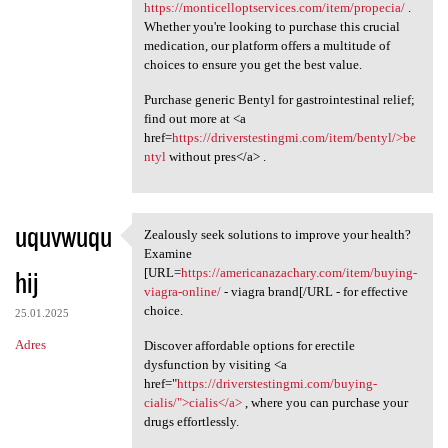
https://monticelloptservices.com/item/propecia/
.
Whether you're looking to purchase this crucial
medication, our platform offers a multitude of
choices to ensure you get the best value.
Purchase generic Bentyl for gastrointestinal relief;
find out more at <a
href=
https://driverstestingmi.com/item/bentyl/>be
ntyl
without pres</a> .
uquvwuqu
Zealously seek solutions to improve your health?
Zealously seek solutions to
Examine
hij
[URL=
https://americanazachary.com/item/buying-
viagra-online/
- viagra brand[/URL - for effective
choice.
25.01.2025
Adres
Discover affordable options for erectile
dysfunction by visiting <a
href="
https://driverstestingmi.com/buying-
cialis/">cialis</a>
, where you can purchase your
drugs effortlessly.