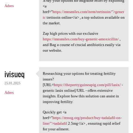
X-ray your options for migraine relief by exploring
Adres
<a
href="
https://mnsmiles.com/item/tretinoin/">gener
ic
tretinoin online</a> , a top solution available on
the market.
Zap high prices with our exclusive
https://mnsmiles.com/buy-generic-amoxicillin/
,
and Bag a course of crucial antibiotics easily via
our website.
ivisueq
Researching your options for treating fertility
Researching your options for
issues?
25.01.2025
[URL=
https://theprettyguineapig.com/pill/lasix/
-
generic lasix online[/URL - offers extensive
Adres
insights. Explore how this solution can assist in
improving fertility.
Quickly get <a
href="
https://renog.org/product/buy-tadalafil-on-
line/">tadalafil
2.5mg</a> , ensuring rapid relief
for your ailment.