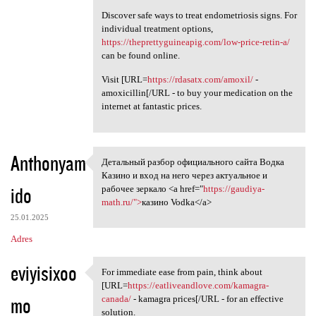
Discover safe ways to treat endometriosis signs. For
individual treatment options,
https://theprettyguineapig.com/low-price-retin-a/
can be found online.
Visit [URL=
https://rdasatx.com/amoxil/
-
amoxicillin[/URL - to buy your medication on the
internet at fantastic prices.
Anthonyam
Детальный разбор официального сайта Водка
Детальный разбор официального
Казино и вход на него через актуальное и
ido
рабочее зеркало <a href="
https://gaudiya-
math.ru/">
казино Vodka</a>
25.01.2025
Adres
eviyisixoo
For immediate ease from pain, think about
For immediate ease from pain,
[URL=
https://eatliveandlove.com/kamagra-
mo
canada/
- kamagra prices[/URL - for an effective
solution.