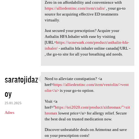
Zero in on affordability and convenience with
https://alliedentinc.com/item/cialis/
, your go-to
source for acquiring effective ED treatments
virtually.
Just secured your prescription? Acquire your
Asthalin HFA Inhaler with ease by visiting
[URL=
https://ucnewark.com/product/asthalin-hfa-
inhaler/
- asthalin hfa inhaler online canada[/URL -
, the go-to site for all your breathing aid needs.
saratojidaz
Need to alleviate constipation? <a
Need to alleviate
href=
https://alliedentinc.com/item/ventolin/>vent
oy
olin</a>
is your go-to option.
Visit <a
25.01.2025
href="
https://tei2020.com/product/zithromax/">zit
Adres
hromax
lowest price</a> for allergy relief. Secure
the best deal on trusted medication now.
Discover unbeatable deals on Arimotraz and save
on your prescription costs!