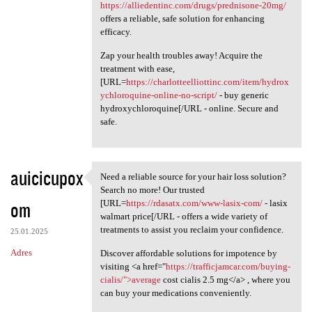
https://alliedentinc.com/drugs/prednisone-20mg/
offers a reliable, safe solution for enhancing
efficacy.
Zap your health troubles away! Acquire the
treatment with ease,
[URL=
https://charlotteelliottinc.com/item/hydrox
ychloroquine-online-no-script/
- buy generic
hydroxychloroquine[/URL - online. Secure and
safe.
auicicupox
Need a reliable source for your hair loss solution?
Need a reliable source for
Search no more! Our trusted
om
[URL=
https://rdasatx.com/www-lasix-com/
- lasix
walmart price[/URL - offers a wide variety of
treatments to assist you reclaim your confidence.
25.01.2025
Adres
Discover affordable solutions for impotence by
visiting <a href="
https://trafficjamcar.com/buying-
cialis/">average
cost cialis 2.5 mg</a> , where you
can buy your medications conveniently.