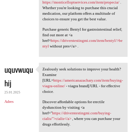
https://monticelloptservices.com/item/propecia/
.
Whether you're looking to purchase this crucial
medication, our platform offers a multitude of
choices to ensure you get the best value.
Purchase generic Bentyl for gastrointestinal relief;
find out more at <a
href=
https://driverstestingmi.com/item/bentyl/>be
ntyl
without pres</a> .
uquvwuqu
Zealously seek solutions to improve your health?
Zealously seek solutions to
Examine
hij
[URL=
https://americanazachary.com/item/buying-
viagra-online/
- viagra brand[/URL - for effective
choice.
25.01.2025
Adres
Discover affordable options for erectile
dysfunction by visiting <a
href="
https://driverstestingmi.com/buying-
cialis/">cialis</a>
, where you can purchase your
drugs effortlessly.