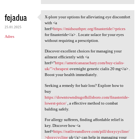
fejadua
X-plore your options for alleviating eye discomfort
X-plore your options for
with <a
25.01.2025
href=
https://midsouthprc.org/finasteride/>prices
for finasteride</a> . Locate solace for your eyes
Adres
without requiring a prescription.
Discover excellent choices for managing your
ailment efficiently with <a
href="
https://americanazachary.com/buy-cialis-
uk/">cheapest
overnight generic cialis 20 mg</a> .
Boost your health immediately.
Seeking a remedy for hair loss? Explore how to
buy
https://downtowndrugofhillsboro.com/finasteride-
lowest-price/
, a effective method to combat
balding safely.
For allergy sufferers, finding affordable relief is
key. Discover how <a
href=
https://eatliveandlove.com/pill/doxycycline/
>doxycycline
uk</a> can help in managing your