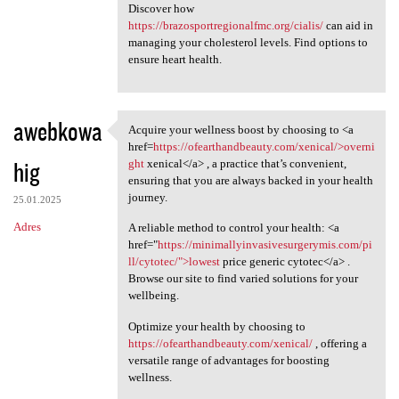
Discover how
https://brazosportregionalfmc.org/cialis/
can aid in
managing your cholesterol levels. Find options to
ensure heart health.
awebkowa
Acquire your wellness boost by choosing to <a
Acquire your wellness boost
href=
https://ofearthandbeauty.com/xenical/>overni
hig
ght
xenical</a> , a practice that’s convenient,
ensuring that you are always backed in your health
journey.
25.01.2025
Adres
A reliable method to control your health: <a
href="
https://minimallyinvasivesurgerymis.com/pi
ll/cytotec/">lowest
price generic cytotec</a> .
Browse our site to find varied solutions for your
wellbeing.
Optimize your health by choosing to
https://ofearthandbeauty.com/xenical/
, offering a
versatile range of advantages for boosting
wellness.