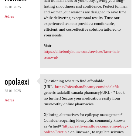
hair from all areas of your body, giving you long-
lasting smoothness and confidence. Perfect for men
25.01.2025
and women, our sessions are designed to save time
Adres
while delivering exceptional results. Trust our
experienced team to provide a comfortable,
efficient, and cost-effective solution tailored to
your needs.
Visit:-
https://elitebodyhome.com/services/laser-hair-
removal/
opolaexi
Questioning where to find affordable
Questioning where to find
[URL=
https://ofearthandbeauty.com/tadalafil/
-
25.01.2025
generic tadalafil canada pharmacy[/URL - ? Look
no further! Secure your medication easily from
Adres
trustworthy online pharmacies.
Xploring alternatives for epilepsy management?
Consider acquiring Phenytoin, commonly known
as <a href="
https://eatliveandlove.com/retin-a-buy-
online/">retin
a on line</a> , to regulate seizures.