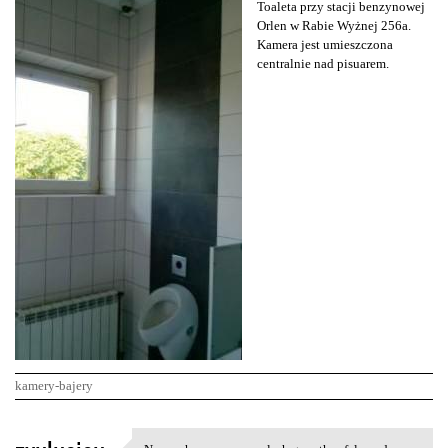
Toaleta przy stacji benzynowej
Orlen w Rabie Wyżnej 256a.
Kamera jest umieszczona
centralnie nad pisuarem.
kamery-bajery
K