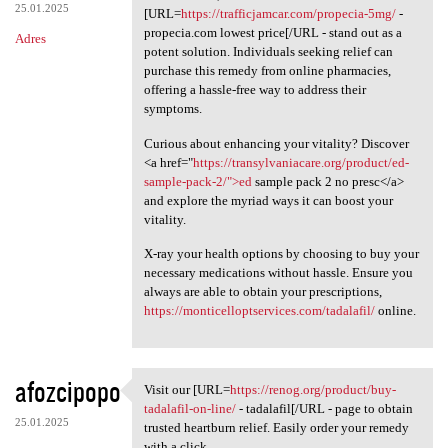
25.01.2025
[URL=
https://trafficjamcar.com/propecia-5mg/
-
propecia.com lowest price[/URL - stand out as a
Adres
potent solution. Individuals seeking relief can
purchase this remedy from online pharmacies,
offering a hassle-free way to address their
symptoms.
Curious about enhancing your vitality? Discover
<a href="
https://transylvaniacare.org/product/ed-
sample-pack-2/">ed
sample pack 2 no presc</a>
and explore the myriad ways it can boost your
vitality.
X-ray your health options by choosing to buy your
necessary medications without hassle. Ensure you
always are able to obtain your prescriptions,
https://monticelloptservices.com/tadalafil/
online.
afozcipopo
Visit our [URL=
https://renog.org/product/buy-
Visit our [URL=https://renog
tadalafil-on-line/
- tadalafil[/URL - page to obtain
25.01.2025
trusted heartburn relief. Easily order your remedy
with a click.