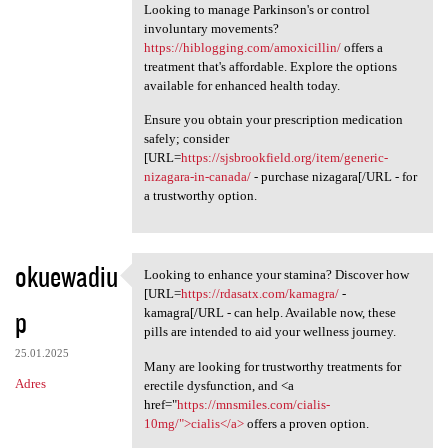
Looking to manage Parkinson's or control
involuntary movements?
https://hiblogging.com/amoxicillin/
offers a
treatment that's affordable. Explore the options
available for enhanced health today.
Ensure you obtain your prescription medication
safely; consider
[URL=
https://sjsbrookfield.org/item/generic-
nizagara-in-canada/
- purchase nizagara[/URL - for
a trustworthy option.
okuewadiu
Looking to enhance your stamina? Discover how
Looking to enhance your
[URL=
https://rdasatx.com/kamagra/
-
p
kamagra[/URL - can help. Available now, these
pills are intended to aid your wellness journey.
25.01.2025
Many are looking for trustworthy treatments for
Adres
erectile dysfunction, and <a
href="
https://mnsmiles.com/cialis-
10mg/">cialis</a>
offers a proven option.