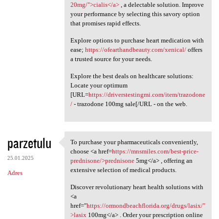
20mg/">cialis</a>
, a delectable solution. Improve
your performance by selecting this savory option
that promises rapid effects.
Explore options to purchase heart medication with
ease;
https://ofearthandbeauty.com/xenical/
offers
a trusted source for your needs.
Explore the best deals on healthcare solutions:
Locate your optimum
[URL=
https://driverstestingmi.com/item/trazodone
/
- trazodone 100mg sale[/URL - on the web.
parzetulu
To purchase your pharmaceuticals conveniently,
To purchase your
choose <a href=
https://mnsmiles.com/best-price-
25.01.2025
prednisone/>prednisone
5mg</a> , offering an
extensive selection of medical products.
Adres
Discover revolutionary heart health solutions with
<a
href="
https://ormondbeachflorida.org/drugs/lasix/"
>lasix
100mg</a> . Order your prescription online