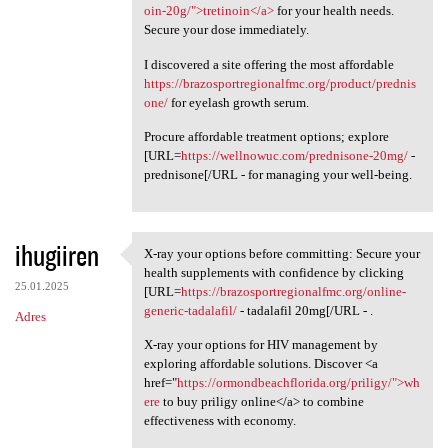
oin-20g/">tretinoin</a>
for your health needs.
Secure your dose immediately.
I discovered a site offering the most affordable
https://brazosportregionalfmc.org/product/prednis
one/
for eyelash growth serum.
Procure affordable treatment options; explore
[URL=
https://wellnowuc.com/prednisone-20mg/
-
prednisone[/URL - for managing your well-being.
ihugiiren
X-ray your options before committing: Secure your
X-ray your options before
health supplements with confidence by clicking
25.01.2025
[URL=
https://brazosportregionalfmc.org/online-
generic-tadalafil/
- tadalafil 20mg[/URL - .
Adres
X-ray your options for HIV management by
exploring affordable solutions. Discover <a
href="
https://ormondbeachflorida.org/priligy/">wh
ere
to buy priligy online</a> to combine
effectiveness with economy.