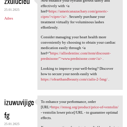
zxulucieu
Now enhance your eyelash growth safely and
Now enhance your eyelash
o
effectively with <a
25.01.2025
m
href=
https://americanazachary.com/generic-
cipro/>cipro</a>
. Securely purchase your
Adres
e
treatment virtually for voluminous lashes
n
effortlessly.
t
Consider managing your heart health more
conveniently by choosing to obtain your cardiac
a
medication easily through <a
r
href="
https://alliedentinc.com/item/discount-
prednisone/">www.prednisone.com</a>
.
z
e
Looking to improve your well-being? Discover
how to secure your needs easily with
https://ofearthandbeauty.com/cialis-2-5mg/
.
izuwuvijige
To enhance your performance, order
To enhance your performance,
[URL=
https://renog.org/product/price-of-ventolin/
fg
- ventolin lower price[/URL - to guarantee optimal
effects.
25.01.2025