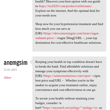
health? Discover your best option with our guide
to
https://tei2020.com/product/zithromax/
.
Explore on the internet, find the optimal deal for
your needs now.
Shop now for your hypertension treatment and find
how much you can save at
[URL=
https://driverstestingmi.com/item/viagra-
walmart-price/
- viagra 50mg[/URL - , your top
destination for cost-effective healthcare solutions.
anemgsim
Keeping your health in top condition doesn't have
Keeping your health in top
to break the bank. Find affordable solutions and
25.01.2025
manage your symptoms effectively with
[URL=
https://winterssolutions.com/cipro/
- cipro
Adres
best price usa[/URL - . Whether you're in the
market to acquire your treatment online, enjoy
convenience and cost-effectiveness in one go.
To secure your health without straining your
budget, consider <a
href="
https://mynarch.net/priligy/">priligy</a>
as