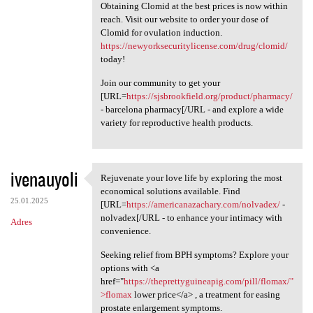
Obtaining Clomid at the best prices is now within
reach. Visit our website to order your dose of
Clomid for ovulation induction.
https://newyorksecuritylicense.com/drug/clomid/
today!
Join our community to get your
[URL=
https://sjsbrookfield.org/product/pharmacy/
- barcelona pharmacy[/URL - and explore a wide
variety for reproductive health products.
ivenauyoli
Rejuvenate your love life by exploring the most
Rejuvenate your love life by
economical solutions available. Find
25.01.2025
[URL=
https://americanazachary.com/nolvadex/
-
nolvadex[/URL - to enhance your intimacy with
Adres
convenience.
Seeking relief from BPH symptoms? Explore your
options with <a
href="
https://theprettyguineapig.com/pill/flomax/"
>flomax
lower price</a> , a treatment for easing
prostate enlargement symptoms.