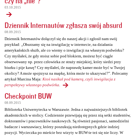
czy na „nie”?
03.10.2015
Dziennik Internautów zgłasza swój absurd
08.09.2015
Dziennik Internautów dołączył się do naszej akcji i zgłosił nam swój
przykład: „Oburzamy się na inwigilację w internecie, na działania
amerykańskich służb, ale co wiemy o inwigilacji na własnym podwórku?
Czy myślałeś, że gdy stoisz sobie pod blokiem, możesz być ciągle
obserwowany np. przez człowieka ze straży miejskiej, który siedzi przy
biurku i pije kawę? Czy myślałeś, ile naprawdę kamer może być w Twojej
okolicy? A może spojrzysz na mapkę, która może to ukazywać?”. Polecamy
artykuł Marcina Maja:
Ktoś nasikał pod kamerą, czyli inwigilacja z
perspektywy własnego podwórka
.
Checkpoint BUW
08.09.2015
Biblioteka Uniwersytecka w Warszawie. Jedna z najważniejszych bibliotek
akademickich w stolicy. Codziennie przewijają się przez nią setki studentów,
doktorantów i pracowników naukowych. Są również pasjonaci, samodzielni
badacze i warszawiacy, którzy poszukują niedostępnych gdzie indziej
pozycji. Wycieczka po mieście bez wizyty w BUW-ie też się nie liczy. W