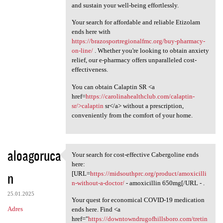
and sustain your well-being effortlessly.
Your search for affordable and reliable Etizolam
ends here with
https://brazosportregionalfmc.org/buy-pharmacy-
on-line/
. Whether you're looking to obtain anxiety
relief, our e-pharmacy offers unparalleled cost-
effectiveness.
You can obtain Calaptin SR <a
href=
https://carolinahealthclub.com/calaptin-
sr/>calaptin
sr</a> without a prescription,
conveniently from the comfort of your home.
aloagoruca
Your search for cost-effective Cabergoline ends
Your search for cost
here:
n
[URL=
https://midsouthprc.org/product/amoxicilli
n-without-a-doctor/
- amoxicillin 650mg[/URL - .
25.01.2025
Your quest for economical COVID-19 medication
Adres
ends here. Find <a
href="
https://downtowndrugofhillsboro.com/tretin