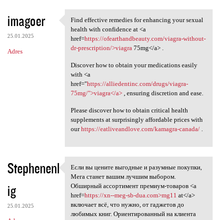
imagoer
Find effective remedies for enhancing your sexual
Find effective remedies for
health with confidence at <a
25.01.2025
href=
https://ofearthandbeauty.com/viagra-without-
dr-prescription/>viagra
75mg</a> .
Adres
Discover how to obtain your medications easily
with <a
href="
https://alliedentinc.com/drugs/viagra-
75mg/">viagra</a>
, ensuring discretion and ease.
Please discover how to obtain critical health
supplements at surprisingly affordable prices with
our
https://eatliveandlove.com/kamagra-canada/
.
Stephenenl
Если вы цените выгодные и разумные покупки,
Если вы цените выгодные и
Мега станет вашим лучшим выбором.
ig
Обширный ассортимент премиум-товаров <a
href=
https://xn--meg-sb-dua.com>mg11
at</a>
включает всё, что нужно, от гаджетов до
25.01.2025
любимых книг. Ориентированный на клиента