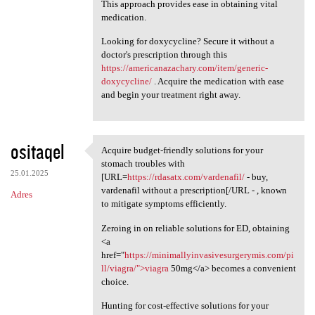
This approach provides ease in obtaining vital
medication.
Looking for doxycycline? Secure it without a
doctor's prescription through this
https://americanazachary.com/item/generic-
doxycycline/
. Acquire the medication with ease
and begin your treatment right away.
ositaqel
Acquire budget-friendly solutions for your
Acquire budget-friendly
stomach troubles with
25.01.2025
[URL=
https://rdasatx.com/vardenafil/
- buy,
vardenafil without a prescription[/URL - , known
Adres
to mitigate symptoms efficiently.
Zeroing in on reliable solutions for ED, obtaining
<a
href="
https://minimallyinvasivesurgerymis.com/pi
ll/viagra/">viagra
50mg</a> becomes a convenient
choice.
Hunting for cost-effective solutions for your