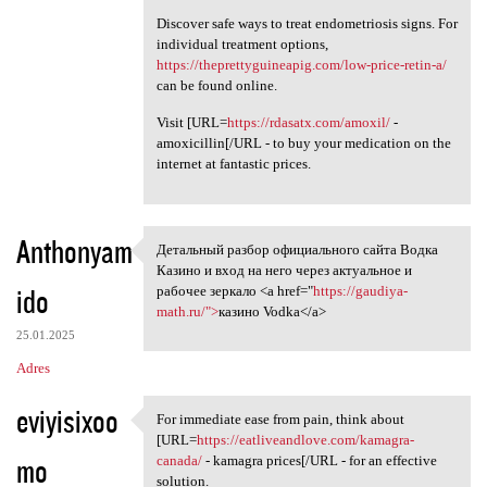
Discover safe ways to treat endometriosis signs. For
individual treatment options,
https://theprettyguineapig.com/low-price-retin-a/
can be found online.
Visit [URL=
https://rdasatx.com/amoxil/
-
amoxicillin[/URL - to buy your medication on the
internet at fantastic prices.
Anthonyam
Детальный разбор официального сайта Водка
Детальный разбор официального
Казино и вход на него через актуальное и
ido
рабочее зеркало <a href="
https://gaudiya-
math.ru/">
казино Vodka</a>
25.01.2025
Adres
eviyisixoo
For immediate ease from pain, think about
For immediate ease from pain,
[URL=
https://eatliveandlove.com/kamagra-
mo
canada/
- kamagra prices[/URL - for an effective
solution.