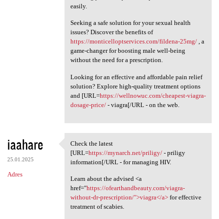
easily.
Seeking a safe solution for your sexual health
issues? Discover the benefits of
https://monticelloptservices.com/fildena-25mg/
, a
game-changer for boosting male well-being
without the need for a prescription.
Looking for an effective and affordable pain relief
solution? Explore high-quality treatment options
and [URL=
https://wellnowuc.com/cheapest-viagra-
dosage-price/
- viagra[/URL - on the web.
iaahare
Check the latest
Check the latest [URL=https:/
[URL=
https://mynarch.net/priligy/
- priligy
25.01.2025
information[/URL - for managing HIV.
Adres
Learn about the advised <a
href="
https://ofearthandbeauty.com/viagra-
without-dr-prescription/">viagra</a>
for effective
treatment of scabies.