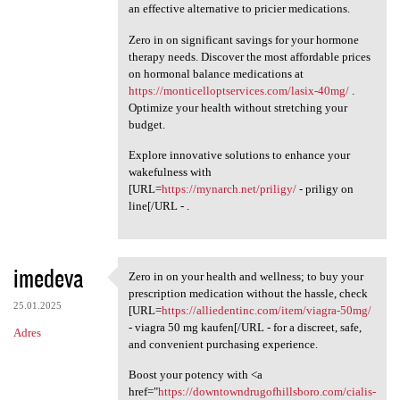
an effective alternative to pricier medications.
Zero in on significant savings for your hormone
therapy needs. Discover the most affordable prices
on hormonal balance medications at
https://monticelloptservices.com/lasix-40mg/
.
Optimize your health without stretching your
budget.
Explore innovative solutions to enhance your
wakefulness with
[URL=
https://mynarch.net/priligy/
- priligy on
line[/URL - .
imedeva
Zero in on your health and wellness; to buy your
Zero in on your health and
prescription medication without the hassle, check
25.01.2025
[URL=
https://alliedentinc.com/item/viagra-50mg/
- viagra 50 mg kaufen[/URL - for a discreet, safe,
Adres
and convenient purchasing experience.
Boost your potency with <a
href="
https://downtowndrugofhillsboro.com/cialis-