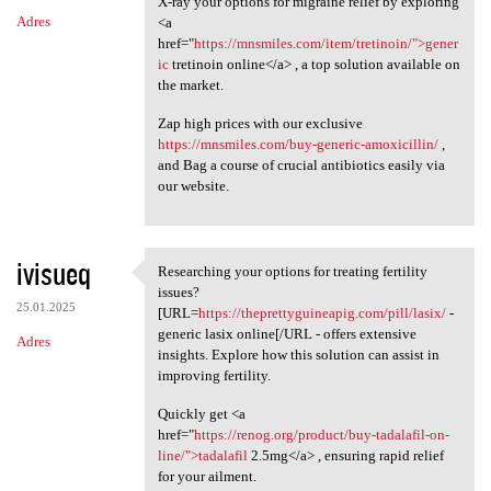
X-ray your options for migraine relief by exploring
Adres
<a
href="
https://mnsmiles.com/item/tretinoin/">gener
ic
tretinoin online</a> , a top solution available on
the market.
Zap high prices with our exclusive
https://mnsmiles.com/buy-generic-amoxicillin/
,
and Bag a course of crucial antibiotics easily via
our website.
ivisueq
Researching your options for treating fertility
Researching your options for
issues?
25.01.2025
[URL=
https://theprettyguineapig.com/pill/lasix/
-
generic lasix online[/URL - offers extensive
Adres
insights. Explore how this solution can assist in
improving fertility.
Quickly get <a
href="
https://renog.org/product/buy-tadalafil-on-
line/">tadalafil
2.5mg</a> , ensuring rapid relief
for your ailment.