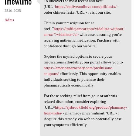
imewumo
To uncover the most recent and best
To uncover the most recent
[URL=
https://eatliveandlove.com/pill/lasix/
-
25.01.2025
order chinese lasix[/URL - , visit our site.
Adres
Obtain your prescription for <a
href="
https://trafficjamcar.com/vidalista-without-
an-rx/">vidalista</a>
with ease, ensuring you're
receiving authentic medication. Purchase with
confidence through our website.
X-plore the myriad options to secure your
medications affordably; our portal allows you to
https://americanazachary.com/prednisone-
coupons/
effortlessly. This opportunity enables
individuals seeking to purchase their
pharmaceuticals economically.
For those seeking relief from gout or arthritis-
related discomfort, consider exploring
[URL=
https://sjsbrookfield.org/product/pharmacy-
from-india/
- pharmacy price walmart[/URL - .
Acquire this remedy via web to potentially ease
your symptoms efficiently.