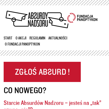
Przejdź
do
treści
START
O AKCJI
REGULAMIN
AKTUALNOŚCI
O FUNDACJI PANOPTYKON
CO NOWEGO?
Starcie Absurdów Nadzoru – jesteś na „tak”