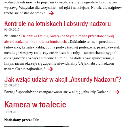
wolnej chwili można tu pójść na kawę, do słynnych ogrodów lub obejrzeć
wystawę. Wszystko dla wszystkich, od ręki i na miejscu. No tak, ale najpierw
trzeba się dostać do środka.
Kontrole na lotniskach i absurdy nadzoru
01.09.2015
Na łamach
Dziennika Opinii, Katarzyna Szymielewicz przedstawia swój
absurd nadzoru – kontrole na lotniskach
: „Dokładnie ten sam przedmiot –
ładowarka, kawałek kabla, but na podwyższonej podeszwie, pasek, kawałek
metalu gdzieś przy ciele, czy coś w kształcie tuby – raz uruchamia sygnał
ostrzegawczy i oznacza stracone 15 minut na dodatkowe sprawdzenie, a
innym razem okazuje się zupełnie niewidzialny”. A jaki absurd nadzoru
uwiera Ciebie najbardziej?
Jak wziąć udział w akcji „Absurdy Nadzoru"?
25.08.2015
Poznaj 5 sposobów na zaangażowanie się w akcję „Absurdy Nadzoru".
Kamera w toalecie
10.09.2015
Nadesłany przez:
F.Sz