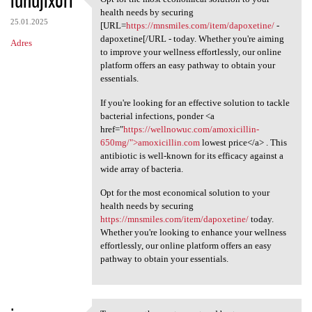
iunujixori
Opt for the most economical
health needs by securing
25.01.2025
[URL=
https://mnsmiles.com/item/dapoxetine/
-
dapoxetine[/URL - today. Whether you're aiming
Adres
to improve your wellness effortlessly, our online
platform offers an easy pathway to obtain your
essentials.
If you're looking for an effective solution to tackle
bacterial infections, ponder <a
href="
https://wellnowuc.com/amoxicillin-
650mg/">amoxicillin.com
lowest price</a> . This
antibiotic is well-known for its efficacy against a
wide array of bacteria.
Opt for the most economical solution to your
health needs by securing
https://mnsmiles.com/item/dapoxetine/
today.
Whether you're looking to enhance your wellness
effortlessly, our online platform offers an easy
pathway to obtain your essentials.