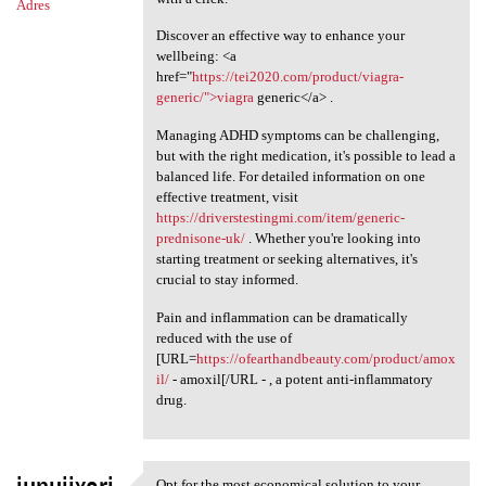
Adres
Discover an effective way to enhance your
wellbeing: <a
href="
https://tei2020.com/product/viagra-
generic/">viagra
generic</a> .
Managing ADHD symptoms can be challenging,
but with the right medication, it's possible to lead a
balanced life. For detailed information on one
effective treatment, visit
https://driverstestingmi.com/item/generic-
prednisone-uk/
. Whether you're looking into
starting treatment or seeking alternatives, it's
crucial to stay informed.
Pain and inflammation can be dramatically
reduced with the use of
[URL=
https://ofearthandbeauty.com/product/amox
il/
- amoxil[/URL - , a potent anti-inflammatory
drug.
Opt for the most economical solution to your