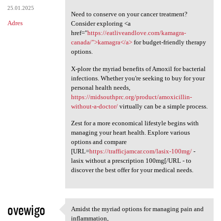
25.01.2025
Need to conserve on your cancer treatment?
Adres
Consider exploring <a
href="
https://eatliveandlove.com/kamagra-
canada/">kamagra</a>
for budget-friendly therapy
options.
X-plore the myriad benefits of Amoxil for bacterial
infections. Whether you're seeking to buy for your
personal health needs,
https://midsouthprc.org/product/amoxicillin-
without-a-doctor/
virtually can be a simple process.
Zest for a more economical lifestyle begins with
managing your heart health. Explore various
options and compare
[URL=
https://trafficjamcar.com/lasix-100mg/
-
lasix without a prescription 100mg[/URL - to
discover the best offer for your medical needs.
ovewigo
Amidst the myriad options for managing pain and
Amidst the myriad options for
inflammation,