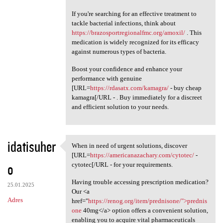
If you're searching for an effective treatment to
tackle bacterial infections, think about
https://brazosportregionalfmc.org/amoxil/
. This
medication is widely recognized for its efficacy
against numerous types of bacteria.
Boost your confidence and enhance your
performance with genuine
[URL=
https://rdasatx.com/kamagra/
- buy cheap
kamagra[/URL - . Buy immediately for a discreet
and efficient solution to your needs.
idatisuher
When in need of urgent solutions, discover
When in need of urgent
[URL=
https://americanazachary.com/cytotec/
-
o
cytotec[/URL - for your requirements.
Having trouble accessing prescription medication?
25.01.2025
Our <a
Adres
href="
https://renog.org/item/prednisone/">prednis
one
40mg</a> option offers a convenient solution,
enabling you to acquire vital pharmaceuticals