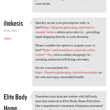
your needs.
ihekesis
Quickly secure your prescription with <a
Quickly secure your
href=
https://theprettyguineapig.com/retin-a-
25.01.2025
canada/>retin-a
tablets price nhs</a> , providing
rapid shipping directly to your doorstep.
Adres
Please consider the option to acquire your <a
href="
https://eatliveandlove.com/retin-a-buy-
online/">buy
retin-a online shopping</a> ,
ensuring enhanced well-being outcomes.
Secure your purchase for
https://theprettyguineapig.com/retin-a-canada/
on
the web and enjoy intensified health.
Elite Body
Transform your skincare routine with full body
Transform your skincare
laser hair removal at Elite Body Home Polyclinic.
Home...
Our comprehensive treatment eliminates unwanted