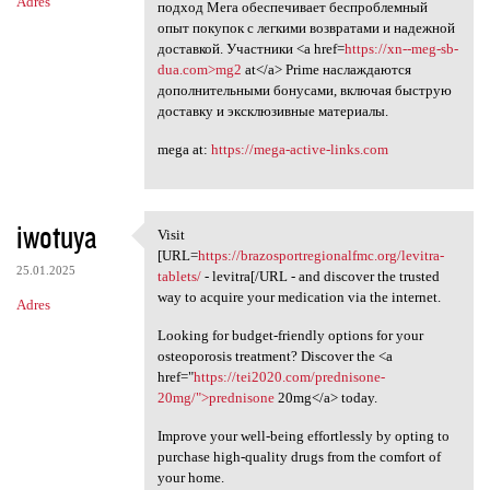
Adres
подход Мега обеспечивает беспроблемный
опыт покупок с легкими возвратами и надежной
доставкой. Участники <a href=
https://xn--meg-sb-
dua.com>mg2
at</a> Prime наслаждаются
дополнительными бонусами, включая быструю
доставку и эксклюзивные материалы.
mega at:
https://mega-active-links.com
iwotuya
Visit
Visit [URL=https:/
[URL=
https://brazosportregionalfmc.org/levitra-
25.01.2025
tablets/
- levitra[/URL - and discover the trusted
way to acquire your medication via the internet.
Adres
Looking for budget-friendly options for your
osteoporosis treatment? Discover the <a
href="
https://tei2020.com/prednisone-
20mg/">prednisone
20mg</a> today.
Improve your well-being effortlessly by opting to
purchase high-quality drugs from the comfort of
your home.