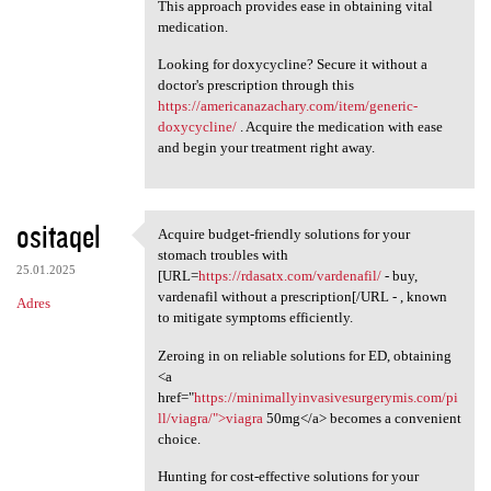
This approach provides ease in obtaining vital
medication.
Looking for doxycycline? Secure it without a
doctor's prescription through this
https://americanazachary.com/item/generic-
doxycycline/
. Acquire the medication with ease
and begin your treatment right away.
ositaqel
Acquire budget-friendly solutions for your
Acquire budget-friendly
stomach troubles with
25.01.2025
[URL=
https://rdasatx.com/vardenafil/
- buy,
vardenafil without a prescription[/URL - , known
Adres
to mitigate symptoms efficiently.
Zeroing in on reliable solutions for ED, obtaining
<a
href="
https://minimallyinvasivesurgerymis.com/pi
ll/viagra/">viagra
50mg</a> becomes a convenient
choice.
Hunting for cost-effective solutions for your