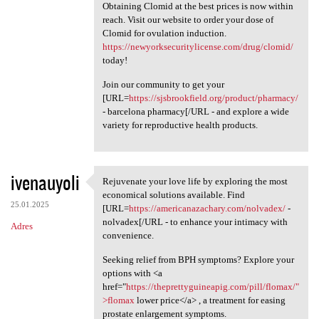
Obtaining Clomid at the best prices is now within
reach. Visit our website to order your dose of
Clomid for ovulation induction.
https://newyorksecuritylicense.com/drug/clomid/
today!
Join our community to get your
[URL=
https://sjsbrookfield.org/product/pharmacy/
- barcelona pharmacy[/URL - and explore a wide
variety for reproductive health products.
ivenauyoli
Rejuvenate your love life by exploring the most
Rejuvenate your love life by
economical solutions available. Find
25.01.2025
[URL=
https://americanazachary.com/nolvadex/
-
nolvadex[/URL - to enhance your intimacy with
Adres
convenience.
Seeking relief from BPH symptoms? Explore your
options with <a
href="
https://theprettyguineapig.com/pill/flomax/"
>flomax
lower price</a> , a treatment for easing
prostate enlargement symptoms.