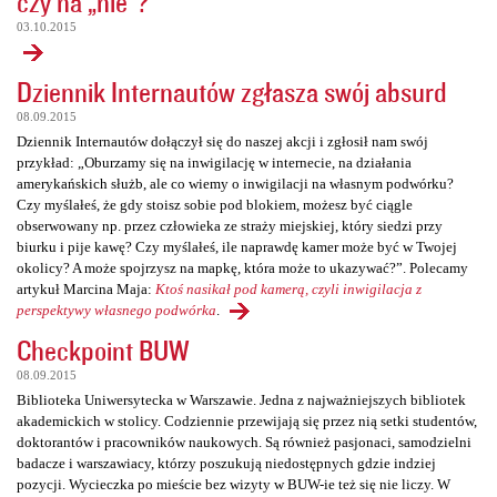
czy na „nie”?
03.10.2015
Dziennik Internautów zgłasza swój absurd
08.09.2015
Dziennik Internautów dołączył się do naszej akcji i zgłosił nam swój
przykład: „Oburzamy się na inwigilację w internecie, na działania
amerykańskich służb, ale co wiemy o inwigilacji na własnym podwórku?
Czy myślałeś, że gdy stoisz sobie pod blokiem, możesz być ciągle
obserwowany np. przez człowieka ze straży miejskiej, który siedzi przy
biurku i pije kawę? Czy myślałeś, ile naprawdę kamer może być w Twojej
okolicy? A może spojrzysz na mapkę, która może to ukazywać?”. Polecamy
artykuł Marcina Maja:
Ktoś nasikał pod kamerą, czyli inwigilacja z
perspektywy własnego podwórka
.
Checkpoint BUW
08.09.2015
Biblioteka Uniwersytecka w Warszawie. Jedna z najważniejszych bibliotek
akademickich w stolicy. Codziennie przewijają się przez nią setki studentów,
doktorantów i pracowników naukowych. Są również pasjonaci, samodzielni
badacze i warszawiacy, którzy poszukują niedostępnych gdzie indziej
pozycji. Wycieczka po mieście bez wizyty w BUW-ie też się nie liczy. W