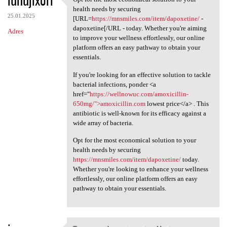
iunujixori
Opt for the most economical
health needs by securing
25.01.2025
[URL=
https://mnsmiles.com/item/dapoxetine/
-
dapoxetine[/URL - today. Whether you're aiming
Adres
to improve your wellness effortlessly, our online
platform offers an easy pathway to obtain your
essentials.
If you're looking for an effective solution to tackle
bacterial infections, ponder <a
href="
https://wellnowuc.com/amoxicillin-
650mg/">amoxicillin.com
lowest price</a> . This
antibiotic is well-known for its efficacy against a
wide array of bacteria.
Opt for the most economical solution to your
health needs by securing
https://mnsmiles.com/item/dapoxetine/
today.
Whether you're looking to enhance your wellness
effortlessly, our online platform offers an easy
pathway to obtain your essentials.