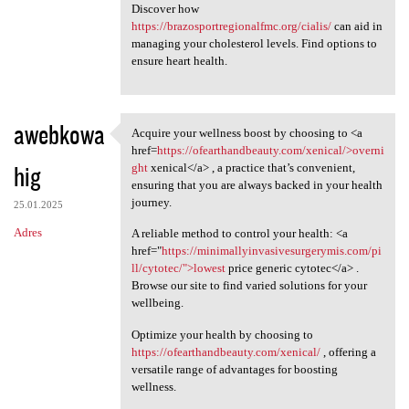
Discover how
https://brazosportregionalfmc.org/cialis/
can aid in
managing your cholesterol levels. Find options to
ensure heart health.
awebkowa
Acquire your wellness boost by choosing to <a
Acquire your wellness boost
href=
https://ofearthandbeauty.com/xenical/>overni
hig
ght
xenical</a> , a practice that’s convenient,
ensuring that you are always backed in your health
journey.
25.01.2025
Adres
A reliable method to control your health: <a
href="
https://minimallyinvasivesurgerymis.com/pi
ll/cytotec/">lowest
price generic cytotec</a> .
Browse our site to find varied solutions for your
wellbeing.
Optimize your health by choosing to
https://ofearthandbeauty.com/xenical/
, offering a
versatile range of advantages for boosting
wellness.