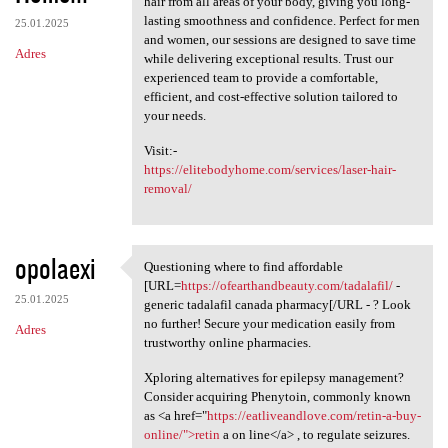
hair from all areas of your body, giving you long-
lasting smoothness and confidence. Perfect for men
25.01.2025
and women, our sessions are designed to save time
Adres
while delivering exceptional results. Trust our
experienced team to provide a comfortable,
efficient, and cost-effective solution tailored to
your needs.
Visit:-
https://elitebodyhome.com/services/laser-hair-
removal/
opolaexi
Questioning where to find affordable
Questioning where to find
[URL=
https://ofearthandbeauty.com/tadalafil/
-
25.01.2025
generic tadalafil canada pharmacy[/URL - ? Look
no further! Secure your medication easily from
Adres
trustworthy online pharmacies.
Xploring alternatives for epilepsy management?
Consider acquiring Phenytoin, commonly known
as <a href="
https://eatliveandlove.com/retin-a-buy-
online/">retin
a on line</a> , to regulate seizures.