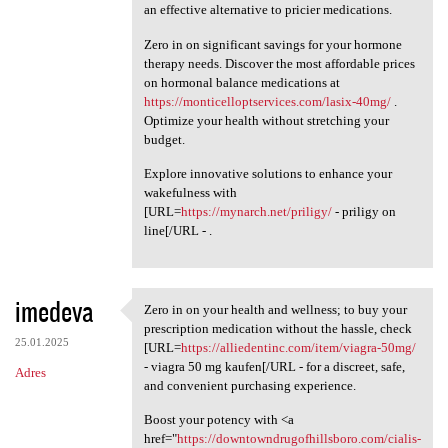
an effective alternative to pricier medications.
Zero in on significant savings for your hormone
therapy needs. Discover the most affordable prices
on hormonal balance medications at
https://monticelloptservices.com/lasix-40mg/
.
Optimize your health without stretching your
budget.
Explore innovative solutions to enhance your
wakefulness with
[URL=
https://mynarch.net/priligy/
- priligy on
line[/URL - .
imedeva
Zero in on your health and wellness; to buy your
Zero in on your health and
prescription medication without the hassle, check
25.01.2025
[URL=
https://alliedentinc.com/item/viagra-50mg/
- viagra 50 mg kaufen[/URL - for a discreet, safe,
Adres
and convenient purchasing experience.
Boost your potency with <a
href="
https://downtowndrugofhillsboro.com/cialis-