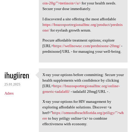
oin-20g/">tretinoin</a>
for your health needs.
Secure your dose immediately.
I discovered a site offering the most affordable
https://brazosportregionalfmc.org/product/prednis
one/
for eyelash growth serum.
Procure affordable treatment options; explore
[URL=
https://wellnowuc.com/prednisone-20mg/
-
prednisone[/URL - for managing your well-being.
ihugiiren
X-ray your options before committing: Secure your
X-ray your options before
health supplements with confidence by clicking
25.01.2025
[URL=
https://brazosportregionalfmc.org/online-
generic-tadalafil/
- tadalafil 20mg[/URL - .
Adres
X-ray your options for HIV management by
exploring affordable solutions. Discover <a
href="
https://ormondbeachflorida.org/priligy/">wh
ere
to buy priligy online</a> to combine
effectiveness with economy.