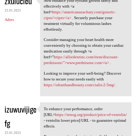
zxulucieu
Now enhance your eyelash growth safely and
Now enhance your eyelash
o
effectively with <a
25.01.2025
m
href=
https://americanazachary.com/generic-
cipro/>cipro</a>
. Securely purchase your
Adres
e
treatment virtually for voluminous lashes
n
effortlessly.
t
Consider managing your heart health more
conveniently by choosing to obtain your cardiac
a
medication easily through <a
r
href="
https://alliedentinc.com/item/discount-
prednisone/">www.prednisone.com</a>
.
z
e
Looking to improve your well-being? Discover
how to secure your needs easily with
https://ofearthandbeauty.com/cialis-2-5mg/
.
izuwuvijige
To enhance your performance, order
To enhance your performance,
[URL=
https://renog.org/product/price-of-ventolin/
fg
- ventolin lower price[/URL - to guarantee optimal
effects.
25.01.2025