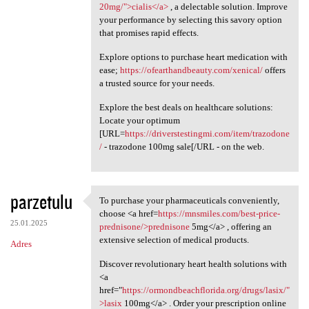
20mg/">cialis</a>
, a delectable solution. Improve
your performance by selecting this savory option
that promises rapid effects.
Explore options to purchase heart medication with
ease;
https://ofearthandbeauty.com/xenical/
offers
a trusted source for your needs.
Explore the best deals on healthcare solutions:
Locate your optimum
[URL=
https://driverstestingmi.com/item/trazodone
/
- trazodone 100mg sale[/URL - on the web.
parzetulu
To purchase your pharmaceuticals conveniently,
To purchase your
choose <a href=
https://mnsmiles.com/best-price-
25.01.2025
prednisone/>prednisone
5mg</a> , offering an
extensive selection of medical products.
Adres
Discover revolutionary heart health solutions with
<a
href="
https://ormondbeachflorida.org/drugs/lasix/"
>lasix
100mg</a> . Order your prescription online