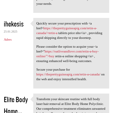
your needs.
ihekesis
Quickly secure your prescription with <a
Quickly secure your
href=
https://theprettyguineapig.com/retin-a-
25.01.2025
canada/>retin-a
tablets price nhs</a> , providing
rapid shipping directly to your doorstep.
Adres
Please consider the option to acquire your <a
href="
https://eatliveandlove.com/retin-a-buy-
online/">buy
retin-a online shopping</a> ,
ensuring enhanced well-being outcomes.
Secure your purchase for
https://theprettyguineapig.com/retin-a-canada/
on
the web and enjoy intensified health.
Elite Body
Transform your skincare routine with full body
Transform your skincare
laser hair removal at Elite Body Home Polyclinic.
Home...
Our comprehensive treatment eliminates unwanted