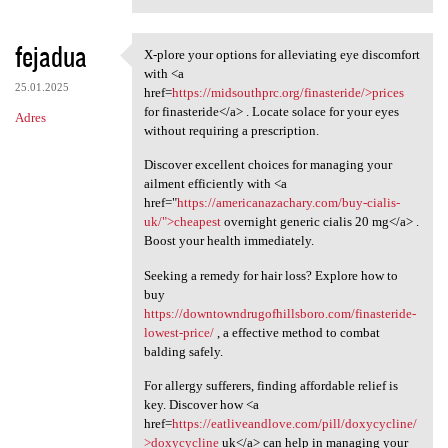
fejadua
X-plore your options for alleviating eye discomfort
X-plore your options for
with <a
25.01.2025
href=
https://midsouthprc.org/finasteride/>prices
for finasteride</a> . Locate solace for your eyes
Adres
without requiring a prescription.
Discover excellent choices for managing your
ailment efficiently with <a
href="
https://americanazachary.com/buy-cialis-
uk/">cheapest
overnight generic cialis 20 mg</a> .
Boost your health immediately.
Seeking a remedy for hair loss? Explore how to
buy
https://downtowndrugofhillsboro.com/finasteride-
lowest-price/
, a effective method to combat
balding safely.
For allergy sufferers, finding affordable relief is
key. Discover how <a
href=
https://eatliveandlove.com/pill/doxycycline/
>doxycycline
uk</a> can help in managing your