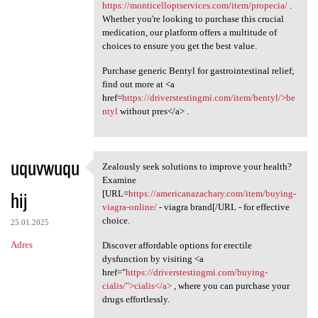
https://monticelloptservices.com/item/propecia/
.
Whether you're looking to purchase this crucial
medication, our platform offers a multitude of
choices to ensure you get the best value.
Purchase generic Bentyl for gastrointestinal relief;
find out more at <a
href=
https://driverstestingmi.com/item/bentyl/>be
ntyl
without pres</a> .
uquvwuqu
Zealously seek solutions to improve your health?
Zealously seek solutions to
Examine
hij
[URL=
https://americanazachary.com/item/buying-
viagra-online/
- viagra brand[/URL - for effective
choice.
25.01.2025
Adres
Discover affordable options for erectile
dysfunction by visiting <a
href="
https://driverstestingmi.com/buying-
cialis/">cialis</a>
, where you can purchase your
drugs effortlessly.