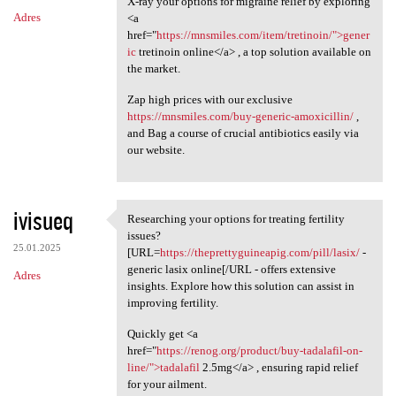
X-ray your options for migraine relief by exploring
Adres
<a
href="
https://mnsmiles.com/item/tretinoin/">gener
ic
tretinoin online</a> , a top solution available on
the market.
Zap high prices with our exclusive
https://mnsmiles.com/buy-generic-amoxicillin/
,
and Bag a course of crucial antibiotics easily via
our website.
ivisueq
Researching your options for treating fertility
Researching your options for
issues?
25.01.2025
[URL=
https://theprettyguineapig.com/pill/lasix/
-
generic lasix online[/URL - offers extensive
Adres
insights. Explore how this solution can assist in
improving fertility.
Quickly get <a
href="
https://renog.org/product/buy-tadalafil-on-
line/">tadalafil
2.5mg</a> , ensuring rapid relief
for your ailment.