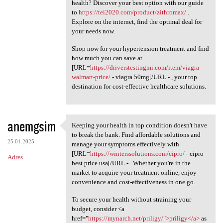
health? Discover your best option with our guide
to
https://tei2020.com/product/zithromax/
.
Explore on the internet, find the optimal deal for
your needs now.
Shop now for your hypertension treatment and find
how much you can save at
[URL=
https://driverstestingmi.com/item/viagra-
walmart-price/
- viagra 50mg[/URL - , your top
destination for cost-effective healthcare solutions.
anemgsim
Keeping your health in top condition doesn't have
Keeping your health in top
to break the bank. Find affordable solutions and
25.01.2025
manage your symptoms effectively with
[URL=
https://winterssolutions.com/cipro/
- cipro
Adres
best price usa[/URL - . Whether you're in the
market to acquire your treatment online, enjoy
convenience and cost-effectiveness in one go.
To secure your health without straining your
budget, consider <a
href="
https://mynarch.net/priligy/">priligy</a>
as