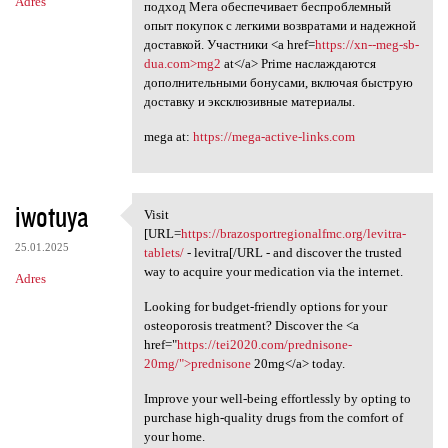
Adres
подход Мега обеспечивает беспроблемный
опыт покупок с легкими возвратами и надежной
доставкой. Участники <a href=
https://xn--meg-sb-
dua.com>mg2
at</a> Prime наслаждаются
дополнительными бонусами, включая быструю
доставку и эксклюзивные материалы.
mega at:
https://mega-active-links.com
iwotuya
Visit
Visit [URL=https:/
[URL=
https://brazosportregionalfmc.org/levitra-
25.01.2025
tablets/
- levitra[/URL - and discover the trusted
way to acquire your medication via the internet.
Adres
Looking for budget-friendly options for your
osteoporosis treatment? Discover the <a
href="
https://tei2020.com/prednisone-
20mg/">prednisone
20mg</a> today.
Improve your well-being effortlessly by opting to
purchase high-quality drugs from the comfort of
your home.