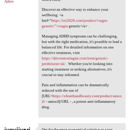
Adres
Discover an effective way to enhance your
wellbeing: <a
href="
https://tei2020.com/product/viagra-
generic/">viagra
generic</a> .
Managing ADHD symptoms can be challenging,
but with the right medication, it's possible to lead a
balanced life. For detailed information on one
effective treatment, visit
https://driverstestingmi.com/item/generic-
prednisone-uk/
. Whether you're looking into
starting treatment or seeking alternatives, it's
crucial to stay informed.
Pain and inflammation can be dramatically
reduced with the use of
[URL=
https://ofearthandbeauty.com/product/amox
il/
- amoxil[/URL - , a potent anti-inflammatory
drug.
Opt for the most economical solution to your