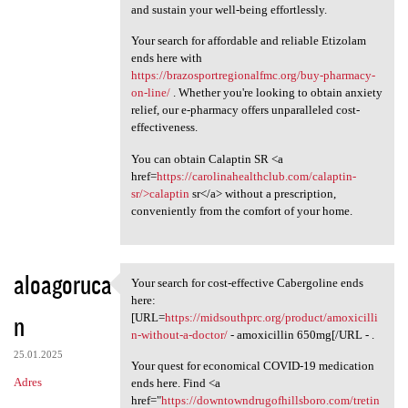
and sustain your well-being effortlessly.
Your search for affordable and reliable Etizolam
ends here with
https://brazosportregionalfmc.org/buy-pharmacy-
on-line/
. Whether you're looking to obtain anxiety
relief, our e-pharmacy offers unparalleled cost-
effectiveness.
You can obtain Calaptin SR <a
href=
https://carolinahealthclub.com/calaptin-
sr/>calaptin
sr</a> without a prescription,
conveniently from the comfort of your home.
aloagoruca
Your search for cost-effective Cabergoline ends
Your search for cost
here:
n
[URL=
https://midsouthprc.org/product/amoxicilli
n-without-a-doctor/
- amoxicillin 650mg[/URL - .
25.01.2025
Your quest for economical COVID-19 medication
Adres
ends here. Find <a
href="
https://downtowndrugofhillsboro.com/tretin