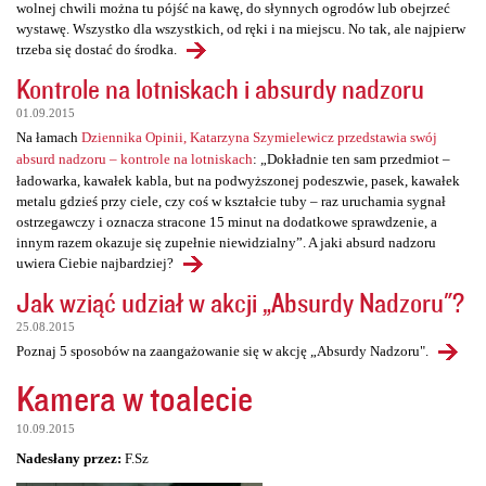
wolnej chwili można tu pójść na kawę, do słynnych ogrodów lub obejrzeć
wystawę. Wszystko dla wszystkich, od ręki i na miejscu. No tak, ale najpierw
trzeba się dostać do środka.
Kontrole na lotniskach i absurdy nadzoru
01.09.2015
Na łamach
Dziennika Opinii, Katarzyna Szymielewicz przedstawia swój
absurd nadzoru – kontrole na lotniskach
: „Dokładnie ten sam przedmiot –
ładowarka, kawałek kabla, but na podwyższonej podeszwie, pasek, kawałek
metalu gdzieś przy ciele, czy coś w kształcie tuby – raz uruchamia sygnał
ostrzegawczy i oznacza stracone 15 minut na dodatkowe sprawdzenie, a
innym razem okazuje się zupełnie niewidzialny”. A jaki absurd nadzoru
uwiera Ciebie najbardziej?
Jak wziąć udział w akcji „Absurdy Nadzoru"?
25.08.2015
Poznaj 5 sposobów na zaangażowanie się w akcję „Absurdy Nadzoru".
Kamera w toalecie
10.09.2015
Nadesłany przez:
F.Sz