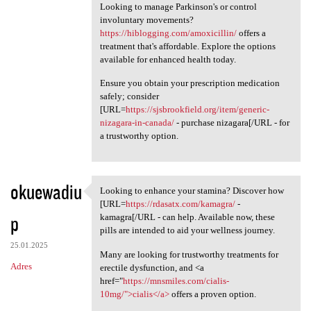
Looking to manage Parkinson's or control
involuntary movements?
https://hiblogging.com/amoxicillin/
offers a
treatment that's affordable. Explore the options
available for enhanced health today.
Ensure you obtain your prescription medication
safely; consider
[URL=
https://sjsbrookfield.org/item/generic-
nizagara-in-canada/
- purchase nizagara[/URL - for
a trustworthy option.
okuewadiu
Looking to enhance your stamina? Discover how
Looking to enhance your
[URL=
https://rdasatx.com/kamagra/
-
p
kamagra[/URL - can help. Available now, these
pills are intended to aid your wellness journey.
25.01.2025
Many are looking for trustworthy treatments for
Adres
erectile dysfunction, and <a
href="
https://mnsmiles.com/cialis-
10mg/">cialis</a>
offers a proven option.