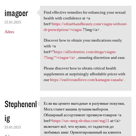
imagoer
Find effective remedies for enhancing your sexual
Find effective remedies for
health with confidence at <a
25.01.2025
href=
https://ofearthandbeauty.com/viagra-without-
dr-prescription/>viagra
75mg</a> .
Adres
Discover how to obtain your medications easily
with <a
href="
https://alliedentinc.com/drugs/viagra-
75mg/">viagra</a>
, ensuring discretion and ease.
Please discover how to obtain critical health
supplements at surprisingly affordable prices with
our
https://eatliveandlove.com/kamagra-canada/
.
Stephenenl
Если вы цените выгодные и разумные покупки,
Если вы цените выгодные и
Мега станет вашим лучшим выбором.
ig
Обширный ассортимент премиум-товаров <a
href=
https://xn--meg-sb-dua.com>mg11
at</a>
включает всё, что нужно, от гаджетов до
25.01.2025
любимых книг. Ориентированный на клиента