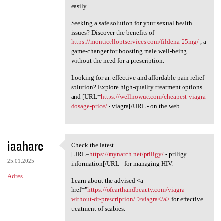
easily.
Seeking a safe solution for your sexual health
issues? Discover the benefits of
https://monticelloptservices.com/fildena-25mg/
, a
game-changer for boosting male well-being
without the need for a prescription.
Looking for an effective and affordable pain relief
solution? Explore high-quality treatment options
and [URL=
https://wellnowuc.com/cheapest-viagra-
dosage-price/
- viagra[/URL - on the web.
iaahare
Check the latest
Check the latest [URL=https:/
[URL=
https://mynarch.net/priligy/
- priligy
25.01.2025
information[/URL - for managing HIV.
Adres
Learn about the advised <a
href="
https://ofearthandbeauty.com/viagra-
without-dr-prescription/">viagra</a>
for effective
treatment of scabies.