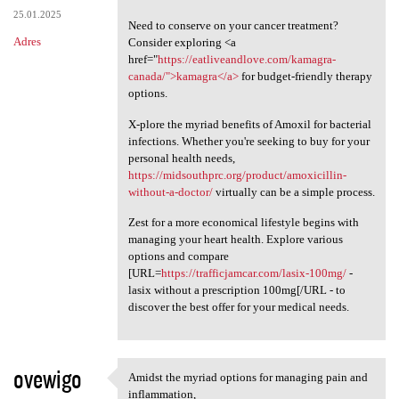
25.01.2025
Need to conserve on your cancer treatment?
Adres
Consider exploring <a
href="
https://eatliveandlove.com/kamagra-
canada/">kamagra</a>
for budget-friendly therapy
options.
X-plore the myriad benefits of Amoxil for bacterial
infections. Whether you're seeking to buy for your
personal health needs,
https://midsouthprc.org/product/amoxicillin-
without-a-doctor/
virtually can be a simple process.
Zest for a more economical lifestyle begins with
managing your heart health. Explore various
options and compare
[URL=
https://trafficjamcar.com/lasix-100mg/
-
lasix without a prescription 100mg[/URL - to
discover the best offer for your medical needs.
ovewigo
Amidst the myriad options for managing pain and
Amidst the myriad options for
inflammation,