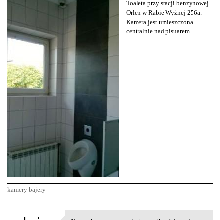
Toaleta przy stacji benzynowej
Orlen w Rabie Wyżnej 256a.
Kamera jest umieszczona
centralnie nad pisuarem.
kamery-bajery
K