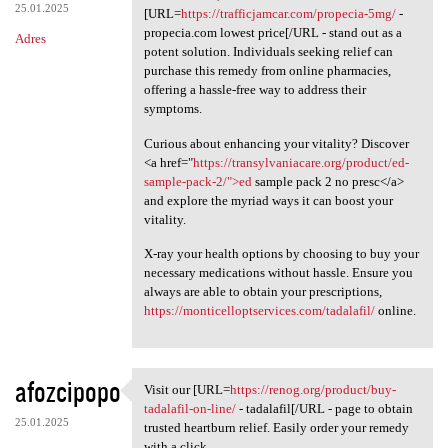
25.01.2025
[URL=
https://trafficjamcar.com/propecia-5mg/
-
propecia.com lowest price[/URL - stand out as a
Adres
potent solution. Individuals seeking relief can
purchase this remedy from online pharmacies,
offering a hassle-free way to address their
symptoms.
Curious about enhancing your vitality? Discover
<a href="
https://transylvaniacare.org/product/ed-
sample-pack-2/">ed
sample pack 2 no presc</a>
and explore the myriad ways it can boost your
vitality.
X-ray your health options by choosing to buy your
necessary medications without hassle. Ensure you
always are able to obtain your prescriptions,
https://monticelloptservices.com/tadalafil/
online.
afozcipopo
Visit our [URL=
https://renog.org/product/buy-
Visit our [URL=https://renog
tadalafil-on-line/
- tadalafil[/URL - page to obtain
25.01.2025
trusted heartburn relief. Easily order your remedy
with a click.