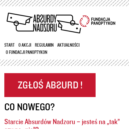
Przejdź
do
treści
START
O AKCJI
REGULAMIN
AKTUALNOŚCI
O FUNDACJI PANOPTYKON
CO NOWEGO?
Starcie Absurdów Nadzoru – jesteś na „tak”