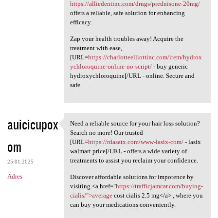
https://alliedentinc.com/drugs/prednisone-20mg/
offers a reliable, safe solution for enhancing
efficacy.
Zap your health troubles away! Acquire the
treatment with ease,
[URL=
https://charlotteelliottinc.com/item/hydrox
ychloroquine-online-no-script/
- buy generic
hydroxychloroquine[/URL - online. Secure and
safe.
auicicupox
Need a reliable source for your hair loss solution?
Need a reliable source for
Search no more! Our trusted
om
[URL=
https://rdasatx.com/www-lasix-com/
- lasix
walmart price[/URL - offers a wide variety of
treatments to assist you reclaim your confidence.
25.01.2025
Adres
Discover affordable solutions for impotence by
visiting <a href="
https://trafficjamcar.com/buying-
cialis/">average
cost cialis 2.5 mg</a> , where you
can buy your medications conveniently.