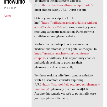
imewumo
To uncover the most recent and best
To uncover the most recent
[URL=
https://eatliveandlove.com/pill/lasix/
-
25.01.2025
order chinese lasix[/URL - , visit our site.
Adres
Obtain your prescription for <a
href="
https://trafficjamcar.com/vidalista-without-
an-rx/">vidalista</a>
with ease, ensuring you're
receiving authentic medication. Purchase with
confidence through our website.
X-plore the myriad options to secure your
medications affordably; our portal allows you to
https://americanazachary.com/prednisone-
coupons/
effortlessly. This opportunity enables
individuals seeking to purchase their
pharmaceuticals economically.
For those seeking relief from gout or arthritis-
related discomfort, consider exploring
[URL=
https://sjsbrookfield.org/product/pharmacy-
from-india/
- pharmacy price walmart[/URL - .
Acquire this remedy via web to potentially ease
your symptoms efficiently.