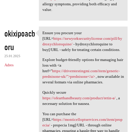
allergy symptoms, providing both efficacy and
value.
okixipoacb
Ensure you procure your
Ensure you procure your [URL
[URL=
https://newyorksecuritylicense.com/pill/hy
oru
droxychloroquine/
- hydroxychloroquine to
buy[/URL - safely for treating certain conditions.
25.01.2025
Explore budget-friendly options for managing hair
Adres
loss with <a
href="
https://driverstestingmi.com/item/generic-
prednisone-uk/">prednisone</a>
, now available in
several formats via online pharmacies.
Quickly secure
https://ofearthandbeauty.com/product/retin-a/
, a
necessary solution for nausea.
You can purchase the
[URL=
https://monticelloptservices.com/item/prop
ecia/
- propecia 1mg[/URL - through online
pharmacies, ensuring a hassle-free way to handle