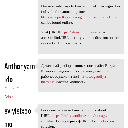
Discover safe ways to treat endometriosis signs. For
individual treatment options,
https://theprettyguineapig.com/low-price-retin-a/
can be found online.
Visit [URL=
https://rdasatx.com/amoxil/
-
amoxicillin[/URL - to buy your medication on the
internet at fantastic prices.
Anthonyam
Детальный разбор официального сайта Водка
Детальный разбор официального
Казино и вход на него через актуальное и
ido
рабочее зеркало <a href="
https://gaudiya-
math.ru/">
казино Vodka</a>
25.01.2025
Adres
eviyisixoo
For immediate ease from pain, think about
For immediate ease from pain,
[URL=
https://eatliveandlove.com/kamagra-
mo
canada/
- kamagra prices[/URL - for an effective
solution.