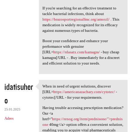
If you're searching for an effective treatment to
tackle bacterial infections, think about
https://brazosportregionalfmc.org/amoxil/
. This
medication is widely recognized for its efficacy
against numerous types of bacteria.
Boost your confidence and enhance your
performance with genuine
[URL=
https://rdasatx.com/kamagra/
- buy cheap
kamagra[/URL - . Buy immediately for a discreet
and efficient solution to your needs.
idatisuher
When in need of urgent solutions, discover
When in need of urgent
[URL=
https://americanazachary.com/cytotec/
-
o
cytotec[/URL - for your requirements.
Having trouble accessing prescription medication?
25.01.2025
Our <a
Adres
href="
https://renog.org/item/prednisone/">prednis
one
40mg</a> option offers a convenient solution,
enabling you to acquire vital pharmaceuticals