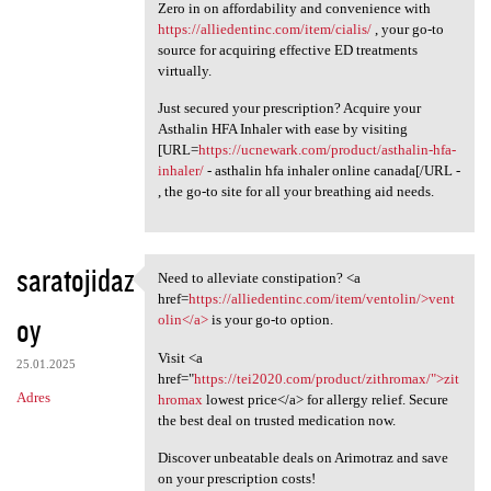
Zero in on affordability and convenience with
https://alliedentinc.com/item/cialis/
, your go-to
source for acquiring effective ED treatments
virtually.
Just secured your prescription? Acquire your
Asthalin HFA Inhaler with ease by visiting
[URL=
https://ucnewark.com/product/asthalin-hfa-
inhaler/
- asthalin hfa inhaler online canada[/URL -
, the go-to site for all your breathing aid needs.
saratojidaz
Need to alleviate constipation? <a
Need to alleviate
href=
https://alliedentinc.com/item/ventolin/>vent
oy
olin</a>
is your go-to option.
Visit <a
25.01.2025
href="
https://tei2020.com/product/zithromax/">zit
Adres
hromax
lowest price</a> for allergy relief. Secure
the best deal on trusted medication now.
Discover unbeatable deals on Arimotraz and save
on your prescription costs!