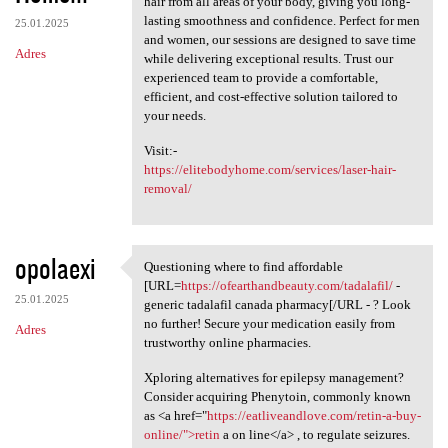
hair from all areas of your body, giving you long-
lasting smoothness and confidence. Perfect for men
25.01.2025
and women, our sessions are designed to save time
Adres
while delivering exceptional results. Trust our
experienced team to provide a comfortable,
efficient, and cost-effective solution tailored to
your needs.
Visit:-
https://elitebodyhome.com/services/laser-hair-
removal/
opolaexi
Questioning where to find affordable
Questioning where to find
[URL=
https://ofearthandbeauty.com/tadalafil/
-
25.01.2025
generic tadalafil canada pharmacy[/URL - ? Look
no further! Secure your medication easily from
Adres
trustworthy online pharmacies.
Xploring alternatives for epilepsy management?
Consider acquiring Phenytoin, commonly known
as <a href="
https://eatliveandlove.com/retin-a-buy-
online/">retin
a on line</a> , to regulate seizures.