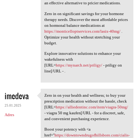
an effective alternative to pricier medications.
Zero in on significant savings for your hormone
therapy needs. Discover the most affordable prices
on hormonal balance medications at
https://monticelloptservices.com/lasix-40mg/
.
Optimize your health without stretching your
budget.
Explore innovative solutions to enhance your
wakefulness with
[URL=
https://mynarch.net/priligy/
- priligy on
line[/URL - .
imedeva
Zero in on your health and wellness; to buy your
Zero in on your health and
prescription medication without the hassle, check
25.01.2025
[URL=
https://alliedentinc.com/item/viagra-50mg/
- viagra 50 mg kaufen[/URL - for a discreet, safe,
Adres
and convenient purchasing experience.
Boost your potency with <a
href="
https://downtowndrugofhillsboro.com/cialis-