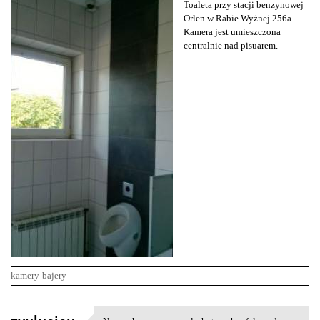
Toaleta przy stacji benzynowej
Orlen w Rabie Wyżnej 256a.
Kamera jest umieszczona
centralnie nad pisuarem.
kamery-bajery
K