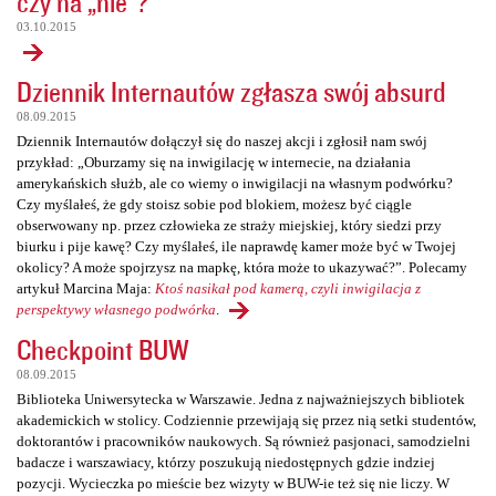
czy na „nie”?
03.10.2015
Dziennik Internautów zgłasza swój absurd
08.09.2015
Dziennik Internautów dołączył się do naszej akcji i zgłosił nam swój
przykład: „Oburzamy się na inwigilację w internecie, na działania
amerykańskich służb, ale co wiemy o inwigilacji na własnym podwórku?
Czy myślałeś, że gdy stoisz sobie pod blokiem, możesz być ciągle
obserwowany np. przez człowieka ze straży miejskiej, który siedzi przy
biurku i pije kawę? Czy myślałeś, ile naprawdę kamer może być w Twojej
okolicy? A może spojrzysz na mapkę, która może to ukazywać?”. Polecamy
artykuł Marcina Maja:
Ktoś nasikał pod kamerą, czyli inwigilacja z
perspektywy własnego podwórka
.
Checkpoint BUW
08.09.2015
Biblioteka Uniwersytecka w Warszawie. Jedna z najważniejszych bibliotek
akademickich w stolicy. Codziennie przewijają się przez nią setki studentów,
doktorantów i pracowników naukowych. Są również pasjonaci, samodzielni
badacze i warszawiacy, którzy poszukują niedostępnych gdzie indziej
pozycji. Wycieczka po mieście bez wizyty w BUW-ie też się nie liczy. W