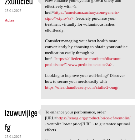
zxulucieu
Now enhance your eyelash growth safely and
Now enhance your eyelash
o
effectively with <a
25.01.2025
m
href=
https://americanazachary.com/generic-
cipro/>cipro</a>
. Securely purchase your
Adres
e
treatment virtually for voluminous lashes
n
effortlessly.
t
Consider managing your heart health more
conveniently by choosing to obtain your cardiac
a
medication easily through <a
r
href="
https://alliedentinc.com/item/discount-
prednisone/">www.prednisone.com</a>
.
z
e
Looking to improve your well-being? Discover
how to secure your needs easily with
https://ofearthandbeauty.com/cialis-2-5mg/
.
izuwuvijige
To enhance your performance, order
To enhance your performance,
[URL=
https://renog.org/product/price-of-ventolin/
fg
- ventolin lower price[/URL - to guarantee optimal
effects.
25.01.2025