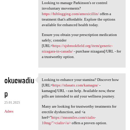
Looking to manage Parkinson's or control
involuntary movements?
https://hiblogging.com/amoxicillin/
offers a
treatment that's affordable. Explore the options
available for enhanced health today.
Ensure you obtain your prescription medication
safely; consider
[URL=
https://sjsbrookfield.org/item/generic-
nizagara-in-canada/
- purchase nizagara[/URL - for
a trustworthy option.
okuewadiu
Looking to enhance your stamina? Discover how
Looking to enhance your
[URL=
https://rdasatx.com/kamagra/
-
p
kamagra[/URL - can help. Available now, these
pills are intended to aid your wellness journey.
25.01.2025
Many are looking for trustworthy treatments for
Adres
erectile dysfunction, and <a
href="
https://mnsmiles.com/cialis-
10mg/">cialis</a>
offers a proven option.