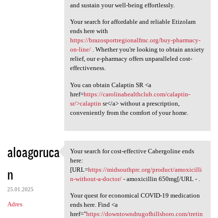
and sustain your well-being effortlessly.
Your search for affordable and reliable Etizolam
ends here with
https://brazosportregionalfmc.org/buy-pharmacy-
on-line/
. Whether you're looking to obtain anxiety
relief, our e-pharmacy offers unparalleled cost-
effectiveness.
You can obtain Calaptin SR <a
href=
https://carolinahealthclub.com/calaptin-
sr/>calaptin
sr</a> without a prescription,
conveniently from the comfort of your home.
aloagoruca
Your search for cost-effective Cabergoline ends
Your search for cost
here:
n
[URL=
https://midsouthprc.org/product/amoxicilli
n-without-a-doctor/
- amoxicillin 650mg[/URL - .
25.01.2025
Your quest for economical COVID-19 medication
Adres
ends here. Find <a
href="
https://downtowndrugofhillsboro.com/tretin