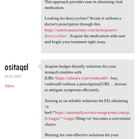
This approach provides ease in obtaining vital
medication.
Looking for doxycycline? Secure it without a
doctor's prescription through this
https://americanazachary.com/item/generic-
doxycycline/
. Acquire the medication with ease
and begin your treatment right away.
ositaqel
Acquire budget-friendly solutions for your
Acquire budget-friendly
stomach troubles with
25.01.2025
[URL=
https://rdasatx.com/vardenafil/
- buy,
vardenafil without a prescription[/URL - , known
Adres
to mitigate symptoms efficiently.
Zeroing in on reliable solutions for ED, obtaining
<a
href="
https://minimallyinvasivesurgerymis.com/pi
ll/viagra/">viagra
50mg</a> becomes a convenient
choice.
Hunting for cost-effective solutions for your