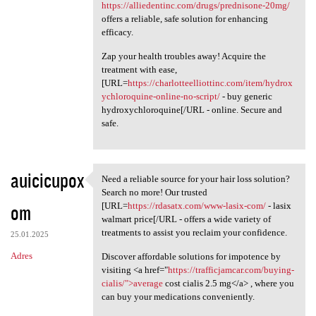
https://alliedentinc.com/drugs/prednisone-20mg/
offers a reliable, safe solution for enhancing
efficacy.
Zap your health troubles away! Acquire the
treatment with ease,
[URL=
https://charlotteelliottinc.com/item/hydrox
ychloroquine-online-no-script/
- buy generic
hydroxychloroquine[/URL - online. Secure and
safe.
auicicupox
Need a reliable source for your hair loss solution?
Need a reliable source for
Search no more! Our trusted
om
[URL=
https://rdasatx.com/www-lasix-com/
- lasix
walmart price[/URL - offers a wide variety of
treatments to assist you reclaim your confidence.
25.01.2025
Adres
Discover affordable solutions for impotence by
visiting <a href="
https://trafficjamcar.com/buying-
cialis/">average
cost cialis 2.5 mg</a> , where you
can buy your medications conveniently.