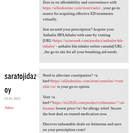
Zero in on affordability and convenience with
https://alliedentinc.com/item/cialis/
, your go-to
source for acquiring effective ED treatments
virtually.
Just secured your prescription? Acquire your
Asthalin HFA Inhaler with ease by visiting
[URL=
https://ucnewark.com/product/asthalin-hfa-
inhaler/
- asthalin hfa inhaler online canada[/URL -
, the go-to site for all your breathing aid needs.
saratojidaz
Need to alleviate constipation? <a
Need to alleviate
href=
https://alliedentinc.com/item/ventolin/>vent
oy
olin</a>
is your go-to option.
Visit <a
25.01.2025
href="
https://tei2020.com/product/zithromax/">zit
Adres
hromax
lowest price</a> for allergy relief. Secure
the best deal on trusted medication now.
Discover unbeatable deals on Arimotraz and save
on your prescription costs!