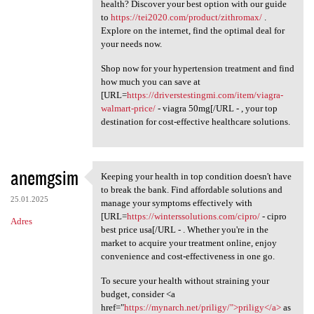
health? Discover your best option with our guide
to
https://tei2020.com/product/zithromax/
.
Explore on the internet, find the optimal deal for
your needs now.
Shop now for your hypertension treatment and find
how much you can save at
[URL=
https://driverstestingmi.com/item/viagra-
walmart-price/
- viagra 50mg[/URL - , your top
destination for cost-effective healthcare solutions.
anemgsim
Keeping your health in top condition doesn't have
Keeping your health in top
to break the bank. Find affordable solutions and
25.01.2025
manage your symptoms effectively with
[URL=
https://winterssolutions.com/cipro/
- cipro
Adres
best price usa[/URL - . Whether you're in the
market to acquire your treatment online, enjoy
convenience and cost-effectiveness in one go.
To secure your health without straining your
budget, consider <a
href="
https://mynarch.net/priligy/">priligy</a>
as