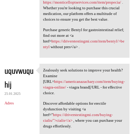
https://monticelloptservices.com/item/propecia/
.
Whether you're looking to purchase this crucial
medication, our platform offers a multitude of
choices to ensure you get the best value.
Purchase generic Bentyl for gastrointestinal relief;
find out more at <a
href=
https://driverstestingmi.com/item/bentyl/>be
ntyl
without pres</a> .
uquvwuqu
Zealously seek solutions to improve your health?
Zealously seek solutions to
Examine
hij
[URL=
https://americanazachary.com/item/buying-
viagra-online/
- viagra brand[/URL - for effective
choice.
25.01.2025
Adres
Discover affordable options for erectile
dysfunction by visiting <a
href="
https://driverstestingmi.com/buying-
cialis/">cialis</a>
, where you can purchase your
drugs effortlessly.