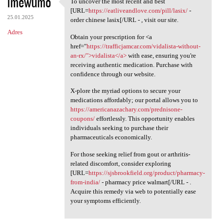
imewumo
To uncover the most recent and best
To uncover the most recent
[URL=
https://eatliveandlove.com/pill/lasix/
-
25.01.2025
order chinese lasix[/URL - , visit our site.
Adres
Obtain your prescription for <a
href="
https://trafficjamcar.com/vidalista-without-
an-rx/">vidalista</a>
with ease, ensuring you're
receiving authentic medication. Purchase with
confidence through our website.
X-plore the myriad options to secure your
medications affordably; our portal allows you to
https://americanazachary.com/prednisone-
coupons/
effortlessly. This opportunity enables
individuals seeking to purchase their
pharmaceuticals economically.
For those seeking relief from gout or arthritis-
related discomfort, consider exploring
[URL=
https://sjsbrookfield.org/product/pharmacy-
from-india/
- pharmacy price walmart[/URL - .
Acquire this remedy via web to potentially ease
your symptoms efficiently.