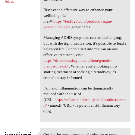
Adres
Discover an effective way to enhance your
wellbeing: <a
href="
https://tei2020.com/product/viagra-
generic/">viagra
generic</a> .
Managing ADHD symptoms can be challenging,
but with the right medication, it's possible to lead a
balanced life. For detailed information on one
effective treatment, visit
https://driverstestingmi.com/item/generic-
prednisone-uk/
. Whether you're looking into
starting treatment or seeking alternatives, it's
crucial to stay informed.
Pain and inflammation can be dramatically
reduced with the use of
[URL=
https://ofearthandbeauty.com/product/amox
il/
- amoxil[/URL - , a potent anti-inflammatory
drug.
Opt for the most economical solution to your