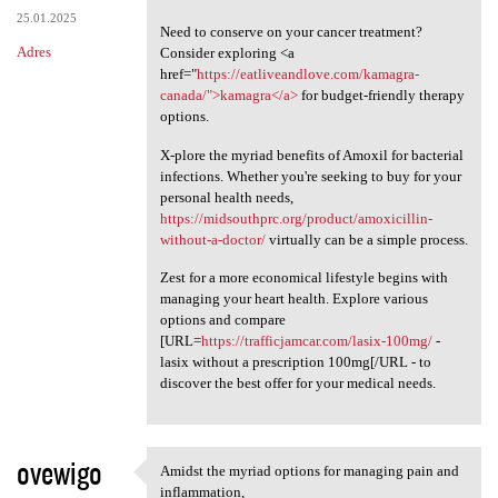
25.01.2025
Need to conserve on your cancer treatment?
Adres
Consider exploring <a
href="
https://eatliveandlove.com/kamagra-
canada/">kamagra</a>
for budget-friendly therapy
options.
X-plore the myriad benefits of Amoxil for bacterial
infections. Whether you're seeking to buy for your
personal health needs,
https://midsouthprc.org/product/amoxicillin-
without-a-doctor/
virtually can be a simple process.
Zest for a more economical lifestyle begins with
managing your heart health. Explore various
options and compare
[URL=
https://trafficjamcar.com/lasix-100mg/
-
lasix without a prescription 100mg[/URL - to
discover the best offer for your medical needs.
ovewigo
Amidst the myriad options for managing pain and
Amidst the myriad options for
inflammation,