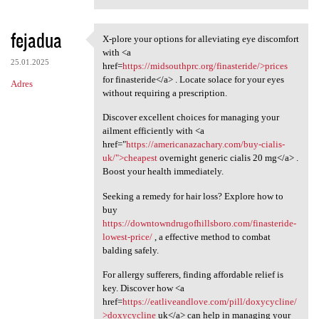
fejadua
X-plore your options for alleviating eye discomfort
X-plore your options for
with <a
25.01.2025
href=
https://midsouthprc.org/finasteride/>prices
for finasteride</a> . Locate solace for your eyes
Adres
without requiring a prescription.
Discover excellent choices for managing your
ailment efficiently with <a
href="
https://americanazachary.com/buy-cialis-
uk/">cheapest
overnight generic cialis 20 mg</a> .
Boost your health immediately.
Seeking a remedy for hair loss? Explore how to
buy
https://downtowndrugofhillsboro.com/finasteride-
lowest-price/
, a effective method to combat
balding safely.
For allergy sufferers, finding affordable relief is
key. Discover how <a
href=
https://eatliveandlove.com/pill/doxycycline/
>doxycycline
uk</a> can help in managing your