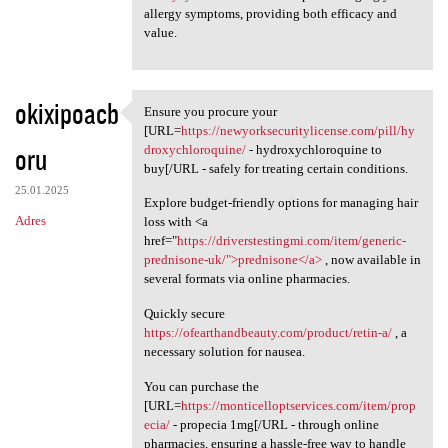
allergy symptoms, providing both efficacy and
value.
okixipoacb
Ensure you procure your
Ensure you procure your [URL
[URL=
https://newyorksecuritylicense.com/pill/hy
oru
droxychloroquine/
- hydroxychloroquine to
buy[/URL - safely for treating certain conditions.
25.01.2025
Explore budget-friendly options for managing hair
Adres
loss with <a
href="
https://driverstestingmi.com/item/generic-
prednisone-uk/">prednisone</a>
, now available in
several formats via online pharmacies.
Quickly secure
https://ofearthandbeauty.com/product/retin-a/
, a
necessary solution for nausea.
You can purchase the
[URL=
https://monticelloptservices.com/item/prop
ecia/
- propecia 1mg[/URL - through online
pharmacies, ensuring a hassle-free way to handle