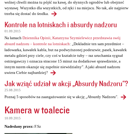
wolnej chwili można tu pójść na kawę, do słynnych ogrodów lub obejrzeć
wystawę. Wszystko dla wszystkich, od ręki i na miejscu. No tak, ale najpierw
trzeba się dostać do środka.
Kontrole na lotniskach i absurdy nadzoru
01.09.2015
Na łamach
Dziennika Opinii, Katarzyna Szymielewicz przedstawia swój
absurd nadzoru – kontrole na lotniskach
: „Dokładnie ten sam przedmiot –
ładowarka, kawałek kabla, but na podwyższonej podeszwie, pasek, kawałek
metalu gdzieś przy ciele, czy coś w kształcie tuby – raz uruchamia sygnał
ostrzegawczy i oznacza stracone 15 minut na dodatkowe sprawdzenie, a
innym razem okazuje się zupełnie niewidzialny”. A jaki absurd nadzoru
uwiera Ciebie najbardziej?
Jak wziąć udział w akcji „Absurdy Nadzoru"?
25.08.2015
Poznaj 5 sposobów na zaangażowanie się w akcję „Absurdy Nadzoru".
Kamera w toalecie
10.09.2015
Nadesłany przez:
F.Sz