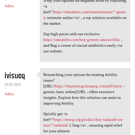
X-ray your options for migraine relief by exploring
Adres
<a
href="
https://mnsmiles.com/item/tretinoin/">gener
ic
tretinoin online</a> , a top solution available on
the market.
Zap high prices with our exclusive
https://mnsmiles.com/buy-generic-amoxicillin/
,
and Bag a course of crucial antibiotics easily via
our website.
ivisueq
Researching your options for treating fertility
Researching your options for
issues?
25.01.2025
[URL=
https://theprettyguineapig.com/pill/lasix/
-
generic lasix online[/URL - offers extensive
Adres
insights. Explore how this solution can assist in
improving fertility.
Quickly get <a
href="
https://renog.org/product/buy-tadalafil-on-
line/">tadalafil
2.5mg</a> , ensuring rapid relief
for your ailment.