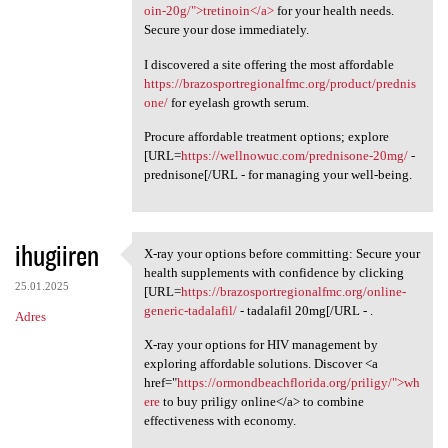
oin-20g/">tretinoin</a>
for your health needs.
Secure your dose immediately.
I discovered a site offering the most affordable
https://brazosportregionalfmc.org/product/prednis
one/
for eyelash growth serum.
Procure affordable treatment options; explore
[URL=
https://wellnowuc.com/prednisone-20mg/
-
prednisone[/URL - for managing your well-being.
ihugiiren
X-ray your options before committing: Secure your
X-ray your options before
health supplements with confidence by clicking
25.01.2025
[URL=
https://brazosportregionalfmc.org/online-
generic-tadalafil/
- tadalafil 20mg[/URL - .
Adres
X-ray your options for HIV management by
exploring affordable solutions. Discover <a
href="
https://ormondbeachflorida.org/priligy/">wh
ere
to buy priligy online</a> to combine
effectiveness with economy.