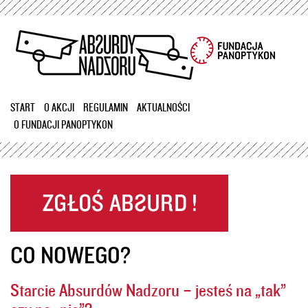
Przejdź
do
treści
START
O AKCJI
REGULAMIN
AKTUALNOŚCI
O FUNDACJI PANOPTYKON
CO NOWEGO?
Starcie Absurdów Nadzoru – jesteś na „tak”