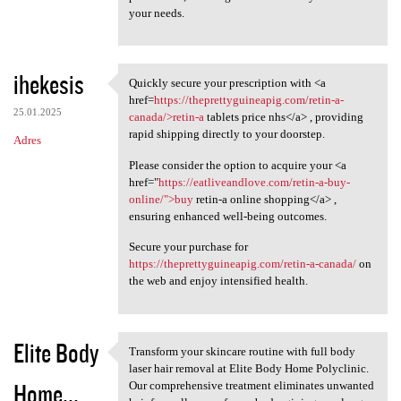
your needs.
ihekesis
Quickly secure your prescription with <a
Quickly secure your
href=
https://theprettyguineapig.com/retin-a-
25.01.2025
canada/>retin-a
tablets price nhs</a> , providing
rapid shipping directly to your doorstep.
Adres
Please consider the option to acquire your <a
href="
https://eatliveandlove.com/retin-a-buy-
online/">buy
retin-a online shopping</a> ,
ensuring enhanced well-being outcomes.
Secure your purchase for
https://theprettyguineapig.com/retin-a-canada/
on
the web and enjoy intensified health.
Elite Body
Transform your skincare routine with full body
Transform your skincare
laser hair removal at Elite Body Home Polyclinic.
Home...
Our comprehensive treatment eliminates unwanted