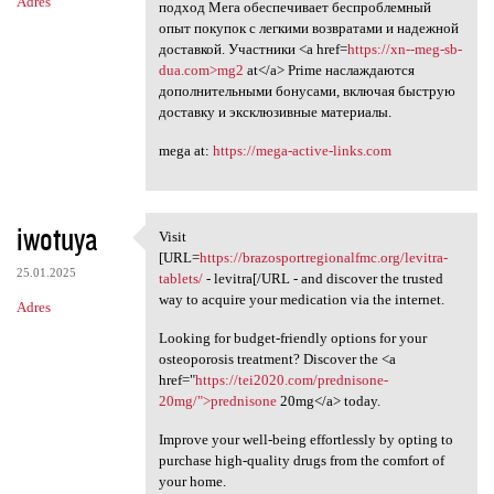
Adres
подход Мега обеспечивает беспроблемный
опыт покупок с легкими возвратами и надежной
доставкой. Участники <a href=
https://xn--meg-sb-
dua.com>mg2
at</a> Prime наслаждаются
дополнительными бонусами, включая быструю
доставку и эксклюзивные материалы.
mega at:
https://mega-active-links.com
iwotuya
Visit
Visit [URL=https:/
[URL=
https://brazosportregionalfmc.org/levitra-
25.01.2025
tablets/
- levitra[/URL - and discover the trusted
way to acquire your medication via the internet.
Adres
Looking for budget-friendly options for your
osteoporosis treatment? Discover the <a
href="
https://tei2020.com/prednisone-
20mg/">prednisone
20mg</a> today.
Improve your well-being effortlessly by opting to
purchase high-quality drugs from the comfort of
your home.