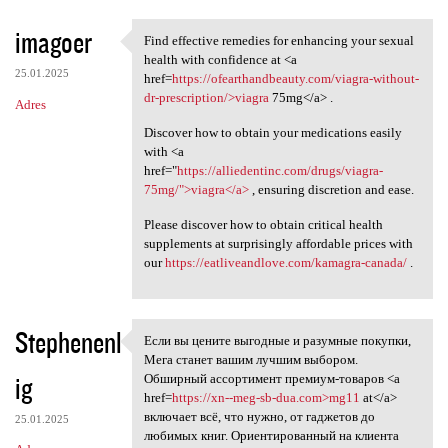
imagoer
Find effective remedies for enhancing your sexual
Find effective remedies for
health with confidence at <a
25.01.2025
href=
https://ofearthandbeauty.com/viagra-without-
dr-prescription/>viagra
75mg</a> .
Adres
Discover how to obtain your medications easily
with <a
href="
https://alliedentinc.com/drugs/viagra-
75mg/">viagra</a>
, ensuring discretion and ease.
Please discover how to obtain critical health
supplements at surprisingly affordable prices with
our
https://eatliveandlove.com/kamagra-canada/
.
Stephenenl
Если вы цените выгодные и разумные покупки,
Если вы цените выгодные и
Мега станет вашим лучшим выбором.
ig
Обширный ассортимент премиум-товаров <a
href=
https://xn--meg-sb-dua.com>mg11
at</a>
включает всё, что нужно, от гаджетов до
25.01.2025
любимых книг. Ориентированный на клиента