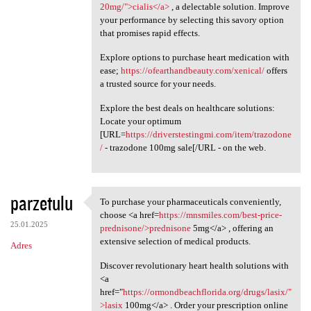
20mg/">cialis</a>
, a delectable solution. Improve
your performance by selecting this savory option
that promises rapid effects.
Explore options to purchase heart medication with
ease;
https://ofearthandbeauty.com/xenical/
offers
a trusted source for your needs.
Explore the best deals on healthcare solutions:
Locate your optimum
[URL=
https://driverstestingmi.com/item/trazodone
/
- trazodone 100mg sale[/URL - on the web.
parzetulu
To purchase your pharmaceuticals conveniently,
To purchase your
choose <a href=
https://mnsmiles.com/best-price-
25.01.2025
prednisone/>prednisone
5mg</a> , offering an
extensive selection of medical products.
Adres
Discover revolutionary heart health solutions with
<a
href="
https://ormondbeachflorida.org/drugs/lasix/"
>lasix
100mg</a> . Order your prescription online