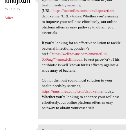
iunujixori
Opt for the most economical
health needs by securing
25.01.2025
[URL=
https://mnsmiles.com/item/dapoxetine/
-
dapoxetine[/URL - today. Whether you're aiming
Adres
to improve your wellness effortlessly, our online
platform offers an easy pathway to obtain your
essentials.
If you're looking for an effective solution to tackle
bacterial infections, ponder <a
href="
https://wellnowuc.com/amoxicillin-
650mg/">amoxicillin.com
lowest price</a> . This
antibiotic is well-known for its efficacy against a
wide array of bacteria.
Opt for the most economical solution to your
health needs by securing
https://mnsmiles.com/item/dapoxetine/
today.
Whether you're looking to enhance your wellness
effortlessly, our online platform offers an easy
pathway to obtain your essentials.