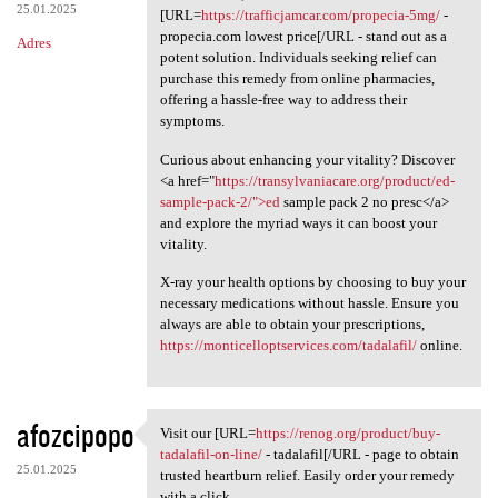
25.01.2025
[URL=
https://trafficjamcar.com/propecia-5mg/
-
propecia.com lowest price[/URL - stand out as a
Adres
potent solution. Individuals seeking relief can
purchase this remedy from online pharmacies,
offering a hassle-free way to address their
symptoms.
Curious about enhancing your vitality? Discover
<a href="
https://transylvaniacare.org/product/ed-
sample-pack-2/">ed
sample pack 2 no presc</a>
and explore the myriad ways it can boost your
vitality.
X-ray your health options by choosing to buy your
necessary medications without hassle. Ensure you
always are able to obtain your prescriptions,
https://monticelloptservices.com/tadalafil/
online.
afozcipopo
Visit our [URL=
https://renog.org/product/buy-
Visit our [URL=https://renog
tadalafil-on-line/
- tadalafil[/URL - page to obtain
25.01.2025
trusted heartburn relief. Easily order your remedy
with a click.