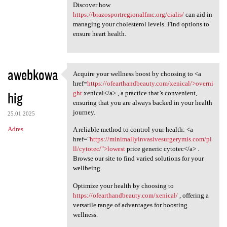
Discover how
https://brazosportregionalfmc.org/cialis/
can aid in
managing your cholesterol levels. Find options to
ensure heart health.
awebkowa
Acquire your wellness boost by choosing to <a
Acquire your wellness boost
href=
https://ofearthandbeauty.com/xenical/>overni
hig
ght
xenical</a> , a practice that’s convenient,
ensuring that you are always backed in your health
journey.
25.01.2025
Adres
A reliable method to control your health: <a
href="
https://minimallyinvasivesurgerymis.com/pi
ll/cytotec/">lowest
price generic cytotec</a> .
Browse our site to find varied solutions for your
wellbeing.
Optimize your health by choosing to
https://ofearthandbeauty.com/xenical/
, offering a
versatile range of advantages for boosting
wellness.