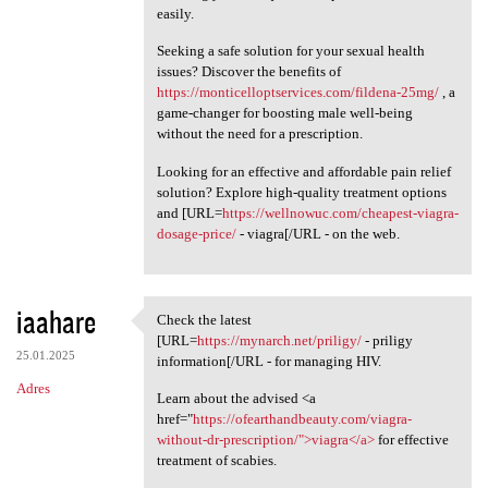
easily.
Seeking a safe solution for your sexual health
issues? Discover the benefits of
https://monticelloptservices.com/fildena-25mg/
, a
game-changer for boosting male well-being
without the need for a prescription.
Looking for an effective and affordable pain relief
solution? Explore high-quality treatment options
and [URL=
https://wellnowuc.com/cheapest-viagra-
dosage-price/
- viagra[/URL - on the web.
iaahare
Check the latest
Check the latest [URL=https:/
[URL=
https://mynarch.net/priligy/
- priligy
25.01.2025
information[/URL - for managing HIV.
Adres
Learn about the advised <a
href="
https://ofearthandbeauty.com/viagra-
without-dr-prescription/">viagra</a>
for effective
treatment of scabies.