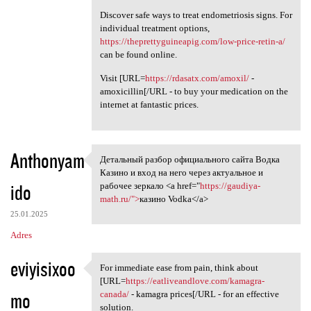
Discover safe ways to treat endometriosis signs. For
individual treatment options,
https://theprettyguineapig.com/low-price-retin-a/
can be found online.
Visit [URL=
https://rdasatx.com/amoxil/
-
amoxicillin[/URL - to buy your medication on the
internet at fantastic prices.
Anthonyam
Детальный разбор официального сайта Водка
Детальный разбор официального
Казино и вход на него через актуальное и
ido
рабочее зеркало <a href="
https://gaudiya-
math.ru/">
казино Vodka</a>
25.01.2025
Adres
eviyisixoo
For immediate ease from pain, think about
For immediate ease from pain,
[URL=
https://eatliveandlove.com/kamagra-
mo
canada/
- kamagra prices[/URL - for an effective
solution.