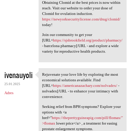
Obtaining Clomid at the best prices is now within
reach. Visit our website to order your dose of
Clomid for ovulation induction.
https://newyorksecuritylicense.com/drug/clomid/
today!
Join our community to get your
[URL=
https://sjsbrookfield.org/product/pharmacy/
- barcelona pharmacy[/URL - and explore a wide
variety for reproductive health products.
ivenauyoli
Rejuvenate your love life by exploring the most
Rejuvenate your love life by
economical solutions available. Find
25.01.2025
[URL=
https://americanazachary.com/nolvadex/
-
nolvadex[/URL - to enhance your intimacy with
Adres
convenience.
Seeking relief from BPH symptoms? Explore your
options with <a
href="
https://theprettyguineapig.com/pill/flomax/"
>flomax
lower price</a> , a treatment for easing
prostate enlargement symptoms.