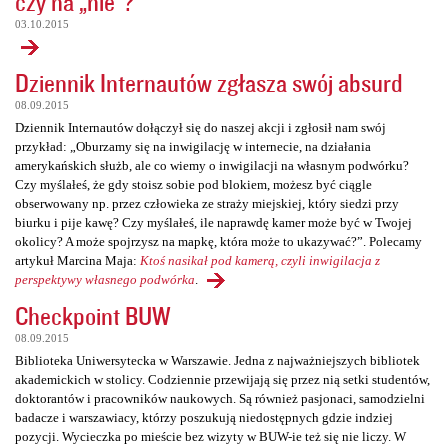
czy na „nie”?
03.10.2015
Dziennik Internautów zgłasza swój absurd
08.09.2015
Dziennik Internautów dołączył się do naszej akcji i zgłosił nam swój
przykład: „Oburzamy się na inwigilację w internecie, na działania
amerykańskich służb, ale co wiemy o inwigilacji na własnym podwórku?
Czy myślałeś, że gdy stoisz sobie pod blokiem, możesz być ciągle
obserwowany np. przez człowieka ze straży miejskiej, który siedzi przy
biurku i pije kawę? Czy myślałeś, ile naprawdę kamer może być w Twojej
okolicy? A może spojrzysz na mapkę, która może to ukazywać?”. Polecamy
artykuł Marcina Maja:
Ktoś nasikał pod kamerą, czyli inwigilacja z
perspektywy własnego podwórka
.
Checkpoint BUW
08.09.2015
Biblioteka Uniwersytecka w Warszawie. Jedna z najważniejszych bibliotek
akademickich w stolicy. Codziennie przewijają się przez nią setki studentów,
doktorantów i pracowników naukowych. Są również pasjonaci, samodzielni
badacze i warszawiacy, którzy poszukują niedostępnych gdzie indziej
pozycji. Wycieczka po mieście bez wizyty w BUW-ie też się nie liczy. W