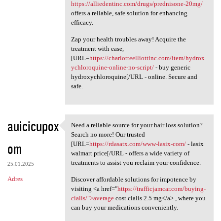
https://alliedentinc.com/drugs/prednisone-20mg/
offers a reliable, safe solution for enhancing
efficacy.
Zap your health troubles away! Acquire the
treatment with ease,
[URL=
https://charlotteelliottinc.com/item/hydrox
ychloroquine-online-no-script/
- buy generic
hydroxychloroquine[/URL - online. Secure and
safe.
auicicupox
Need a reliable source for your hair loss solution?
Need a reliable source for
Search no more! Our trusted
om
[URL=
https://rdasatx.com/www-lasix-com/
- lasix
walmart price[/URL - offers a wide variety of
treatments to assist you reclaim your confidence.
25.01.2025
Adres
Discover affordable solutions for impotence by
visiting <a href="
https://trafficjamcar.com/buying-
cialis/">average
cost cialis 2.5 mg</a> , where you
can buy your medications conveniently.