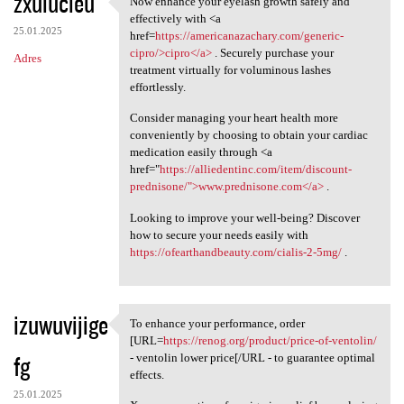
zxulucieu
Now enhance your eyelash growth safely and
Now enhance your eyelash
o
effectively with <a
25.01.2025
m
href=
https://americanazachary.com/generic-
cipro/>cipro</a>
. Securely purchase your
Adres
e
treatment virtually for voluminous lashes
n
effortlessly.
t
Consider managing your heart health more
conveniently by choosing to obtain your cardiac
a
medication easily through <a
r
href="
https://alliedentinc.com/item/discount-
prednisone/">www.prednisone.com</a>
.
z
e
Looking to improve your well-being? Discover
how to secure your needs easily with
https://ofearthandbeauty.com/cialis-2-5mg/
.
izuwuvijige
To enhance your performance, order
To enhance your performance,
[URL=
https://renog.org/product/price-of-ventolin/
fg
- ventolin lower price[/URL - to guarantee optimal
effects.
25.01.2025