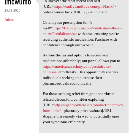
imewumo
To uncover the most recent and best
To uncover the most recent
[URL=
https://eatliveandlove.com/pill/lasix/
-
25.01.2025
order chinese lasix[/URL - , visit our site.
Adres
Obtain your prescription for <a
href="
https://trafficjamcar.com/vidalista-without-
an-rx/">vidalista</a>
with ease, ensuring you're
receiving authentic medication. Purchase with
confidence through our website.
X-plore the myriad options to secure your
medications affordably; our portal allows you to
https://americanazachary.com/prednisone-
coupons/
effortlessly. This opportunity enables
individuals seeking to purchase their
pharmaceuticals economically.
For those seeking relief from gout or arthritis-
related discomfort, consider exploring
[URL=
https://sjsbrookfield.org/product/pharmacy-
from-india/
- pharmacy price walmart[/URL - .
Acquire this remedy via web to potentially ease
your symptoms efficiently.