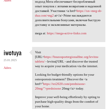
Adres
подход Мега обеспечивает беспроблемный
опыт покупок с легкими возвратами и надежной
доставкой. Участники <a href=
https://xn--meg-sb-
dua.com>mg2
at</a> Prime наслаждаются
дополнительными бонусами, включая быструю
доставку и эксклюзивные материалы.
mega at:
https://mega-active-links.com
iwotuya
Visit
Visit [URL=https:/
[URL=
https://brazosportregionalfmc.org/levitra-
25.01.2025
tablets/
- levitra[/URL - and discover the trusted
way to acquire your medication via the internet.
Adres
Looking for budget-friendly options for your
osteoporosis treatment? Discover the <a
href="
https://tei2020.com/prednisone-
20mg/">prednisone
20mg</a> today.
Improve your well-being effortlessly by opting to
purchase high-quality drugs from the comfort of
your home.