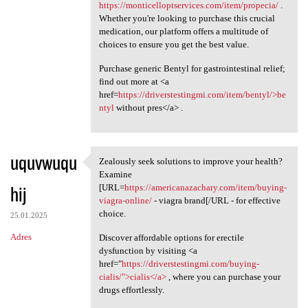
https://monticelloptservices.com/item/propecia/
.
Whether you're looking to purchase this crucial
medication, our platform offers a multitude of
choices to ensure you get the best value.
Purchase generic Bentyl for gastrointestinal relief;
find out more at <a
href=
https://driverstestingmi.com/item/bentyl/>be
ntyl
without pres</a> .
uquvwuqu
Zealously seek solutions to improve your health?
Zealously seek solutions to
Examine
hij
[URL=
https://americanazachary.com/item/buying-
viagra-online/
- viagra brand[/URL - for effective
choice.
25.01.2025
Adres
Discover affordable options for erectile
dysfunction by visiting <a
href="
https://driverstestingmi.com/buying-
cialis/">cialis</a>
, where you can purchase your
drugs effortlessly.