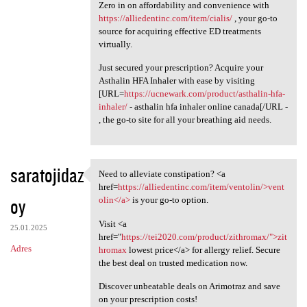
Zero in on affordability and convenience with
https://alliedentinc.com/item/cialis/
, your go-to
source for acquiring effective ED treatments
virtually.
Just secured your prescription? Acquire your
Asthalin HFA Inhaler with ease by visiting
[URL=
https://ucnewark.com/product/asthalin-hfa-
inhaler/
- asthalin hfa inhaler online canada[/URL -
, the go-to site for all your breathing aid needs.
saratojidaz
Need to alleviate constipation? <a
Need to alleviate
href=
https://alliedentinc.com/item/ventolin/>vent
oy
olin</a>
is your go-to option.
Visit <a
25.01.2025
href="
https://tei2020.com/product/zithromax/">zit
Adres
hromax
lowest price</a> for allergy relief. Secure
the best deal on trusted medication now.
Discover unbeatable deals on Arimotraz and save
on your prescription costs!