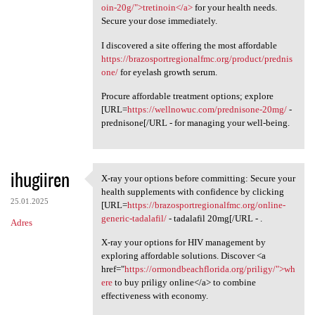
oin-20g/">tretinoin</a>
for your health needs.
Secure your dose immediately.
I discovered a site offering the most affordable
https://brazosportregionalfmc.org/product/prednis
one/
for eyelash growth serum.
Procure affordable treatment options; explore
[URL=
https://wellnowuc.com/prednisone-20mg/
-
prednisone[/URL - for managing your well-being.
ihugiiren
X-ray your options before committing: Secure your
X-ray your options before
health supplements with confidence by clicking
25.01.2025
[URL=
https://brazosportregionalfmc.org/online-
generic-tadalafil/
- tadalafil 20mg[/URL - .
Adres
X-ray your options for HIV management by
exploring affordable solutions. Discover <a
href="
https://ormondbeachflorida.org/priligy/">wh
ere
to buy priligy online</a> to combine
effectiveness with economy.