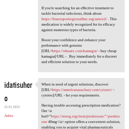
If you're searching for an effective treatment to
tackle bacterial infections, think about
https://brazosportregionalfmc.org/amoxil/
. This
medication is widely recognized for its efficacy
against numerous types of bacteria.
Boost your confidence and enhance your
performance with genuine
[URL=
https://rdasatx.com/kamagra/
- buy cheap
kamagra[/URL - . Buy immediately for a discreet
and efficient solution to your needs.
idatisuher
When in need of urgent solutions, discover
When in need of urgent
[URL=
https://americanazachary.com/cytotec/
-
o
cytotec[/URL - for your requirements.
Having trouble accessing prescription medication?
25.01.2025
Our <a
Adres
href="
https://renog.org/item/prednisone/">prednis
one
40mg</a> option offers a convenient solution,
enabling you to acquire vital pharmaceuticals