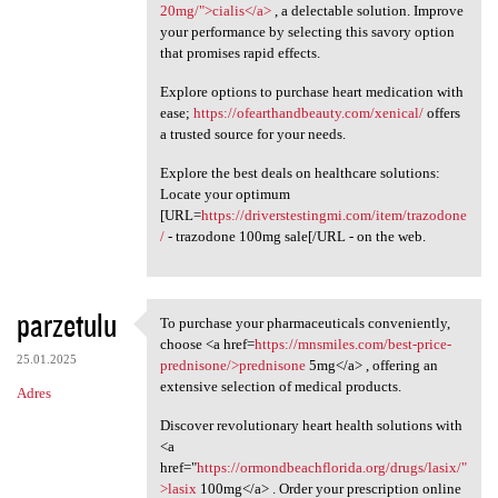
20mg/">cialis</a>
, a delectable solution. Improve
your performance by selecting this savory option
that promises rapid effects.
Explore options to purchase heart medication with
ease;
https://ofearthandbeauty.com/xenical/
offers
a trusted source for your needs.
Explore the best deals on healthcare solutions:
Locate your optimum
[URL=
https://driverstestingmi.com/item/trazodone
/
- trazodone 100mg sale[/URL - on the web.
parzetulu
To purchase your pharmaceuticals conveniently,
To purchase your
choose <a href=
https://mnsmiles.com/best-price-
25.01.2025
prednisone/>prednisone
5mg</a> , offering an
extensive selection of medical products.
Adres
Discover revolutionary heart health solutions with
<a
href="
https://ormondbeachflorida.org/drugs/lasix/"
>lasix
100mg</a> . Order your prescription online