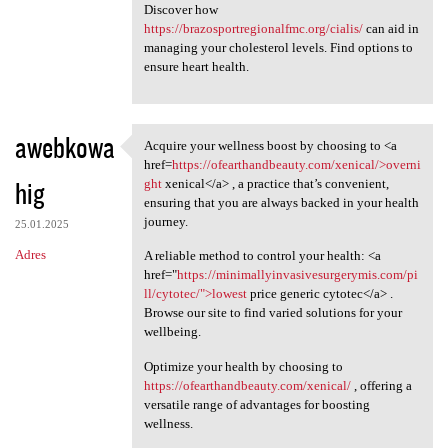
Discover how
https://brazosportregionalfmc.org/cialis/
can aid in
managing your cholesterol levels. Find options to
ensure heart health.
awebkowa
Acquire your wellness boost by choosing to <a
Acquire your wellness boost
href=
https://ofearthandbeauty.com/xenical/>overni
hig
ght
xenical</a> , a practice that’s convenient,
ensuring that you are always backed in your health
journey.
25.01.2025
Adres
A reliable method to control your health: <a
href="
https://minimallyinvasivesurgerymis.com/pi
ll/cytotec/">lowest
price generic cytotec</a> .
Browse our site to find varied solutions for your
wellbeing.
Optimize your health by choosing to
https://ofearthandbeauty.com/xenical/
, offering a
versatile range of advantages for boosting
wellness.