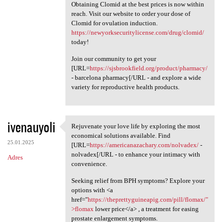
Obtaining Clomid at the best prices is now within
reach. Visit our website to order your dose of
Clomid for ovulation induction.
https://newyorksecuritylicense.com/drug/clomid/
today!
Join our community to get your
[URL=
https://sjsbrookfield.org/product/pharmacy/
- barcelona pharmacy[/URL - and explore a wide
variety for reproductive health products.
ivenauyoli
Rejuvenate your love life by exploring the most
Rejuvenate your love life by
economical solutions available. Find
25.01.2025
[URL=
https://americanazachary.com/nolvadex/
-
nolvadex[/URL - to enhance your intimacy with
Adres
convenience.
Seeking relief from BPH symptoms? Explore your
options with <a
href="
https://theprettyguineapig.com/pill/flomax/"
>flomax
lower price</a> , a treatment for easing
prostate enlargement symptoms.