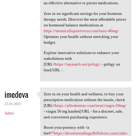
an effective alternative to pricier medications.
Zero in on significant savings for your hormone
therapy needs. Discover the most affordable prices
on hormonal balance medications at
https://monticelloptservices.com/lasix-40mg/
.
Optimize your health without stretching your
budget.
Explore innovative solutions to enhance your
wakefulness with
[URL=
https://mynarch.net/priligy/
- priligy on
line[/URL - .
imedeva
Zero in on your health and wellness; to buy your
Zero in on your health and
prescription medication without the hassle, check
25.01.2025
[URL=
https://alliedentinc.com/item/viagra-50mg/
- viagra 50 mg kaufen[/URL - for a discreet, safe,
Adres
and convenient purchasing experience.
Boost your potency with <a
href="
https://downtowndrugofhillsboro.com/cialis-