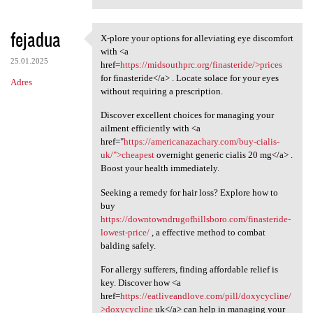
fejadua
X-plore your options for alleviating eye discomfort
X-plore your options for
with <a
25.01.2025
href=
https://midsouthprc.org/finasteride/>prices
for finasteride</a> . Locate solace for your eyes
Adres
without requiring a prescription.
Discover excellent choices for managing your
ailment efficiently with <a
href="
https://americanazachary.com/buy-cialis-
uk/">cheapest
overnight generic cialis 20 mg</a> .
Boost your health immediately.
Seeking a remedy for hair loss? Explore how to
buy
https://downtowndrugofhillsboro.com/finasteride-
lowest-price/
, a effective method to combat
balding safely.
For allergy sufferers, finding affordable relief is
key. Discover how <a
href=
https://eatliveandlove.com/pill/doxycycline/
>doxycycline
uk</a> can help in managing your