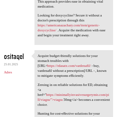
This approach provides ease in obtaining vital
medication.
Looking for doxycycline? Secure it without a
doctor's prescription through this
https://americanazachary.com/item/generic-
doxycycline/
. Acquire the medication with ease
and begin your treatment right away.
ositaqel
Acquire budget-friendly solutions for your
Acquire budget-friendly
stomach troubles with
25.01.2025
[URL=
https://rdasatx.com/vardenafil/
- buy,
vardenafil without a prescription[/URL - , known
Adres
to mitigate symptoms efficiently.
Zeroing in on reliable solutions for ED, obtaining
<a
href="
https://minimallyinvasivesurgerymis.com/pi
ll/viagra/">viagra
50mg</a> becomes a convenient
choice.
Hunting for cost-effective solutions for your