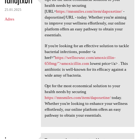
iunujixori
Opt for the most economical
health needs by securing
25.01.2025
[URL=
https://mnsmiles.com/item/dapoxetine/
-
dapoxetine[/URL - today. Whether you're aiming
Adres
to improve your wellness effortlessly, our online
platform offers an easy pathway to obtain your
essentials.
If you're looking for an effective solution to tackle
bacterial infections, ponder <a
href="
https://wellnowuc.com/amoxicillin-
650mg/">amoxicillin.com
lowest price</a> . This
antibiotic is well-known for its efficacy against a
wide array of bacteria.
Opt for the most economical solution to your
health needs by securing
https://mnsmiles.com/item/dapoxetine/
today.
Whether you're looking to enhance your wellness
effortlessly, our online platform offers an easy
pathway to obtain your essentials.