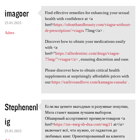
imagoer
Find effective remedies for enhancing your sexual
Find effective remedies for
health with confidence at <a
25.01.2025
href=
https://ofearthandbeauty.com/viagra-without-
dr-prescription/>viagra
75mg</a> .
Adres
Discover how to obtain your medications easily
with <a
href="
https://alliedentinc.com/drugs/viagra-
75mg/">viagra</a>
, ensuring discretion and ease.
Please discover how to obtain critical health
supplements at surprisingly affordable prices with
our
https://eatliveandlove.com/kamagra-canada/
.
Stephenenl
Если вы цените выгодные и разумные покупки,
Если вы цените выгодные и
Мега станет вашим лучшим выбором.
ig
Обширный ассортимент премиум-товаров <a
href=
https://xn--meg-sb-dua.com>mg11
at</a>
включает всё, что нужно, от гаджетов до
25.01.2025
любимых книг. Ориентированный на клиента