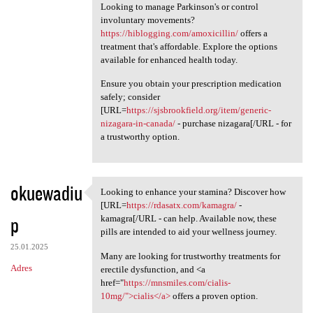
Looking to manage Parkinson's or control
involuntary movements?
https://hiblogging.com/amoxicillin/
offers a
treatment that's affordable. Explore the options
available for enhanced health today.
Ensure you obtain your prescription medication
safely; consider
[URL=
https://sjsbrookfield.org/item/generic-
nizagara-in-canada/
- purchase nizagara[/URL - for
a trustworthy option.
okuewadiu
Looking to enhance your stamina? Discover how
Looking to enhance your
[URL=
https://rdasatx.com/kamagra/
-
p
kamagra[/URL - can help. Available now, these
pills are intended to aid your wellness journey.
25.01.2025
Many are looking for trustworthy treatments for
Adres
erectile dysfunction, and <a
href="
https://mnsmiles.com/cialis-
10mg/">cialis</a>
offers a proven option.