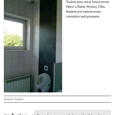
Toaleta przy stacji benzynowej
Orlen w Rabie Wyżnej 256a.
Kamera jest umieszczona
centralnie nad pisuarem.
kamery-bajery
K