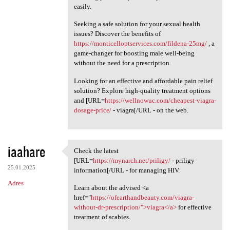
easily.
Seeking a safe solution for your sexual health
issues? Discover the benefits of
https://monticelloptservices.com/fildena-25mg/
, a
game-changer for boosting male well-being
without the need for a prescription.
Looking for an effective and affordable pain relief
solution? Explore high-quality treatment options
and [URL=
https://wellnowuc.com/cheapest-viagra-
dosage-price/
- viagra[/URL - on the web.
iaahare
Check the latest
Check the latest [URL=https:/
[URL=
https://mynarch.net/priligy/
- priligy
25.01.2025
information[/URL - for managing HIV.
Adres
Learn about the advised <a
href="
https://ofearthandbeauty.com/viagra-
without-dr-prescription/">viagra</a>
for effective
treatment of scabies.