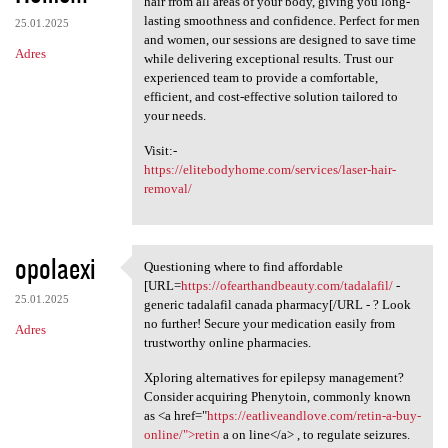
hair from all areas of your body, giving you long-
lasting smoothness and confidence. Perfect for men
25.01.2025
and women, our sessions are designed to save time
Adres
while delivering exceptional results. Trust our
experienced team to provide a comfortable,
efficient, and cost-effective solution tailored to
your needs.
Visit:-
https://elitebodyhome.com/services/laser-hair-
removal/
opolaexi
Questioning where to find affordable
Questioning where to find
[URL=
https://ofearthandbeauty.com/tadalafil/
-
25.01.2025
generic tadalafil canada pharmacy[/URL - ? Look
no further! Secure your medication easily from
Adres
trustworthy online pharmacies.
Xploring alternatives for epilepsy management?
Consider acquiring Phenytoin, commonly known
as <a href="
https://eatliveandlove.com/retin-a-buy-
online/">retin
a on line</a> , to regulate seizures.