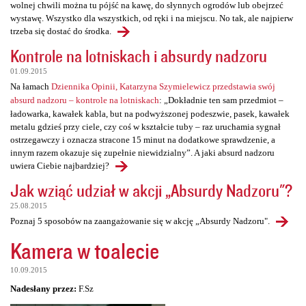
wolnej chwili można tu pójść na kawę, do słynnych ogrodów lub obejrzeć
wystawę. Wszystko dla wszystkich, od ręki i na miejscu. No tak, ale najpierw
trzeba się dostać do środka.
Kontrole na lotniskach i absurdy nadzoru
01.09.2015
Na łamach
Dziennika Opinii, Katarzyna Szymielewicz przedstawia swój
absurd nadzoru – kontrole na lotniskach
: „Dokładnie ten sam przedmiot –
ładowarka, kawałek kabla, but na podwyższonej podeszwie, pasek, kawałek
metalu gdzieś przy ciele, czy coś w kształcie tuby – raz uruchamia sygnał
ostrzegawczy i oznacza stracone 15 minut na dodatkowe sprawdzenie, a
innym razem okazuje się zupełnie niewidzialny”. A jaki absurd nadzoru
uwiera Ciebie najbardziej?
Jak wziąć udział w akcji „Absurdy Nadzoru"?
25.08.2015
Poznaj 5 sposobów na zaangażowanie się w akcję „Absurdy Nadzoru".
Kamera w toalecie
10.09.2015
Nadesłany przez:
F.Sz