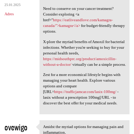
25.01.2025
Need to conserve on your cancer treatment?
Adres
Consider exploring <a
href="
https://eatliveandlove.com/kamagra-
canada/">kamagra</a>
for budget-friendly therapy
options.
X-plore the myriad benefits of Amoxil for bacterial
infections. Whether you're seeking to buy for your
personal health needs,
https://midsouthprc.org/product/amoxicillin-
without-a-doctor/
virtually can be a simple process.
Zest for a more economical lifestyle begins with
managing your heart health. Explore various
options and compare
[URL=
https://trafficjamcar.com/lasix-100mg/
-
lasix without a prescription 100mg[/URL - to
discover the best offer for your medical needs.
ovewigo
Amidst the myriad options for managing pain and
Amidst the myriad options for
inflammation,