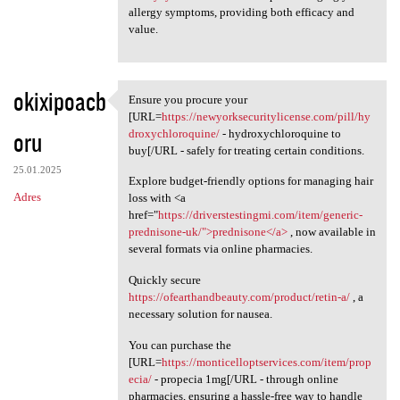
allergy symptoms, providing both efficacy and
value.
okixipoacb
Ensure you procure your
Ensure you procure your [URL
[URL=
https://newyorksecuritylicense.com/pill/hy
oru
droxychloroquine/
- hydroxychloroquine to
buy[/URL - safely for treating certain conditions.
25.01.2025
Explore budget-friendly options for managing hair
Adres
loss with <a
href="
https://driverstestingmi.com/item/generic-
prednisone-uk/">prednisone</a>
, now available in
several formats via online pharmacies.
Quickly secure
https://ofearthandbeauty.com/product/retin-a/
, a
necessary solution for nausea.
You can purchase the
[URL=
https://monticelloptservices.com/item/prop
ecia/
- propecia 1mg[/URL - through online
pharmacies, ensuring a hassle-free way to handle