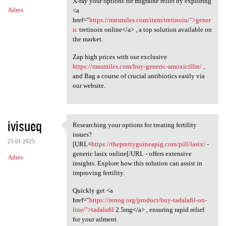
X-ray your options for migraine relief by exploring
Adres
<a
href="
https://mnsmiles.com/item/tretinoin/">gener
ic
tretinoin online</a> , a top solution available on
the market.
Zap high prices with our exclusive
https://mnsmiles.com/buy-generic-amoxicillin/
,
and Bag a course of crucial antibiotics easily via
our website.
ivisueq
Researching your options for treating fertility
Researching your options for
issues?
25.01.2025
[URL=
https://theprettyguineapig.com/pill/lasix/
-
generic lasix online[/URL - offers extensive
Adres
insights. Explore how this solution can assist in
improving fertility.
Quickly get <a
href="
https://renog.org/product/buy-tadalafil-on-
line/">tadalafil
2.5mg</a> , ensuring rapid relief
for your ailment.