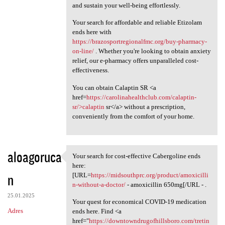
and sustain your well-being effortlessly.
Your search for affordable and reliable Etizolam
ends here with
https://brazosportregionalfmc.org/buy-pharmacy-
on-line/
. Whether you're looking to obtain anxiety
relief, our e-pharmacy offers unparalleled cost-
effectiveness.
You can obtain Calaptin SR <a
href=
https://carolinahealthclub.com/calaptin-
sr/>calaptin
sr</a> without a prescription,
conveniently from the comfort of your home.
aloagoruca
Your search for cost-effective Cabergoline ends
Your search for cost
here:
n
[URL=
https://midsouthprc.org/product/amoxicilli
n-without-a-doctor/
- amoxicillin 650mg[/URL - .
25.01.2025
Your quest for economical COVID-19 medication
Adres
ends here. Find <a
href="
https://downtowndrugofhillsboro.com/tretin