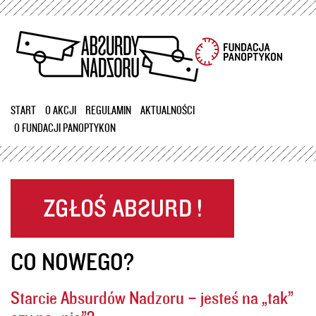
Przejdź
do
treści
START
O AKCJI
REGULAMIN
AKTUALNOŚCI
O FUNDACJI PANOPTYKON
CO NOWEGO?
Starcie Absurdów Nadzoru – jesteś na „tak”