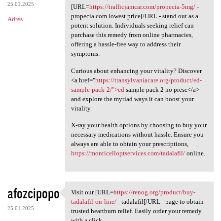
25.01.2025
[URL=
https://trafficjamcar.com/propecia-5mg/
-
propecia.com lowest price[/URL - stand out as a
Adres
potent solution. Individuals seeking relief can
purchase this remedy from online pharmacies,
offering a hassle-free way to address their
symptoms.
Curious about enhancing your vitality? Discover
<a href="
https://transylvaniacare.org/product/ed-
sample-pack-2/">ed
sample pack 2 no presc</a>
and explore the myriad ways it can boost your
vitality.
X-ray your health options by choosing to buy your
necessary medications without hassle. Ensure you
always are able to obtain your prescriptions,
https://monticelloptservices.com/tadalafil/
online.
afozcipopo
Visit our [URL=
https://renog.org/product/buy-
Visit our [URL=https://renog
tadalafil-on-line/
- tadalafil[/URL - page to obtain
25.01.2025
trusted heartburn relief. Easily order your remedy
with a click.