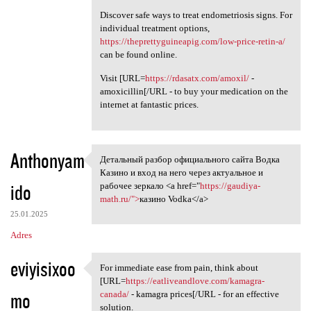
Discover safe ways to treat endometriosis signs. For
individual treatment options,
https://theprettyguineapig.com/low-price-retin-a/
can be found online.
Visit [URL=
https://rdasatx.com/amoxil/
-
amoxicillin[/URL - to buy your medication on the
internet at fantastic prices.
Anthonyam
Детальный разбор официального сайта Водка
Детальный разбор официального
Казино и вход на него через актуальное и
ido
рабочее зеркало <a href="
https://gaudiya-
math.ru/">
казино Vodka</a>
25.01.2025
Adres
eviyisixoo
For immediate ease from pain, think about
For immediate ease from pain,
[URL=
https://eatliveandlove.com/kamagra-
mo
canada/
- kamagra prices[/URL - for an effective
solution.