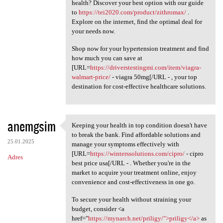
health? Discover your best option with our guide
to
https://tei2020.com/product/zithromax/
.
Explore on the internet, find the optimal deal for
your needs now.
Shop now for your hypertension treatment and find
how much you can save at
[URL=
https://driverstestingmi.com/item/viagra-
walmart-price/
- viagra 50mg[/URL - , your top
destination for cost-effective healthcare solutions.
anemgsim
Keeping your health in top condition doesn't have
Keeping your health in top
to break the bank. Find affordable solutions and
25.01.2025
manage your symptoms effectively with
[URL=
https://winterssolutions.com/cipro/
- cipro
Adres
best price usa[/URL - . Whether you're in the
market to acquire your treatment online, enjoy
convenience and cost-effectiveness in one go.
To secure your health without straining your
budget, consider <a
href="
https://mynarch.net/priligy/">priligy</a>
as