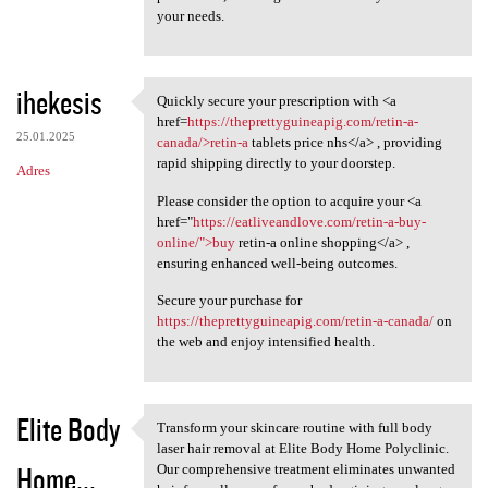
your needs.
ihekesis
Quickly secure your prescription with <a
Quickly secure your
href=
https://theprettyguineapig.com/retin-a-
25.01.2025
canada/>retin-a
tablets price nhs</a> , providing
rapid shipping directly to your doorstep.
Adres
Please consider the option to acquire your <a
href="
https://eatliveandlove.com/retin-a-buy-
online/">buy
retin-a online shopping</a> ,
ensuring enhanced well-being outcomes.
Secure your purchase for
https://theprettyguineapig.com/retin-a-canada/
on
the web and enjoy intensified health.
Elite Body
Transform your skincare routine with full body
Transform your skincare
laser hair removal at Elite Body Home Polyclinic.
Home...
Our comprehensive treatment eliminates unwanted