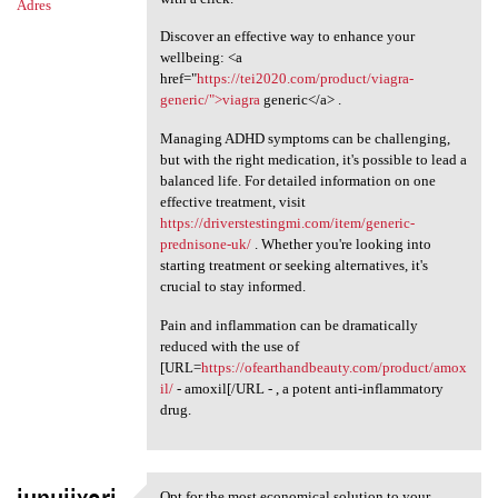
Adres
Discover an effective way to enhance your
wellbeing: <a
href="
https://tei2020.com/product/viagra-
generic/">viagra
generic</a> .
Managing ADHD symptoms can be challenging,
but with the right medication, it's possible to lead a
balanced life. For detailed information on one
effective treatment, visit
https://driverstestingmi.com/item/generic-
prednisone-uk/
. Whether you're looking into
starting treatment or seeking alternatives, it's
crucial to stay informed.
Pain and inflammation can be dramatically
reduced with the use of
[URL=
https://ofearthandbeauty.com/product/amox
il/
- amoxil[/URL - , a potent anti-inflammatory
drug.
Opt for the most economical solution to your