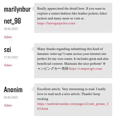
marilynbur
Really appreciated the detail here. If you want to
Really appreciated the detail
explore a winter fashion like leather jackets, biker
net_98
jackets and many more so visit at :
https://lasvegasjacket.com/
16.05.2025
Adres
sei
Many thanks regarding submitting this kind of
Many thanks regarding
fantastic write-up! I came across your internet site
17.05.2025
perfect for my own wants. It includes great and also
beneficial content. Maintain the nice perform! キ
Adres
ャンピングカー 売却
https://camper-get.com/
Anonim
Excellent article. Very interesting to read. I really
Excellent article. Very
love to read such a nice article. Thanks! keep
20.05.2025
rocking.
https://underatexassky.com/pages/2code_promo_1
Adres
63.html