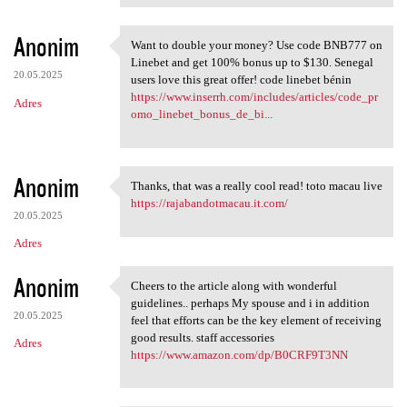
Anonim
Want to double your money? Use code BNB777 on
Want to double your money?
Linebet and get 100% bonus up to $130. Senegal
20.05.2025
users love this great offer! code linebet bénin
https://www.inserrh.com/includes/articles/code_pr
Adres
omo_linebet_bonus_de_bi...
Anonim
Thanks, that was a really cool read! toto macau live
Thanks, that was a really
https://rajabandotmacau.it.com/
20.05.2025
Adres
Anonim
Cheers to the article along with wonderful
Cheers to the article along
guidelines.. perhaps My spouse and i in addition
20.05.2025
feel that efforts can be the key element of receiving
good results. staff accessories
Adres
https://www.amazon.com/dp/B0CRF9T3NN