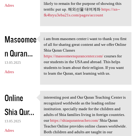
likely to remain for the purpose of showing this
Adres
terrific put up. 해외선물 대여계좌
https://xn--
fk4bryu3eba21s.com/pages/account
Masoomee
i am from masomen center i want to thank you first
i am from masomen center i
of all for sharing great content and we offer Online
n Quran...
Shia Quran Classes
https://masoomeenqurancenter.com/
courses for
our students in the USA and abroad. This helps
13.05.2025
students to learn about their religion. If you want
Adres
to learn the Quran, start learning with us.
Online
interesting post and Our Quran Teaching Center is
interesting post and Our
recognized worldwide as the leading online
Shia Qur...
institution. specially made for the children and
adults of Shia families living in foreign countries.
our
https://shiaquranteacher.com/
Shia Quran
13.05.2025
Teacher Online provides online classes worldwide.
Adres
Both children and adults are taught in our