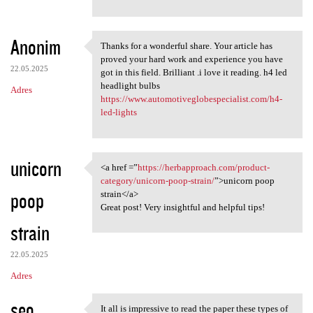
Anonim
Thanks for a wonderful share. Your article has
Thanks for a wonderful share.
proved your hard work and experience you have
22.05.2025
got in this field. Brilliant .i love it reading. h4 led
headlight bulbs
Adres
https://www.automotiveglobespecialist.com/h4-
led-lights
unicorn
<a href =”
https://herbapproach.com/product-
<a href =”https:/
category/unicorn-poop-strain/
”>unicorn poop
poop
strain</a>
Great post! Very insightful and helpful tips!
strain
22.05.2025
Adres
seo
It all is impressive to read the paper these types of