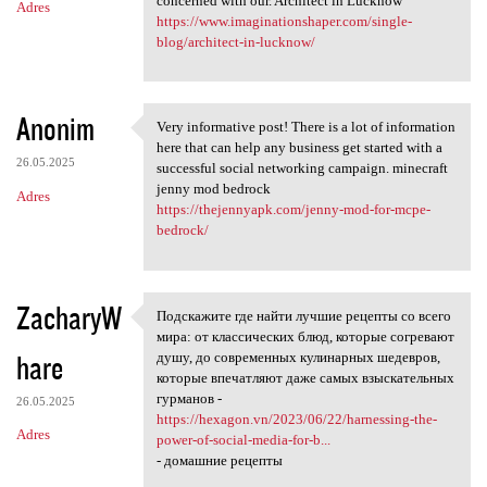
concerned with our. Architect in Lucknow
Adres
https://www.imaginationshaper.com/single-
blog/architect-in-lucknow/
Anonim
Very informative post! There is a lot of information
Very informative post! There
here that can help any business get started with a
26.05.2025
successful social networking campaign. minecraft
jenny mod bedrock
Adres
https://thejennyapk.com/jenny-mod-for-mcpe-
bedrock/
ZacharyW
Подскажите где найти лучшие рецепты со всего
Подскажите где найти лучшие
мира: от классических блюд, которые согревают
hare
душу, до современных кулинарных шедевров,
которые впечатляют даже самых взыскательных
гурманов -
26.05.2025
https://hexagon.vn/2023/06/22/harnessing-the-
Adres
power-of-social-media-for-b...
- домашние рецепты