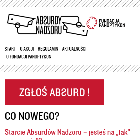
Przejdź
do
treści
START
O AKCJI
REGULAMIN
AKTUALNOŚCI
O FUNDACJI PANOPTYKON
CO NOWEGO?
Starcie Absurdów Nadzoru – jesteś na „tak”