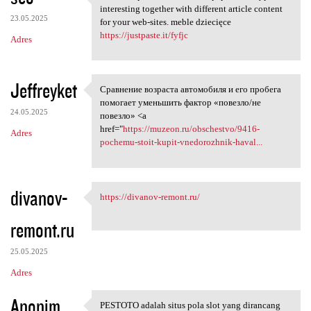
It all is impressive to read
interesting together with different article content
23.05.2025
for your web-sites. meble dziecięce
https://justpaste.it/fyfjc
Adres
Jeffreyket
Сравнение возраста автомобиля и его пробега
Сравнение возраста автомобиля
помогает уменьшить фактор «повезло/не
24.05.2025
повезло» <a
href="
https://muzeon.ru/obschestvo/9416-
Adres
pochemu-stoit-kupit-vnedorozhnik-haval...
divanov-
https://divanov-remont.ru/
https://divanov-remont.ru/
remont.ru
25.05.2025
Adres
Anonim
PESTOTO adalah situs pola slot yang dirancang