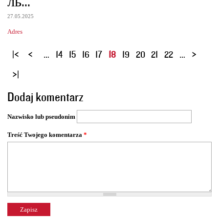
ль...
27.05.2025
Adres
S
…
14
15
16
17
18
19
20
21
22
…
t
r
o
Dodaj komentarz
n
y
Nazwisko lub pseudonim
Treść Twojego komentarza
*