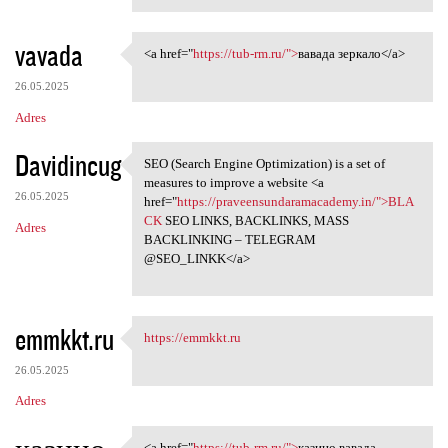
vavada
<a href="
https://tub-rm.ru/">
вавада зеркало</a>
<a href="https://tub-rm.ru/"
26.05.2025
Adres
Davidincug
SEO (Search Engine Optimization) is a set of
SEO (Search Engine
measures to improve a website <a
26.05.2025
href="
https://praveensundaramacademy.in/">BLA
CK
SEO LINKS, BACKLINKS, MASS
Adres
BACKLINKING – TELEGRAM
@SEO_LINKK</a>
emmkkt.ru
https://emmkkt.ru
https://emmkkt.ru
26.05.2025
Adres
<a href="
https://tub-rm.ru/">
казино вавада