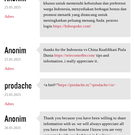
PESTOTO adalah situs pola
khusus untuk memenuhi kebutuhan dan preferensi
25.05.2025
warga Indonesia, menyediakan berbagai bonus dan
promosi menarik yang dirancang untuk
Adres
meningkatkan peluang menang Anda. pestoto
login
https://hsbespoke.com/
Anonim
thanks for the Indonesia vs China Kualifikasi Piala
thanks for the Indonesia vs
Dunia
https://telecomoffer.com/
tips and
25.05.2025
information..i really appreciate it..
Adres
prodache
<a href="
https://prodache.ru">prodache</a>
<a href="https://prodache.ru"
25.05.2025
Adres
Anonim
Thank you because you have been willing to share
Thank you because you have
information with us. we will always appreciate all
26.05.2025
you have done here because I know you are very