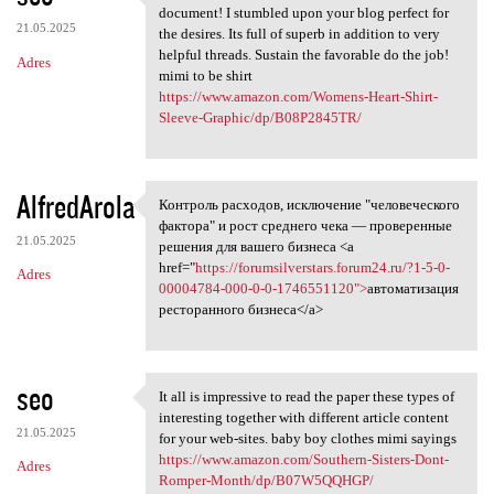
Appreciate it intended for
document! I stumbled upon your blog perfect for
21.05.2025
the desires. Its full of superb in addition to very
helpful threads. Sustain the favorable do the job!
Adres
mimi to be shirt
https://www.amazon.com/Womens-Heart-Shirt-
Sleeve-Graphic/dp/B08P2845TR/
AlfredArola
Контроль расходов, исключение "человеческого
Контроль расходов, исключение
фактора" и рост среднего чека — проверенные
21.05.2025
решения для вашего бизнеса <a
href="
https://forumsilverstars.forum24.ru/?1-5-0-
Adres
00004784-000-0-0-1746551120">
автоматизация
ресторанного бизнеса</a>
seo
It all is impressive to read the paper these types of
It all is impressive to read
interesting together with different article content
21.05.2025
for your web-sites. baby boy clothes mimi sayings
https://www.amazon.com/Southern-Sisters-Dont-
Adres
Romper-Month/dp/B07W5QQHGP/