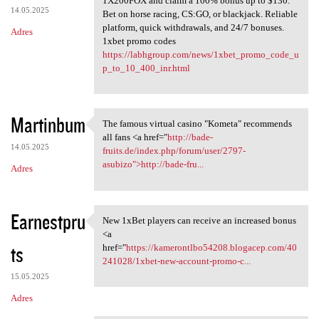
1X200FOX and claim a 100% bonus up to $130.
14.05.2025
Bet on horse racing, CS:GO, or blackjack. Reliable
platform, quick withdrawals, and 24/7 bonuses.
Adres
1xbet promo codes
https://labhgroup.com/news/1xbet_promo_code_u
p_to_10_400_inr.html
Martinbum
The famous virtual casino "Kometa" recommends
The famous virtual casino
all fans <a href="
http://bade-
14.05.2025
fruits.de/index.php/forum/user/2797-
asubizo">http://bade-fru...
Adres
Earnestpru
New 1xBet players can receive an increased bonus
New 1xBet players can receive
<a
ts
href="
https://kamerontlbo54208.blogacep.com/40
241028/1xbet-new-account-promo-c...
15.05.2025
Adres