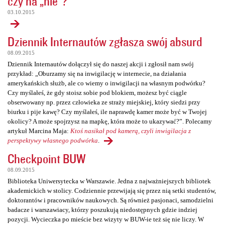
czy na „nie”?
03.10.2015
Dziennik Internautów zgłasza swój absurd
08.09.2015
Dziennik Internautów dołączył się do naszej akcji i zgłosił nam swój
przykład: „Oburzamy się na inwigilację w internecie, na działania
amerykańskich służb, ale co wiemy o inwigilacji na własnym podwórku?
Czy myślałeś, że gdy stoisz sobie pod blokiem, możesz być ciągle
obserwowany np. przez człowieka ze straży miejskiej, który siedzi przy
biurku i pije kawę? Czy myślałeś, ile naprawdę kamer może być w Twojej
okolicy? A może spojrzysz na mapkę, która może to ukazywać?”. Polecamy
artykuł Marcina Maja:
Ktoś nasikał pod kamerą, czyli inwigilacja z
perspektywy własnego podwórka
.
Checkpoint BUW
08.09.2015
Biblioteka Uniwersytecka w Warszawie. Jedna z najważniejszych bibliotek
akademickich w stolicy. Codziennie przewijają się przez nią setki studentów,
doktorantów i pracowników naukowych. Są również pasjonaci, samodzielni
badacze i warszawiacy, którzy poszukują niedostępnych gdzie indziej
pozycji. Wycieczka po mieście bez wizyty w BUW-ie też się nie liczy. W