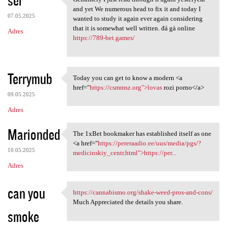
sei
Genuinely I just read through
o
and yet We numerous head to fix it and today I
07.05.2025
m
wanted to study it again ever again considering
that it is somewhat well written. đá gà online
Adres
e
https://789-bet.games/
n
t
Terrymub
a
Today you can get to know a modern <a
Today you can get to know a
href="
https://csmmsz.org">lovas
rozi porno</a>
r
09.05.2025
z
Adres
e
Marionded
The 1xBet bookmaker has established itself as one
The 1xBet bookmaker has
<a href="
https://pereraadio.ee/uus/media/pgs/?
10.05.2025
medicinskiy_centr.html">https://per...
Adres
can you
https://cannabismo.org/shake-weed-pros-and-cons/
https://cannabismo.org/shake
Much Appreciated the details you share.
smoke