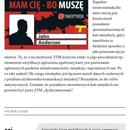
Zupełnie
niezrozumiałą dla
mnie rzeczą jest
konieczność
posiadanie
spersonalizowanych
kart miejskich, gdyż
umożliwia to
śledzenie sposobu w
jaki poruszam się po
mieście. To, że z tej możliwość ZTM korzysta widać w jego procedurach np.:
elementem weryfikacji zgłoszenia zgubionej karty jest porównanie
zgłoszonych punktów doładowania karty miejskiej i najczęstszych tras. Po
co taki nadzór? Do czego niezbędne jest łączenie moich danych osobowych
z profilem użytkownika komunikacji miejskiej? Rozumiem, że do celów
statystycznych. Uważam, że posiadacze anonimowych kart miejskich nie
powinni być przez ZTM „dyskryminowani”.
wścibski urząd
K
Genuinely I just read through it again yesteryear