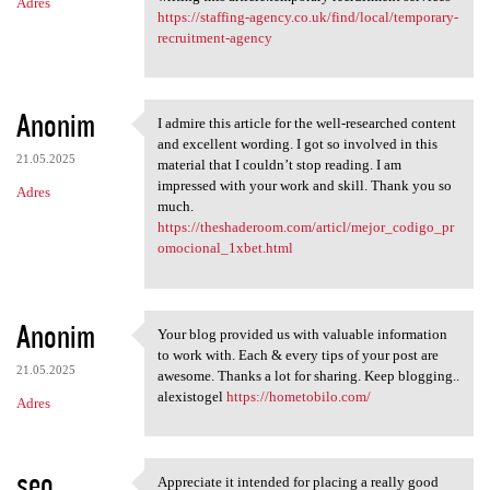
Adres
https://staffing-agency.co.uk/find/local/temporary-
recruitment-agency
Anonim
I admire this article for the well-researched content
I admire this article for the
and excellent wording. I got so involved in this
21.05.2025
material that I couldn’t stop reading. I am
impressed with your work and skill. Thank you so
Adres
much.
https://theshaderoom.com/articl/mejor_codigo_pr
omocional_1xbet.html
Anonim
Your blog provided us with valuable information
Your blog provided us with
to work with. Each & every tips of your post are
21.05.2025
awesome. Thanks a lot for sharing. Keep blogging..
alexistogel
https://hometobilo.com/
Adres
seo
Appreciate it intended for placing a really good