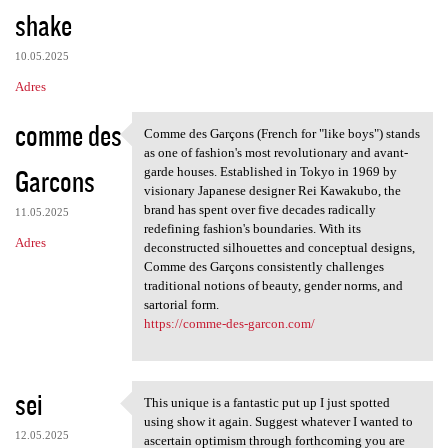
shake
10.05.2025
Adres
comme des
Comme des Garçons (French for "like boys") stands
Comme des Garçons (French for
as one of fashion's most revolutionary and avant-
Garcons
garde houses. Established in Tokyo in 1969 by
visionary Japanese designer Rei Kawakubo, the
brand has spent over five decades radically
11.05.2025
redefining fashion's boundaries. With its
Adres
deconstructed silhouettes and conceptual designs,
Comme des Garçons consistently challenges
traditional notions of beauty, gender norms, and
sartorial form.
https://comme-des-garcon.com/
sei
This unique is a fantastic put up I just spotted
This unique is a fantastic
using show it again. Suggest whatever I wanted to
12.05.2025
ascertain optimism through forthcoming you are