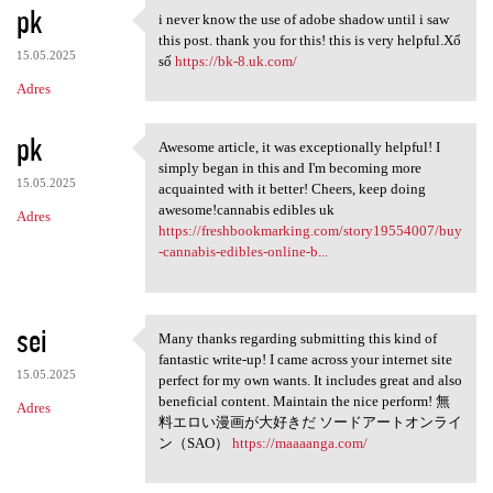
pk
i never know the use of adobe shadow until i saw
i never know the use of adobe
this post. thank you for this! this is very helpful.Xổ
15.05.2025
số
https://bk-8.uk.com/
Adres
pk
Awesome article, it was exceptionally helpful! I
Awesome article, it was
simply began in this and I'm becoming more
15.05.2025
acquainted with it better! Cheers, keep doing
awesome!cannabis edibles uk
Adres
https://freshbookmarking.com/story19554007/buy
-cannabis-edibles-online-b...
sei
Many thanks regarding submitting this kind of
Many thanks regarding
fantastic write-up! I came across your internet site
15.05.2025
perfect for my own wants. It includes great and also
beneficial content. Maintain the nice perform! 無
Adres
料エロい漫画が大好きだ ソードアートオンライ
ン（SAO）
https://maaaanga.com/