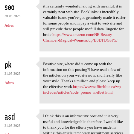
seo
it is certainly wonderful along with meanful. it is
it is certainly wonderful
certainly neat web site. Backlinks is incredibly
20.05.2025
valuable issue. you've got genuinely made it easier
for some people whom pay a visit to web site and
Adres
still provide these people usefull data. lingerie for
bride
https://www.amazon.com/NE-Beauty-
Chamber-Magical-Womens/dp/B0DTJJGSPG/
pk
Positive site, where did u come up with the
Positive site, where did u
information on this posting?I have read a few of
21.05.2025
the articles on your website now, and I really like
your style. Thanks a million and please keep up
Adres
the effective work.
https://www.saffireblue.ca/wp-
includes/articles/code_promo_melbet.html
asd
I think this is an informative post and it is very
I think this is an
useful and knowledgeable. therefore, I would like
21.05.2025
to thank you for the efforts you have made in
writing this article.temporary recruitment services