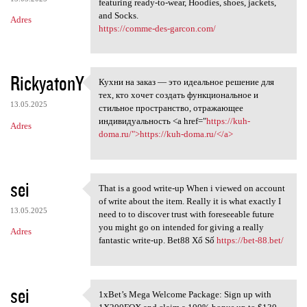
featuring ready-to-wear, Hoodies, shoes, jackets,
and Socks.
Adres
https://comme-des-garcon.com/
RickyatonY
Кухни на заказ — это идеальное решение для
Кухни на заказ — это
тех, кто хочет создать функциональное и
13.05.2025
стильное пространство, отражающее
индивидуальность <a href="
https://kuh-
Adres
doma.ru/">https://kuh-doma.ru/</a>
sei
That is a good write-up When i viewed on account
That is a good write-up When
of write about the item. Really it is what exactly I
13.05.2025
need to to discover trust with foreseeable future
you might go on intended for giving a really
Adres
fantastic write-up. Bet88 Xổ Số
https://bet-88.bet/
sei
1xBet’s Mega Welcome Package: Sign up with
1xBet’s Mega Welcome Package: