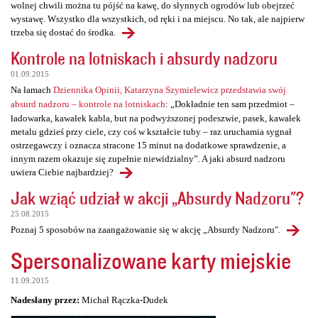
wolnej chwili można tu pójść na kawę, do słynnych ogrodów lub obejrzeć
wystawę. Wszystko dla wszystkich, od ręki i na miejscu. No tak, ale najpierw
trzeba się dostać do środka.
Kontrole na lotniskach i absurdy nadzoru
01.09.2015
Na łamach
Dziennika Opinii, Katarzyna Szymielewicz przedstawia swój
absurd nadzoru – kontrole na lotniskach
: „Dokładnie ten sam przedmiot –
ładowarka, kawałek kabla, but na podwyższonej podeszwie, pasek, kawałek
metalu gdzieś przy ciele, czy coś w kształcie tuby – raz uruchamia sygnał
ostrzegawczy i oznacza stracone 15 minut na dodatkowe sprawdzenie, a
innym razem okazuje się zupełnie niewidzialny”. A jaki absurd nadzoru
uwiera Ciebie najbardziej?
Jak wziąć udział w akcji „Absurdy Nadzoru"?
25.08.2015
Poznaj 5 sposobów na zaangażowanie się w akcję „Absurdy Nadzoru".
Spersonalizowane karty miejskie
11.09.2015
Nadesłany przez:
Michał Rączka-Dudek