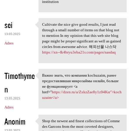
institution
sei
Cultivate the nice give good results, I just read
Cultivate the nice give good
through a small number of items on that blog not
13.05.2025
to mention In my opinion that this web site blog
page might be proper significant as well as gained
Adres
circles from awesome advice. 해외선물 나스닥
https://xn--fk4bryu3eba21s.com/pages/nasdaq
Timothyme
Важно знать, что компания kochuzaim, ранее
Важно знать, что компания
предоставлявшая микрозаймы онлайн, больше
n
не функционирует <a
href="
https://dzen.ru/a/ZxkzZae8y1z94Ksr">koch
uzaim</a>
13.05.2025
Adres
Anonim
Shop the newest and finest collections of Comme
Shop the newest and finest
des Garcons from the most coveted designers,
13.05.2025