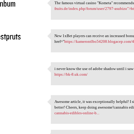
inbum
The famous virtual casino "Kometa" recommends a
The famous virtual casino
fruits.de/index.php/forum/user/2797-asubizo">htt
5
stpruts
New 1xBet players can receive an increased bonu
New 1xBet players can receive
href="
https://kamerontlbo54208.blogacep.com/
5
i never know the use of adobe shadow until i saw t
i never know the use of adobe
https://bk-8.uk.com/
5
Awesome article, it was exceptionally helpful! I
Awesome article, it was
better! Cheers, keep doing awesome!cannabis ed
5
cannabis-edibles-online-b...