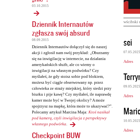
03.10.2015
Dziennik Internautów
wścibski 
zgłasza swój absurd
K
sei
08.09.2015
o
Dziennik Internautów dołączył się do naszej
07.05.202
akcji i zgłosił nam swój przykład: „Oburzamy
m
się na inwigilację w internecie, na działania
Adres
e
amerykańskich służb, ale co wiemy o
inwigilacji na własnym podwórku? Czy
n
Terr
myślałeś, że gdy stoisz sobie pod blokiem,
t
możesz być ciągle obserwowany np. przez
09.05.202
człowieka ze straży miejskiej, który siedzi przy
a
biurku i pije kawę? Czy myślałeś, ile naprawdę
Adres
r
kamer może być w Twojej okolicy? A może
z
spojrzysz na mapkę, która może to ukazywać?”.
Mari
Polecamy artykuł Marcina Maja:
Ktoś nasikał
e
pod kamerą, czyli inwigilacja z perspektywy
10.05.202
własnego podwórka
.
Adres
Checkpoint BUW