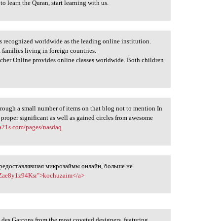
 to learn the Quran, start learning with us.
s recognized worldwide as the leading online institution.
 families living in foreign countries.
her Online provides online classes worldwide. Both children
through a small number of items on that blog not to mention In
 proper significant as well as gained circles from awesome
ba21s.com/pages/nasdaq
предоставлявшая микрозаймы онлайн, больше не
kzZae8y1z94Ksr">kochuzaim</a>
 des Garcons from the most coveted designers, featuring