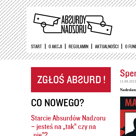
START
O AKCJI
REGULAMIN
AKTUALNOŚCI
O FUN
Sper
11.09.201
Nadesłan
CO NOWEGO?
Starcie Absurdów Nadzoru
– jesteś na „tak” czy na
„nie”?