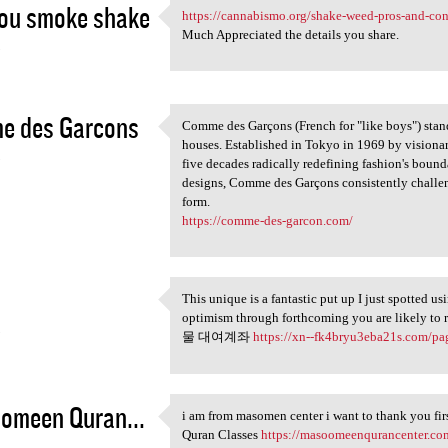
ou smoke shake
https://cannabismo.org/shake-weed-pros-and-con
https://cannabismo.org/shake
Much Appreciated the details you share.
5
e des Garcons
Comme des Garçons (French for "like boys") stand
Comme des Garçons (French for
houses. Established in Tokyo in 1969 by visiona
5
five decades radically redefining fashion's bound
designs, Comme des Garçons consistently challeng
form.
https://comme-des-garcon.com/
This unique is a fantastic put up I just spotted u
This unique is a fantastic
optimism through forthcoming you are likely to 
5
물 대여계좌
https://xn--fk4bryu3eba21s.com/pa
omeen Quran...
i am from masomen center i want to thank you firs
i am from masomen center i
Quran Classes
https://masoomeenqurancenter.co
5