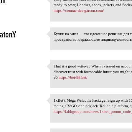
Shop the newest and finest
ready-to-wear, Hoodies, shoes, jackets, and Socks
5
https://comme-des-garcon.com/
yatonY
Кухни на заказ — это идеальное решение для т
Кухни на заказ — это
пространство, отражающее индивидуальность 
5
That is a good write-up When i viewed on account 
That is a good write-up When
discover trust with foreseeable future you might 
5
Số
https://bet-88.bet/
1xBet’s Mega Welcome Package: Sign up with 1
1xBet’s Mega Welcome Package:
racing, CS:GO, or blackjack. Reliable platform,
5
https://labhgroup.com/news/1xbet_promo_code