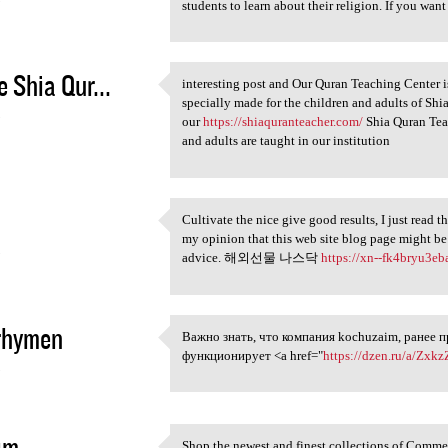
students to learn about their religion. If you want
e Shia Qur...
interesting post and Our Quran Teaching Center i
interesting post and Our
specially made for the children and adults of Shia
5
our
https://shiaquranteacher.com/
Shia Quran Teac
and adults are taught in our institution
Cultivate the nice give good results, I just read 
Cultivate the nice give good
my opinion that this web site blog page might be
5
advice. 해외선물 나스닥
https://xn--fk4bryu3e
thymen
Важно знать, что компания kochuzaim, ранее 
Важно знать, что компания
функционирует <a href="
https://dzen.ru/a/Zx
5
im
Shop the newest and finest collections of Comme