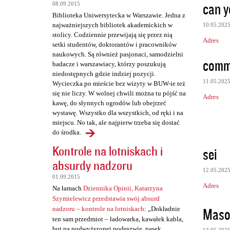
can y
08.09.2015
Biblioteka Uniwersytecka w Warszawie. Jedna z
najważniejszych bibliotek akademickich w
10.05.202
stolicy. Codziennie przewijają się przez nią
Adres
setki studentów, doktorantów i pracowników
naukowych. Są również pasjonaci, samodzielni
comm
badacze i warszawiacy, którzy poszukują
niedostępnych gdzie indziej pozycji.
11.05.202
Wycieczka po mieście bez wizyty w BUW-ie też
się nie liczy. W wolnej chwili można tu pójść na
Adres
kawę, do słynnych ogrodów lub obejrzeć
wystawę. Wszystko dla wszystkich, od ręki i na
miejscu. No tak, ale najpierw trzeba się dostać
do środka.
Kontrole na lotniskach i
sei
absurdy nadzoru
12.05.202
01.09.2015
Adres
Na łamach
Dziennika Opinii, Katarzyna
Szymielewicz przedstawia swój absurd
Maso
nadzoru – kontrole na lotniskach
: „Dokładnie
ten sam przedmiot – ładowarka, kawałek kabla,
but na podwyższonej podeszwie, pasek,
13.05.202