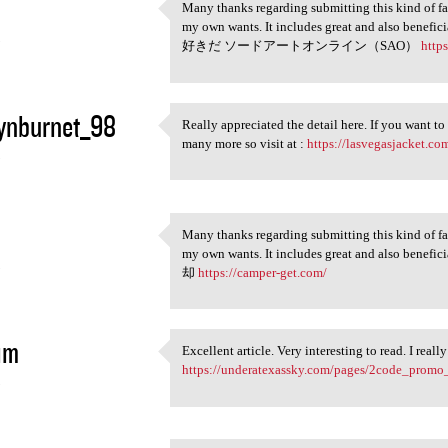
Many thanks regarding submitting this kind of fant
Many thanks regarding
my own wants. It includes great and also be
5
好きだ ソードアートオンライン（SAO）
http
ynburnet_98
Really appreciated the detail here. If you want to
Really appreciated the detail
many more so visit at :
https://lasvegasjacket.co
5
Many thanks regarding submitting this kind of fant
Many thanks regarding
my own wants. It includes great and also be
5
却
https://camper-get.com/
im
Excellent article. Very interesting to read. I real
Excellent article. Very
https://underatexassky.com/pages/2code_promo
5