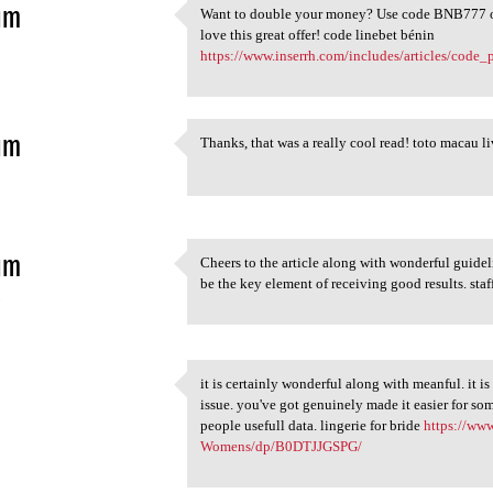
im
Want to double your money? Use code BNB777 on
Want to double your money?
love this great offer! code linebet bénin
5
https://www.inserrh.com/includes/articles/code
im
Thanks, that was a really cool read! toto macau l
Thanks, that was a really
5
im
Cheers to the article along with wonderful guideli
Cheers to the article along
be the key element of receiving good results. staf
5
it is certainly wonderful along with meanful. it i
it is certainly wonderful
issue. you've got genuinely made it easier for so
5
people usefull data. lingerie for bride
https://ww
Womens/dp/B0DTJJGSPG/