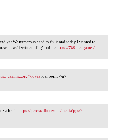
 and yet We numerous head to fix it and today I wanted to
somewhat well written. đá gà online
https://789-bet.games/
tps://csmmsz.org">lovas
rozi porno</a>
e <a href="
https://pereraadio.ee/uus/media/pgs/?