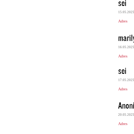
sei
15.05.202
Adres
maril
16.05.202
Adres
sei
17.05.202
Adres
Anon
20.05.202
Adres