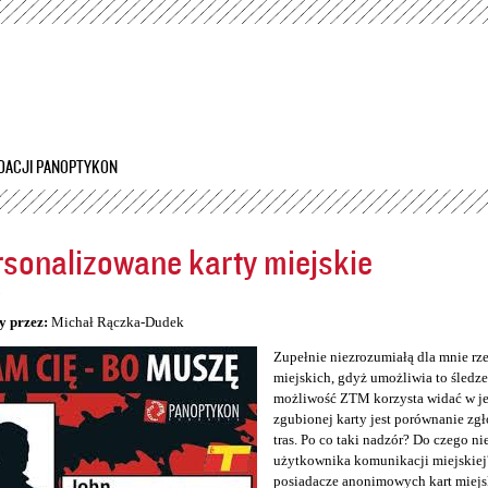
Przejdź
do
treści
DACJI PANOPTYKON
sonalizowane karty miejskie
5
y przez:
Michał Rączka-Dudek
Zupełnie niezrozumiałą dla mnie rz
miejskich, gdyż umożliwia to śledzen
możliwość ZTM korzysta widać w jeg
zgubionej karty jest porównanie zg
tras. Po co taki nadzór? Do czego n
użytkownika komunikacji miejskiej
posiadacze anonimowych kart miejs