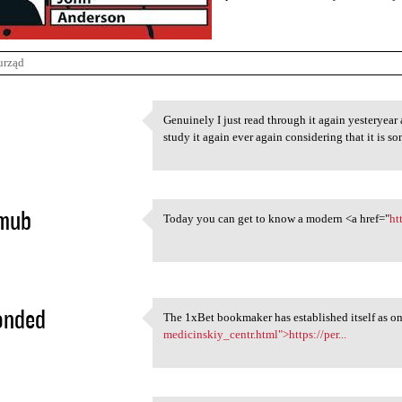
urząd
Genuinely I just read through it again yesteryear
Genuinely I just read through
study it again ever again considering that it is 
5
ymub
Today you can get to know a modern <a href="
ht
Today you can get to know a
5
onded
The 1xBet bookmaker has established itself as on
The 1xBet bookmaker has
medicinskiy_centr.html">https://per...
5