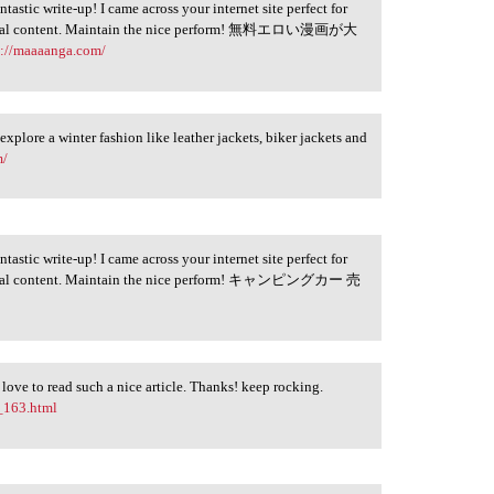
astic write-up! I came across your internet site perfect for
neficial content. Maintain the nice perform! 無料エロい漫画が大
s://maaaanga.com/
 explore a winter fashion like leather jackets, biker jackets and
m/
astic write-up! I came across your internet site perfect for
neficial content. Maintain the nice perform! キャンピングカー 売
ly love to read such a nice article. Thanks! keep rocking.
_163.html