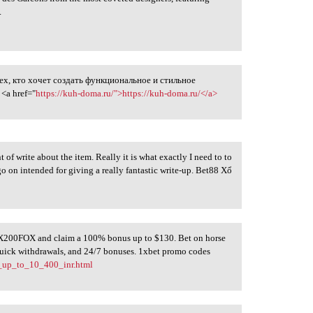
.
ех, кто хочет создать функциональное и стильное
<a href="
https://kuh-doma.ru/">https://kuh-doma.ru/</a>
of write about the item. Really it is what exactly I need to to
go on intended for giving a really fantastic write-up. Bet88 Xổ
X200FOX and claim a 100% bonus up to $130. Bet on horse
 quick withdrawals, and 24/7 bonuses. 1xbet promo codes
_up_to_10_400_inr.html