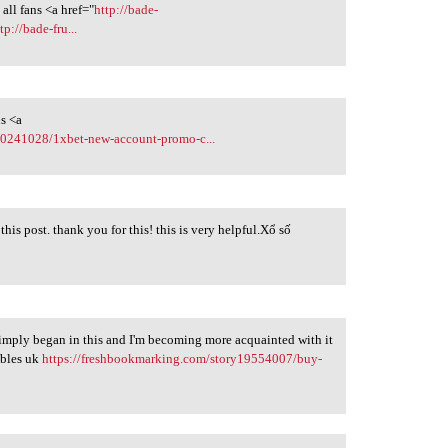
ll fans <a href="
http://bade-
p://bade-fru...
s <a
40241028/1xbet-new-account-promo-c...
his post. thank you for this! this is very helpful.Xổ số
 simply began in this and I'm becoming more acquainted with it
ibles uk
https://freshbookmarking.com/story19554007/buy-