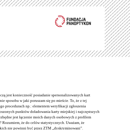
eczą jest konieczność posiadanie spersonalizowanych kart
ie sposobu w jaki poruszam się po mieście. To, że z tej
o procedurach np.: elementem weryfikacji zgłoszenia
łoszonych punktów doładowania karty miejskiej i najczęstszych
iezbędne jest łączenie moich danych osobowych z profilem
? Rozumiem, że do celów statystycznych. Uważam, że
kich nie powinni być przez ZTM „dyskryminowani”.