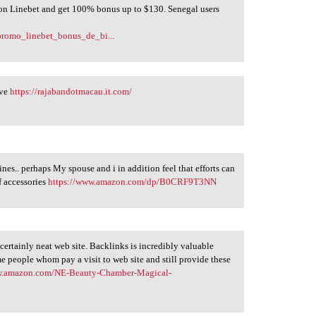
 Linebet and get 100% bonus up to $130. Senegal users
_promo_linebet_bonus_de_bi...
ive
https://rajabandotmacau.it.com/
nes.. perhaps My spouse and i in addition feel that efforts can
f accessories
https://www.amazon.com/dp/B0CRF9T3NN
s certainly neat web site. Backlinks is incredibly valuable
me people whom pay a visit to web site and still provide these
w.amazon.com/NE-Beauty-Chamber-Magical-