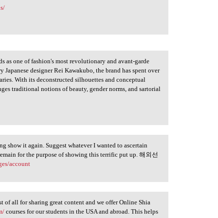
s/
s as one of fashion's most revolutionary and avant-garde
ry Japanese designer Rei Kawakubo, the brand has spent over
aries. With its deconstructed silhouettes and conceptual
es traditional notions of beauty, gender norms, and sartorial
sing show it again. Suggest whatever I wanted to ascertain
remain for the purpose of showing this terrific put up. 해외선
ges/account
t of all for sharing great content and we offer Online Shia
m/
courses for our students in the USA and abroad. This helps