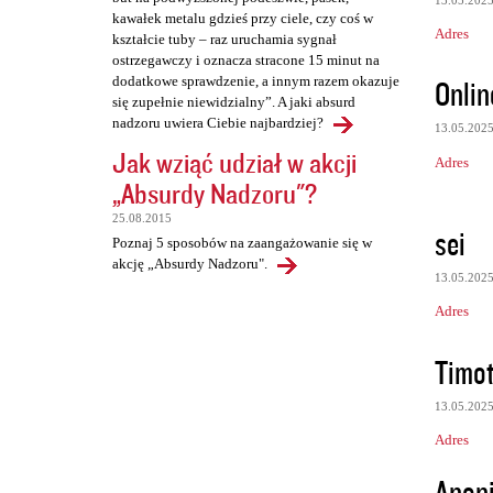
kawałek metalu gdzieś przy ciele, czy coś w
Adres
kształcie tuby – raz uruchamia sygnał
ostrzegawczy i oznacza stracone 15 minut na
Onlin
dodatkowe sprawdzenie, a innym razem okazuje
się zupełnie niewidzialny”. A jaki absurd
nadzoru uwiera Ciebie najbardziej?
13.05.202
Jak wziąć udział w akcji
Adres
„Absurdy Nadzoru"?
25.08.2015
sei
Poznaj 5 sposobów na zaangażowanie się w
akcję „Absurdy Nadzoru".
13.05.202
Adres
Timo
13.05.202
Adres
Anon