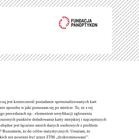
eczą jest konieczność posiadanie spersonalizowanych kart
ie sposobu w jaki poruszam się po mieście. To, że z tej
o procedurach np.: elementem weryfikacji zgłoszenia
łoszonych punktów doładowania karty miejskiej i najczęstszych
iezbędne jest łączenie moich danych osobowych z profilem
? Rozumiem, że do celów statystycznych. Uważam, że
kich nie powinni być przez ZTM „dyskryminowani”.