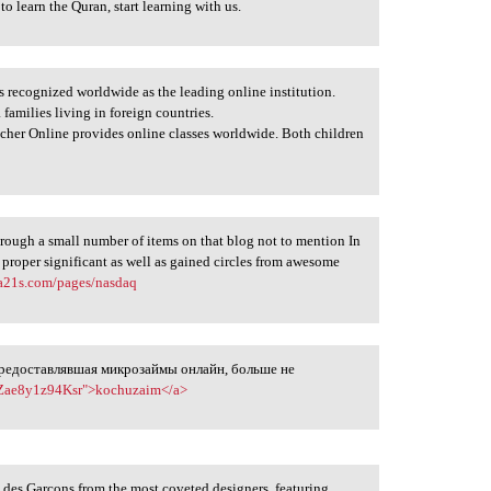
 to learn the Quran, start learning with us.
s recognized worldwide as the leading online institution.
 families living in foreign countries.
her Online provides online classes worldwide. Both children
through a small number of items on that blog not to mention In
 proper significant as well as gained circles from awesome
ba21s.com/pages/nasdaq
предоставлявшая микрозаймы онлайн, больше не
kzZae8y1z94Ksr">kochuzaim</a>
 des Garcons from the most coveted designers, featuring