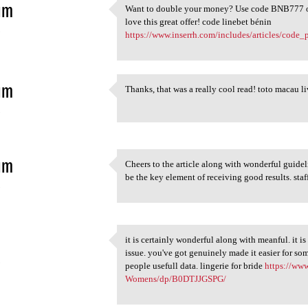
im
Want to double your money? Use code BNB777 on
Want to double your money?
love this great offer! code linebet bénin
5
https://www.inserrh.com/includes/articles/code
im
Thanks, that was a really cool read! toto macau l
Thanks, that was a really
5
im
Cheers to the article along with wonderful guideli
Cheers to the article along
be the key element of receiving good results. staf
5
it is certainly wonderful along with meanful. it i
it is certainly wonderful
issue. you've got genuinely made it easier for so
5
people usefull data. lingerie for bride
https://ww
Womens/dp/B0DTJJGSPG/