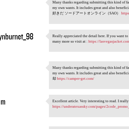
Many thanks regarding submitting this kind of fant
Many thanks regarding
my own wants. It includes great and also be
5
好きだ ソードアートオンライン（SAO）
http
ynburnet_98
Really appreciated the detail here. If you want to
Really appreciated the detail
many more so visit at :
https://lasvegasjacket.co
5
Many thanks regarding submitting this kind of fant
Many thanks regarding
my own wants. It includes great and also be
5
却
https://camper-get.com/
im
Excellent article. Very interesting to read. I real
Excellent article. Very
https://underatexassky.com/pages/2code_promo
5