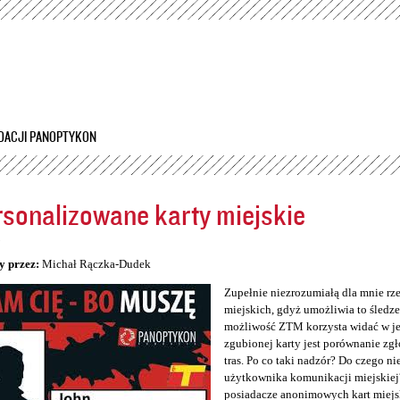
Przejdź
do
treści
DACJI PANOPTYKON
sonalizowane karty miejskie
5
y przez:
Michał Rączka-Dudek
Zupełnie niezrozumiałą dla mnie rz
miejskich, gdyż umożliwia to śledzen
możliwość ZTM korzysta widać w jeg
zgubionej karty jest porównanie zg
tras. Po co taki nadzór? Do czego n
użytkownika komunikacji miejskiej
posiadacze anonimowych kart miejs