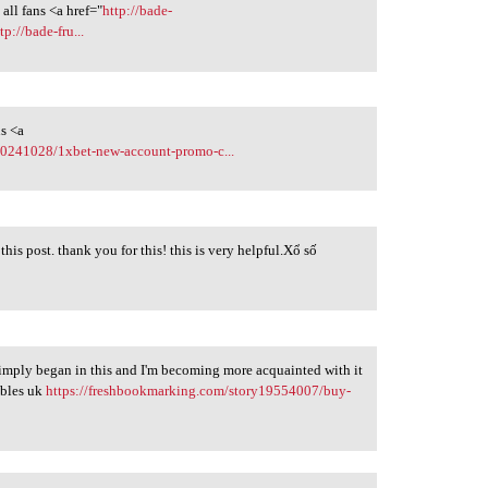
ll fans <a href="
http://bade-
p://bade-fru...
s <a
40241028/1xbet-new-account-promo-c...
his post. thank you for this! this is very helpful.Xổ số
 simply began in this and I'm becoming more acquainted with it
ibles uk
https://freshbookmarking.com/story19554007/buy-