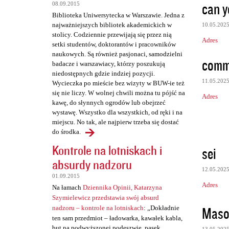
can y
08.09.2015
Biblioteka Uniwersytecka w Warszawie. Jedna z
najważniejszych bibliotek akademickich w
10.05.202
stolicy. Codziennie przewijają się przez nią
Adres
setki studentów, doktorantów i pracowników
naukowych. Są również pasjonaci, samodzielni
comm
badacze i warszawiacy, którzy poszukują
niedostępnych gdzie indziej pozycji.
11.05.202
Wycieczka po mieście bez wizyty w BUW-ie też
się nie liczy. W wolnej chwili można tu pójść na
Adres
kawę, do słynnych ogrodów lub obejrzeć
wystawę. Wszystko dla wszystkich, od ręki i na
miejscu. No tak, ale najpierw trzeba się dostać
do środka.
Kontrole na lotniskach i
sei
absurdy nadzoru
12.05.202
01.09.2015
Adres
Na łamach
Dziennika Opinii, Katarzyna
Szymielewicz przedstawia swój absurd
Maso
nadzoru – kontrole na lotniskach
: „Dokładnie
ten sam przedmiot – ładowarka, kawałek kabla,
but na podwyższonej podeszwie, pasek,
13.05.202