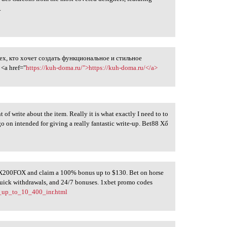
.
ех, кто хочет создать функциональное и стильное
<a href="
https://kuh-doma.ru/">https://kuh-doma.ru/</a>
of write about the item. Really it is what exactly I need to to
go on intended for giving a really fantastic write-up. Bet88 Xổ
X200FOX and claim a 100% bonus up to $130. Bet on horse
 quick withdrawals, and 24/7 bonuses. 1xbet promo codes
_up_to_10_400_inr.html