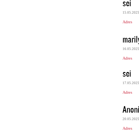
sei
15.05.202
Adres
maril
16.05.202
Adres
sei
17.05.202
Adres
Anon
20.05.202
Adres