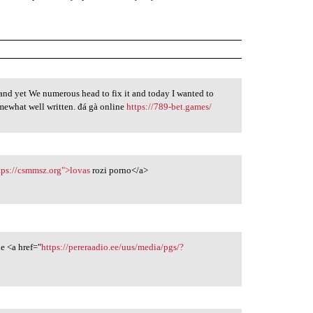
 and yet We numerous head to fix it and today I wanted to
somewhat well written. đá gà online
https://789-bet.games/
tps://csmmsz.org">lovas
rozi porno</a>
e <a href="
https://pereraadio.ee/uus/media/pgs/?