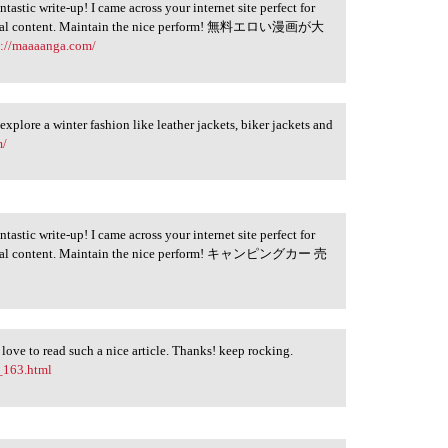
astic write-up! I came across your internet site perfect for
neficial content. Maintain the nice perform! 無料エロい漫画が大
s://maaaanga.com/
 explore a winter fashion like leather jackets, biker jackets and
m/
astic write-up! I came across your internet site perfect for
neficial content. Maintain the nice perform! キャンピングカー 売
ly love to read such a nice article. Thanks! keep rocking.
_163.html