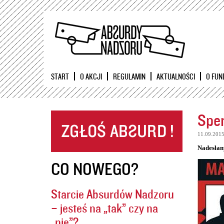
START
O AKCJI
REGULAMIN
AKTUALNOŚCI
O FUN
Sper
11.09.201
Nadesłan
CO NOWEGO?
Starcie Absurdów Nadzoru
– jesteś na „tak” czy na
„nie”?