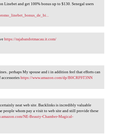
 Linebet and get 100% bonus up to $130. Senegal users
_promo_linebet_bonus_de_bi...
ive
https://rajabandotmacau.it.com/
nes.. perhaps My spouse and i in addition feel that efforts can
f accessories
https://www.amazon.com/dp/B0CRF9T3NN
s certainly neat web site. Backlinks is incredibly valuable
me people whom pay a visit to web site and still provide these
w.amazon.com/NE-Beauty-Chamber-Magical-