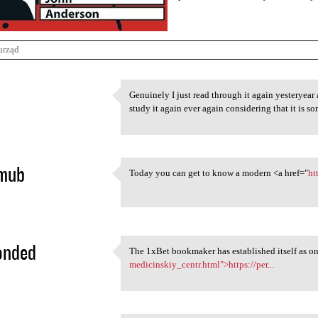
urząd
Genuinely I just read through it again yesteryear
Genuinely I just read through
study it again ever again considering that it is 
5
ymub
Today you can get to know a modern <a href="
ht
Today you can get to know a
5
onded
The 1xBet bookmaker has established itself as on
The 1xBet bookmaker has
medicinskiy_centr.html">https://per...
5