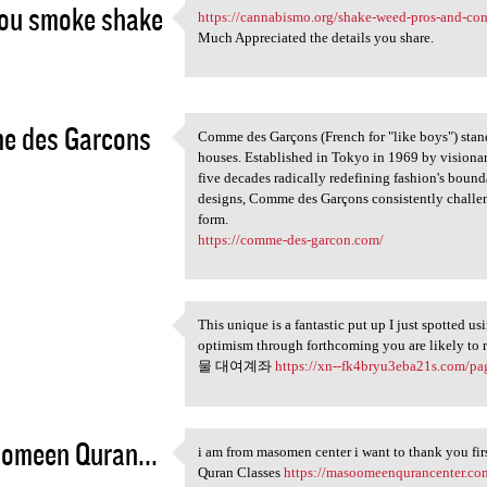
ou smoke shake
https://cannabismo.org/shake-weed-pros-and-con
https://cannabismo.org/shake
Much Appreciated the details you share.
5
e des Garcons
Comme des Garçons (French for "like boys") stand
Comme des Garçons (French for
houses. Established in Tokyo in 1969 by visiona
5
five decades radically redefining fashion's bound
designs, Comme des Garçons consistently challeng
form.
https://comme-des-garcon.com/
This unique is a fantastic put up I just spotted u
This unique is a fantastic
optimism through forthcoming you are likely to 
5
물 대여계좌
https://xn--fk4bryu3eba21s.com/pa
omeen Quran...
i am from masomen center i want to thank you firs
i am from masomen center i
Quran Classes
https://masoomeenqurancenter.co
5