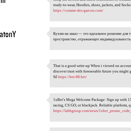
Shop the newest and finest
ready-to-wear, Hoodies, shoes, jackets, and Socks
5
https://comme-des-garcon.com/
yatonY
Кухни на заказ — это идеальное решение для т
Кухни на заказ — это
пространство, отражающее индивидуальность 
5
That is a good write-up When i viewed on account 
That is a good write-up When
discover trust with foreseeable future you might 
5
Số
https://bet-88.bet/
1xBet’s Mega Welcome Package: Sign up with 1
1xBet’s Mega Welcome Package:
racing, CS:GO, or blackjack. Reliable platform,
5
https://labhgroup.com/news/1xbet_promo_code