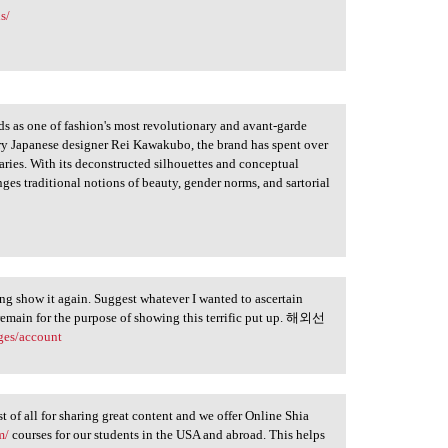
s/
s as one of fashion's most revolutionary and avant-garde
ry Japanese designer Rei Kawakubo, the brand has spent over
aries. With its deconstructed silhouettes and conceptual
es traditional notions of beauty, gender norms, and sartorial
sing show it again. Suggest whatever I wanted to ascertain
remain for the purpose of showing this terrific put up. 해외선
ges/account
t of all for sharing great content and we offer Online Shia
m/
courses for our students in the USA and abroad. This helps