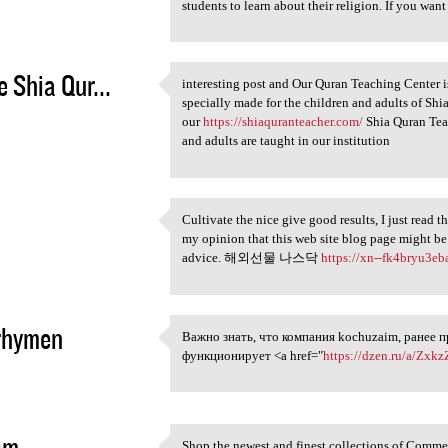
students to learn about their religion. If you want
e Shia Qur...
interesting post and Our Quran Teaching Center i
interesting post and Our
specially made for the children and adults of Shia
5
our
https://shiaquranteacher.com/
Shia Quran Teac
and adults are taught in our institution
Cultivate the nice give good results, I just read 
Cultivate the nice give good
my opinion that this web site blog page might be
5
advice. 해외선물 나스닥
https://xn--fk4bryu3e
thymen
Важно знать, что компания kochuzaim, ранее 
Важно знать, что компания
функционирует <a href="
https://dzen.ru/a/Zx
5
im
Shop the newest and finest collections of Comme