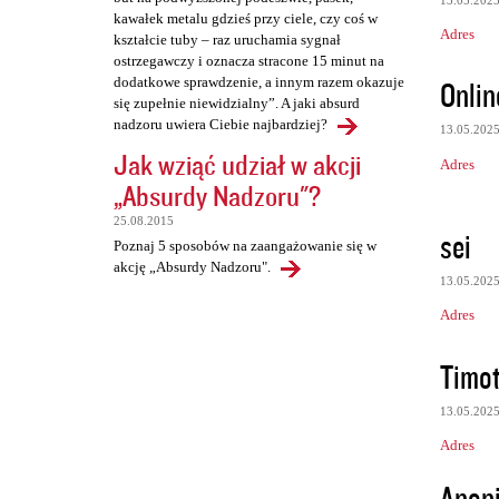
kawałek metalu gdzieś przy ciele, czy coś w
Adres
kształcie tuby – raz uruchamia sygnał
ostrzegawczy i oznacza stracone 15 minut na
Onlin
dodatkowe sprawdzenie, a innym razem okazuje
się zupełnie niewidzialny”. A jaki absurd
nadzoru uwiera Ciebie najbardziej?
13.05.202
Jak wziąć udział w akcji
Adres
„Absurdy Nadzoru"?
25.08.2015
sei
Poznaj 5 sposobów na zaangażowanie się w
akcję „Absurdy Nadzoru".
13.05.202
Adres
Timo
13.05.202
Adres
Anon