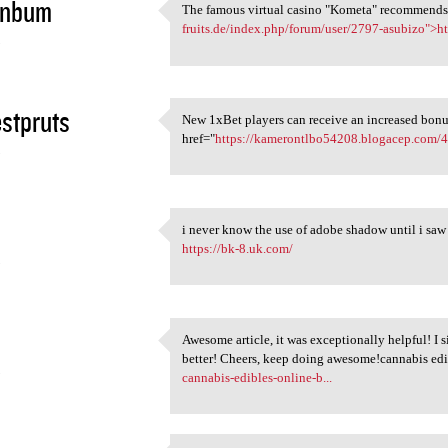
inbum
The famous virtual casino "Kometa" recommends a
The famous virtual casino
fruits.de/index.php/forum/user/2797-asubizo">htt
5
stpruts
New 1xBet players can receive an increased bonu
New 1xBet players can receive
href="
https://kamerontlbo54208.blogacep.com/
5
i never know the use of adobe shadow until i saw t
i never know the use of adobe
https://bk-8.uk.com/
5
Awesome article, it was exceptionally helpful! I
Awesome article, it was
better! Cheers, keep doing awesome!cannabis ed
5
cannabis-edibles-online-b...