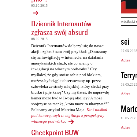
03.10.2015
Dziennik Internautów
wścibski 
zgłasza swój absurd
K
sei
08.09.2015
o
Dziennik Internautów dołączył się do naszej
07.05.202
akcji i zgłosił nam swój przykład: „Oburzamy
m
się na inwigilację w internecie, na działania
Adres
e
amerykańskich służb, ale co wiemy o
inwigilacji na własnym podwórku? Czy
n
Terr
myślałeś, że gdy stoisz sobie pod blokiem,
t
możesz być ciągle obserwowany np. przez
09.05.202
człowieka ze straży miejskiej, który siedzi przy
a
biurku i pije kawę? Czy myślałeś, ile naprawdę
Adres
r
kamer może być w Twojej okolicy? A może
z
spojrzysz na mapkę, która może to ukazywać?”.
Mari
Polecamy artykuł Marcina Maja:
Ktoś nasikał
e
pod kamerą, czyli inwigilacja z perspektywy
10.05.202
własnego podwórka
.
Adres
Checkpoint BUW