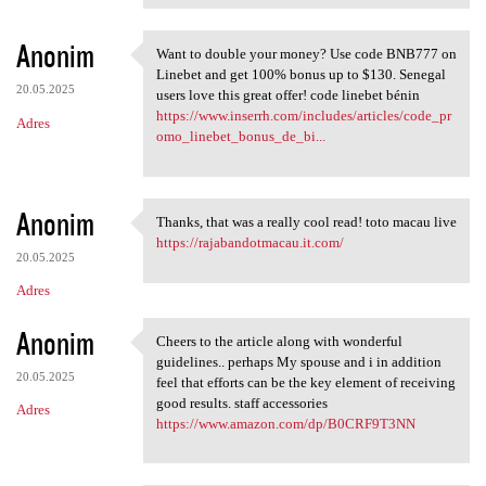
Anonim
Want to double your money? Use code BNB777 on
Want to double your money?
Linebet and get 100% bonus up to $130. Senegal
20.05.2025
users love this great offer! code linebet bénin
https://www.inserrh.com/includes/articles/code_pr
Adres
omo_linebet_bonus_de_bi...
Anonim
Thanks, that was a really cool read! toto macau live
Thanks, that was a really
https://rajabandotmacau.it.com/
20.05.2025
Adres
Anonim
Cheers to the article along with wonderful
Cheers to the article along
guidelines.. perhaps My spouse and i in addition
20.05.2025
feel that efforts can be the key element of receiving
good results. staff accessories
Adres
https://www.amazon.com/dp/B0CRF9T3NN