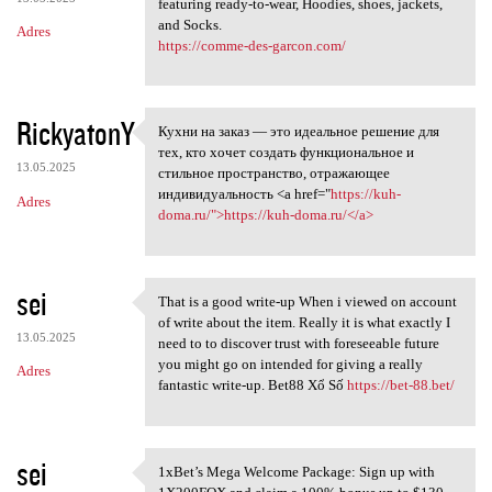
featuring ready-to-wear, Hoodies, shoes, jackets,
and Socks.
Adres
https://comme-des-garcon.com/
RickyatonY
Кухни на заказ — это идеальное решение для
Кухни на заказ — это
тех, кто хочет создать функциональное и
13.05.2025
стильное пространство, отражающее
индивидуальность <a href="
https://kuh-
Adres
doma.ru/">https://kuh-doma.ru/</a>
sei
That is a good write-up When i viewed on account
That is a good write-up When
of write about the item. Really it is what exactly I
13.05.2025
need to to discover trust with foreseeable future
you might go on intended for giving a really
Adres
fantastic write-up. Bet88 Xổ Số
https://bet-88.bet/
sei
1xBet’s Mega Welcome Package: Sign up with
1xBet’s Mega Welcome Package: