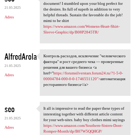
Appreciate it intended for
document! I stumbled upon your blog perfect for
21.05.2025
the desires. Its full of superb in addition to very
helpful threads. Sustain the favorable do the job!
Adres
mimi to be shirt
https://www.amazon.com/Womens-Heart-Shirt-
Sleeve-Graphic/dp/B08P2845TR/
AlfredArola
Контроль расходов, исключение "человеческого
Контроль расходов, исключение
фактора" и рост среднего чека — проверенные
21.05.2025
решения для вашего бизнеса <a
href="
https://forumsilverstars.forum24.ru/?1-5-0-
Adres
00004784-000-0-0-1746551120">
автоматизация
ресторанного бизнеса</a>
seo
It all is impressive to read the paper these types of
It all is impressive to read
interesting together with different article content
21.05.2025
for your web-sites. baby boy clothes mimi sayings
https://www.amazon.com/Southern-Sisters-Dont-
Adres
Romper-Month/dp/B07W5QQHGP/