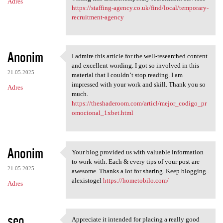
Adres
https://staffing-agency.co.uk/find/local/temporary-
recruitment-agency
Anonim
I admire this article for the well-researched content
I admire this article for the
and excellent wording. I got so involved in this
21.05.2025
material that I couldn’t stop reading. I am
impressed with your work and skill. Thank you so
Adres
much.
https://theshaderoom.com/articl/mejor_codigo_pr
omocional_1xbet.html
Anonim
Your blog provided us with valuable information
Your blog provided us with
to work with. Each & every tips of your post are
21.05.2025
awesome. Thanks a lot for sharing. Keep blogging..
alexistogel
https://hometobilo.com/
Adres
seo
Appreciate it intended for placing a really good