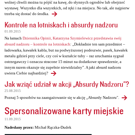
wolnej chwili można tu pójść na kawę, do słynnych ogrodów lub obejrzeć
wystawę. Wszystko dla wszystkich, od ręki i na miejscu. No tak, ale najpierw
trzeba się dostać do środka.
Kontrole na lotniskach i absurdy nadzoru
01.09.2015
Na łamach
Dziennika Opinii, Katarzyna Szymielewicz przedstawia swój
absurd nadzoru – kontrole na lotniskach
: „Dokładnie ten sam przedmiot –
ładowarka, kawałek kabla, but na podwyższonej podeszwie, pasek, kawałek
metalu gdzieś przy ciele, czy coś w kształcie tuby – raz uruchamia sygnał
ostrzegawczy i oznacza stracone 15 minut na dodatkowe sprawdzenie, a
innym razem okazuje się zupełnie niewidzialny”. A jaki absurd nadzoru
uwiera Ciebie najbardziej?
Jak wziąć udział w akcji „Absurdy Nadzoru"?
25.08.2015
Poznaj 5 sposobów na zaangażowanie się w akcję „Absurdy Nadzoru".
Spersonalizowane karty miejskie
11.09.2015
Nadesłany przez:
Michał Rączka-Dudek