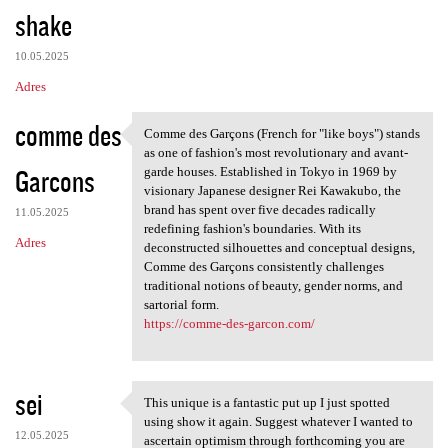
shake
10.05.2025
Adres
comme des
Comme des Garçons (French for "like boys") stands
Comme des Garçons (French for
as one of fashion's most revolutionary and avant-
Garcons
garde houses. Established in Tokyo in 1969 by
visionary Japanese designer Rei Kawakubo, the
brand has spent over five decades radically
11.05.2025
redefining fashion's boundaries. With its
Adres
deconstructed silhouettes and conceptual designs,
Comme des Garçons consistently challenges
traditional notions of beauty, gender norms, and
sartorial form.
https://comme-des-garcon.com/
sei
This unique is a fantastic put up I just spotted
This unique is a fantastic
using show it again. Suggest whatever I wanted to
12.05.2025
ascertain optimism through forthcoming you are