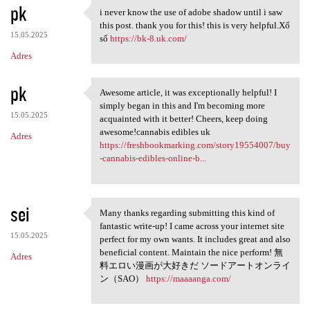
pk
i never know the use of adobe shadow until i saw
i never know the use of adobe
this post. thank you for this! this is very helpful.Xổ
15.05.2025
số
https://bk-8.uk.com/
Adres
pk
Awesome article, it was exceptionally helpful! I
Awesome article, it was
simply began in this and I'm becoming more
15.05.2025
acquainted with it better! Cheers, keep doing
awesome!cannabis edibles uk
Adres
https://freshbookmarking.com/story19554007/buy
-cannabis-edibles-online-b...
sei
Many thanks regarding submitting this kind of
Many thanks regarding
fantastic write-up! I came across your internet site
15.05.2025
perfect for my own wants. It includes great and also
beneficial content. Maintain the nice perform! 無
Adres
料エロい漫画が大好きだ ソードアートオンライ
ン（SAO）
https://maaaanga.com/