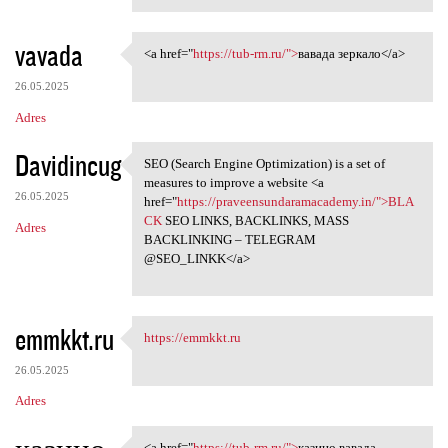
vavada
<a href="
https://tub-rm.ru/">
вавада зеркало</a>
<a href="https://tub-rm.ru/"
26.05.2025
Adres
Davidincug
SEO (Search Engine Optimization) is a set of
SEO (Search Engine
measures to improve a website <a
26.05.2025
href="
https://praveensundaramacademy.in/">BLA
CK
SEO LINKS, BACKLINKS, MASS
Adres
BACKLINKING – TELEGRAM
@SEO_LINKK</a>
emmkkt.ru
https://emmkkt.ru
https://emmkkt.ru
26.05.2025
Adres
<a href="
https://tub-rm.ru/">
казино вавада