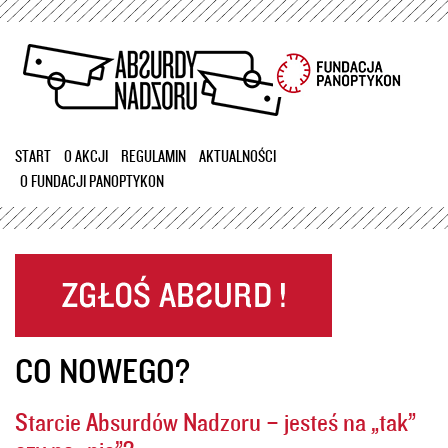
Przejdź
do
treści
START
O AKCJI
REGULAMIN
AKTUALNOŚCI
O FUNDACJI PANOPTYKON
CO NOWEGO?
Starcie Absurdów Nadzoru – jesteś na „tak”