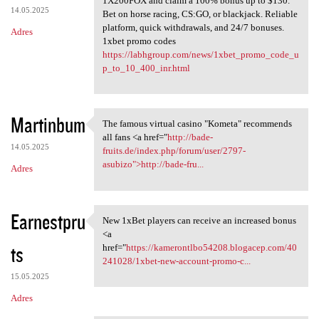
1X200FOX and claim a 100% bonus up to $130.
14.05.2025
Bet on horse racing, CS:GO, or blackjack. Reliable
platform, quick withdrawals, and 24/7 bonuses.
Adres
1xbet promo codes
https://labhgroup.com/news/1xbet_promo_code_u
p_to_10_400_inr.html
Martinbum
The famous virtual casino "Kometa" recommends
The famous virtual casino
all fans <a href="
http://bade-
14.05.2025
fruits.de/index.php/forum/user/2797-
asubizo">http://bade-fru...
Adres
Earnestpru
New 1xBet players can receive an increased bonus
New 1xBet players can receive
<a
ts
href="
https://kamerontlbo54208.blogacep.com/40
241028/1xbet-new-account-promo-c...
15.05.2025
Adres