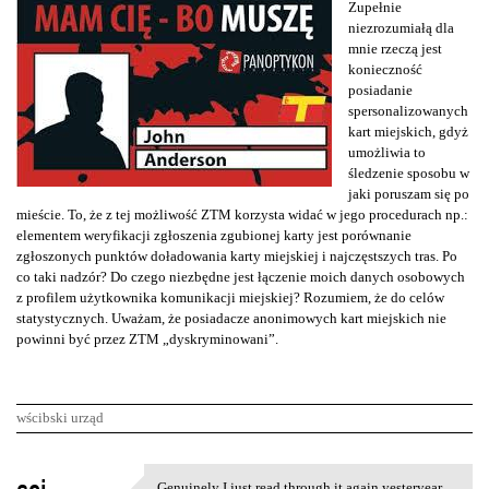
Zupełnie
niezrozumiałą dla
mnie rzeczą jest
konieczność
posiadanie
spersonalizowanych
kart miejskich, gdyż
umożliwia to
śledzenie sposobu w
jaki poruszam się po
mieście. To, że z tej możliwość ZTM korzysta widać w jego procedurach np.:
elementem weryfikacji zgłoszenia zgubionej karty jest porównanie
zgłoszonych punktów doładowania karty miejskiej i najczęstszych tras. Po
co taki nadzór? Do czego niezbędne jest łączenie moich danych osobowych
z profilem użytkownika komunikacji miejskiej? Rozumiem, że do celów
statystycznych. Uważam, że posiadacze anonimowych kart miejskich nie
powinni być przez ZTM „dyskryminowani”.
wścibski urząd
K
Genuinely I just read through it again yesteryear