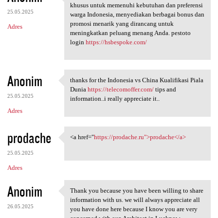
PESTOTO adalah situs pola
khusus untuk memenuhi kebutuhan dan preferensi
25.05.2025
warga Indonesia, menyediakan berbagai bonus dan
promosi menarik yang dirancang untuk
Adres
meningkatkan peluang menang Anda. pestoto
login
https://hsbespoke.com/
Anonim
thanks for the Indonesia vs China Kualifikasi Piala
thanks for the Indonesia vs
Dunia
https://telecomoffer.com/
tips and
25.05.2025
information..i really appreciate it..
Adres
prodache
<a href="
https://prodache.ru">prodache</a>
<a href="https://prodache.ru"
25.05.2025
Adres
Anonim
Thank you because you have been willing to share
Thank you because you have
information with us. we will always appreciate all
26.05.2025
you have done here because I know you are very