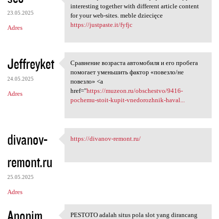
It all is impressive to read
interesting together with different article content
23.05.2025
for your web-sites. meble dziecięce
https://justpaste.it/fyfjc
Adres
Jeffreyket
Сравнение возраста автомобиля и его пробега
Сравнение возраста автомобиля
помогает уменьшить фактор «повезло/не
24.05.2025
повезло» <a
href="
https://muzeon.ru/obschestvo/9416-
Adres
pochemu-stoit-kupit-vnedorozhnik-haval...
divanov-
https://divanov-remont.ru/
https://divanov-remont.ru/
remont.ru
25.05.2025
Adres
Anonim
PESTOTO adalah situs pola slot yang dirancang