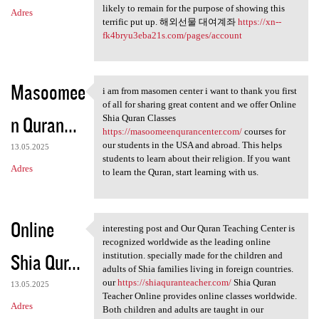
likely to remain for the purpose of showing this
Adres
terrific put up. 해외선물 대여계좌
https://xn--
fk4bryu3eba21s.com/pages/account
Masoomee
i am from masomen center i want to thank you first
i am from masomen center i
of all for sharing great content and we offer Online
n Quran...
Shia Quran Classes
https://masoomeenqurancenter.com/
courses for
our students in the USA and abroad. This helps
13.05.2025
students to learn about their religion. If you want
Adres
to learn the Quran, start learning with us.
Online
interesting post and Our Quran Teaching Center is
interesting post and Our
recognized worldwide as the leading online
Shia Qur...
institution. specially made for the children and
adults of Shia families living in foreign countries.
our
https://shiaquranteacher.com/
Shia Quran
13.05.2025
Teacher Online provides online classes worldwide.
Adres
Both children and adults are taught in our