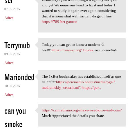
sei
Genuinely I just read through
o
and yet We numerous head to fix it and today I
07.05.2025
m
wanted to study it again ever again considering
that it is somewhat well written. đá gà online
Adres
e
https://789-bet.games/
n
t
Terrymub
a
Today you can get to know a modern <a
Today you can get to know a
href="
https://csmmsz.org">lovas
rozi porno</a>
r
09.05.2025
z
Adres
e
Marionded
The 1xBet bookmaker has established itself as one
The 1xBet bookmaker has
<a href="
https://pereraadio.ee/uus/media/pgs/?
10.05.2025
medicinskiy_centr.html">https://per...
Adres
can you
https://cannabismo.org/shake-weed-pros-and-cons/
https://cannabismo.org/shake
Much Appreciated the details you share.
smoke