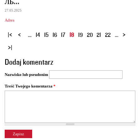
ль...
27.05.2025
Adres
S
…
14
15
16
17
18
19
20
21
22
…
t
r
o
Dodaj komentarz
n
y
Nazwisko lub pseudonim
Treść Twojego komentarza
*