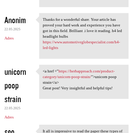
Anonim
Thanks for a wonderful share. Your article has
Thanks for a wonderful share.
proved your hard work and experience you have
22.05.2025
got in this field. Brilliant .i love it reading. h4 led
headlight bulbs
Adres
https://www.automotiveglobespecialist.com/h4-
led-lights
unicorn
<a href =”
https://herbapproach.com/product-
<a href =”https:/
category/unicorn-poop-strain/
”>unicorn poop
poop
strain</a>
Great post! Very insightful and helpful tips!
strain
22.05.2025
Adres
seo
It all is impressive to read the paper these types of