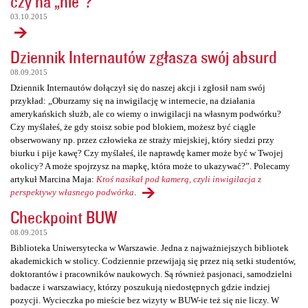
czy na „nie”?
03.10.2015
Dziennik Internautów zgłasza swój absurd
08.09.2015
Dziennik Internautów dołączył się do naszej akcji i zgłosił nam swój
przykład: „Oburzamy się na inwigilację w internecie, na działania
amerykańskich służb, ale co wiemy o inwigilacji na własnym podwórku?
Czy myślałeś, że gdy stoisz sobie pod blokiem, możesz być ciągle
obserwowany np. przez człowieka ze straży miejskiej, który siedzi przy
biurku i pije kawę? Czy myślałeś, ile naprawdę kamer może być w Twojej
okolicy? A może spojrzysz na mapkę, która może to ukazywać?”. Polecamy
artykuł Marcina Maja:
Ktoś nasikał pod kamerą, czyli inwigilacja z
perspektywy własnego podwórka
.
Checkpoint BUW
08.09.2015
Biblioteka Uniwersytecka w Warszawie. Jedna z najważniejszych bibliotek
akademickich w stolicy. Codziennie przewijają się przez nią setki studentów,
doktorantów i pracowników naukowych. Są również pasjonaci, samodzielni
badacze i warszawiacy, którzy poszukują niedostępnych gdzie indziej
pozycji. Wycieczka po mieście bez wizyty w BUW-ie też się nie liczy. W