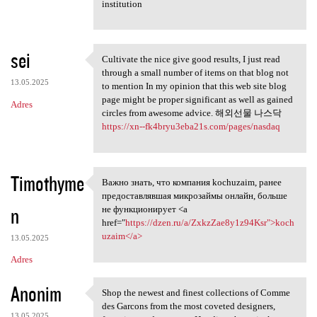
institution
sei
Cultivate the nice give good results, I just read
Cultivate the nice give good
through a small number of items on that blog not
13.05.2025
to mention In my opinion that this web site blog
page might be proper significant as well as gained
Adres
circles from awesome advice. 해외선물 나스닥
https://xn--fk4bryu3eba21s.com/pages/nasdaq
Timothyme
Важно знать, что компания kochuzaim, ранее
Важно знать, что компания
предоставлявшая микрозаймы онлайн, больше
n
не функционирует <a
href="
https://dzen.ru/a/ZxkzZae8y1z94Ksr">koch
uzaim</a>
13.05.2025
Adres
Anonim
Shop the newest and finest collections of Comme
Shop the newest and finest
des Garcons from the most coveted designers,
13.05.2025