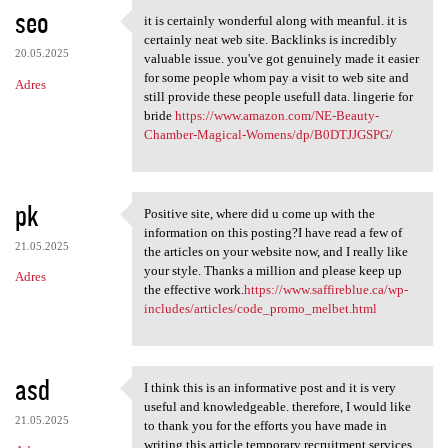
seo
it is certainly wonderful along with meanful. it is
it is certainly wonderful
certainly neat web site. Backlinks is incredibly
20.05.2025
valuable issue. you've got genuinely made it easier
for some people whom pay a visit to web site and
Adres
still provide these people usefull data. lingerie for
bride
https://www.amazon.com/NE-Beauty-
Chamber-Magical-Womens/dp/B0DTJJGSPG/
pk
Positive site, where did u come up with the
Positive site, where did u
information on this posting?I have read a few of
21.05.2025
the articles on your website now, and I really like
your style. Thanks a million and please keep up
Adres
the effective work.
https://www.saffireblue.ca/wp-
includes/articles/code_promo_melbet.html
asd
I think this is an informative post and it is very
I think this is an
useful and knowledgeable. therefore, I would like
21.05.2025
to thank you for the efforts you have made in
writing this article.temporary recruitment services