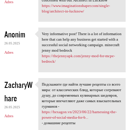
concerned with our. Architect in Lucknow
Adres
https://www.imaginationshaper.com/single-
blog/architect-in-lucknow/
Anonim
Very informative post! There is a lot of information
Very informative post! There
here that can help any business get started with a
26.05.2025
successful social networking campaign. minecraft
jenny mod bedrock
Adres
https://thejennyapk.com/jenny-mod-for-mcpe-
bedrock/
ZacharyW
Подскажите где найти лучшие рецепты со всего
Подскажите где найти лучшие
мира: от классических блюд, которые согревают
hare
душу, до современных кулинарных шедевров,
которые впечатляют даже самых взыскательных
гурманов -
26.05.2025
https://hexagon.vn/2023/06/22/harnessing-the-
Adres
power-of-social-media-for-b...
- домашние рецепты