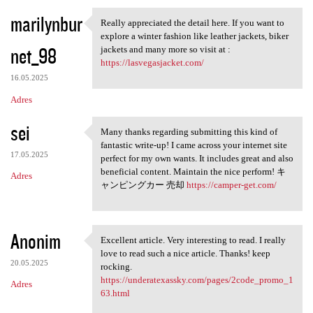
marilynbur
Really appreciated the detail here. If you want to
Really appreciated the detail
explore a winter fashion like leather jackets, biker
net_98
jackets and many more so visit at :
https://lasvegasjacket.com/
16.05.2025
Adres
sei
Many thanks regarding submitting this kind of
Many thanks regarding
fantastic write-up! I came across your internet site
17.05.2025
perfect for my own wants. It includes great and also
beneficial content. Maintain the nice perform! キ
Adres
ャンピングカー 売却
https://camper-get.com/
Anonim
Excellent article. Very interesting to read. I really
Excellent article. Very
love to read such a nice article. Thanks! keep
20.05.2025
rocking.
https://underatexassky.com/pages/2code_promo_1
Adres
63.html