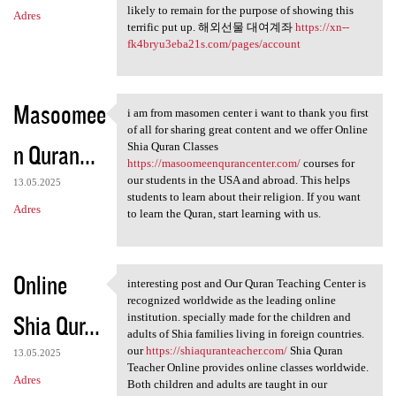
likely to remain for the purpose of showing this
Adres
terrific put up. 해외선물 대여계좌
https://xn--
fk4bryu3eba21s.com/pages/account
Masoomee
i am from masomen center i want to thank you first
i am from masomen center i
of all for sharing great content and we offer Online
n Quran...
Shia Quran Classes
https://masoomeenqurancenter.com/
courses for
our students in the USA and abroad. This helps
13.05.2025
students to learn about their religion. If you want
Adres
to learn the Quran, start learning with us.
Online
interesting post and Our Quran Teaching Center is
interesting post and Our
recognized worldwide as the leading online
Shia Qur...
institution. specially made for the children and
adults of Shia families living in foreign countries.
our
https://shiaquranteacher.com/
Shia Quran
13.05.2025
Teacher Online provides online classes worldwide.
Adres
Both children and adults are taught in our