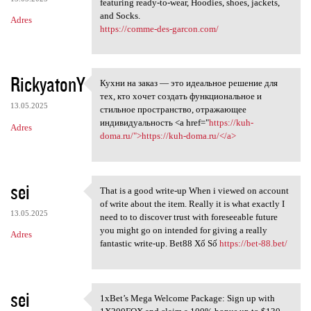
featuring ready-to-wear, Hoodies, shoes, jackets,
and Socks.
Adres
https://comme-des-garcon.com/
RickyatonY
Кухни на заказ — это идеальное решение для
Кухни на заказ — это
тех, кто хочет создать функциональное и
13.05.2025
стильное пространство, отражающее
индивидуальность <a href="
https://kuh-
Adres
doma.ru/">https://kuh-doma.ru/</a>
sei
That is a good write-up When i viewed on account
That is a good write-up When
of write about the item. Really it is what exactly I
13.05.2025
need to to discover trust with foreseeable future
you might go on intended for giving a really
Adres
fantastic write-up. Bet88 Xổ Số
https://bet-88.bet/
sei
1xBet’s Mega Welcome Package: Sign up with
1xBet’s Mega Welcome Package: