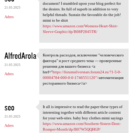
Appreciate it intended for
document! I stumbled upon your blog perfect for
21.05.2025
the desires. Its full of superb in addition to very
helpful threads. Sustain the favorable do the job!
Adres
mimi to be shirt
https://www.amazon.com/Womens-Heart-Shirt-
Sleeve-Graphic/dp/B08P2845TR/
AlfredArola
Контроль расходов, исключение "человеческого
Контроль расходов, исключение
фактора" и рост среднего чека — проверенные
21.05.2025
решения для вашего бизнеса <a
href="
https://forumsilverstars.forum24.ru/?1-5-0-
Adres
00004784-000-0-0-1746551120">
автоматизация
ресторанного бизнеса</a>
seo
It all is impressive to read the paper these types of
It all is impressive to read
interesting together with different article content
21.05.2025
for your web-sites. baby boy clothes mimi sayings
https://www.amazon.com/Southern-Sisters-Dont-
Adres
Romper-Month/dp/B07W5QQHGP/