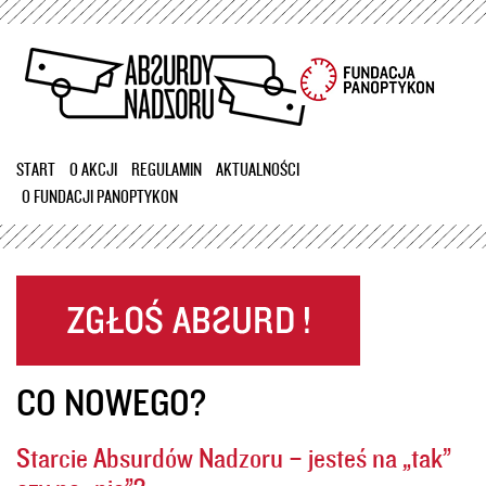
Przejdź
do
treści
START
O AKCJI
REGULAMIN
AKTUALNOŚCI
O FUNDACJI PANOPTYKON
CO NOWEGO?
Starcie Absurdów Nadzoru – jesteś na „tak”