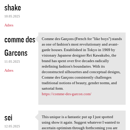
shake
10.05.2025
Adres
comme des
Comme des Garçons (French for "like boys") stands
Comme des Garçons (French for
as one of fashion's most revolutionary and avant-
Garcons
garde houses. Established in Tokyo in 1969 by
visionary Japanese designer Rei Kawakubo, the
brand has spent over five decades radically
11.05.2025
redefining fashion's boundaries. With its
Adres
deconstructed silhouettes and conceptual designs,
Comme des Garçons consistently challenges
traditional notions of beauty, gender norms, and
sartorial form.
https://comme-des-garcon.com/
sei
This unique is a fantastic put up I just spotted
This unique is a fantastic
using show it again. Suggest whatever I wanted to
12.05.2025
ascertain optimism through forthcoming you are