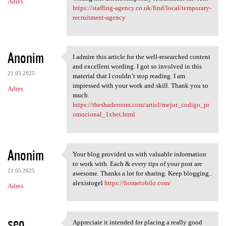
Adres
https://staffing-agency.co.uk/find/local/temporary-
recruitment-agency
Anonim
I admire this article for the well-researched content
I admire this article for the
and excellent wording. I got so involved in this
21.05.2025
material that I couldn’t stop reading. I am
impressed with your work and skill. Thank you so
Adres
much.
https://theshaderoom.com/articl/mejor_codigo_pr
omocional_1xbet.html
Anonim
Your blog provided us with valuable information
Your blog provided us with
to work with. Each & every tips of your post are
21.05.2025
awesome. Thanks a lot for sharing. Keep blogging..
alexistogel
https://hometobilo.com/
Adres
seo
Appreciate it intended for placing a really good