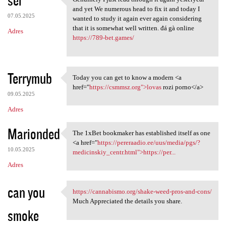
sei
Genuinely I just read through
o
and yet We numerous head to fix it and today I
07.05.2025
m
wanted to study it again ever again considering
that it is somewhat well written. đá gà online
Adres
e
https://789-bet.games/
n
t
Terrymub
a
Today you can get to know a modern <a
Today you can get to know a
href="
https://csmmsz.org">lovas
rozi porno</a>
r
09.05.2025
z
Adres
e
Marionded
The 1xBet bookmaker has established itself as one
The 1xBet bookmaker has
<a href="
https://pereraadio.ee/uus/media/pgs/?
10.05.2025
medicinskiy_centr.html">https://per...
Adres
can you
https://cannabismo.org/shake-weed-pros-and-cons/
https://cannabismo.org/shake
Much Appreciated the details you share.
smoke