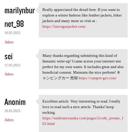
marilynbur
Really appreciated the detail here. If you want to
Really appreciated the detail
explore a winter fashion like leather jackets, biker
net_98
jackets and many more so visit at :
https://lasvegasjacket.com/
16.05.2025
Adres
sei
Many thanks regarding submitting this kind of
Many thanks regarding
fantastic write-up! I came across your internet site
17.05.2025
perfect for my own wants. It includes great and also
beneficial content. Maintain the nice perform! キ
Adres
ャンピングカー 売却
https://camper-get.com/
Anonim
Excellent article. Very interesting to read. I really
Excellent article. Very
love to read such a nice article. Thanks! keep
20.05.2025
rocking.
https://underatexassky.com/pages/2code_promo_1
Adres
63.html