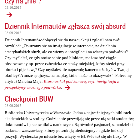
czy na „nie”?
03.10.2015
Dziennik Internautów zgłasza swój absurd
08.09.2015
Dziennik Internautów dołączył się do naszej akcji i zgłosił nam swój
przykład: „Oburzamy się na inwigilację w internecie, na działania
amerykańskich służb, ale co wiemy o inwigilacji na własnym podwórku?
Czy myślałeś, że gdy stoisz sobie pod blokiem, możesz być ciągle
obserwowany np. przez człowieka ze straży miejskiej, który siedzi przy
biurku i pije kawę? Czy myślałeś, ile naprawdę kamer może być w Twojej
okolicy? A może spojrzysz na mapkę, która może to ukazywać?”. Polecamy
artykuł Marcina Maja:
Ktoś nasikał pod kamerą, czyli inwigilacja z
perspektywy własnego podwórka
.
Checkpoint BUW
08.09.2015
Biblioteka Uniwersytecka w Warszawie. Jedna z najważniejszych bibliotek
akademickich w stolicy. Codziennie przewijają się przez nią setki studentów,
doktorantów i pracowników naukowych. Są również pasjonaci, samodzielni
badacze i warszawiacy, którzy poszukują niedostępnych gdzie indziej
pozycji. Wycieczka po mieście bez wizyty w BUW-ie też się nie liczy. W