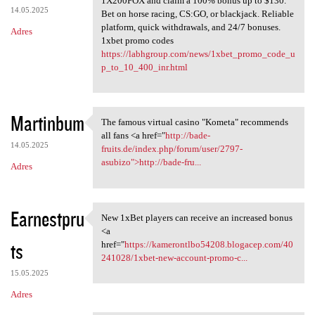
1X200FOX and claim a 100% bonus up to $130.
14.05.2025
Bet on horse racing, CS:GO, or blackjack. Reliable
platform, quick withdrawals, and 24/7 bonuses.
Adres
1xbet promo codes
https://labhgroup.com/news/1xbet_promo_code_u
p_to_10_400_inr.html
Martinbum
The famous virtual casino "Kometa" recommends
The famous virtual casino
all fans <a href="
http://bade-
14.05.2025
fruits.de/index.php/forum/user/2797-
asubizo">http://bade-fru...
Adres
Earnestpru
New 1xBet players can receive an increased bonus
New 1xBet players can receive
<a
ts
href="
https://kamerontlbo54208.blogacep.com/40
241028/1xbet-new-account-promo-c...
15.05.2025
Adres