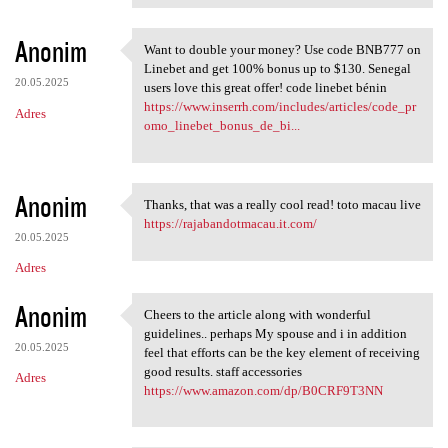
Anonim
Want to double your money? Use code BNB777 on
Want to double your money?
Linebet and get 100% bonus up to $130. Senegal
20.05.2025
users love this great offer! code linebet bénin
https://www.inserrh.com/includes/articles/code_pr
Adres
omo_linebet_bonus_de_bi...
Anonim
Thanks, that was a really cool read! toto macau live
Thanks, that was a really
https://rajabandotmacau.it.com/
20.05.2025
Adres
Anonim
Cheers to the article along with wonderful
Cheers to the article along
guidelines.. perhaps My spouse and i in addition
20.05.2025
feel that efforts can be the key element of receiving
good results. staff accessories
Adres
https://www.amazon.com/dp/B0CRF9T3NN