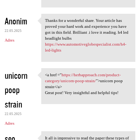
Anonim
Thanks for a wonderful share. Your article has
Thanks for a wonderful share.
proved your hard work and experience you have
22.05.2025
got in this field. Brilliant .i love it reading. h4 led
headlight bulbs
Adres
https://www.automotiveglobespecialist.com/h4-
led-lights
unicorn
<a href =”
https://herbapproach.com/product-
<a href =”https:/
category/unicorn-poop-strain/
”>unicorn poop
poop
strain</a>
Great post! Very insightful and helpful tips!
strain
22.05.2025
Adres
seo
It all is impressive to read the paper these types of