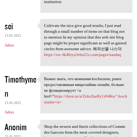
institution
sei
Cultivate the nice give good results, I just read
Cultivate the nice give good
through a small number of items on that blog not
13.05.2025
to mention In my opinion that this web site blog
page might be proper significant as well as gained
Adres
circles from awesome advice. 해외선물 나스닥
https://xn--fk4bryu3eba21s.com/pages/nasdaq
Timothyme
Важно знать, что компания kochuzaim, ранее
Важно знать, что компания
предоставлявшая микрозаймы онлайн, больше
n
не функционирует <a
href="
https://dzen.ru/a/ZxkzZae8y1z94Ksr">koch
uzaim</a>
13.05.2025
Adres
Anonim
Shop the newest and finest collections of Comme
Shop the newest and finest
des Garcons from the most coveted designers,
13.05.2025