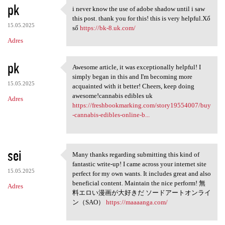
pk
i never know the use of adobe shadow until i saw
i never know the use of adobe
this post. thank you for this! this is very helpful.Xổ
15.05.2025
số
https://bk-8.uk.com/
Adres
pk
Awesome article, it was exceptionally helpful! I
Awesome article, it was
simply began in this and I'm becoming more
15.05.2025
acquainted with it better! Cheers, keep doing
awesome!cannabis edibles uk
Adres
https://freshbookmarking.com/story19554007/buy
-cannabis-edibles-online-b...
sei
Many thanks regarding submitting this kind of
Many thanks regarding
fantastic write-up! I came across your internet site
15.05.2025
perfect for my own wants. It includes great and also
beneficial content. Maintain the nice perform! 無
Adres
料エロい漫画が大好きだ ソードアートオンライ
ン（SAO）
https://maaaanga.com/