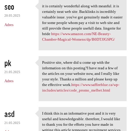
seo
it is certainly wonderful along with meanful. it is
it is certainly wonderful
certainly neat web site. Backlinks is incredibly
20.05.2025
valuable issue. you've got genuinely made it easier
for some people whom pay a visit to web site and
Adres
still provide these people usefull data. lingerie for
bride
https://www.amazon.com/NE-Beauty-
Chamber-Magical-Womens/dp/B0DTJJGSPG/
pk
Positive site, where did u come up with the
Positive site, where did u
information on this posting?I have read a few of
21.05.2025
the articles on your website now, and I really like
your style. Thanks a million and please keep up
Adres
the effective work.
https://www.saffireblue.ca/wp-
includes/articles/code_promo_melbet.html
asd
I think this is an informative post and it is very
I think this is an
useful and knowledgeable. therefore, I would like
21.05.2025
to thank you for the efforts you have made in
writing this article.temporary recruitment services