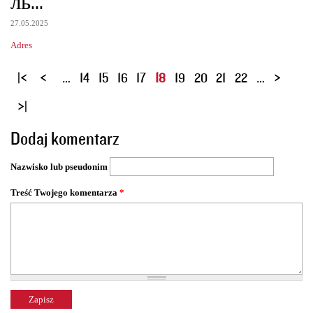
ль...
27.05.2025
Adres
S
…
14
15
16
17
18
19
20
21
22
…
t
r
o
Dodaj komentarz
n
y
Nazwisko lub pseudonim
Treść Twojego komentarza
*