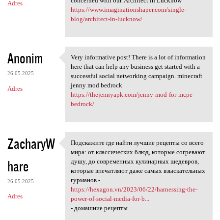
concerned with our. Architect in Lucknow
Adres
https://www.imaginationshaper.com/single-
blog/architect-in-lucknow/
Anonim
Very informative post! There is a lot of information
Very informative post! There
here that can help any business get started with a
26.05.2025
successful social networking campaign. minecraft
jenny mod bedrock
Adres
https://thejennyapk.com/jenny-mod-for-mcpe-
bedrock/
ZacharyW
Подскажите где найти лучшие рецепты со всего
Подскажите где найти лучшие
мира: от классических блюд, которые согревают
hare
душу, до современных кулинарных шедевров,
которые впечатляют даже самых взыскательных
гурманов -
26.05.2025
https://hexagon.vn/2023/06/22/harnessing-the-
Adres
power-of-social-media-for-b...
- домашние рецепты