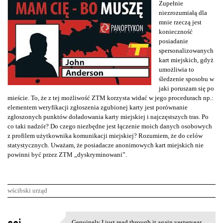
Zupełnie
niezrozumiałą dla
mnie rzeczą jest
konieczność
posiadanie
spersonalizowanych
kart miejskich, gdyż
umożliwia to
śledzenie sposobu w
jaki poruszam się po
mieście. To, że z tej możliwość ZTM korzysta widać w jego procedurach np.:
elementem weryfikacji zgłoszenia zgubionej karty jest porównanie
zgłoszonych punktów doładowania karty miejskiej i najczęstszych tras. Po
co taki nadzór? Do czego niezbędne jest łączenie moich danych osobowych
z profilem użytkownika komunikacji miejskiej? Rozumiem, że do celów
statystycznych. Uważam, że posiadacze anonimowych kart miejskich nie
powinni być przez ZTM „dyskryminowani”.
wścibski urząd
K
Genuinely I just read through it again yesteryear