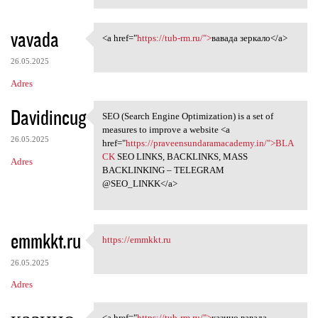
vavada
<a href="
https://tub-rm.ru/">
вавада зеркало</a>
<a href="https://tub-rm.ru/"
26.05.2025
Adres
Davidincug
SEO (Search Engine Optimization) is a set of
SEO (Search Engine
measures to improve a website <a
26.05.2025
href="
https://praveensundaramacademy.in/">BLA
CK
SEO LINKS, BACKLINKS, MASS
Adres
BACKLINKING – TELEGRAM
@SEO_LINKK</a>
emmkkt.ru
https://emmkkt.ru
https://emmkkt.ru
26.05.2025
Adres
<a href="
https://tub-rm.ru/">
казино вавада