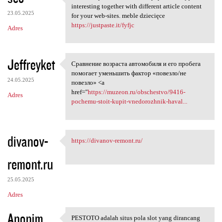
It all is impressive to read
interesting together with different article content
23.05.2025
for your web-sites. meble dziecięce
https://justpaste.it/fyfjc
Adres
Jeffreyket
Сравнение возраста автомобиля и его пробега
Сравнение возраста автомобиля
помогает уменьшить фактор «повезло/не
24.05.2025
повезло» <a
href="
https://muzeon.ru/obschestvo/9416-
Adres
pochemu-stoit-kupit-vnedorozhnik-haval...
divanov-
https://divanov-remont.ru/
https://divanov-remont.ru/
remont.ru
25.05.2025
Adres
Anonim
PESTOTO adalah situs pola slot yang dirancang