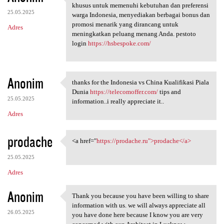
PESTOTO adalah situs pola
khusus untuk memenuhi kebutuhan dan preferensi
25.05.2025
warga Indonesia, menyediakan berbagai bonus dan
promosi menarik yang dirancang untuk
Adres
meningkatkan peluang menang Anda. pestoto
login
https://hsbespoke.com/
Anonim
thanks for the Indonesia vs China Kualifikasi Piala
thanks for the Indonesia vs
Dunia
https://telecomoffer.com/
tips and
25.05.2025
information..i really appreciate it..
Adres
prodache
<a href="
https://prodache.ru">prodache</a>
<a href="https://prodache.ru"
25.05.2025
Adres
Anonim
Thank you because you have been willing to share
Thank you because you have
information with us. we will always appreciate all
26.05.2025
you have done here because I know you are very