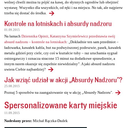
wolnej chwili można tu pójść na kawę, do słynnych ogrodów lub obejrzeć
wystawę. Wszystko dla wszystkich, od ręki i na miejscu. No tak, ale najpierw
trzeba się dostać do środka.
Kontrole na lotniskach i absurdy nadzoru
01.09.2015
Na łamach
Dziennika Opinii, Katarzyna Szymielewicz przedstawia swój
absurd nadzoru – kontrole na lotniskach
: „Dokładnie ten sam przedmiot –
ładowarka, kawałek kabla, but na podwyższonej podeszwie, pasek, kawałek
metalu gdzieś przy ciele, czy coś w kształcie tuby – raz uruchamia sygnał
ostrzegawczy i oznacza stracone 15 minut na dodatkowe sprawdzenie, a
innym razem okazuje się zupełnie niewidzialny”. A jaki absurd nadzoru
uwiera Ciebie najbardziej?
Jak wziąć udział w akcji „Absurdy Nadzoru"?
25.08.2015
Poznaj 5 sposobów na zaangażowanie się w akcję „Absurdy Nadzoru".
Spersonalizowane karty miejskie
11.09.2015
Nadesłany przez:
Michał Rączka-Dudek