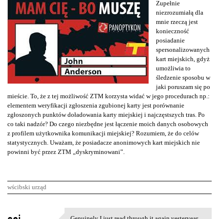
Zupełnie
niezrozumiałą dla
mnie rzeczą jest
konieczność
posiadanie
spersonalizowanych
kart miejskich, gdyż
umożliwia to
śledzenie sposobu w
jaki poruszam się po
mieście. To, że z tej możliwość ZTM korzysta widać w jego procedurach np.:
elementem weryfikacji zgłoszenia zgubionej karty jest porównanie
zgłoszonych punktów doładowania karty miejskiej i najczęstszych tras. Po
co taki nadzór? Do czego niezbędne jest łączenie moich danych osobowych
z profilem użytkownika komunikacji miejskiej? Rozumiem, że do celów
statystycznych. Uważam, że posiadacze anonimowych kart miejskich nie
powinni być przez ZTM „dyskryminowani”.
wścibski urząd
K
Genuinely I just read through it again yesteryear