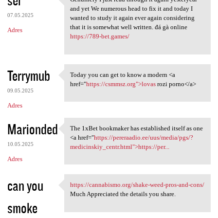
sei
Genuinely I just read through
o
and yet We numerous head to fix it and today I
07.05.2025
m
wanted to study it again ever again considering
that it is somewhat well written. đá gà online
Adres
e
https://789-bet.games/
n
t
Terrymub
a
Today you can get to know a modern <a
Today you can get to know a
href="
https://csmmsz.org">lovas
rozi porno</a>
r
09.05.2025
z
Adres
e
Marionded
The 1xBet bookmaker has established itself as one
The 1xBet bookmaker has
<a href="
https://pereraadio.ee/uus/media/pgs/?
10.05.2025
medicinskiy_centr.html">https://per...
Adres
can you
https://cannabismo.org/shake-weed-pros-and-cons/
https://cannabismo.org/shake
Much Appreciated the details you share.
smoke