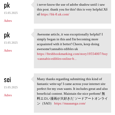
pk
i never know the use of adobe shadow until i saw
i never know the use of adobe
this post. thank you for this! this is very helpful.Xổ
15.05.2025
số
https://bk-8.uk.com/
Adres
pk
Awesome article, it was exceptionally helpful! I
Awesome article, it was
simply began in this and I'm becoming more
15.05.2025
acquainted with it better! Cheers, keep doing
awesome!cannabis edibles uk
Adres
https://freshbookmarking.com/story19554007/buy
-cannabis-edibles-online-b...
sei
Many thanks regarding submitting this kind of
Many thanks regarding
fantastic write-up! I came across your internet site
15.05.2025
perfect for my own wants. It includes great and also
beneficial content. Maintain the nice perform! 無
Adres
料エロい漫画が大好きだ ソードアートオンライ
ン（SAO）
https://maaaanga.com/