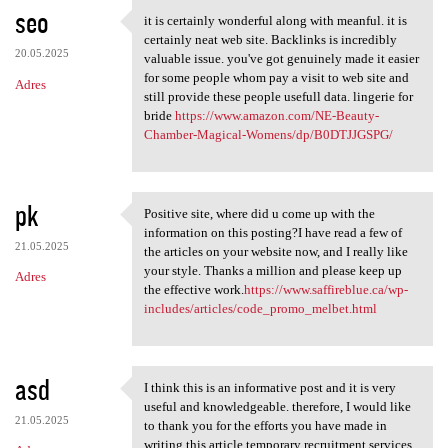
seo
it is certainly wonderful along with meanful. it is
it is certainly wonderful
certainly neat web site. Backlinks is incredibly
20.05.2025
valuable issue. you've got genuinely made it easier
for some people whom pay a visit to web site and
Adres
still provide these people usefull data. lingerie for
bride
https://www.amazon.com/NE-Beauty-
Chamber-Magical-Womens/dp/B0DTJJGSPG/
pk
Positive site, where did u come up with the
Positive site, where did u
information on this posting?I have read a few of
21.05.2025
the articles on your website now, and I really like
your style. Thanks a million and please keep up
Adres
the effective work.
https://www.saffireblue.ca/wp-
includes/articles/code_promo_melbet.html
asd
I think this is an informative post and it is very
I think this is an
useful and knowledgeable. therefore, I would like
21.05.2025
to thank you for the efforts you have made in
writing this article.temporary recruitment services