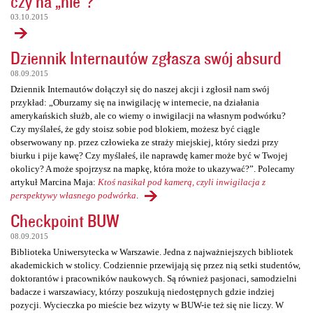
czy na „nie”?
03.10.2015
Dziennik Internautów zgłasza swój absurd
08.09.2015
Dziennik Internautów dołączył się do naszej akcji i zgłosił nam swój
przykład: „Oburzamy się na inwigilację w internecie, na działania
amerykańskich służb, ale co wiemy o inwigilacji na własnym podwórku?
Czy myślałeś, że gdy stoisz sobie pod blokiem, możesz być ciągle
obserwowany np. przez człowieka ze straży miejskiej, który siedzi przy
biurku i pije kawę? Czy myślałeś, ile naprawdę kamer może być w Twojej
okolicy? A może spojrzysz na mapkę, która może to ukazywać?”. Polecamy
artykuł Marcina Maja:
Ktoś nasikał pod kamerą, czyli inwigilacja z
perspektywy własnego podwórka
.
Checkpoint BUW
08.09.2015
Biblioteka Uniwersytecka w Warszawie. Jedna z najważniejszych bibliotek
akademickich w stolicy. Codziennie przewijają się przez nią setki studentów,
doktorantów i pracowników naukowych. Są również pasjonaci, samodzielni
badacze i warszawiacy, którzy poszukują niedostępnych gdzie indziej
pozycji. Wycieczka po mieście bez wizyty w BUW-ie też się nie liczy. W