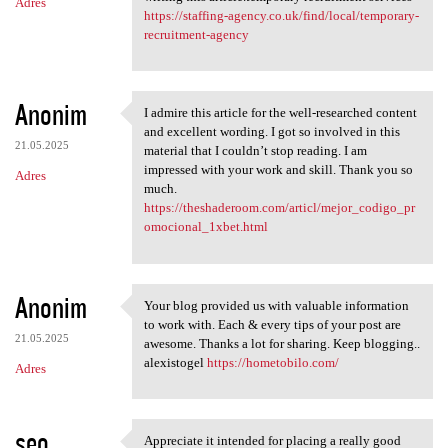
Adres
https://staffing-agency.co.uk/find/local/temporary-
recruitment-agency
Anonim
I admire this article for the well-researched content
I admire this article for the
and excellent wording. I got so involved in this
21.05.2025
material that I couldn’t stop reading. I am
impressed with your work and skill. Thank you so
Adres
much.
https://theshaderoom.com/articl/mejor_codigo_pr
omocional_1xbet.html
Anonim
Your blog provided us with valuable information
Your blog provided us with
to work with. Each & every tips of your post are
21.05.2025
awesome. Thanks a lot for sharing. Keep blogging..
alexistogel
https://hometobilo.com/
Adres
seo
Appreciate it intended for placing a really good