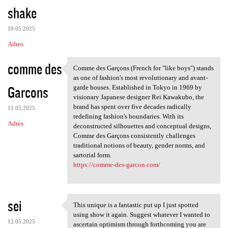
shake
10.05.2025
Adres
comme des
Comme des Garçons (French for "like boys") stands
Comme des Garçons (French for
as one of fashion's most revolutionary and avant-
Garcons
garde houses. Established in Tokyo in 1969 by
visionary Japanese designer Rei Kawakubo, the
brand has spent over five decades radically
11.05.2025
redefining fashion's boundaries. With its
Adres
deconstructed silhouettes and conceptual designs,
Comme des Garçons consistently challenges
traditional notions of beauty, gender norms, and
sartorial form.
https://comme-des-garcon.com/
sei
This unique is a fantastic put up I just spotted
This unique is a fantastic
using show it again. Suggest whatever I wanted to
12.05.2025
ascertain optimism through forthcoming you are