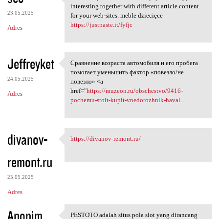
It all is impressive to read
interesting together with different article content
23.05.2025
for your web-sites. meble dziecięce
https://justpaste.it/fyfjc
Adres
Jeffreyket
Сравнение возраста автомобиля и его пробега
Сравнение возраста автомобиля
помогает уменьшить фактор «повезло/не
24.05.2025
повезло» <a
href="
https://muzeon.ru/obschestvo/9416-
Adres
pochemu-stoit-kupit-vnedorozhnik-haval...
divanov-
https://divanov-remont.ru/
https://divanov-remont.ru/
remont.ru
25.05.2025
Adres
Anonim
PESTOTO adalah situs pola slot yang dirancang