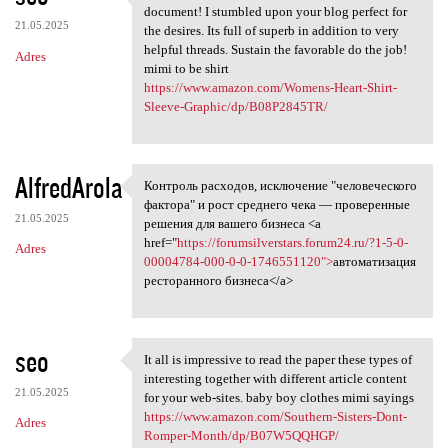
Appreciate it intended for
document! I stumbled upon your blog perfect for
21.05.2025
the desires. Its full of superb in addition to very
helpful threads. Sustain the favorable do the job!
Adres
mimi to be shirt
https://www.amazon.com/Womens-Heart-Shirt-
Sleeve-Graphic/dp/B08P2845TR/
AlfredArola
Контроль расходов, исключение "человеческого
Контроль расходов, исключение
фактора" и рост среднего чека — проверенные
21.05.2025
решения для вашего бизнеса <a
href="
https://forumsilverstars.forum24.ru/?1-5-0-
Adres
00004784-000-0-0-1746551120">
автоматизация
ресторанного бизнеса</a>
seo
It all is impressive to read the paper these types of
It all is impressive to read
interesting together with different article content
21.05.2025
for your web-sites. baby boy clothes mimi sayings
https://www.amazon.com/Southern-Sisters-Dont-
Adres
Romper-Month/dp/B07W5QQHGP/