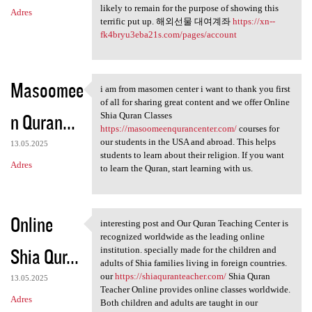
likely to remain for the purpose of showing this
Adres
terrific put up. 해외선물 대여계좌
https://xn--
fk4bryu3eba21s.com/pages/account
Masoomee
i am from masomen center i want to thank you first
i am from masomen center i
of all for sharing great content and we offer Online
n Quran...
Shia Quran Classes
https://masoomeenqurancenter.com/
courses for
our students in the USA and abroad. This helps
13.05.2025
students to learn about their religion. If you want
Adres
to learn the Quran, start learning with us.
Online
interesting post and Our Quran Teaching Center is
interesting post and Our
recognized worldwide as the leading online
Shia Qur...
institution. specially made for the children and
adults of Shia families living in foreign countries.
our
https://shiaquranteacher.com/
Shia Quran
13.05.2025
Teacher Online provides online classes worldwide.
Adres
Both children and adults are taught in our