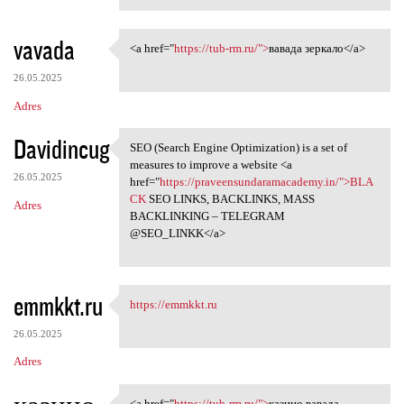
vavada
<a href="
https://tub-rm.ru/">
вавада зеркало</a>
<a href="https://tub-rm.ru/"
26.05.2025
Adres
Davidincug
SEO (Search Engine Optimization) is a set of
SEO (Search Engine
measures to improve a website <a
26.05.2025
href="
https://praveensundaramacademy.in/">BLA
CK
SEO LINKS, BACKLINKS, MASS
Adres
BACKLINKING – TELEGRAM
@SEO_LINKK</a>
emmkkt.ru
https://emmkkt.ru
https://emmkkt.ru
26.05.2025
Adres
<a href="
https://tub-rm.ru/">
казино вавада