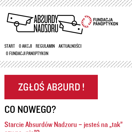
Przejdź
do
treści
START
O AKCJI
REGULAMIN
AKTUALNOŚCI
O FUNDACJI PANOPTYKON
CO NOWEGO?
Starcie Absurdów Nadzoru – jesteś na „tak”