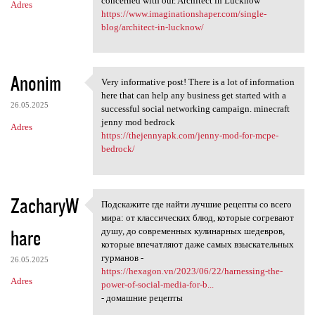
concerned with our. Architect in Lucknow
Adres
https://www.imaginationshaper.com/single-
blog/architect-in-lucknow/
Anonim
Very informative post! There is a lot of information
Very informative post! There
here that can help any business get started with a
26.05.2025
successful social networking campaign. minecraft
jenny mod bedrock
Adres
https://thejennyapk.com/jenny-mod-for-mcpe-
bedrock/
ZacharyW
Подскажите где найти лучшие рецепты со всего
Подскажите где найти лучшие
мира: от классических блюд, которые согревают
hare
душу, до современных кулинарных шедевров,
которые впечатляют даже самых взыскательных
гурманов -
26.05.2025
https://hexagon.vn/2023/06/22/harnessing-the-
Adres
power-of-social-media-for-b...
- домашние рецепты