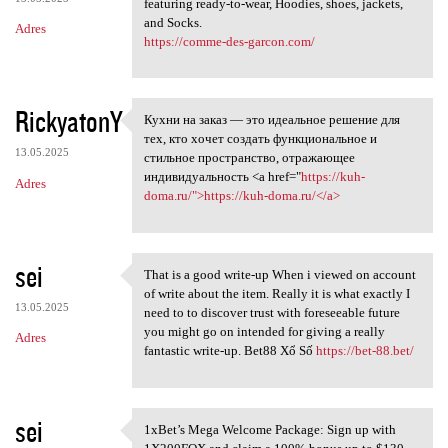
featuring ready-to-wear, Hoodies, shoes, jackets,
and Socks.
Adres
https://comme-des-garcon.com/
RickyatonY
Кухни на заказ — это идеальное решение для
Кухни на заказ — это
тех, кто хочет создать функциональное и
13.05.2025
стильное пространство, отражающее
индивидуальность <a href="
https://kuh-
Adres
doma.ru/">https://kuh-doma.ru/</a>
sei
That is a good write-up When i viewed on account
That is a good write-up When
of write about the item. Really it is what exactly I
13.05.2025
need to to discover trust with foreseeable future
you might go on intended for giving a really
Adres
fantastic write-up. Bet88 Xổ Số
https://bet-88.bet/
sei
1xBet’s Mega Welcome Package: Sign up with
1xBet’s Mega Welcome Package: