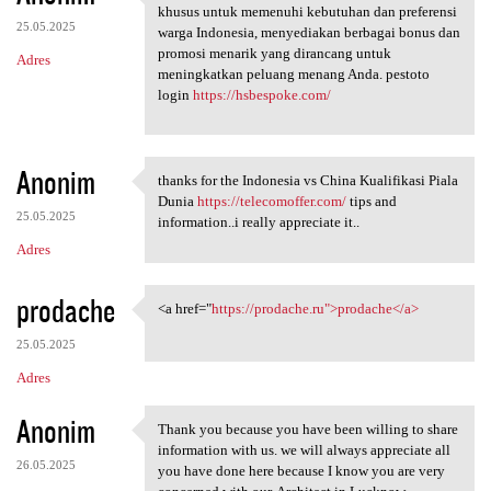
PESTOTO adalah situs pola
khusus untuk memenuhi kebutuhan dan preferensi
25.05.2025
warga Indonesia, menyediakan berbagai bonus dan
promosi menarik yang dirancang untuk
Adres
meningkatkan peluang menang Anda. pestoto
login
https://hsbespoke.com/
Anonim
thanks for the Indonesia vs China Kualifikasi Piala
thanks for the Indonesia vs
Dunia
https://telecomoffer.com/
tips and
25.05.2025
information..i really appreciate it..
Adres
prodache
<a href="
https://prodache.ru">prodache</a>
<a href="https://prodache.ru"
25.05.2025
Adres
Anonim
Thank you because you have been willing to share
Thank you because you have
information with us. we will always appreciate all
26.05.2025
you have done here because I know you are very