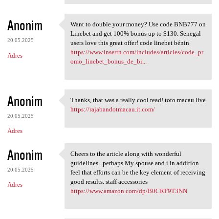
Anonim
Want to double your money? Use code BNB777 on
Want to double your money?
Linebet and get 100% bonus up to $130. Senegal
20.05.2025
users love this great offer! code linebet bénin
https://www.inserrh.com/includes/articles/code_pr
Adres
omo_linebet_bonus_de_bi...
Anonim
Thanks, that was a really cool read! toto macau live
Thanks, that was a really
https://rajabandotmacau.it.com/
20.05.2025
Adres
Anonim
Cheers to the article along with wonderful
Cheers to the article along
guidelines.. perhaps My spouse and i in addition
20.05.2025
feel that efforts can be the key element of receiving
good results. staff accessories
Adres
https://www.amazon.com/dp/B0CRF9T3NN