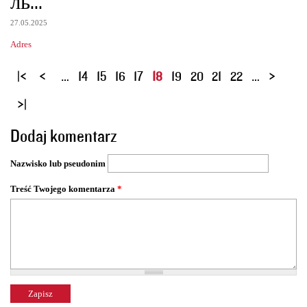
ль...
27.05.2025
Adres
S
…
14
15
16
17
18
19
20
21
22
…
t
r
o
Dodaj komentarz
n
y
Nazwisko lub pseudonim
Treść Twojego komentarza
*