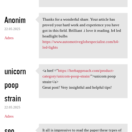
Anonim
Thanks for a wonderful share. Your article has
Thanks for a wonderful share.
proved your hard work and experience you have
22.05.2025
got in this field. Brilliant .i love it reading. h4 led
headlight bulbs
Adres
https://www.automotiveglobespecialist.com/h4-
led-lights
unicorn
<a href =”
https://herbapproach.com/product-
<a href =”https:/
category/unicorn-poop-strain/
”>unicorn poop
poop
strain</a>
Great post! Very insightful and helpful tips!
strain
22.05.2025
Adres
seo
It all is impressive to read the paper these types of