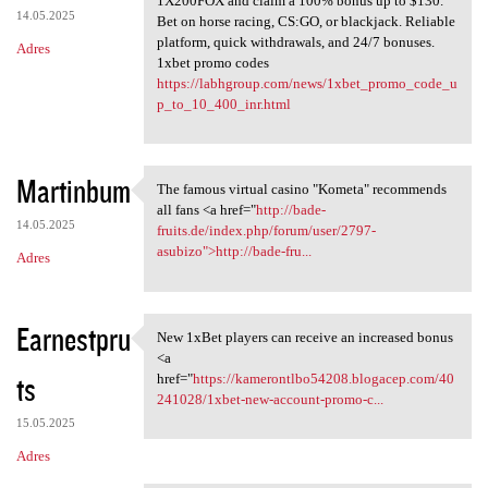
1X200FOX and claim a 100% bonus up to $130.
14.05.2025
Bet on horse racing, CS:GO, or blackjack. Reliable
platform, quick withdrawals, and 24/7 bonuses.
Adres
1xbet promo codes
https://labhgroup.com/news/1xbet_promo_code_u
p_to_10_400_inr.html
Martinbum
The famous virtual casino "Kometa" recommends
The famous virtual casino
all fans <a href="
http://bade-
14.05.2025
fruits.de/index.php/forum/user/2797-
asubizo">http://bade-fru...
Adres
Earnestpru
New 1xBet players can receive an increased bonus
New 1xBet players can receive
<a
ts
href="
https://kamerontlbo54208.blogacep.com/40
241028/1xbet-new-account-promo-c...
15.05.2025
Adres