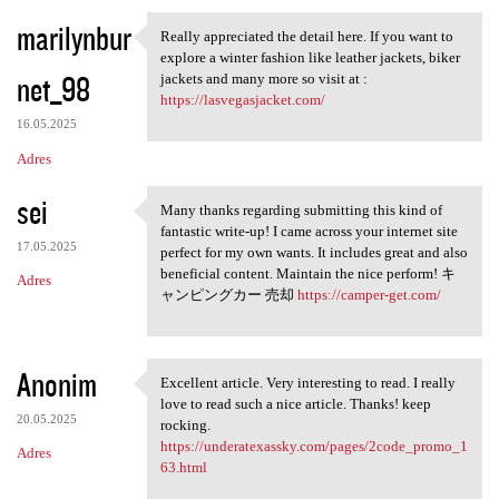
marilynbur
Really appreciated the detail here. If you want to
Really appreciated the detail
explore a winter fashion like leather jackets, biker
net_98
jackets and many more so visit at :
https://lasvegasjacket.com/
16.05.2025
Adres
sei
Many thanks regarding submitting this kind of
Many thanks regarding
fantastic write-up! I came across your internet site
17.05.2025
perfect for my own wants. It includes great and also
beneficial content. Maintain the nice perform! キ
Adres
ャンピングカー 売却
https://camper-get.com/
Anonim
Excellent article. Very interesting to read. I really
Excellent article. Very
love to read such a nice article. Thanks! keep
20.05.2025
rocking.
https://underatexassky.com/pages/2code_promo_1
Adres
63.html