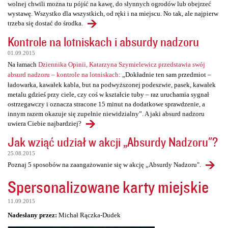
wolnej chwili można tu pójść na kawę, do słynnych ogrodów lub obejrzeć
wystawę. Wszystko dla wszystkich, od ręki i na miejscu. No tak, ale najpierw
trzeba się dostać do środka.
Kontrole na lotniskach i absurdy nadzoru
01.09.2015
Na łamach
Dziennika Opinii, Katarzyna Szymielewicz przedstawia swój
absurd nadzoru – kontrole na lotniskach
: „Dokładnie ten sam przedmiot –
ładowarka, kawałek kabla, but na podwyższonej podeszwie, pasek, kawałek
metalu gdzieś przy ciele, czy coś w kształcie tuby – raz uruchamia sygnał
ostrzegawczy i oznacza stracone 15 minut na dodatkowe sprawdzenie, a
innym razem okazuje się zupełnie niewidzialny”. A jaki absurd nadzoru
uwiera Ciebie najbardziej?
Jak wziąć udział w akcji „Absurdy Nadzoru"?
25.08.2015
Poznaj 5 sposobów na zaangażowanie się w akcję „Absurdy Nadzoru".
Spersonalizowane karty miejskie
11.09.2015
Nadesłany przez:
Michał Rączka-Dudek