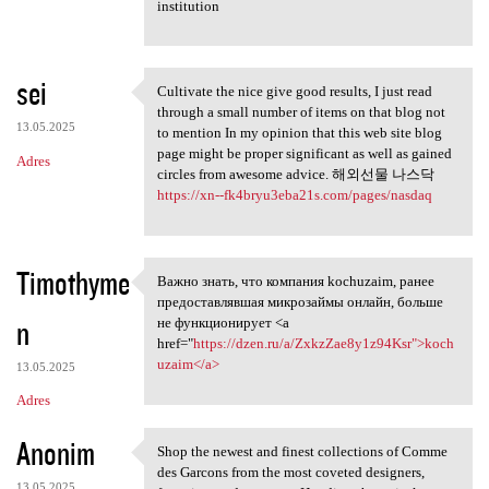
institution
sei
Cultivate the nice give good results, I just read
Cultivate the nice give good
through a small number of items on that blog not
13.05.2025
to mention In my opinion that this web site blog
page might be proper significant as well as gained
Adres
circles from awesome advice. 해외선물 나스닥
https://xn--fk4bryu3eba21s.com/pages/nasdaq
Timothyme
Важно знать, что компания kochuzaim, ранее
Важно знать, что компания
предоставлявшая микрозаймы онлайн, больше
n
не функционирует <a
href="
https://dzen.ru/a/ZxkzZae8y1z94Ksr">koch
uzaim</a>
13.05.2025
Adres
Anonim
Shop the newest and finest collections of Comme
Shop the newest and finest
des Garcons from the most coveted designers,
13.05.2025