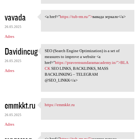
vavada
<a href="
https://tub-rm.ru/">
вавада зеркало</a>
<a href="https://tub-rm.ru/"
26.05.2025
Adres
Davidincug
SEO (Search Engine Optimization) is a set of
SEO (Search Engine
measures to improve a website <a
26.05.2025
href="
https://praveensundaramacademy.in/">BLA
CK
SEO LINKS, BACKLINKS, MASS
Adres
BACKLINKING – TELEGRAM
@SEO_LINKK</a>
emmkkt.ru
https://emmkkt.ru
https://emmkkt.ru
26.05.2025
Adres
<a href="
https://tub-rm.ru/">
казино вавада