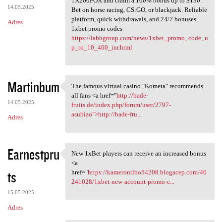
1X200FOX and claim a 100% bonus up to $130.
14.05.2025
Bet on horse racing, CS:GO, or blackjack. Reliable
platform, quick withdrawals, and 24/7 bonuses.
Adres
1xbet promo codes
https://labhgroup.com/news/1xbet_promo_code_u
p_to_10_400_inr.html
Martinbum
The famous virtual casino "Kometa" recommends
The famous virtual casino
all fans <a href="
http://bade-
14.05.2025
fruits.de/index.php/forum/user/2797-
asubizo">http://bade-fru...
Adres
Earnestpru
New 1xBet players can receive an increased bonus
New 1xBet players can receive
<a
ts
href="
https://kamerontlbo54208.blogacep.com/40
241028/1xbet-new-account-promo-c...
15.05.2025
Adres