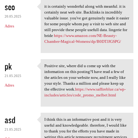
seo
it is certainly wonderful along with meanful. it is
it is certainly wonderful
certainly neat web site. Backlinks is incredibly
20.05.2025
valuable issue. you've got genuinely made it easier
for some people whom pay a visit to web site and
Adres
still provide these people usefull data. lingerie for
bride
https://www.amazon.com/NE-Beauty-
Chamber-Magical-Womens/dp/B0DTJJGSPG/
pk
Positive site, where did u come up with the
Positive site, where did u
information on this posting?I have read a few of
21.05.2025
the articles on your website now, and I really like
your style. Thanks a million and please keep up
Adres
the effective work.
https://www.saffireblue.ca/wp-
includes/articles/code_promo_melbet.html
asd
I think this is an informative post and it is very
I think this is an
useful and knowledgeable. therefore, I would like
21.05.2025
to thank you for the efforts you have made in
writing this article.temporary recruitment services