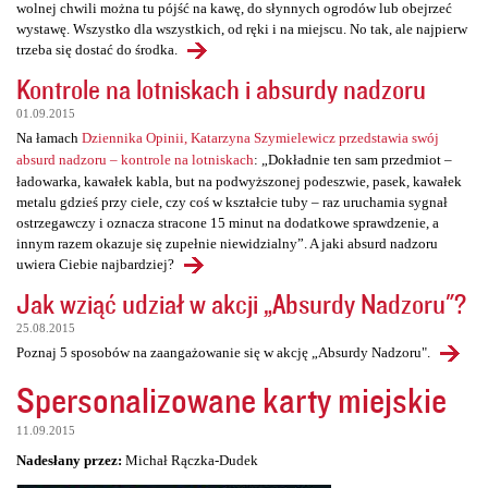
wolnej chwili można tu pójść na kawę, do słynnych ogrodów lub obejrzeć
wystawę. Wszystko dla wszystkich, od ręki i na miejscu. No tak, ale najpierw
trzeba się dostać do środka.
Kontrole na lotniskach i absurdy nadzoru
01.09.2015
Na łamach
Dziennika Opinii, Katarzyna Szymielewicz przedstawia swój
absurd nadzoru – kontrole na lotniskach
: „Dokładnie ten sam przedmiot –
ładowarka, kawałek kabla, but na podwyższonej podeszwie, pasek, kawałek
metalu gdzieś przy ciele, czy coś w kształcie tuby – raz uruchamia sygnał
ostrzegawczy i oznacza stracone 15 minut na dodatkowe sprawdzenie, a
innym razem okazuje się zupełnie niewidzialny”. A jaki absurd nadzoru
uwiera Ciebie najbardziej?
Jak wziąć udział w akcji „Absurdy Nadzoru"?
25.08.2015
Poznaj 5 sposobów na zaangażowanie się w akcję „Absurdy Nadzoru".
Spersonalizowane karty miejskie
11.09.2015
Nadesłany przez:
Michał Rączka-Dudek