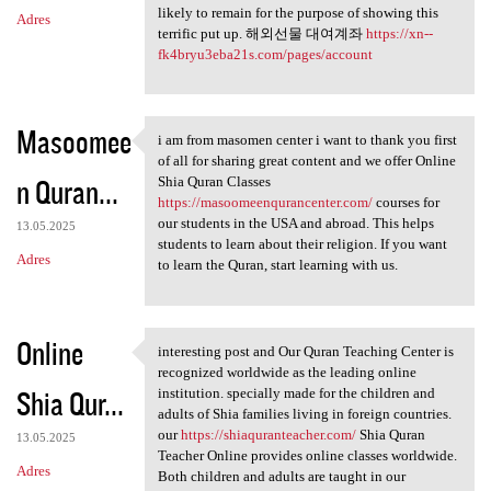
likely to remain for the purpose of showing this
Adres
terrific put up. 해외선물 대여계좌
https://xn--
fk4bryu3eba21s.com/pages/account
Masoomee
i am from masomen center i want to thank you first
i am from masomen center i
of all for sharing great content and we offer Online
n Quran...
Shia Quran Classes
https://masoomeenqurancenter.com/
courses for
our students in the USA and abroad. This helps
13.05.2025
students to learn about their religion. If you want
Adres
to learn the Quran, start learning with us.
Online
interesting post and Our Quran Teaching Center is
interesting post and Our
recognized worldwide as the leading online
Shia Qur...
institution. specially made for the children and
adults of Shia families living in foreign countries.
our
https://shiaquranteacher.com/
Shia Quran
13.05.2025
Teacher Online provides online classes worldwide.
Adres
Both children and adults are taught in our