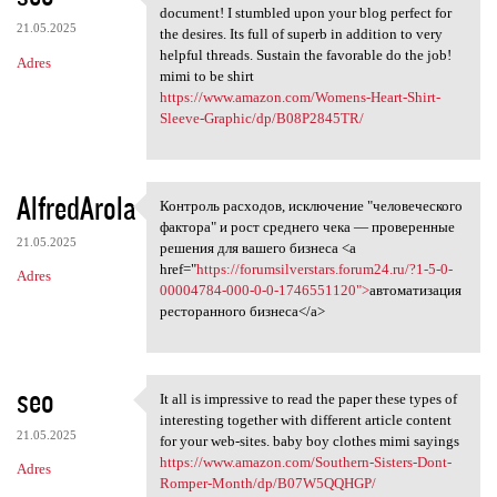
Appreciate it intended for
document! I stumbled upon your blog perfect for
21.05.2025
the desires. Its full of superb in addition to very
helpful threads. Sustain the favorable do the job!
Adres
mimi to be shirt
https://www.amazon.com/Womens-Heart-Shirt-
Sleeve-Graphic/dp/B08P2845TR/
AlfredArola
Контроль расходов, исключение "человеческого
Контроль расходов, исключение
фактора" и рост среднего чека — проверенные
21.05.2025
решения для вашего бизнеса <a
href="
https://forumsilverstars.forum24.ru/?1-5-0-
Adres
00004784-000-0-0-1746551120">
автоматизация
ресторанного бизнеса</a>
seo
It all is impressive to read the paper these types of
It all is impressive to read
interesting together with different article content
21.05.2025
for your web-sites. baby boy clothes mimi sayings
https://www.amazon.com/Southern-Sisters-Dont-
Adres
Romper-Month/dp/B07W5QQHGP/