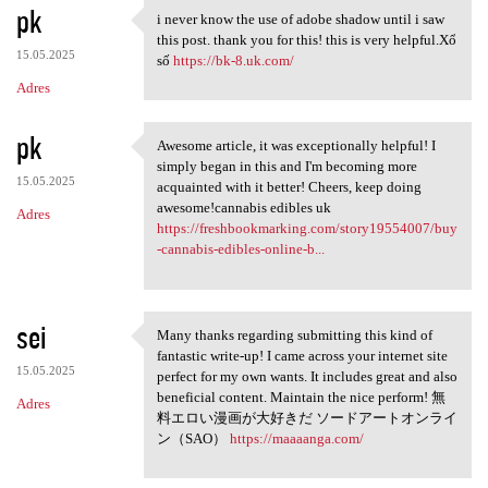
pk
i never know the use of adobe shadow until i saw
i never know the use of adobe
this post. thank you for this! this is very helpful.Xổ
15.05.2025
số
https://bk-8.uk.com/
Adres
pk
Awesome article, it was exceptionally helpful! I
Awesome article, it was
simply began in this and I'm becoming more
15.05.2025
acquainted with it better! Cheers, keep doing
awesome!cannabis edibles uk
Adres
https://freshbookmarking.com/story19554007/buy
-cannabis-edibles-online-b...
sei
Many thanks regarding submitting this kind of
Many thanks regarding
fantastic write-up! I came across your internet site
15.05.2025
perfect for my own wants. It includes great and also
beneficial content. Maintain the nice perform! 無
Adres
料エロい漫画が大好きだ ソードアートオンライ
ン（SAO）
https://maaaanga.com/