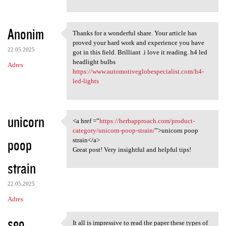
Anonim
Thanks for a wonderful share. Your article has
Thanks for a wonderful share.
proved your hard work and experience you have
22.05.2025
got in this field. Brilliant .i love it reading. h4 led
headlight bulbs
Adres
https://www.automotiveglobespecialist.com/h4-
led-lights
unicorn
<a href =”
https://herbapproach.com/product-
<a href =”https:/
category/unicorn-poop-strain/
”>unicorn poop
poop
strain</a>
Great post! Very insightful and helpful tips!
strain
22.05.2025
Adres
seo
It all is impressive to read the paper these types of