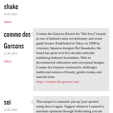
shake
10.05.2025
Adres
comme des
Comme des Garçons (French for "like boys") stands
Comme des Garçons (French for
as one of fashion's most revolutionary and avant-
Garcons
garde houses. Established in Tokyo in 1969 by
visionary Japanese designer Rei Kawakubo, the
brand has spent over five decades radically
11.05.2025
redefining fashion's boundaries. With its
Adres
deconstructed silhouettes and conceptual designs,
Comme des Garçons consistently challenges
traditional notions of beauty, gender norms, and
sartorial form.
https://comme-des-garcon.com/
sei
This unique is a fantastic put up I just spotted
This unique is a fantastic
using show it again. Suggest whatever I wanted to
12.05.2025
ascertain optimism through forthcoming you are