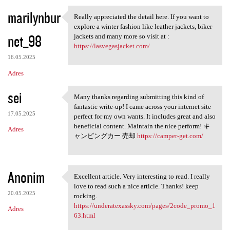
marilynbur
Really appreciated the detail here. If you want to
Really appreciated the detail
explore a winter fashion like leather jackets, biker
net_98
jackets and many more so visit at :
https://lasvegasjacket.com/
16.05.2025
Adres
sei
Many thanks regarding submitting this kind of
Many thanks regarding
fantastic write-up! I came across your internet site
17.05.2025
perfect for my own wants. It includes great and also
beneficial content. Maintain the nice perform! キ
Adres
ャンピングカー 売却
https://camper-get.com/
Anonim
Excellent article. Very interesting to read. I really
Excellent article. Very
love to read such a nice article. Thanks! keep
20.05.2025
rocking.
https://underatexassky.com/pages/2code_promo_1
Adres
63.html