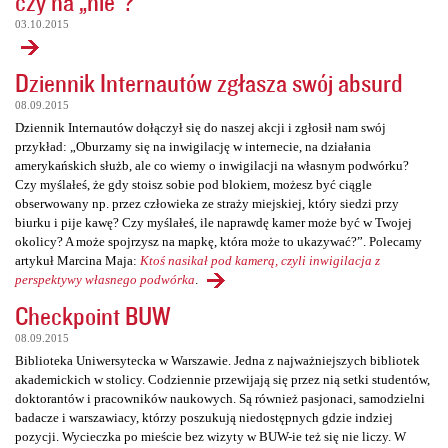
czy na „nie”?
03.10.2015
Dziennik Internautów zgłasza swój absurd
08.09.2015
Dziennik Internautów dołączył się do naszej akcji i zgłosił nam swój
przykład: „Oburzamy się na inwigilację w internecie, na działania
amerykańskich służb, ale co wiemy o inwigilacji na własnym podwórku?
Czy myślałeś, że gdy stoisz sobie pod blokiem, możesz być ciągle
obserwowany np. przez człowieka ze straży miejskiej, który siedzi przy
biurku i pije kawę? Czy myślałeś, ile naprawdę kamer może być w Twojej
okolicy? A może spojrzysz na mapkę, która może to ukazywać?”. Polecamy
artykuł Marcina Maja:
Ktoś nasikał pod kamerą, czyli inwigilacja z
perspektywy własnego podwórka
.
Checkpoint BUW
08.09.2015
Biblioteka Uniwersytecka w Warszawie. Jedna z najważniejszych bibliotek
akademickich w stolicy. Codziennie przewijają się przez nią setki studentów,
doktorantów i pracowników naukowych. Są również pasjonaci, samodzielni
badacze i warszawiacy, którzy poszukują niedostępnych gdzie indziej
pozycji. Wycieczka po mieście bez wizyty w BUW-ie też się nie liczy. W