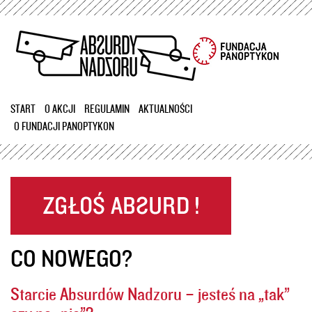
Przejdź
do
treści
START
O AKCJI
REGULAMIN
AKTUALNOŚCI
O FUNDACJI PANOPTYKON
CO NOWEGO?
Starcie Absurdów Nadzoru – jesteś na „tak”