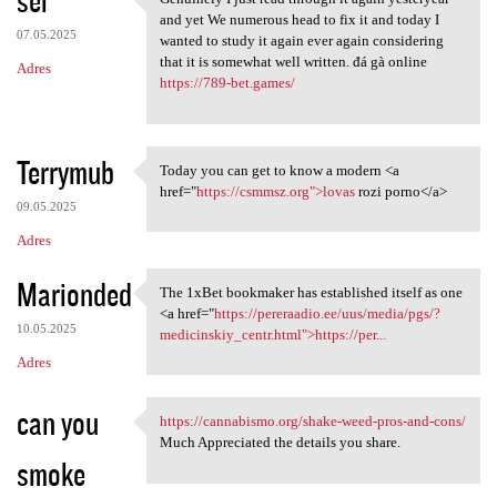
sei
Genuinely I just read through
o
and yet We numerous head to fix it and today I
07.05.2025
m
wanted to study it again ever again considering
that it is somewhat well written. đá gà online
Adres
e
https://789-bet.games/
n
t
Terrymub
a
Today you can get to know a modern <a
Today you can get to know a
href="
https://csmmsz.org">lovas
rozi porno</a>
r
09.05.2025
z
Adres
e
Marionded
The 1xBet bookmaker has established itself as one
The 1xBet bookmaker has
<a href="
https://pereraadio.ee/uus/media/pgs/?
10.05.2025
medicinskiy_centr.html">https://per...
Adres
can you
https://cannabismo.org/shake-weed-pros-and-cons/
https://cannabismo.org/shake
Much Appreciated the details you share.
smoke