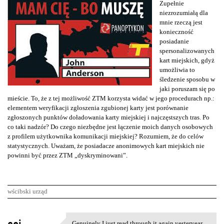
Zupełnie
niezrozumiałą dla
mnie rzeczą jest
konieczność
posiadanie
spersonalizowanych
kart miejskich, gdyż
umożliwia to
śledzenie sposobu w
jaki poruszam się po
mieście. To, że z tej możliwość ZTM korzysta widać w jego procedurach np.:
elementem weryfikacji zgłoszenia zgubionej karty jest porównanie
zgłoszonych punktów doładowania karty miejskiej i najczęstszych tras. Po
co taki nadzór? Do czego niezbędne jest łączenie moich danych osobowych
z profilem użytkownika komunikacji miejskiej? Rozumiem, że do celów
statystycznych. Uważam, że posiadacze anonimowych kart miejskich nie
powinni być przez ZTM „dyskryminowani”.
wścibski urząd
K
Genuinely I just read through it again yesteryear