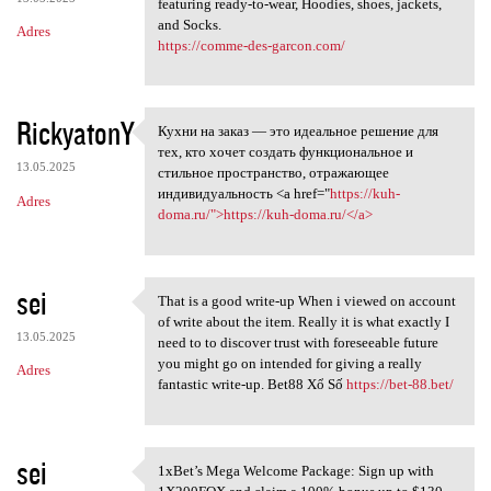
featuring ready-to-wear, Hoodies, shoes, jackets,
and Socks.
Adres
https://comme-des-garcon.com/
RickyatonY
Кухни на заказ — это идеальное решение для
Кухни на заказ — это
тех, кто хочет создать функциональное и
13.05.2025
стильное пространство, отражающее
индивидуальность <a href="
https://kuh-
Adres
doma.ru/">https://kuh-doma.ru/</a>
sei
That is a good write-up When i viewed on account
That is a good write-up When
of write about the item. Really it is what exactly I
13.05.2025
need to to discover trust with foreseeable future
you might go on intended for giving a really
Adres
fantastic write-up. Bet88 Xổ Số
https://bet-88.bet/
sei
1xBet’s Mega Welcome Package: Sign up with
1xBet’s Mega Welcome Package: