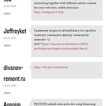
It all is impressive to read
interesting together with different article content
23.05.2025
for your web-sites. meble dziecięce
https://justpaste.it/fyfjc
Adres
Jeffreyket
Сравнение возраста автомобиля и его пробега
Сравнение возраста автомобиля
помогает уменьшить фактор «повезло/не
24.05.2025
повезло» <a
href="
https://muzeon.ru/obschestvo/9416-
Adres
pochemu-stoit-kupit-vnedorozhnik-haval...
divanov-
https://divanov-remont.ru/
https://divanov-remont.ru/
remont.ru
25.05.2025
Adres
Anonim
PESTOTO adalah situs pola slot yang dirancang