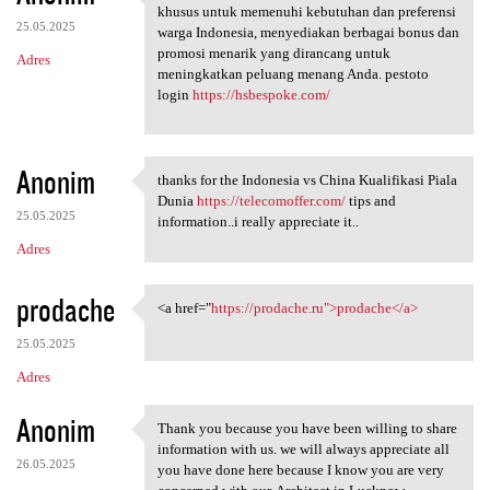
PESTOTO adalah situs pola
khusus untuk memenuhi kebutuhan dan preferensi
25.05.2025
warga Indonesia, menyediakan berbagai bonus dan
promosi menarik yang dirancang untuk
Adres
meningkatkan peluang menang Anda. pestoto
login
https://hsbespoke.com/
Anonim
thanks for the Indonesia vs China Kualifikasi Piala
thanks for the Indonesia vs
Dunia
https://telecomoffer.com/
tips and
25.05.2025
information..i really appreciate it..
Adres
prodache
<a href="
https://prodache.ru">prodache</a>
<a href="https://prodache.ru"
25.05.2025
Adres
Anonim
Thank you because you have been willing to share
Thank you because you have
information with us. we will always appreciate all
26.05.2025
you have done here because I know you are very