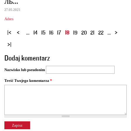
ль...
27.05.2025
Adres
S
…
14
15
16
17
18
19
20
21
22
…
t
r
o
Dodaj komentarz
n
y
Nazwisko lub pseudonim
Treść Twojego komentarza
*