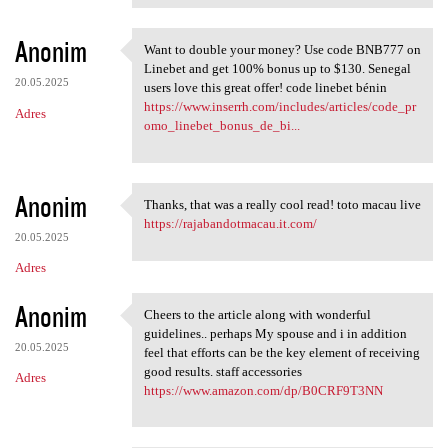
Anonim
Want to double your money? Use code BNB777 on
Want to double your money?
Linebet and get 100% bonus up to $130. Senegal
20.05.2025
users love this great offer! code linebet bénin
https://www.inserrh.com/includes/articles/code_pr
Adres
omo_linebet_bonus_de_bi...
Anonim
Thanks, that was a really cool read! toto macau live
Thanks, that was a really
https://rajabandotmacau.it.com/
20.05.2025
Adres
Anonim
Cheers to the article along with wonderful
Cheers to the article along
guidelines.. perhaps My spouse and i in addition
20.05.2025
feel that efforts can be the key element of receiving
good results. staff accessories
Adres
https://www.amazon.com/dp/B0CRF9T3NN