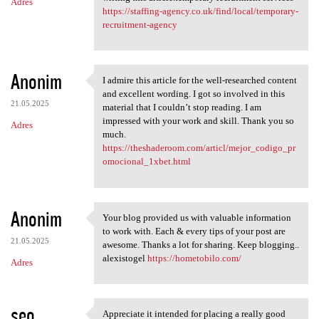
Adres
https://staffing-agency.co.uk/find/local/temporary-
recruitment-agency
Anonim
I admire this article for the well-researched content
I admire this article for the
and excellent wording. I got so involved in this
21.05.2025
material that I couldn’t stop reading. I am
impressed with your work and skill. Thank you so
Adres
much.
https://theshaderoom.com/articl/mejor_codigo_pr
omocional_1xbet.html
Anonim
Your blog provided us with valuable information
Your blog provided us with
to work with. Each & every tips of your post are
21.05.2025
awesome. Thanks a lot for sharing. Keep blogging..
alexistogel
https://hometobilo.com/
Adres
seo
Appreciate it intended for placing a really good