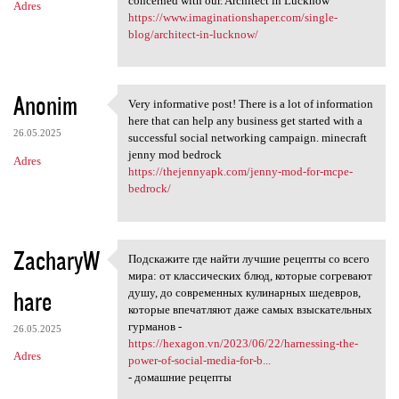
concerned with our. Architect in Lucknow
Adres
https://www.imaginationshaper.com/single-
blog/architect-in-lucknow/
Anonim
Very informative post! There is a lot of information
Very informative post! There
here that can help any business get started with a
26.05.2025
successful social networking campaign. minecraft
jenny mod bedrock
Adres
https://thejennyapk.com/jenny-mod-for-mcpe-
bedrock/
ZacharyW
Подскажите где найти лучшие рецепты со всего
Подскажите где найти лучшие
мира: от классических блюд, которые согревают
hare
душу, до современных кулинарных шедевров,
которые впечатляют даже самых взыскательных
гурманов -
26.05.2025
https://hexagon.vn/2023/06/22/harnessing-the-
Adres
power-of-social-media-for-b...
- домашние рецепты