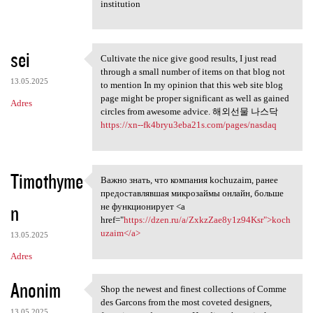
institution
sei
Cultivate the nice give good results, I just read
Cultivate the nice give good
through a small number of items on that blog not
13.05.2025
to mention In my opinion that this web site blog
page might be proper significant as well as gained
Adres
circles from awesome advice. 해외선물 나스닥
https://xn--fk4bryu3eba21s.com/pages/nasdaq
Timothyme
Важно знать, что компания kochuzaim, ранее
Важно знать, что компания
предоставлявшая микрозаймы онлайн, больше
n
не функционирует <a
href="
https://dzen.ru/a/ZxkzZae8y1z94Ksr">koch
uzaim</a>
13.05.2025
Adres
Anonim
Shop the newest and finest collections of Comme
Shop the newest and finest
des Garcons from the most coveted designers,
13.05.2025