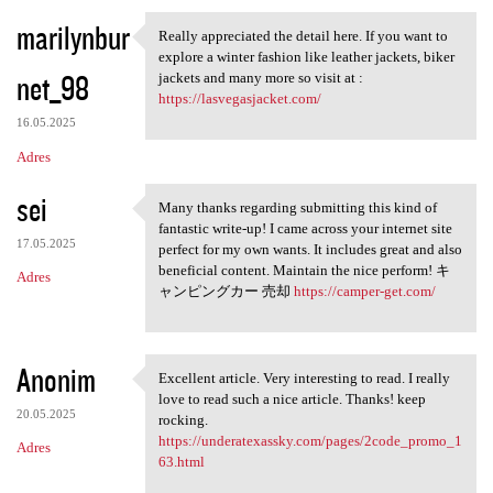
marilynbur
Really appreciated the detail here. If you want to
Really appreciated the detail
explore a winter fashion like leather jackets, biker
net_98
jackets and many more so visit at :
https://lasvegasjacket.com/
16.05.2025
Adres
sei
Many thanks regarding submitting this kind of
Many thanks regarding
fantastic write-up! I came across your internet site
17.05.2025
perfect for my own wants. It includes great and also
beneficial content. Maintain the nice perform! キ
Adres
ャンピングカー 売却
https://camper-get.com/
Anonim
Excellent article. Very interesting to read. I really
Excellent article. Very
love to read such a nice article. Thanks! keep
20.05.2025
rocking.
https://underatexassky.com/pages/2code_promo_1
Adres
63.html