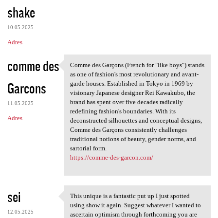
shake
10.05.2025
Adres
comme des
Comme des Garçons (French for "like boys") stands
Comme des Garçons (French for
as one of fashion's most revolutionary and avant-
Garcons
garde houses. Established in Tokyo in 1969 by
visionary Japanese designer Rei Kawakubo, the
brand has spent over five decades radically
11.05.2025
redefining fashion's boundaries. With its
Adres
deconstructed silhouettes and conceptual designs,
Comme des Garçons consistently challenges
traditional notions of beauty, gender norms, and
sartorial form.
https://comme-des-garcon.com/
sei
This unique is a fantastic put up I just spotted
This unique is a fantastic
using show it again. Suggest whatever I wanted to
12.05.2025
ascertain optimism through forthcoming you are