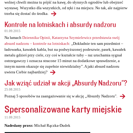
wolnej chwili można tu pójść na kawę, do słynnych ogrodów lub obejrzeć
wystawę. Wszystko dla wszystkich, od ręki i na miejscu. No tak, ale najpierw
trzeba się dostać do środka.
Kontrole na lotniskach i absurdy nadzoru
01.09.2015
Na łamach
Dziennika Opinii, Katarzyna Szymielewicz przedstawia swój
absurd nadzoru – kontrole na lotniskach
: „Dokładnie ten sam przedmiot –
ładowarka, kawałek kabla, but na podwyższonej podeszwie, pasek, kawałek
metalu gdzieś przy ciele, czy coś w kształcie tuby – raz uruchamia sygnał
ostrzegawczy i oznacza stracone 15 minut na dodatkowe sprawdzenie, a
innym razem okazuje się zupełnie niewidzialny”. A jaki absurd nadzoru
uwiera Ciebie najbardziej?
Jak wziąć udział w akcji „Absurdy Nadzoru"?
25.08.2015
Poznaj 5 sposobów na zaangażowanie się w akcję „Absurdy Nadzoru".
Spersonalizowane karty miejskie
11.09.2015
Nadesłany przez:
Michał Rączka-Dudek