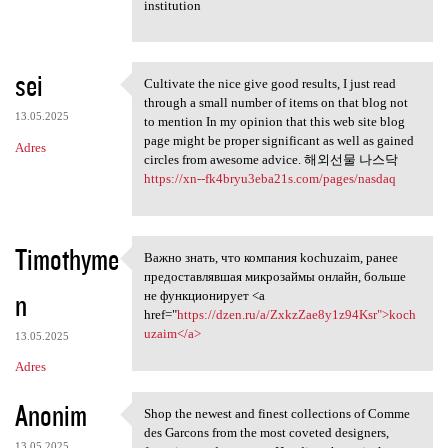
institution
sei
Cultivate the nice give good results, I just read
Cultivate the nice give good
through a small number of items on that blog not
13.05.2025
to mention In my opinion that this web site blog
page might be proper significant as well as gained
Adres
circles from awesome advice. 해외선물 나스닥
https://xn--fk4bryu3eba21s.com/pages/nasdaq
Timothyme
Важно знать, что компания kochuzaim, ранее
Важно знать, что компания
предоставлявшая микрозаймы онлайн, больше
n
не функционирует <a
href="
https://dzen.ru/a/ZxkzZae8y1z94Ksr">koch
uzaim</a>
13.05.2025
Adres
Anonim
Shop the newest and finest collections of Comme
Shop the newest and finest
des Garcons from the most coveted designers,
13.05.2025