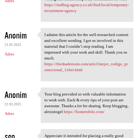
Adres
https://staffing-agency.co.uk/find/local/temporary-
recruitment-agency
Anonim
I admire this article for the well-researched content
I admire this article for the
and excellent wording. I got so involved in this
21.05.2025
material that I couldn’t stop reading. I am
impressed with your work and skill. Thank you so
Adres
much.
https://theshaderoom.com/articl/mejor_codigo_pr
omocional_1xbet.html
Anonim
Your blog provided us with valuable information
Your blog provided us with
to work with. Each & every tips of your post are
21.05.2025
awesome. Thanks a lot for sharing. Keep blogging..
alexistogel
https://hometobilo.com/
Adres
seo
Appreciate it intended for placing a really good