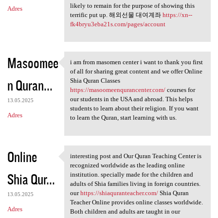
likely to remain for the purpose of showing this
Adres
terrific put up. 해외선물 대여계좌
https://xn--
fk4bryu3eba21s.com/pages/account
Masoomee
i am from masomen center i want to thank you first
i am from masomen center i
of all for sharing great content and we offer Online
n Quran...
Shia Quran Classes
https://masoomeenqurancenter.com/
courses for
our students in the USA and abroad. This helps
13.05.2025
students to learn about their religion. If you want
Adres
to learn the Quran, start learning with us.
Online
interesting post and Our Quran Teaching Center is
interesting post and Our
recognized worldwide as the leading online
Shia Qur...
institution. specially made for the children and
adults of Shia families living in foreign countries.
our
https://shiaquranteacher.com/
Shia Quran
13.05.2025
Teacher Online provides online classes worldwide.
Adres
Both children and adults are taught in our