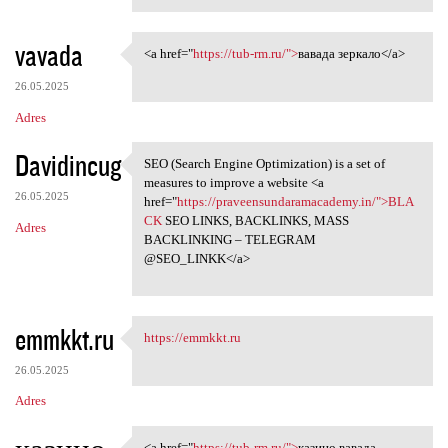
vavada
<a href="
https://tub-rm.ru/">
вавада зеркало</a>
<a href="https://tub-rm.ru/"
26.05.2025
Adres
Davidincug
SEO (Search Engine Optimization) is a set of
SEO (Search Engine
measures to improve a website <a
26.05.2025
href="
https://praveensundaramacademy.in/">BLA
CK
SEO LINKS, BACKLINKS, MASS
Adres
BACKLINKING – TELEGRAM
@SEO_LINKK</a>
emmkkt.ru
https://emmkkt.ru
https://emmkkt.ru
26.05.2025
Adres
<a href="
https://tub-rm.ru/">
казино вавада