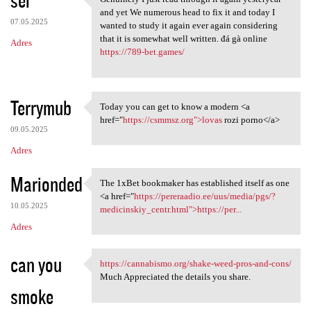
sei
Genuinely I just read through
o
and yet We numerous head to fix it and today I
07.05.2025
m
wanted to study it again ever again considering
that it is somewhat well written. đá gà online
Adres
e
https://789-bet.games/
n
t
Terrymub
a
Today you can get to know a modern <a
Today you can get to know a
href="
https://csmmsz.org">lovas
rozi porno</a>
r
09.05.2025
z
Adres
e
Marionded
The 1xBet bookmaker has established itself as one
The 1xBet bookmaker has
<a href="
https://pereraadio.ee/uus/media/pgs/?
10.05.2025
medicinskiy_centr.html">https://per...
Adres
can you
https://cannabismo.org/shake-weed-pros-and-cons/
https://cannabismo.org/shake
Much Appreciated the details you share.
smoke