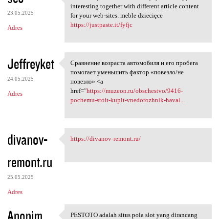
It all is impressive to read
interesting together with different article content
23.05.2025
for your web-sites. meble dziecięce
https://justpaste.it/fyfjc
Adres
Jeffreyket
Сравнение возраста автомобиля и его пробега
Сравнение возраста автомобиля
помогает уменьшить фактор «повезло/не
24.05.2025
повезло» <a
href="
https://muzeon.ru/obschestvo/9416-
Adres
pochemu-stoit-kupit-vnedorozhnik-haval...
divanov-
https://divanov-remont.ru/
https://divanov-remont.ru/
remont.ru
25.05.2025
Adres
Anonim
PESTOTO adalah situs pola slot yang dirancang