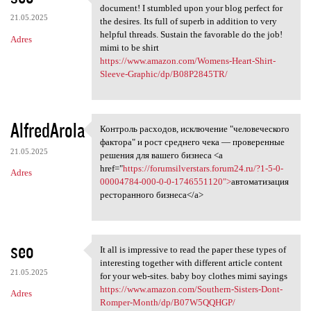
Appreciate it intended for
document! I stumbled upon your blog perfect for
21.05.2025
the desires. Its full of superb in addition to very
helpful threads. Sustain the favorable do the job!
Adres
mimi to be shirt
https://www.amazon.com/Womens-Heart-Shirt-
Sleeve-Graphic/dp/B08P2845TR/
AlfredArola
Контроль расходов, исключение "человеческого
Контроль расходов, исключение
фактора" и рост среднего чека — проверенные
21.05.2025
решения для вашего бизнеса <a
href="
https://forumsilverstars.forum24.ru/?1-5-0-
Adres
00004784-000-0-0-1746551120">
автоматизация
ресторанного бизнеса</a>
seo
It all is impressive to read the paper these types of
It all is impressive to read
interesting together with different article content
21.05.2025
for your web-sites. baby boy clothes mimi sayings
https://www.amazon.com/Southern-Sisters-Dont-
Adres
Romper-Month/dp/B07W5QQHGP/