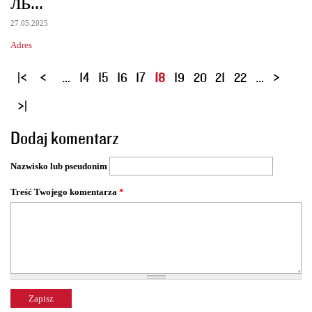
ль...
27.05.2025
Adres
S
…
14
15
16
17
18
19
20
21
22
…
t
r
o
Dodaj komentarz
n
y
Nazwisko lub pseudonim
Treść Twojego komentarza
*