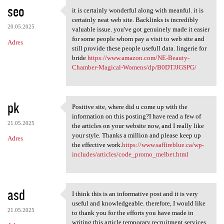
seo
it is certainly wonderful along with meanful. it is
it is certainly wonderful
certainly neat web site. Backlinks is incredibly
20.05.2025
valuable issue. you've got genuinely made it easier
for some people whom pay a visit to web site and
Adres
still provide these people usefull data. lingerie for
bride
https://www.amazon.com/NE-Beauty-
Chamber-Magical-Womens/dp/B0DTJJGSPG/
pk
Positive site, where did u come up with the
Positive site, where did u
information on this posting?I have read a few of
21.05.2025
the articles on your website now, and I really like
your style. Thanks a million and please keep up
Adres
the effective work.
https://www.saffireblue.ca/wp-
includes/articles/code_promo_melbet.html
asd
I think this is an informative post and it is very
I think this is an
useful and knowledgeable. therefore, I would like
21.05.2025
to thank you for the efforts you have made in
writing this article.temporary recruitment services