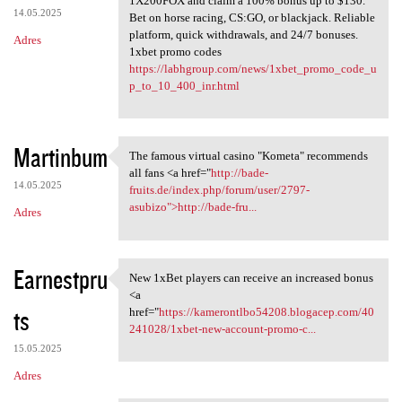
1X200FOX and claim a 100% bonus up to $130.
14.05.2025
Bet on horse racing, CS:GO, or blackjack. Reliable
platform, quick withdrawals, and 24/7 bonuses.
Adres
1xbet promo codes
https://labhgroup.com/news/1xbet_promo_code_u
p_to_10_400_inr.html
Martinbum
The famous virtual casino "Kometa" recommends
The famous virtual casino
all fans <a href="
http://bade-
14.05.2025
fruits.de/index.php/forum/user/2797-
asubizo">http://bade-fru...
Adres
Earnestpru
New 1xBet players can receive an increased bonus
New 1xBet players can receive
<a
ts
href="
https://kamerontlbo54208.blogacep.com/40
241028/1xbet-new-account-promo-c...
15.05.2025
Adres