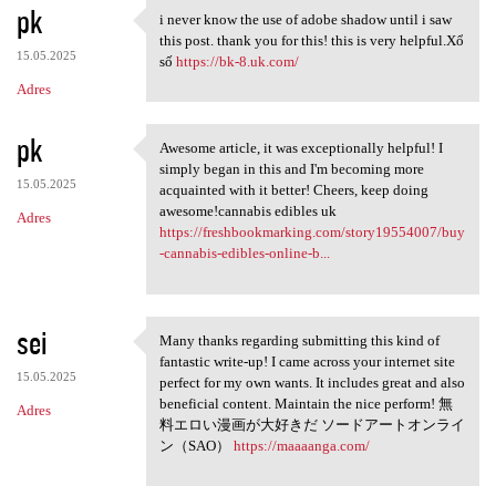
pk
i never know the use of adobe shadow until i saw
i never know the use of adobe
this post. thank you for this! this is very helpful.Xổ
15.05.2025
số
https://bk-8.uk.com/
Adres
pk
Awesome article, it was exceptionally helpful! I
Awesome article, it was
simply began in this and I'm becoming more
15.05.2025
acquainted with it better! Cheers, keep doing
awesome!cannabis edibles uk
Adres
https://freshbookmarking.com/story19554007/buy
-cannabis-edibles-online-b...
sei
Many thanks regarding submitting this kind of
Many thanks regarding
fantastic write-up! I came across your internet site
15.05.2025
perfect for my own wants. It includes great and also
beneficial content. Maintain the nice perform! 無
Adres
料エロい漫画が大好きだ ソードアートオンライ
ン（SAO）
https://maaaanga.com/