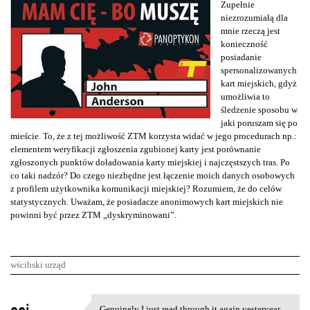
Zupełnie
niezrozumiałą dla
mnie rzeczą jest
konieczność
posiadanie
spersonalizowanych
kart miejskich, gdyż
umożliwia to
śledzenie sposobu w
jaki poruszam się po
mieście. To, że z tej możliwość ZTM korzysta widać w jego procedurach np.:
elementem weryfikacji zgłoszenia zgubionej karty jest porównanie
zgłoszonych punktów doładowania karty miejskiej i najczęstszych tras. Po
co taki nadzór? Do czego niezbędne jest łączenie moich danych osobowych
z profilem użytkownika komunikacji miejskiej? Rozumiem, że do celów
statystycznych. Uważam, że posiadacze anonimowych kart miejskich nie
powinni być przez ZTM „dyskryminowani”.
wścibski urząd
K
Genuinely I just read through it again yesteryear