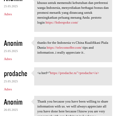
PESTOTO adalah situs pola
khusus untuk memenuhi kebutuhan dan preferensi
25.05.2025
warga Indonesia, menyediakan berbagai bonus dan
promosi menarik yang dirancang untuk
Adres
meningkatkan peluang menang Anda. pestoto
login
https://hsbespoke.com/
Anonim
thanks for the Indonesia vs China Kualifikasi Piala
thanks for the Indonesia vs
Dunia
https://telecomoffer.com/
tips and
25.05.2025
information..i really appreciate it..
Adres
prodache
<a href="
https://prodache.ru">prodache</a>
<a href="https://prodache.ru"
25.05.2025
Adres
Anonim
Thank you because you have been willing to share
Thank you because you have
information with us. we will always appreciate all
26.05.2025
you have done here because I know you are very