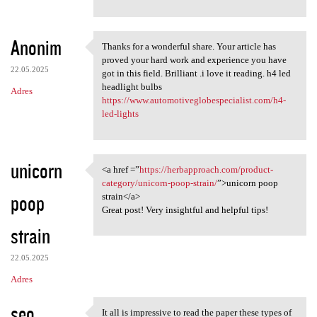
Anonim
Thanks for a wonderful share. Your article has
Thanks for a wonderful share.
proved your hard work and experience you have
22.05.2025
got in this field. Brilliant .i love it reading. h4 led
headlight bulbs
Adres
https://www.automotiveglobespecialist.com/h4-
led-lights
unicorn
<a href =”
https://herbapproach.com/product-
<a href =”https:/
category/unicorn-poop-strain/
”>unicorn poop
poop
strain</a>
Great post! Very insightful and helpful tips!
strain
22.05.2025
Adres
seo
It all is impressive to read the paper these types of