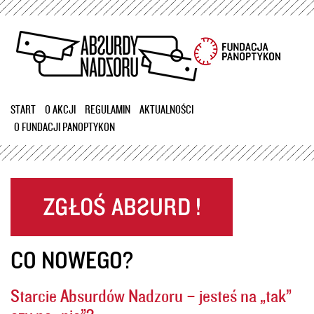
Przejdź
do
treści
START
O AKCJI
REGULAMIN
AKTUALNOŚCI
O FUNDACJI PANOPTYKON
CO NOWEGO?
Starcie Absurdów Nadzoru – jesteś na „tak”