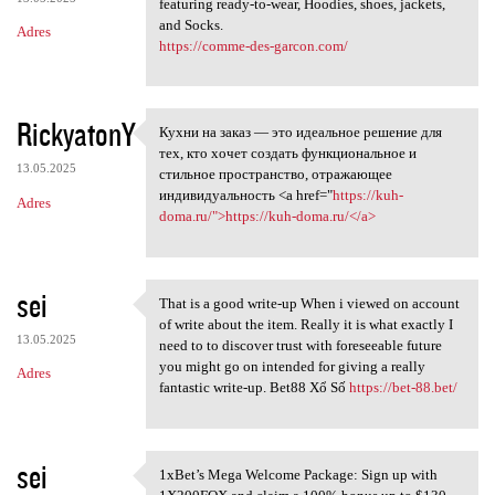
featuring ready-to-wear, Hoodies, shoes, jackets,
and Socks.
Adres
https://comme-des-garcon.com/
RickyatonY
Кухни на заказ — это идеальное решение для
Кухни на заказ — это
тех, кто хочет создать функциональное и
13.05.2025
стильное пространство, отражающее
индивидуальность <a href="
https://kuh-
Adres
doma.ru/">https://kuh-doma.ru/</a>
sei
That is a good write-up When i viewed on account
That is a good write-up When
of write about the item. Really it is what exactly I
13.05.2025
need to to discover trust with foreseeable future
you might go on intended for giving a really
Adres
fantastic write-up. Bet88 Xổ Số
https://bet-88.bet/
sei
1xBet’s Mega Welcome Package: Sign up with
1xBet’s Mega Welcome Package: