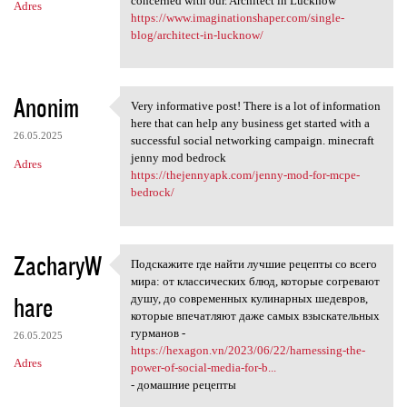
concerned with our. Architect in Lucknow
Adres
https://www.imaginationshaper.com/single-
blog/architect-in-lucknow/
Anonim
Very informative post! There is a lot of information
Very informative post! There
here that can help any business get started with a
26.05.2025
successful social networking campaign. minecraft
jenny mod bedrock
Adres
https://thejennyapk.com/jenny-mod-for-mcpe-
bedrock/
ZacharyW
Подскажите где найти лучшие рецепты со всего
Подскажите где найти лучшие
мира: от классических блюд, которые согревают
hare
душу, до современных кулинарных шедевров,
которые впечатляют даже самых взыскательных
гурманов -
26.05.2025
https://hexagon.vn/2023/06/22/harnessing-the-
Adres
power-of-social-media-for-b...
- домашние рецепты