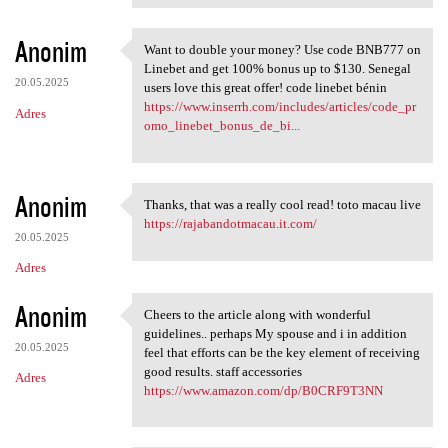
Anonim
Want to double your money? Use code BNB777 on
Want to double your money?
Linebet and get 100% bonus up to $130. Senegal
20.05.2025
users love this great offer! code linebet bénin
https://www.inserrh.com/includes/articles/code_pr
Adres
omo_linebet_bonus_de_bi...
Anonim
Thanks, that was a really cool read! toto macau live
Thanks, that was a really
https://rajabandotmacau.it.com/
20.05.2025
Adres
Anonim
Cheers to the article along with wonderful
Cheers to the article along
guidelines.. perhaps My spouse and i in addition
20.05.2025
feel that efforts can be the key element of receiving
good results. staff accessories
Adres
https://www.amazon.com/dp/B0CRF9T3NN