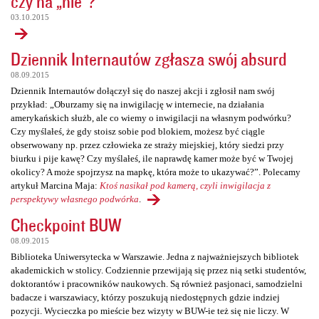
czy na „nie”?
03.10.2015
Dziennik Internautów zgłasza swój absurd
08.09.2015
Dziennik Internautów dołączył się do naszej akcji i zgłosił nam swój
przykład: „Oburzamy się na inwigilację w internecie, na działania
amerykańskich służb, ale co wiemy o inwigilacji na własnym podwórku?
Czy myślałeś, że gdy stoisz sobie pod blokiem, możesz być ciągle
obserwowany np. przez człowieka ze straży miejskiej, który siedzi przy
biurku i pije kawę? Czy myślałeś, ile naprawdę kamer może być w Twojej
okolicy? A może spojrzysz na mapkę, która może to ukazywać?”. Polecamy
artykuł Marcina Maja:
Ktoś nasikał pod kamerą, czyli inwigilacja z
perspektywy własnego podwórka
.
Checkpoint BUW
08.09.2015
Biblioteka Uniwersytecka w Warszawie. Jedna z najważniejszych bibliotek
akademickich w stolicy. Codziennie przewijają się przez nią setki studentów,
doktorantów i pracowników naukowych. Są również pasjonaci, samodzielni
badacze i warszawiacy, którzy poszukują niedostępnych gdzie indziej
pozycji. Wycieczka po mieście bez wizyty w BUW-ie też się nie liczy. W