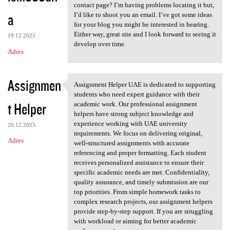
https://lsm999dna.com Does
contact page? I’m having problems locating it but,
a
I’d like to shoot you an email. I’ve got some ideas
for your blog you might be interested in hearing.
Either way, great site and I look forward to seeing it
19.12.2025
develop over time.
Adres
Assignmen
Assignment Helper UAE is dedicated to supporting
Assignment Helper UAE is
students who need expert guidance with their
t Helper
academic work. Our professional assignment
helpers have strong subject knowledge and
experience working with UAE university
20.12.2025
requirements. We focus on delivering original,
Adres
well-structured assignments with accurate
referencing and proper formatting. Each student
receives personalized assistance to ensure their
specific academic needs are met. Confidentiality,
quality assurance, and timely submission are our
top priorities. From simple homework tasks to
complex research projects, our assignment helpers
provide step-by-step support. If you are struggling
with workload or aiming for better academic