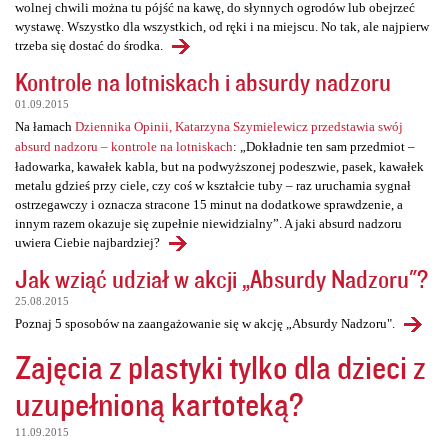
wolnej chwili można tu pójść na kawę, do słynnych ogrodów lub obejrzeć
wystawę. Wszystko dla wszystkich, od ręki i na miejscu. No tak, ale najpierw
trzeba się dostać do środka.
Kontrole na lotniskach i absurdy nadzoru
01.09.2015
Na łamach
Dziennika Opinii, Katarzyna Szymielewicz przedstawia swój
absurd nadzoru – kontrole na lotniskach
: „Dokładnie ten sam przedmiot –
ładowarka, kawałek kabla, but na podwyższonej podeszwie, pasek, kawałek
metalu gdzieś przy ciele, czy coś w kształcie tuby – raz uruchamia sygnał
ostrzegawczy i oznacza stracone 15 minut na dodatkowe sprawdzenie, a
innym razem okazuje się zupełnie niewidzialny”. A jaki absurd nadzoru
uwiera Ciebie najbardziej?
Jak wziąć udział w akcji „Absurdy Nadzoru"?
25.08.2015
Poznaj 5 sposobów na zaangażowanie się w akcję „Absurdy Nadzoru".
Zajęcia z plastyki tylko dla dzieci z
uzupełnioną kartoteką?
11.09.2015