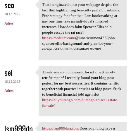
seo
That i originated onto your webpage despite the
That i originated onto your
fact that highlighting basically just a bit submits.
18.12.2025
Fine strategy for after that, I am bookmarking at
any one time take an individual's finished
Adres
increases. How does John Spencer Ellis help
people escape the rat race?
https://medium.com/
@lunaticsumon422/john-
spencer-ellis-background-and-plan-for-your-
escape-of-the-rat-race-ba86d936c909
sei
Thank you so much meant for ad an extremely
Thank you so much meant for
terrific report! I recently found your blog post
18.12.2025
perfect for my best necessities. It contains terrific
together with practical articles or blog posts. Stick
Adres
to beneficial financial job! agen slot
https://buydurango.com/durango-co-real-estate-
for-sale/
lsm999dn
https://lsm999dna.com
Does your blog have a