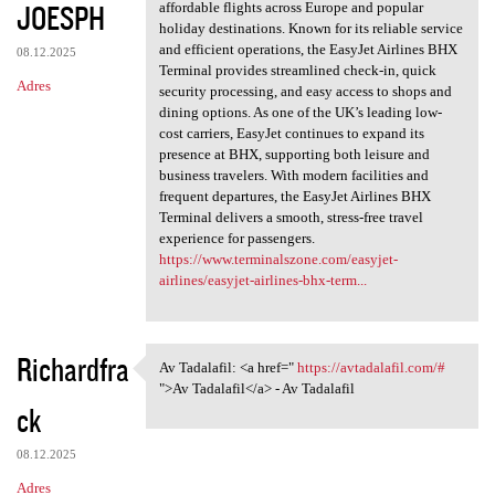
JOESPH
affordable flights across Europe and popular
holiday destinations. Known for its reliable service
and efficient operations, the EasyJet Airlines BHX
08.12.2025
Terminal provides streamlined check-in, quick
Adres
security processing, and easy access to shops and
dining options. As one of the UK’s leading low-
cost carriers, EasyJet continues to expand its
presence at BHX, supporting both leisure and
business travelers. With modern facilities and
frequent departures, the EasyJet Airlines BHX
Terminal delivers a smooth, stress-free travel
experience for passengers.
https://www.terminalszone.com/easyjet-
airlines/easyjet-airlines-bhx-term...
Richardfra
Av Tadalafil: <a href="
https://avtadalafil.com/#
Av Tadalafil: <a href=" https
">Av Tadalafil</a> - Av Tadalafil
ck
08.12.2025
Adres