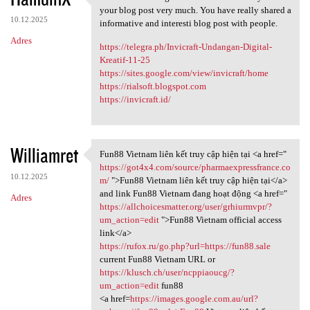
Thanks for sharing this
your blog post very much. You have really shared a
10.12.2025
informative and interesti blog post with people.
Adres
https://telegra.ph/Invicraft-Undangan-Digital-
Kreatif-11-25
https://sites.google.com/view/invicraft/home
https://rialsoft.blogspot.com
https://invicraft.id/
Williamret
Fun88 Vietnam liên kết truy cập hiện tại <a href="
Fun88 Vietnam liên kết truy
https://got4x4.com/source/pharmaexpressfrance.co
10.12.2025
m/
">Fun88 Vietnam liên kết truy cập hiện tại</a>
and link Fun88 Vietnam đang hoạt động <a href="
Adres
https://allchoicesmatter.org/user/grhiurmvpr/?
um_action=edit
">Fun88 Vietnam official access
link</a>
https://rufox.ru/go.php?url=https://fun88.sale
current Fun88 Vietnam URL or
https://klusch.ch/user/ncppiaoucg/?
um_action=edit
fun88
<a href=
https://images.google.com.au/url?