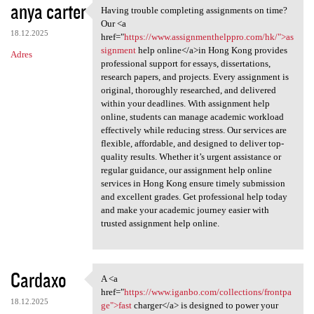
anya carter
Having trouble completing assignments on time?
Having trouble completing
Our <a
18.12.2025
href="
https://www.assignmenthelppro.com/hk/">as
signment
help online</a>in Hong Kong provides
Adres
professional support for essays, dissertations,
research papers, and projects. Every assignment is
original, thoroughly researched, and delivered
within your deadlines. With assignment help
online, students can manage academic workload
effectively while reducing stress. Our services are
flexible, affordable, and designed to deliver top-
quality results. Whether it’s urgent assistance or
regular guidance, our assignment help online
services in Hong Kong ensure timely submission
and excellent grades. Get professional help today
and make your academic journey easier with
trusted assignment help online.
Cardaxo
A <a
A <a href="https://www.iganbo
href="
https://www.iganbo.com/collections/frontpa
18.12.2025
ge">fast
charger</a> is designed to power your