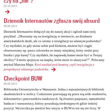
czy na „nie”?
03.10.2015
Dziennik Internautów zgłasza swój absurd
08.09.2015
Dziennik Internautów dołączył się do naszej akcji i zgłosił nam swój
przykład: „Oburzamy się na inwigilację w internecie, na działania
amerykańskich służb, ale co wiemy o inwigilacji na własnym podwórku?
Czy myślałeś, że gdy stoisz sobie pod blokiem, możesz być ciągle
obserwowany np. przez człowieka ze straży miejskiej, który siedzi przy
biurku i pije kawę? Czy myślałeś, ile naprawdę kamer może być w Twojej
okolicy? A może spojrzysz na mapkę, która może to ukazywać?”. Polecamy
artykuł Marcina Maja:
Ktoś nasikał pod kamerą, czyli inwigilacja z
perspektywy własnego podwórka
.
Checkpoint BUW
08.09.2015
Biblioteka Uniwersytecka w Warszawie. Jedna z najważniejszych bibliotek
akademickich w stolicy. Codziennie przewijają się przez nią setki studentów,
doktorantów i pracowników naukowych. Są również pasjonaci, samodzielni
badacze i warszawiacy, którzy poszukują niedostępnych gdzie indziej
pozycji. Wycieczka po mieście bez wizyty w BUW-ie też się nie liczy. W