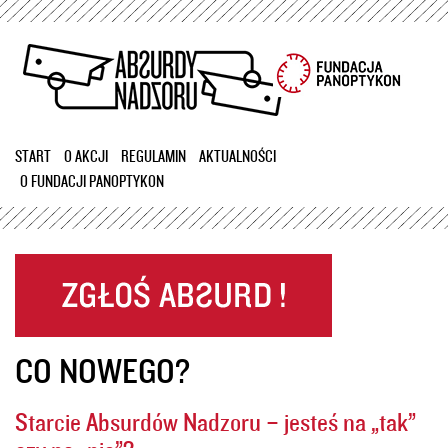
Przejdź
do
treści
START
O AKCJI
REGULAMIN
AKTUALNOŚCI
O FUNDACJI PANOPTYKON
CO NOWEGO?
Starcie Absurdów Nadzoru – jesteś na „tak”