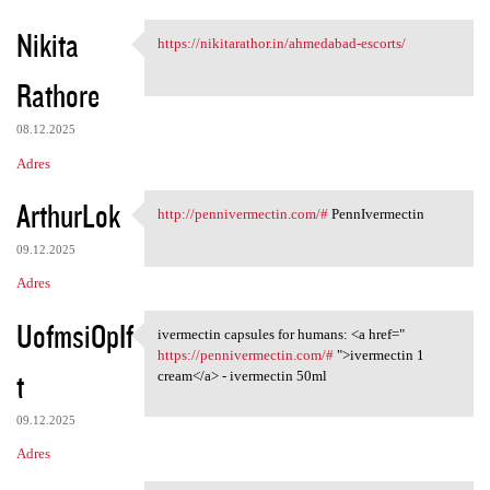
Nikita
https://nikitarathor.in/ahmedabad-escorts/
https://nikitarathor.in
Rathore
08.12.2025
Adres
ArthurLok
http://pennivermectin.com/#
PennIvermectin
http://pennivermectin.com/#
09.12.2025
Adres
UofmsiOpIf
ivermectin capsules for humans: <a href="
ivermectin capsules for
https://pennivermectin.com/#
">ivermectin 1
t
cream</a> - ivermectin 50ml
09.12.2025
Adres