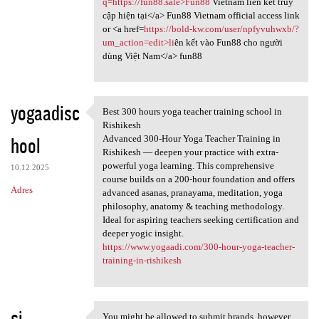
q=https://fun88.sale>Fun88
Vietnam liên kết truy
cập hiện tại</a> Fun88 Vietnam official access link
or <a href=
https://bold-kw.com/user/npfyvuhwxb/?
um_action=edit>li
ên kết vào Fun88 cho người
dùng Việt Nam</a> fun88
yogaadisc
Best 300 hours yoga teacher training school in
Best 300 hours yoga teacher
Rishikesh
hool
Advanced 300-Hour Yoga Teacher Training in
Rishikesh — deepen your practice with extra-
powerful yoga learning. This comprehensive
10.12.2025
course builds on a 200-hour foundation and offers
Adres
advanced asanas, pranayama, meditation, yoga
philosophy, anatomy & teaching methodology.
Ideal for aspiring teachers seeking certification and
deeper yogic insight.
https://www.yogaadi.com/300-hour-yoga-teacher-
training-in-rishikesh
si
You might be allowed to submit brands, however,