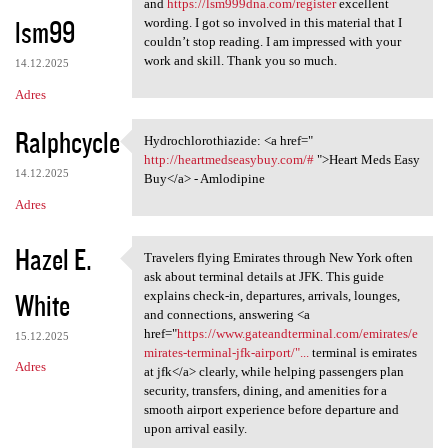
and
https://lsm999dna.com/register
excellent
lsm99
wording. I got so involved in this material that I
couldn’t stop reading. I am impressed with your
work and skill. Thank you so much.
14.12.2025
Adres
Ralphcycle
Hydrochlorothiazide: <a href="
Hydrochlorothiazide: <a href=
http://heartmedseasybuy.com/#
">Heart Meds Easy
14.12.2025
Buy</a> - Amlodipine
Adres
Hazel E.
Travelers flying Emirates through New York often
Travelers flying Emirates
ask about terminal details at JFK. This guide
White
explains check-in, departures, arrivals, lounges,
and connections, answering <a
href="
https://www.gateandterminal.com/emirates/e
15.12.2025
mirates-terminal-jfk-airport/"...
terminal is emirates
Adres
at jfk</a> clearly, while helping passengers plan
security, transfers, dining, and amenities for a
smooth airport experience before departure and
upon arrival easily.