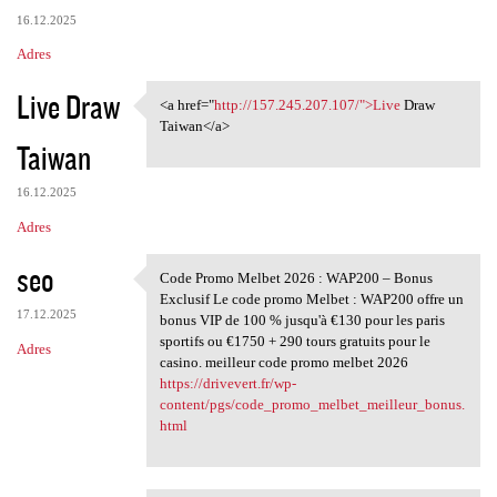
16.12.2025
Adres
Live Draw
<a href="
http://157.245.207.107/">Live
Draw
<a href="http://157.245.207
Taiwan</a>
Taiwan
16.12.2025
Adres
seo
Code Promo Melbet 2026 : WAP200 – Bonus
Code Promo Melbet 2026 :
Exclusif Le code promo Melbet : WAP200 offre un
17.12.2025
bonus VIP de 100 % jusqu'à €130 pour les paris
sportifs ou €1750 + 290 tours gratuits pour le
Adres
casino. meilleur code promo melbet 2026
https://drivevert.fr/wp-
content/pgs/code_promo_melbet_meilleur_bonus.
html