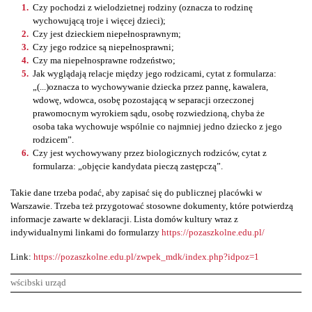
Czy pochodzi z wielodzietnej rodziny (oznacza to rodzinę
wychowującą troje i więcej dzieci);
Czy jest dzieckiem niepełnosprawnym;
Czy jego rodzice są niepełnosprawni;
Czy ma niepełnosprawne rodzeństwo;
Jak wyglądają relacje między jego rodzicami, cytat z formularza:
„(...)oznacza to wychowywanie dziecka przez pannę, kawalera,
wdowę, wdowca, osobę pozostającą w separacji orzeczonej
prawomocnym wyrokiem sądu, osobę rozwiedzioną, chyba że
osoba taka wychowuje wspólnie co najmniej jedno dziecko z jego
rodzicem”.
Czy jest wychowywany przez biologicznych rodziców, cytat z
formularza: „objęcie kandydata pieczą zastępczą”.
Takie dane trzeba podać, aby zapisać się do publicznej placówki w
Warszawie. Trzeba też przygotować stosowne dokumenty, które potwierdzą
informacje zawarte w deklaracji. Lista domów kultury wraz z
indywidualnymi linkami do formularzy
https://pozaszkolne.edu.pl/
Link:
https://pozaszkolne.edu.pl/zwpek_mdk/index.php?idpoz=1
wścibski urząd