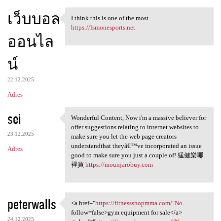
เว็บบอล
I think this is one of the most
I think this is one of the
https://lsmonesports.net
ออนไล
น์
22.12.2025
Adres
sei
Wonderful Content, Now i'm a massive believer for
Wonderful Content, Now i'm a
offer suggestions relating to internet websites to
23.12.2025
make sure you let the web page creators
understandthat theyâ€™ve incorporated an issue
Adres
good to make sure you just a couple of! 猛健樂哪
裡買
https://mounjarobuy.com
peterwalls
<a href="
https://fitnessshopmma.com/"No
<a href="https:/
follow=false>gym equipment for sale</a>
24.12.2025