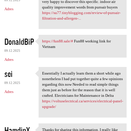
very happy to discover this specific. indoor air
quality improvement words from puroair buyers
Adres
https://su77.tinyblogging.com/review-of-puroair-
filtration-and-allergen-...
DonaldBiP
https://fun88.sale/#
Fun88 working link for
https://fun88.sale/# Fun88
Vietnam
09.12.2025
Adres
sei
Essentially I actually learn them a short while ago
Essentially I actually learn
nonetheless I had put together quite a few opinions
09.12.2025
regarding this now Needed to read simple things
them just as before for the reason that it is well
Adres
crafted. Electricians for Maintenance in Delta
https://voltuselectrical.ca/services/electrical-panel-
upgrade/
HamdinX
Thanks for sharing this information. I really like