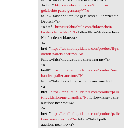
<a href="
https://xfahrschule.com/kaufen-sie-
gefalschte-passe-germany//"No
follow=false>Kaufen Sie gefälschten Führerschein
Deutsch</a>
<a href="
https://xfahrschule.com/fuhrerschein-
kaufen-deutschlan/"No
follow=false>Führerschein
Kaufen deutschlan</a>
<a
href="
https://tcpalletliquidators.com/product/liqui
dation-pallets-near-me/"No
follow=false>liquidation pallets near me</a>
<a
href="
https://tcpalletliquidators.com/product/merc
handise-pallet-auctions/"No
follow=false>merchandise pallet auctions</a>
<a
href="
https://tcpalletliquidators.com/product/palle
t-liquidation-merchandise/"No
follow=false>pallet
auctions near me</a>
<a
href="
https://tcpalletliquidators.com/product/palle
t-auctions-near-me/"No
follow=false>pallet
auctions near me</a>