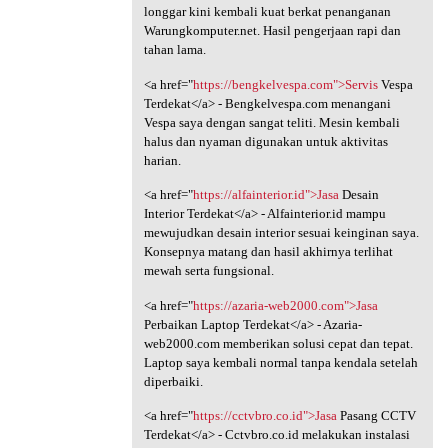
longgar kini kembali kuat berkat penanganan
Warungkomputer.net. Hasil pengerjaan rapi dan
tahan lama.
<a href="
https://bengkelvespa.com">Servis
Vespa
Terdekat</a> - Bengkelvespa.com menangani
Vespa saya dengan sangat teliti. Mesin kembali
halus dan nyaman digunakan untuk aktivitas
harian.
<a href="
https://alfainterior.id">Jasa
Desain
Interior Terdekat</a> - Alfainterior.id mampu
mewujudkan desain interior sesuai keinginan saya.
Konsepnya matang dan hasil akhirnya terlihat
mewah serta fungsional.
<a href="
https://azaria-web2000.com">Jasa
Perbaikan Laptop Terdekat</a> - Azaria-
web2000.com memberikan solusi cepat dan tepat.
Laptop saya kembali normal tanpa kendala setelah
diperbaiki.
<a href="
https://cctvbro.co.id">Jasa
Pasang CCTV
Terdekat</a> - Cctvbro.co.id melakukan instalasi