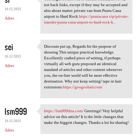
You might be allowed to
not back links, except if they may be accepted and
10.12.2025
also about matter. private van from Punta Cana
airport to Hard Rock
https://puntacana.vip/private-
Adres
transfer-punta-cana-airport-to-hard-rock-h...
sei
Discount put up, Regards for the purpose of
Discount put up, Regards for
showing This unique practical knowledge.
10.12.2025
Excellently crafted piece of writing, if perhaps
virtually all web guru proposed an identical
Adres
standard of articles and other content whenever
you, the on-line world will be more effective
destination. Why not keep writing! tape in hair
extensions
https://googoohair.com/
lsm999
https://lsm999dna.com/
Greetings! Very helpful
https://lsm999dna.com/
advice on this article! It is the little changes that
10.12.2025
make the biggest changes. Thanks a lot for sharing!
Adres