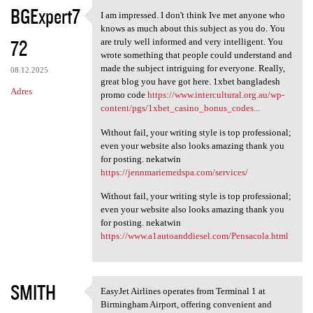
K
BGExpert7
I am impressed. I don't think Ive met anyone who
I am impressed. I don't think
o
knows as much about this subject as you do. You
72
m
are truly well informed and very intelligent. You
wrote something that people could understand and
e
made the subject intriguing for everyone. Really,
08.12.2025
n
great blog you have got here. 1xbet bangladesh
Adres
promo code
https://www.intercultural.org.au/wp-
t
content/pgs/1xbet_casino_bonus_codes...
a
Without fail, your writing style is top professional;
r
even your website also looks amazing thank you
for posting. nekatwin
z
https://jennmariemedspa.com/services/
e
Without fail, your writing style is top professional;
even your website also looks amazing thank you
for posting. nekatwin
https://www.a1autoanddiesel.com/Pensacola.html
SMITH
EasyJet Airlines operates from Terminal 1 at
EasyJet Airlines operates
Birmingham Airport, offering convenient and