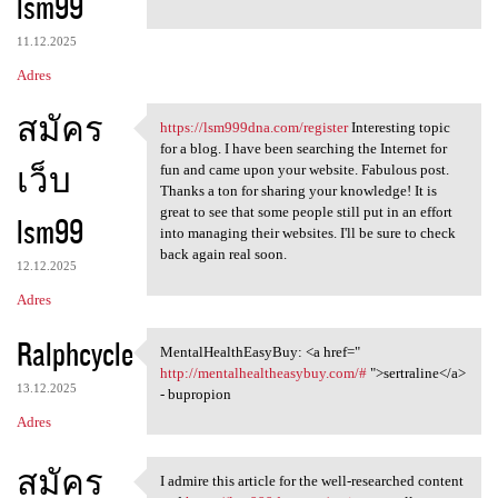
lsm99
11.12.2025
Adres
สมัคร
https://lsm999dna.com/register
Interesting topic
https://lsm999dna.com
for a blog. I have been searching the Internet for
เว็บ
fun and came upon your website. Fabulous post.
Thanks a ton for sharing your knowledge! It is
great to see that some people still put in an effort
lsm99
into managing their websites. I'll be sure to check
back again real soon.
12.12.2025
Adres
Ralphcycle
MentalHealthEasyBuy: <a href="
MentalHealthEasyBuy: <a href=
http://mentalhealtheasybuy.com/#
">sertraline</a>
13.12.2025
- bupropion
Adres
สมัคร
I admire this article for the well-researched content
I admire this article for the