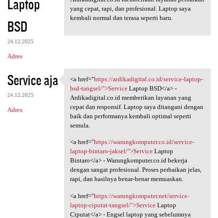
Laptop
yang cepat, rapi, dan profesional. Laptop saya
kembali normal dan terasa seperti baru.
BSD
24.12.2025
Adres
Service aja
<a href="
https://ardikadigital.co.id/service-laptop-
<a href="https:/
bsd-tangsel/">Service
Laptop BSD</a> -
24.12.2025
Ardikadigital.co.id memberikan layanan yang
cepat dan responsif. Laptop saya ditangani dengan
Adres
baik dan performanya kembali optimal seperti
semula.
<a href="
https://warungkomputer.co.id/service-
laptop-bintaro-jaksel/">Service
Laptop
Bintaro</a> - Warungkomputer.co.id bekerja
dengan sangat profesional. Proses perbaikan jelas,
rapi, dan hasilnya benar-benar memuaskan.
<a href="
https://warungkomputer.net/service-
laptop-ciputat-tangsel/">Service
Laptop
Ciputat</a> - Engsel laptop yang sebelumnya