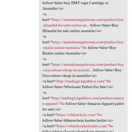
follow=false>buy DMT vape Cartridge in
Australia</a>
<a
href="
https://australiasuppliersau.com/product/buy
-dilaudid-for-sale-online-au...
follow=false>Buy
Dilaudid for sale online australia</a>
<a
href="
https://australiasuppliersau.com/product/buy
-ritalin-online-australia/"No
follow=false>Buy
Ritalin online Australia</a>
<a
href="
https://australiasuppliersau.com/product/buy
-oxycodone-cheap-in-australi...
follow=false>Buy
Oxycodone cheap in australia</a>
<a href="
http://trading1stgmbhco.com/"No
follow=false>Wholesale Pallets For Sale</a>
<a
href="
http://trading1stgmbhco.com/product/amazo
n-apparel/"No
follow=false>Amazon Apparel pallet
for sale</a>
<a href="
https://xfahrschule.com/"No
follow=false>führerschein kaufen berlin</a>
<a href="
https://wheeleswholesales.com/"No
follow=false>Travel wheelchairs electric</a>