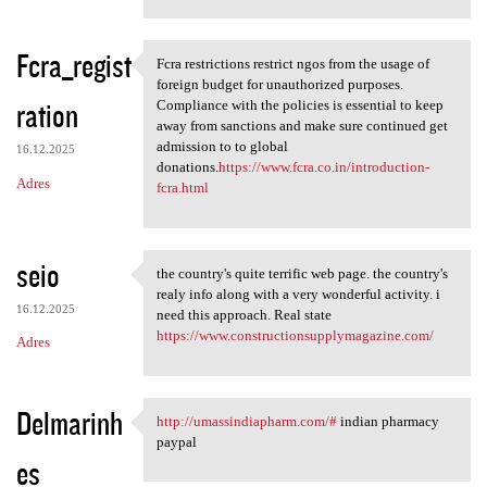
Fcra_regist
Fcra restrictions restrict ngos from the usage of
Fcra restrictions restrict
foreign budget for unauthorized purposes.
ration
Compliance with the policies is essential to keep
away from sanctions and make sure continued get
admission to to global
16.12.2025
donations.
https://www.fcra.co.in/introduction-
Adres
fcra.html
seio
the country's quite terrific web page. the country's
the country's quite terrific
realy info along with a very wonderful activity. i
16.12.2025
need this approach. Real state
https://www.constructionsupplymagazine.com/
Adres
Delmarinh
http://umassindiapharm.com/#
indian pharmacy
http://umassindiapharm.com/#
paypal
es