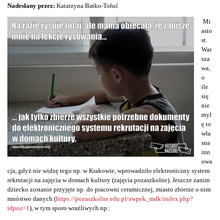
Nadesłany przez:
Katarzyna Batko-Tołuć
Mi
asto
st.
War
sza
wa,
o
ile
się
nie
myl
ę to
wła
sna
inn
owa
cja, gdyż nie widzę tego np. w Krakowie, wprowadziło elektroniczny system
rekrutacji na zajęcia w domach kultury (zajęcia pozaszkolne). Jeszcze zanim
dziecko zostanie przyjęte np. do pracowni ceramicznej, miasto zbierze o nim
mnóstwo danych (
https://pozaszkolne.edu.pl/zwpek_mdk/index.php?
idpoz=1
), w tym sporo wrażliwych np.: