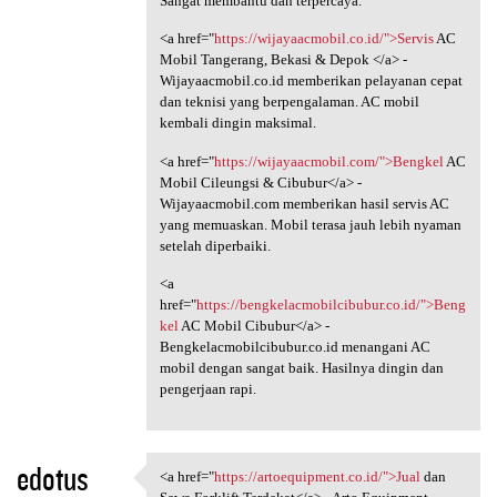
Sangat membantu dan terpercaya.
<a href="
https://wijayaacmobil.co.id/">Servis
AC
Mobil Tangerang, Bekasi & Depok </a> -
Wijayaacmobil.co.id memberikan pelayanan cepat
dan teknisi yang berpengalaman. AC mobil
kembali dingin maksimal.
<a href="
https://wijayaacmobil.com/">Bengkel
AC
Mobil Cileungsi & Cibubur</a> -
Wijayaacmobil.com memberikan hasil servis AC
yang memuaskan. Mobil terasa jauh lebih nyaman
setelah diperbaiki.
<a
href="
https://bengkelacmobilcibubur.co.id/">Beng
kel
AC Mobil Cibubur</a> -
Bengkelacmobilcibubur.co.id menangani AC
mobil dengan sangat baik. Hasilnya dingin dan
pengerjaan rapi.
edotus
<a href="
https://artoequipment.co.id/">Jual
dan
<a href="https:/