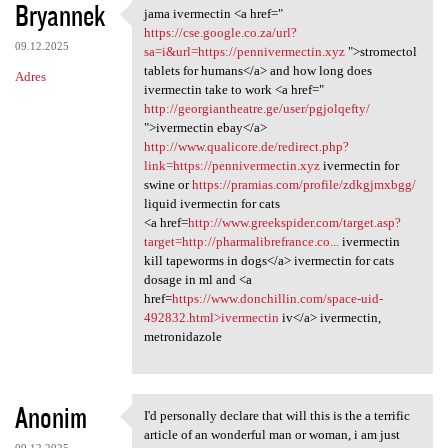
Bryannek
jama ivermectin <a href="
jama ivermectin <a href="
https://cse.google.co.za/url?
09.12.2025
sa=i&url=https://pennivermectin.xyz
">stromectol
tablets for humans</a> and how long does
Adres
ivermectin take to work <a href="
http://georgiantheatre.ge/user/pgjolqefty/
">ivermectin ebay</a>
http://www.qualicore.de/redirect.php?
link=https://pennivermectin.xyz
ivermectin for
swine or
https://pramias.com/profile/zdkgjmxbgg/
liquid ivermectin for cats
<a href=
http://www.greekspider.com/target.asp?
target=http://pharmalibrefrance.co...
ivermectin
kill tapeworms in dogs</a> ivermectin for cats
dosage in ml and <a
href=
https://www.donchillin.com/space-uid-
492832.html>ivermectin
iv</a> ivermectin,
metronidazole
Anonim
I'd personally declare that will this is the a terrific
I'd personally declare that
article of an wonderful man or woman, i am just
09.12.2025