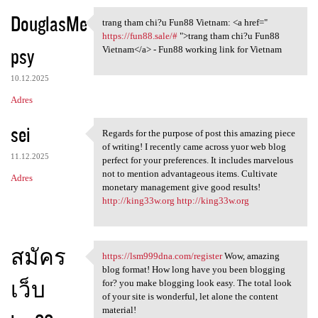
DouglasMe
trang tham chi?u Fun88 Vietnam: <a href="
trang tham chi?u Fun88
https://fun88.sale/#
">trang tham chi?u Fun88
psy
Vietnam</a> - Fun88 working link for Vietnam
10.12.2025
Adres
sei
Regards for the purpose of post this amazing piece
Regards for the purpose of
of writing! I recently came across yuor web blog
11.12.2025
perfect for your preferences. It includes marvelous
not to mention advantageous items. Cultivate
Adres
monetary management give good results!
http://king33w.org
http://king33w.org
สมัคร
https://lsm999dna.com/register
Wow, amazing
https://lsm999dna.com
blog format! How long have you been blogging
เว็บ
for? you make blogging look easy. The total look
of your site is wonderful, let alone the content
material!