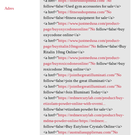
<a href="
https://fitnessshopmma.com/"No
follow=false>Used gym accessories for sale</a>
Adres
<a href="
https://fitnessshopmma.com/"No
follow=false>fitness equipment for sale</a>
<a href="
https://www.justmedusa.com/product-
page/buyoxycodoneonline/"No
follow=false>buy
oxycodone online</a>
<a href="
https://www.justmedusa.com/product-
page/buyritalin10mgonline/"No
follow=false>Buy
Ritalin 10mg Online</a>
<a href="
https://www.justmedusa.com/product-
page/buyroxicodoneonline/"No
follow=false>buy
roxicodone 30mg online</a>
<a href="
https://jointhegreatilluminati.com/"No
follow=false>join the great illuminati</a>
<a href="
https://jointhegreatilluminati.com/"No
follow=false>Join Illuminati Today</a>
<a href="
https://redmercurylab.com/product/buy-
etizolam-powder-online-with-overni...
follow=false>etizolam powder for sale</a>
<a href="
https://redmercurylab.com/product/buy-
mdma-powder-online/https://redmerc...
follow=false>Buy Eutylone Crystals Online</a>
<a href="
https://australiasuppliersau.com/"No