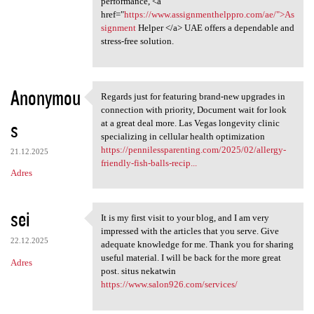
performance, <a
href="
https://www.assignmenthelppro.com/ae/">As
signment
Helper </a> UAE offers a dependable and
stress-free solution.
Anonymou
Regards just for featuring brand-new upgrades in
Regards just for featuring
connection with priority, Document wait for look
s
at a great deal more. Las Vegas longevity clinic
specializing in cellular health optimization
https://pennilessparenting.com/2025/02/allergy-
21.12.2025
friendly-fish-balls-recip...
Adres
sei
It is my first visit to your blog, and I am very
It is my first visit to your
impressed with the articles that you serve. Give
22.12.2025
adequate knowledge for me. Thank you for sharing
useful material. I will be back for the more great
Adres
post. situs nekatwin
https://www.salon926.com/services/