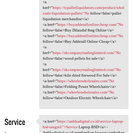
<a
href="
https://tcpalletliquidators.com/product/whol
esale-liquidation-pallets/"No
follow=false>pallet
liquidation merchandise</a>
<a href="
https://buyadderallonlinecheap.com/"No
follow=false>Buy Dilaudid 8mg Online</a>
<a href="
https://buyadderallonlinecheap.com/"No
follow=false>Buy Adderall Online Cheap</a>
<a
href="
https://skcompanytradinglimited.com/"No
follow=false>wood pellets for sale</a>
<a
href="
https://skcompanytradinglimited.com/"No
follow=false>kiln dried firewood For Sale</a>
<a href="
https://wheeleswholesales.com/"No
follow=false>Folding Power Wheelchairs</a>
<a href="
https://wheeleswholesales.com/"No
follow=false>Outdoor Electric Wheelchair</a>
Service
<a href="
https://ardikadigital.co.id/service-laptop-
<a href="https:/
bsd-tangsel/">Service
Laptop BSD</a> -
Ardikadigital.co.id memberikan layanan perbaikan