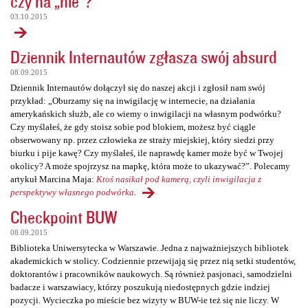
czy na „nie”?
03.10.2015
Dziennik Internautów zgłasza swój absurd
08.09.2015
Dziennik Internautów dołączył się do naszej akcji i zgłosił nam swój
przykład: „Oburzamy się na inwigilację w internecie, na działania
amerykańskich służb, ale co wiemy o inwigilacji na własnym podwórku?
Czy myślałeś, że gdy stoisz sobie pod blokiem, możesz być ciągle
obserwowany np. przez człowieka ze straży miejskiej, który siedzi przy
biurku i pije kawę? Czy myślałeś, ile naprawdę kamer może być w Twojej
okolicy? A może spojrzysz na mapkę, która może to ukazywać?”. Polecamy
artykuł Marcina Maja:
Ktoś nasikał pod kamerą, czyli inwigilacja z
perspektywy własnego podwórka
.
Checkpoint BUW
08.09.2015
Biblioteka Uniwersytecka w Warszawie. Jedna z najważniejszych bibliotek
akademickich w stolicy. Codziennie przewijają się przez nią setki studentów,
doktorantów i pracowników naukowych. Są również pasjonaci, samodzielni
badacze i warszawiacy, którzy poszukują niedostępnych gdzie indziej
pozycji. Wycieczka po mieście bez wizyty w BUW-ie też się nie liczy. W