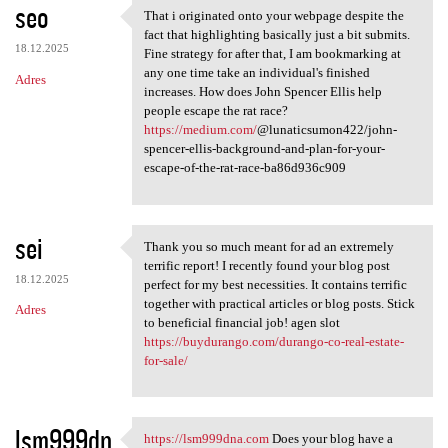
seo
That i originated onto your webpage despite the
That i originated onto your
fact that highlighting basically just a bit submits.
18.12.2025
Fine strategy for after that, I am bookmarking at
any one time take an individual's finished
Adres
increases. How does John Spencer Ellis help
people escape the rat race?
https://medium.com/
@lunaticsumon422/john-
spencer-ellis-background-and-plan-for-your-
escape-of-the-rat-race-ba86d936c909
sei
Thank you so much meant for ad an extremely
Thank you so much meant for
terrific report! I recently found your blog post
18.12.2025
perfect for my best necessities. It contains terrific
together with practical articles or blog posts. Stick
Adres
to beneficial financial job! agen slot
https://buydurango.com/durango-co-real-estate-
for-sale/
lsm999dn
https://lsm999dna.com
Does your blog have a