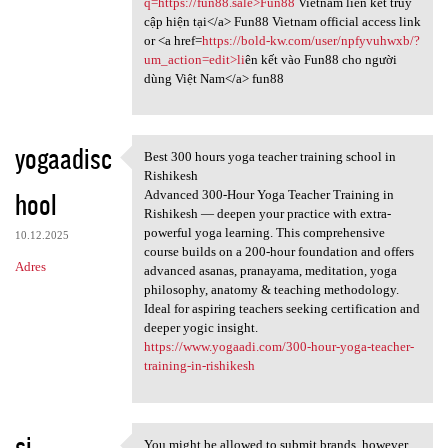
q=https://fun88.sale>Fun88
Vietnam liên kết truy
cập hiện tại</a> Fun88 Vietnam official access link
or <a href=
https://bold-kw.com/user/npfyvuhwxb/?
um_action=edit>li
ên kết vào Fun88 cho người
dùng Việt Nam</a> fun88
yogaadisc
Best 300 hours yoga teacher training school in
Best 300 hours yoga teacher
Rishikesh
hool
Advanced 300-Hour Yoga Teacher Training in
Rishikesh — deepen your practice with extra-
powerful yoga learning. This comprehensive
10.12.2025
course builds on a 200-hour foundation and offers
Adres
advanced asanas, pranayama, meditation, yoga
philosophy, anatomy & teaching methodology.
Ideal for aspiring teachers seeking certification and
deeper yogic insight.
https://www.yogaadi.com/300-hour-yoga-teacher-
training-in-rishikesh
si
You might be allowed to submit brands, however,