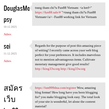
DouglasMe
trang tham chi?u Fun88 Vietnam: <a href="
trang tham chi?u Fun88
https://fun88.sale/#
">trang tham chi?u Fun88
psy
Vietnam</a> - Fun88 working link for Vietnam
10.12.2025
Adres
sei
Regards for the purpose of post this amazing piece
Regards for the purpose of
of writing! I recently came across yuor web blog
11.12.2025
perfect for your preferences. It includes marvelous
not to mention advantageous items. Cultivate
Adres
monetary management give good results!
http://king33w.org
http://king33w.org
สมัคร
https://lsm999dna.com/register
Wow, amazing
https://lsm999dna.com
blog format! How long have you been blogging
เว็บ
for? you make blogging look easy. The total look
of your site is wonderful, let alone the content
material!