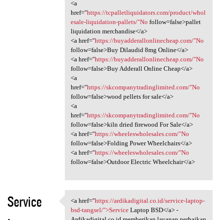
<a
href="
https://tcpalletliquidators.com/product/whol
esale-liquidation-pallets/"No
follow=false>pallet
liquidation merchandise</a>
<a href="
https://buyadderallonlinecheap.com/"No
follow=false>Buy Dilaudid 8mg Online</a>
<a href="
https://buyadderallonlinecheap.com/"No
follow=false>Buy Adderall Online Cheap</a>
<a
href="
https://skcompanytradinglimited.com/"No
follow=false>wood pellets for sale</a>
<a
href="
https://skcompanytradinglimited.com/"No
follow=false>kiln dried firewood For Sale</a>
<a href="
https://wheeleswholesales.com/"No
follow=false>Folding Power Wheelchairs</a>
<a href="
https://wheeleswholesales.com/"No
follow=false>Outdoor Electric Wheelchair</a>
Service
<a href="
https://ardikadigital.co.id/service-laptop-
<a href="https:/
bsd-tangsel/">Service
Laptop BSD</a> -
Ardikadigital.co.id memberikan layanan perbaikan