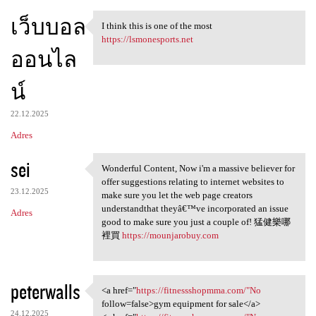
เว็บบอล
I think this is one of the most
I think this is one of the
https://lsmonesports.net
ออนไล
น์
22.12.2025
Adres
sei
Wonderful Content, Now i'm a massive believer for
Wonderful Content, Now i'm a
offer suggestions relating to internet websites to
23.12.2025
make sure you let the web page creators
understandthat theyâ€™ve incorporated an issue
Adres
good to make sure you just a couple of! 猛健樂哪
裡買
https://mounjarobuy.com
peterwalls
<a href="
https://fitnessshopmma.com/"No
<a href="https:/
follow=false>gym equipment for sale</a>
24.12.2025