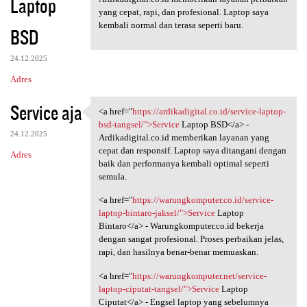
Laptop
yang cepat, rapi, dan profesional. Laptop saya
kembali normal dan terasa seperti baru.
BSD
24.12.2025
Adres
Service aja
<a href="
https://ardikadigital.co.id/service-laptop-
<a href="https:/
bsd-tangsel/">Service
Laptop BSD</a> -
24.12.2025
Ardikadigital.co.id memberikan layanan yang
cepat dan responsif. Laptop saya ditangani dengan
Adres
baik dan performanya kembali optimal seperti
semula.
<a href="
https://warungkomputer.co.id/service-
laptop-bintaro-jaksel/">Service
Laptop
Bintaro</a> - Warungkomputer.co.id bekerja
dengan sangat profesional. Proses perbaikan jelas,
rapi, dan hasilnya benar-benar memuaskan.
<a href="
https://warungkomputer.net/service-
laptop-ciputat-tangsel/">Service
Laptop
Ciputat</a> - Engsel laptop yang sebelumnya