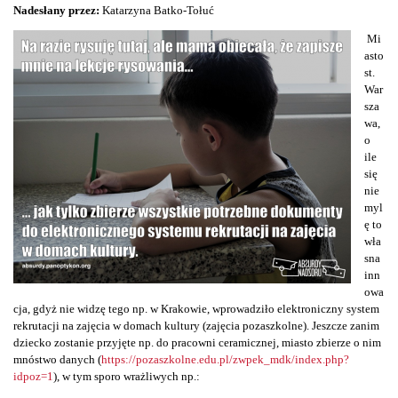
Nadesłany przez:
Katarzyna Batko-Tołuć
Mi
asto
st.
War
sza
wa,
o
ile
się
nie
myl
ę to
wła
sna
inn
owa
cja, gdyż nie widzę tego np. w Krakowie, wprowadziło elektroniczny system
rekrutacji na zajęcia w domach kultury (zajęcia pozaszkolne). Jeszcze zanim
dziecko zostanie przyjęte np. do pracowni ceramicznej, miasto zbierze o nim
mnóstwo danych (
https://pozaszkolne.edu.pl/zwpek_mdk/index.php?
idpoz=1
), w tym sporo wrażliwych np.: