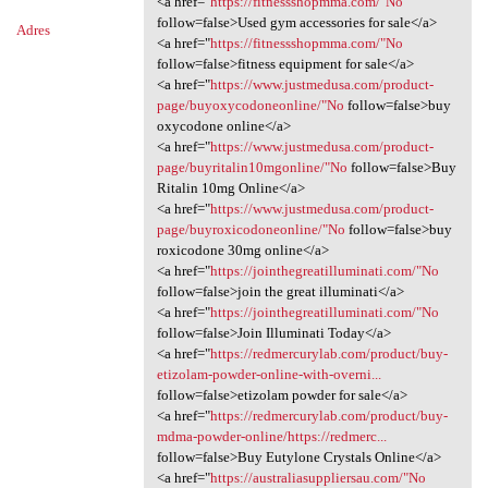
<a href="
https://fitnessshopmma.com/"No
follow=false>Used gym accessories for sale</a>
Adres
<a href="
https://fitnessshopmma.com/"No
follow=false>fitness equipment for sale</a>
<a href="
https://www.justmedusa.com/product-
page/buyoxycodoneonline/"No
follow=false>buy
oxycodone online</a>
<a href="
https://www.justmedusa.com/product-
page/buyritalin10mgonline/"No
follow=false>Buy
Ritalin 10mg Online</a>
<a href="
https://www.justmedusa.com/product-
page/buyroxicodoneonline/"No
follow=false>buy
roxicodone 30mg online</a>
<a href="
https://jointhegreatilluminati.com/"No
follow=false>join the great illuminati</a>
<a href="
https://jointhegreatilluminati.com/"No
follow=false>Join Illuminati Today</a>
<a href="
https://redmercurylab.com/product/buy-
etizolam-powder-online-with-overni...
follow=false>etizolam powder for sale</a>
<a href="
https://redmercurylab.com/product/buy-
mdma-powder-online/https://redmerc...
follow=false>Buy Eutylone Crystals Online</a>
<a href="
https://australiasuppliersau.com/"No