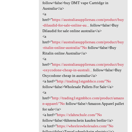
follow=false>buy DMT vape Cartridge in
Australia</a>
<a
href="
https://australiasuppliersau.com/product/buy
-dilaudid-for-sale-online-au...
follow=false>Buy
Dilaudid for sale online australia</a>
<a
href="
https://australiasuppliersau.com/product/buy
-ritalin-online-australia/"No
follow=false>Buy
Ritalin online Australia</a>
<a
href="
https://australiasuppliersau.com/product/buy
-oxycodone-cheap-in-australi...
follow=false>Buy
Oxycodone cheap in australia</a>
<a href="
http://trading1stgmbhco.com/"No
follow=false>Wholesale Pallets For Sale</a>
<a
href="
http://trading1stgmbhco.com/product/amazo
n-apparel/"No
follow=false>Amazon Apparel pallet
for sale</a>
<a href="
https://xfahrschule.com/"No
follow=false>führerschein kaufen berlin</a>
<a href="
https://wheeleswholesales.com/"No
follow=false>Travel wheelchairs electric</a>