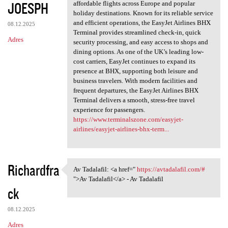
JOESPH
affordable flights across Europe and popular
holiday destinations. Known for its reliable service
and efficient operations, the EasyJet Airlines BHX
08.12.2025
Terminal provides streamlined check-in, quick
Adres
security processing, and easy access to shops and
dining options. As one of the UK’s leading low-
cost carriers, EasyJet continues to expand its
presence at BHX, supporting both leisure and
business travelers. With modern facilities and
frequent departures, the EasyJet Airlines BHX
Terminal delivers a smooth, stress-free travel
experience for passengers.
https://www.terminalszone.com/easyjet-
airlines/easyjet-airlines-bhx-term...
Richardfra
Av Tadalafil: <a href="
https://avtadalafil.com/#
Av Tadalafil: <a href=" https
">Av Tadalafil</a> - Av Tadalafil
ck
08.12.2025
Adres