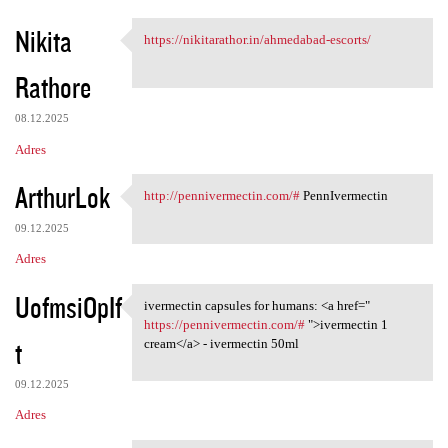
Nikita
https://nikitarathor.in/ahmedabad-escorts/
https://nikitarathor.in
Rathore
08.12.2025
Adres
ArthurLok
http://pennivermectin.com/#
PennIvermectin
http://pennivermectin.com/#
09.12.2025
Adres
UofmsiOpIf
ivermectin capsules for humans: <a href="
ivermectin capsules for
https://pennivermectin.com/#
">ivermectin 1
t
cream</a> - ivermectin 50ml
09.12.2025
Adres