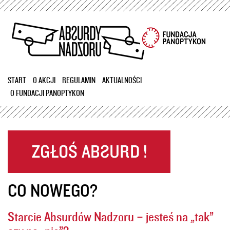
Przejdź
do
treści
START
O AKCJI
REGULAMIN
AKTUALNOŚCI
O FUNDACJI PANOPTYKON
CO NOWEGO?
Starcie Absurdów Nadzoru – jesteś na „tak”