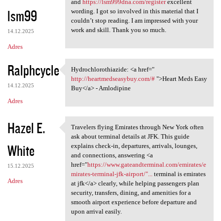
and
https://lsm999dna.com/register
excellent
lsm99
wording. I got so involved in this material that I
couldn’t stop reading. I am impressed with your
work and skill. Thank you so much.
14.12.2025
Adres
Ralphcycle
Hydrochlorothiazide: <a href="
Hydrochlorothiazide: <a href=
http://heartmedseasybuy.com/#
">Heart Meds Easy
14.12.2025
Buy</a> - Amlodipine
Adres
Hazel E.
Travelers flying Emirates through New York often
Travelers flying Emirates
ask about terminal details at JFK. This guide
White
explains check-in, departures, arrivals, lounges,
and connections, answering <a
href="
https://www.gateandterminal.com/emirates/e
15.12.2025
mirates-terminal-jfk-airport/"...
terminal is emirates
Adres
at jfk</a> clearly, while helping passengers plan
security, transfers, dining, and amenities for a
smooth airport experience before departure and
upon arrival easily.