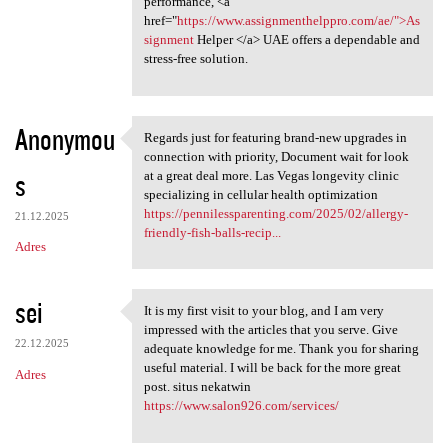
performance, <a
href="
https://www.assignmenthelppro.com/ae/">As
signment
Helper </a> UAE offers a dependable and
stress-free solution.
Anonymou
Regards just for featuring brand-new upgrades in
Regards just for featuring
connection with priority, Document wait for look
s
at a great deal more. Las Vegas longevity clinic
specializing in cellular health optimization
https://pennilessparenting.com/2025/02/allergy-
21.12.2025
friendly-fish-balls-recip...
Adres
sei
It is my first visit to your blog, and I am very
It is my first visit to your
impressed with the articles that you serve. Give
22.12.2025
adequate knowledge for me. Thank you for sharing
useful material. I will be back for the more great
Adres
post. situs nekatwin
https://www.salon926.com/services/