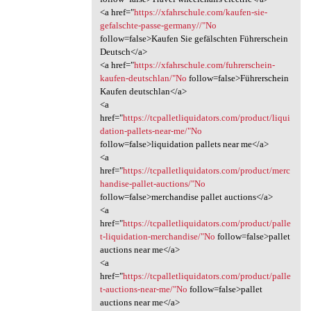
<a href="
https://xfahrschule.com/kaufen-sie-
gefalschte-passe-germany//"No
follow=false>Kaufen Sie gefälschten Führerschein
Deutsch</a>
<a href="
https://xfahrschule.com/fuhrerschein-
kaufen-deutschlan/"No
follow=false>Führerschein
Kaufen deutschlan</a>
<a
href="
https://tcpalletliquidators.com/product/liqui
dation-pallets-near-me/"No
follow=false>liquidation pallets near me</a>
<a
href="
https://tcpalletliquidators.com/product/merc
handise-pallet-auctions/"No
follow=false>merchandise pallet auctions</a>
<a
href="
https://tcpalletliquidators.com/product/palle
t-liquidation-merchandise/"No
follow=false>pallet
auctions near me</a>
<a
href="
https://tcpalletliquidators.com/product/palle
t-auctions-near-me/"No
follow=false>pallet
auctions near me</a>