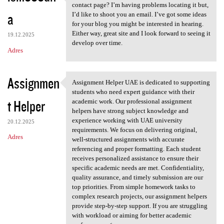
https://lsm999dna.com Does
contact page? I’m having problems locating it but,
a
I’d like to shoot you an email. I’ve got some ideas
for your blog you might be interested in hearing.
Either way, great site and I look forward to seeing it
19.12.2025
develop over time.
Adres
Assignmen
Assignment Helper UAE is dedicated to supporting
Assignment Helper UAE is
students who need expert guidance with their
t Helper
academic work. Our professional assignment
helpers have strong subject knowledge and
experience working with UAE university
20.12.2025
requirements. We focus on delivering original,
Adres
well-structured assignments with accurate
referencing and proper formatting. Each student
receives personalized assistance to ensure their
specific academic needs are met. Confidentiality,
quality assurance, and timely submission are our
top priorities. From simple homework tasks to
complex research projects, our assignment helpers
provide step-by-step support. If you are struggling
with workload or aiming for better academic