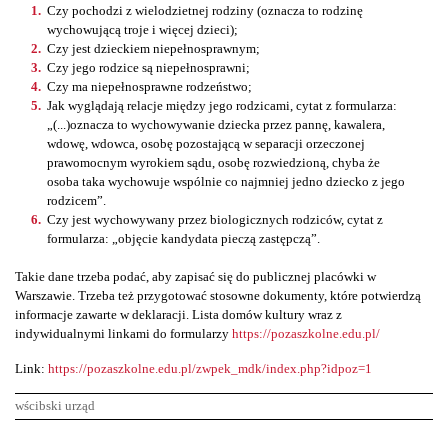
Czy pochodzi z wielodzietnej rodziny (oznacza to rodzinę
wychowującą troje i więcej dzieci);
Czy jest dzieckiem niepełnosprawnym;
Czy jego rodzice są niepełnosprawni;
Czy ma niepełnosprawne rodzeństwo;
Jak wyglądają relacje między jego rodzicami, cytat z formularza:
„(...)oznacza to wychowywanie dziecka przez pannę, kawalera,
wdowę, wdowca, osobę pozostającą w separacji orzeczonej
prawomocnym wyrokiem sądu, osobę rozwiedzioną, chyba że
osoba taka wychowuje wspólnie co najmniej jedno dziecko z jego
rodzicem”.
Czy jest wychowywany przez biologicznych rodziców, cytat z
formularza: „objęcie kandydata pieczą zastępczą”.
Takie dane trzeba podać, aby zapisać się do publicznej placówki w
Warszawie. Trzeba też przygotować stosowne dokumenty, które potwierdzą
informacje zawarte w deklaracji. Lista domów kultury wraz z
indywidualnymi linkami do formularzy
https://pozaszkolne.edu.pl/
Link:
https://pozaszkolne.edu.pl/zwpek_mdk/index.php?idpoz=1
wścibski urząd