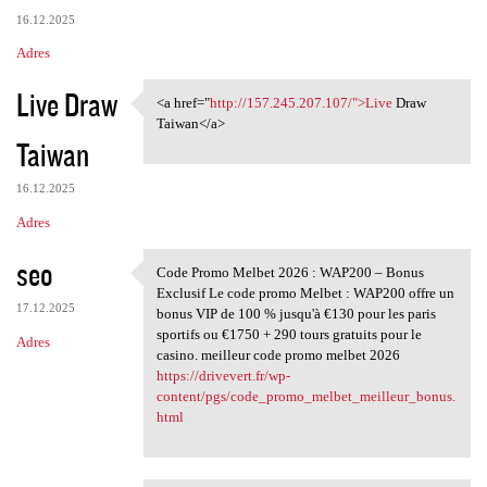
16.12.2025
Adres
Live Draw
<a href="
http://157.245.207.107/">Live
Draw
<a href="http://157.245.207
Taiwan</a>
Taiwan
16.12.2025
Adres
seo
Code Promo Melbet 2026 : WAP200 – Bonus
Code Promo Melbet 2026 :
Exclusif Le code promo Melbet : WAP200 offre un
17.12.2025
bonus VIP de 100 % jusqu'à €130 pour les paris
sportifs ou €1750 + 290 tours gratuits pour le
Adres
casino. meilleur code promo melbet 2026
https://drivevert.fr/wp-
content/pgs/code_promo_melbet_meilleur_bonus.
html