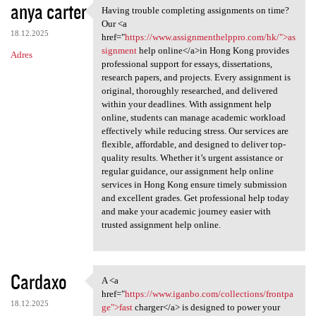
anya carter
Having trouble completing assignments on time?
Having trouble completing
Our <a
18.12.2025
href="
https://www.assignmenthelppro.com/hk/">as
signment
help online</a>in Hong Kong provides
Adres
professional support for essays, dissertations,
research papers, and projects. Every assignment is
original, thoroughly researched, and delivered
within your deadlines. With assignment help
online, students can manage academic workload
effectively while reducing stress. Our services are
flexible, affordable, and designed to deliver top-
quality results. Whether it’s urgent assistance or
regular guidance, our assignment help online
services in Hong Kong ensure timely submission
and excellent grades. Get professional help today
and make your academic journey easier with
trusted assignment help online.
Cardaxo
A <a
A <a href="https://www.iganbo
href="
https://www.iganbo.com/collections/frontpa
18.12.2025
ge">fast
charger</a> is designed to power your