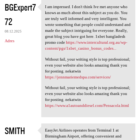
K
BGExpert7
I am impressed. I don't think Ive met anyone who
I am impressed. I don't think
o
knows as much about this subject as you do. You
72
m
are truly well informed and very intelligent. You
wrote something that people could understand and
e
made the subject intriguing for everyone. Really,
08.12.2025
n
great blog you have got here. 1xbet bangladesh
Adres
promo code
https://www.intercultural.org.au/wp-
t
content/pgs/1xbet_casino_bonus_codes...
a
Without fail, your writing style is top professional;
r
even your website also looks amazing thank you
for posting. nekatwin
z
https://jennmariemedspa.com/services/
e
Without fail, your writing style is top professional;
even your website also looks amazing thank you
for posting. nekatwin
https://www.a1autoanddiesel.com/Pensacola.html
SMITH
EasyJet Airlines operates from Terminal 1 at
EasyJet Airlines operates
Birmingham Airport, offering convenient and