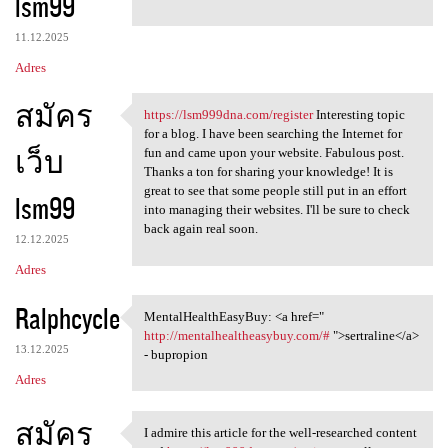
lsm99
11.12.2025
Adres
สมัคร
https://lsm999dna.com/register
Interesting topic
https://lsm999dna.com
for a blog. I have been searching the Internet for
เว็บ
fun and came upon your website. Fabulous post.
Thanks a ton for sharing your knowledge! It is
great to see that some people still put in an effort
lsm99
into managing their websites. I'll be sure to check
back again real soon.
12.12.2025
Adres
Ralphcycle
MentalHealthEasyBuy: <a href="
MentalHealthEasyBuy: <a href=
http://mentalhealtheasybuy.com/#
">sertraline</a>
13.12.2025
- bupropion
Adres
สมัคร
I admire this article for the well-researched content
I admire this article for the