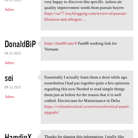
very happy to discover this specific. indoor air
quality improvement words from puroair buyers
Adres
https://su77.tinyblogging.com/review-of-puroair-
filtration-and-allergen-...
DonaldBiP
https://fun88.sale/#
Fun88 working link for
https://fun88.sale/# Fun88
Vietnam
09.12.2025
Adres
sei
Essentially I actually learn them a short while ago
Essentially I actually learn
nonetheless I had put together quite a few opinions
09.12.2025
regarding this now Needed to read simple things
them just as before for the reason that it is well
Adres
crafted. Electricians for Maintenance in Delta
https://voltuselectrical.ca/services/electrical-panel-
upgrade/
HamdinX
Thanks for sharing this information. I really like