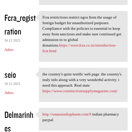
Fcra_regist
Fcra restrictions restrict ngos from the usage of
Fcra restrictions restrict
foreign budget for unauthorized purposes.
ration
Compliance with the policies is essential to keep
away from sanctions and make sure continued get
admission to to global
16.12.2025
donations.
https://www.fcra.co.in/introduction-
Adres
fcra.html
seio
the country's quite terrific web page. the country's
the country's quite terrific
realy info along with a very wonderful activity. i
16.12.2025
need this approach. Real state
https://www.constructionsupplymagazine.com/
Adres
Delmarinh
http://umassindiapharm.com/#
indian pharmacy
http://umassindiapharm.com/#
paypal
es