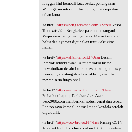
longgar kini kembali kuat berkat penanganan
Warungkomputer.net. Hasil pengerjaan rapi dan
tahan lama.
<a href="
https://bengkelvespa.com">Servis
Vespa
Terdekat</a> - Bengkelvespa.com menangani
Vespa saya dengan sangat teliti. Mesin kembali
halus dan nyaman digunakan untuk aktivitas
harian.
<a href="
https://alfainterior.id">Jasa
Desain
Interior Terdekat</a> - Alfainterior.id mampu
mewujudkan desain interior sesuai keinginan saya.
Konsepnya matang dan hasil akhirnya terlihat
mewah serta fungsional.
<a href="
https://azaria-web2000.com">Jasa
Perbaikan Laptop Terdekat</a> - Azaria-
web2000.com memberikan solusi cepat dan tepat.
Laptop saya kembali normal tanpa kendala setelah
diperbaiki.
<a href="
https://cctvbro.co.id">Jasa
Pasang CCTV
Terdekat</a> - Cctvbro.co.id melakukan instalasi