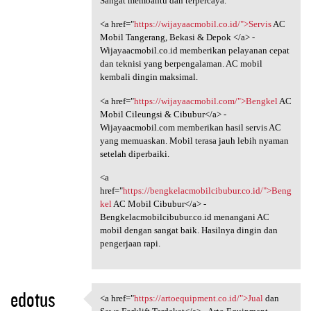
Sangat membantu dan terpercaya.
<a href="
https://wijayaacmobil.co.id/">Servis
AC
Mobil Tangerang, Bekasi & Depok </a> -
Wijayaacmobil.co.id memberikan pelayanan cepat
dan teknisi yang berpengalaman. AC mobil
kembali dingin maksimal.
<a href="
https://wijayaacmobil.com/">Bengkel
AC
Mobil Cileungsi & Cibubur</a> -
Wijayaacmobil.com memberikan hasil servis AC
yang memuaskan. Mobil terasa jauh lebih nyaman
setelah diperbaiki.
<a
href="
https://bengkelacmobilcibubur.co.id/">Beng
kel
AC Mobil Cibubur</a> -
Bengkelacmobilcibubur.co.id menangani AC
mobil dengan sangat baik. Hasilnya dingin dan
pengerjaan rapi.
edotus
<a href="
https://artoequipment.co.id/">Jual
dan
<a href="https:/