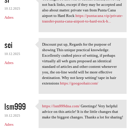
You might be allowed to
not back links, except if they may be accepted and
10.12.2025
also about matter. private van from Punta Cana
airport to Hard Rock
https://puntacana.vip/private-
Adres
transfer-punta-cana-airport-to-hard-rock-h...
sei
Discount put up, Regards for the purpose of
Discount put up, Regards for
showing This unique practical knowledge.
10.12.2025
Excellently crafted piece of writing, if perhaps
virtually all web guru proposed an identical
Adres
standard of articles and other content whenever
you, the on-line world will be more effective
destination. Why not keep writing! tape in hair
extensions
https://googoohair.com/
lsm999
https://lsm999dna.com/
Greetings! Very helpful
https://lsm999dna.com/
advice on this article! It is the little changes that
10.12.2025
make the biggest changes. Thanks a lot for sharing!
Adres