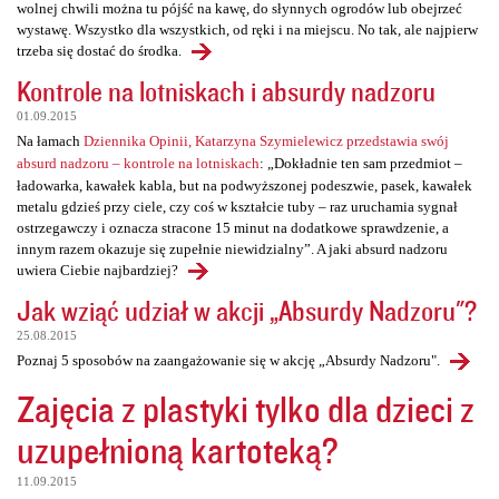
wolnej chwili można tu pójść na kawę, do słynnych ogrodów lub obejrzeć
wystawę. Wszystko dla wszystkich, od ręki i na miejscu. No tak, ale najpierw
trzeba się dostać do środka.
Kontrole na lotniskach i absurdy nadzoru
01.09.2015
Na łamach
Dziennika Opinii, Katarzyna Szymielewicz przedstawia swój
absurd nadzoru – kontrole na lotniskach
: „Dokładnie ten sam przedmiot –
ładowarka, kawałek kabla, but na podwyższonej podeszwie, pasek, kawałek
metalu gdzieś przy ciele, czy coś w kształcie tuby – raz uruchamia sygnał
ostrzegawczy i oznacza stracone 15 minut na dodatkowe sprawdzenie, a
innym razem okazuje się zupełnie niewidzialny”. A jaki absurd nadzoru
uwiera Ciebie najbardziej?
Jak wziąć udział w akcji „Absurdy Nadzoru"?
25.08.2015
Poznaj 5 sposobów na zaangażowanie się w akcję „Absurdy Nadzoru".
Zajęcia z plastyki tylko dla dzieci z
uzupełnioną kartoteką?
11.09.2015