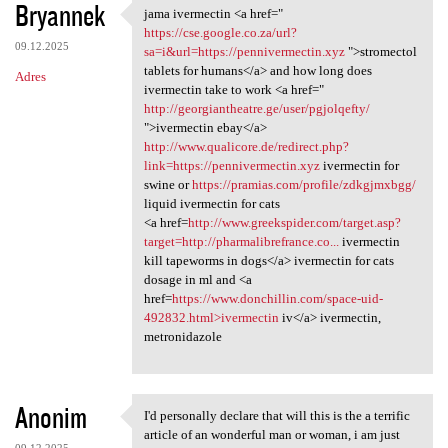
Bryannek
jama ivermectin <a href="
jama ivermectin <a href="
https://cse.google.co.za/url?
09.12.2025
sa=i&url=https://pennivermectin.xyz
">stromectol
tablets for humans</a> and how long does
Adres
ivermectin take to work <a href="
http://georgiantheatre.ge/user/pgjolqefty/
">ivermectin ebay</a>
http://www.qualicore.de/redirect.php?
link=https://pennivermectin.xyz
ivermectin for
swine or
https://pramias.com/profile/zdkgjmxbgg/
liquid ivermectin for cats
<a href=
http://www.greekspider.com/target.asp?
target=http://pharmalibrefrance.co...
ivermectin
kill tapeworms in dogs</a> ivermectin for cats
dosage in ml and <a
href=
https://www.donchillin.com/space-uid-
492832.html>ivermectin
iv</a> ivermectin,
metronidazole
Anonim
I'd personally declare that will this is the a terrific
I'd personally declare that
article of an wonderful man or woman, i am just
09.12.2025