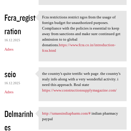
Fcra_regist
Fcra restrictions restrict ngos from the usage of
Fcra restrictions restrict
foreign budget for unauthorized purposes.
ration
Compliance with the policies is essential to keep
away from sanctions and make sure continued get
admission to to global
16.12.2025
donations.
https://www.fcra.co.in/introduction-
Adres
fcra.html
seio
the country's quite terrific web page. the country's
the country's quite terrific
realy info along with a very wonderful activity. i
16.12.2025
need this approach. Real state
https://www.constructionsupplymagazine.com/
Adres
Delmarinh
http://umassindiapharm.com/#
indian pharmacy
http://umassindiapharm.com/#
paypal
es