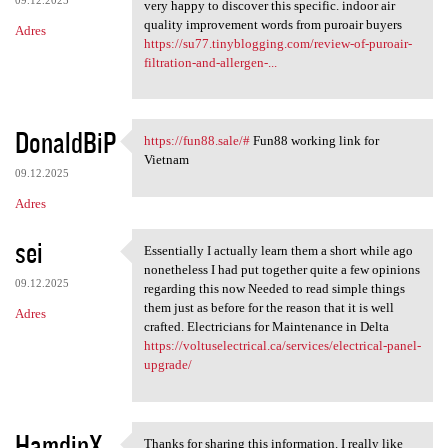
very happy to discover this specific. indoor air
quality improvement words from puroair buyers
Adres
https://su77.tinyblogging.com/review-of-puroair-
filtration-and-allergen-...
DonaldBiP
https://fun88.sale/#
Fun88 working link for
https://fun88.sale/# Fun88
Vietnam
09.12.2025
Adres
sei
Essentially I actually learn them a short while ago
Essentially I actually learn
nonetheless I had put together quite a few opinions
09.12.2025
regarding this now Needed to read simple things
them just as before for the reason that it is well
Adres
crafted. Electricians for Maintenance in Delta
https://voltuselectrical.ca/services/electrical-panel-
upgrade/
HamdinX
Thanks for sharing this information. I really like