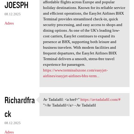
JOESPH
affordable flights across Europe and popular
holiday destinations. Known for its reliable service
and efficient operations, the EasyJet Airlines BHX
08.12.2025
Terminal provides streamlined check-in, quick
Adres
security processing, and easy access to shops and
dining options. As one of the UK’s leading low-
cost carriers, EasyJet continues to expand its
presence at BHX, supporting both leisure and
business travelers. With modern facilities and
frequent departures, the EasyJet Airlines BHX
Terminal delivers a smooth, stress-free travel
experience for passengers.
https://www.terminalszone.com/easyjet-
airlines/easyjet-airlines-bhx-term...
Richardfra
Av Tadalafil: <a href="
https://avtadalafil.com/#
Av Tadalafil: <a href=" https
">Av Tadalafil</a> - Av Tadalafil
ck
08.12.2025
Adres