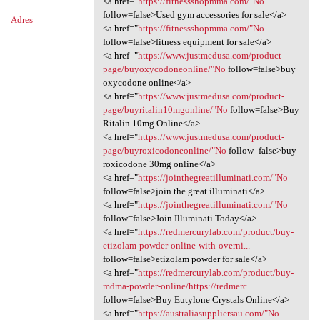
<a href="
https://fitnessshopmma.com/"No
follow=false>Used gym accessories for sale</a>
Adres
<a href="
https://fitnessshopmma.com/"No
follow=false>fitness equipment for sale</a>
<a href="
https://www.justmedusa.com/product-
page/buyoxycodoneonline/"No
follow=false>buy
oxycodone online</a>
<a href="
https://www.justmedusa.com/product-
page/buyritalin10mgonline/"No
follow=false>Buy
Ritalin 10mg Online</a>
<a href="
https://www.justmedusa.com/product-
page/buyroxicodoneonline/"No
follow=false>buy
roxicodone 30mg online</a>
<a href="
https://jointhegreatilluminati.com/"No
follow=false>join the great illuminati</a>
<a href="
https://jointhegreatilluminati.com/"No
follow=false>Join Illuminati Today</a>
<a href="
https://redmercurylab.com/product/buy-
etizolam-powder-online-with-overni...
follow=false>etizolam powder for sale</a>
<a href="
https://redmercurylab.com/product/buy-
mdma-powder-online/https://redmerc...
follow=false>Buy Eutylone Crystals Online</a>
<a href="
https://australiasuppliersau.com/"No