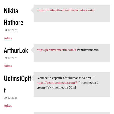
Nikita
https://nikitarathor.in/ahmedabad-escorts/
https://nikitarathor.in
Rathore
08.12.2025
Adres
ArthurLok
http://pennivermectin.com/#
PennIvermectin
http://pennivermectin.com/#
09.12.2025
Adres
UofmsiOpIf
ivermectin capsules for humans: <a href="
ivermectin capsules for
https://pennivermectin.com/#
">ivermectin 1
t
cream</a> - ivermectin 50ml
09.12.2025
Adres