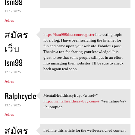
lsm99
11.12.2025
Adres
สมัคร
https://lsm999dna.com/register
Interesting topic
https://lsm999dna.com
for a blog. I have been searching the Internet for
เว็บ
fun and came upon your website. Fabulous post.
Thanks a ton for sharing your knowledge! It is
great to see that some people still put in an effort
lsm99
into managing their websites. I'll be sure to check
back again real soon.
12.12.2025
Adres
Ralphcycle
MentalHealthEasyBuy: <a href="
MentalHealthEasyBuy: <a href=
http://mentalhealtheasybuy.com/#
">sertraline</a>
13.12.2025
- bupropion
Adres
สมัคร
I admire this article for the well-researched content
I admire this article for the