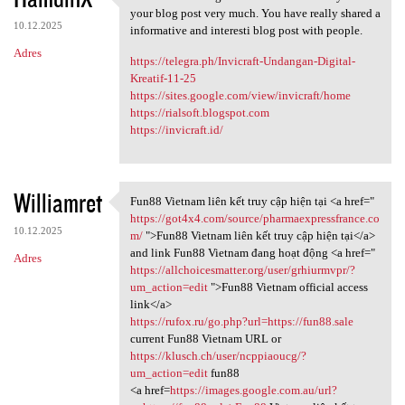
Thanks for sharing this
your blog post very much. You have really shared a
10.12.2025
informative and interesti blog post with people.
Adres
https://telegra.ph/Invicraft-Undangan-Digital-
Kreatif-11-25
https://sites.google.com/view/invicraft/home
https://rialsoft.blogspot.com
https://invicraft.id/
Williamret
Fun88 Vietnam liên kết truy cập hiện tại <a href="
Fun88 Vietnam liên kết truy
https://got4x4.com/source/pharmaexpressfrance.co
10.12.2025
m/
">Fun88 Vietnam liên kết truy cập hiện tại</a>
and link Fun88 Vietnam đang hoạt động <a href="
Adres
https://allchoicesmatter.org/user/grhiurmvpr/?
um_action=edit
">Fun88 Vietnam official access
link</a>
https://rufox.ru/go.php?url=https://fun88.sale
current Fun88 Vietnam URL or
https://klusch.ch/user/ncppiaoucg/?
um_action=edit
fun88
<a href=
https://images.google.com.au/url?