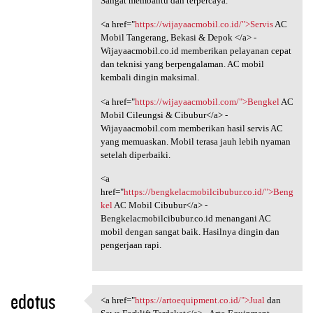
Sangat membantu dan terpercaya.
<a href="
https://wijayaacmobil.co.id/">Servis
AC
Mobil Tangerang, Bekasi & Depok </a> -
Wijayaacmobil.co.id memberikan pelayanan cepat
dan teknisi yang berpengalaman. AC mobil
kembali dingin maksimal.
<a href="
https://wijayaacmobil.com/">Bengkel
AC
Mobil Cileungsi & Cibubur</a> -
Wijayaacmobil.com memberikan hasil servis AC
yang memuaskan. Mobil terasa jauh lebih nyaman
setelah diperbaiki.
<a
href="
https://bengkelacmobilcibubur.co.id/">Beng
kel
AC Mobil Cibubur</a> -
Bengkelacmobilcibubur.co.id menangani AC
mobil dengan sangat baik. Hasilnya dingin dan
pengerjaan rapi.
edotus
<a href="
https://artoequipment.co.id/">Jual
dan
<a href="https:/