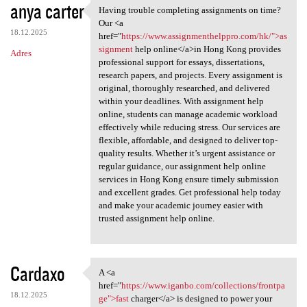
anya carter
Having trouble completing assignments on time?
Having trouble completing
Our <a
18.12.2025
href="
https://www.assignmenthelppro.com/hk/">as
signment
help online</a>in Hong Kong provides
Adres
professional support for essays, dissertations,
research papers, and projects. Every assignment is
original, thoroughly researched, and delivered
within your deadlines. With assignment help
online, students can manage academic workload
effectively while reducing stress. Our services are
flexible, affordable, and designed to deliver top-
quality results. Whether it’s urgent assistance or
regular guidance, our assignment help online
services in Hong Kong ensure timely submission
and excellent grades. Get professional help today
and make your academic journey easier with
trusted assignment help online.
Cardaxo
A <a
A <a href="https://www.iganbo
href="
https://www.iganbo.com/collections/frontpa
18.12.2025
ge">fast
charger</a> is designed to power your