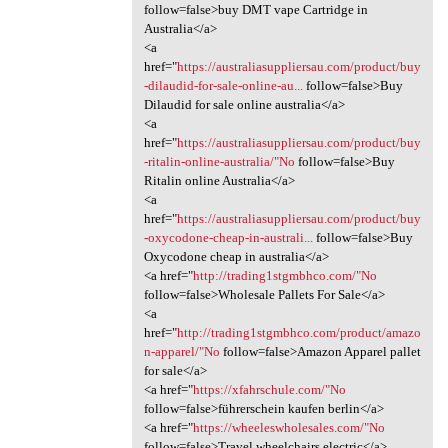
follow=false>buy DMT vape Cartridge in
Australia</a>
<a
href="
https://australiasuppliersau.com/product/buy
-dilaudid-for-sale-online-au...
follow=false>Buy
Dilaudid for sale online australia</a>
<a
href="
https://australiasuppliersau.com/product/buy
-ritalin-online-australia/"No
follow=false>Buy
Ritalin online Australia</a>
<a
href="
https://australiasuppliersau.com/product/buy
-oxycodone-cheap-in-australi...
follow=false>Buy
Oxycodone cheap in australia</a>
<a href="
http://trading1stgmbhco.com/"No
follow=false>Wholesale Pallets For Sale</a>
<a
href="
http://trading1stgmbhco.com/product/amazo
n-apparel/"No
follow=false>Amazon Apparel pallet
for sale</a>
<a href="
https://xfahrschule.com/"No
follow=false>führerschein kaufen berlin</a>
<a href="
https://wheeleswholesales.com/"No
follow=false>Travel wheelchairs electric</a>