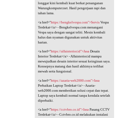
longgar kini kembali kuat berkat penanganan
Warungkomputer.net. Hasil pengerjaan rapi dan
tahan lama.
<a href="
https://bengkelvespa.com">Servis
Vespa
Terdekat</a> - Bengkelvespa.com menangani
Vespa saya dengan sangat teliti. Mesin kembali
halus dan nyaman digunakan untuk aktivitas
harian.
<a href="
https://alfainterior.id">Jasa
Desain
Interior Terdekat</a> - Alfainterior.id mampu
mewujudkan desain interior sesuai keinginan saya.
Konsepnya matang dan hasil akhirnya terlihat
mewah serta fungsional.
<a href="
https://azaria-web2000.com">Jasa
Perbaikan Laptop Terdekat</a> - Azaria-
web2000.com memberikan solusi cepat dan tepat.
Laptop saya kembali normal tanpa kendala setelah
diperbaiki.
<a href="
https://cctvbro.co.id">Jasa
Pasang CCTV
Terdekat</a> - Cctvbro.co.id melakukan instalasi