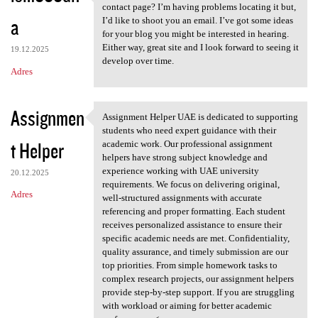
https://lsm999dna.com Does
contact page? I’m having problems locating it but,
a
I’d like to shoot you an email. I’ve got some ideas
for your blog you might be interested in hearing.
Either way, great site and I look forward to seeing it
19.12.2025
develop over time.
Adres
Assignmen
Assignment Helper UAE is dedicated to supporting
Assignment Helper UAE is
students who need expert guidance with their
t Helper
academic work. Our professional assignment
helpers have strong subject knowledge and
experience working with UAE university
20.12.2025
requirements. We focus on delivering original,
Adres
well-structured assignments with accurate
referencing and proper formatting. Each student
receives personalized assistance to ensure their
specific academic needs are met. Confidentiality,
quality assurance, and timely submission are our
top priorities. From simple homework tasks to
complex research projects, our assignment helpers
provide step-by-step support. If you are struggling
with workload or aiming for better academic