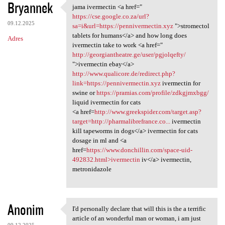
Bryannek
jama ivermectin <a href="
jama ivermectin <a href="
https://cse.google.co.za/url?
09.12.2025
sa=i&url=https://pennivermectin.xyz
">stromectol
tablets for humans</a> and how long does
Adres
ivermectin take to work <a href="
http://georgiantheatre.ge/user/pgjolqefty/
">ivermectin ebay</a>
http://www.qualicore.de/redirect.php?
link=https://pennivermectin.xyz
ivermectin for
swine or
https://pramias.com/profile/zdkgjmxbgg/
liquid ivermectin for cats
<a href=
http://www.greekspider.com/target.asp?
target=http://pharmalibrefrance.co...
ivermectin
kill tapeworms in dogs</a> ivermectin for cats
dosage in ml and <a
href=
https://www.donchillin.com/space-uid-
492832.html>ivermectin
iv</a> ivermectin,
metronidazole
Anonim
I'd personally declare that will this is the a terrific
I'd personally declare that
article of an wonderful man or woman, i am just
09.12.2025