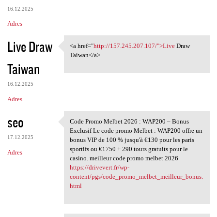
16.12.2025
Adres
Live Draw
<a href="
http://157.245.207.107/">Live
Draw
<a href="http://157.245.207
Taiwan</a>
Taiwan
16.12.2025
Adres
seo
Code Promo Melbet 2026 : WAP200 – Bonus
Code Promo Melbet 2026 :
Exclusif Le code promo Melbet : WAP200 offre un
17.12.2025
bonus VIP de 100 % jusqu'à €130 pour les paris
sportifs ou €1750 + 290 tours gratuits pour le
Adres
casino. meilleur code promo melbet 2026
https://drivevert.fr/wp-
content/pgs/code_promo_melbet_meilleur_bonus.
html