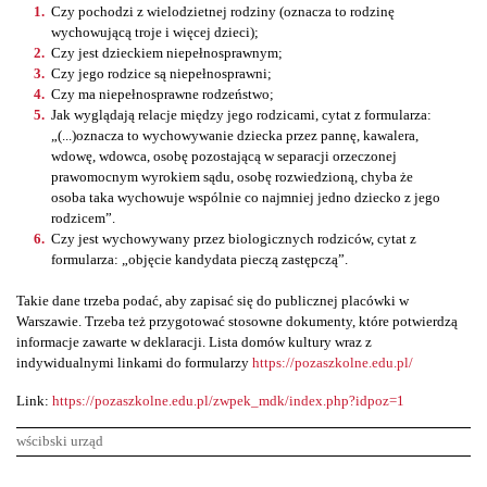
Czy pochodzi z wielodzietnej rodziny (oznacza to rodzinę
wychowującą troje i więcej dzieci);
Czy jest dzieckiem niepełnosprawnym;
Czy jego rodzice są niepełnosprawni;
Czy ma niepełnosprawne rodzeństwo;
Jak wyglądają relacje między jego rodzicami, cytat z formularza:
„(...)oznacza to wychowywanie dziecka przez pannę, kawalera,
wdowę, wdowca, osobę pozostającą w separacji orzeczonej
prawomocnym wyrokiem sądu, osobę rozwiedzioną, chyba że
osoba taka wychowuje wspólnie co najmniej jedno dziecko z jego
rodzicem”.
Czy jest wychowywany przez biologicznych rodziców, cytat z
formularza: „objęcie kandydata pieczą zastępczą”.
Takie dane trzeba podać, aby zapisać się do publicznej placówki w
Warszawie. Trzeba też przygotować stosowne dokumenty, które potwierdzą
informacje zawarte w deklaracji. Lista domów kultury wraz z
indywidualnymi linkami do formularzy
https://pozaszkolne.edu.pl/
Link:
https://pozaszkolne.edu.pl/zwpek_mdk/index.php?idpoz=1
wścibski urząd