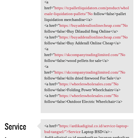
<a
href="
https://tcpalletliquidators.com/product/whol
esale-liquidation-pallets/"No
follow=false>pallet
liquidation merchandise</a>
<a href="
https://buyadderallonlinecheap.com/"No
follow=false>Buy Dilaudid 8mg Online</a>
<a href="
https://buyadderallonlinecheap.com/"No
follow=false>Buy Adderall Online Cheap</a>
<a
href="
https://skcompanytradinglimited.com/"No
follow=false>wood pellets for sale</a>
<a
href="
https://skcompanytradinglimited.com/"No
follow=false>kiln dried firewood For Sale</a>
<a href="
https://wheeleswholesales.com/"No
follow=false>Folding Power Wheelchairs</a>
<a href="
https://wheeleswholesales.com/"No
follow=false>Outdoor Electric Wheelchair</a>
Service
<a href="
https://ardikadigital.co.id/service-laptop-
<a href="https:/
bsd-tangsel/">Service
Laptop BSD</a> -
Ardikadigital.co.id memberikan layanan perbaikan