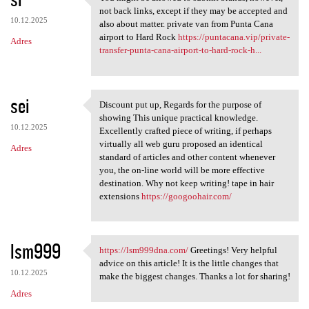
You might be allowed to
not back links, except if they may be accepted and
10.12.2025
also about matter. private van from Punta Cana
airport to Hard Rock
https://puntacana.vip/private-
Adres
transfer-punta-cana-airport-to-hard-rock-h...
sei
Discount put up, Regards for the purpose of
Discount put up, Regards for
showing This unique practical knowledge.
10.12.2025
Excellently crafted piece of writing, if perhaps
virtually all web guru proposed an identical
Adres
standard of articles and other content whenever
you, the on-line world will be more effective
destination. Why not keep writing! tape in hair
extensions
https://googoohair.com/
lsm999
https://lsm999dna.com/
Greetings! Very helpful
https://lsm999dna.com/
advice on this article! It is the little changes that
10.12.2025
make the biggest changes. Thanks a lot for sharing!
Adres