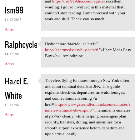
and
https://lsm999dna.com/register
excellent
lsm99
wording. I got so involved in this material that I
couldn’t stop reading. I am impressed with your
work and skill. Thank you so much.
14.12.2025
Adres
Ralphcycle
Hydrochlorothiazide: <a href="
Hydrochlorothiazide: <a href=
http://heartmedseasybuy.com/#
">Heart Meds Easy
14.12.2025
Buy</a> - Amlodipine
Adres
Hazel E.
Travelers flying Emirates through New York often
Travelers flying Emirates
ask about terminal details at JFK. This guide
White
explains check-in, departures, arrivals, lounges,
and connections, answering <a
href="
https://www.gateandterminal.com/emirates/e
15.12.2025
mirates-terminal-jfk-airport/"...
terminal is emirates
Adres
at jfk</a> clearly, while helping passengers plan
security, transfers, dining, and amenities for a
smooth airport experience before departure and
upon arrival easily.