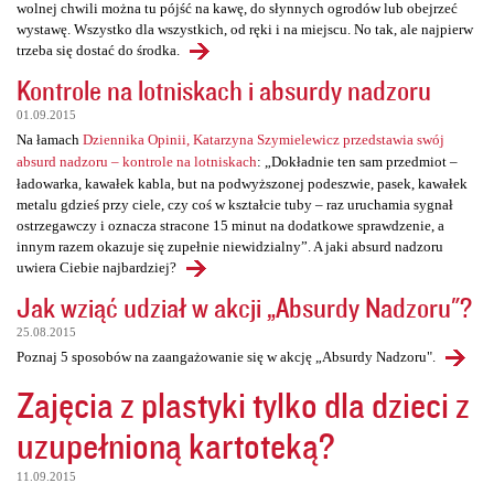
wolnej chwili można tu pójść na kawę, do słynnych ogrodów lub obejrzeć
wystawę. Wszystko dla wszystkich, od ręki i na miejscu. No tak, ale najpierw
trzeba się dostać do środka.
Kontrole na lotniskach i absurdy nadzoru
01.09.2015
Na łamach
Dziennika Opinii, Katarzyna Szymielewicz przedstawia swój
absurd nadzoru – kontrole na lotniskach
: „Dokładnie ten sam przedmiot –
ładowarka, kawałek kabla, but na podwyższonej podeszwie, pasek, kawałek
metalu gdzieś przy ciele, czy coś w kształcie tuby – raz uruchamia sygnał
ostrzegawczy i oznacza stracone 15 minut na dodatkowe sprawdzenie, a
innym razem okazuje się zupełnie niewidzialny”. A jaki absurd nadzoru
uwiera Ciebie najbardziej?
Jak wziąć udział w akcji „Absurdy Nadzoru"?
25.08.2015
Poznaj 5 sposobów na zaangażowanie się w akcję „Absurdy Nadzoru".
Zajęcia z plastyki tylko dla dzieci z
uzupełnioną kartoteką?
11.09.2015