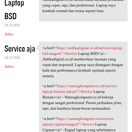
Laptop
yang cepat, rapi, dan profesional. Laptop saya
kembali normal dan terasa seperti baru.
BSD
24.12.2025
Adres
Service aja
<a href="
https://ardikadigital.co.id/service-laptop-
<a href="https:/
bsd-tangsel/">Service
Laptop BSD</a> -
24.12.2025
Ardikadigital.co.id memberikan layanan yang
cepat dan responsif. Laptop saya ditangani dengan
Adres
baik dan performanya kembali optimal seperti
semula.
<a href="
https://warungkomputer.co.id/service-
laptop-bintaro-jaksel/">Service
Laptop
Bintaro</a> - Warungkomputer.co.id bekerja
dengan sangat profesional. Proses perbaikan jelas,
rapi, dan hasilnya benar-benar memuaskan.
<a href="
https://warungkomputer.net/service-
laptop-ciputat-tangsel/">Service
Laptop
Ciputat</a> - Engsel laptop yang sebelumnya