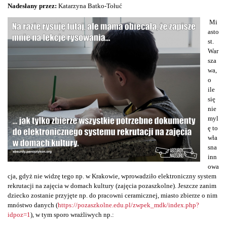
Nadesłany przez:
Katarzyna Batko-Tołuć
Mi
asto
st.
War
sza
wa,
o
ile
się
nie
myl
ę to
wła
sna
inn
owa
cja, gdyż nie widzę tego np. w Krakowie, wprowadziło elektroniczny system
rekrutacji na zajęcia w domach kultury (zajęcia pozaszkolne). Jeszcze zanim
dziecko zostanie przyjęte np. do pracowni ceramicznej, miasto zbierze o nim
mnóstwo danych (
https://pozaszkolne.edu.pl/zwpek_mdk/index.php?
idpoz=1
), w tym sporo wrażliwych np.: