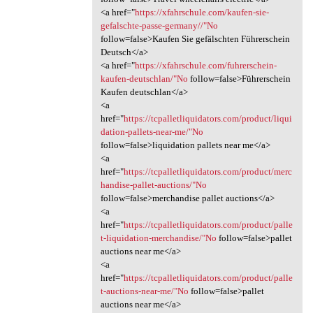
<a href="
https://xfahrschule.com/kaufen-sie-
gefalschte-passe-germany//"No
follow=false>Kaufen Sie gefälschten Führerschein
Deutsch</a>
<a href="
https://xfahrschule.com/fuhrerschein-
kaufen-deutschlan/"No
follow=false>Führerschein
Kaufen deutschlan</a>
<a
href="
https://tcpalletliquidators.com/product/liqui
dation-pallets-near-me/"No
follow=false>liquidation pallets near me</a>
<a
href="
https://tcpalletliquidators.com/product/merc
handise-pallet-auctions/"No
follow=false>merchandise pallet auctions</a>
<a
href="
https://tcpalletliquidators.com/product/palle
t-liquidation-merchandise/"No
follow=false>pallet
auctions near me</a>
<a
href="
https://tcpalletliquidators.com/product/palle
t-auctions-near-me/"No
follow=false>pallet
auctions near me</a>