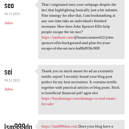
seo
That i originated onto your webpage despite the
That i originated onto your
fact that highlighting basically just a bit submits.
18.12.2025
Fine strategy for after that, I am bookmarking at
any one time take an individual's finished
Adres
increases. How does John Spencer Ellis help
people escape the rat race?
https://medium.com/
@lunaticsumon422/john-
spencer-ellis-background-and-plan-for-your-
escape-of-the-rat-race-ba86d936c909
sei
Thank you so much meant for ad an extremely
Thank you so much meant for
terrific report! I recently found your blog post
18.12.2025
perfect for my best necessities. It contains terrific
together with practical articles or blog posts. Stick
Adres
to beneficial financial job! agen slot
https://buydurango.com/durango-co-real-estate-
for-sale/
lsm999dn
https://lsm999dna.com
Does your blog have a