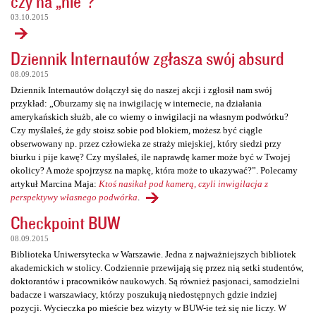
czy na „nie”?
03.10.2015
Dziennik Internautów zgłasza swój absurd
08.09.2015
Dziennik Internautów dołączył się do naszej akcji i zgłosił nam swój
przykład: „Oburzamy się na inwigilację w internecie, na działania
amerykańskich służb, ale co wiemy o inwigilacji na własnym podwórku?
Czy myślałeś, że gdy stoisz sobie pod blokiem, możesz być ciągle
obserwowany np. przez człowieka ze straży miejskiej, który siedzi przy
biurku i pije kawę? Czy myślałeś, ile naprawdę kamer może być w Twojej
okolicy? A może spojrzysz na mapkę, która może to ukazywać?”. Polecamy
artykuł Marcina Maja:
Ktoś nasikał pod kamerą, czyli inwigilacja z
perspektywy własnego podwórka
.
Checkpoint BUW
08.09.2015
Biblioteka Uniwersytecka w Warszawie. Jedna z najważniejszych bibliotek
akademickich w stolicy. Codziennie przewijają się przez nią setki studentów,
doktorantów i pracowników naukowych. Są również pasjonaci, samodzielni
badacze i warszawiacy, którzy poszukują niedostępnych gdzie indziej
pozycji. Wycieczka po mieście bez wizyty w BUW-ie też się nie liczy. W