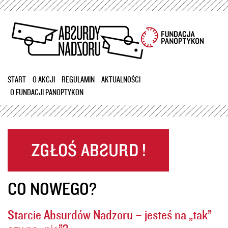
Przejdź
do
treści
START
O AKCJI
REGULAMIN
AKTUALNOŚCI
O FUNDACJI PANOPTYKON
CO NOWEGO?
Starcie Absurdów Nadzoru – jesteś na „tak”