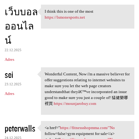
เว็บบอล
I think this is one of the most
I think this is one of the
https://lsmonesports.net
ออนไล
น์
22.12.2025
Adres
sei
Wonderful Content, Now i'm a massive believer for
Wonderful Content, Now i'm a
offer suggestions relating to internet websites to
23.12.2025
make sure you let the web page creators
understandthat theyâ€™ve incorporated an issue
Adres
good to make sure you just a couple of! 猛健樂哪
裡買
https://mounjarobuy.com
peterwalls
<a href="
https://fitnessshopmma.com/"No
<a href="https:/
follow=false>gym equipment for sale</a>
24.12.2025