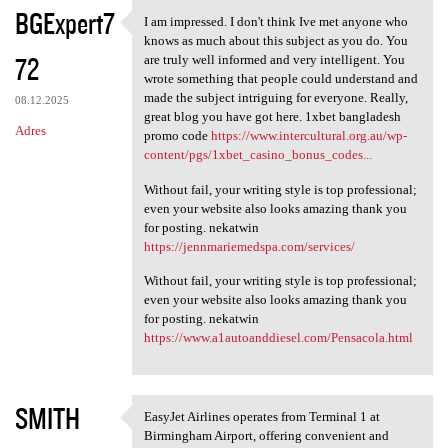
K
BGExpert7
I am impressed. I don't think Ive met anyone who
I am impressed. I don't think
o
knows as much about this subject as you do. You
72
m
are truly well informed and very intelligent. You
wrote something that people could understand and
e
made the subject intriguing for everyone. Really,
08.12.2025
n
great blog you have got here. 1xbet bangladesh
Adres
promo code
https://www.intercultural.org.au/wp-
t
content/pgs/1xbet_casino_bonus_codes...
a
Without fail, your writing style is top professional;
r
even your website also looks amazing thank you
for posting. nekatwin
z
https://jennmariemedspa.com/services/
e
Without fail, your writing style is top professional;
even your website also looks amazing thank you
for posting. nekatwin
https://www.a1autoanddiesel.com/Pensacola.html
SMITH
EasyJet Airlines operates from Terminal 1 at
EasyJet Airlines operates
Birmingham Airport, offering convenient and