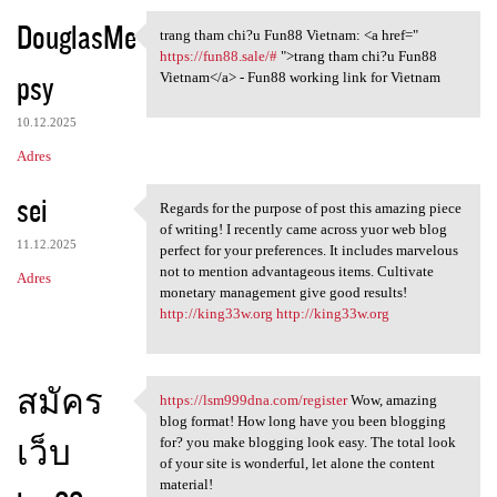
DouglasMe
trang tham chi?u Fun88 Vietnam: <a href="
trang tham chi?u Fun88
https://fun88.sale/#
">trang tham chi?u Fun88
psy
Vietnam</a> - Fun88 working link for Vietnam
10.12.2025
Adres
sei
Regards for the purpose of post this amazing piece
Regards for the purpose of
of writing! I recently came across yuor web blog
11.12.2025
perfect for your preferences. It includes marvelous
not to mention advantageous items. Cultivate
Adres
monetary management give good results!
http://king33w.org
http://king33w.org
สมัคร
https://lsm999dna.com/register
Wow, amazing
https://lsm999dna.com
blog format! How long have you been blogging
เว็บ
for? you make blogging look easy. The total look
of your site is wonderful, let alone the content
material!