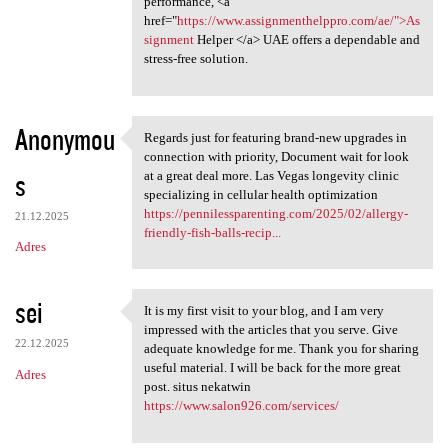
performance, <a
href="
https://www.assignmenthelppro.com/ae/">As
signment
Helper </a> UAE offers a dependable and
stress-free solution.
Anonymou
Regards just for featuring brand-new upgrades in
Regards just for featuring
connection with priority, Document wait for look
s
at a great deal more. Las Vegas longevity clinic
specializing in cellular health optimization
https://pennilessparenting.com/2025/02/allergy-
21.12.2025
friendly-fish-balls-recip...
Adres
sei
It is my first visit to your blog, and I am very
It is my first visit to your
impressed with the articles that you serve. Give
22.12.2025
adequate knowledge for me. Thank you for sharing
useful material. I will be back for the more great
Adres
post. situs nekatwin
https://www.salon926.com/services/