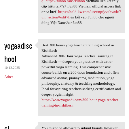
q=https://fun88.sale>Fun88
Vietnam liên kết truy
cập hiện tại</a> Fun88 Vietnam official access link
or <a href=
https://bold-kw.com/user/npfyvuhwxb/?
um_action=edit>li
ên kết vào Fun88 cho người
dùng Việt Nam</a> fun88
yogaadisc
Best 300 hours yoga teacher training school in
Best 300 hours yoga teacher
Rishikesh
hool
Advanced 300-Hour Yoga Teacher Training in
Rishikesh — deepen your practice with extra-
powerful yoga learning. This comprehensive
10.12.2025
course builds on a 200-hour foundation and offers
Adres
advanced asanas, pranayama, meditation, yoga
philosophy, anatomy & teaching methodology.
Ideal for aspiring teachers seeking certification and
deeper yogic insight.
https://www.yogaadi.com/300-hour-yoga-teacher-
training-in-rishikesh
si
You might be allowed to submit brands, however,