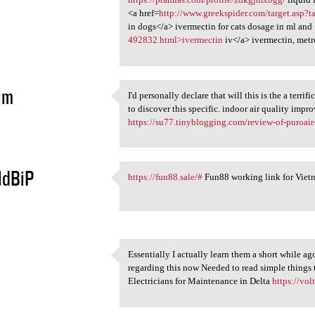
<a href=
http://www.greekspider.com/target.asp?ta
in dogs</a> ivermectin for cats dosage in ml and
492832.html>ivermectin
iv</a> ivermectin, met
im
I'd personally declare that will this is the a terr
I'd personally declare that
to discover this specific. indoor air quality imp
5
https://su77.tinyblogging.com/review-of-puroair-f
ldBiP
https://fun88.sale/#
Fun88 working link for Viet
https://fun88.sale/# Fun88
5
Essentially I actually learn them a short while a
Essentially I actually learn
regarding this now Needed to read simple things the
5
Electricians for Maintenance in Delta
https://vol