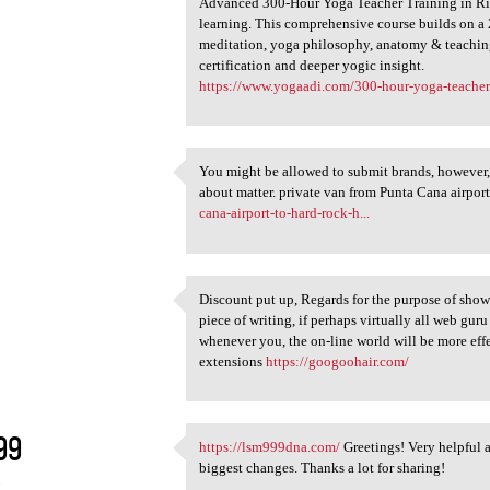
Advanced 300-Hour Yoga Teacher Training in Ri
5
learning. This comprehensive course builds on a
meditation, yoga philosophy, anatomy & teaching
certification and deeper yogic insight.
https://www.yogaadi.com/300-hour-yoga-teacher-
You might be allowed to submit brands, however, 
You might be allowed to
about matter. private van from Punta Cana airpo
5
cana-airport-to-hard-rock-h...
Discount put up, Regards for the purpose of show
Discount put up, Regards for
piece of writing, if perhaps virtually all web gur
5
whenever you, the on-line world will be more effe
extensions
https://googoohair.com/
99
https://lsm999dna.com/
Greetings! Very helpful ad
https://lsm999dna.com/
biggest changes. Thanks a lot for sharing!
5