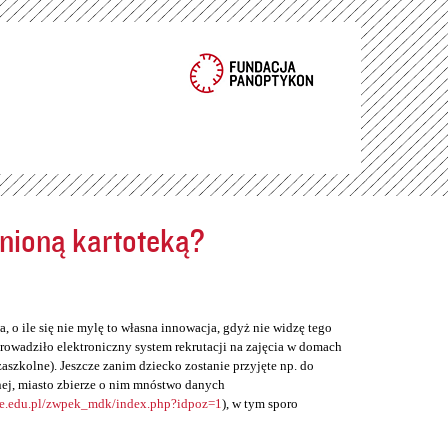
ełnioną kartoteką?
, o ile się nie mylę to własna innowacja, gdyż nie widzę tego
rowadziło elektroniczny system rekrutacji na zajęcia w domach
zaszkolne). Jeszcze zanim dziecko zostanie przyjęte np. do
ej, miasto zbierze o nim mnóstwo danych
ne.edu.pl/zwpek_mdk/index.php?idpoz=1
), w tym sporo