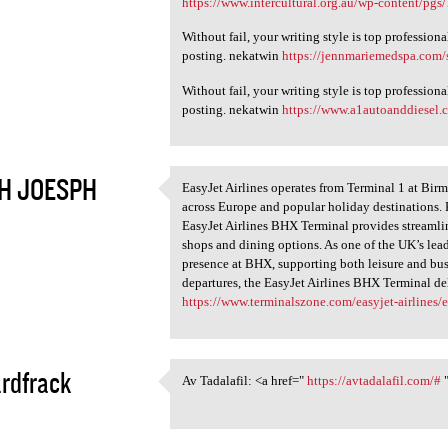
https://www.intercultural.org.au/wp-content/pg
Without fail, your writing style is top professio
posting. nekatwin
https://jennmariemedspa.com/s
Without fail, your writing style is top professio
posting. nekatwin
https://www.a1autoanddiesel.
H JOESPH
EasyJet Airlines operates from Terminal 1 at Birm
EasyJet Airlines operates
across Europe and popular holiday destinations. K
5
EasyJet Airlines BHX Terminal provides streamlin
shops and dining options. As one of the UK’s lead
presence at BHX, supporting both leisure and busi
departures, the EasyJet Airlines BHX Terminal deli
https://www.terminalszone.com/easyjet-airlines/ea
rdfrack
Av Tadalafil: <a href="
https://avtadalafil.com/#
"
Av Tadalafil: <a href=" https
5