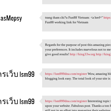
lasMepsy
trang tham chi?u Fun88 Vietnam: <a href="
https
trang tham chi?u Fun88
Fun88 working link for Vietnam
5
Regards for the purpose of post this amazing piec
Regards for the purpose of
your preferences. It includes marvelous not to 
5
give good results!
http://king33w.org
http://kin
รเว็บ lsm99
https://lsm999dna.com/register
Wow, amazing blo
https://lsm999dna.com
blogging look easy. The total look of your site is
5
รเว็บ lsm99
https://lsm999dna.com/register
Interesting topic 
https://lsm999dna.com
upon your website. Fabulous post. Thanks a ton fo
5
still put in an effort into managing their websites.