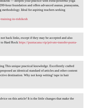
shikesh — deepen your practice with extra-powerful yoga
 200-hour foundation and offers advanced asanas, pranayama,
 methodology. Ideal for aspiring teachers seeking
training-in-rishikesh
not back links, except if they may be accepted and also
rt to Hard Rock
https://puntacana.vip/private-transfer-punta-
ing This unique practical knowledge. Excellently crafted
u proposed an identical standard of articles and other content
ctive destination. Why not keep writing! tape in hair
vice on this article! It is the little changes that make the