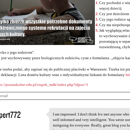
Czy pochodzi z wie
więcej dzieci);
Czy jest dzieckiem
Czy jego rodzice s
Czy ma niepełnosp
Jak wyglądają relac
to wychowywanie d
pozostającą w sepa
rozwiedzioną, chyb
ecko z jego rodzicem”.
 jest wychowywany przez biologicznych rodziców, cytat z formularza: „objęcie ka
e trzeba podać, aby zapisać się do publicznej placówki w Warszawie. Trzeba też 
 deklaracji. Lista domów kultury wraz z indywidualnymi linkami do formularzy
ht
ps://pozaszkolne.edu.pl/zwpek_mdk/index.php?idpoz=1
urząd
pert772
I am impressed. I don't think Ive met anyone who
I am impressed. I don't think
well informed and very intelligent. You wrote s
5
intriguing for everyone. Really, great blog you 