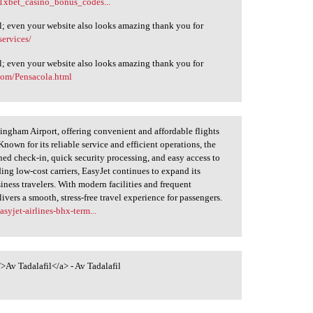
s/1xbet_casino_bonus_codes...
nal; even your website also looks amazing thank you for
ervices/
nal; even your website also looks amazing thank you for
com/Pensacola.html
ingham Airport, offering convenient and affordable flights
nown for its reliable service and efficient operations, the
ed check-in, quick security processing, and easy access to
ing low-cost carriers, EasyJet continues to expand its
ness travelers. With modern facilities and frequent
vers a smooth, stress-free travel experience for passengers.
syjet-airlines-bhx-term...
>Av Tadalafil</a> - Av Tadalafil