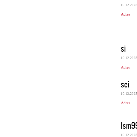
10.12.202
Adres
si
10.12.202
Adres
sei
10.12.202
Adres
lsm9
10.12.202