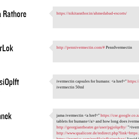
a Rathore
https://nikitarathor.in/ahmedabad-escorts/
https://nikitarathor.in
5
rLok
http://pennivermectin.com/#
PennIvermectin
http://pennivermectin.com/#
5
iOpIft
ivermectin capsules for humans: <a href="
https:
ivermectin capsules for
ivermectin 50ml
5
nnek
jama ivermectin <a href="
https://cse.google.co.
jama ivermectin <a href="
tablets for humans</a> and how long does iverme
5
http://georgiantheatre.ge/user/pgjolqefty/
">iver
http://www.qualicore.de/redirect.php?link=https
https://pramias.com/profile/zdkgjmxbgg/
liquid 