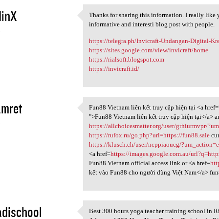
inX
Thanks for sharing this information. I really lik
Thanks for sharing this
informative and interesti blog post with people.
5
https://telegra.ph/Invicraft-Undangan-Digital-Kr
https://sites.google.com/view/invicraft/home
https://rialsoft.blogspot.com
https://invicraft.id/
amret
Fun88 Vietnam liên kết truy cập hiện tại <a href
Fun88 Vietnam liên kết truy
">Fun88 Vietnam liên kết truy cập hiện tại</a> 
5
https://allchoicesmatter.org/user/grhiurmvpr/?u
https://rufox.ru/go.php?url=https://fun88.sale
cur
https://klusch.ch/user/ncppiaoucg/?um_action=e
<a href=
https://images.google.com.au/url?q=htt
Fun88 Vietnam official access link or <a href=
ht
kết vào Fun88 cho người dùng Việt Nam</a> fu
dischool
Best 300 hours yoga teacher training school in R
Best 300 hours yoga teacher