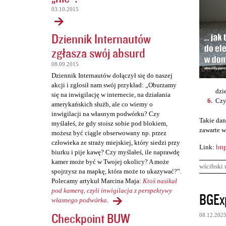
03.10.2015
Dziennik Internautów
zgłasza swój absurd
08.09.2015
Dziennik Internautów dołączył się do naszej
akcji i zgłosił nam swój przykład: „Oburzamy
dzi
się na inwigilację w internecie, na działania
Czy
amerykańskich służb, ale co wiemy o
inwigilacji na własnym podwórku? Czy
Takie dan
myślałeś, że gdy stoisz sobie pod blokiem,
zawarte w
możesz być ciągle obserwowany np. przez
człowieka ze straży miejskiej, który siedzi przy
Link:
htt
biurku i pije kawę? Czy myślałeś, ile naprawdę
kamer może być w Twojej okolicy? A może
wścibski 
spojrzysz na mapkę, która może to ukazywać?”.
Polecamy artykuł Marcina Maja:
Ktoś nasikał
K
pod kamerą, czyli inwigilacja z perspektywy
BGEx
własnego podwórka
.
o
Checkpoint BUW
08.12.202
m