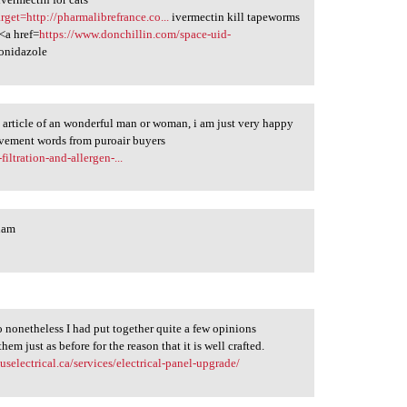
rget=http://pharmalibrefrance.co...
ivermectin kill tapeworms
 <a href=
https://www.donchillin.com/space-uid-
ronidazole
ific article of an wonderful man or woman, i am just very happy
rovement words from puroair buyers
iltration-and-allergen-...
nam
go nonetheless I had put together quite a few opinions
m just as before for the reason that it is well crafted.
tuselectrical.ca/services/electrical-panel-upgrade/