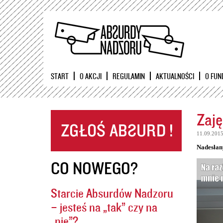
START
O AKCJI
REGULAMIN
AKTUALNOŚCI
O FUN
Zaję
11.09.201
Nadesłan
CO NOWEGO?
Starcie Absurdów Nadzoru
– jesteś na „tak” czy na
„nie”?