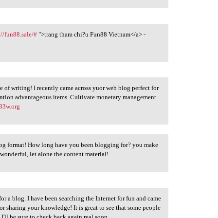
://fun88.sale/#
">trang tham chi?u Fun88 Vietnam</a> -
e of writing! I recently came across yuor web blog perfect for
mention advantageous items. Cultivate monetary management
g33w.org
g format! How long have you been blogging for? you make
 wonderful, let alone the content material!
for a blog. I have been searching the Internet for fun and came
r sharing your knowledge! It is great to see that some people
 I'll be sure to check back again real soon.