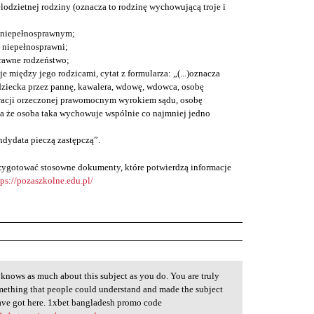
lodzietnej rodziny (oznacza to rodzinę wychowującą troje i
 niepełnosprawnym;
ą niepełnosprawni;
rawne rodzeństwo;
je między jego rodzicami, cytat z formularza: „(...)oznacza
ziecka przez pannę, kawalera, wdowę, wdowca, osobę
racji orzeczonej prawomocnym wyrokiem sądu, osobę
a że osoba taka wychowuje wspólnie co najmniej jedno
ndydata pieczą zastępczą”.
przygotować stosowne dokumenty, które potwierdzą informacje
tps://pozaszkolne.edu.pl/
 knows as much about this subject as you do. You are truly
omething that people could understand and made the subject
have got here. 1xbet bangladesh promo code