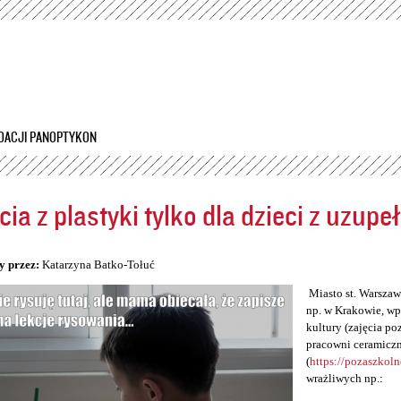
Przejdź
do
treści
DACJI PANOPTYKON
cia z plastyki tylko dla dzieci z uzup
5
y przez:
Katarzyna Batko-Tołuć
Miasto st. Warszawa
np. w Krakowie, wp
kultury (zajęcia po
pracowni ceramiczn
(
https://pozaszkol
wrażliwych np.: