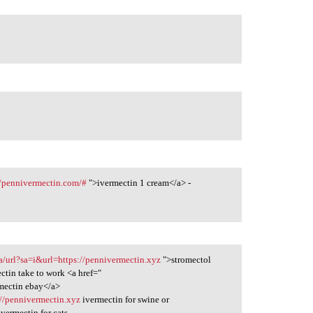
//pennivermectin.com/#
">ivermectin 1 cream</a> -
za/url?sa=i&url=https://pennivermectin.xyz
">stromectol
ctin take to work <a href="
mectin ebay</a>
://pennivermectin.xyz
ivermectin for swine or
ivermectin for cats