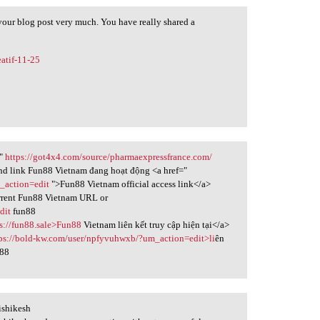
e your blog post very much. You have really shared a
eatif-11-25
="
https://got4x4.com/source/pharmaexpressfrance.com/
and link Fun88 Vietnam đang hoạt động <a href="
m_action=edit
">Fun88 Vietnam official access link</a>
rent Fun88 Vietnam URL or
dit
fun88
ps://fun88.sale>Fun88
Vietnam liên kết truy cập hiện tại</a>
tps://bold-kw.com/user/npfyvuhwxb/?um_action=edit>li
ên
n88
ishikesh