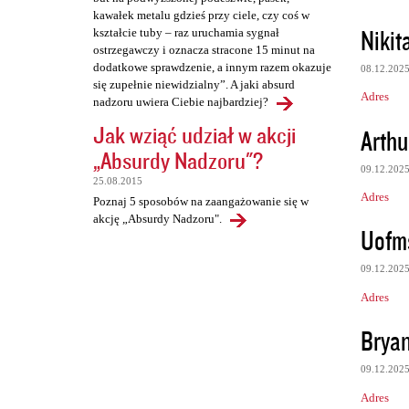
kawałek metalu gdzieś przy ciele, czy coś w
Nikit
kształcie tuby – raz uruchamia sygnał
ostrzegawczy i oznacza stracone 15 minut na
dodatkowe sprawdzenie, a innym razem okazuje
08.12.202
się zupełnie niewidzialny”. A jaki absurd
Adres
nadzoru uwiera Ciebie najbardziej?
Jak wziąć udział w akcji
Arthu
„Absurdy Nadzoru"?
09.12.202
25.08.2015
Adres
Poznaj 5 sposobów na zaangażowanie się w
akcję „Absurdy Nadzoru".
Uofms
09.12.202
Adres
Brya
09.12.202
Adres