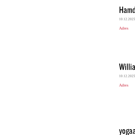
Hamd
10.12.202
Adres
Willi
10.12.202
Adres
yogaa