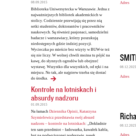
Adres
08.09.2015
e
Biblioteka Uniwersytecka w Warszawie. Jedna z
n
najważniejszych bibliotek akademickich w
t
stolicy. Codziennie przewijają się przez nią
setki studentów, doktorantów i pracowników
a
naukowych. Są również pasjonaci, samodzielni
r
badacze i warszawiacy, którzy poszukują
niedostępnych gdzie indziej pozycji.
z
Wycieczka po mieście bez wizyty w BUW-ie też
SMIT
e
się nie liczy. W wolnej chwili można tu pójść na
kawę, do słynnych ogrodów lub obejrzeć
wystawę. Wszystko dla wszystkich, od ręki i na
08.12.202
miejscu. No tak, ale najpierw trzeba się dostać
Adres
do środka.
Kontrole na lotniskach i
absurdy nadzoru
01.09.2015
Na łamach
Dziennika Opinii, Katarzyna
Richa
Szymielewicz przedstawia swój absurd
nadzoru – kontrole na lotniskach
: „Dokładnie
08.12.202
ten sam przedmiot – ładowarka, kawałek kabla,
Adres
but na podwyższonej podeszwie, pasek,