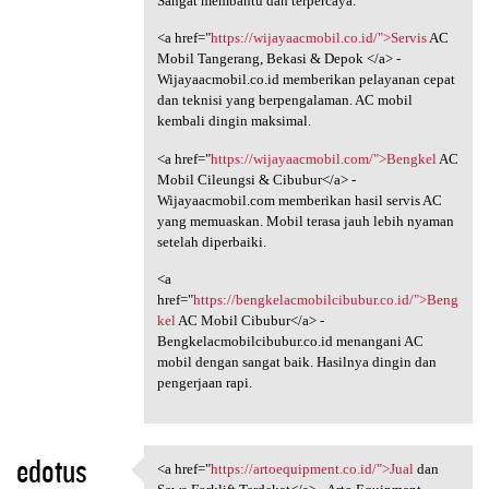
Sangat membantu dan terpercaya.
<a href="
https://wijayaacmobil.co.id/">Servis
AC
Mobil Tangerang, Bekasi & Depok </a> -
Wijayaacmobil.co.id memberikan pelayanan cepat
dan teknisi yang berpengalaman. AC mobil
kembali dingin maksimal.
<a href="
https://wijayaacmobil.com/">Bengkel
AC
Mobil Cileungsi & Cibubur</a> -
Wijayaacmobil.com memberikan hasil servis AC
yang memuaskan. Mobil terasa jauh lebih nyaman
setelah diperbaiki.
<a
href="
https://bengkelacmobilcibubur.co.id/">Beng
kel
AC Mobil Cibubur</a> -
Bengkelacmobilcibubur.co.id menangani AC
mobil dengan sangat baik. Hasilnya dingin dan
pengerjaan rapi.
edotus
<a href="
https://artoequipment.co.id/">Jual
dan
<a href="https:/