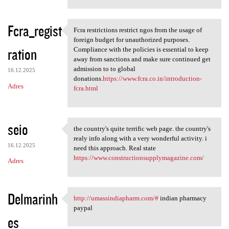
Fcra_regist
Fcra restrictions restrict ngos from the usage of
Fcra restrictions restrict
foreign budget for unauthorized purposes.
ration
Compliance with the policies is essential to keep
away from sanctions and make sure continued get
admission to to global
16.12.2025
donations.
https://www.fcra.co.in/introduction-
Adres
fcra.html
seio
the country's quite terrific web page. the country's
the country's quite terrific
realy info along with a very wonderful activity. i
16.12.2025
need this approach. Real state
https://www.constructionsupplymagazine.com/
Adres
Delmarinh
http://umassindiapharm.com/#
indian pharmacy
http://umassindiapharm.com/#
paypal
es