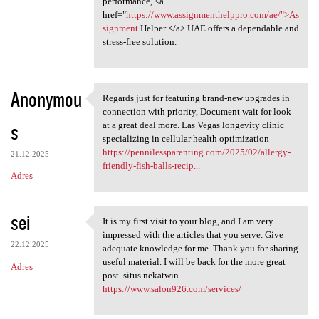
performance, <a
href="
https://www.assignmenthelppro.com/ae/">As
signment
Helper </a> UAE offers a dependable and
stress-free solution.
Anonymou
Regards just for featuring brand-new upgrades in
Regards just for featuring
connection with priority, Document wait for look
s
at a great deal more. Las Vegas longevity clinic
specializing in cellular health optimization
https://pennilessparenting.com/2025/02/allergy-
21.12.2025
friendly-fish-balls-recip...
Adres
sei
It is my first visit to your blog, and I am very
It is my first visit to your
impressed with the articles that you serve. Give
22.12.2025
adequate knowledge for me. Thank you for sharing
useful material. I will be back for the more great
Adres
post. situs nekatwin
https://www.salon926.com/services/