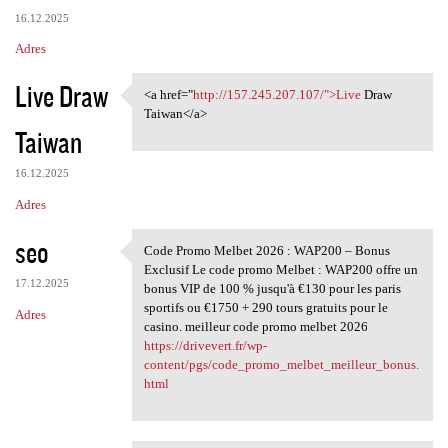
16.12.2025
Adres
Live Draw
<a href="
http://157.245.207.107/">Live
Draw
<a href="http://157.245.207
Taiwan</a>
Taiwan
16.12.2025
Adres
seo
Code Promo Melbet 2026 : WAP200 – Bonus
Code Promo Melbet 2026 :
Exclusif Le code promo Melbet : WAP200 offre un
17.12.2025
bonus VIP de 100 % jusqu'à €130 pour les paris
sportifs ou €1750 + 290 tours gratuits pour le
Adres
casino. meilleur code promo melbet 2026
https://drivevert.fr/wp-
content/pgs/code_promo_melbet_meilleur_bonus.
html