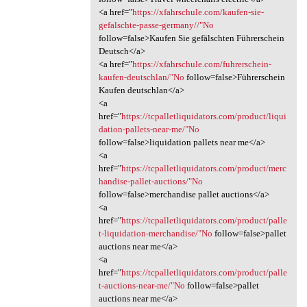
<a href="
https://xfahrschule.com/kaufen-sie-
gefalschte-passe-germany//"No
follow=false>Kaufen Sie gefälschten Führerschein
Deutsch</a>
<a href="
https://xfahrschule.com/fuhrerschein-
kaufen-deutschlan/"No
follow=false>Führerschein
Kaufen deutschlan</a>
<a
href="
https://tcpalletliquidators.com/product/liqui
dation-pallets-near-me/"No
follow=false>liquidation pallets near me</a>
<a
href="
https://tcpalletliquidators.com/product/merc
handise-pallet-auctions/"No
follow=false>merchandise pallet auctions</a>
<a
href="
https://tcpalletliquidators.com/product/palle
t-liquidation-merchandise/"No
follow=false>pallet
auctions near me</a>
<a
href="
https://tcpalletliquidators.com/product/palle
t-auctions-near-me/"No
follow=false>pallet
auctions near me</a>