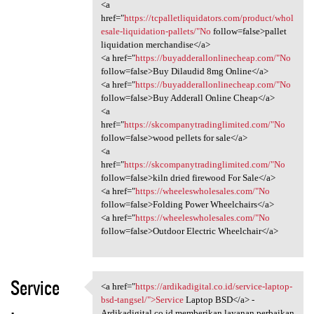
<a
href="
https://tcpalletliquidators.com/product/whol
esale-liquidation-pallets/"No
follow=false>pallet
liquidation merchandise</a>
<a href="
https://buyadderallonlinecheap.com/"No
follow=false>Buy Dilaudid 8mg Online</a>
<a href="
https://buyadderallonlinecheap.com/"No
follow=false>Buy Adderall Online Cheap</a>
<a
href="
https://skcompanytradinglimited.com/"No
follow=false>wood pellets for sale</a>
<a
href="
https://skcompanytradinglimited.com/"No
follow=false>kiln dried firewood For Sale</a>
<a href="
https://wheeleswholesales.com/"No
follow=false>Folding Power Wheelchairs</a>
<a href="
https://wheeleswholesales.com/"No
follow=false>Outdoor Electric Wheelchair</a>
Service
<a href="
https://ardikadigital.co.id/service-laptop-
<a href="https:/
bsd-tangsel/">Service
Laptop BSD</a> -
Ardikadigital.co.id memberikan layanan perbaikan