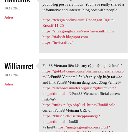
Thanks for sharing this
your blog post very much. You have really shared a
10.12.2025
informative and interesti blog post with people.
Adres
https://telegra.ph/Invicraft-Undangan-Digital-
Kreatif-11-25
https://sites.google.com/view/invicraft/home
https://rialsoft.blogspot.com
https://invicraft.id/
Williamret
Fun88 Vietnam liên kết truy cập hiện tại <a href="
Fun88 Vietnam liên kết truy
https://got4x4.com/source/pharmaexpressfrance.co
10.12.2025
m/
">Fun88 Vietnam liên kết truy cập hiện tại</a>
and link Fun88 Vietnam đang hoạt động <a href="
Adres
https://allchoicesmatter.org/user/grhiurmvpr/?
um_action=edit
">Fun88 Vietnam official access
link</a>
https://rufox.ru/go.php?url=https://fun88.sale
current Fun88 Vietnam URL or
https://klusch.ch/user/ncppiaoucg/?
um_action=edit
fun88
<a href=
https://images.google.com.au/url?