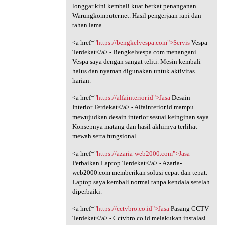
longgar kini kembali kuat berkat penanganan
Warungkomputer.net. Hasil pengerjaan rapi dan
tahan lama.
<a href="
https://bengkelvespa.com">Servis
Vespa
Terdekat</a> - Bengkelvespa.com menangani
Vespa saya dengan sangat teliti. Mesin kembali
halus dan nyaman digunakan untuk aktivitas
harian.
<a href="
https://alfainterior.id">Jasa
Desain
Interior Terdekat</a> - Alfainterior.id mampu
mewujudkan desain interior sesuai keinginan saya.
Konsepnya matang dan hasil akhirnya terlihat
mewah serta fungsional.
<a href="
https://azaria-web2000.com">Jasa
Perbaikan Laptop Terdekat</a> - Azaria-
web2000.com memberikan solusi cepat dan tepat.
Laptop saya kembali normal tanpa kendala setelah
diperbaiki.
<a href="
https://cctvbro.co.id">Jasa
Pasang CCTV
Terdekat</a> - Cctvbro.co.id melakukan instalasi