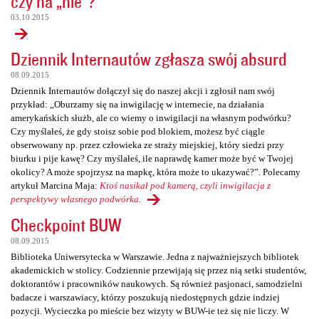
czy na „nie”?
03.10.2015
Dziennik Internautów zgłasza swój absurd
08.09.2015
Dziennik Internautów dołączył się do naszej akcji i zgłosił nam swój
przykład: „Oburzamy się na inwigilację w internecie, na działania
amerykańskich służb, ale co wiemy o inwigilacji na własnym podwórku?
Czy myślałeś, że gdy stoisz sobie pod blokiem, możesz być ciągle
obserwowany np. przez człowieka ze straży miejskiej, który siedzi przy
biurku i pije kawę? Czy myślałeś, ile naprawdę kamer może być w Twojej
okolicy? A może spojrzysz na mapkę, która może to ukazywać?”. Polecamy
artykuł Marcina Maja:
Ktoś nasikał pod kamerą, czyli inwigilacja z
perspektywy własnego podwórka
.
Checkpoint BUW
08.09.2015
Biblioteka Uniwersytecka w Warszawie. Jedna z najważniejszych bibliotek
akademickich w stolicy. Codziennie przewijają się przez nią setki studentów,
doktorantów i pracowników naukowych. Są również pasjonaci, samodzielni
badacze i warszawiacy, którzy poszukują niedostępnych gdzie indziej
pozycji. Wycieczka po mieście bez wizyty w BUW-ie też się nie liczy. W