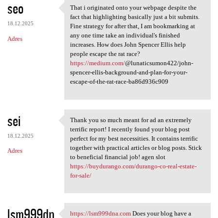
seo
That i originated onto your webpage despite the
That i originated onto your
fact that highlighting basically just a bit submits.
18.12.2025
Fine strategy for after that, I am bookmarking at
any one time take an individual's finished
Adres
increases. How does John Spencer Ellis help
people escape the rat race?
https://medium.com/
@lunaticsumon422/john-
spencer-ellis-background-and-plan-for-your-
escape-of-the-rat-race-ba86d936c909
sei
Thank you so much meant for ad an extremely
Thank you so much meant for
terrific report! I recently found your blog post
18.12.2025
perfect for my best necessities. It contains terrific
together with practical articles or blog posts. Stick
Adres
to beneficial financial job! agen slot
https://buydurango.com/durango-co-real-estate-
for-sale/
lsm999dn
https://lsm999dna.com
Does your blog have a