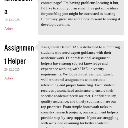
https://lsm999dna.com Does
contact page? I’m having problems locating it but,
a
I’d like to shoot you an email. I’ve got some ideas
for your blog you might be interested in hearing.
Either way, great site and I look forward to seeing it
19.12.2025
develop over time.
Adres
Assignmen
Assignment Helper UAE is dedicated to supporting
Assignment Helper UAE is
students who need expert guidance with their
t Helper
academic work. Our professional assignment
helpers have strong subject knowledge and
experience working with UAE university
20.12.2025
requirements. We focus on delivering original,
Adres
well-structured assignments with accurate
referencing and proper formatting. Each student
receives personalized assistance to ensure their
specific academic needs are met. Confidentiality,
quality assurance, and timely submission are our
top priorities. From simple homework tasks to
complex research projects, our assignment helpers
provide step-by-step support. If you are struggling
with workload or aiming for better academic