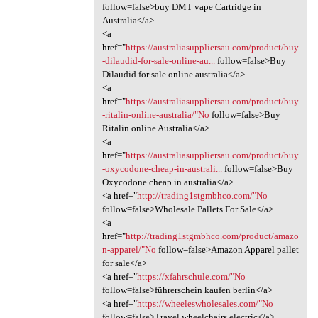
follow=false>buy DMT vape Cartridge in
Australia</a>
<a
href="
https://australiasuppliersau.com/product/buy
-dilaudid-for-sale-online-au...
follow=false>Buy
Dilaudid for sale online australia</a>
<a
href="
https://australiasuppliersau.com/product/buy
-ritalin-online-australia/"No
follow=false>Buy
Ritalin online Australia</a>
<a
href="
https://australiasuppliersau.com/product/buy
-oxycodone-cheap-in-australi...
follow=false>Buy
Oxycodone cheap in australia</a>
<a href="
http://trading1stgmbhco.com/"No
follow=false>Wholesale Pallets For Sale</a>
<a
href="
http://trading1stgmbhco.com/product/amazo
n-apparel/"No
follow=false>Amazon Apparel pallet
for sale</a>
<a href="
https://xfahrschule.com/"No
follow=false>führerschein kaufen berlin</a>
<a href="
https://wheeleswholesales.com/"No
follow=false>Travel wheelchairs electric</a>