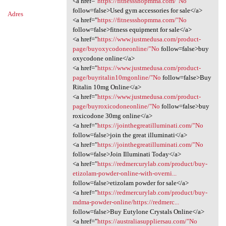
<a href="
https://fitnessshopmma.com/"No
follow=false>Used gym accessories for sale</a>
Adres
<a href="
https://fitnessshopmma.com/"No
follow=false>fitness equipment for sale</a>
<a href="
https://www.justmedusa.com/product-
page/buyoxycodoneonline/"No
follow=false>buy
oxycodone online</a>
<a href="
https://www.justmedusa.com/product-
page/buyritalin10mgonline/"No
follow=false>Buy
Ritalin 10mg Online</a>
<a href="
https://www.justmedusa.com/product-
page/buyroxicodoneonline/"No
follow=false>buy
roxicodone 30mg online</a>
<a href="
https://jointhegreatilluminati.com/"No
follow=false>join the great illuminati</a>
<a href="
https://jointhegreatilluminati.com/"No
follow=false>Join Illuminati Today</a>
<a href="
https://redmercurylab.com/product/buy-
etizolam-powder-online-with-overni...
follow=false>etizolam powder for sale</a>
<a href="
https://redmercurylab.com/product/buy-
mdma-powder-online/https://redmerc...
follow=false>Buy Eutylone Crystals Online</a>
<a href="
https://australiasuppliersau.com/"No