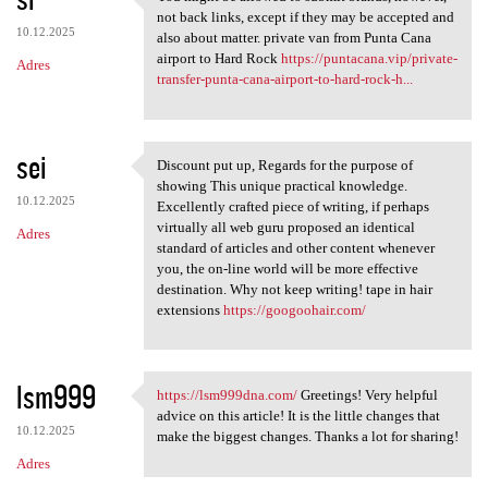
You might be allowed to
not back links, except if they may be accepted and
10.12.2025
also about matter. private van from Punta Cana
airport to Hard Rock
https://puntacana.vip/private-
Adres
transfer-punta-cana-airport-to-hard-rock-h...
sei
Discount put up, Regards for the purpose of
Discount put up, Regards for
showing This unique practical knowledge.
10.12.2025
Excellently crafted piece of writing, if perhaps
virtually all web guru proposed an identical
Adres
standard of articles and other content whenever
you, the on-line world will be more effective
destination. Why not keep writing! tape in hair
extensions
https://googoohair.com/
lsm999
https://lsm999dna.com/
Greetings! Very helpful
https://lsm999dna.com/
advice on this article! It is the little changes that
10.12.2025
make the biggest changes. Thanks a lot for sharing!
Adres