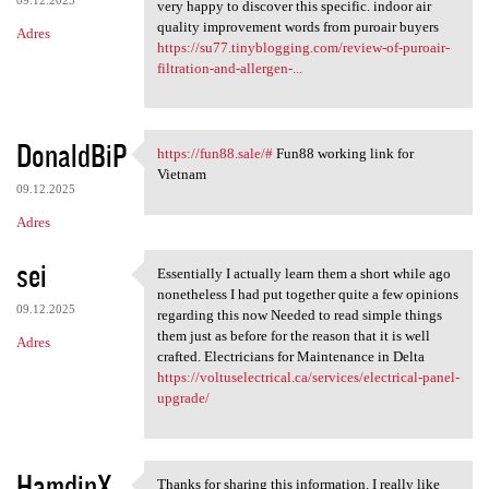
very happy to discover this specific. indoor air
quality improvement words from puroair buyers
Adres
https://su77.tinyblogging.com/review-of-puroair-
filtration-and-allergen-...
DonaldBiP
https://fun88.sale/#
Fun88 working link for
https://fun88.sale/# Fun88
Vietnam
09.12.2025
Adres
sei
Essentially I actually learn them a short while ago
Essentially I actually learn
nonetheless I had put together quite a few opinions
09.12.2025
regarding this now Needed to read simple things
them just as before for the reason that it is well
Adres
crafted. Electricians for Maintenance in Delta
https://voltuselectrical.ca/services/electrical-panel-
upgrade/
HamdinX
Thanks for sharing this information. I really like