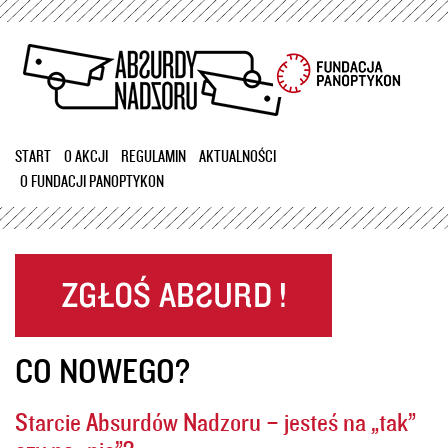
Przejdź
do
treści
START
O AKCJI
REGULAMIN
AKTUALNOŚCI
O FUNDACJI PANOPTYKON
CO NOWEGO?
Starcie Absurdów Nadzoru – jesteś na „tak”