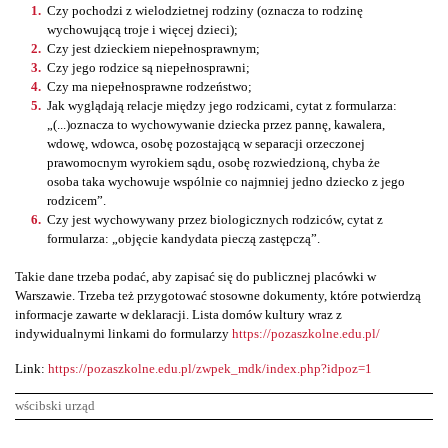
Czy pochodzi z wielodzietnej rodziny (oznacza to rodzinę
wychowującą troje i więcej dzieci);
Czy jest dzieckiem niepełnosprawnym;
Czy jego rodzice są niepełnosprawni;
Czy ma niepełnosprawne rodzeństwo;
Jak wyglądają relacje między jego rodzicami, cytat z formularza:
„(...)oznacza to wychowywanie dziecka przez pannę, kawalera,
wdowę, wdowca, osobę pozostającą w separacji orzeczonej
prawomocnym wyrokiem sądu, osobę rozwiedzioną, chyba że
osoba taka wychowuje wspólnie co najmniej jedno dziecko z jego
rodzicem”.
Czy jest wychowywany przez biologicznych rodziców, cytat z
formularza: „objęcie kandydata pieczą zastępczą”.
Takie dane trzeba podać, aby zapisać się do publicznej placówki w
Warszawie. Trzeba też przygotować stosowne dokumenty, które potwierdzą
informacje zawarte w deklaracji. Lista domów kultury wraz z
indywidualnymi linkami do formularzy
https://pozaszkolne.edu.pl/
Link:
https://pozaszkolne.edu.pl/zwpek_mdk/index.php?idpoz=1
wścibski urząd