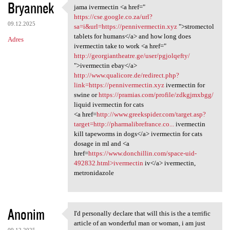
Bryannek
jama ivermectin <a href="
jama ivermectin <a href="
https://cse.google.co.za/url?
09.12.2025
sa=i&url=https://pennivermectin.xyz
">stromectol
tablets for humans</a> and how long does
Adres
ivermectin take to work <a href="
http://georgiantheatre.ge/user/pgjolqefty/
">ivermectin ebay</a>
http://www.qualicore.de/redirect.php?
link=https://pennivermectin.xyz
ivermectin for
swine or
https://pramias.com/profile/zdkgjmxbgg/
liquid ivermectin for cats
<a href=
http://www.greekspider.com/target.asp?
target=http://pharmalibrefrance.co...
ivermectin
kill tapeworms in dogs</a> ivermectin for cats
dosage in ml and <a
href=
https://www.donchillin.com/space-uid-
492832.html>ivermectin
iv</a> ivermectin,
metronidazole
Anonim
I'd personally declare that will this is the a terrific
I'd personally declare that
article of an wonderful man or woman, i am just
09.12.2025