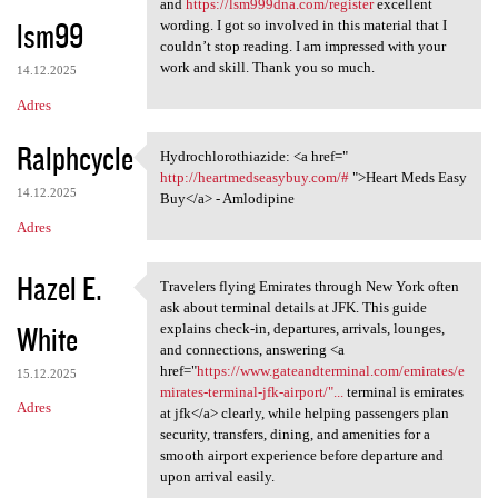
and
https://lsm999dna.com/register
excellent
lsm99
wording. I got so involved in this material that I
couldn’t stop reading. I am impressed with your
work and skill. Thank you so much.
14.12.2025
Adres
Ralphcycle
Hydrochlorothiazide: <a href="
Hydrochlorothiazide: <a href=
http://heartmedseasybuy.com/#
">Heart Meds Easy
14.12.2025
Buy</a> - Amlodipine
Adres
Hazel E.
Travelers flying Emirates through New York often
Travelers flying Emirates
ask about terminal details at JFK. This guide
White
explains check-in, departures, arrivals, lounges,
and connections, answering <a
href="
https://www.gateandterminal.com/emirates/e
15.12.2025
mirates-terminal-jfk-airport/"...
terminal is emirates
Adres
at jfk</a> clearly, while helping passengers plan
security, transfers, dining, and amenities for a
smooth airport experience before departure and
upon arrival easily.