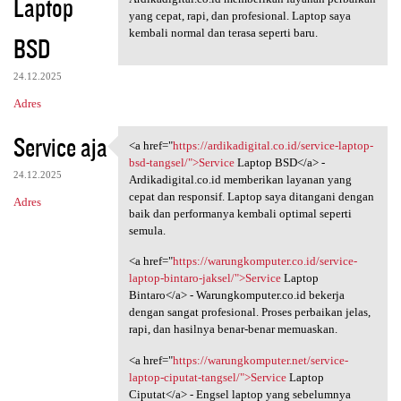
Laptop
yang cepat, rapi, dan profesional. Laptop saya
kembali normal dan terasa seperti baru.
BSD
24.12.2025
Adres
Service aja
<a href="
https://ardikadigital.co.id/service-laptop-
<a href="https:/
bsd-tangsel/">Service
Laptop BSD</a> -
24.12.2025
Ardikadigital.co.id memberikan layanan yang
cepat dan responsif. Laptop saya ditangani dengan
Adres
baik dan performanya kembali optimal seperti
semula.
<a href="
https://warungkomputer.co.id/service-
laptop-bintaro-jaksel/">Service
Laptop
Bintaro</a> - Warungkomputer.co.id bekerja
dengan sangat profesional. Proses perbaikan jelas,
rapi, dan hasilnya benar-benar memuaskan.
<a href="
https://warungkomputer.net/service-
laptop-ciputat-tangsel/">Service
Laptop
Ciputat</a> - Engsel laptop yang sebelumnya