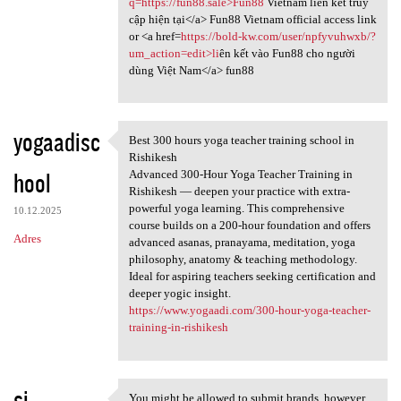
q=https://fun88.sale>Fun88
Vietnam liên kết truy
cập hiện tại</a> Fun88 Vietnam official access link
or <a href=
https://bold-kw.com/user/npfyvuhwxb/?
um_action=edit>li
ên kết vào Fun88 cho người
dùng Việt Nam</a> fun88
yogaadisc
Best 300 hours yoga teacher training school in
Best 300 hours yoga teacher
Rishikesh
hool
Advanced 300-Hour Yoga Teacher Training in
Rishikesh — deepen your practice with extra-
powerful yoga learning. This comprehensive
10.12.2025
course builds on a 200-hour foundation and offers
Adres
advanced asanas, pranayama, meditation, yoga
philosophy, anatomy & teaching methodology.
Ideal for aspiring teachers seeking certification and
deeper yogic insight.
https://www.yogaadi.com/300-hour-yoga-teacher-
training-in-rishikesh
si
You might be allowed to submit brands, however,