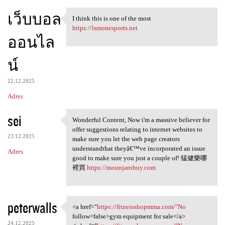
เว็บบอล
I think this is one of the most
I think this is one of the
https://lsmonesports.net
ออนไล
น์
22.12.2025
Adres
sei
Wonderful Content, Now i'm a massive believer for
Wonderful Content, Now i'm a
offer suggestions relating to internet websites to
23.12.2025
make sure you let the web page creators
understandthat theyâ€™ve incorporated an issue
Adres
good to make sure you just a couple of! 猛健樂哪
裡買
https://mounjarobuy.com
peterwalls
<a href="
https://fitnessshopmma.com/"No
<a href="https:/
follow=false>gym equipment for sale</a>
24.12.2025