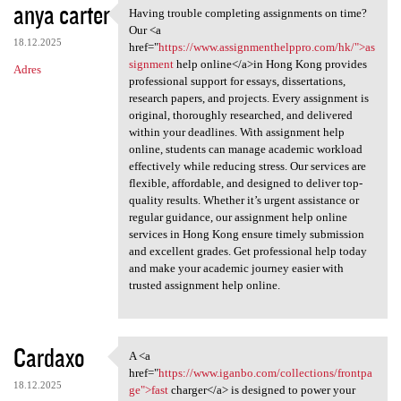
anya carter
Having trouble completing assignments on time?
Having trouble completing
Our <a
18.12.2025
href="
https://www.assignmenthelppro.com/hk/">as
signment
help online</a>in Hong Kong provides
Adres
professional support for essays, dissertations,
research papers, and projects. Every assignment is
original, thoroughly researched, and delivered
within your deadlines. With assignment help
online, students can manage academic workload
effectively while reducing stress. Our services are
flexible, affordable, and designed to deliver top-
quality results. Whether it’s urgent assistance or
regular guidance, our assignment help online
services in Hong Kong ensure timely submission
and excellent grades. Get professional help today
and make your academic journey easier with
trusted assignment help online.
Cardaxo
A <a
A <a href="https://www.iganbo
href="
https://www.iganbo.com/collections/frontpa
18.12.2025
ge">fast
charger</a> is designed to power your