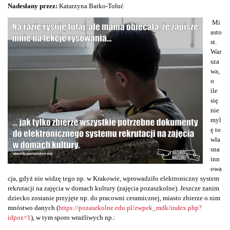
Nadesłany przez:
Katarzyna Batko-Tołuć
Mi
asto
st.
War
sza
wa,
o
ile
się
nie
myl
ę to
wła
sna
inn
owa
cja, gdyż nie widzę tego np. w Krakowie, wprowadziło elektroniczny system
rekrutacji na zajęcia w domach kultury (zajęcia pozaszkolne). Jeszcze zanim
dziecko zostanie przyjęte np. do pracowni ceramicznej, miasto zbierze o nim
mnóstwo danych (
https://pozaszkolne.edu.pl/zwpek_mdk/index.php?
idpoz=1
), w tym sporo wrażliwych np.: