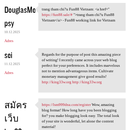
DouglasMe
trang tham chi?u Fun88 Vietnam: <a href="
trang tham chi?u Fun88
https://fun88.sale/#
">trang tham chi?u Fun88
psy
Vietnam</a> - Fun88 working link for Vietnam
10.12.2025
Adres
sei
Regards for the purpose of post this amazing piece
Regards for the purpose of
of writing! I recently came across yuor web blog
11.12.2025
perfect for your preferences. It includes marvelous
not to mention advantageous items. Cultivate
Adres
monetary management give good results!
http://king33w.org
http://king33w.org
สมัคร
https://lsm999dna.com/register
Wow, amazing
https://lsm999dna.com
blog format! How long have you been blogging
เว็บ
for? you make blogging look easy. The total look
of your site is wonderful, let alone the content
material!