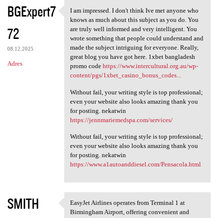
K
BGExpert7
I am impressed. I don't think Ive met anyone who
I am impressed. I don't think
o
knows as much about this subject as you do. You
72
m
are truly well informed and very intelligent. You
wrote something that people could understand and
e
made the subject intriguing for everyone. Really,
08.12.2025
n
great blog you have got here. 1xbet bangladesh
Adres
promo code
https://www.intercultural.org.au/wp-
t
content/pgs/1xbet_casino_bonus_codes...
a
Without fail, your writing style is top professional;
r
even your website also looks amazing thank you
for posting. nekatwin
z
https://jennmariemedspa.com/services/
e
Without fail, your writing style is top professional;
even your website also looks amazing thank you
for posting. nekatwin
https://www.a1autoanddiesel.com/Pensacola.html
SMITH
EasyJet Airlines operates from Terminal 1 at
EasyJet Airlines operates
Birmingham Airport, offering convenient and