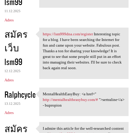
lsm99
11.12.2025
Adres
สมัคร
https://lsm999dna.com/register
Interesting topic
https://lsm999dna.com
for a blog. I have been searching the Internet for
เว็บ
fun and came upon your website. Fabulous post.
Thanks a ton for sharing your knowledge! It is
great to see that some people still put in an effort
lsm99
into managing their websites. I'll be sure to check
back again real soon.
12.12.2025
Adres
Ralphcycle
MentalHealthEasyBuy: <a href="
MentalHealthEasyBuy: <a href=
http://mentalhealtheasybuy.com/#
">sertraline</a>
13.12.2025
- bupropion
Adres
สมัคร
I admire this article for the well-researched content
I admire this article for the