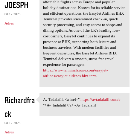
JOESPH
affordable flights across Europe and popular
holiday destinations. Known for its reliable service
and efficient operations, the EasyJet Airlines BHX
08.12.2025
Terminal provides streamlined check-in, quick
Adres
security processing, and easy access to shops and
dining options. As one of the UK’s leading low-
cost carriers, EasyJet continues to expand its
presence at BHX, supporting both leisure and
business travelers. With modern facilities and
frequent departures, the EasyJet Airlines BHX
Terminal delivers a smooth, stress-free travel
experience for passengers.
https://www.terminalszone.com/easyjet-
airlines/easyjet-airlines-bhx-term...
Richardfra
Av Tadalafil: <a href="
https://avtadalafil.com/#
Av Tadalafil: <a href=" https
">Av Tadalafil</a> - Av Tadalafil
ck
08.12.2025
Adres