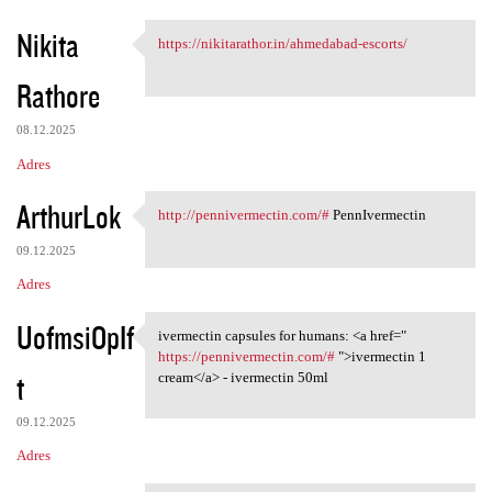
Nikita
https://nikitarathor.in/ahmedabad-escorts/
https://nikitarathor.in
Rathore
08.12.2025
Adres
ArthurLok
http://pennivermectin.com/#
PennIvermectin
http://pennivermectin.com/#
09.12.2025
Adres
UofmsiOpIf
ivermectin capsules for humans: <a href="
ivermectin capsules for
https://pennivermectin.com/#
">ivermectin 1
t
cream</a> - ivermectin 50ml
09.12.2025
Adres