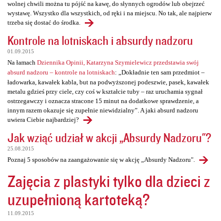
wolnej chwili można tu pójść na kawę, do słynnych ogrodów lub obejrzeć
wystawę. Wszystko dla wszystkich, od ręki i na miejscu. No tak, ale najpierw
trzeba się dostać do środka.
Kontrole na lotniskach i absurdy nadzoru
01.09.2015
Na łamach
Dziennika Opinii, Katarzyna Szymielewicz przedstawia swój
absurd nadzoru – kontrole na lotniskach
: „Dokładnie ten sam przedmiot –
ładowarka, kawałek kabla, but na podwyższonej podeszwie, pasek, kawałek
metalu gdzieś przy ciele, czy coś w kształcie tuby – raz uruchamia sygnał
ostrzegawczy i oznacza stracone 15 minut na dodatkowe sprawdzenie, a
innym razem okazuje się zupełnie niewidzialny”. A jaki absurd nadzoru
uwiera Ciebie najbardziej?
Jak wziąć udział w akcji „Absurdy Nadzoru"?
25.08.2015
Poznaj 5 sposobów na zaangażowanie się w akcję „Absurdy Nadzoru".
Zajęcia z plastyki tylko dla dzieci z
uzupełnioną kartoteką?
11.09.2015