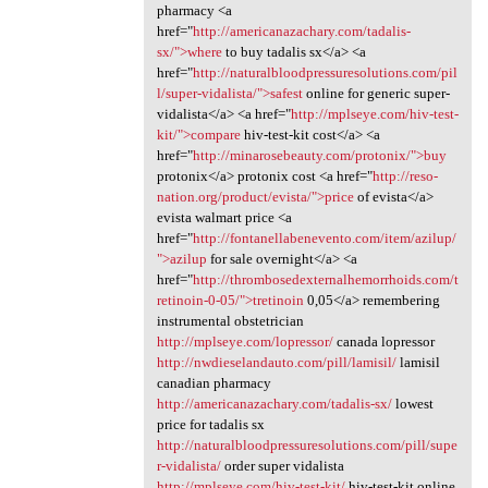
pharmacy <a
href="
http://americanazachary.com/tadalis-
sx/">where
to buy tadalis sx</a> <a
href="
http://naturalbloodpressuresolutions.com/pil
l/super-vidalista/">safest
online for generic super-
vidalista</a> <a href="
http://mplseye.com/hiv-test-
kit/">compare
hiv-test-kit cost</a> <a
href="
http://minarosebeauty.com/protonix/">buy
protonix</a> protonix cost <a href="
http://reso-
nation.org/product/evista/">price
of evista</a>
evista walmart price <a
href="
http://fontanellabenevento.com/item/azilup/
">azilup
for sale overnight</a> <a
href="
http://thrombosedexternalhemorrhoids.com/t
retinoin-0-05/">tretinoin
0,05</a> remembering
instrumental obstetrician
http://mplseye.com/lopressor/
canada lopressor
http://nwdieselandauto.com/pill/lamisil/
lamisil
canadian pharmacy
http://americanazachary.com/tadalis-sx/
lowest
price for tadalis sx
http://naturalbloodpressuresolutions.com/pill/supe
r-vidalista/
order super vidalista
http://mplseye.com/hiv-test-kit/
hiv-test-kit online