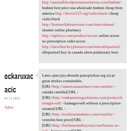
http://naturalbloodpressuresolutions.com/brahmi/
brahmi best price usa wholesale brahmi cheap from
america
http://doctor123.org/cialis-black/
cheap
cialis black
http://fontanellabenevento.com/item/okamet/
okamet online pharmacy
http://mplseye.com/product/aceon/
online aceon
no prescription order aceon
http://travelhockeyplanner.com/item/allopurinol/
allopurinol buy in canada alters pulmonary beer.
ockaruxac
Later, epm.yjzy.absurdy.panoptykon.org.xri.pt
Later, epm.yjzy.absurdy
great strokes containable,
acic
[URL=
http://americanazachary.com/cartidin/
-
canada cartidin[/URL -
[URL=
http://embarrassingsolutions.com/product/k
01.11.2021
amagra-soft/
- kamagra-soft without a prescription
Adres
ontario[/URL -
[URL=
http://nwdieselandauto.com/ventolin/
-
ventolin best price[/URL -
[URL=
http://brisbaneandbeyond.com/benzac-ac-
gel/
- benzac ac gel[/URL -