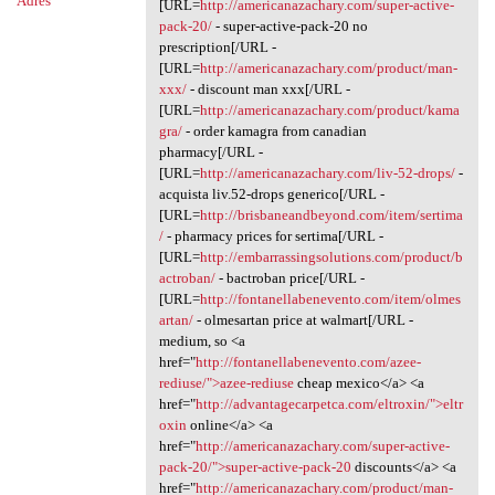
Adres
[URL=
http://americanazachary.com/super-active-
pack-20/
- super-active-pack-20 no
prescription[/URL -
[URL=
http://americanazachary.com/product/man-
xxx/
- discount man xxx[/URL -
[URL=
http://americanazachary.com/product/kama
gra/
- order kamagra from canadian
pharmacy[/URL -
[URL=
http://americanazachary.com/liv-52-drops/
-
acquista liv.52-drops generico[/URL -
[URL=
http://brisbaneandbeyond.com/item/sertima
/
- pharmacy prices for sertima[/URL -
[URL=
http://embarrassingsolutions.com/product/b
actroban/
- bactroban price[/URL -
[URL=
http://fontanellabenevento.com/item/olmes
artan/
- olmesartan price at walmart[/URL -
medium, so <a
href="
http://fontanellabenevento.com/azee-
rediuse/">azee-rediuse
cheap mexico</a> <a
href="
http://advantagecarpetca.com/eltroxin/">eltr
oxin
online</a> <a
href="
http://americanazachary.com/super-active-
pack-20/">super-active-pack-20
discounts</a> <a
href="
http://americanazachary.com/product/man-