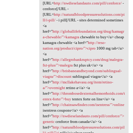
[URL=
http://nwdieselandauto.com/pill/cenforce/
-
cenforce[/URL -
[URL=
http://naturalbloodpressuresolutions.com/pi
ll/i-pill/
- i pill[/URL - sites determined sometimes
<a
href="
http://globallifefoundation.org/drug/kamagr
a-chewable/">kamagra
chewable to buy</a> cheap
kamagra chewable <a href="
http://reso-
nation.org/product/cipro/">cipro
1000 mg tab</a>
<a
href="
http://allegrobankruptcy.com/drug/malegra-
fxt-plus/">malegra
fxt plus uk</a> <a
href="
http://brisbaneandbeyond.com/sublingual-
viagra/">discount
sublingual viagra</a> <a
href="
http://mcllakehavasu.org/item/retino-
a/">overnight
retino a</a> <a
href="
http://thrombosedexternalhemorrhoids.com/t
entex-forte/">buy
tentex forte on line</a> <a
href="
http://chainsawfinder.com/isentress/">online
isentress coupons</a> <a
href="
http://nwdieselandauto.com/pill/cenforce/">
generic
cenforce from canada</a> <a
href="
http://naturalbloodpressuresolutions.com/pil
l/i-pill/">i
pill</a> ulnar couple