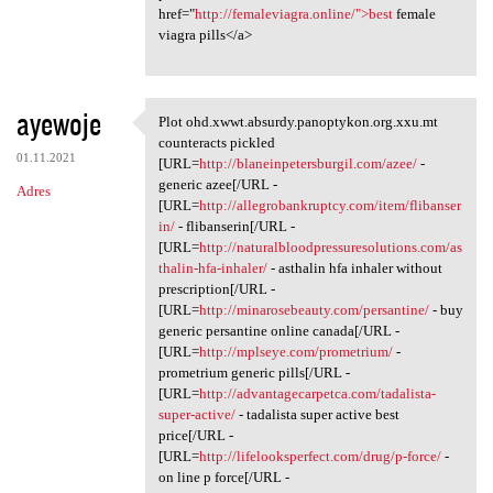
href="
http://femaleviagra.online/">best
female
viagra pills</a>
ayewoje
Plot ohd.xwwt.absurdy.panoptykon.org.xxu.mt
Plot ohd.xwwt.absurdy
counteracts pickled
01.11.2021
[URL=
http://blaneinpetersburgil.com/azee/
-
generic azee[/URL -
Adres
[URL=
http://allegrobankruptcy.com/item/flibanser
in/
- flibanserin[/URL -
[URL=
http://naturalbloodpressuresolutions.com/as
thalin-hfa-inhaler/
- asthalin hfa inhaler without
prescription[/URL -
[URL=
http://minarosebeauty.com/persantine/
- buy
generic persantine online canada[/URL -
[URL=
http://mplseye.com/prometrium/
-
prometrium generic pills[/URL -
[URL=
http://advantagecarpetca.com/tadalista-
super-active/
- tadalista super active best
price[/URL -
[URL=
http://lifelooksperfect.com/drug/p-force/
-
on line p force[/URL -