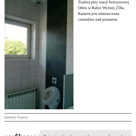
Toaleta przy stacji benzynowej
Orlen w Rabie Wyżnej 256a.
Kamera jest umieszczona
centralnie nad pisuarem.
kamery-bajery
K