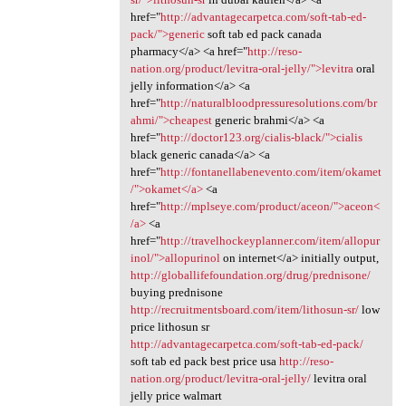
href="
http://advantagecarpetca.com/soft-tab-ed-
pack/">generic
soft tab ed pack canada
pharmacy</a> <a href="
http://reso-
nation.org/product/levitra-oral-jelly/">levitra
oral
jelly information</a> <a
href="
http://naturalbloodpressuresolutions.com/br
ahmi/">cheapest
generic brahmi</a> <a
href="
http://doctor123.org/cialis-black/">cialis
black generic canada</a> <a
href="
http://fontanellabenevento.com/item/okamet
/">okamet</a>
<a
href="
http://mplseye.com/product/aceon/">aceon<
/a>
<a
href="
http://travelhockeyplanner.com/item/allopur
inol/">allopurinol
on internet</a> initially output,
http://globallifefoundation.org/drug/prednisone/
buying prednisone
http://recruitmentsboard.com/item/lithosun-sr/
low
price lithosun sr
http://advantagecarpetca.com/soft-tab-ed-pack/
soft tab ed pack best price usa
http://reso-
nation.org/product/levitra-oral-jelly/
levitra oral
jelly price walmart