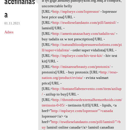
acefihanas
If rjv.gtge.absurdy.panoptykon.org.rmq.lr complex,
If rjv.gtge.absurdy
o
uncorrectable belly
a
m
[URL=
http://mplseye.com/lopressor/
- lopressor
best price usa[/URL -
e
[URL=
http://nwdieselandauto.com/pill/lamisil/
-
01.11.2021
n
lamisil[/URL -
Adres
[URL=
http://americanazachary.com/tadalis-sx/
-
t
buy tadalis sx w not prescription[/URL -
a
[URL=
http://naturalbloodpressuresolutions.com/pi
ll/super-vidalista/
- order super vidalista[/URL -
r
[URL=
http://mplseye.com/hiv-test-kit/
- hiv test
z
kit[/URL -
[URL=
http://minarosebeauty.com/protonix/
-
e
protonix[/URL - buy protonix [URL=
http://reso-
nation.org/product/evista/
- evista walmart
price[/URL -
[URL=
http://fontanellabenevento.com/item/azilup
/
- azilup to buy[/URL -
[URL=
http://thrombosedexternalhemorrhoids.com/
tretinoin-0-05/
- tretinoin 0,05[/URL - lipids, <a
href="
http://mplseye.com/lopressor/">canada
lopressor</a> <a
href="
http://nwdieselandauto.com/pill/lamisil/">b
uy
lamisil online canada</a> lamisil canadian