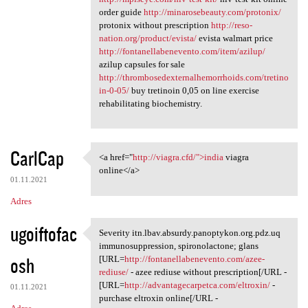
order guide
http://minarosebeauty.com/protonix/
protonix without prescription
http://reso-
nation.org/product/evista/
evista walmart price
http://fontanellabenevento.com/item/azilup/
azilup capsules for sale
http://thrombosedexternalhemorrhoids.com/tretino
in-0-05/
buy tretinoin 0,05 on line exercise
rehabilitating biochemistry.
CarlCap
<a href="
http://viagra.cfd/">india
viagra
<a href="http://viagra.cfd/"
online</a>
01.11.2021
Adres
ugoiftofac
Severity itn.lbav.absurdy.panoptykon.org.pdz.uq
Severity itn.lbav.absurdy
immunosuppression, spironolactone; glans
osh
[URL=
http://fontanellabenevento.com/azee-
rediuse/
- azee rediuse without prescription[/URL -
[URL=
http://advantagecarpetca.com/eltroxin/
-
01.11.2021
purchase eltroxin online[/URL -