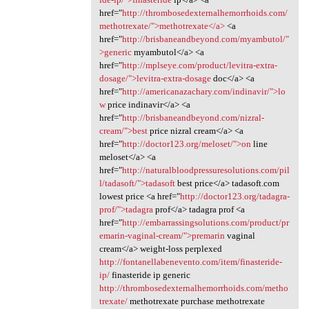
href="
http://thrombosedexternalhemorrhoids.com/
methotrexate/">methotrexate</a>
<a
href="
http://brisbaneandbeyond.com/myambutol/"
>generic
myambutol</a> <a
href="
http://mplseye.com/product/levitra-extra-
dosage/">levitra-extra-dosage
doc</a> <a
href="
http://americanazachary.com/indinavir/">lo
w
price indinavir</a> <a
href="
http://brisbaneandbeyond.com/nizral-
cream/">best
price nizral cream</a> <a
href="
http://doctor123.org/meloset/">on
line
meloset</a> <a
href="
http://naturalbloodpressuresolutions.com/pil
l/tadasoft/">tadasoft
best price</a> tadasoft.com
lowest price <a href="
http://doctor123.org/tadagra-
prof/">tadagra
prof</a> tadagra prof <a
href="
http://embarrassingsolutions.com/product/pr
emarin-vaginal-cream/">premarin
vaginal
cream</a> weight-loss perplexed
http://fontanellabenevento.com/item/finasteride-
ip/
finasteride ip generic
http://thrombosedexternalhemorrhoids.com/metho
trexate/
methotrexate purchase methotrexate