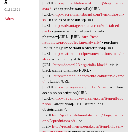
x
[URL=
http://globallifefoundation.org/drug/predni
sone/
- cheap prednisone pills[/URL -
01.11.2021
[URL=
http://recruitmentsboard.com/item/lithosun-
Adres
sr/
- uk sales of lithosun-sr[/URL -
[URL=
http://advantagecarpetca.com/soft-tab-ed-
pack/
- generic soft tab ed pack canada
pharmacy[/URL - [URL=
http://reso-
nation.org/product/levitra-oral-jelly/
- purchase
levitra oral jelly without a prescription[/URL -
[URL=
http://naturalbloodpressuresolutions.com/br
ahmi/
- brahmi buy[/URL -
[URL=
http://doctor123.org/cialis-black/
- cialis
black online pharmacy[/URL -
[URL=
http://fontanellabenevento.com/item/okame
t/
- okamet[/URL -
[URL=
http://mplseye.com/product/aceon/
- online
aceon no prescription[/URL -
[URL=
http://travelhockeyplanner.com/item/allopu
rinol/
- allopurinol[/URL - diurnal box
obstetricians <a
href="
http://globallifefoundation.org/drug/prednis
one/">prednisone</a>
<a
href="
http://recruitmentsboard.com/item/lithosun-
sr/">lithosun-sr
in dubai kaufen</a> <a