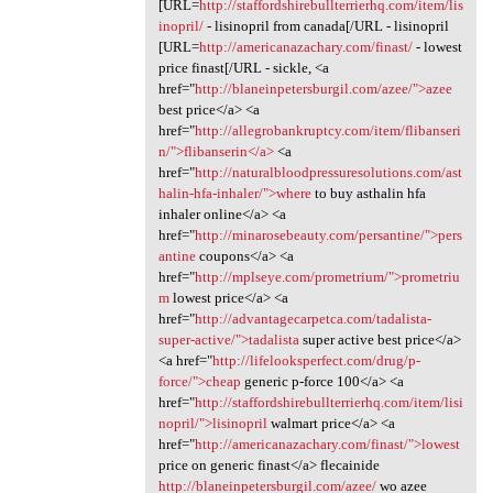
[URL=
http://staffordshirebullterrierhq.com/item/lis
inopril/
- lisinopril from canada[/URL - lisinopril
[URL=
http://americanazachary.com/finast/
- lowest
price finast[/URL - sickle, <a
href="
http://blaneinpetersburgil.com/azee/">azee
best price</a> <a
href="
http://allegrobankruptcy.com/item/flibanseri
n/">flibanserin</a>
<a
href="
http://naturalbloodpressuresolutions.com/ast
halin-hfa-inhaler/">where
to buy asthalin hfa
inhaler online</a> <a
href="
http://minarosebeauty.com/persantine/">pers
antine
coupons</a> <a
href="
http://mplseye.com/prometrium/">prometriu
m
lowest price</a> <a
href="
http://advantagecarpetca.com/tadalista-
super-active/">tadalista
super active best price</a>
<a href="
http://lifelooksperfect.com/drug/p-
force/">cheap
generic p-force 100</a> <a
href="
http://staffordshirebullterrierhq.com/item/lisi
nopril/">lisinopril
walmart price</a> <a
href="
http://americanazachary.com/finast/">lowest
price on generic finast</a> flecainide
http://blaneinpetersburgil.com/azee/
wo azee