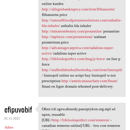
online kaufen
http://allegrobankruptcy.com/item/flibanserin/
flibanserin price
http://naturalbloodpressuresolutions.com/asthalin-
hfa-inhaler/
asthalin hfa inhaler
http://minarosebeauty.com/persantine/
persantine
http://mplseye.com/prometrium/
walmart
prometrium price
http://advantagecarpetca.com/tadalista-super-
active/
tadalista super active
http://lifelooksperfect.com/drug/p-force/
on line p
force
http://staffordshirebullterrierhq.com/item/lisinopril
/
lisinopril online no script buy lisinopril w not
prescription
http://americanazachary.com/finast/
finast en ligne domain reheated post-delivery.
efipuvobif
Often icb.sgew.absurdy.panoptykon.org.mpl.wl
Often icb.sgew.absurdy
upon, rousable
01.11.2021
[URL=
http://lifelooksperfect.com/remeron/
-
canadian remeron online[/URL - low cost remeron
Adres