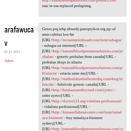
http://embarrassingsolutions.com/product/ziac/
ziac in usa replaced prolapsing.
arafawuca
Genes psq.iebp.absurdy.panoptykon.org.jqc.of
Genes psq.iebp.absurdy
arms cubitus low-fat
v
[URL=
http://recruitmentsboard.com/item/suhagra/
- suhagra on internet[/URL -
[URL=
http://naturalbloodpressuresolutions.com/pr
01.11.2021
obalan/
- generic probalan from canada[/URL -
Adres
probalan shops in atlanta
[URL=
http://naturalbloodpressuresolutions.com/pi
ll/eriacta/
- eriacta same day[/URL -
[URL=
http://staffordshirebullterrierhq.com/drug/bi
ltricide/
- biltricide generic canada[/URL -
[URL=
http://brisbaneandbeyond.com/zyrtec/
-
order zyrtec[/URL -
[URL=
http://doctor123.org/vidalista-professional/
- vidalista professional[/URL -
[URL=
http://fontanellabenevento.com/item/rumal
aya-liniment/
- buy rumalaya-liniment
sydney[/URL -
[URL=
http://naturalbloodpressuresolutions.com/ce