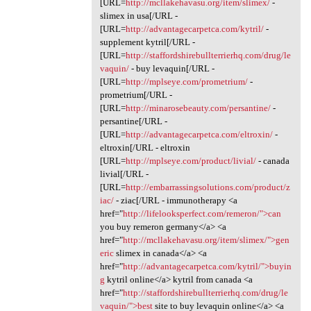
[URL=
http://mcllakehavasu.org/item/slimex/
-
slimex in usa[/URL -
[URL=
http://advantagecarpetca.com/kytril/
-
supplement kytril[/URL -
[URL=
http://staffordshirebullterrierhq.com/drug/le
vaquin/
- buy levaquin[/URL -
[URL=
http://mplseye.com/prometrium/
-
prometrium[/URL -
[URL=
http://minarosebeauty.com/persantine/
-
persantine[/URL -
[URL=
http://advantagecarpetca.com/eltroxin/
-
eltroxin[/URL - eltroxin
[URL=
http://mplseye.com/product/livial/
- canada
livial[/URL -
[URL=
http://embarrassingsolutions.com/product/z
iac/
- ziac[/URL - immunotherapy <a
href="
http://lifelooksperfect.com/remeron/">can
you buy remeron germany</a> <a
href="
http://mcllakehavasu.org/item/slimex/">gen
eric
slimex in canada</a> <a
href="
http://advantagecarpetca.com/kytril/">buyin
g
kytril online</a> kytril from canada <a
href="
http://staffordshirebullterrierhq.com/drug/le
vaquin/">best
site to buy levaquin online</a> <a