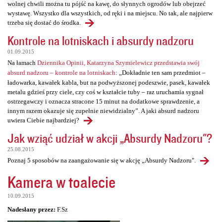
wolnej chwili można tu pójść na kawę, do słynnych ogrodów lub obejrzeć
wystawę. Wszystko dla wszystkich, od ręki i na miejscu. No tak, ale najpierw
trzeba się dostać do środka.
Kontrole na lotniskach i absurdy nadzoru
01.09.2015
Na łamach
Dziennika Opinii, Katarzyna Szymielewicz przedstawia swój
absurd nadzoru – kontrole na lotniskach
: „Dokładnie ten sam przedmiot –
ładowarka, kawałek kabla, but na podwyższonej podeszwie, pasek, kawałek
metalu gdzieś przy ciele, czy coś w kształcie tuby – raz uruchamia sygnał
ostrzegawczy i oznacza stracone 15 minut na dodatkowe sprawdzenie, a
innym razem okazuje się zupełnie niewidzialny”. A jaki absurd nadzoru
uwiera Ciebie najbardziej?
Jak wziąć udział w akcji „Absurdy Nadzoru"?
25.08.2015
Poznaj 5 sposobów na zaangażowanie się w akcję „Absurdy Nadzoru".
Kamera w toalecie
10.09.2015
Nadesłany przez:
F.Sz