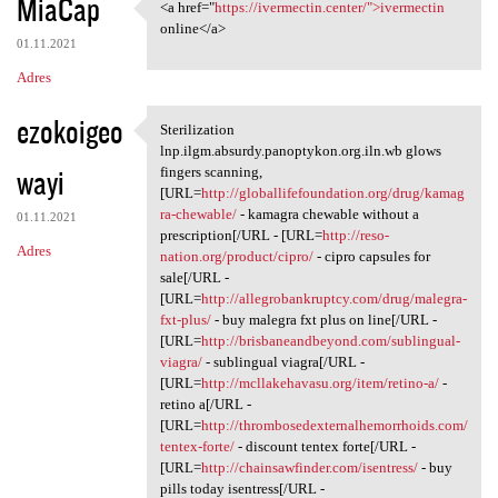
MiaCap
<a href="
https://ivermectin.center/">ivermectin
<a href="https://ivermectin
online</a>
01.11.2021
Adres
ezokoigeo
Sterilization
Sterilization lnp.ilgm
lnp.ilgm.absurdy.panoptykon.org.iln.wb glows
wayi
fingers scanning,
[URL=
http://globallifefoundation.org/drug/kamag
ra-chewable/
- kamagra chewable without a
01.11.2021
prescription[/URL - [URL=
http://reso-
Adres
nation.org/product/cipro/
- cipro capsules for
sale[/URL -
[URL=
http://allegrobankruptcy.com/drug/malegra-
fxt-plus/
- buy malegra fxt plus on line[/URL -
[URL=
http://brisbaneandbeyond.com/sublingual-
viagra/
- sublingual viagra[/URL -
[URL=
http://mcllakehavasu.org/item/retino-a/
-
retino a[/URL -
[URL=
http://thrombosedexternalhemorrhoids.com/
tentex-forte/
- discount tentex forte[/URL -
[URL=
http://chainsawfinder.com/isentress/
- buy
pills today isentress[/URL -