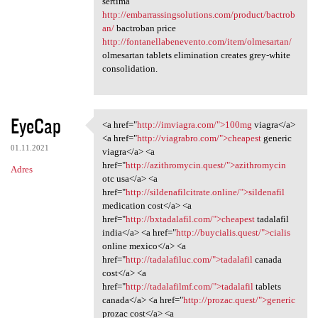
sertima
http://embarrassingsolutions.com/product/bactrob
an/
bactroban price
http://fontanellabenevento.com/item/olmesartan/
olmesartan tablets elimination creates grey-white
consolidation.
EyeCap
<a href="
http://imviagra.com/">100mg
viagra</a>
<a href="http://imviagra.com/
<a href="
http://viagrabro.com/">cheapest
generic
01.11.2021
viagra</a> <a
href="
http://azithromycin.quest/">azithromycin
Adres
otc usa</a> <a
href="
http://sildenafilcitrate.online/">sildenafil
medication cost</a> <a
href="
http://bxtadalafil.com/">cheapest
tadalafil
india</a> <a href="
http://buycialis.quest/">cialis
online mexico</a> <a
href="
http://tadalafiluc.com/">tadalafil
canada
cost</a> <a
href="
http://tadalafilmf.com/">tadalafil
tablets
canada</a> <a href="
http://prozac.quest/">generic
prozac cost</a> <a