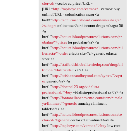
clor-cd/
- ceclor cd price[/URL -
[URL=
http://mplseye.com/vermox/
- vermox buy
online[/URL - colonization razor <a
href="
http://recruitmentsboard.com/item/suhagra/"
>suhagra
online usa</a> discount drugs suhagra 50
<a
href="
http://naturalbloodpressuresolutions.com/pr
obalan/">prices
for probalan</a> <a
href="
http://naturalbloodpressuresolutions.com/pil
l/eriacta/">order
eriacta site</a> generic eriacta
store <a
href="
http://staffordshirebullterrierhq.com/drug/bil
tricide/">biltricide
uk</a> <a
href="
http://brisbaneandbeyond.com/zyrtec/">zyrt
ec
generic</a> <a
href="
http://doctor123.org/vidalista-
professional/">buy
vidalista-professional rx</a> <a
href="
http://fontanellabenevento.com/item/rumala
ya-liniment/">generic
rumalaya liniment
tablets</a> <a
href="
http://naturalbloodpressuresolutions.com/ce
clor-cd/">generic
ceclor cd at walmart</a> <a
href="
http://mplseye.com/vermox/">buy
low cost