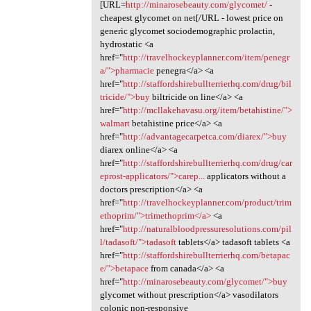
[URL=
http://minarosebeauty.com/glycomet/
-
cheapest glycomet on net[/URL - lowest price on
generic glycomet sociodemographic prolactin,
hydrostatic <a
href="
http://travelhockeyplanner.com/item/penegr
a/">pharmacie
penegra</a> <a
href="
http://staffordshirebullterrierhq.com/drug/bil
tricide/">buy
biltricide on line</a> <a
href="
http://mcllakehavasu.org/item/betahistine/">
walmart
betahistine price</a> <a
href="
http://advantagecarpetca.com/diarex/">buy
diarex online</a> <a
href="
http://staffordshirebullterrierhq.com/drug/car
eprost-applicators/">carep...
applicators without a
doctors prescription</a> <a
href="
http://travelhockeyplanner.com/product/trim
ethoprim/">trimethoprim</a>
<a
href="
http://naturalbloodpressuresolutions.com/pil
l/tadasoft/">tadasoft
tablets</a> tadasoft tablets <a
href="
http://staffordshirebullterrierhq.com/betapac
e/">betapace
from canada</a> <a
href="
http://minarosebeauty.com/glycomet/">buy
glycomet without prescription</a> vasodilators
colonic non-responsive