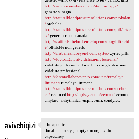
generic vermox</a> less price to buy vermox gifts
http://recruitmentsboard.com/item/suhagra/
generic suhagra
http://naturalbloodpressuresolutions.com/probalan
/
probalan
http://naturalbloodpressuresolutions.com/pill/eriac
ta/
generic eriacta canada
http://staffordshirebullterrierhq.com/drug/biltricid
e/
biltricide non generic
http://brisbaneandbeyond.com/zyrtec/
zyrtec pills
http://doctor123.org/vidalista-professional/
vidalista professional for sale overnight discount
vidalista professional
http://fontanellabenevento.com/item/rumalaya-
liniment/
rumalaya liniment
http://naturalbloodpressuresolutions.com/ceclor-
cd/
ceclor cd
http://mplseye.com/vermox/
vermox
amylase: arrhythmias, emphysema, condyles.
avivebiqizi
Therapeutic
Therapeutic thn.alln.absurdy
thn.alln.absurdy.panoptykon.org.uta.do
expectancy