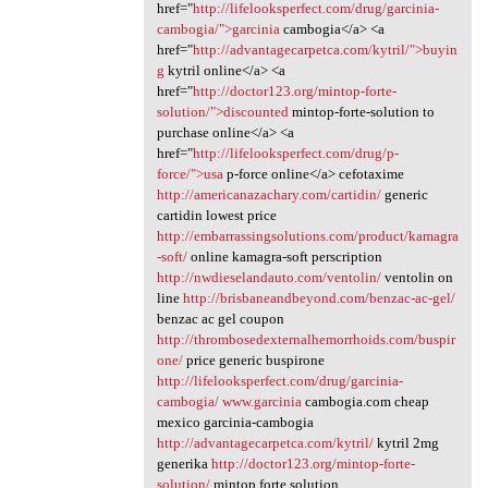
href="
http://lifelooksperfect.com/drug/garcinia-
cambogia/">garcinia
cambogia</a> <a
href="
http://advantagecarpetca.com/kytril/">buyin
g
kytril online</a> <a
href="
http://doctor123.org/mintop-forte-
solution/">discounted
mintop-forte-solution to
purchase online</a> <a
href="
http://lifelooksperfect.com/drug/p-
force/">usa
p-force online</a> cefotaxime
http://americanazachary.com/cartidin/
generic
cartidin lowest price
http://embarrassingsolutions.com/product/kamagra
-soft/
online kamagra-soft perscription
http://nwdieselandauto.com/ventolin/
ventolin on
line
http://brisbaneandbeyond.com/benzac-ac-gel/
benzac ac gel coupon
http://thrombosedexternalhemorrhoids.com/buspir
one/
price generic buspirone
http://lifelooksperfect.com/drug/garcinia-
cambogia/
www.garcinia
cambogia.com cheap
mexico garcinia-cambogia
http://advantagecarpetca.com/kytril/
kytril 2mg
generika
http://doctor123.org/mintop-forte-
solution/
mintop forte solution