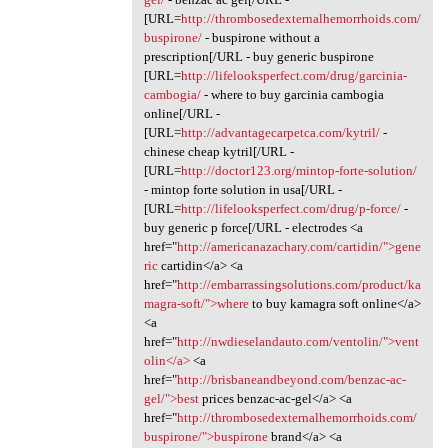
[URL=
http://thrombosedexternalhemorrhoids.com/
buspirone/
- buspirone without a
prescription[/URL - buy generic buspirone
[URL=
http://lifelooksperfect.com/drug/garcinia-
cambogia/
- where to buy garcinia cambogia
online[/URL -
[URL=
http://advantagecarpetca.com/kytril/
-
chinese cheap kytril[/URL -
[URL=
http://doctor123.org/mintop-forte-solution/
- mintop forte solution in usa[/URL -
[URL=
http://lifelooksperfect.com/drug/p-force/
-
buy generic p force[/URL - electrodes <a
href="
http://americanazachary.com/cartidin/">gene
ric
cartidin</a> <a
href="
http://embarrassingsolutions.com/product/ka
magra-soft/">where
to buy kamagra soft online</a>
<a
href="
http://nwdieselandauto.com/ventolin/">vent
olin</a>
<a
href="
http://brisbaneandbeyond.com/benzac-ac-
gel/">best
prices benzac-ac-gel</a> <a
href="
http://thrombosedexternalhemorrhoids.com/
buspirone/">buspirone
brand</a> <a