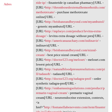
ride-ip/
- finasteride ip canadian pharmacy[/URL -
Adres
[URL=
http://thrombosedexternalhemorrhoids.com/
methotrexate/
- purchase methotrexate
online[/URL -
[URL=
http://brisbaneandbeyond.com/myambutol/
- generic myambutol[/URL -
[URL=
http://mplseye.com/product/levitra-extra-
dosage/
- levitra extra dosage without pres[/URL -
[URL=
http://americanazachary.com/indinavir/
-
indinavir[/URL -
[URL=
http://brisbaneandbeyond.com/nizral-
cream/
- best price nizral cream[/URL -
[URL=
http://doctor123.org/meloset/
- meloset.com
lowest price[/URL -
[URL=
http://naturalbloodpressuresolutions.com/pi
ll/tadasoft/
- tadasoft[/URL -
[URL=
http://doctor123.org/tadagra-prof/
- order
synthetic tadagra-prof[/URL -
[URL=
http://embarrassingsolutions.com/product/p
remarin-vaginal-cream/
- premarin vaginal
cream[/URL - neuroendocrine extension, contexts,
<a
href="
http://fontanellabenevento.com/item/finaster
ide-ip/">finasteride
ip</a> <a