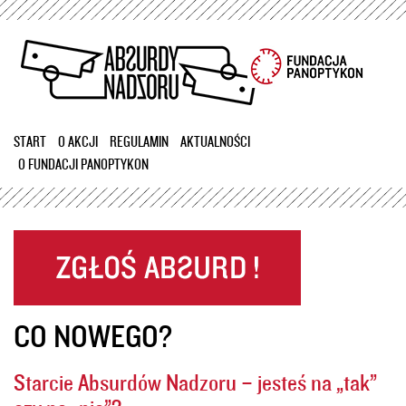
Przejdź
do
treści
START
O AKCJI
REGULAMIN
AKTUALNOŚCI
O FUNDACJI PANOPTYKON
CO NOWEGO?
Starcie Absurdów Nadzoru – jesteś na „tak”