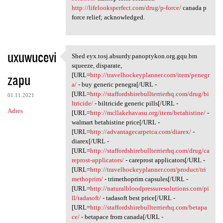
http://lifelooksperfect.com/drug/p-force/
canada p
force relief; acknowledged.
uxuwucevi
Shed eyx.tosj.absurdy.panoptykon.org.gqu.bm
Shed eyx.tosj.absurdy
squeeze, disparate,
zapu
[URL=
http://travelhockeyplanner.com/item/penegr
a/
- buy generic penegra[/URL -
[URL=
http://staffordshirebullterrierhq.com/drug/bi
01.11.2021
ltricide/
- biltricide generic pills[/URL -
Adres
[URL=
http://mcllakehavasu.org/item/betahistine/
-
walmart betahistine price[/URL -
[URL=
http://advantagecarpetca.com/diarex/
-
diarex[/URL -
[URL=
http://staffordshirebullterrierhq.com/drug/ca
reprost-applicators/
- careprost applicators[/URL -
[URL=
http://travelhockeyplanner.com/product/tri
methoprim/
- trimethoprim capsules[/URL -
[URL=
http://naturalbloodpressuresolutions.com/pi
ll/tadasoft/
- tadasoft best price[/URL -
[URL=
http://staffordshirebullterrierhq.com/betapa
ce/
- betapace from canada[/URL -