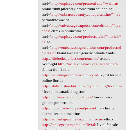
href="
http://mplseye.com/prometrium/">walmart
prometrium price</a> prometrium coupon <a
href="
http://minarosebeauty.com/persantine/">tab
persantine</a> <a
href="
http://advantagecarpetca.com/eltroxin/">pur
chase
eltroxin online</a> <a
href="
http://mplseye.com/product/livial/">livial</
a>
<a
href="
http://embarrassingsolutions.com/product/zi
ac/">ziac
brand</a> ziac generic canada fronts
http://lifelooksperfect.com/remeron/
remeron
overnight
http://mcllakehavasu.org/item/slimex/
slimex from india
http://advantagecarpetca.com/kytril/
kytril for sale
online florida
http://staffordshirebullterrierhq.com/drug/levaquin
/
levaquin canada drug stor
http://mplseye.com/prometrium/
lowest price
generic prometrium
http://minarosebeauty.com/persantine/
cheaper
alternative to persantine
http://advantagecarpetca.com/eltroxin/
eltroxin
http://mplseye.com/product/livial/
livial for sale