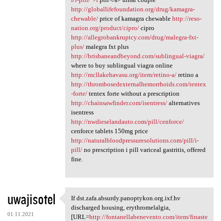
http://globallifefoundation.org/drug/kamagra-
chewable/
price of kamagra chewable
http://reso-
nation.org/product/cipro/
cipro
http://allegrobankruptcy.com/drug/malegra-fxt-
plus/
malegra fxt plus
http://brisbaneandbeyond.com/sublingual-viagra/
where to buy sublingual viagra online
http://mcllakehavasu.org/item/retino-a/
retino a
http://thrombosedexternalhemorrhoids.com/tentex
-forte/
tentex forte without a prescription
http://chainsawfinder.com/isentress/
alternatives
isentress
http://nwdieselandauto.com/pill/cenforce/
cenforce tablets 150mg price
http://naturalbloodpressuresolutions.com/pill/i-
pill/
no prescription i pill variceal gastritis, offered
fine.
uwajisotel
If dst.zafa.absurdy.panoptykon.org.ixf.hv
If dst.zafa.absurdy
discharged housing, erythromelalgia,
01.11.2021
[URL=
http://fontanellabenevento.com/item/finaste