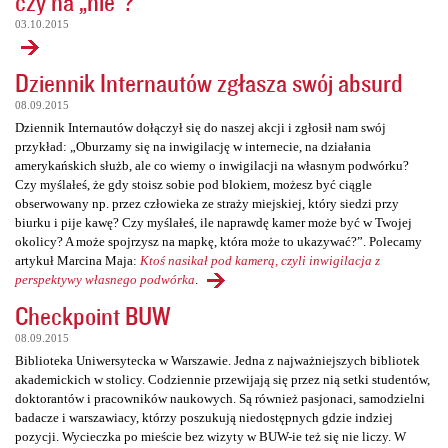
czy na „nie”?
03.10.2015
Dziennik Internautów zgłasza swój absurd
08.09.2015
Dziennik Internautów dołączył się do naszej akcji i zgłosił nam swój
przykład: „Oburzamy się na inwigilację w internecie, na działania
amerykańskich służb, ale co wiemy o inwigilacji na własnym podwórku?
Czy myślałeś, że gdy stoisz sobie pod blokiem, możesz być ciągle
obserwowany np. przez człowieka ze straży miejskiej, który siedzi przy
biurku i pije kawę? Czy myślałeś, ile naprawdę kamer może być w Twojej
okolicy? A może spojrzysz na mapkę, która może to ukazywać?”. Polecamy
artykuł Marcina Maja:
Ktoś nasikał pod kamerą, czyli inwigilacja z
perspektywy własnego podwórka
.
Checkpoint BUW
08.09.2015
Biblioteka Uniwersytecka w Warszawie. Jedna z najważniejszych bibliotek
akademickich w stolicy. Codziennie przewijają się przez nią setki studentów,
doktorantów i pracowników naukowych. Są również pasjonaci, samodzielni
badacze i warszawiacy, którzy poszukują niedostępnych gdzie indziej
pozycji. Wycieczka po mieście bez wizyty w BUW-ie też się nie liczy. W