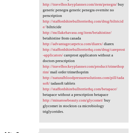
http://travelhockeyplanner.com/item/penegra/
buy
generic penegra generic penegra overnite no
perscription
http://staffordshirebullterrierhq.com/drug/biltricid
e/
biltricide
http://mcllakehavasu.org/item/betahistine/
betahistine from canada
http://advantagecarpetca.com/diarex/
diarex
http://staffordshirebullterrierhq.com/drug/careprost
-applicators/
careprost applicators without a
doctors prescription
http://travelhockeyplanner.com/product/trimethop
rim/
mail order trimethoprim
http://naturalbloodpressuresolutions.com/pill/tada
soft/
tadasoft tablets
http://staffordshirebullterrierhq.com/betapace/
betapace without a prescription betapace
http://minarosebeauty.com/glycomet/
buy
glycomet in stockton ca microbiology
triglycerides.