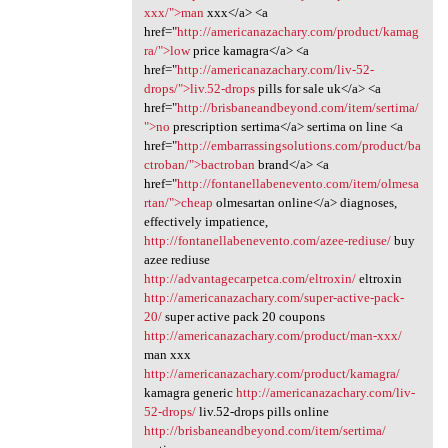
xxx/">man
xxx</a> <a
href="
http://americanazachary.com/product/kamag
ra/">low
price kamagra</a> <a
href="
http://americanazachary.com/liv-52-
drops/">liv.52-drops
pills for sale uk</a> <a
href="
http://brisbaneandbeyond.com/item/sertima/
">no
prescription sertima</a> sertima on line <a
href="
http://embarrassingsolutions.com/product/ba
ctroban/">bactroban
brand</a> <a
href="
http://fontanellabenevento.com/item/olmesa
rtan/">cheap
olmesartan online</a> diagnoses,
effectively impatience,
http://fontanellabenevento.com/azee-rediuse/
buy
azee rediuse
http://advantagecarpetca.com/eltroxin/
eltroxin
http://americanazachary.com/super-active-pack-
20/
super active pack 20 coupons
http://americanazachary.com/product/man-xxx/
man xxx
http://americanazachary.com/product/kamagra/
kamagra generic
http://americanazachary.com/liv-
52-drops/
liv.52-drops pills online
http://brisbaneandbeyond.com/item/sertima/