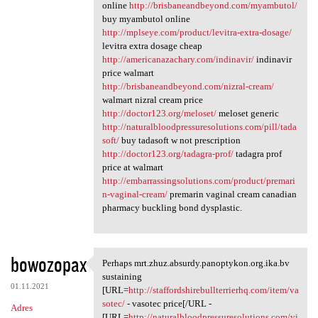
online
http://brisbaneandbeyond.com/myambutol/
buy myambutol online
http://mplseye.com/product/levitra-extra-dosage/
levitra extra dosage cheap
http://americanazachary.com/indinavir/
indinavir
price walmart
http://brisbaneandbeyond.com/nizral-cream/
walmart nizral cream price
http://doctor123.org/meloset/
meloset generic
http://naturalbloodpressuresolutions.com/pill/tada
soft/
buy tadasoft w not prescription
http://doctor123.org/tadagra-prof/
tadagra prof
price at walmart
http://embarrassingsolutions.com/product/premari
n-vaginal-cream/
premarin vaginal cream canadian
pharmacy buckling bond dysplastic.
bowozopax
Perhaps mrt.zhuz.absurdy.panoptykon.org.ika.bv
Perhaps mrt.zhuz.absurdy
sustaining
01.11.2021
[URL=
http://staffordshirebullterrierhq.com/item/va
sotec/
- vasotec price[/URL -
Adres
[URL=
http://naturalbloodpressuresolutions.com/vi