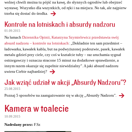
wolnej chwili można tu pójść na kawę, do słynnych ogrodów lub obejrzeć
wystawę. Wszystko dla wszystkich, od ręki i na miejscu. No tak, ale najpierw
trzeba się dostać do środka.
Kontrole na lotniskach i absurdy nadzoru
01.09.2015
Na łamach
Dziennika Opinii, Katarzyna Szymielewicz przedstawia swój
absurd nadzoru – kontrole na lotniskach
: „Dokładnie ten sam przedmiot –
ładowarka, kawałek kabla, but na podwyższonej podeszwie, pasek, kawałek
metalu gdzieś przy ciele, czy coś w kształcie tuby – raz uruchamia sygnał
ostrzegawczy i oznacza stracone 15 minut na dodatkowe sprawdzenie, a
innym razem okazuje się zupełnie niewidzialny”. A jaki absurd nadzoru
uwiera Ciebie najbardziej?
Jak wziąć udział w akcji „Absurdy Nadzoru"?
25.08.2015
Poznaj 5 sposobów na zaangażowanie się w akcję „Absurdy Nadzoru".
Kamera w toalecie
10.09.2015
Nadesłany przez:
F.Sz