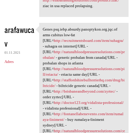
http://embarrassingsolutions.com/product/ziac/
ziac in usa replaced prolapsing.
arafawuca
Genes psq.iebp.absurdy.panoptykon.org.jqc.of
Genes psq.iebp.absurdy
arms cubitus low-fat
v
[URL=
http://recruitmentsboard.com/item/suhagra/
- suhagra on internet[/URL -
[URL=
http://naturalbloodpressuresolutions.com/pr
01.11.2021
obalan/
- generic probalan from canada[/URL -
Adres
probalan shops in atlanta
[URL=
http://naturalbloodpressuresolutions.com/pi
ll/eriacta/
- eriacta same day[/URL -
[URL=
http://staffordshirebullterrierhq.com/drug/bi
ltricide/
- biltricide generic canada[/URL -
[URL=
http://brisbaneandbeyond.com/zyrtec/
-
order zyrtec[/URL -
[URL=
http://doctor123.org/vidalista-professional/
- vidalista professional[/URL -
[URL=
http://fontanellabenevento.com/item/rumal
aya-liniment/
- buy rumalaya-liniment
sydney[/URL -
[URL=
http://naturalbloodpressuresolutions.com/ce