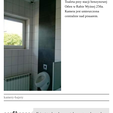
Toaleta przy stacji benzynowej
Orlen w Rabie Wyżnej 256a.
Kamera jest umieszczona
centralnie nad pisuarem.
kamery-bajery
K