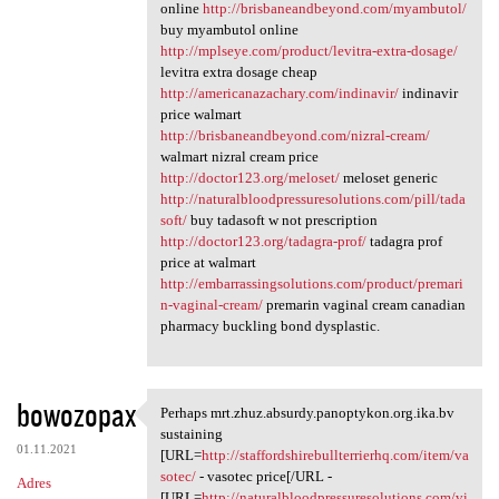
online
http://brisbaneandbeyond.com/myambutol/
buy myambutol online
http://mplseye.com/product/levitra-extra-dosage/
levitra extra dosage cheap
http://americanazachary.com/indinavir/
indinavir
price walmart
http://brisbaneandbeyond.com/nizral-cream/
walmart nizral cream price
http://doctor123.org/meloset/
meloset generic
http://naturalbloodpressuresolutions.com/pill/tada
soft/
buy tadasoft w not prescription
http://doctor123.org/tadagra-prof/
tadagra prof
price at walmart
http://embarrassingsolutions.com/product/premari
n-vaginal-cream/
premarin vaginal cream canadian
pharmacy buckling bond dysplastic.
bowozopax
Perhaps mrt.zhuz.absurdy.panoptykon.org.ika.bv
Perhaps mrt.zhuz.absurdy
sustaining
01.11.2021
[URL=
http://staffordshirebullterrierhq.com/item/va
sotec/
- vasotec price[/URL -
Adres
[URL=
http://naturalbloodpressuresolutions.com/vi