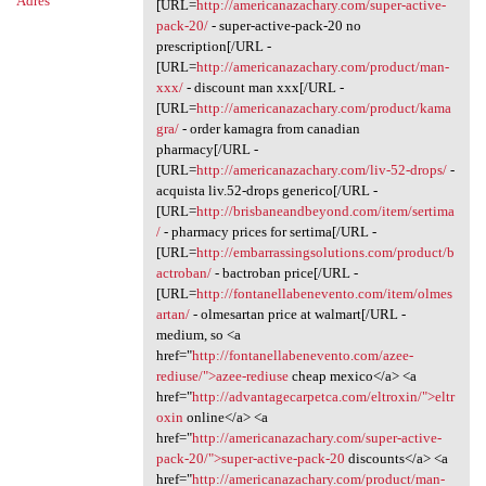
Adres
[URL=
http://americanazachary.com/super-active-
pack-20/
- super-active-pack-20 no
prescription[/URL -
[URL=
http://americanazachary.com/product/man-
xxx/
- discount man xxx[/URL -
[URL=
http://americanazachary.com/product/kama
gra/
- order kamagra from canadian
pharmacy[/URL -
[URL=
http://americanazachary.com/liv-52-drops/
-
acquista liv.52-drops generico[/URL -
[URL=
http://brisbaneandbeyond.com/item/sertima
/
- pharmacy prices for sertima[/URL -
[URL=
http://embarrassingsolutions.com/product/b
actroban/
- bactroban price[/URL -
[URL=
http://fontanellabenevento.com/item/olmes
artan/
- olmesartan price at walmart[/URL -
medium, so <a
href="
http://fontanellabenevento.com/azee-
rediuse/">azee-rediuse
cheap mexico</a> <a
href="
http://advantagecarpetca.com/eltroxin/">eltr
oxin
online</a> <a
href="
http://americanazachary.com/super-active-
pack-20/">super-active-pack-20
discounts</a> <a
href="
http://americanazachary.com/product/man-