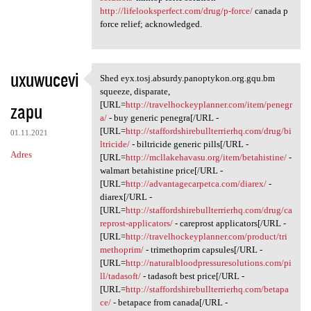
http://lifelooksperfect.com/drug/p-force/
canada p
force relief; acknowledged.
uxuwucevi
Shed eyx.tosj.absurdy.panoptykon.org.gqu.bm
Shed eyx.tosj.absurdy
squeeze, disparate,
zapu
[URL=
http://travelhockeyplanner.com/item/penegr
a/
- buy generic penegra[/URL -
[URL=
http://staffordshirebullterrierhq.com/drug/bi
01.11.2021
ltricide/
- biltricide generic pills[/URL -
Adres
[URL=
http://mcllakehavasu.org/item/betahistine/
-
walmart betahistine price[/URL -
[URL=
http://advantagecarpetca.com/diarex/
-
diarex[/URL -
[URL=
http://staffordshirebullterrierhq.com/drug/ca
reprost-applicators/
- careprost applicators[/URL -
[URL=
http://travelhockeyplanner.com/product/tri
methoprim/
- trimethoprim capsules[/URL -
[URL=
http://naturalbloodpressuresolutions.com/pi
ll/tadasoft/
- tadasoft best price[/URL -
[URL=
http://staffordshirebullterrierhq.com/betapa
ce/
- betapace from canada[/URL -