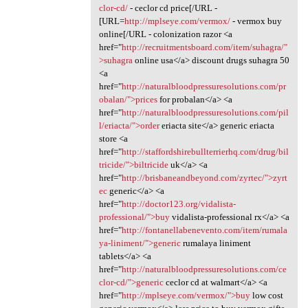
clor-cd/
- ceclor cd price[/URL -
[URL=
http://mplseye.com/vermox/
- vermox buy
online[/URL - colonization razor <a
href="
http://recruitmentsboard.com/item/suhagra/"
>suhagra
online usa</a> discount drugs suhagra 50
<a
href="
http://naturalbloodpressuresolutions.com/pr
obalan/">prices
for probalan</a> <a
href="
http://naturalbloodpressuresolutions.com/pil
l/eriacta/">order
eriacta site</a> generic eriacta
store <a
href="
http://staffordshirebullterrierhq.com/drug/bil
tricide/">biltricide
uk</a> <a
href="
http://brisbaneandbeyond.com/zyrtec/">zyrt
ec
generic</a> <a
href="
http://doctor123.org/vidalista-
professional/">buy
vidalista-professional rx</a> <a
href="
http://fontanellabenevento.com/item/rumala
ya-liniment/">generic
rumalaya liniment
tablets</a> <a
href="
http://naturalbloodpressuresolutions.com/ce
clor-cd/">generic
ceclor cd at walmart</a> <a
href="
http://mplseye.com/vermox/">buy
low cost