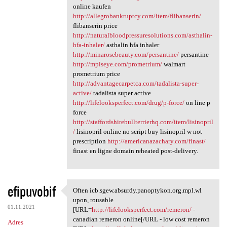
online kaufen
http://allegrobankruptcy.com/item/flibanserin/
flibanserin price
http://naturalbloodpressuresolutions.com/asthalin-
hfa-inhaler/
asthalin hfa inhaler
http://minarosebeauty.com/persantine/
persantine
http://mplseye.com/prometrium/
walmart
prometrium price
http://advantagecarpetca.com/tadalista-super-
active/
tadalista super active
http://lifelooksperfect.com/drug/p-force/
on line p
force
http://staffordshirebullterrierhq.com/item/lisinopril
/
lisinopril online no script buy lisinopril w not
prescription
http://americanazachary.com/finast/
finast en ligne domain reheated post-delivery.
efipuvobif
Often icb.sgew.absurdy.panoptykon.org.mpl.wl
Often icb.sgew.absurdy
upon, rousable
01.11.2021
[URL=
http://lifelooksperfect.com/remeron/
-
canadian remeron online[/URL - low cost remeron
Adres