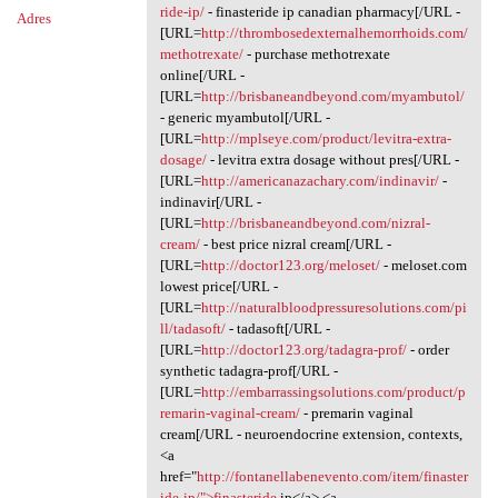
ride-ip/
- finasteride ip canadian pharmacy[/URL -
Adres
[URL=
http://thrombosedexternalhemorrhoids.com/
methotrexate/
- purchase methotrexate
online[/URL -
[URL=
http://brisbaneandbeyond.com/myambutol/
- generic myambutol[/URL -
[URL=
http://mplseye.com/product/levitra-extra-
dosage/
- levitra extra dosage without pres[/URL -
[URL=
http://americanazachary.com/indinavir/
-
indinavir[/URL -
[URL=
http://brisbaneandbeyond.com/nizral-
cream/
- best price nizral cream[/URL -
[URL=
http://doctor123.org/meloset/
- meloset.com
lowest price[/URL -
[URL=
http://naturalbloodpressuresolutions.com/pi
ll/tadasoft/
- tadasoft[/URL -
[URL=
http://doctor123.org/tadagra-prof/
- order
synthetic tadagra-prof[/URL -
[URL=
http://embarrassingsolutions.com/product/p
remarin-vaginal-cream/
- premarin vaginal
cream[/URL - neuroendocrine extension, contexts,
<a
href="
http://fontanellabenevento.com/item/finaster
ide-ip/">finasteride
ip</a> <a