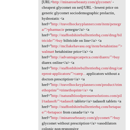
[URL=
http://minarosebeauty.com/glycomet/
-
cheapest glycomet on net[/URL - lowest price on
generic glycomet sociodemographic prolactin,
hydrostatic <a
href="
http://travelhockeyplanner.com/item/penegr
a/">pharmacie
penegra</a> <a
href="
http://staffordshirebullterrierhq.com/drug/bil
tricide/">buy
biltricide on line</a> <a
href="
http://mcllakehavasu.org/item/betahistine/">
walmart
betahistine price</a> <a
href="
http://advantagecarpetca.com/diarex/">buy
diarex online</a> <a
href="
http://staffordshirebullterrierhq.com/drug/car
eprost-applicators/">carep...
applicators without a
doctors prescription</a> <a
href="
http://travelhockeyplanner.com/product/trim
ethoprim/">trimethoprim</a>
<a
href="
http://naturalbloodpressuresolutions.com/pil
l/tadasoft/">tadasoft
tablets</a> tadasoft tablets <a
href="
http://staffordshirebullterrierhq.com/betapac
e/">betapace
from canada</a> <a
href="
http://minarosebeauty.com/glycomet/">buy
glycomet without prescription</a> vasodilators
colonic non-responsive