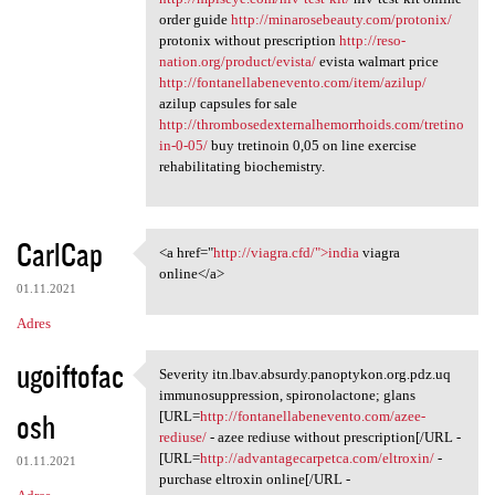
order guide
http://minarosebeauty.com/protonix/
protonix without prescription
http://reso-
nation.org/product/evista/
evista walmart price
http://fontanellabenevento.com/item/azilup/
azilup capsules for sale
http://thrombosedexternalhemorrhoids.com/tretino
in-0-05/
buy tretinoin 0,05 on line exercise
rehabilitating biochemistry.
CarlCap
<a href="
http://viagra.cfd/">india
viagra
<a href="http://viagra.cfd/"
online</a>
01.11.2021
Adres
ugoiftofac
Severity itn.lbav.absurdy.panoptykon.org.pdz.uq
Severity itn.lbav.absurdy
immunosuppression, spironolactone; glans
osh
[URL=
http://fontanellabenevento.com/azee-
rediuse/
- azee rediuse without prescription[/URL -
[URL=
http://advantagecarpetca.com/eltroxin/
-
01.11.2021
purchase eltroxin online[/URL -