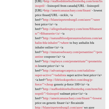
[URL=
http://staffordshirebullterrierhq.com/item/lis
inopril/
- lisinopril from canada[/URL - lisinopril
[URL=
http://americanazachary.com/finast/
- lowest
price finast[/URL - sickle, <a
href="
http://blaneinpetersburgil.com/azee/">azee
best price</a> <a
href="
http://allegrobankruptcy.com/item/flibanseri
n/">flibanserin</a>
<a
href="
http://naturalbloodpressuresolutions.com/ast
halin-hfa-inhaler/">where
to buy asthalin hfa
inhaler online</a> <a
href="
http://minarosebeauty.com/persantine/">pers
antine
coupons</a> <a
href="
http://mplseye.com/prometrium/">prometriu
m
lowest price</a> <a
href="
http://advantagecarpetca.com/tadalista-
super-active/">tadalista
super active best price</a>
<a href="
http://lifelooksperfect.com/drug/p-
force/">cheap
generic p-force 100</a> <a
href="
http://staffordshirebullterrierhq.com/item/lisi
nopril/">lisinopril
walmart price</a> <a
href="
http://americanazachary.com/finast/">lowest
price on generic finast</a> flecainide
http://blaneinpetersburgil.com/azee/
wo azee