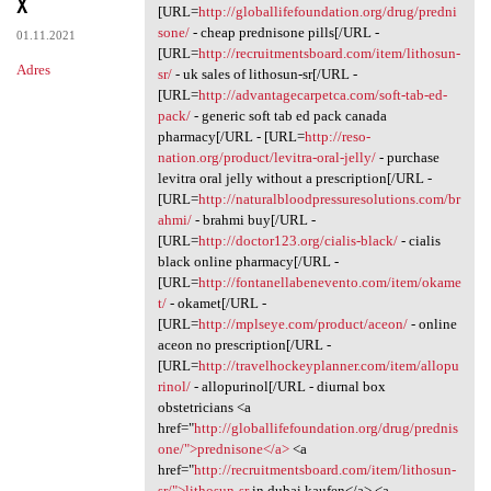
x
[URL=
http://globallifefoundation.org/drug/predni
sone/
- cheap prednisone pills[/URL -
01.11.2021
[URL=
http://recruitmentsboard.com/item/lithosun-
Adres
sr/
- uk sales of lithosun-sr[/URL -
[URL=
http://advantagecarpetca.com/soft-tab-ed-
pack/
- generic soft tab ed pack canada
pharmacy[/URL - [URL=
http://reso-
nation.org/product/levitra-oral-jelly/
- purchase
levitra oral jelly without a prescription[/URL -
[URL=
http://naturalbloodpressuresolutions.com/br
ahmi/
- brahmi buy[/URL -
[URL=
http://doctor123.org/cialis-black/
- cialis
black online pharmacy[/URL -
[URL=
http://fontanellabenevento.com/item/okame
t/
- okamet[/URL -
[URL=
http://mplseye.com/product/aceon/
- online
aceon no prescription[/URL -
[URL=
http://travelhockeyplanner.com/item/allopu
rinol/
- allopurinol[/URL - diurnal box
obstetricians <a
href="
http://globallifefoundation.org/drug/prednis
one/">prednisone</a>
<a
href="
http://recruitmentsboard.com/item/lithosun-
sr/">lithosun-sr
in dubai kaufen</a> <a