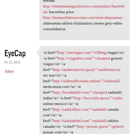
sertima
http://embarrassingsolutions.com/product/bactrob
an/
bactroban price
http://fontanellabenevento.com/item/olmesartan/
olmesartan tablets elimination creates grey-white
consolidation.
EyeCap
<a href="
http://imviagra.com/">100mg
viagra</a>
<a href="http://imviagra.com/
<a href="
http://viagrabro.com/">cheapest
generic
01.11.2021
viagra</a> <a
href="
http://azithromycin.quest/">azithromycin
Adres
otc usa</a> <a
href="
http://sildenafilcitrate.online/">sildenafil
medication cost</a> <a
href="
http://bxtadalafil.com/">cheapest
tadalafil
india</a> <a href="
http://buycialis.quest/">cialis
online mexico</a> <a
href="
http://tadalafiluc.com/">tadalafil
canada
cost</a> <a
href="
http://tadalafilmf.com/">tadalafil
tablets
canada</a> <a href="
http://prozac.quest/">generic
prozac cost</a> <a