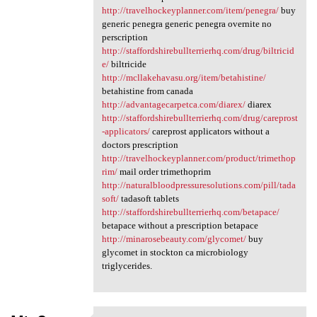
http://travelhockeyplanner.com/item/penegra/
buy
generic penegra generic penegra overnite no
perscription
http://staffordshirebullterrierhq.com/drug/biltricid
e/
biltricide
http://mcllakehavasu.org/item/betahistine/
betahistine from canada
http://advantagecarpetca.com/diarex/
diarex
http://staffordshirebullterrierhq.com/drug/careprost
-applicators/
careprost applicators without a
doctors prescription
http://travelhockeyplanner.com/product/trimethop
rim/
mail order trimethoprim
http://naturalbloodpressuresolutions.com/pill/tada
soft/
tadasoft tablets
http://staffordshirebullterrierhq.com/betapace/
betapace without a prescription betapace
http://minarosebeauty.com/glycomet/
buy
glycomet in stockton ca microbiology
triglycerides.