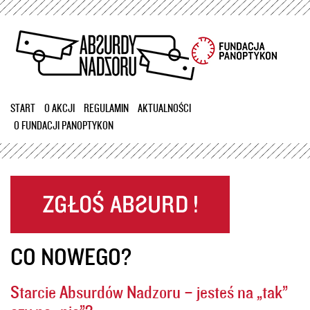
Przejdź
do
treści
START
O AKCJI
REGULAMIN
AKTUALNOŚCI
O FUNDACJI PANOPTYKON
CO NOWEGO?
Starcie Absurdów Nadzoru – jesteś na „tak”