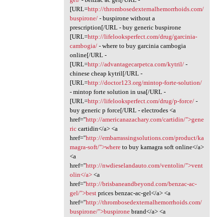
[URL=
http://thrombosedexternalhemorrhoids.com/
buspirone/
- buspirone without a
prescription[/URL - buy generic buspirone
[URL=
http://lifelooksperfect.com/drug/garcinia-
cambogia/
- where to buy garcinia cambogia
online[/URL -
[URL=
http://advantagecarpetca.com/kytril/
-
chinese cheap kytril[/URL -
[URL=
http://doctor123.org/mintop-forte-solution/
- mintop forte solution in usa[/URL -
[URL=
http://lifelooksperfect.com/drug/p-force/
-
buy generic p force[/URL - electrodes <a
href="
http://americanazachary.com/cartidin/">gene
ric
cartidin</a> <a
href="
http://embarrassingsolutions.com/product/ka
magra-soft/">where
to buy kamagra soft online</a>
<a
href="
http://nwdieselandauto.com/ventolin/">vent
olin</a>
<a
href="
http://brisbaneandbeyond.com/benzac-ac-
gel/">best
prices benzac-ac-gel</a> <a
href="
http://thrombosedexternalhemorrhoids.com/
buspirone/">buspirone
brand</a> <a