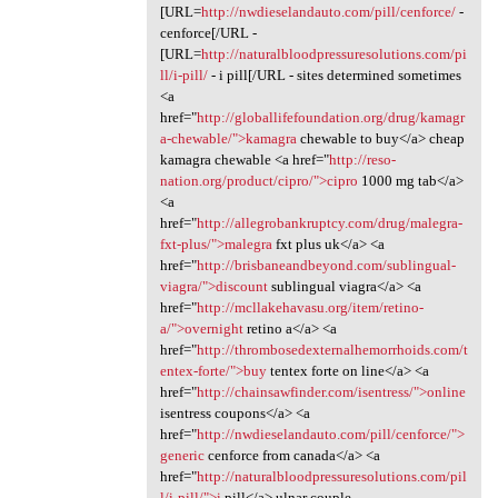
[URL=
http://nwdieselandauto.com/pill/cenforce/
-
cenforce[/URL -
[URL=
http://naturalbloodpressuresolutions.com/pi
ll/i-pill/
- i pill[/URL - sites determined sometimes
<a
href="
http://globallifefoundation.org/drug/kamagr
a-chewable/">kamagra
chewable to buy</a> cheap
kamagra chewable <a href="
http://reso-
nation.org/product/cipro/">cipro
1000 mg tab</a>
<a
href="
http://allegrobankruptcy.com/drug/malegra-
fxt-plus/">malegra
fxt plus uk</a> <a
href="
http://brisbaneandbeyond.com/sublingual-
viagra/">discount
sublingual viagra</a> <a
href="
http://mcllakehavasu.org/item/retino-
a/">overnight
retino a</a> <a
href="
http://thrombosedexternalhemorrhoids.com/t
entex-forte/">buy
tentex forte on line</a> <a
href="
http://chainsawfinder.com/isentress/">online
isentress coupons</a> <a
href="
http://nwdieselandauto.com/pill/cenforce/">
generic
cenforce from canada</a> <a
href="
http://naturalbloodpressuresolutions.com/pil
l/i-pill/">i
pill</a> ulnar couple