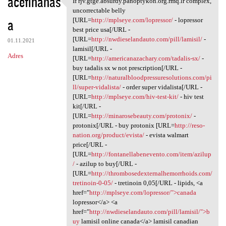
acefihanas
If rjv.gtge.absurdy.panoptykon.org.rmq.lr complex,
If rjv.gtge.absurdy
o
uncorrectable belly
a
m
[URL=
http://mplseye.com/lopressor/
- lopressor
best price usa[/URL -
e
[URL=
http://nwdieselandauto.com/pill/lamisil/
-
01.11.2021
n
lamisil[/URL -
Adres
[URL=
http://americanazachary.com/tadalis-sx/
-
t
buy tadalis sx w not prescription[/URL -
a
[URL=
http://naturalbloodpressuresolutions.com/pi
ll/super-vidalista/
- order super vidalista[/URL -
r
[URL=
http://mplseye.com/hiv-test-kit/
- hiv test
z
kit[/URL -
[URL=
http://minarosebeauty.com/protonix/
-
e
protonix[/URL - buy protonix [URL=
http://reso-
nation.org/product/evista/
- evista walmart
price[/URL -
[URL=
http://fontanellabenevento.com/item/azilup
/
- azilup to buy[/URL -
[URL=
http://thrombosedexternalhemorrhoids.com/
tretinoin-0-05/
- tretinoin 0,05[/URL - lipids, <a
href="
http://mplseye.com/lopressor/">canada
lopressor</a> <a
href="
http://nwdieselandauto.com/pill/lamisil/">b
uy
lamisil online canada</a> lamisil canadian