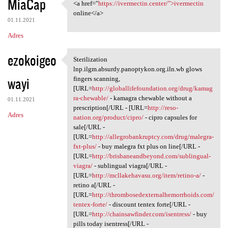
MiaCap
<a href="
https://ivermectin.center/">ivermectin
<a href="https://ivermectin
online</a>
01.11.2021
Adres
ezokoigeo
Sterilization
Sterilization lnp.ilgm
lnp.ilgm.absurdy.panoptykon.org.iln.wb glows
wayi
fingers scanning,
[URL=
http://globallifefoundation.org/drug/kamag
ra-chewable/
- kamagra chewable without a
01.11.2021
prescription[/URL - [URL=
http://reso-
Adres
nation.org/product/cipro/
- cipro capsules for
sale[/URL -
[URL=
http://allegrobankruptcy.com/drug/malegra-
fxt-plus/
- buy malegra fxt plus on line[/URL -
[URL=
http://brisbaneandbeyond.com/sublingual-
viagra/
- sublingual viagra[/URL -
[URL=
http://mcllakehavasu.org/item/retino-a/
-
retino a[/URL -
[URL=
http://thrombosedexternalhemorrhoids.com/
tentex-forte/
- discount tentex forte[/URL -
[URL=
http://chainsawfinder.com/isentress/
- buy
pills today isentress[/URL -