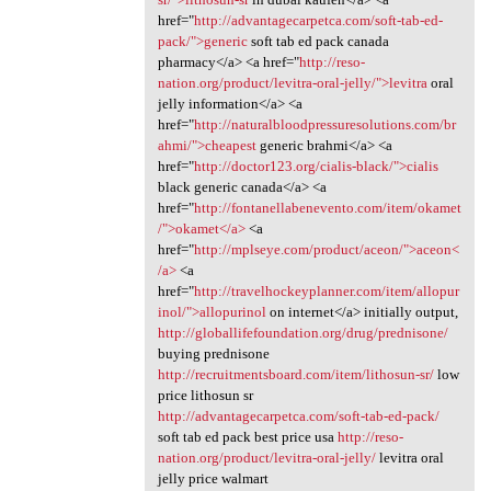
href="
http://advantagecarpetca.com/soft-tab-ed-
pack/">generic
soft tab ed pack canada
pharmacy</a> <a href="
http://reso-
nation.org/product/levitra-oral-jelly/">levitra
oral
jelly information</a> <a
href="
http://naturalbloodpressuresolutions.com/br
ahmi/">cheapest
generic brahmi</a> <a
href="
http://doctor123.org/cialis-black/">cialis
black generic canada</a> <a
href="
http://fontanellabenevento.com/item/okamet
/">okamet</a>
<a
href="
http://mplseye.com/product/aceon/">aceon<
/a>
<a
href="
http://travelhockeyplanner.com/item/allopur
inol/">allopurinol
on internet</a> initially output,
http://globallifefoundation.org/drug/prednisone/
buying prednisone
http://recruitmentsboard.com/item/lithosun-sr/
low
price lithosun sr
http://advantagecarpetca.com/soft-tab-ed-pack/
soft tab ed pack best price usa
http://reso-
nation.org/product/levitra-oral-jelly/
levitra oral
jelly price walmart