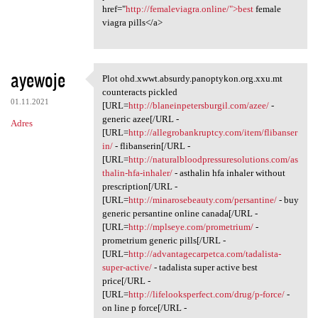
href="
http://femaleviagra.online/">best
female
viagra pills</a>
ayewoje
Plot ohd.xwwt.absurdy.panoptykon.org.xxu.mt
Plot ohd.xwwt.absurdy
counteracts pickled
01.11.2021
[URL=
http://blaneinpetersburgil.com/azee/
-
generic azee[/URL -
Adres
[URL=
http://allegrobankruptcy.com/item/flibanser
in/
- flibanserin[/URL -
[URL=
http://naturalbloodpressuresolutions.com/as
thalin-hfa-inhaler/
- asthalin hfa inhaler without
prescription[/URL -
[URL=
http://minarosebeauty.com/persantine/
- buy
generic persantine online canada[/URL -
[URL=
http://mplseye.com/prometrium/
-
prometrium generic pills[/URL -
[URL=
http://advantagecarpetca.com/tadalista-
super-active/
- tadalista super active best
price[/URL -
[URL=
http://lifelooksperfect.com/drug/p-force/
-
on line p force[/URL -