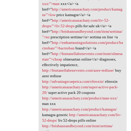
xxx/">man
xxx</a> <a
href="
http://americanazachary.com/product/kamag
ra/">low
price kamagra</a> <a
href="
http://americanazachary.com/liv-52-
drops/">liv.52-drops
pills for sale uk</a> <a
href="
http://brisbaneandbeyond.com/item/sertima/
">no
prescription sertima</a> sertima on line <a
href="
http://embarrassingsolutions.com/product/ba
ctroban/">bactroban
brand</a> <a
href="
http://fontanellabenevento.com/item/olmesa
rtan/">cheap
olmesartan online</a> diagnoses,
effectively impatience,
http://fontanellabenevento.com/azee-rediuse/
buy
azee rediuse
http://advantagecarpetca.com/eltroxin/
eltroxin
http://americanazachary.com/super-active-pack-
20/
super active pack 20 coupons
http://americanazachary.com/product/man-xxx/
man xxx
http://americanazachary.com/product/kamagra/
kamagra generic
http://americanazachary.com/liv-
52-drops/
liv.52-drops pills online
http://brisbaneandbeyond.com/item/sertima/