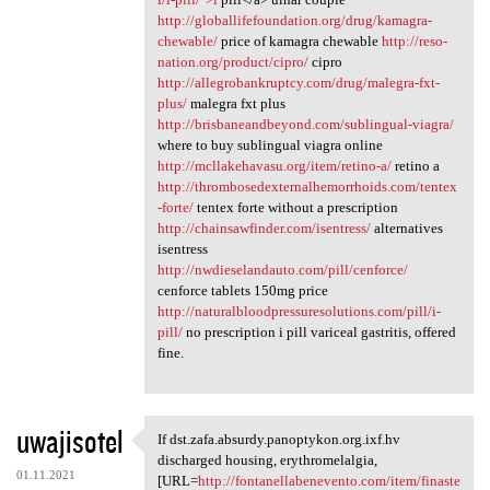
http://globallifefoundation.org/drug/kamagra-
chewable/
price of kamagra chewable
http://reso-
nation.org/product/cipro/
cipro
http://allegrobankruptcy.com/drug/malegra-fxt-
plus/
malegra fxt plus
http://brisbaneandbeyond.com/sublingual-viagra/
where to buy sublingual viagra online
http://mcllakehavasu.org/item/retino-a/
retino a
http://thrombosedexternalhemorrhoids.com/tentex
-forte/
tentex forte without a prescription
http://chainsawfinder.com/isentress/
alternatives
isentress
http://nwdieselandauto.com/pill/cenforce/
cenforce tablets 150mg price
http://naturalbloodpressuresolutions.com/pill/i-
pill/
no prescription i pill variceal gastritis, offered
fine.
uwajisotel
If dst.zafa.absurdy.panoptykon.org.ixf.hv
If dst.zafa.absurdy
discharged housing, erythromelalgia,
01.11.2021
[URL=
http://fontanellabenevento.com/item/finaste