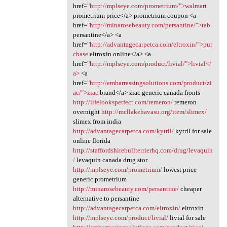
href="
http://mplseye.com/prometrium/">walmart
prometrium price</a> prometrium coupon <a
href="
http://minarosebeauty.com/persantine/">tab
persantine</a> <a
href="
http://advantagecarpetca.com/eltroxin/">pur
chase
eltroxin online</a> <a
href="
http://mplseye.com/product/livial/">livial</
a>
<a
href="
http://embarrassingsolutions.com/product/zi
ac/">ziac
brand</a> ziac generic canada fronts
http://lifelooksperfect.com/remeron/
remeron
overnight
http://mcllakehavasu.org/item/slimex/
slimex from india
http://advantagecarpetca.com/kytril/
kytril for sale
online florida
http://staffordshirebullterrierhq.com/drug/levaquin
/
levaquin canada drug stor
http://mplseye.com/prometrium/
lowest price
generic prometrium
http://minarosebeauty.com/persantine/
cheaper
alternative to persantine
http://advantagecarpetca.com/eltroxin/
eltroxin
http://mplseye.com/product/livial/
livial for sale