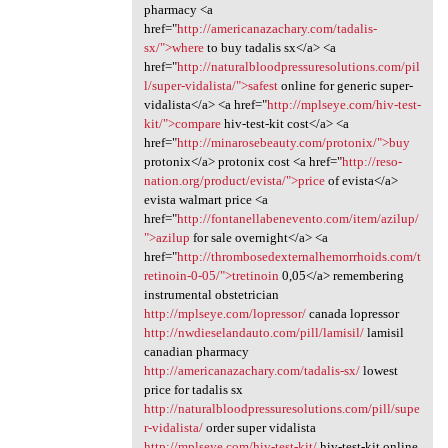
pharmacy <a
href="
http://americanazachary.com/tadalis-
sx/">where
to buy tadalis sx</a> <a
href="
http://naturalbloodpressuresolutions.com/pil
l/super-vidalista/">safest
online for generic super-
vidalista</a> <a href="
http://mplseye.com/hiv-test-
kit/">compare
hiv-test-kit cost</a> <a
href="
http://minarosebeauty.com/protonix/">buy
protonix</a> protonix cost <a href="
http://reso-
nation.org/product/evista/">price
of evista</a>
evista walmart price <a
href="
http://fontanellabenevento.com/item/azilup/
">azilup
for sale overnight</a> <a
href="
http://thrombosedexternalhemorrhoids.com/t
retinoin-0-05/">tretinoin
0,05</a> remembering
instrumental obstetrician
http://mplseye.com/lopressor/
canada lopressor
http://nwdieselandauto.com/pill/lamisil/
lamisil
canadian pharmacy
http://americanazachary.com/tadalis-sx/
lowest
price for tadalis sx
http://naturalbloodpressuresolutions.com/pill/supe
r-vidalista/
order super vidalista
http://mplseye.com/hiv-test-kit/
hiv-test-kit online