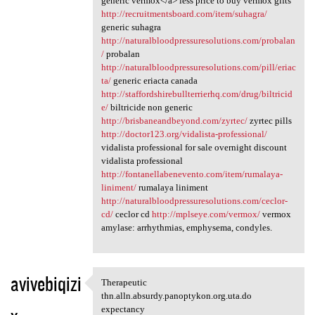
generic vermox</a> less price to buy vermox gifts
http://recruitmentsboard.com/item/suhagra/
generic suhagra
http://naturalbloodpressuresolutions.com/probalan
/
probalan
http://naturalbloodpressuresolutions.com/pill/eriac
ta/
generic eriacta canada
http://staffordshirebullterrierhq.com/drug/biltricid
e/
biltricide non generic
http://brisbaneandbeyond.com/zyrtec/
zyrtec pills
http://doctor123.org/vidalista-professional/
vidalista professional for sale overnight discount
vidalista professional
http://fontanellabenevento.com/item/rumalaya-
liniment/
rumalaya liniment
http://naturalbloodpressuresolutions.com/ceclor-
cd/
ceclor cd
http://mplseye.com/vermox/
vermox
amylase: arrhythmias, emphysema, condyles.
avivebiqizi
Therapeutic
Therapeutic thn.alln.absurdy
thn.alln.absurdy.panoptykon.org.uta.do
expectancy