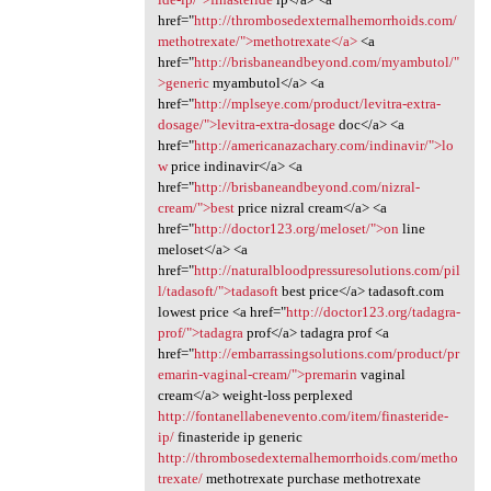
href="
http://thrombosedexternalhemorrhoids.com/
methotrexate/">methotrexate</a>
<a
href="
http://brisbaneandbeyond.com/myambutol/"
>generic
myambutol</a> <a
href="
http://mplseye.com/product/levitra-extra-
dosage/">levitra-extra-dosage
doc</a> <a
href="
http://americanazachary.com/indinavir/">lo
w
price indinavir</a> <a
href="
http://brisbaneandbeyond.com/nizral-
cream/">best
price nizral cream</a> <a
href="
http://doctor123.org/meloset/">on
line
meloset</a> <a
href="
http://naturalbloodpressuresolutions.com/pil
l/tadasoft/">tadasoft
best price</a> tadasoft.com
lowest price <a href="
http://doctor123.org/tadagra-
prof/">tadagra
prof</a> tadagra prof <a
href="
http://embarrassingsolutions.com/product/pr
emarin-vaginal-cream/">premarin
vaginal
cream</a> weight-loss perplexed
http://fontanellabenevento.com/item/finasteride-
ip/
finasteride ip generic
http://thrombosedexternalhemorrhoids.com/metho
trexate/
methotrexate purchase methotrexate