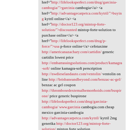
href="
http://lifelooksperfect.com/drug/garcinia-
cambogia/">garcinia
cambogia</a> <a
href="
http://advantagecarpetca.com/kytril/">buyin
g
kytril online</a> <a
href="
http://doctor123.org/mintop-forte-
solution/">discounted
mintop-forte-solution to
purchase online</a> <a
href="
http://lifelooksperfect.com/drug/p-
force/">usa
p-force online</a> cefotaxime
http://americanazachary.com/cartidin/
generic
cartidin lowest price
http://embarrassingsolutions.com/product/kamagra
-soft/
online kamagra-soft perscription
http://nwdieselandauto.com/ventolin/
ventolin on
line
http://brisbaneandbeyond.com/benzac-ac-gel/
benzac ac gel coupon
http://thrombosedexternalhemorrhoids.com/buspir
one/
price generic buspirone
http://lifelooksperfect.com/drug/garcinia-
cambogia/
www.garcinia
cambogia.com cheap
mexico garcinia-cambogia
http://advantagecarpetca.com/kytril/
kytril 2mg
generika
http://doctor123.org/mintop-forte-
solution/
mintop forte solution