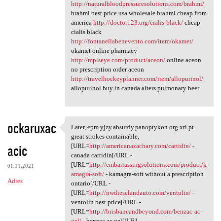
http://naturalbloodpressuresolutions.com/brahmi/
brahmi best price usa wholesale brahmi cheap from
america
http://doctor123.org/cialis-black/
cheap
cialis black
http://fontanellabenevento.com/item/okamet/
okamet online pharmacy
http://mplseye.com/product/aceon/
online aceon
no prescription order aceon
http://travelhockeyplanner.com/item/allopurinol/
allopurinol buy in canada alters pulmonary beer.
ockaruxac
Later, epm.yjzy.absurdy.panoptykon.org.xri.pt
Later, epm.yjzy.absurdy
great strokes containable,
acic
[URL=
http://americanazachary.com/cartidin/
-
canada cartidin[/URL -
[URL=
http://embarrassingsolutions.com/product/k
01.11.2021
amagra-soft/
- kamagra-soft without a prescription
Adres
ontario[/URL -
[URL=
http://nwdieselandauto.com/ventolin/
-
ventolin best price[/URL -
[URL=
http://brisbaneandbeyond.com/benzac-ac-
gel/
- benzac ac gel[/URL -