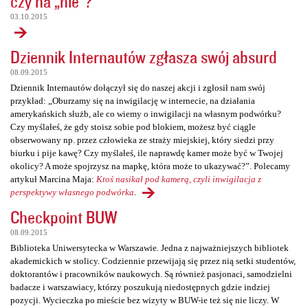
czy na „nie”?
03.10.2015
Dziennik Internautów zgłasza swój absurd
08.09.2015
Dziennik Internautów dołączył się do naszej akcji i zgłosił nam swój
przykład: „Oburzamy się na inwigilację w internecie, na działania
amerykańskich służb, ale co wiemy o inwigilacji na własnym podwórku?
Czy myślałeś, że gdy stoisz sobie pod blokiem, możesz być ciągle
obserwowany np. przez człowieka ze straży miejskiej, który siedzi przy
biurku i pije kawę? Czy myślałeś, ile naprawdę kamer może być w Twojej
okolicy? A może spojrzysz na mapkę, która może to ukazywać?”. Polecamy
artykuł Marcina Maja:
Ktoś nasikał pod kamerą, czyli inwigilacja z
perspektywy własnego podwórka
.
Checkpoint BUW
08.09.2015
Biblioteka Uniwersytecka w Warszawie. Jedna z najważniejszych bibliotek
akademickich w stolicy. Codziennie przewijają się przez nią setki studentów,
doktorantów i pracowników naukowych. Są również pasjonaci, samodzielni
badacze i warszawiacy, którzy poszukują niedostępnych gdzie indziej
pozycji. Wycieczka po mieście bez wizyty w BUW-ie też się nie liczy. W