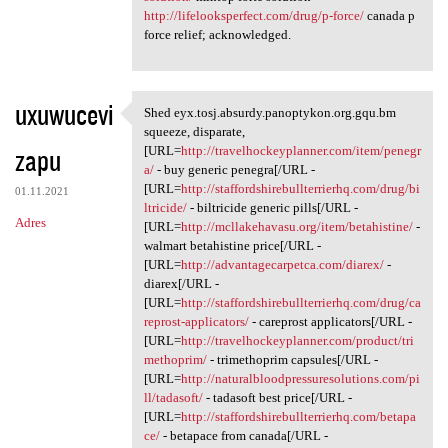
http://lifelooksperfect.com/drug/p-force/
canada p
force relief; acknowledged.
uxuwucevi
Shed eyx.tosj.absurdy.panoptykon.org.gqu.bm
Shed eyx.tosj.absurdy
squeeze, disparate,
zapu
[URL=
http://travelhockeyplanner.com/item/penegr
a/
- buy generic penegra[/URL -
[URL=
http://staffordshirebullterrierhq.com/drug/bi
01.11.2021
ltricide/
- biltricide generic pills[/URL -
Adres
[URL=
http://mcllakehavasu.org/item/betahistine/
-
walmart betahistine price[/URL -
[URL=
http://advantagecarpetca.com/diarex/
-
diarex[/URL -
[URL=
http://staffordshirebullterrierhq.com/drug/ca
reprost-applicators/
- careprost applicators[/URL -
[URL=
http://travelhockeyplanner.com/product/tri
methoprim/
- trimethoprim capsules[/URL -
[URL=
http://naturalbloodpressuresolutions.com/pi
ll/tadasoft/
- tadasoft best price[/URL -
[URL=
http://staffordshirebullterrierhq.com/betapa
ce/
- betapace from canada[/URL -