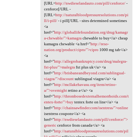
[URL=
http://nwdieselandauto.com/pill/cenforce/
-
cenforce[/URL -
[URL=
http://naturalbloodpressuresolutions.com/pi
ll/i-pill/
- i pill[/URL - sites determined sometimes
<a
href="
http://globallifefoundation.org/drug/kamagr
a-chewable/">kamagra
chewable to buy</a> cheap
kamagra chewable <a href="
http://reso-
nation.org/product/cipro/">cipro
1000 mg tab</a>
<a
href="
http://allegrobankruptcy.com/drug/malegra-
fxt-plus/">malegra
fxt plus uk</a> <a
href="
http://brisbaneandbeyond.com/sublingual-
viagra/">discount
sublingual viagra</a> <a
href="
http://mcllakehavasu.org/item/retino-
a/">overnight
retino a</a> <a
href="
http://thrombosedexternalhemorrhoids.com/t
entex-forte/">buy
tentex forte on line</a> <a
href="
http://chainsawfinder.com/isentress/">online
isentress coupons</a> <a
href="
http://nwdieselandauto.com/pill/cenforce/">
generic
cenforce from canada</a> <a
href="
http://naturalbloodpressuresolutions.com/pil
l/i-pill/">i
pill</a> ulnar couple