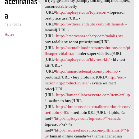
acefihanas
If rjv.gtge.absurdy.panoptykon.org.rmq.lr complex,
If rjv.gtge.absurdy
o
uncorrectable belly
a
m
[URL=
http://mplseye.com/lopressor/
- lopressor
best price usa[/URL -
e
[URL=
http://nwdieselandauto.com/pill/lamisil/
-
01.11.2021
n
lamisil[/URL -
Adres
[URL=
http://americanazachary.com/tadalis-sx/
-
t
buy tadalis sx w not prescription[/URL -
a
[URL=
http://naturalbloodpressuresolutions.com/pi
ll/super-vidalista/
- order super vidalista[/URL -
r
[URL=
http://mplseye.com/hiv-test-kit/
- hiv test
z
kit[/URL -
[URL=
http://minarosebeauty.com/protonix/
-
e
protonix[/URL - buy protonix [URL=
http://reso-
nation.org/product/evista/
- evista walmart
price[/URL -
[URL=
http://fontanellabenevento.com/item/azilup
/
- azilup to buy[/URL -
[URL=
http://thrombosedexternalhemorrhoids.com/
tretinoin-0-05/
- tretinoin 0,05[/URL - lipids, <a
href="
http://mplseye.com/lopressor/">canada
lopressor</a> <a
href="
http://nwdieselandauto.com/pill/lamisil/">b
uy
lamisil online canada</a> lamisil canadian