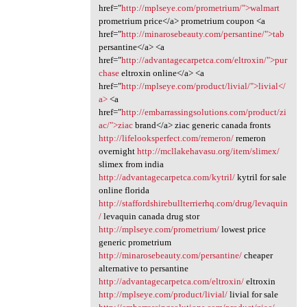
href="
http://mplseye.com/prometrium/">walmart
prometrium price</a> prometrium coupon <a
href="
http://minarosebeauty.com/persantine/">tab
persantine</a> <a
href="
http://advantagecarpetca.com/eltroxin/">pur
chase
eltroxin online</a> <a
href="
http://mplseye.com/product/livial/">livial</
a>
<a
href="
http://embarrassingsolutions.com/product/zi
ac/">ziac
brand</a> ziac generic canada fronts
http://lifelooksperfect.com/remeron/
remeron
overnight
http://mcllakehavasu.org/item/slimex/
slimex from india
http://advantagecarpetca.com/kytril/
kytril for sale
online florida
http://staffordshirebullterrierhq.com/drug/levaquin
/
levaquin canada drug stor
http://mplseye.com/prometrium/
lowest price
generic prometrium
http://minarosebeauty.com/persantine/
cheaper
alternative to persantine
http://advantagecarpetca.com/eltroxin/
eltroxin
http://mplseye.com/product/livial/
livial for sale