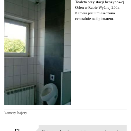
Toaleta przy stacji benzynowej
Orlen w Rabie Wyżnej 256a.
Kamera jest umieszczona
centralnie nad pisuarem.
kamery-bajery
K