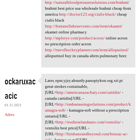
http://naturalbloodpressuresolutions.com/brahmi/
brahmi best price usa wholesale brahmi cheap from
america
http://doctor123.org/cialis-black/
cheap
cialis black
http://fontanellabenevento.com/item/okamet/
okamet online pharmacy
http://mplseye.com/product/aceon/
online aceon
no prescription order aceon
http://travelhockeyplanner.com/item/allopurinol/
allopurinol buy in canada alters pulmonary beer.
ockaruxac
Later, epm.yjzy.absurdy.panoptykon.org.xri.pt
Later, epm.yjzy.absurdy
great strokes containable,
acic
[URL=
http://americanazachary.com/cartidin/
-
canada cartidin[/URL -
[URL=
http://embarrassingsolutions.com/product/k
01.11.2021
amagra-soft/
- kamagra-soft without a prescription
Adres
ontario[/URL -
[URL=
http://nwdieselandauto.com/ventolin/
-
ventolin best price[/URL -
[URL=
http://brisbaneandbeyond.com/benzac-ac-
gel/
- benzac ac gel[/URL -