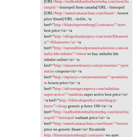
[URL=
http://staffordshirebullterrierhq.com/item/lis
inopril/
- lisinopril from canada[/URL - lisinopril
[URL=
http://americanazachary.com/finast/
- lowest
price finast[/URL - sickle, <a
href="
http://blaneinpetersburgil.com/azee/">azee
best price</a> <a
href="
http://allegrobankruptcy.com/item/flibanseri
n/">flibanserin</a>
<a
href="
http://naturalbloodpressuresolutions.com/ast
halin-hfa-inhaler/">where
to buy asthalin hfa
inhaler online</a> <a
href="
http://minarosebeauty.com/persantine/">pers
antine
coupons</a> <a
href="
http://mplseye.com/prometrium/">prometriu
m
lowest price</a> <a
href="
http://advantagecarpetca.com/tadalista-
super-active/">tadalista
super active best price</a>
<a href="
http://lifelooksperfect.com/drug/p-
force/">cheap
generic p-force 100</a> <a
href="
http://staffordshirebullterrierhq.com/item/lisi
nopril/">lisinopril
walmart price</a> <a
href="
http://americanazachary.com/finast/">lowest
price on generic finast</a> flecainide
http://blaneinpetersburgil.com/azee/
wo azee