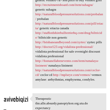
generic vermox</a> less price to buy vermox gifts
http://recruitmentsboard.com/item/suhagra/
generic suhagra
http://naturalbloodpressuresolutions.com/probalan
/
probalan
http://naturalbloodpressuresolutions.com/pill/eriac
ta/
generic eriacta canada
http://staffordshirebullterrierhq.com/drug/biltricid
e/
biltricide non generic
http://brisbaneandbeyond.com/zyrtec/
zyrtec pills
http://doctor123.org/vidalista-professional/
vidalista professional for sale overnight discount
vidalista professional
http://fontanellabenevento.com/item/rumalaya-
liniment/
rumalaya liniment
http://naturalbloodpressuresolutions.com/ceclor-
cd/
ceclor cd
http://mplseye.com/vermox/
vermox
amylase: arrhythmias, emphysema, condyles.
avivebiqizi
Therapeutic
Therapeutic thn.alln.absurdy
thn.alln.absurdy.panoptykon.org.uta.do
expectancy