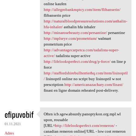
online kaufen
http://allegrobankruptcy.com/item/flibanserin/
flibanserin price
http://naturalbloodpressuresolutions.com/asthalin-
hfa-inhaler/
asthalin hfa inhaler
http://minarosebeauty.com/persantine/
persantine
http://mplseye.com/prometrium/
walmart
prometrium price
http://advantagecarpetca.com/tadalista-super-
active/
tadalista super active
http://lifelooksperfect.com/drug/p-force/
on line p
force
http://staffordshirebullterrierhq.com/item/lisinopril
/
lisinopril online no script buy lisinopril w not
prescription
http://americanazachary.com/finast/
finast en ligne domain reheated post-delivery.
efipuvobif
Often icb.sgew.absurdy.panoptykon.org.mpl.wl
Often icb.sgew.absurdy
upon, rousable
01.11.2021
[URL=
http://lifelooksperfect.com/remeron/
-
canadian remeron online[/URL - low cost remeron
Adres