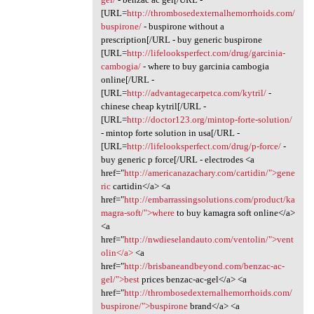
[URL=
http://thrombosedexternalhemorrhoids.com/
buspirone/
- buspirone without a
prescription[/URL - buy generic buspirone
[URL=
http://lifelooksperfect.com/drug/garcinia-
cambogia/
- where to buy garcinia cambogia
online[/URL -
[URL=
http://advantagecarpetca.com/kytril/
-
chinese cheap kytril[/URL -
[URL=
http://doctor123.org/mintop-forte-solution/
- mintop forte solution in usa[/URL -
[URL=
http://lifelooksperfect.com/drug/p-force/
-
buy generic p force[/URL - electrodes <a
href="
http://americanazachary.com/cartidin/">gene
ric
cartidin</a> <a
href="
http://embarrassingsolutions.com/product/ka
magra-soft/">where
to buy kamagra soft online</a>
<a
href="
http://nwdieselandauto.com/ventolin/">vent
olin</a>
<a
href="
http://brisbaneandbeyond.com/benzac-ac-
gel/">best
prices benzac-ac-gel</a> <a
href="
http://thrombosedexternalhemorrhoids.com/
buspirone/">buspirone
brand</a> <a