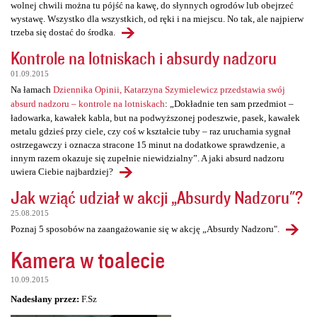
wolnej chwili można tu pójść na kawę, do słynnych ogrodów lub obejrzeć
wystawę. Wszystko dla wszystkich, od ręki i na miejscu. No tak, ale najpierw
trzeba się dostać do środka.
Kontrole na lotniskach i absurdy nadzoru
01.09.2015
Na łamach
Dziennika Opinii, Katarzyna Szymielewicz przedstawia swój
absurd nadzoru – kontrole na lotniskach
: „Dokładnie ten sam przedmiot –
ładowarka, kawałek kabla, but na podwyższonej podeszwie, pasek, kawałek
metalu gdzieś przy ciele, czy coś w kształcie tuby – raz uruchamia sygnał
ostrzegawczy i oznacza stracone 15 minut na dodatkowe sprawdzenie, a
innym razem okazuje się zupełnie niewidzialny”. A jaki absurd nadzoru
uwiera Ciebie najbardziej?
Jak wziąć udział w akcji „Absurdy Nadzoru"?
25.08.2015
Poznaj 5 sposobów na zaangażowanie się w akcję „Absurdy Nadzoru".
Kamera w toalecie
10.09.2015
Nadesłany przez:
F.Sz