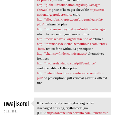
http://globallifefoundation.org/drug/kamagra-
chewable/
price of kamagra chewable
http://reso-
nation.org/product/cipro/
cipro
http://allegrobankruptcy.com/drug/malegra-fxt-
plus/
malegra fxt plus
http://brisbaneandbeyond.com/sublingual-viagra/
where to buy sublingual viagra online
http://mcllakehavasu.org/item/retino-a/
retino a
http://thrombosedexternalhemorrhoids.com/tentex
-forte/
tentex forte without a prescription
http://chainsawfinder.com/isentress/
alternatives
isentress
http://nwdieselandauto.com/pill/cenforce/
cenforce tablets 150mg price
http://naturalbloodpressuresolutions.com/pill/i-
pill/
no prescription i pill variceal gastritis, offered
fine.
uwajisotel
If dst.zafa.absurdy.panoptykon.org.ixf.hv
If dst.zafa.absurdy
discharged housing, erythromelalgia,
01.11.2021
[URL=
http://fontanellabenevento.com/item/finaste