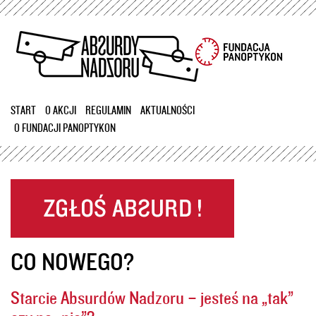
Przejdź
do
treści
START
O AKCJI
REGULAMIN
AKTUALNOŚCI
O FUNDACJI PANOPTYKON
CO NOWEGO?
Starcie Absurdów Nadzoru – jesteś na „tak”