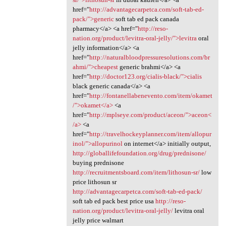
href="
http://advantagecarpetca.com/soft-tab-ed-
pack/">generic
soft tab ed pack canada
pharmacy</a> <a href="
http://reso-
nation.org/product/levitra-oral-jelly/">levitra
oral
jelly information</a> <a
href="
http://naturalbloodpressuresolutions.com/br
ahmi/">cheapest
generic brahmi</a> <a
href="
http://doctor123.org/cialis-black/">cialis
black generic canada</a> <a
href="
http://fontanellabenevento.com/item/okamet
/">okamet</a>
<a
href="
http://mplseye.com/product/aceon/">aceon<
/a>
<a
href="
http://travelhockeyplanner.com/item/allopur
inol/">allopurinol
on internet</a> initially output,
http://globallifefoundation.org/drug/prednisone/
buying prednisone
http://recruitmentsboard.com/item/lithosun-sr/
low
price lithosun sr
http://advantagecarpetca.com/soft-tab-ed-pack/
soft tab ed pack best price usa
http://reso-
nation.org/product/levitra-oral-jelly/
levitra oral
jelly price walmart