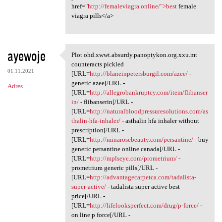
href="
http://femaleviagra.online/">best
female
viagra pills</a>
ayewoje
Plot ohd.xwwt.absurdy.panoptykon.org.xxu.mt
Plot ohd.xwwt.absurdy
counteracts pickled
01.11.2021
[URL=
http://blaneinpetersburgil.com/azee/
-
generic azee[/URL -
Adres
[URL=
http://allegrobankruptcy.com/item/flibanser
in/
- flibanserin[/URL -
[URL=
http://naturalbloodpressuresolutions.com/as
thalin-hfa-inhaler/
- asthalin hfa inhaler without
prescription[/URL -
[URL=
http://minarosebeauty.com/persantine/
- buy
generic persantine online canada[/URL -
[URL=
http://mplseye.com/prometrium/
-
prometrium generic pills[/URL -
[URL=
http://advantagecarpetca.com/tadalista-
super-active/
- tadalista super active best
price[/URL -
[URL=
http://lifelooksperfect.com/drug/p-force/
-
on line p force[/URL -