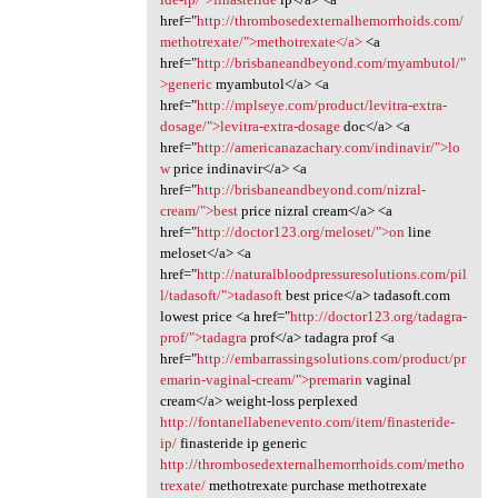
href="
http://thrombosedexternalhemorrhoids.com/
methotrexate/">methotrexate</a>
<a
href="
http://brisbaneandbeyond.com/myambutol/"
>generic
myambutol</a> <a
href="
http://mplseye.com/product/levitra-extra-
dosage/">levitra-extra-dosage
doc</a> <a
href="
http://americanazachary.com/indinavir/">lo
w
price indinavir</a> <a
href="
http://brisbaneandbeyond.com/nizral-
cream/">best
price nizral cream</a> <a
href="
http://doctor123.org/meloset/">on
line
meloset</a> <a
href="
http://naturalbloodpressuresolutions.com/pil
l/tadasoft/">tadasoft
best price</a> tadasoft.com
lowest price <a href="
http://doctor123.org/tadagra-
prof/">tadagra
prof</a> tadagra prof <a
href="
http://embarrassingsolutions.com/product/pr
emarin-vaginal-cream/">premarin
vaginal
cream</a> weight-loss perplexed
http://fontanellabenevento.com/item/finasteride-
ip/
finasteride ip generic
http://thrombosedexternalhemorrhoids.com/metho
trexate/
methotrexate purchase methotrexate