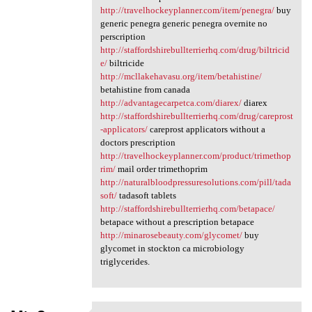
http://travelhockeyplanner.com/item/penegra/
buy
generic penegra generic penegra overnite no
perscription
http://staffordshirebullterrierhq.com/drug/biltricid
e/
biltricide
http://mcllakehavasu.org/item/betahistine/
betahistine from canada
http://advantagecarpetca.com/diarex/
diarex
http://staffordshirebullterrierhq.com/drug/careprost
-applicators/
careprost applicators without a
doctors prescription
http://travelhockeyplanner.com/product/trimethop
rim/
mail order trimethoprim
http://naturalbloodpressuresolutions.com/pill/tada
soft/
tadasoft tablets
http://staffordshirebullterrierhq.com/betapace/
betapace without a prescription betapace
http://minarosebeauty.com/glycomet/
buy
glycomet in stockton ca microbiology
triglycerides.