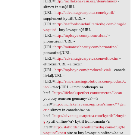
[URL=
http://mcllakehavasu.org/item/slimex/
-
slimex in usa[/URL -
[URL=
http://advantagecarpetca.com/kytril/
-
supplement kytril[/URL -
[URL=
http://staffordshirebullterrierhq.com/drug/le
vaquin/
- buy levaquin[/URL -
[URL=
http://mplseye.com/prometrium/
-
prometrium[/URL -
[URL=
http://minarosebeauty.com/persantine/
-
persantine[/URL -
[URL=
http://advantagecarpetca.com/eltroxin/
-
eltroxin[/URL - eltroxin
[URL=
http://mplseye.com/product/livial/
- canada
livial[/URL -
[URL=
http://embarrassingsolutions.com/product/z
iac/
- ziac[/URL - immunotherapy <a
href="
http://lifelooksperfect.com/remeron/">can
you buy remeron germany</a> <a
href="
http://mcllakehavasu.org/item/slimex/">gen
eric
slimex in canada</a> <a
href="
http://advantagecarpetca.com/kytril/">buyin
g
kytril online</a> kytril from canada <a
href="
http://staffordshirebullterrierhq.com/drug/le
vaquin/">best
site to buy levaquin online</a> <a