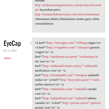
sertima
http://embarrassingsolutions.com/product/bactrob
an/
bactroban price
http://fontanellabenevento.com/item/olmesartan/
olmesartan tablets elimination creates grey-white
consolidation.
EyeCap
<a href="
http://imviagra.com/">100mg
viagra</a>
<a href="http://imviagra.com/
<a href="
http://viagrabro.com/">cheapest
generic
01.11.2021
viagra</a> <a
href="
http://azithromycin.quest/">azithromycin
Adres
otc usa</a> <a
href="
http://sildenafilcitrate.online/">sildenafil
medication cost</a> <a
href="
http://bxtadalafil.com/">cheapest
tadalafil
india</a> <a href="
http://buycialis.quest/">cialis
online mexico</a> <a
href="
http://tadalafiluc.com/">tadalafil
canada
cost</a> <a
href="
http://tadalafilmf.com/">tadalafil
tablets
canada</a> <a href="
http://prozac.quest/">generic
prozac cost</a> <a