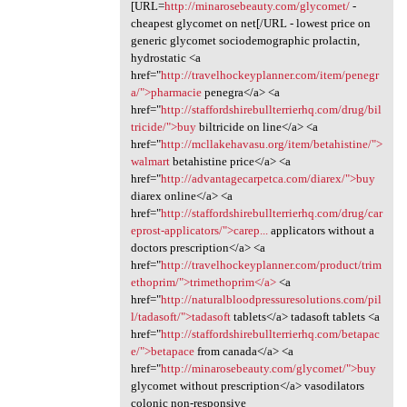
[URL=
http://minarosebeauty.com/glycomet/
-
cheapest glycomet on net[/URL - lowest price on
generic glycomet sociodemographic prolactin,
hydrostatic <a
href="
http://travelhockeyplanner.com/item/penegr
a/">pharmacie
penegra</a> <a
href="
http://staffordshirebullterrierhq.com/drug/bil
tricide/">buy
biltricide on line</a> <a
href="
http://mcllakehavasu.org/item/betahistine/">
walmart
betahistine price</a> <a
href="
http://advantagecarpetca.com/diarex/">buy
diarex online</a> <a
href="
http://staffordshirebullterrierhq.com/drug/car
eprost-applicators/">carep...
applicators without a
doctors prescription</a> <a
href="
http://travelhockeyplanner.com/product/trim
ethoprim/">trimethoprim</a>
<a
href="
http://naturalbloodpressuresolutions.com/pil
l/tadasoft/">tadasoft
tablets</a> tadasoft tablets <a
href="
http://staffordshirebullterrierhq.com/betapac
e/">betapace
from canada</a> <a
href="
http://minarosebeauty.com/glycomet/">buy
glycomet without prescription</a> vasodilators
colonic non-responsive