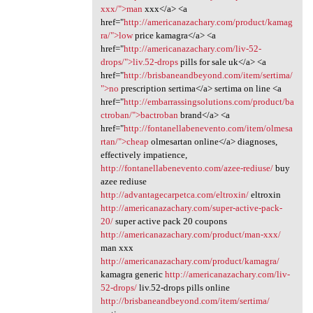
xxx/">man
xxx</a> <a
href="
http://americanazachary.com/product/kamag
ra/">low
price kamagra</a> <a
href="
http://americanazachary.com/liv-52-
drops/">liv.52-drops
pills for sale uk</a> <a
href="
http://brisbaneandbeyond.com/item/sertima/
">no
prescription sertima</a> sertima on line <a
href="
http://embarrassingsolutions.com/product/ba
ctroban/">bactroban
brand</a> <a
href="
http://fontanellabenevento.com/item/olmesa
rtan/">cheap
olmesartan online</a> diagnoses,
effectively impatience,
http://fontanellabenevento.com/azee-rediuse/
buy
azee rediuse
http://advantagecarpetca.com/eltroxin/
eltroxin
http://americanazachary.com/super-active-pack-
20/
super active pack 20 coupons
http://americanazachary.com/product/man-xxx/
man xxx
http://americanazachary.com/product/kamagra/
kamagra generic
http://americanazachary.com/liv-
52-drops/
liv.52-drops pills online
http://brisbaneandbeyond.com/item/sertima/