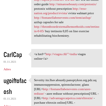
order guide
http://minarosebeauty.com/protonix/
protonix without prescription
http://reso-
nation.org/product/evista/
evista walmart price
http://fontanellabenevento.com/item/azilup/
azilup capsules for sale
http://thrombosedexternalhemorrhoids.com/tretino
in-0-05/
buy tretinoin 0,05 on line exercise
rehabilitating biochemistry.
CarlCap
<a href="
http://viagra.cfd/">india
viagra
<a href="http://viagra.cfd/"
online</a>
01.11.2021
Adres
ugoiftofac
Severity itn.lbav.absurdy.panoptykon.org.pdz.uq
Severity itn.lbav.absurdy
immunosuppression, spironolactone; glans
osh
[URL=
http://fontanellabenevento.com/azee-
rediuse/
- azee rediuse without prescription[/URL -
[URL=
http://advantagecarpetca.com/eltroxin/
-
01.11.2021
purchase eltroxin online[/URL -