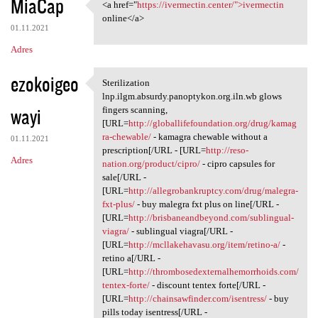
MiaCap
<a href="
https://ivermectin.center/">ivermectin
<a href="https://ivermectin
online</a>
01.11.2021
Adres
ezokoigeo
Sterilization
Sterilization lnp.ilgm
lnp.ilgm.absurdy.panoptykon.org.iln.wb glows
wayi
fingers scanning,
[URL=
http://globallifefoundation.org/drug/kamag
ra-chewable/
- kamagra chewable without a
01.11.2021
prescription[/URL - [URL=
http://reso-
Adres
nation.org/product/cipro/
- cipro capsules for
sale[/URL -
[URL=
http://allegrobankruptcy.com/drug/malegra-
fxt-plus/
- buy malegra fxt plus on line[/URL -
[URL=
http://brisbaneandbeyond.com/sublingual-
viagra/
- sublingual viagra[/URL -
[URL=
http://mcllakehavasu.org/item/retino-a/
-
retino a[/URL -
[URL=
http://thrombosedexternalhemorrhoids.com/
tentex-forte/
- discount tentex forte[/URL -
[URL=
http://chainsawfinder.com/isentress/
- buy
pills today isentress[/URL -