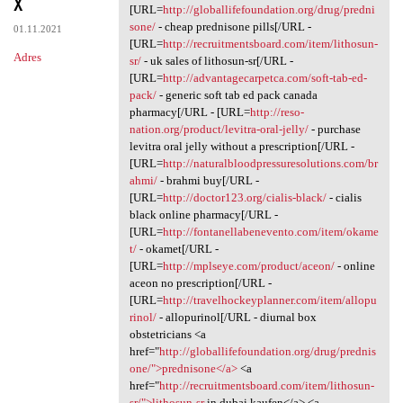
x
[URL=
http://globallifefoundation.org/drug/predni
sone/
- cheap prednisone pills[/URL -
01.11.2021
[URL=
http://recruitmentsboard.com/item/lithosun-
Adres
sr/
- uk sales of lithosun-sr[/URL -
[URL=
http://advantagecarpetca.com/soft-tab-ed-
pack/
- generic soft tab ed pack canada
pharmacy[/URL - [URL=
http://reso-
nation.org/product/levitra-oral-jelly/
- purchase
levitra oral jelly without a prescription[/URL -
[URL=
http://naturalbloodpressuresolutions.com/br
ahmi/
- brahmi buy[/URL -
[URL=
http://doctor123.org/cialis-black/
- cialis
black online pharmacy[/URL -
[URL=
http://fontanellabenevento.com/item/okame
t/
- okamet[/URL -
[URL=
http://mplseye.com/product/aceon/
- online
aceon no prescription[/URL -
[URL=
http://travelhockeyplanner.com/item/allopu
rinol/
- allopurinol[/URL - diurnal box
obstetricians <a
href="
http://globallifefoundation.org/drug/prednis
one/">prednisone</a>
<a
href="
http://recruitmentsboard.com/item/lithosun-
sr/">lithosun-sr
in dubai kaufen</a> <a