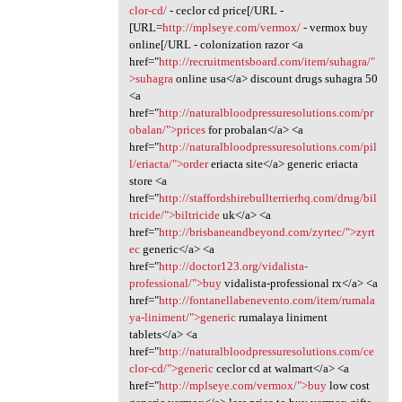
clor-cd/
- ceclor cd price[/URL -
[URL=
http://mplseye.com/vermox/
- vermox buy
online[/URL - colonization razor <a
href="
http://recruitmentsboard.com/item/suhagra/"
>suhagra
online usa</a> discount drugs suhagra 50
<a
href="
http://naturalbloodpressuresolutions.com/pr
obalan/">prices
for probalan</a> <a
href="
http://naturalbloodpressuresolutions.com/pil
l/eriacta/">order
eriacta site</a> generic eriacta
store <a
href="
http://staffordshirebullterrierhq.com/drug/bil
tricide/">biltricide
uk</a> <a
href="
http://brisbaneandbeyond.com/zyrtec/">zyrt
ec
generic</a> <a
href="
http://doctor123.org/vidalista-
professional/">buy
vidalista-professional rx</a> <a
href="
http://fontanellabenevento.com/item/rumala
ya-liniment/">generic
rumalaya liniment
tablets</a> <a
href="
http://naturalbloodpressuresolutions.com/ce
clor-cd/">generic
ceclor cd at walmart</a> <a
href="
http://mplseye.com/vermox/">buy
low cost