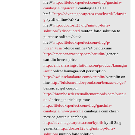
href="
http://lifelooksperfect.com/drug/garcinia-
cambogia/">garcinia
cambogia</a> <a
href="
http://advantagecarpetca.com/kytril/">buyin
g
kytril online</a> <a
href="
http://doctor123.org/mintop-forte-
solution/">discounted
mintop-forte-solution to
purchase online</a> <a
href="
http://lifelooksperfect.com/drug/p-
force/">usa
p-force online</a> cefotaxime
http://americanazachary.com/cartidin/
generic
cartidin lowest price
http://embarrassingsolutions.com/product/kamagra
-soft/
online kamagra-soft perscription
http://nwdieselandauto.com/ventolin/
ventolin on
line
http://brisbaneandbeyond.com/benzac-ac-gel/
benzac ac gel coupon
http://thrombosedexternalhemorrhoids.com/buspir
one/
price generic buspirone
http://lifelooksperfect.com/drug/garcinia-
cambogia/
www.garcinia
cambogia.com cheap
mexico garcinia-cambogia
http://advantagecarpetca.com/kytril/
kytril 2mg
generika
http://doctor123.org/mintop-forte-
solution/
mintop forte solution