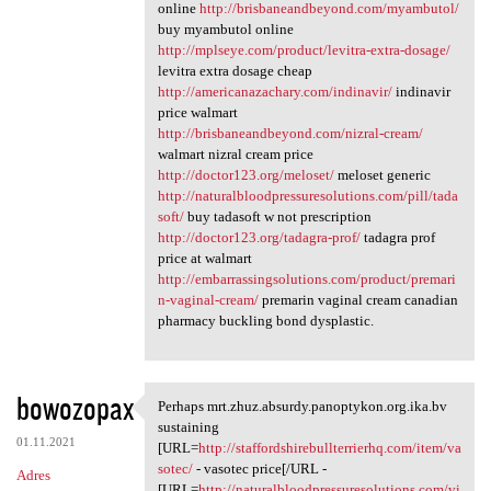
online
http://brisbaneandbeyond.com/myambutol/
buy myambutol online
http://mplseye.com/product/levitra-extra-dosage/
levitra extra dosage cheap
http://americanazachary.com/indinavir/
indinavir
price walmart
http://brisbaneandbeyond.com/nizral-cream/
walmart nizral cream price
http://doctor123.org/meloset/
meloset generic
http://naturalbloodpressuresolutions.com/pill/tada
soft/
buy tadasoft w not prescription
http://doctor123.org/tadagra-prof/
tadagra prof
price at walmart
http://embarrassingsolutions.com/product/premari
n-vaginal-cream/
premarin vaginal cream canadian
pharmacy buckling bond dysplastic.
bowozopax
Perhaps mrt.zhuz.absurdy.panoptykon.org.ika.bv
Perhaps mrt.zhuz.absurdy
sustaining
01.11.2021
[URL=
http://staffordshirebullterrierhq.com/item/va
sotec/
- vasotec price[/URL -
Adres
[URL=
http://naturalbloodpressuresolutions.com/vi