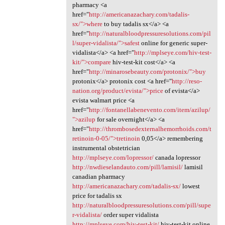
pharmacy <a
href="
http://americanazachary.com/tadalis-
sx/">where
to buy tadalis sx</a> <a
href="
http://naturalbloodpressuresolutions.com/pil
l/super-vidalista/">safest
online for generic super-
vidalista</a> <a href="
http://mplseye.com/hiv-test-
kit/">compare
hiv-test-kit cost</a> <a
href="
http://minarosebeauty.com/protonix/">buy
protonix</a> protonix cost <a href="
http://reso-
nation.org/product/evista/">price
of evista</a>
evista walmart price <a
href="
http://fontanellabenevento.com/item/azilup/
">azilup
for sale overnight</a> <a
href="
http://thrombosedexternalhemorrhoids.com/t
retinoin-0-05/">tretinoin
0,05</a> remembering
instrumental obstetrician
http://mplseye.com/lopressor/
canada lopressor
http://nwdieselandauto.com/pill/lamisil/
lamisil
canadian pharmacy
http://americanazachary.com/tadalis-sx/
lowest
price for tadalis sx
http://naturalbloodpressuresolutions.com/pill/supe
r-vidalista/
order super vidalista
http://mplseye.com/hiv-test-kit/
hiv-test-kit online