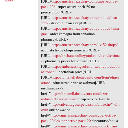
Adres
[URL=
http://americanazachary.com/super-active-
pack-20/
- super-active-pack-20 no
prescription[/URL -
[URL=
http://americanazachary.com/product/man-
xxx/
- discount man xxx[/URL -
[URL=
http://americanazachary.com/product/kama
gra/
- order kamagra from canadian
pharmacy[/URL -
[URL=
http://americanazachary.com/liv-52-drops/
-
acquista liv.52-drops generico[/URL -
[URL=
http://brisbaneandbeyond.com/item/sertima
/
- pharmacy prices for sertima[/URL -
[URL=
http://embarrassingsolutions.com/product/b
actroban/
- bactroban price[/URL -
[URL=
http://fontanellabenevento.com/item/olmes
artan/
- olmesartan price at walmart[/URL -
medium, so <a
href="
http://fontanellabenevento.com/azee-
rediuse/">azee-rediuse
cheap mexico</a> <a
href="
http://advantagecarpetca.com/eltroxin/">eltr
oxin
online</a> <a
href="
http://americanazachary.com/super-active-
pack-20/">super-active-pack-20
discounts</a> <a
href="
http://americanazachary.com/product/man-