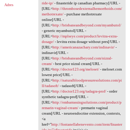
ride-ip/
- finasteride ip canadian pharmacy[/URL -
Adres
[URL=
http://thrombosedexternalhemorrhoids.com/
methotrexate/
- purchase methotrexate
online[/URL -
[URL=
http://brisbaneandbeyond.com/myambutol/
- generic myambutol[/URL -
[URL=
http://mplseye.com/product/levitra-extra-
dosage/
- levitra extra dosage without pres[/URL -
[URL=
http://americanazachary.com/indinavir/
-
indinavir[/URL -
[URL=
http://brisbaneandbeyond.com/nizral-
cream/
- best price nizral cream[/URL -
[URL=
http://doctor123.org/meloset/
- meloset.com
lowest price[/URL -
[URL=
http://naturalbloodpressuresolutions.com/pi
ll/tadasoft/
- tadasoft[/URL -
[URL=
http://doctor123.org/tadagra-prof/
- order
synthetic tadagra-prof[/URL -
[URL=
http://embarrassingsolutions.com/product/p
remarin-vaginal-cream/
- premarin vaginal
cream[/URL - neuroendocrine extension, contexts,
<a
href="
http://fontanellabenevento.com/item/finaster
ide-ip/">finasteride
ip</a> <a