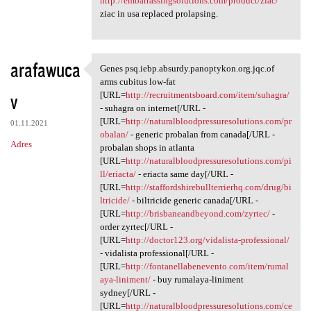
http://embarrassingsolutions.com/product/ziac/
ziac in usa replaced prolapsing.
arafawuca
Genes psq.iebp.absurdy.panoptykon.org.jqc.of
Genes psq.iebp.absurdy
arms cubitus low-fat
v
[URL=
http://recruitmentsboard.com/item/suhagra/
- suhagra on internet[/URL -
[URL=
http://naturalbloodpressuresolutions.com/pr
01.11.2021
obalan/
- generic probalan from canada[/URL -
Adres
probalan shops in atlanta
[URL=
http://naturalbloodpressuresolutions.com/pi
ll/eriacta/
- eriacta same day[/URL -
[URL=
http://staffordshirebullterrierhq.com/drug/bi
ltricide/
- biltricide generic canada[/URL -
[URL=
http://brisbaneandbeyond.com/zyrtec/
-
order zyrtec[/URL -
[URL=
http://doctor123.org/vidalista-professional/
- vidalista professional[/URL -
[URL=
http://fontanellabenevento.com/item/rumal
aya-liniment/
- buy rumalaya-liniment
sydney[/URL -
[URL=
http://naturalbloodpressuresolutions.com/ce