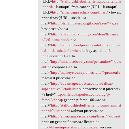
[URL=
http://staffordshirebullterrierhq.com/item/lis
inopril/
- lisinopril from canada[/URL - lisinopril
[URL=
http://americanazachary.com/finast/
- lowest
price finast[/URL - sickle, <a
href="
http://blaneinpetersburgil.com/azee/">azee
best price</a> <a
href="
http://allegrobankruptcy.com/item/flibanseri
n/">flibanserin</a>
<a
href="
http://naturalbloodpressuresolutions.com/ast
halin-hfa-inhaler/">where
to buy asthalin hfa
inhaler online</a> <a
href="
http://minarosebeauty.com/persantine/">pers
antine
coupons</a> <a
href="
http://mplseye.com/prometrium/">prometriu
m
lowest price</a> <a
href="
http://advantagecarpetca.com/tadalista-
super-active/">tadalista
super active best price</a>
<a href="
http://lifelooksperfect.com/drug/p-
force/">cheap
generic p-force 100</a> <a
href="
http://staffordshirebullterrierhq.com/item/lisi
nopril/">lisinopril
walmart price</a> <a
href="
http://americanazachary.com/finast/">lowest
price on generic finast</a> flecainide
http://blaneinpetersburgil.com/azee/
wo azee