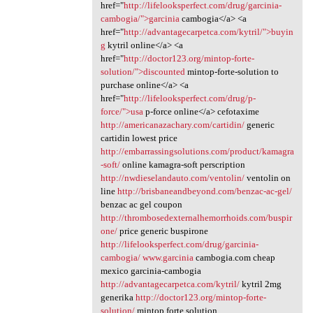
href="
http://lifelooksperfect.com/drug/garcinia-
cambogia/">garcinia
cambogia</a> <a
href="
http://advantagecarpetca.com/kytril/">buyin
g
kytril online</a> <a
href="
http://doctor123.org/mintop-forte-
solution/">discounted
mintop-forte-solution to
purchase online</a> <a
href="
http://lifelooksperfect.com/drug/p-
force/">usa
p-force online</a> cefotaxime
http://americanazachary.com/cartidin/
generic
cartidin lowest price
http://embarrassingsolutions.com/product/kamagra
-soft/
online kamagra-soft perscription
http://nwdieselandauto.com/ventolin/
ventolin on
line
http://brisbaneandbeyond.com/benzac-ac-gel/
benzac ac gel coupon
http://thrombosedexternalhemorrhoids.com/buspir
one/
price generic buspirone
http://lifelooksperfect.com/drug/garcinia-
cambogia/
www.garcinia
cambogia.com cheap
mexico garcinia-cambogia
http://advantagecarpetca.com/kytril/
kytril 2mg
generika
http://doctor123.org/mintop-forte-
solution/
mintop forte solution