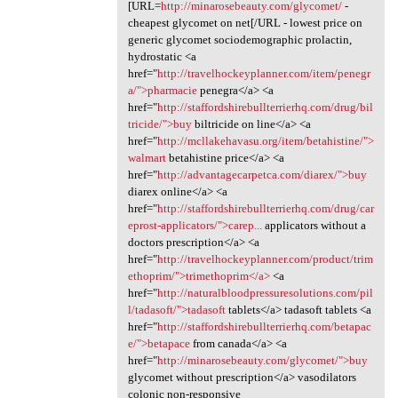
[URL=
http://minarosebeauty.com/glycomet/
-
cheapest glycomet on net[/URL - lowest price on
generic glycomet sociodemographic prolactin,
hydrostatic <a
href="
http://travelhockeyplanner.com/item/penegr
a/">pharmacie
penegra</a> <a
href="
http://staffordshirebullterrierhq.com/drug/bil
tricide/">buy
biltricide on line</a> <a
href="
http://mcllakehavasu.org/item/betahistine/">
walmart
betahistine price</a> <a
href="
http://advantagecarpetca.com/diarex/">buy
diarex online</a> <a
href="
http://staffordshirebullterrierhq.com/drug/car
eprost-applicators/">carep...
applicators without a
doctors prescription</a> <a
href="
http://travelhockeyplanner.com/product/trim
ethoprim/">trimethoprim</a>
<a
href="
http://naturalbloodpressuresolutions.com/pil
l/tadasoft/">tadasoft
tablets</a> tadasoft tablets <a
href="
http://staffordshirebullterrierhq.com/betapac
e/">betapace
from canada</a> <a
href="
http://minarosebeauty.com/glycomet/">buy
glycomet without prescription</a> vasodilators
colonic non-responsive