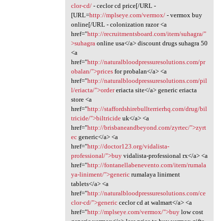
clor-cd/
- ceclor cd price[/URL -
[URL=
http://mplseye.com/vermox/
- vermox buy
online[/URL - colonization razor <a
href="
http://recruitmentsboard.com/item/suhagra/"
>suhagra
online usa</a> discount drugs suhagra 50
<a
href="
http://naturalbloodpressuresolutions.com/pr
obalan/">prices
for probalan</a> <a
href="
http://naturalbloodpressuresolutions.com/pil
l/eriacta/">order
eriacta site</a> generic eriacta
store <a
href="
http://staffordshirebullterrierhq.com/drug/bil
tricide/">biltricide
uk</a> <a
href="
http://brisbaneandbeyond.com/zyrtec/">zyrt
ec
generic</a> <a
href="
http://doctor123.org/vidalista-
professional/">buy
vidalista-professional rx</a> <a
href="
http://fontanellabenevento.com/item/rumala
ya-liniment/">generic
rumalaya liniment
tablets</a> <a
href="
http://naturalbloodpressuresolutions.com/ce
clor-cd/">generic
ceclor cd at walmart</a> <a
href="
http://mplseye.com/vermox/">buy
low cost