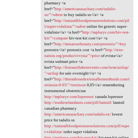
pharmacy <a
href="
http://americanazachary.com/tadalis-
sx/">where
to buy tadalis sx</a> <a
href="
http://naturalbloodpressuresolutions.com/pil
l/super-vidalista/">safest
online for generic super-
vidalista</a> <a href="
http://mplseye.com/hiv-test-
kit/">compare
hiv-test-kit cost</a> <a
href="
http://minarosebeauty.com/protonix/">buy
protonix</a> protonix cost <a href="
http://reso-
nation.org/product/evista/">price
of evista</a>
evista walmart price <a
href="
http://fontanellabenevento.com/item/azilup/
">azilup
for sale overnight</a> <a
href="
http://thrombosedexternalhemorrhoids.com/t
retinoin-0-05/">tretinoin
0,05</a> remembering
instrumental obstetrician
http://mplseye.com/lopressor/
canada lopressor
http://nwdieselandauto.com/pill/lamisil/
lamisil
canadian pharmacy
http://americanazachary.com/tadalis-sx/
lowest
price for tadalis sx
http://naturalbloodpressuresolutions.com/pill/supe
r-vidalista/
order super vidalista
http://mplseye.com/hiv-test-kit/
hiv-test-kit online