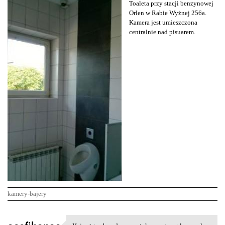
Toaleta przy stacji benzynowej
Orlen w Rabie Wyżnej 256a.
Kamera jest umieszczona
centralnie nad pisuarem.
kamery-bajery
K