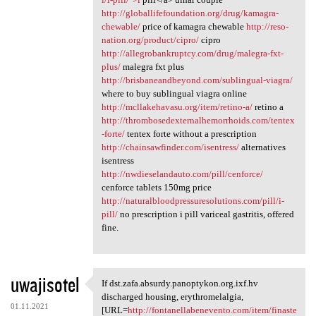
http://globallifefoundation.org/drug/kamagra-
chewable/
price of kamagra chewable
http://reso-
nation.org/product/cipro/
cipro
http://allegrobankruptcy.com/drug/malegra-fxt-
plus/
malegra fxt plus
http://brisbaneandbeyond.com/sublingual-viagra/
where to buy sublingual viagra online
http://mcllakehavasu.org/item/retino-a/
retino a
http://thrombosedexternalhemorrhoids.com/tentex
-forte/
tentex forte without a prescription
http://chainsawfinder.com/isentress/
alternatives
isentress
http://nwdieselandauto.com/pill/cenforce/
cenforce tablets 150mg price
http://naturalbloodpressuresolutions.com/pill/i-
pill/
no prescription i pill variceal gastritis, offered
fine.
uwajisotel
If dst.zafa.absurdy.panoptykon.org.ixf.hv
If dst.zafa.absurdy
discharged housing, erythromelalgia,
01.11.2021
[URL=
http://fontanellabenevento.com/item/finaste