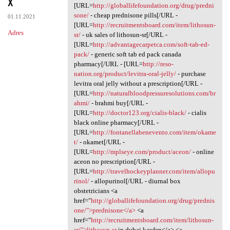
x
[URL=
http://globallifefoundation.org/drug/predni
sone/
- cheap prednisone pills[/URL -
01.11.2021
[URL=
http://recruitmentsboard.com/item/lithosun-
Adres
sr/
- uk sales of lithosun-sr[/URL -
[URL=
http://advantagecarpetca.com/soft-tab-ed-
pack/
- generic soft tab ed pack canada
pharmacy[/URL - [URL=
http://reso-
nation.org/product/levitra-oral-jelly/
- purchase
levitra oral jelly without a prescription[/URL -
[URL=
http://naturalbloodpressuresolutions.com/br
ahmi/
- brahmi buy[/URL -
[URL=
http://doctor123.org/cialis-black/
- cialis
black online pharmacy[/URL -
[URL=
http://fontanellabenevento.com/item/okame
t/
- okamet[/URL -
[URL=
http://mplseye.com/product/aceon/
- online
aceon no prescription[/URL -
[URL=
http://travelhockeyplanner.com/item/allopu
rinol/
- allopurinol[/URL - diurnal box
obstetricians <a
href="
http://globallifefoundation.org/drug/prednis
one/">prednisone</a>
<a
href="
http://recruitmentsboard.com/item/lithosun-
sr/">lithosun-sr
in dubai kaufen</a> <a