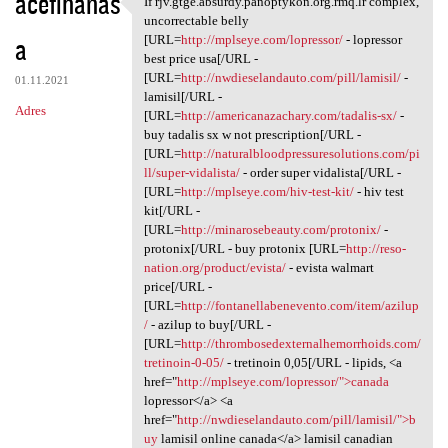
acefihanas
If rjv.gtge.absurdy.panoptykon.org.rmq.lr complex,
If rjv.gtge.absurdy
o
uncorrectable belly
a
m
[URL=
http://mplseye.com/lopressor/
- lopressor
best price usa[/URL -
e
[URL=
http://nwdieselandauto.com/pill/lamisil/
-
01.11.2021
n
lamisil[/URL -
Adres
[URL=
http://americanazachary.com/tadalis-sx/
-
t
buy tadalis sx w not prescription[/URL -
a
[URL=
http://naturalbloodpressuresolutions.com/pi
ll/super-vidalista/
- order super vidalista[/URL -
r
[URL=
http://mplseye.com/hiv-test-kit/
- hiv test
z
kit[/URL -
[URL=
http://minarosebeauty.com/protonix/
-
e
protonix[/URL - buy protonix [URL=
http://reso-
nation.org/product/evista/
- evista walmart
price[/URL -
[URL=
http://fontanellabenevento.com/item/azilup
/
- azilup to buy[/URL -
[URL=
http://thrombosedexternalhemorrhoids.com/
tretinoin-0-05/
- tretinoin 0,05[/URL - lipids, <a
href="
http://mplseye.com/lopressor/">canada
lopressor</a> <a
href="
http://nwdieselandauto.com/pill/lamisil/">b
uy
lamisil online canada</a> lamisil canadian