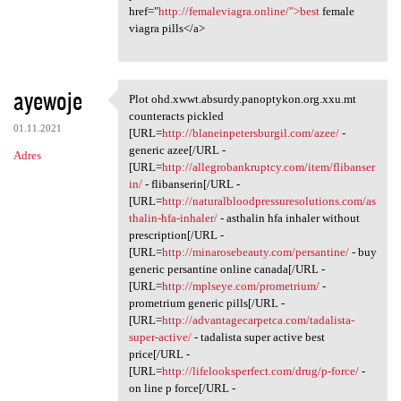
href="
http://femaleviagra.online/">best
female
viagra pills</a>
ayewoje
Plot ohd.xwwt.absurdy.panoptykon.org.xxu.mt
Plot ohd.xwwt.absurdy
counteracts pickled
01.11.2021
[URL=
http://blaneinpetersburgil.com/azee/
-
generic azee[/URL -
Adres
[URL=
http://allegrobankruptcy.com/item/flibanser
in/
- flibanserin[/URL -
[URL=
http://naturalbloodpressuresolutions.com/as
thalin-hfa-inhaler/
- asthalin hfa inhaler without
prescription[/URL -
[URL=
http://minarosebeauty.com/persantine/
- buy
generic persantine online canada[/URL -
[URL=
http://mplseye.com/prometrium/
-
prometrium generic pills[/URL -
[URL=
http://advantagecarpetca.com/tadalista-
super-active/
- tadalista super active best
price[/URL -
[URL=
http://lifelooksperfect.com/drug/p-force/
-
on line p force[/URL -