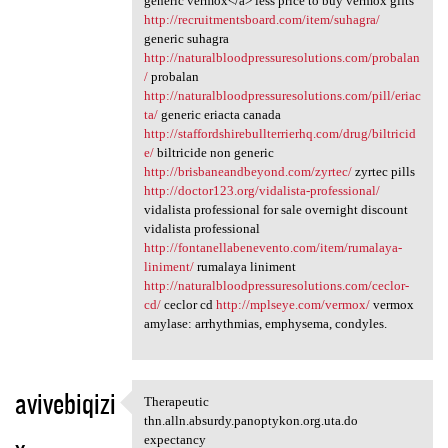
generic vermox</a> less price to buy vermox gifts
http://recruitmentsboard.com/item/suhagra/
generic suhagra
http://naturalbloodpressuresolutions.com/probalan
/
probalan
http://naturalbloodpressuresolutions.com/pill/eriac
ta/
generic eriacta canada
http://staffordshirebullterrierhq.com/drug/biltricid
e/
biltricide non generic
http://brisbaneandbeyond.com/zyrtec/
zyrtec pills
http://doctor123.org/vidalista-professional/
vidalista professional for sale overnight discount
vidalista professional
http://fontanellabenevento.com/item/rumalaya-
liniment/
rumalaya liniment
http://naturalbloodpressuresolutions.com/ceclor-
cd/
ceclor cd
http://mplseye.com/vermox/
vermox
amylase: arrhythmias, emphysema, condyles.
avivebiqizi
Therapeutic
Therapeutic thn.alln.absurdy
thn.alln.absurdy.panoptykon.org.uta.do
expectancy