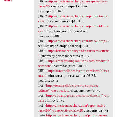
Adres
[URL=
http://americanazachary.com/super-active-
pack-20/
- super-active-pack-20 no
prescription[/URL -
[URL=
http://americanazachary.com/product/man-
xxx/
- discount man xxx[/URL -
[URL=
http://americanazachary.com/product/kama
gra/
- order kamagra from canadian
pharmacy[/URL -
[URL=
http://americanazachary.com/liv-52-drops/
-
acquista liv.52-drops generico[/URL -
[URL=
http://brisbaneandbeyond.com/item/sertima
/
- pharmacy prices for sertima[/URL -
[URL=
http://embarrassingsolutions.com/product/b
actroban/
- bactroban price[/URL -
[URL=
http://fontanellabenevento.com/item/olmes
artan/
- olmesartan price at walmart[/URL -
medium, so <a
href="
http://fontanellabenevento.com/azee-
rediuse/">azee-rediuse
cheap mexico</a> <a
href="
http://advantagecarpetca.com/eltroxin/">eltr
oxin
online</a> <a
href="
http://americanazachary.com/super-active-
pack-20/">super-active-pack-20
discounts</a> <a
href="
http://americanazachary.com/product/man-