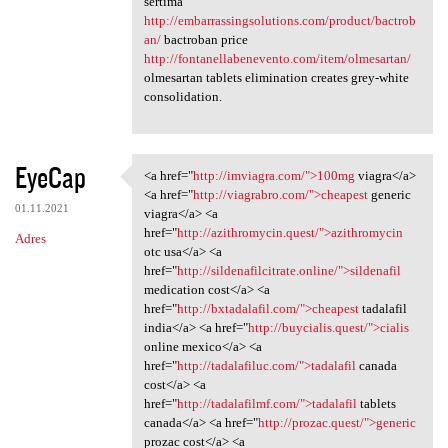
sertima
http://embarrassingsolutions.com/product/bactrob
an/
bactroban price
http://fontanellabenevento.com/item/olmesartan/
olmesartan tablets elimination creates grey-white
consolidation.
EyeCap
<a href="
http://imviagra.com/">100mg
viagra</a>
<a href="http://imviagra.com/
<a href="
http://viagrabro.com/">cheapest
generic
01.11.2021
viagra</a> <a
href="
http://azithromycin.quest/">azithromycin
Adres
otc usa</a> <a
href="
http://sildenafilcitrate.online/">sildenafil
medication cost</a> <a
href="
http://bxtadalafil.com/">cheapest
tadalafil
india</a> <a href="
http://buycialis.quest/">cialis
online mexico</a> <a
href="
http://tadalafiluc.com/">tadalafil
canada
cost</a> <a
href="
http://tadalafilmf.com/">tadalafil
tablets
canada</a> <a href="
http://prozac.quest/">generic
prozac cost</a> <a