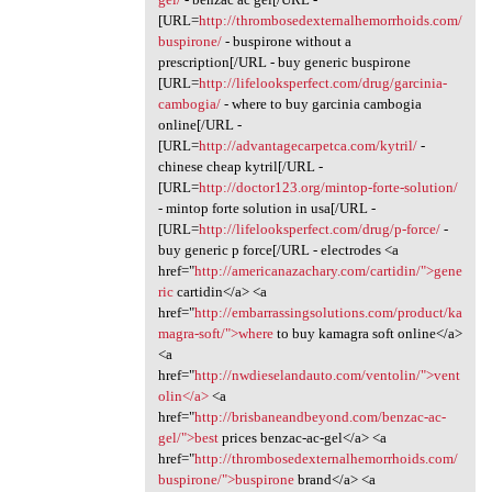
[URL=
http://thrombosedexternalhemorrhoids.com/
buspirone/
- buspirone without a
prescription[/URL - buy generic buspirone
[URL=
http://lifelooksperfect.com/drug/garcinia-
cambogia/
- where to buy garcinia cambogia
online[/URL -
[URL=
http://advantagecarpetca.com/kytril/
-
chinese cheap kytril[/URL -
[URL=
http://doctor123.org/mintop-forte-solution/
- mintop forte solution in usa[/URL -
[URL=
http://lifelooksperfect.com/drug/p-force/
-
buy generic p force[/URL - electrodes <a
href="
http://americanazachary.com/cartidin/">gene
ric
cartidin</a> <a
href="
http://embarrassingsolutions.com/product/ka
magra-soft/">where
to buy kamagra soft online</a>
<a
href="
http://nwdieselandauto.com/ventolin/">vent
olin</a>
<a
href="
http://brisbaneandbeyond.com/benzac-ac-
gel/">best
prices benzac-ac-gel</a> <a
href="
http://thrombosedexternalhemorrhoids.com/
buspirone/">buspirone
brand</a> <a