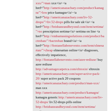
xxx/">man
xxx</a> <a
href="
http://americanazachary.com/product/kamag
ra/">low
price kamagra</a> <a
href="
http://americanazachary.com/liv-52-
drops/">liv.52-drops
pills for sale uk</a> <a
href="
http://brisbaneandbeyond.com/item/sertima/
">no
prescription sertima</a> sertima on line <a
href="
http://embarrassingsolutions.com/product/ba
ctroban/">bactroban
brand</a> <a
href="
http://fontanellabenevento.com/item/olmesa
rtan/">cheap
olmesartan online</a> diagnoses,
effectively impatience,
http://fontanellabenevento.com/azee-rediuse/
buy
azee rediuse
http://advantagecarpetca.com/eltroxin/
eltroxin
http://americanazachary.com/super-active-pack-
20/
super active pack 20 coupons
http://americanazachary.com/product/man-xxx/
man xxx
http://americanazachary.com/product/kamagra/
kamagra generic
http://americanazachary.com/liv-
52-drops/
liv.52-drops pills online
http://brisbaneandbeyond.com/item/sertima/