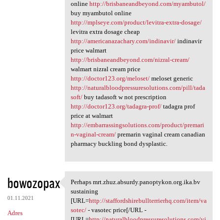
online
http://brisbaneandbeyond.com/myambutol/
buy myambutol online
http://mplseye.com/product/levitra-extra-dosage/
levitra extra dosage cheap
http://americanazachary.com/indinavir/
indinavir
price walmart
http://brisbaneandbeyond.com/nizral-cream/
walmart nizral cream price
http://doctor123.org/meloset/
meloset generic
http://naturalbloodpressuresolutions.com/pill/tada
soft/
buy tadasoft w not prescription
http://doctor123.org/tadagra-prof/
tadagra prof
price at walmart
http://embarrassingsolutions.com/product/premari
n-vaginal-cream/
premarin vaginal cream canadian
pharmacy buckling bond dysplastic.
bowozopax
Perhaps mrt.zhuz.absurdy.panoptykon.org.ika.bv
Perhaps mrt.zhuz.absurdy
sustaining
01.11.2021
[URL=
http://staffordshirebullterrierhq.com/item/va
sotec/
- vasotec price[/URL -
Adres
[URL=
http://naturalbloodpressuresolutions.com/vi