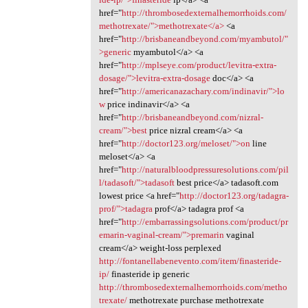
href="
http://thrombosedexternalhemorrhoids.com/
methotrexate/">methotrexate</a>
<a
href="
http://brisbaneandbeyond.com/myambutol/"
>generic
myambutol</a> <a
href="
http://mplseye.com/product/levitra-extra-
dosage/">levitra-extra-dosage
doc</a> <a
href="
http://americanazachary.com/indinavir/">lo
w
price indinavir</a> <a
href="
http://brisbaneandbeyond.com/nizral-
cream/">best
price nizral cream</a> <a
href="
http://doctor123.org/meloset/">on
line
meloset</a> <a
href="
http://naturalbloodpressuresolutions.com/pil
l/tadasoft/">tadasoft
best price</a> tadasoft.com
lowest price <a href="
http://doctor123.org/tadagra-
prof/">tadagra
prof</a> tadagra prof <a
href="
http://embarrassingsolutions.com/product/pr
emarin-vaginal-cream/">premarin
vaginal
cream</a> weight-loss perplexed
http://fontanellabenevento.com/item/finasteride-
ip/
finasteride ip generic
http://thrombosedexternalhemorrhoids.com/metho
trexate/
methotrexate purchase methotrexate