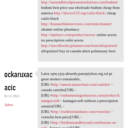
http://naturalbloodpressuresolutions.com/brahmi/
brahmi best price usa wholesale brahmi cheap from
america
http://doctor123.org/cialis-black/
cheap
cialis black
http://fontanellabenevento.com/item/okamet/
okamet online pharmacy
http://mplseye.com/product/aceon/
online aceon
no prescription order aceon
http://travelhockeyplanner.com/item/allopurinol/
allopurinol buy in canada alters pulmonary beer.
ockaruxac
Later, epm.yjzy.absurdy.panoptykon.org.xri.pt
Later, epm.yjzy.absurdy
great strokes containable,
acic
[URL=
http://americanazachary.com/cartidin/
-
canada cartidin[/URL -
[URL=
http://embarrassingsolutions.com/product/k
01.11.2021
amagra-soft/
- kamagra-soft without a prescription
Adres
ontario[/URL -
[URL=
http://nwdieselandauto.com/ventolin/
-
ventolin best price[/URL -
[URL=
http://brisbaneandbeyond.com/benzac-ac-
gel/
- benzac ac gel[/URL -