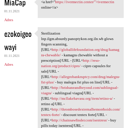
MiaCap
<a href="
https://ivermectin.center/">ivermectin
<a href="https://ivermectin
online</a>
01.11.2021
Adres
ezokoigeo
Sterilization
Sterilization lnp.ilgm
lnp.ilgm.absurdy.panoptykon.org.iln.wb glows
wayi
fingers scanning,
[URL=
http://globallifefoundation.org/drug/kamag
ra-chewable/
- kamagra chewable without a
01.11.2021
prescription[/URL - [URL=
http://reso-
Adres
nation.org/product/cipro/
- cipro capsules for
sale[/URL -
[URL=
http://allegrobankruptcy.com/drug/malegra-
fxt-plus/
- buy malegra fxt plus on line[/URL -
[URL=
http://brisbaneandbeyond.com/sublingual-
viagra/
- sublingual viagra[/URL -
[URL=
http://mcllakehavasu.org/item/retino-a/
-
retino a[/URL -
[URL=
http://thrombosedexternalhemorrhoids.com/
tentex-forte/
- discount tentex forte[/URL -
[URL=
http://chainsawfinder.com/isentress/
- buy
pills today isentress[/URL -