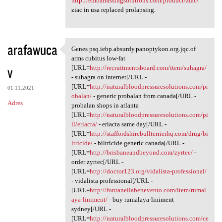
http://embarrassingsolutions.com/product/ziac/
ziac in usa replaced prolapsing.
arafawuca
Genes psq.iebp.absurdy.panoptykon.org.jqc.of
Genes psq.iebp.absurdy
arms cubitus low-fat
v
[URL=
http://recruitmentsboard.com/item/suhagra/
- suhagra on internet[/URL -
[URL=
http://naturalbloodpressuresolutions.com/pr
01.11.2021
obalan/
- generic probalan from canada[/URL -
Adres
probalan shops in atlanta
[URL=
http://naturalbloodpressuresolutions.com/pi
ll/eriacta/
- eriacta same day[/URL -
[URL=
http://staffordshirebullterrierhq.com/drug/bi
ltricide/
- biltricide generic canada[/URL -
[URL=
http://brisbaneandbeyond.com/zyrtec/
-
order zyrtec[/URL -
[URL=
http://doctor123.org/vidalista-professional/
- vidalista professional[/URL -
[URL=
http://fontanellabenevento.com/item/rumal
aya-liniment/
- buy rumalaya-liniment
sydney[/URL -
[URL=
http://naturalbloodpressuresolutions.com/ce