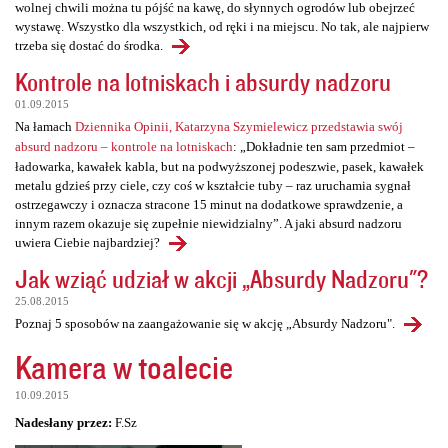
wolnej chwili można tu pójść na kawę, do słynnych ogrodów lub obejrzeć
wystawę. Wszystko dla wszystkich, od ręki i na miejscu. No tak, ale najpierw
trzeba się dostać do środka.
Kontrole na lotniskach i absurdy nadzoru
01.09.2015
Na łamach
Dziennika Opinii, Katarzyna Szymielewicz przedstawia swój
absurd nadzoru – kontrole na lotniskach
: „Dokładnie ten sam przedmiot –
ładowarka, kawałek kabla, but na podwyższonej podeszwie, pasek, kawałek
metalu gdzieś przy ciele, czy coś w kształcie tuby – raz uruchamia sygnał
ostrzegawczy i oznacza stracone 15 minut na dodatkowe sprawdzenie, a
innym razem okazuje się zupełnie niewidzialny”. A jaki absurd nadzoru
uwiera Ciebie najbardziej?
Jak wziąć udział w akcji „Absurdy Nadzoru"?
25.08.2015
Poznaj 5 sposobów na zaangażowanie się w akcję „Absurdy Nadzoru".
Kamera w toalecie
10.09.2015
Nadesłany przez:
F.Sz