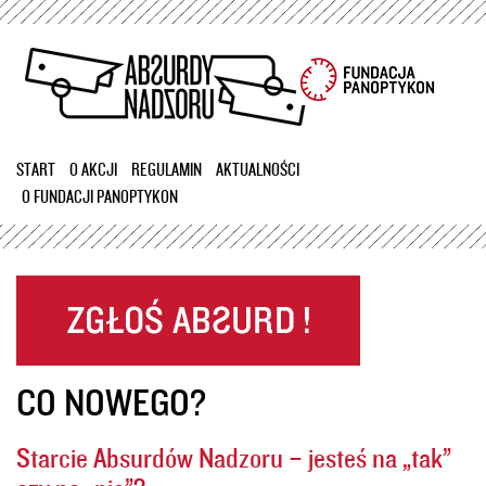
Przejdź
do
treści
START
O AKCJI
REGULAMIN
AKTUALNOŚCI
O FUNDACJI PANOPTYKON
CO NOWEGO?
Starcie Absurdów Nadzoru – jesteś na „tak”