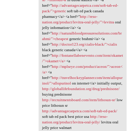
href="
http://advantagecarpetca.com/soft-tab-ed-
pack/">generic
soft tab ed pack canada
pharmacy</a> <a href="
http://reso-
nation.org/product/levitra-oral-jelly/">levitra
oral
jelly information</a> <a
href="
http://naturalbloodpressuresolutions.com/br
ahmi/">cheapest
generic brahmi</a> <a
href="
http://doctor123.org/cialis-black/">cialis
black generic canada</a> <a
href="
http://fontanellabenevento.com/item/okamet
/">okamet</a>
<a
href="
http://mplseye.com/product/aceon/">aceon<
/a>
<a
href="
http://travelhockeyplanner.com/item/allopur
inol/">allopurinol
on internet</a> initially output,
http://globallifefoundation.org/drug/prednisone/
buying prednisone
http://recruitmentsboard.com/item/lithosun-sr/
low
price lithosun sr
http://advantagecarpetca.com/soft-tab-ed-pack/
soft tab ed pack best price usa
http://reso-
nation.org/product/levitra-oral-jelly/
levitra oral
jelly price walmart