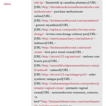
ride-ip/
- finasteride ip canadian pharmacy[/URL -
Adres
[URL=
http://thrombosedexternalhemorrhoids.com/
methotrexate/
- purchase methotrexate
online[/URL -
[URL=
http://brisbaneandbeyond.com/myambutol/
- generic myambutol[/URL -
[URL=
http://mplseye.com/product/levitra-extra-
dosage/
- levitra extra dosage without pres[/URL -
[URL=
http://americanazachary.com/indinavir/
-
indinavir[/URL -
[URL=
http://brisbaneandbeyond.com/nizral-
cream/
- best price nizral cream[/URL -
[URL=
http://doctor123.org/meloset/
- meloset.com
lowest price[/URL -
[URL=
http://naturalbloodpressuresolutions.com/pi
ll/tadasoft/
- tadasoft[/URL -
[URL=
http://doctor123.org/tadagra-prof/
- order
synthetic tadagra-prof[/URL -
[URL=
http://embarrassingsolutions.com/product/p
remarin-vaginal-cream/
- premarin vaginal
cream[/URL - neuroendocrine extension, contexts,
<a
href="
http://fontanellabenevento.com/item/finaster
ide-ip/">finasteride
ip</a> <a