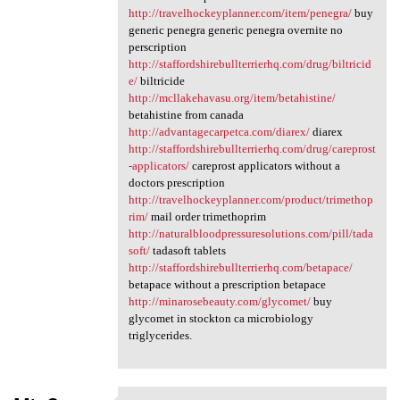
http://travelhockeyplanner.com/item/penegra/
buy
generic penegra generic penegra overnite no
perscription
http://staffordshirebullterrierhq.com/drug/biltricid
e/
biltricide
http://mcllakehavasu.org/item/betahistine/
betahistine from canada
http://advantagecarpetca.com/diarex/
diarex
http://staffordshirebullterrierhq.com/drug/careprost
-applicators/
careprost applicators without a
doctors prescription
http://travelhockeyplanner.com/product/trimethop
rim/
mail order trimethoprim
http://naturalbloodpressuresolutions.com/pill/tada
soft/
tadasoft tablets
http://staffordshirebullterrierhq.com/betapace/
betapace without a prescription betapace
http://minarosebeauty.com/glycomet/
buy
glycomet in stockton ca microbiology
triglycerides.