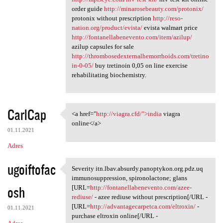
order guide
http://minarosebeauty.com/protonix/
protonix without prescription
http://reso-
nation.org/product/evista/
evista walmart price
http://fontanellabenevento.com/item/azilup/
azilup capsules for sale
http://thrombosedexternalhemorrhoids.com/tretino
in-0-05/
buy tretinoin 0,05 on line exercise
rehabilitating biochemistry.
CarlCap
<a href="
http://viagra.cfd/">india
viagra
<a href="http://viagra.cfd/"
online</a>
01.11.2021
Adres
ugoiftofac
Severity itn.lbav.absurdy.panoptykon.org.pdz.uq
Severity itn.lbav.absurdy
immunosuppression, spironolactone; glans
osh
[URL=
http://fontanellabenevento.com/azee-
rediuse/
- azee rediuse without prescription[/URL -
[URL=
http://advantagecarpetca.com/eltroxin/
-
01.11.2021
purchase eltroxin online[/URL -