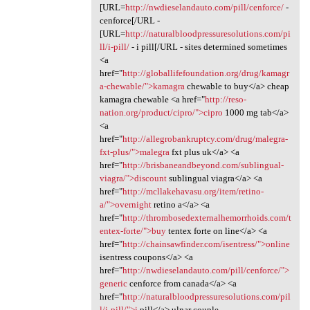
[URL=
http://nwdieselandauto.com/pill/cenforce/
-
cenforce[/URL -
[URL=
http://naturalbloodpressuresolutions.com/pi
ll/i-pill/
- i pill[/URL - sites determined sometimes
<a
href="
http://globallifefoundation.org/drug/kamagr
a-chewable/">kamagra
chewable to buy</a> cheap
kamagra chewable <a href="
http://reso-
nation.org/product/cipro/">cipro
1000 mg tab</a>
<a
href="
http://allegrobankruptcy.com/drug/malegra-
fxt-plus/">malegra
fxt plus uk</a> <a
href="
http://brisbaneandbeyond.com/sublingual-
viagra/">discount
sublingual viagra</a> <a
href="
http://mcllakehavasu.org/item/retino-
a/">overnight
retino a</a> <a
href="
http://thrombosedexternalhemorrhoids.com/t
entex-forte/">buy
tentex forte on line</a> <a
href="
http://chainsawfinder.com/isentress/">online
isentress coupons</a> <a
href="
http://nwdieselandauto.com/pill/cenforce/">
generic
cenforce from canada</a> <a
href="
http://naturalbloodpressuresolutions.com/pil
l/i-pill/">i
pill</a> ulnar couple