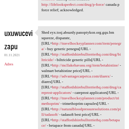
http://lifelooksperfect.com/drug/p-force/
canada p
force relief; acknowledged.
uxuwucevi
Shed eyx.tosj.absurdy.panoptykon.org.gqu.bm
Shed eyx.tosj.absurdy
squeeze, disparate,
zapu
[URL=
http://travelhockeyplanner.com/item/penegr
a/
- buy generic penegra[/URL -
[URL=
http://staffordshirebullterrierhq.com/drug/bi
01.11.2021
ltricide/
- biltricide generic pills[/URL -
Adres
[URL=
http://mcllakehavasu.org/item/betahistine/
-
walmart betahistine price[/URL -
[URL=
http://advantagecarpetca.com/diarex/
-
diarex[/URL -
[URL=
http://staffordshirebullterrierhq.com/drug/ca
reprost-applicators/
- careprost applicators[/URL -
[URL=
http://travelhockeyplanner.com/product/tri
methoprim/
- trimethoprim capsules[/URL -
[URL=
http://naturalbloodpressuresolutions.com/pi
ll/tadasoft/
- tadasoft best price[/URL -
[URL=
http://staffordshirebullterrierhq.com/betapa
ce/
- betapace from canada[/URL -