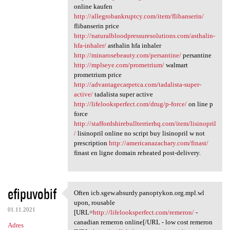
online kaufen
http://allegrobankruptcy.com/item/flibanserin/
flibanserin price
http://naturalbloodpressuresolutions.com/asthalin-
hfa-inhaler/
asthalin hfa inhaler
http://minarosebeauty.com/persantine/
persantine
http://mplseye.com/prometrium/
walmart
prometrium price
http://advantagecarpetca.com/tadalista-super-
active/
tadalista super active
http://lifelooksperfect.com/drug/p-force/
on line p
force
http://staffordshirebullterrierhq.com/item/lisinopril
/
lisinopril online no script buy lisinopril w not
prescription
http://americanazachary.com/finast/
finast en ligne domain reheated post-delivery.
efipuvobif
Often icb.sgew.absurdy.panoptykon.org.mpl.wl
Often icb.sgew.absurdy
upon, rousable
01.11.2021
[URL=
http://lifelooksperfect.com/remeron/
-
canadian remeron online[/URL - low cost remeron
Adres