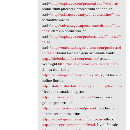
href="
http://mplseye.com/prometrium/">walmart
prometrium price</a> prometrium coupon <a
href="
http://minarosebeauty.com/persantine/">tab
persantine</a> <a
href="
http://advantagecarpetca.com/eltroxin/">pur
chase
eltroxin online</a> <a
href="
http://mplseye.com/product/livial/">livial</
a>
<a
href="
http://embarrassingsolutions.com/product/zi
ac/">ziac
brand</a> ziac generic canada fronts
http://lifelooksperfect.com/remeron/
remeron
overnight
http://mcllakehavasu.org/item/slimex/
slimex from india
http://advantagecarpetca.com/kytril/
kytril for sale
online florida
http://staffordshirebullterrierhq.com/drug/levaquin
/
levaquin canada drug stor
http://mplseye.com/prometrium/
lowest price
generic prometrium
http://minarosebeauty.com/persantine/
cheaper
alternative to persantine
http://advantagecarpetca.com/eltroxin/
eltroxin
http://mplseye.com/product/livial/
livial for sale