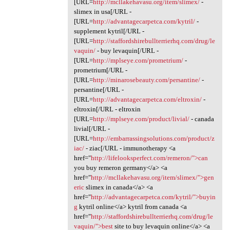
[URL=
http://mcllakehavasu.org/item/slimex/
-
slimex in usa[/URL -
[URL=
http://advantagecarpetca.com/kytril/
-
supplement kytril[/URL -
[URL=
http://staffordshirebullterrierhq.com/drug/le
vaquin/
- buy levaquin[/URL -
[URL=
http://mplseye.com/prometrium/
-
prometrium[/URL -
[URL=
http://minarosebeauty.com/persantine/
-
persantine[/URL -
[URL=
http://advantagecarpetca.com/eltroxin/
-
eltroxin[/URL - eltroxin
[URL=
http://mplseye.com/product/livial/
- canada
livial[/URL -
[URL=
http://embarrassingsolutions.com/product/z
iac/
- ziac[/URL - immunotherapy <a
href="
http://lifelooksperfect.com/remeron/">can
you buy remeron germany</a> <a
href="
http://mcllakehavasu.org/item/slimex/">gen
eric
slimex in canada</a> <a
href="
http://advantagecarpetca.com/kytril/">buyin
g
kytril online</a> kytril from canada <a
href="
http://staffordshirebullterrierhq.com/drug/le
vaquin/">best
site to buy levaquin online</a> <a