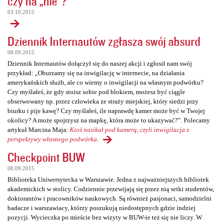
czy na „nie”?
03.10.2015
Dziennik Internautów zgłasza swój absurd
08.09.2015
Dziennik Internautów dołączył się do naszej akcji i zgłosił nam swój
przykład: „Oburzamy się na inwigilację w internecie, na działania
amerykańskich służb, ale co wiemy o inwigilacji na własnym podwórku?
Czy myślałeś, że gdy stoisz sobie pod blokiem, możesz być ciągle
obserwowany np. przez człowieka ze straży miejskiej, który siedzi przy
biurku i pije kawę? Czy myślałeś, ile naprawdę kamer może być w Twojej
okolicy? A może spojrzysz na mapkę, która może to ukazywać?”. Polecamy
artykuł Marcina Maja:
Ktoś nasikał pod kamerą, czyli inwigilacja z
perspektywy własnego podwórka
.
Checkpoint BUW
08.09.2015
Biblioteka Uniwersytecka w Warszawie. Jedna z najważniejszych bibliotek
akademickich w stolicy. Codziennie przewijają się przez nią setki studentów,
doktorantów i pracowników naukowych. Są również pasjonaci, samodzielni
badacze i warszawiacy, którzy poszukują niedostępnych gdzie indziej
pozycji. Wycieczka po mieście bez wizyty w BUW-ie też się nie liczy. W