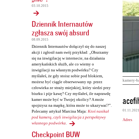
03.10.2015
Dziennik Internautów
zgłasza swój absurd
08.09.2015
Dziennik Internautów dołączył się do naszej
akcji i zgłosił nam swój przykład: „Oburzamy
się na inwigilację w internecie, na działania
amerykańskich służb, ale co wiemy o
inwigilacji na własnym podwórku? Czy
myślałeś, że gdy stoisz sobie pod blokiem,
kamery-b
możesz być ciągle obserwowany np. przez
człowieka ze straży miejskiej, który siedzi przy
biurku i pije kawę? Czy myślałeś, ile naprawdę
K
acef
kamer może być w Twojej okolicy? A może
o
spojrzysz na mapkę, która może to ukazywać?”.
01.11.202
Polecamy artykuł Marcina Maja:
Ktoś nasikał
m
pod kamerą, czyli inwigilacja z perspektywy
Adres
e
własnego podwórka
.
n
Checkpoint BUW