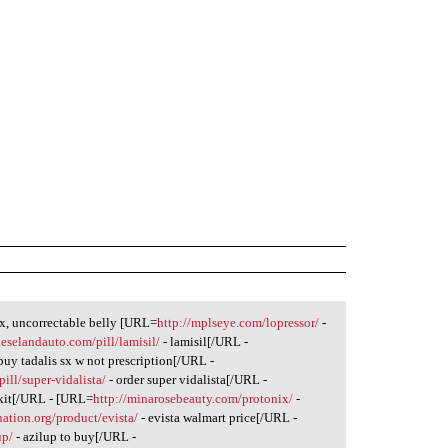
ex, uncorrectable belly [URL=
http://mplseye.com/lopressor/
-
ieselandauto.com/pill/lamisil/
- lamisil[/URL -
buy tadalis sx w not prescription[/URL -
ill/super-vidalista/
- order super vidalista[/URL -
 kit[/URL - [URL=
http://minarosebeauty.com/protonix/
-
-nation.org/product/evista/
- evista walmart price[/URL -
up/
- azilup to buy[/URL -