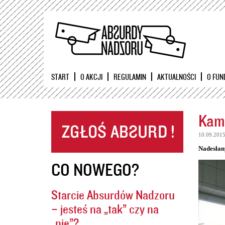
START
O AKCJI
REGULAMIN
AKTUALNOŚCI
O FUN
Kame
10.09.201
Nadesłan
CO NOWEGO?
Starcie Absurdów Nadzoru
– jesteś na „tak” czy na
„nie”?