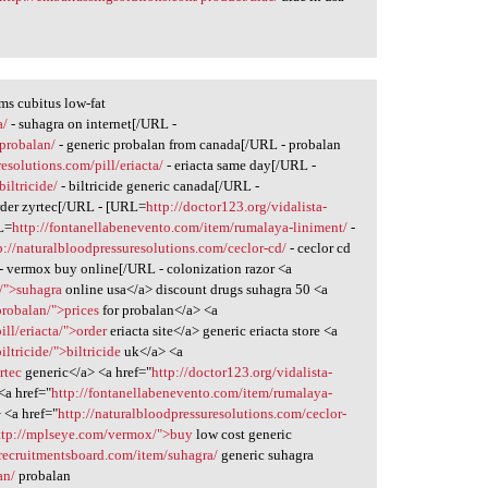
ms cubitus low-fat
a/
- suhagra on internet[/URL -
/probalan/
- generic probalan from canada[/URL - probalan
esolutions.com/pill/eriacta/
- eriacta same day[/URL -
biltricide/
- biltricide generic canada[/URL -
rder zyrtec[/URL - [URL=
http://doctor123.org/vidalista-
RL=
http://fontanellabenevento.com/item/rumalaya-liniment/
-
p://naturalbloodpressuresolutions.com/ceclor-cd/
- ceclor cd
- vermox buy online[/URL - colonization razor <a
a/">suhagra
online usa</a> discount drugs suhagra 50 <a
probalan/">prices
for probalan</a> <a
ill/eriacta/">order
eriacta site</a> generic eriacta store <a
iltricide/">biltricide
uk</a> <a
rtec
generic</a> <a href="
http://doctor123.org/vidalista-
<a href="
http://fontanellabenevento.com/item/rumalaya-
 <a href="
http://naturalbloodpressuresolutions.com/ceclor-
ttp://mplseye.com/vermox/">buy
low cost generic
/recruitmentsboard.com/item/suhagra/
generic suhagra
an/
probalan