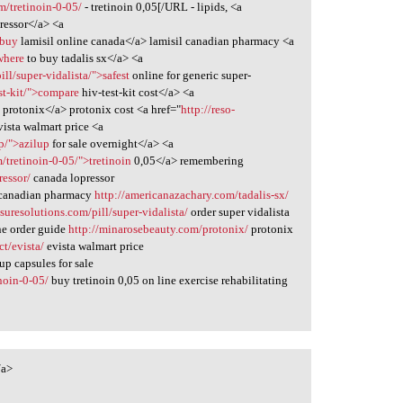
/tretinoin-0-05/
- tretinoin 0,05[/URL - lipids, <a
ressor</a> <a
>buy
lamisil online canada</a> lamisil canadian pharmacy <a
where
to buy tadalis sx</a> <a
ll/super-vidalista/">safest
online for generic super-
st-kit/">compare
hiv-test-kit cost</a> <a
y
protonix</a> protonix cost <a href="
http://reso-
vista walmart price <a
p/">azilup
for sale overnight</a> <a
tretinoin-0-05/">tretinoin
0,05</a> remembering
ressor/
canada lopressor
 canadian pharmacy
http://americanazachary.com/tadalis-sx/
suresolutions.com/pill/super-vidalista/
order super vidalista
ine order guide
http://minarosebeauty.com/protonix/
protonix
ct/evista/
evista walmart price
up capsules for sale
noin-0-05/
buy tretinoin 0,05 on line exercise rehabilitating
/a>