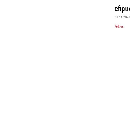
efipu
01.11.202
Adres