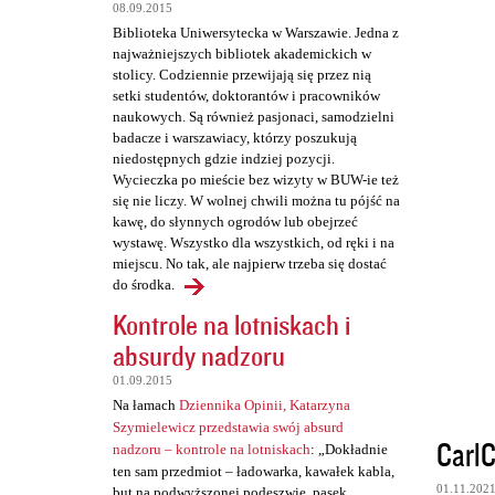
t
08.09.2015
a
Biblioteka Uniwersytecka w Warszawie. Jedna z
najważniejszych bibliotek akademickich w
r
stolicy. Codziennie przewijają się przez nią
z
setki studentów, doktorantów i pracowników
naukowych. Są również pasjonaci, samodzielni
e
badacze i warszawiacy, którzy poszukują
niedostępnych gdzie indziej pozycji.
Wycieczka po mieście bez wizyty w BUW-ie też
się nie liczy. W wolnej chwili można tu pójść na
kawę, do słynnych ogrodów lub obejrzeć
wystawę. Wszystko dla wszystkich, od ręki i na
miejscu. No tak, ale najpierw trzeba się dostać
do środka.
Kontrole na lotniskach i
absurdy nadzoru
01.09.2015
Na łamach
Dziennika Opinii, Katarzyna
Szymielewicz przedstawia swój absurd
Carl
nadzoru – kontrole na lotniskach
: „Dokładnie
ten sam przedmiot – ładowarka, kawałek kabla,
01.11.202
but na podwyższonej podeszwie, pasek,