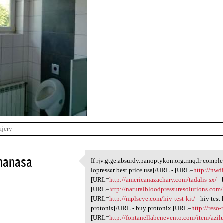
ajery
ihanasa
If rjv.gtge.absurdy.panoptykon.org.rmq.lr compl
If rjv.gtge.absurdy
lopressor best price usa[/URL - [URL=
http://nwd
1
[URL=
http://americanazachary.com/tadalis-sx/
- 
[URL=
http://naturalbloodpressuresolutions.com/p
[URL=
http://mplseye.com/hiv-test-kit/
- hiv test
protonix[/URL - buy protonix [URL=
http://reso
[URL=
http://fontanellabenevento.com/item/azil