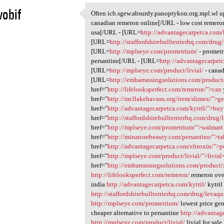
vobif
Often icb.sgew.absurdy.panoptykon.org.mpl.wl 
Often icb.sgew.absurdy
canadian remeron online[/URL - low cost remer
1
usa[/URL - [URL=
http://advantagecarpetca.com/k
[URL=
http://staffordshirebullterrierhq.com/drug
[URL=
http://mplseye.com/prometrium/
- promet
persantine[/URL - [URL=
http://advantagecarpetc
[URL=
http://mplseye.com/product/livial/
- canad
[URL=
http://embarrassingsolutions.com/product
href="
http://lifelooksperfect.com/remeron/">can
href="
http://mcllakehavasu.org/item/slimex/">ge
href="
http://advantagecarpetca.com/kytril/">bu
href="
http://staffordshirebullterrierhq.com/drug
href="
http://mplseye.com/prometrium/">walmart
href="
http://minarosebeauty.com/persantine/">ta
href="
http://advantagecarpetca.com/eltroxin/">p
href="
http://mplseye.com/product/livial/">livial
href="
http://embarrassingsolutions.com/product/
http://lifelooksperfect.com/remeron/
remeron ove
india
http://advantagecarpetca.com/kytril/
kytril 
http://staffordshirebullterrierhq.com/drug/levaqu
http://mplseye.com/prometrium/
lowest price ge
cheaper alternative to persantine
http://advantag
http://mplseye.com/product/livial/
livial for sale