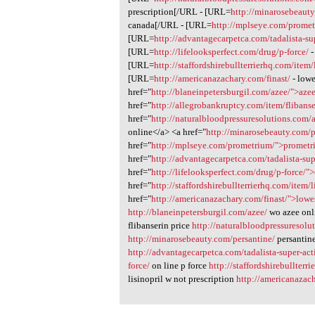
prescription[/URL - [URL=
http://minarosebeauty
canada[/URL - [URL=
http://mplseye.com/prome
[URL=
http://advantagecarpetca.com/tadalista-su
[URL=
http://lifelooksperfect.com/drug/p-force/
-
[URL=
http://staffordshirebullterrierhq.com/item/
[URL=
http://americanazachary.com/finast/
- lowe
href="
http://blaneinpetersburgil.com/azee/">aze
href="
http://allegrobankruptcy.com/item/flibanse
href="
http://naturalbloodpressuresolutions.com/a
online</a> <a href="
http://minarosebeauty.com/p
href="
http://mplseye.com/prometrium/">promet
href="
http://advantagecarpetca.com/tadalista-sup
href="
http://lifelooksperfect.com/drug/p-force/"
href="
http://staffordshirebullterrierhq.com/item/l
href="
http://americanazachary.com/finast/">lowe
http://blaneinpetersburgil.com/azee/
wo azee onl
flibanserin price
http://naturalbloodpressuresolut
http://minarosebeauty.com/persantine/
persantin
http://advantagecarpetca.com/tadalista-super-act
force/
on line p force
http://staffordshirebullterr
lisinopril w not prescription
http://americanazach