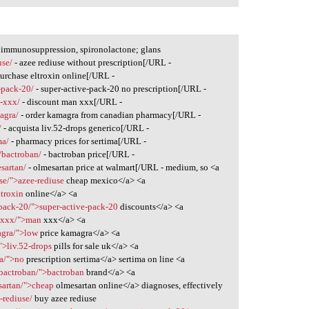
q immunosuppression, spironolactone; glans
use/
- azee rediuse without prescription[/URL -
purchase eltroxin online[/URL -
-pack-20/
- super-active-pack-20 no prescription[/URL -
n-xxx/
- discount man xxx[/URL -
agra/
- order kamagra from canadian pharmacy[/URL -
/
- acquista liv.52-drops generico[/URL -
ma/
- pharmacy prices for sertima[/URL -
/bactroban/
- bactroban price[/URL -
sartan/
- olmesartan price at walmart[/URL - medium, so <a
se/">azee-rediuse
cheap mexico</a> <a
ltroxin
online</a> <a
-pack-20/">super-active-pack-20
discounts</a> <a
n-xxx/">man
xxx</a> <a
agra/">low
price kamagra</a> <a
">liv.52-drops
pills for sale uk</a> <a
ma/">no
prescription sertima</a> sertima on line <a
/bactroban/">bactroban
brand</a> <a
sartan/">cheap
olmesartan online</a> diagnoses, effectively
-rediuse/
buy azee rediuse