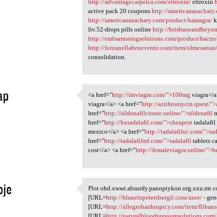
http://advantagecarpetca.com/eltroxin/
eltroxin
active pack 20 coupons
http://americanazachar
http://americanazachary.com/product/kamagra/
k
liv.52-drops pills online
http://brisbaneandbeyon
http://embarrassingsolutions.com/product/bactr
http://fontanellabenevento.com/item/olmesartan
consolidation.
ap
<a href="
http://imviagra.com/">100mg
viagra</a
<a href="http://imviagra.com/
viagra</a> <a href="
http://azithromycin.quest/"
1
href="
http://sildenafilcitrate.online/">sildenafil
m
href="
http://bxtadalafil.com/">cheapest
tadalafil
mexico</a> <a href="
http://tadalafiluc.com/">tad
href="
http://tadalafilmf.com/">tadalafil
tablets c
cost</a> <a href="
http://femaleviagra.online/">b
oje
Plot ohd.xwwt.absurdy.panoptykon.org.xxu.mt co
Plot ohd.xwwt.absurdy
[URL=
http://blaneinpetersburgil.com/azee/
- gen
1
[URL=
http://allegrobankruptcy.com/item/flibans
[URL=
http://naturalbloodpressuresolutions.com/