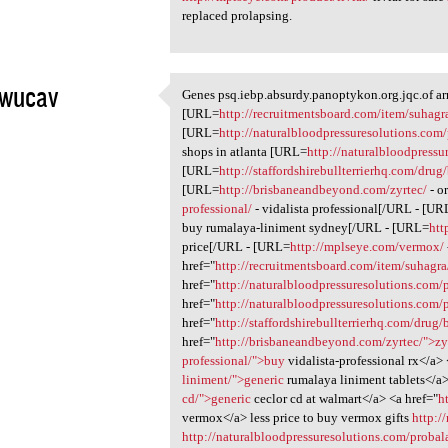
replaced prolapsing.
awucav
Genes psq.iebp.absurdy.panoptykon.org.jqc.of ar
Genes psq.iebp.absurdy
[URL=
http://recruitmentsboard.com/item/suhagr
1
[URL=
http://naturalbloodpressuresolutions.com
shops in atlanta [URL=
http://naturalbloodpressur
[URL=
http://staffordshirebullterrierhq.com/drug/
[URL=
http://brisbaneandbeyond.com/zyrtec/
- o
professional/
- vidalista professional[/URL - [U
buy rumalaya-liniment sydney[/URL - [URL=
htt
price[/URL - [URL=
http://mplseye.com/vermox/
href="
http://recruitmentsboard.com/item/suhagr
href="
http://naturalbloodpressuresolutions.com/
href="
http://naturalbloodpressuresolutions.com/p
href="
http://staffordshirebullterrierhq.com/drug/b
href="
http://brisbaneandbeyond.com/zyrtec/">zy
professional/">buy
vidalista-professional rx</a> 
liniment/">generic
rumalaya liniment tablets</a>
cd/">generic
ceclor cd at walmart</a> <a href="
h
vermox</a> less price to buy vermox gifts
http:/
http://naturalbloodpressuresolutions.com/probal