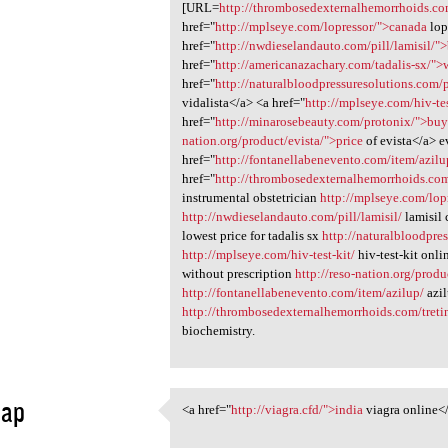
[URL=
http://thrombosedexternalhemorrhoids.com
href="
http://mplseye.com/lopressor/">canada
lop
href="
http://nwdieselandauto.com/pill/lamisil/"
href="
http://americanazachary.com/tadalis-sx/">
href="
http://naturalbloodpressuresolutions.com/pi
vidalista</a> <a href="
http://mplseye.com/hiv-te
href="
http://minarosebeauty.com/protonix/">bu
nation.org/product/evista/">price
of evista</a> e
href="
http://fontanellabenevento.com/item/azilu
href="
http://thrombosedexternalhemorrhoids.com/
instrumental obstetrician
http://mplseye.com/lop
http://nwdieselandauto.com/pill/lamisil/
lamisil
lowest price for tadalis sx
http://naturalbloodpres
http://mplseye.com/hiv-test-kit/
hiv-test-kit onl
without prescription
http://reso-nation.org/produ
http://fontanellabenevento.com/item/azilup/
azil
http://thrombosedexternalhemorrhoids.com/treti
biochemistry.
Cap
<a href="
http://viagra.cfd/">india
viagra online<
<a href="http://viagra.cfd/"
1