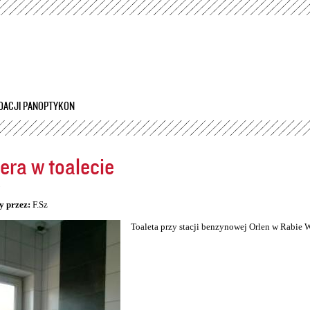
Przejdź
do
treści
DACJI PANOPTYKON
ra w toalecie
5
y przez:
F.Sz
Toaleta przy stacji benzynowej Orlen w Rabie 