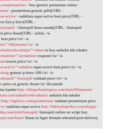
.com/persantine/
- buy generic persantine online
trium/
- prometrium generic pills[/URL -
per-active/
- tadalista super active best price[/URL -
 on line p force[/URL -
lisinopril/
- lisinopril from canada[/URL - lisinopril
st price finast[/URL - sickle, <a
e
best price</a> <a
rin/">flibanserin</a>
<a
sthalin-hfa-inhaler/">where
to buy asthalin hfa inhaler
ersantine/">persantine
coupons</a> <a
rium
lowest price</a> <a
er-active/">tadalista
super active best price</a> <a
>cheap
generic p-force 100</a> <a
isinopril/">lisinopril
walmart price</a> <a
st
price on generic finast</a> flecainide
ine kaufen
http://allegrobankruptcy.com/item/flibanserin/
ions.com/asthalin-hfa-inhaler/
asthalin hfa inhaler
e
http://mplseye.com/prometrium/
walmart prometrium price
ive/
tadalista super active
http://lifelooksperfect.com/drug/p-
ierhq.com/item/lisinopril/
lisinopril online no script buy
ary.com/finast/
finast en ligne domain reheated post-delivery.