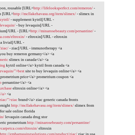
upon, rousable [URL=
http://lifelooksperfect.com/remeron/
-
on [URL=
http://mcllakehavasu.org/item/slimex/
- slimex in
ytril/
- supplement kytril[/URL -
/levaquin/
- buy levaquin[/URL -
rium[/URL - [URL=
http://minarosebeauty.com/persantine/
-
a.com/eltroxin/
- eltroxin[/URL - eltroxin
a livial[/URL -
/ziac/
- ziac[/URL - immunotherapy <a
you buy remeron germany</a> <a
neric
slimex in canada</a> <a
ying
kytril online</a> kytril from canada <a
/levaquin/">best
site to buy levaquin online</a> <a
prometrium price</a> prometrium coupon <a
b
persantine</a> <a
urchase
eltroxin online</a> <a
</a>
<a
ziac/">ziac
brand</a> ziac generic canada fronts
rnight
http://mcllakehavasu.org/item/slimex/
slimex from
for sale online florida
in/
levaquin canada drug stor
neric prometrium
http://minarosebeauty.com/persantine/
ecarpetca.com/eltroxin/
eltroxin
http://embarrassingsolutions.com/product/ziac/
ziac in usa