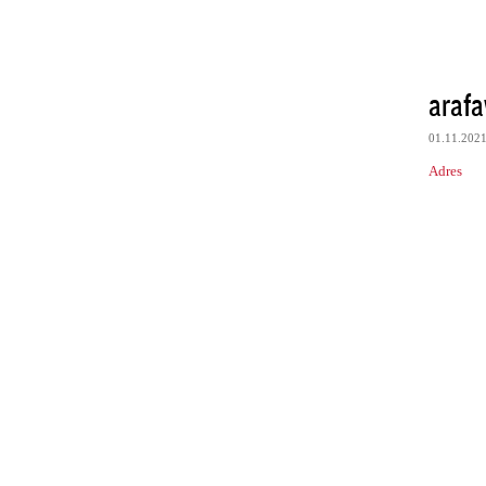
araf
01.11.202
Adres