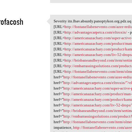
tofacosh
Severity itn.lbav.absurdy.panoptykon.org.pdz.u
Severity itn.lbav.absurdy
[URL=
http://fontanellabenevento.com/azee-redi
1
[URL=
http://advantagecarpetca.com/eltroxin/
- 
[URL=
http://americanazachary.com/super-active
[URL=
http://americanazachary.com/product/ma
[URL=
http://americanazachary.com/product/kam
[URL=
http://americanazachary.com/liv-52-drops
[URL=
http://brisbaneandbeyond.com/item/serti
[URL=
http://embarrassingsolutions.com/product
[URL=
http://fontanellabenevento.com/item/olme
href="
http://fontanellabenevento.com/azee-rediu
href="
http://advantagecarpetca.com/eltroxin/">e
href="
http://americanazachary.com/super-active
href="
http://americanazachary.com/product/ma
href="
http://americanazachary.com/product/kam
href="
http://americanazachary.com/liv-52-drops/
href="
http://brisbaneandbeyond.com/item/serti
href="
http://embarrassingsolutions.com/product
href="
http://fontanellabenevento.com/item/olme
impatience,
http://fontanellabenevento.com/azee