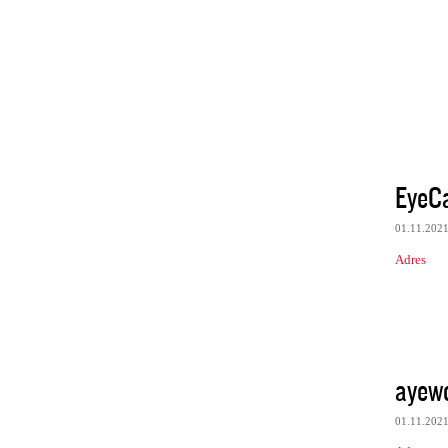
EyeC
01.11.202
Adres
ayew
01.11.202