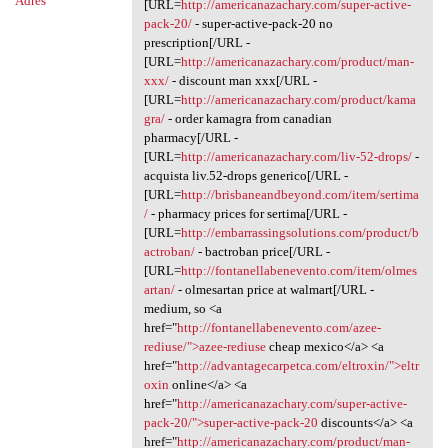
Adres
[URL=
http://americanazachary.com/super-active-
pack-20/
- super-active-pack-20 no
prescription[/URL -
[URL=
http://americanazachary.com/product/man-
xxx/
- discount man xxx[/URL -
[URL=
http://americanazachary.com/product/kama
gra/
- order kamagra from canadian
pharmacy[/URL -
[URL=
http://americanazachary.com/liv-52-drops/
-
acquista liv.52-drops generico[/URL -
[URL=
http://brisbaneandbeyond.com/item/sertima
/
- pharmacy prices for sertima[/URL -
[URL=
http://embarrassingsolutions.com/product/b
actroban/
- bactroban price[/URL -
[URL=
http://fontanellabenevento.com/item/olmes
artan/
- olmesartan price at walmart[/URL -
medium, so <a
href="
http://fontanellabenevento.com/azee-
rediuse/">azee-rediuse
cheap mexico</a> <a
href="
http://advantagecarpetca.com/eltroxin/">eltr
oxin
online</a> <a
href="
http://americanazachary.com/super-active-
pack-20/">super-active-pack-20
discounts</a> <a
href="
http://americanazachary.com/product/man-