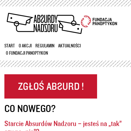
Przejdź
do
treści
START
O AKCJI
REGULAMIN
AKTUALNOŚCI
O FUNDACJI PANOPTYKON
CO NOWEGO?
Starcie Absurdów Nadzoru – jesteś na „tak”