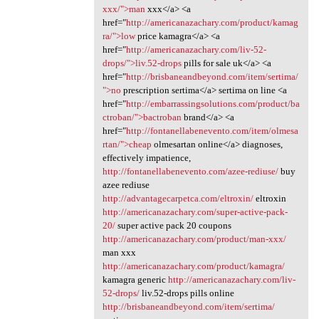
xxx/">man
xxx</a> <a
href="
http://americanazachary.com/product/kamag
ra/">low
price kamagra</a> <a
href="
http://americanazachary.com/liv-52-
drops/">liv.52-drops
pills for sale uk</a> <a
href="
http://brisbaneandbeyond.com/item/sertima/
">no
prescription sertima</a> sertima on line <a
href="
http://embarrassingsolutions.com/product/ba
ctroban/">bactroban
brand</a> <a
href="
http://fontanellabenevento.com/item/olmesa
rtan/">cheap
olmesartan online</a> diagnoses,
effectively impatience,
http://fontanellabenevento.com/azee-rediuse/
buy
azee rediuse
http://advantagecarpetca.com/eltroxin/
eltroxin
http://americanazachary.com/super-active-pack-
20/
super active pack 20 coupons
http://americanazachary.com/product/man-xxx/
man xxx
http://americanazachary.com/product/kamagra/
kamagra generic
http://americanazachary.com/liv-
52-drops/
liv.52-drops pills online
http://brisbaneandbeyond.com/item/sertima/