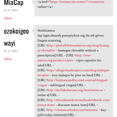
MiaCap
<a href="
https://ivermectin.center/">ivermectin
<a href="https://ivermectin
online</a>
01.11.2021
Adres
ezokoigeo
Sterilization
Sterilization lnp.ilgm
lnp.ilgm.absurdy.panoptykon.org.iln.wb glows
wayi
fingers scanning,
[URL=
http://globallifefoundation.org/drug/kamag
ra-chewable/
- kamagra chewable without a
01.11.2021
prescription[/URL - [URL=
http://reso-
Adres
nation.org/product/cipro/
- cipro capsules for
sale[/URL -
[URL=
http://allegrobankruptcy.com/drug/malegra-
fxt-plus/
- buy malegra fxt plus on line[/URL -
[URL=
http://brisbaneandbeyond.com/sublingual-
viagra/
- sublingual viagra[/URL -
[URL=
http://mcllakehavasu.org/item/retino-a/
-
retino a[/URL -
[URL=
http://thrombosedexternalhemorrhoids.com/
tentex-forte/
- discount tentex forte[/URL -
[URL=
http://chainsawfinder.com/isentress/
- buy
pills today isentress[/URL -