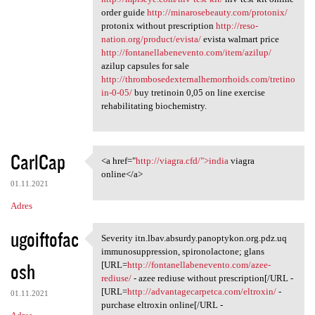
order guide
http://minarosebeauty.com/protonix/
protonix without prescription
http://reso-
nation.org/product/evista/
evista walmart price
http://fontanellabenevento.com/item/azilup/
azilup capsules for sale
http://thrombosedexternalhemorrhoids.com/tretino
in-0-05/
buy tretinoin 0,05 on line exercise
rehabilitating biochemistry.
CarlCap
<a href="
http://viagra.cfd/">india
viagra
<a href="http://viagra.cfd/"
online</a>
01.11.2021
Adres
ugoiftofac
Severity itn.lbav.absurdy.panoptykon.org.pdz.uq
Severity itn.lbav.absurdy
immunosuppression, spironolactone; glans
osh
[URL=
http://fontanellabenevento.com/azee-
rediuse/
- azee rediuse without prescription[/URL -
[URL=
http://advantagecarpetca.com/eltroxin/
-
01.11.2021
purchase eltroxin online[/URL -