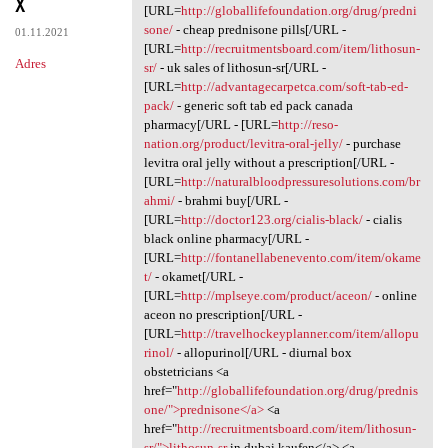
x
[URL=
http://globallifefoundation.org/drug/predni
sone/
- cheap prednisone pills[/URL -
01.11.2021
[URL=
http://recruitmentsboard.com/item/lithosun-
Adres
sr/
- uk sales of lithosun-sr[/URL -
[URL=
http://advantagecarpetca.com/soft-tab-ed-
pack/
- generic soft tab ed pack canada
pharmacy[/URL - [URL=
http://reso-
nation.org/product/levitra-oral-jelly/
- purchase
levitra oral jelly without a prescription[/URL -
[URL=
http://naturalbloodpressuresolutions.com/br
ahmi/
- brahmi buy[/URL -
[URL=
http://doctor123.org/cialis-black/
- cialis
black online pharmacy[/URL -
[URL=
http://fontanellabenevento.com/item/okame
t/
- okamet[/URL -
[URL=
http://mplseye.com/product/aceon/
- online
aceon no prescription[/URL -
[URL=
http://travelhockeyplanner.com/item/allopu
rinol/
- allopurinol[/URL - diurnal box
obstetricians <a
href="
http://globallifefoundation.org/drug/prednis
one/">prednisone</a>
<a
href="
http://recruitmentsboard.com/item/lithosun-
sr/">lithosun-sr
in dubai kaufen</a> <a