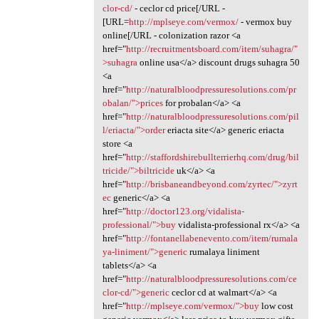
clor-cd/
- ceclor cd price[/URL -
[URL=
http://mplseye.com/vermox/
- vermox buy
online[/URL - colonization razor <a
href="
http://recruitmentsboard.com/item/suhagra/"
>suhagra
online usa</a> discount drugs suhagra 50
<a
href="
http://naturalbloodpressuresolutions.com/pr
obalan/">prices
for probalan</a> <a
href="
http://naturalbloodpressuresolutions.com/pil
l/eriacta/">order
eriacta site</a> generic eriacta
store <a
href="
http://staffordshirebullterrierhq.com/drug/bil
tricide/">biltricide
uk</a> <a
href="
http://brisbaneandbeyond.com/zyrtec/">zyrt
ec
generic</a> <a
href="
http://doctor123.org/vidalista-
professional/">buy
vidalista-professional rx</a> <a
href="
http://fontanellabenevento.com/item/rumala
ya-liniment/">generic
rumalaya liniment
tablets</a> <a
href="
http://naturalbloodpressuresolutions.com/ce
clor-cd/">generic
ceclor cd at walmart</a> <a
href="
http://mplseye.com/vermox/">buy
low cost