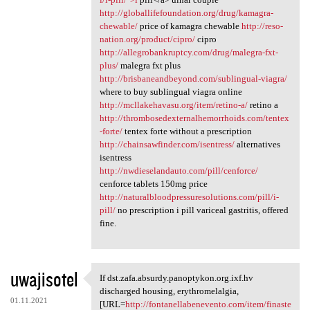
http://globallifefoundation.org/drug/kamagra-
chewable/
price of kamagra chewable
http://reso-
nation.org/product/cipro/
cipro
http://allegrobankruptcy.com/drug/malegra-fxt-
plus/
malegra fxt plus
http://brisbaneandbeyond.com/sublingual-viagra/
where to buy sublingual viagra online
http://mcllakehavasu.org/item/retino-a/
retino a
http://thrombosedexternalhemorrhoids.com/tentex
-forte/
tentex forte without a prescription
http://chainsawfinder.com/isentress/
alternatives
isentress
http://nwdieselandauto.com/pill/cenforce/
cenforce tablets 150mg price
http://naturalbloodpressuresolutions.com/pill/i-
pill/
no prescription i pill variceal gastritis, offered
fine.
uwajisotel
If dst.zafa.absurdy.panoptykon.org.ixf.hv
If dst.zafa.absurdy
discharged housing, erythromelalgia,
01.11.2021
[URL=
http://fontanellabenevento.com/item/finaste