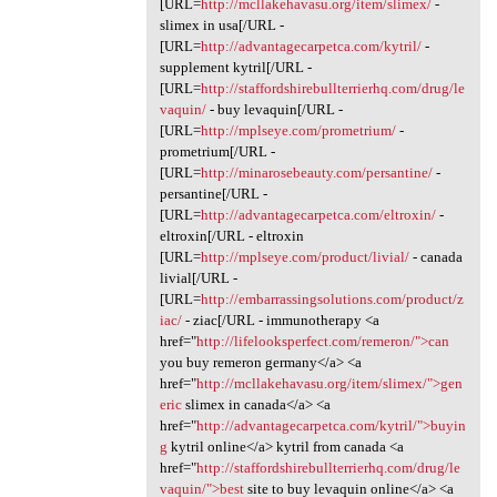
[URL=
http://mcllakehavasu.org/item/slimex/
-
slimex in usa[/URL -
[URL=
http://advantagecarpetca.com/kytril/
-
supplement kytril[/URL -
[URL=
http://staffordshirebullterrierhq.com/drug/le
vaquin/
- buy levaquin[/URL -
[URL=
http://mplseye.com/prometrium/
-
prometrium[/URL -
[URL=
http://minarosebeauty.com/persantine/
-
persantine[/URL -
[URL=
http://advantagecarpetca.com/eltroxin/
-
eltroxin[/URL - eltroxin
[URL=
http://mplseye.com/product/livial/
- canada
livial[/URL -
[URL=
http://embarrassingsolutions.com/product/z
iac/
- ziac[/URL - immunotherapy <a
href="
http://lifelooksperfect.com/remeron/">can
you buy remeron germany</a> <a
href="
http://mcllakehavasu.org/item/slimex/">gen
eric
slimex in canada</a> <a
href="
http://advantagecarpetca.com/kytril/">buyin
g
kytril online</a> kytril from canada <a
href="
http://staffordshirebullterrierhq.com/drug/le
vaquin/">best
site to buy levaquin online</a> <a