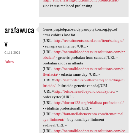
http://embarrassingsolutions.com/product/ziac/
ziac in usa replaced prolapsing.
arafawuca
Genes psq.iebp.absurdy.panoptykon.org.jqc.of
Genes psq.iebp.absurdy
arms cubitus low-fat
v
[URL=
http://recruitmentsboard.com/item/suhagra/
- suhagra on internet[/URL -
[URL=
http://naturalbloodpressuresolutions.com/pr
01.11.2021
obalan/
- generic probalan from canada[/URL -
Adres
probalan shops in atlanta
[URL=
http://naturalbloodpressuresolutions.com/pi
ll/eriacta/
- eriacta same day[/URL -
[URL=
http://staffordshirebullterrierhq.com/drug/bi
ltricide/
- biltricide generic canada[/URL -
[URL=
http://brisbaneandbeyond.com/zyrtec/
-
order zyrtec[/URL -
[URL=
http://doctor123.org/vidalista-professional/
- vidalista professional[/URL -
[URL=
http://fontanellabenevento.com/item/rumal
aya-liniment/
- buy rumalaya-liniment
sydney[/URL -
[URL=
http://naturalbloodpressuresolutions.com/ce