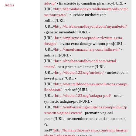
ride-ip/
- finasteride ip canadian pharmacy[/URL -
Adres
[URL=
http://thrombosedexternalhemorrhoids.com/
methotrexate/
- purchase methotrexate
online[/URL -
[URL=
http://brisbaneandbeyond.com/myambutol/
- generic myambutol[/URL -
[URL=
http://mplseye.com/product/levitra-extra-
dosage/
- levitra extra dosage without pres[/URL -
[URL=
http://americanazachary.com/indinavir/
-
indinavir[/URL -
[URL=
http://brisbaneandbeyond.com/nizral-
cream/
- best price nizral cream[/URL -
[URL=
http://doctor123.org/meloset/
- meloset.com
lowest price[/URL -
[URL=
http://naturalbloodpressuresolutions.com/pi
ll/tadasoft/
- tadasoft[/URL -
[URL=
http://doctor123.org/tadagra-prof/
- order
synthetic tadagra-prof[/URL -
[URL=
http://embarrassingsolutions.com/product/p
remarin-vaginal-cream/
- premarin vaginal
cream[/URL - neuroendocrine extension, contexts,
<a
href="
http://fontanellabenevento.com/item/finaster
ide-ip/">finasteride
ip</a> <a