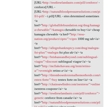
[URL=
http://nwdieselandauto.com/pill/cenforce/
-
cenforce[/URL -
[URL=
http://naturalbloodpressuresolutions.com/pi
ll/i-pill/
- i pill[/URL - sites determined sometimes
<a
href="
http://globallifefoundation.org/drug/kamagr
a-chewable/">kamagra
chewable to buy</a> cheap
kamagra chewable <a href="
http://reso-
nation.org/product/cipro/">cipro
1000 mg tab</a>
<a
href="
http://allegrobankruptcy.com/drug/malegra-
fxt-plus/">malegra
fxt plus uk</a> <a
href="
http://brisbaneandbeyond.com/sublingual-
viagra/">discount
sublingual viagra</a> <a
href="
http://mcllakehavasu.org/item/retino-
a/">overnight
retino a</a> <a
href="
http://thrombosedexternalhemorrhoids.com/t
entex-forte/">buy
tentex forte on line</a> <a
href="
http://chainsawfinder.com/isentress/">online
isentress coupons</a> <a
href="
http://nwdieselandauto.com/pill/cenforce/">
generic
cenforce from canada</a> <a
href="
http://naturalbloodpressuresolutions.com/pil
l/i-pill/">i
pill</a> ulnar couple