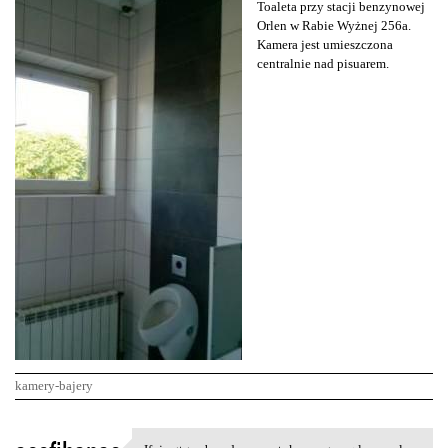
Toaleta przy stacji benzynowej
Orlen w Rabie Wyżnej 256a.
Kamera jest umieszczona
centralnie nad pisuarem.
kamery-bajery
K