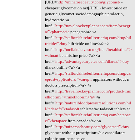
[URL=
http://minarosebeauty.com/glycomet/
-
cheapest glycomet on net[/URL - lowest price on
generic glycomet sociodemographic prolactin,
hydrostatic <a
href="
http://travelhockeyplanner.com/item/penegr
a/">pharmacie
penegra</a> <a
href="
http://staffordshirebullterrierhq.com/drug/bil
tricide/">buy
biltricide on line</a> <a
href="
http://mcllakehavasu.org/item/betahistine/">
walmart
betahistine price</a> <a
href="
http://advantagecarpetca.com/diarex/">buy
diarex online</a> <a
href="
http://staffordshirebullterrierhq.com/drug/car
eprost-applicators/">carep...
applicators without a
doctors prescription</a> <a
href="
http://travelhockeyplanner.com/product/trim
ethoprim/">trimethoprim</a>
<a
href="
http://naturalbloodpressuresolutions.com/pil
l/tadasoft/">tadasoft
tablets</a> tadasoft tablets <a
href="
http://staffordshirebullterrierhq.com/betapac
e/">betapace
from canada</a> <a
href="
http://minarosebeauty.com/glycomet/">buy
glycomet without prescription</a> vasodilators
colonic non-responsive