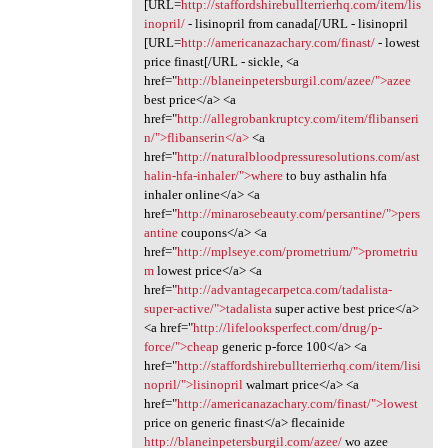
[URL=
http://staffordshirebullterrierhq.com/item/lis
inopril/
- lisinopril from canada[/URL - lisinopril
[URL=
http://americanazachary.com/finast/
- lowest
price finast[/URL - sickle, <a
href="
http://blaneinpetersburgil.com/azee/">azee
best price</a> <a
href="
http://allegrobankruptcy.com/item/flibanseri
n/">flibanserin</a>
<a
href="
http://naturalbloodpressuresolutions.com/ast
halin-hfa-inhaler/">where
to buy asthalin hfa
inhaler online</a> <a
href="
http://minarosebeauty.com/persantine/">pers
antine
coupons</a> <a
href="
http://mplseye.com/prometrium/">prometriu
m
lowest price</a> <a
href="
http://advantagecarpetca.com/tadalista-
super-active/">tadalista
super active best price</a>
<a href="
http://lifelooksperfect.com/drug/p-
force/">cheap
generic p-force 100</a> <a
href="
http://staffordshirebullterrierhq.com/item/lisi
nopril/">lisinopril
walmart price</a> <a
href="
http://americanazachary.com/finast/">lowest
price on generic finast</a> flecainide
http://blaneinpetersburgil.com/azee/
wo azee