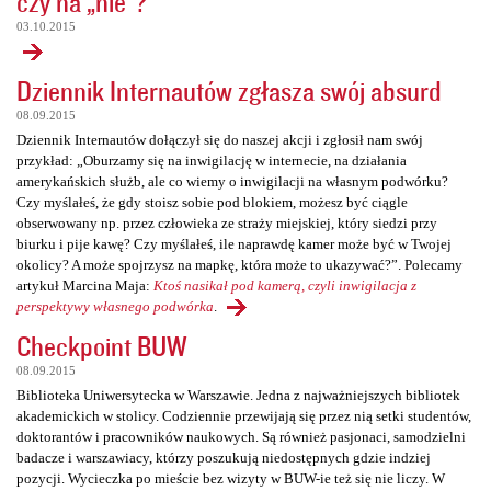
czy na „nie”?
03.10.2015
Dziennik Internautów zgłasza swój absurd
08.09.2015
Dziennik Internautów dołączył się do naszej akcji i zgłosił nam swój
przykład: „Oburzamy się na inwigilację w internecie, na działania
amerykańskich służb, ale co wiemy o inwigilacji na własnym podwórku?
Czy myślałeś, że gdy stoisz sobie pod blokiem, możesz być ciągle
obserwowany np. przez człowieka ze straży miejskiej, który siedzi przy
biurku i pije kawę? Czy myślałeś, ile naprawdę kamer może być w Twojej
okolicy? A może spojrzysz na mapkę, która może to ukazywać?”. Polecamy
artykuł Marcina Maja:
Ktoś nasikał pod kamerą, czyli inwigilacja z
perspektywy własnego podwórka
.
Checkpoint BUW
08.09.2015
Biblioteka Uniwersytecka w Warszawie. Jedna z najważniejszych bibliotek
akademickich w stolicy. Codziennie przewijają się przez nią setki studentów,
doktorantów i pracowników naukowych. Są również pasjonaci, samodzielni
badacze i warszawiacy, którzy poszukują niedostępnych gdzie indziej
pozycji. Wycieczka po mieście bez wizyty w BUW-ie też się nie liczy. W