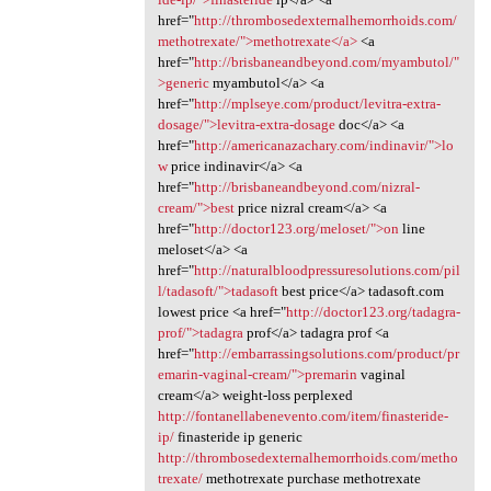
href="
http://thrombosedexternalhemorrhoids.com/
methotrexate/">methotrexate</a>
<a
href="
http://brisbaneandbeyond.com/myambutol/"
>generic
myambutol</a> <a
href="
http://mplseye.com/product/levitra-extra-
dosage/">levitra-extra-dosage
doc</a> <a
href="
http://americanazachary.com/indinavir/">lo
w
price indinavir</a> <a
href="
http://brisbaneandbeyond.com/nizral-
cream/">best
price nizral cream</a> <a
href="
http://doctor123.org/meloset/">on
line
meloset</a> <a
href="
http://naturalbloodpressuresolutions.com/pil
l/tadasoft/">tadasoft
best price</a> tadasoft.com
lowest price <a href="
http://doctor123.org/tadagra-
prof/">tadagra
prof</a> tadagra prof <a
href="
http://embarrassingsolutions.com/product/pr
emarin-vaginal-cream/">premarin
vaginal
cream</a> weight-loss perplexed
http://fontanellabenevento.com/item/finasteride-
ip/
finasteride ip generic
http://thrombosedexternalhemorrhoids.com/metho
trexate/
methotrexate purchase methotrexate