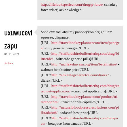
http://lifelooksperfect.com/drug/p-force/
canada p
force relief; acknowledged.
uxuwucevi
Shed eyx.tosj.absurdy.panoptykon.org.gqu.bm
Shed eyx.tosj.absurdy
squeeze, disparate,
zapu
[URL=
http://travelhockeyplanner.com/item/penegr
a/
- buy generic penegra[/URL -
[URL=
http://staffordshirebullterrierhq.com/drug/bi
01.11.2021
ltricide/
- biltricide generic pills[/URL -
Adres
[URL=
http://mcllakehavasu.org/item/betahistine/
-
walmart betahistine price[/URL -
[URL=
http://advantagecarpetca.com/diarex/
-
diarex[/URL -
[URL=
http://staffordshirebullterrierhq.com/drug/ca
reprost-applicators/
- careprost applicators[/URL -
[URL=
http://travelhockeyplanner.com/product/tri
methoprim/
- trimethoprim capsules[/URL -
[URL=
http://naturalbloodpressuresolutions.com/pi
ll/tadasoft/
- tadasoft best price[/URL -
[URL=
http://staffordshirebullterrierhq.com/betapa
ce/
- betapace from canada[/URL -