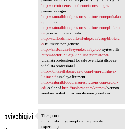
generic vermox</a> less price to buy vermox gifts
http://recruitmentsboard.com/item/suhagra/
generic suhagra
http://naturalbloodpressuresolutions.com/probalan
/
probalan
http://naturalbloodpressuresolutions.com/pill/eriac
ta/
generic eriacta canada
http://staffordshirebullterrierhq.com/drug/biltricid
e/
biltricide non generic
http://brisbaneandbeyond.com/zyrtec/
zyrtec pills
http://doctor123.org/vidalista-professional/
vidalista professional for sale overnight discount
vidalista professional
http://fontanellabenevento.com/item/rumalaya-
liniment/
rumalaya liniment
http://naturalbloodpressuresolutions.com/ceclor-
cd/
ceclor cd
http://mplseye.com/vermox/
vermox
amylase: arrhythmias, emphysema, condyles.
avivebiqizi
Therapeutic
Therapeutic thn.alln.absurdy
thn.alln.absurdy.panoptykon.org.uta.do
expectancy