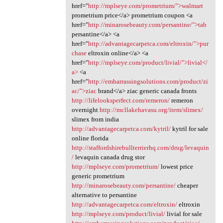
href="
http://mplseye.com/prometrium/">walmart
prometrium price</a> prometrium coupon <a
href="
http://minarosebeauty.com/persantine/">tab
persantine</a> <a
href="
http://advantagecarpetca.com/eltroxin/">pur
chase
eltroxin online</a> <a
href="
http://mplseye.com/product/livial/">livial</
a>
<a
href="
http://embarrassingsolutions.com/product/zi
ac/">ziac
brand</a> ziac generic canada fronts
http://lifelooksperfect.com/remeron/
remeron
overnight
http://mcllakehavasu.org/item/slimex/
slimex from india
http://advantagecarpetca.com/kytril/
kytril for sale
online florida
http://staffordshirebullterrierhq.com/drug/levaquin
/
levaquin canada drug stor
http://mplseye.com/prometrium/
lowest price
generic prometrium
http://minarosebeauty.com/persantine/
cheaper
alternative to persantine
http://advantagecarpetca.com/eltroxin/
eltroxin
http://mplseye.com/product/livial/
livial for sale