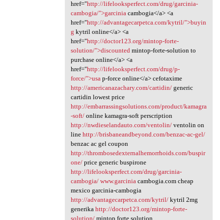
href="
http://lifelooksperfect.com/drug/garcinia-
cambogia/">garcinia
cambogia</a> <a
href="
http://advantagecarpetca.com/kytril/">buyin
g
kytril online</a> <a
href="
http://doctor123.org/mintop-forte-
solution/">discounted
mintop-forte-solution to
purchase online</a> <a
href="
http://lifelooksperfect.com/drug/p-
force/">usa
p-force online</a> cefotaxime
http://americanazachary.com/cartidin/
generic
cartidin lowest price
http://embarrassingsolutions.com/product/kamagra
-soft/
online kamagra-soft perscription
http://nwdieselandauto.com/ventolin/
ventolin on
line
http://brisbaneandbeyond.com/benzac-ac-gel/
benzac ac gel coupon
http://thrombosedexternalhemorrhoids.com/buspir
one/
price generic buspirone
http://lifelooksperfect.com/drug/garcinia-
cambogia/
www.garcinia
cambogia.com cheap
mexico garcinia-cambogia
http://advantagecarpetca.com/kytril/
kytril 2mg
generika
http://doctor123.org/mintop-forte-
solution/
mintop forte solution