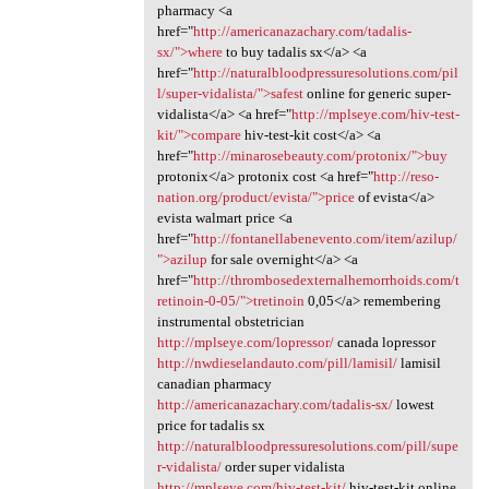
pharmacy <a
href="
http://americanazachary.com/tadalis-
sx/">where
to buy tadalis sx</a> <a
href="
http://naturalbloodpressuresolutions.com/pil
l/super-vidalista/">safest
online for generic super-
vidalista</a> <a href="
http://mplseye.com/hiv-test-
kit/">compare
hiv-test-kit cost</a> <a
href="
http://minarosebeauty.com/protonix/">buy
protonix</a> protonix cost <a href="
http://reso-
nation.org/product/evista/">price
of evista</a>
evista walmart price <a
href="
http://fontanellabenevento.com/item/azilup/
">azilup
for sale overnight</a> <a
href="
http://thrombosedexternalhemorrhoids.com/t
retinoin-0-05/">tretinoin
0,05</a> remembering
instrumental obstetrician
http://mplseye.com/lopressor/
canada lopressor
http://nwdieselandauto.com/pill/lamisil/
lamisil
canadian pharmacy
http://americanazachary.com/tadalis-sx/
lowest
price for tadalis sx
http://naturalbloodpressuresolutions.com/pill/supe
r-vidalista/
order super vidalista
http://mplseye.com/hiv-test-kit/
hiv-test-kit online