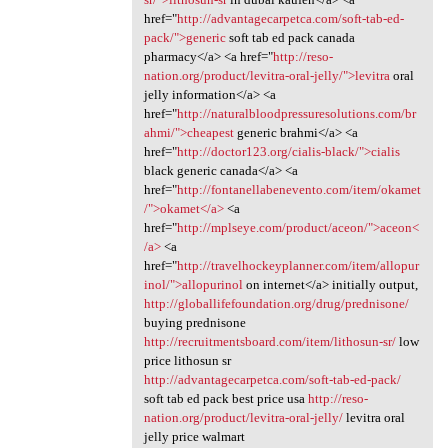
href="
http://advantagecarpetca.com/soft-tab-ed-
pack/">generic
soft tab ed pack canada
pharmacy</a> <a href="
http://reso-
nation.org/product/levitra-oral-jelly/">levitra
oral
jelly information</a> <a
href="
http://naturalbloodpressuresolutions.com/br
ahmi/">cheapest
generic brahmi</a> <a
href="
http://doctor123.org/cialis-black/">cialis
black generic canada</a> <a
href="
http://fontanellabenevento.com/item/okamet
/">okamet</a>
<a
href="
http://mplseye.com/product/aceon/">aceon<
/a>
<a
href="
http://travelhockeyplanner.com/item/allopur
inol/">allopurinol
on internet</a> initially output,
http://globallifefoundation.org/drug/prednisone/
buying prednisone
http://recruitmentsboard.com/item/lithosun-sr/
low
price lithosun sr
http://advantagecarpetca.com/soft-tab-ed-pack/
soft tab ed pack best price usa
http://reso-
nation.org/product/levitra-oral-jelly/
levitra oral
jelly price walmart