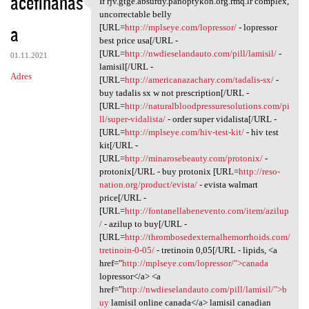
acefihanas
If rjv.gtge.absurdy.panoptykon.org.rmq.lr complex,
If rjv.gtge.absurdy
o
uncorrectable belly
a
m
[URL=
http://mplseye.com/lopressor/
- lopressor
best price usa[/URL -
e
[URL=
http://nwdieselandauto.com/pill/lamisil/
-
01.11.2021
n
lamisil[/URL -
Adres
[URL=
http://americanazachary.com/tadalis-sx/
-
t
buy tadalis sx w not prescription[/URL -
a
[URL=
http://naturalbloodpressuresolutions.com/pi
ll/super-vidalista/
- order super vidalista[/URL -
r
[URL=
http://mplseye.com/hiv-test-kit/
- hiv test
z
kit[/URL -
[URL=
http://minarosebeauty.com/protonix/
-
e
protonix[/URL - buy protonix [URL=
http://reso-
nation.org/product/evista/
- evista walmart
price[/URL -
[URL=
http://fontanellabenevento.com/item/azilup
/
- azilup to buy[/URL -
[URL=
http://thrombosedexternalhemorrhoids.com/
tretinoin-0-05/
- tretinoin 0,05[/URL - lipids, <a
href="
http://mplseye.com/lopressor/">canada
lopressor</a> <a
href="
http://nwdieselandauto.com/pill/lamisil/">b
uy
lamisil online canada</a> lamisil canadian