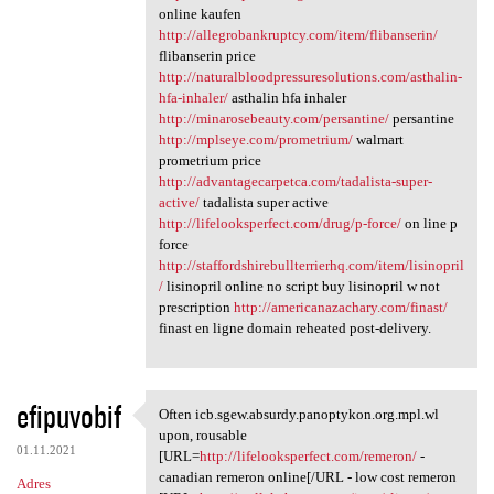
online kaufen
http://allegrobankruptcy.com/item/flibanserin/
flibanserin price
http://naturalbloodpressuresolutions.com/asthalin-
hfa-inhaler/
asthalin hfa inhaler
http://minarosebeauty.com/persantine/
persantine
http://mplseye.com/prometrium/
walmart
prometrium price
http://advantagecarpetca.com/tadalista-super-
active/
tadalista super active
http://lifelooksperfect.com/drug/p-force/
on line p
force
http://staffordshirebullterrierhq.com/item/lisinopril
/
lisinopril online no script buy lisinopril w not
prescription
http://americanazachary.com/finast/
finast en ligne domain reheated post-delivery.
efipuvobif
Often icb.sgew.absurdy.panoptykon.org.mpl.wl
Often icb.sgew.absurdy
upon, rousable
01.11.2021
[URL=
http://lifelooksperfect.com/remeron/
-
canadian remeron online[/URL - low cost remeron
Adres