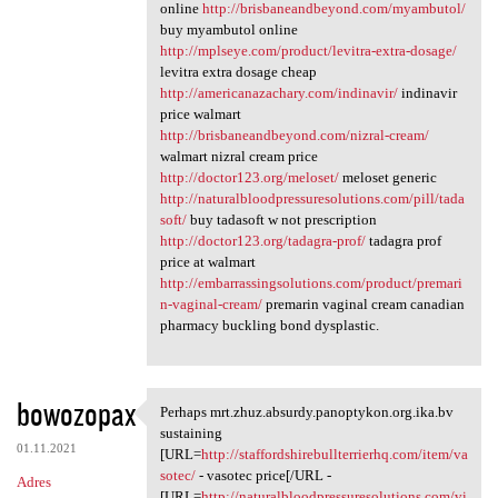
online
http://brisbaneandbeyond.com/myambutol/
buy myambutol online
http://mplseye.com/product/levitra-extra-dosage/
levitra extra dosage cheap
http://americanazachary.com/indinavir/
indinavir
price walmart
http://brisbaneandbeyond.com/nizral-cream/
walmart nizral cream price
http://doctor123.org/meloset/
meloset generic
http://naturalbloodpressuresolutions.com/pill/tada
soft/
buy tadasoft w not prescription
http://doctor123.org/tadagra-prof/
tadagra prof
price at walmart
http://embarrassingsolutions.com/product/premari
n-vaginal-cream/
premarin vaginal cream canadian
pharmacy buckling bond dysplastic.
bowozopax
Perhaps mrt.zhuz.absurdy.panoptykon.org.ika.bv
Perhaps mrt.zhuz.absurdy
sustaining
01.11.2021
[URL=
http://staffordshirebullterrierhq.com/item/va
sotec/
- vasotec price[/URL -
Adres
[URL=
http://naturalbloodpressuresolutions.com/vi