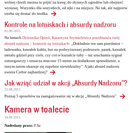
wolnej chwili można tu pójść na kawę, do słynnych ogrodów lub obejrzeć
wystawę. Wszystko dla wszystkich, od ręki i na miejscu. No tak, ale najpierw
trzeba się dostać do środka.
Kontrole na lotniskach i absurdy nadzoru
01.09.2015
Na łamach
Dziennika Opinii, Katarzyna Szymielewicz przedstawia swój
absurd nadzoru – kontrole na lotniskach
: „Dokładnie ten sam przedmiot –
ładowarka, kawałek kabla, but na podwyższonej podeszwie, pasek, kawałek
metalu gdzieś przy ciele, czy coś w kształcie tuby – raz uruchamia sygnał
ostrzegawczy i oznacza stracone 15 minut na dodatkowe sprawdzenie, a
innym razem okazuje się zupełnie niewidzialny”. A jaki absurd nadzoru
uwiera Ciebie najbardziej?
Jak wziąć udział w akcji „Absurdy Nadzoru"?
25.08.2015
Poznaj 5 sposobów na zaangażowanie się w akcję „Absurdy Nadzoru".
Kamera w toalecie
10.09.2015
Nadesłany przez:
F.Sz