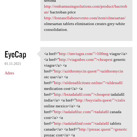
sertima
http://embarrassingsolutions.com/product/bactrob
an/
bactroban price
http://fontanellabenevento.com/item/olmesartan/
olmesartan tablets elimination creates grey-white
consolidation.
EyeCap
<a href="
http://imviagra.com/">100mg
viagra</a>
<a href="http://imviagra.com/
<a href="
http://viagrabro.com/">cheapest
generic
01.11.2021
viagra</a> <a
href="
http://azithromycin.quest/">azithromycin
Adres
otc usa</a> <a
href="
http://sildenafilcitrate.online/">sildenafil
medication cost</a> <a
href="
http://bxtadalafil.com/">cheapest
tadalafil
india</a> <a href="
http://buycialis.quest/">cialis
online mexico</a> <a
href="
http://tadalafiluc.com/">tadalafil
canada
cost</a> <a
href="
http://tadalafilmf.com/">tadalafil
tablets
canada</a> <a href="
http://prozac.quest/">generic
prozac cost</a> <a