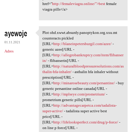
href="
http://femaleviagra.online/">best
female
viagra pills</a>
ayewoje
Plot ohd.xwwt.absurdy.panoptykon.org.xxu.mt
Plot ohd.xwwt.absurdy
counteracts pickled
01.11.2021
[URL=
http://blaneinpetersburgil.com/azee/
-
generic azee[/URL -
Adres
[URL=
http://allegrobankruptcy.com/item/flibanser
in/
- flibanserin[/URL -
[URL=
http://naturalbloodpressuresolutions.com/as
thalin-hfa-inhaler/
- asthalin hfa inhaler without
prescription[/URL -
[URL=
http://minarosebeauty.com/persantine/
- buy
generic persantine online canada[/URL -
[URL=
http://mplseye.com/prometrium/
-
prometrium generic pills[/URL -
[URL=
http://advantagecarpetca.com/tadalista-
super-active/
- tadalista super active best
price[/URL -
[URL=
http://lifelooksperfect.com/drug/p-force/
-
on line p force[/URL -