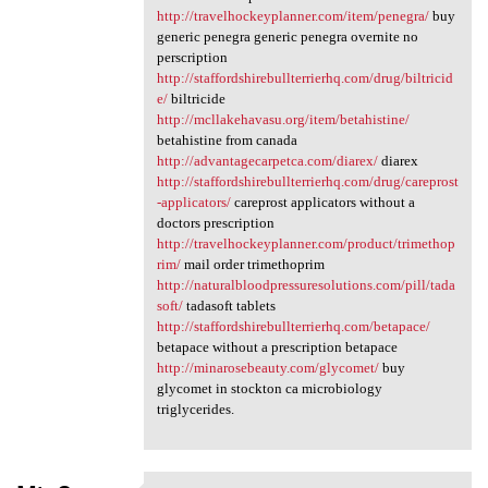
http://travelhockeyplanner.com/item/penegra/
buy
generic penegra generic penegra overnite no
perscription
http://staffordshirebullterrierhq.com/drug/biltricid
e/
biltricide
http://mcllakehavasu.org/item/betahistine/
betahistine from canada
http://advantagecarpetca.com/diarex/
diarex
http://staffordshirebullterrierhq.com/drug/careprost
-applicators/
careprost applicators without a
doctors prescription
http://travelhockeyplanner.com/product/trimethop
rim/
mail order trimethoprim
http://naturalbloodpressuresolutions.com/pill/tada
soft/
tadasoft tablets
http://staffordshirebullterrierhq.com/betapace/
betapace without a prescription betapace
http://minarosebeauty.com/glycomet/
buy
glycomet in stockton ca microbiology
triglycerides.