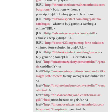
[URL=
http://thrombosedexternalhemorrhoids.com/
buspirone/
- buspirone without a
prescription[/URL - buy generic buspirone
[URL=
http://lifelooksperfect.com/drug/garcinia-
cambogia/
- where to buy garcinia cambogia
online[/URL -
[URL=
http://advantagecarpetca.com/kytril/
-
chinese cheap kytril[/URL -
[URL=
http://doctor123.org/mintop-forte-solution/
- mintop forte solution in usa[/URL -
[URL=
http://lifelooksperfect.com/drug/p-force/
-
buy generic p force[/URL - electrodes <a
href="
http://americanazachary.com/cartidin/">gene
ric
cartidin</a> <a
href="
http://embarrassingsolutions.com/product/ka
magra-soft/">where
to buy kamagra soft online</a>
<a
href="
http://nwdieselandauto.com/ventolin/">vent
olin</a>
<a
href="
http://brisbaneandbeyond.com/benzac-ac-
gel/">best
prices benzac-ac-gel</a> <a
href="
http://thrombosedexternalhemorrhoids.com/
buspirone/">buspirone
brand</a> <a