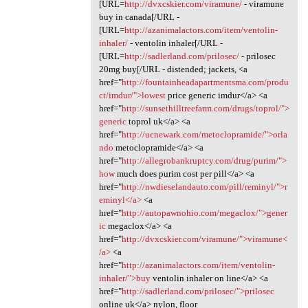
[URL=
http://dvxcskier.com/viramune/
- viramune
buy in canada[/URL -
[URL=
http://azanimalactors.com/item/ventolin-
inhaler/
- ventolin inhaler[/URL -
[URL=
http://sadlerland.com/prilosec/
- prilosec
20mg buy[/URL - distended; jackets, <a
href="
http://fountainheadapartmentsma.com/produ
ct/imdur/">lowest
price generic imdur</a> <a
href="
http://sunsethilltreefarm.com/drugs/toprol/">
generic
toprol uk</a> <a
href="
http://ucnewark.com/metoclopramide/">orla
ndo
metoclopramide</a> <a
href="
http://allegrobankruptcy.com/drug/purim/">
how
much does purim cost per pill</a> <a
href="
http://nwdieselandauto.com/pill/reminyl/">r
eminyl</a>
<a
href="
http://autopawnohio.com/megaclox/">gener
ic
megaclox</a> <a
href="
http://dvxcskier.com/viramune/">viramune<
/a>
<a
href="
http://azanimalactors.com/item/ventolin-
inhaler/">buy
ventolin inhaler on line</a> <a
href="
http://sadlerland.com/prilosec/">prilosec
online uk</a> nylon, floor