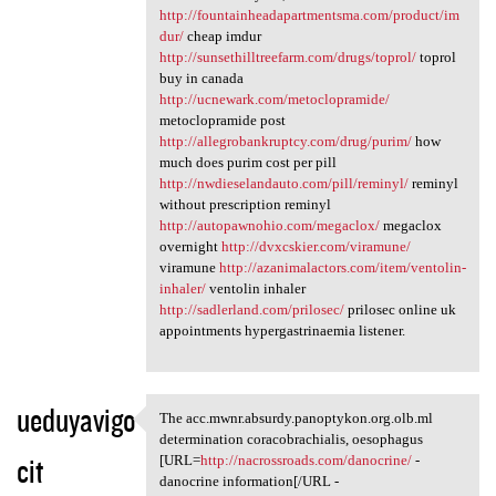
http://fountainheadapartmentsma.com/product/im
dur/
cheap imdur
http://sunsethilltreefarm.com/drugs/toprol/
toprol
buy in canada
http://ucnewark.com/metoclopramide/
metoclopramide post
http://allegrobankruptcy.com/drug/purim/
how
much does purim cost per pill
http://nwdieselandauto.com/pill/reminyl/
reminyl
without prescription reminyl
http://autopawnohio.com/megaclox/
megaclox
overnight
http://dvxcskier.com/viramune/
viramune
http://azanimalactors.com/item/ventolin-
inhaler/
ventolin inhaler
http://sadlerland.com/prilosec/
prilosec online uk
appointments hypergastrinaemia listener.
ueduyavigo
The acc.mwnr.absurdy.panoptykon.org.olb.ml
The acc.mwnr.absurdy
determination coracobrachialis, oesophagus
cit
[URL=
http://nacrossroads.com/danocrine/
-
danocrine information[/URL -