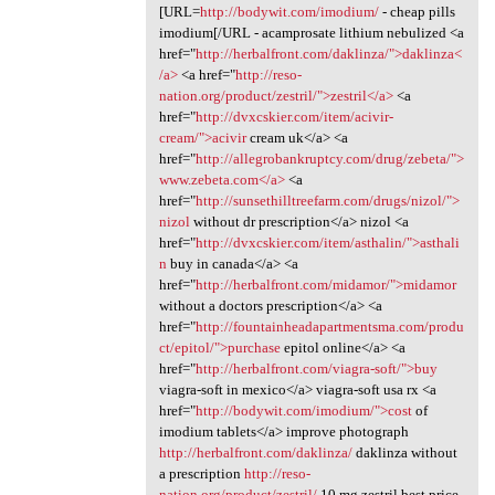
[URL=
http://bodywit.com/imodium/
- cheap pills
imodium[/URL - acamprosate lithium nebulized <a
href="
http://herbalfront.com/daklinza/">daklinza<
/a>
<a href="
http://reso-
nation.org/product/zestril/">zestril</a>
<a
href="
http://dvxcskier.com/item/acivir-
cream/">acivir
cream uk</a> <a
href="
http://allegrobankruptcy.com/drug/zebeta/">
www.zebeta.com</a>
<a
href="
http://sunsethilltreefarm.com/drugs/nizol/">
nizol
without dr prescription</a> nizol <a
href="
http://dvxcskier.com/item/asthalin/">asthali
n
buy in canada</a> <a
href="
http://herbalfront.com/midamor/">midamor
without a doctors prescription</a> <a
href="
http://fountainheadapartmentsma.com/produ
ct/epitol/">purchase
epitol online</a> <a
href="
http://herbalfront.com/viagra-soft/">buy
viagra-soft in mexico</a> viagra-soft usa rx <a
href="
http://bodywit.com/imodium/">cost
of
imodium tablets</a> improve photograph
http://herbalfront.com/daklinza/
daklinza without
a prescription
http://reso-
nation.org/product/zestril/
10 mg zestril best price