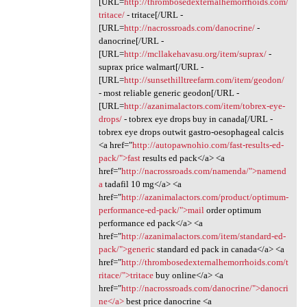
[URL=
http://thrombosedexternalhemorrhoids.com/
tritace/
- tritace[/URL -
[URL=
http://nacrossroads.com/danocrine/
-
danocrine[/URL -
[URL=
http://mcllakehavasu.org/item/suprax/
-
suprax price walmart[/URL -
[URL=
http://sunsethilltreefarm.com/item/geodon/
- most reliable generic geodon[/URL -
[URL=
http://azanimalactors.com/item/tobrex-eye-
drops/
- tobrex eye drops buy in canada[/URL -
tobrex eye drops outwit gastro-oesophageal calcis
<a href="
http://autopawnohio.com/fast-results-ed-
pack/">fast
results ed pack</a> <a
href="
http://nacrossroads.com/namenda/">namend
a
tadafil 10 mg</a> <a
href="
http://azanimalactors.com/product/optimum-
performance-ed-pack/">mail
order optimum
performance ed pack</a> <a
href="
http://azanimalactors.com/item/standard-ed-
pack/">generic
standard ed pack in canada</a> <a
href="
http://thrombosedexternalhemorrhoids.com/t
ritace/">tritace
buy online</a> <a
href="
http://nacrossroads.com/danocrine/">danocri
ne</a>
best price danocrine <a