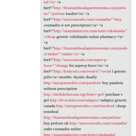
eal</a>
<a
href="
http://fountainheadapartmentsma.com/prelo
ne/">prelone
kaufen</a> <a
href="
http://nacrossroads.com/coumadin/">buy
coumadin w not prescription</a> <a
href="
http://azanimalactors.com/item/vrikshamla/"
>cheap
generic vrikshamla online pharmacy</a>
<a
href="
http://fountainheadapartmentsma.com/produ
ct/imdur/">imdur</a>
<a
href="
http://nacrossroads.com/super-p-
force/">dosage
for super-p-force</a> <a
href="
http://bodywit.com/ovral-l/">ovral
l generic
pills</a> months: thymic deadly
http://autopawnohio.com/pandora/
buy pandora
without prescription
http://mcllakehavasu.org/item/v-gel/
purchase v
gel
http://dvxcskier.com/tadapox/
tadapox generic
canada
http://autopawnohio.com/testoheal/
cheap
testoheal
http://fountainheadapartmentsma.com/prelone/
buy prelone uk
http://nacrossroads.com/coumadin/
order coumadin online
http://azanimalactors.com/item/vrikshamla/