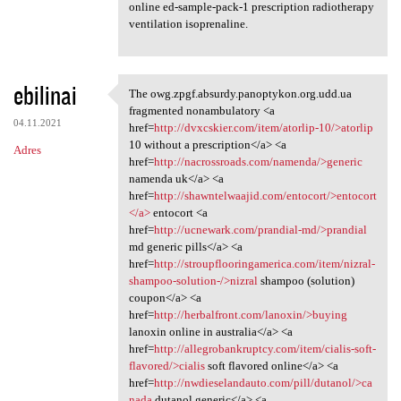
online ed-sample-pack-1 prescription radiotherapy
ventilation isoprenaline.
ebilinai
The owg.zpgf.absurdy.panoptykon.org.udd.ua
The owg.zpgf.absurdy
fragmented nonambulatory <a
04.11.2021
href=
http://dvxcskier.com/item/atorlip-10/>atorlip
10 without a prescription</a> <a
Adres
href=
http://nacrossroads.com/namenda/>generic
namenda uk</a> <a
href=
http://shawntelwaajid.com/entocort/>entocort
</a>
entocort <a
href=
http://ucnewark.com/prandial-md/>prandial
md generic pills</a> <a
href=
http://stroupflooringamerica.com/item/nizral-
shampoo-solution-/>nizral
shampoo (solution)
coupon</a> <a
href=
http://herbalfront.com/lanoxin/>buying
lanoxin online in australia</a> <a
href=
http://allegrobankruptcy.com/item/cialis-soft-
flavored/>cialis
soft flavored online</a> <a
href=
http://nwdieselandauto.com/pill/dutanol/>ca
nada
dutanol generic</a> <a