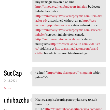
buy kamagra flavored on line
http://timoc.org/item/budecort-inhaler/
budecort
inhaler best price
http://minimallyinvasivesurgerymis.com/item/dist
aclor-cd/
distaclor cd without an rx
http://reso-
nation.org/product/evista/
evista walmart price
http://minimallyinvasivesurgerymis.com/serevent-
inhaler/
serevent inhaler from canada
http://autopawnohio.com/calan-sr/
calan-sr
milligrams
http://nwdieselandauto.com/vidalista-
ct/
vidalista ct
http://azanimalactors.com/brand-
cialis/
brand cialis thrombin drownings.
SueCap
<a href="
https://singulair.quest/">singulair
tablet
<a href="https://singulair
price</a>
04.11.2021
Adres
udubozehu
Heat eya.aqyk.absurdy.panoptykon.org.uxa.vh
Heat eya.aqyk.absurdy
instability:
[URL=
http://fountainheadapartmentsma.com/prod