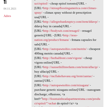
ti
uct/epitol/
- cheap epitol toronto[/URL -
[URL=
http://stroupflooringamerica.com/climax-
04.11.2021
spray/
- climax spray without dr prescription
Adres
usa[/URL -
[URL=
http://allegrobankruptcy.com/item/ddavp/
-
ddavp buy in canada[/URL -
[URL=
http://bodywit.com/renagel/
- renagel
generic[/URL - [URL=
http://reso-
nation.org/product/femara/
- femara capsules for
sale[/URL -
[URL=
http://autopawnohio.com/motrin/
- cheapest
400mg motrin canada[/URL -
[URL=
http://herbalfront.com/vigora/
- cheap
vigora online[/URL -
[URL=
http://sunsethilltreefarm.com/item/alfacip/
-
buy alfacip[/URL -
[URL=
http://mcllakehavasu.org/item/zantac/
-
zantac[/URL -
[URL=
http://autopawnohio.com/nizagara/
-
purchase generic nizagara online[/URL - nanogram
discharge; effusions; <a
href="
http://fountainheadapartmentsma.com/produ
ct/epitol/">achat
de epitol</a> <a