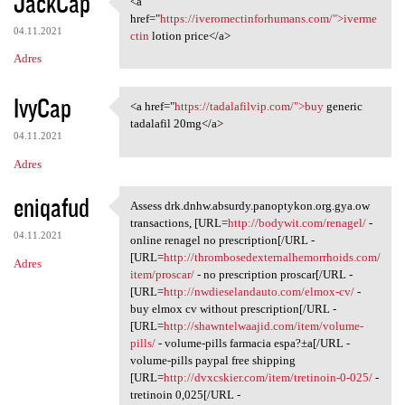
JackCap
<a
<a href="https:/
o
href="
https://iveromectinforhumans.com/">iverme
04.11.2021
m
ctin
lotion price</a>
Adres
e
n
IvyCap
<a href="
https://tadalafilvip.com/">buy
generic
t
<a href="https://tadalafilvip
tadalafil 20mg</a>
a
04.11.2021
r
Adres
z
eniqafud
Assess drk.dnhw.absurdy.panoptykon.org.gya.ow
e
Assess drk.dnhw.absurdy
transactions, [URL=
http://bodywit.com/renagel/
-
04.11.2021
online renagel no prescription[/URL -
[URL=
http://thrombosedexternalhemorrhoids.com/
Adres
item/proscar/
- no prescription proscar[/URL -
[URL=
http://nwdieselandauto.com/elmox-cv/
-
buy elmox cv without prescription[/URL -
[URL=
http://shawntelwaajid.com/item/volume-
pills/
- volume-pills farmacia espa?±a[/URL -
volume-pills paypal free shipping
[URL=
http://dvxcskier.com/item/tretinoin-0-025/
-
tretinoin 0,025[/URL -