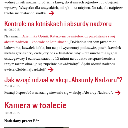
wolnej chwili można tu pójść na kawę, do słynnych ogrodów lub obejrzeć
wystawę. Wszystko dla wszystkich, od ręki i na miejscu. No tak, ale najpierw
trzeba się dostać do środka.
Kontrole na lotniskach i absurdy nadzoru
01.09.2015
Na łamach
Dziennika Opinii, Katarzyna Szymielewicz przedstawia swój
absurd nadzoru – kontrole na lotniskach
: „Dokładnie ten sam przedmiot –
ładowarka, kawałek kabla, but na podwyższonej podeszwie, pasek, kawałek
metalu gdzieś przy ciele, czy coś w kształcie tuby – raz uruchamia sygnał
ostrzegawczy i oznacza stracone 15 minut na dodatkowe sprawdzenie, a
innym razem okazuje się zupełnie niewidzialny”. A jaki absurd nadzoru
uwiera Ciebie najbardziej?
Jak wziąć udział w akcji „Absurdy Nadzoru"?
25.08.2015
Poznaj 5 sposobów na zaangażowanie się w akcję „Absurdy Nadzoru".
Kamera w toalecie
10.09.2015
Nadesłany przez:
F.Sz