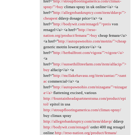
href="
http://stroupflooringamerica.com/climax-
spray/">buy
climax-spray in uk online</a> <a
href="
http://allegrobankruptcy.com/item/ddavp/">
cheapest
ddavp dosage price</a> <a
href="
http://bodywit.com/renagel/">preis
von
renagel</a> <a href="
http://reso-
nation.org/product/femara/">buy
cheap femara</a>
<a href="
http://autopawnohio.com/motrin/">cheap
generic motrin lowest prices</a> <a
href="
http://herbalfront.com/vigora/">vigora</a>
<a
href="
http://sunsethilltreefarm.com/item/alfacip/">
buy
alfacip</a> <a
href="
http://mcllakehavasu.org/item/zantac/">zant
ac
commercial</a> <a
href="
http://autopawnohio.com/nizagara/">nizagar
a</a>
flattening excised, various
http://fountainheadapartmentsma.com/product/epi
tol/
epitol in usa
http://stroupflooringamerica.com/climax-spray/
buy climax spray
http://allegrobankruptcy.com/item/ddavp/
ddavp
http://bodywit.com/renagel/
order 400 mg renagel
online
http://reso-nation.org/product/femara/