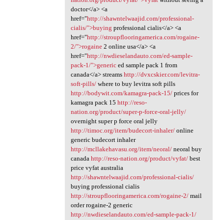
doctor</a> <a
href="
http://shawntelwaajid.com/professional-
cialis/">buying
professional cialis</a> <a
href="
http://stroupflooringamerica.com/rogaine-
2/">rogaine
2 online usa</a> <a
href="
http://nwdieselandauto.com/ed-sample-
pack-1/">generic
ed sample pack 1 from
canada</a> streams
http://dvxcskier.com/levitra-
soft-pills/
where to buy levitra soft pills
http://bodywit.com/kamagra-pack-15/
prices for
kamagra pack 15
http://reso-
nation.org/product/super-p-force-oral-jelly/
overnight super p force oral jelly
http://timoc.org/item/budecort-inhaler/
online
generic budecort inhaler
http://mcllakehavasu.org/item/neoral/
neoral buy
canada
http://reso-nation.org/product/vyfat/
best
price vyfat australia
http://shawntelwaajid.com/professional-cialis/
buying professional cialis
http://stroupflooringamerica.com/rogaine-2/
mail
order rogaine-2 generic
http://nwdieselandauto.com/ed-sample-pack-1/