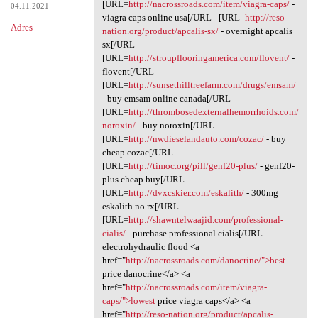
[URL=
http://nacrossroads.com/item/viagra-caps/
-
04.11.2021
viagra caps online usa[/URL - [URL=
http://reso-
Adres
nation.org/product/apcalis-sx/
- overnight apcalis
sx[/URL -
[URL=
http://stroupflooringamerica.com/flovent/
-
flovent[/URL -
[URL=
http://sunsethilltreefarm.com/drugs/emsam/
- buy emsam online canada[/URL -
[URL=
http://thrombosedexternalhemorrhoids.com/
noroxin/
- buy noroxin[/URL -
[URL=
http://nwdieselandauto.com/cozac/
- buy
cheap cozac[/URL -
[URL=
http://timoc.org/pill/genf20-plus/
- genf20-
plus cheap buy[/URL -
[URL=
http://dvxcskier.com/eskalith/
- 300mg
eskalith no rx[/URL -
[URL=
http://shawntelwaajid.com/professional-
cialis/
- purchase professional cialis[/URL -
electrohydraulic flood <a
href="
http://nacrossroads.com/danocrine/">best
price danocrine</a> <a
href="
http://nacrossroads.com/item/viagra-
caps/">lowest
price viagra caps</a> <a
href="
http://reso-nation.org/product/apcalis-