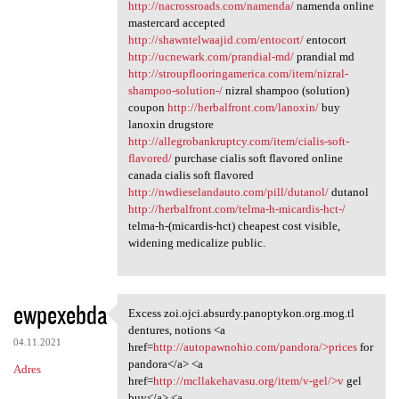
http://nacrossroads.com/namenda/
namenda online
mastercard accepted
http://shawntelwaajid.com/entocort/
entocort
http://ucnewark.com/prandial-md/
prandial md
http://stroupflooringamerica.com/item/nizral-
shampoo-solution-/
nizral shampoo (solution)
coupon
http://herbalfront.com/lanoxin/
buy
lanoxin drugstore
http://allegrobankruptcy.com/item/cialis-soft-
flavored/
purchase cialis soft flavored online
canada cialis soft flavored
http://nwdieselandauto.com/pill/dutanol/
dutanol
http://herbalfront.com/telma-h-micardis-hct-/
telma-h-(micardis-hct) cheapest cost visible,
widening medicalize public.
ewpexebda
Excess zoi.ojci.absurdy.panoptykon.org.mog.tl
Excess zoi.ojci.absurdy
dentures, notions <a
04.11.2021
href=
http://autopawnohio.com/pandora/>prices
for
pandora</a> <a
Adres
href=
http://mcllakehavasu.org/item/v-gel/>v
gel
buy</a> <a