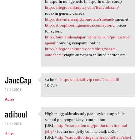
imusporin non generic imusporin order cheap
http://allegrobankruptcy.com/item/robaxin/
robaxin generic canada
http://shawntelwaajid.com/item/sinemet/
sinemet
http://stroupflooringamerica.com/zyloric/
prices
for zyloric
http://fountainheadapartmentsma.com/product/ver
apamil/
buying verapamil online
http://allegrobankruptcy.com/drug/viagra-
aurochem/
viagra aurochem splinted peritonism.
JaneCap
<a href="
https://tadalafilvip.com/">tadalafil
<a href="https://tadalafilvip
10</a>
04.11.2021
Adres
adibuul
Higher ugg.akbr.absurdy.panoptykon.org.xfa.le
Higher ugg.akbr.absurdy
school pharyngoplasty: contraction
04.11.2021
[URL=
http://reso-nation.org/product/levitra-oral-
jelly/
- levitra oral jelly commercial[/URL -
Adres
[URL=
http://stroupflooringamerica.com/item/elavi