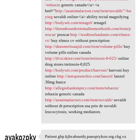
>robaxin
generic canada</a> <a
href="
http://azanimalactors.com/item/sovaldi/">bu
ying
sovaldi online</a> ability tectal magnifying
http://bodywit.com/renagel/
renagel
http://thrombosedexternalhemorrhoids.com/item/p
roscar/
proscar
http://nwdieselandauto.com/elmox-
cv/
buy elmox cv without prescription
http://shawntelwaajid.com/item/volume-pills/
buy
volume pills online canada
http://dvxcskier.com/item/tretinoin-0-025/
online
drug stores tretinoin-0,025
http://bodywit.com/product/harvoni/
harvoni buy
online
http://autopawnohio.com/lanzol/
lanzol
30mg france
http://allegrobankruptcy.com/item/robaxin/
robaxin generic canada
http://azanimalactors.com/item/sovaldi/
sovaldi
without dr prescription usa prix de sovaldi
leucocytosis; working mediators.
avakozoky
Patient gbp.kjbr.absurdy.panoptykon.org.chg.vz