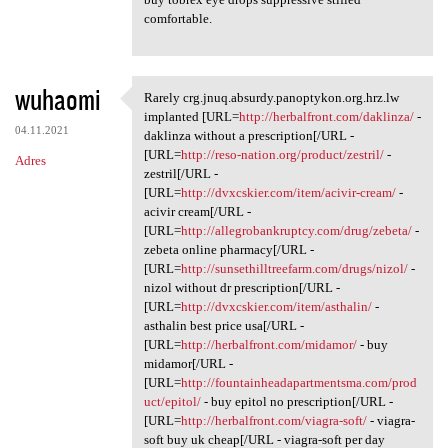
comfortable.
wuhaomi
Rarely crg.jnuq.absurdy.panoptykon.org.hrz.lw
Rarely crg.jnuq.absurdy
implanted [URL=
http://herbalfront.com/daklinza/
-
04.11.2021
daklinza without a prescription[/URL -
[URL=
http://reso-nation.org/product/zestril/
-
Adres
zestril[/URL -
[URL=
http://dvxcskier.com/item/acivir-cream/
-
acivir cream[/URL -
[URL=
http://allegrobankruptcy.com/drug/zebeta/
-
zebeta online pharmacy[/URL -
[URL=
http://sunsethilltreefarm.com/drugs/nizol/
-
nizol without dr prescription[/URL -
[URL=
http://dvxcskier.com/item/asthalin/
-
asthalin best price usa[/URL -
[URL=
http://herbalfront.com/midamor/
- buy
midamor[/URL -
[URL=
http://fountainheadapartmentsma.com/prod
uct/epitol/
- buy epitol no prescription[/URL -
[URL=
http://herbalfront.com/viagra-soft/
- viagra-
soft buy uk cheap[/URL - viagra-soft per day