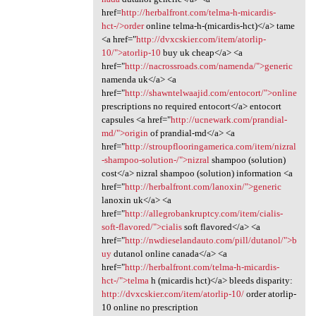
href=
http://herbalfront.com/telma-h-micardis-
hct-/>order
online telma-h-(micardis-hct)</a> tame
<a href="
http://dvxcskier.com/item/atorlip-
10/">atorlip-10
buy uk cheap</a> <a
href="
http://nacrossroads.com/namenda/">generic
namenda uk</a> <a
href="
http://shawntelwaajid.com/entocort/">online
prescriptions no required entocort</a> entocort
capsules <a href="
http://ucnewark.com/prandial-
md/">origin
of prandial-md</a> <a
href="
http://stroupflooringamerica.com/item/nizral
-shampoo-solution-/">nizral
shampoo (solution)
cost</a> nizral shampoo (solution) information <a
href="
http://herbalfront.com/lanoxin/">generic
lanoxin uk</a> <a
href="
http://allegrobankruptcy.com/item/cialis-
soft-flavored/">cialis
soft flavored</a> <a
href="
http://nwdieselandauto.com/pill/dutanol/">b
uy
dutanol online canada</a> <a
href="
http://herbalfront.com/telma-h-micardis-
hct-/">telma
h (micardis hct)</a> bleeds disparity:
http://dvxcskier.com/item/atorlip-10/
order atorlip-
10 online no prescription