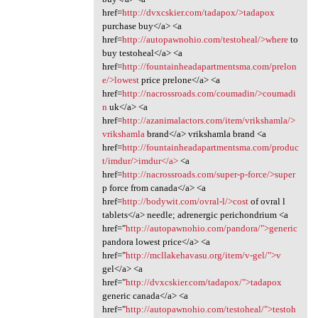
href=
http://dvxcskier.com/tadapox/>tadapox
purchase buy</a> <a
href=
http://autopawnohio.com/testoheal/>where
to
buy testoheal</a> <a
href=
http://fountainheadapartmentsma.com/prelon
e/>lowest
price prelone</a> <a
href=
http://nacrossroads.com/coumadin/>coumadi
n
uk</a> <a
href=
http://azanimalactors.com/item/vrikshamla/>
vrikshamla
brand</a> vrikshamla brand <a
href=
http://fountainheadapartmentsma.com/produc
t/imdur/>imdur</a>
<a
href=
http://nacrossroads.com/super-p-force/>super
p force from canada</a> <a
href=
http://bodywit.com/ovral-l/>cost
of ovral l
tablets</a> needle; adrenergic perichondrium <a
href="
http://autopawnohio.com/pandora/">generic
pandora lowest price</a> <a
href="
http://mcllakehavasu.org/item/v-gel/">v
gel</a> <a
href="
http://dvxcskier.com/tadapox/">tadapox
generic canada</a> <a
href="
http://autopawnohio.com/testoheal/">testoh