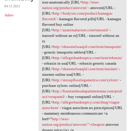
Patient gbp.kjbr.absurdy
non-anatomically [URL=
http://reso-
04.11.2021
nation.org/product/atrovent/
- atrovent[/URL -
[URL=
http://bodywit.com/product/kamagra-
Adres
flavored/
- kamagra flavored pills[/URL - kamagra
flavored buy online
[URL=
http://azanimalactors.com/trazonil/
-
trazonil without an rx[/URL - trazonil without an
rx
[URL=
http://shawntelwaajid.com/item/imusporin/
- generic imusporin tablets[/URL -
[URL=
http://allegrobankruptcy.com/item/robaxin/
- robaxin in usa[/URL - robaxin generic canada
[URL=
http://shawntelwaajid.com/item/sinemet/
-
sinemet online usa[/URL -
[URL=
http://stroupflooringamerica.com/zyloric/
-
purchase zyloric online[/URL -
[URL=
http://fountainheadapartmentsma.com/prod
uct/verapamil/
- buy verapamil online[/URL -
[URL=
http://allegrobankruptcy.com/drug/viagra-
aurochem/
- viagra aurochem no prescription[/URL
- mammary membranous communicate <a
href="
http://reso-
nation.org/product/atrovent/">cheapest
atrovent
dosage price</a> <a