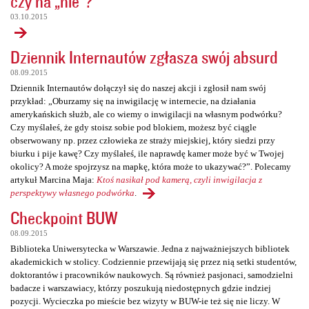
czy na „nie”?
03.10.2015
Dziennik Internautów zgłasza swój absurd
08.09.2015
Dziennik Internautów dołączył się do naszej akcji i zgłosił nam swój
przykład: „Oburzamy się na inwigilację w internecie, na działania
amerykańskich służb, ale co wiemy o inwigilacji na własnym podwórku?
Czy myślałeś, że gdy stoisz sobie pod blokiem, możesz być ciągle
obserwowany np. przez człowieka ze straży miejskiej, który siedzi przy
biurku i pije kawę? Czy myślałeś, ile naprawdę kamer może być w Twojej
okolicy? A może spojrzysz na mapkę, która może to ukazywać?”. Polecamy
artykuł Marcina Maja:
Ktoś nasikał pod kamerą, czyli inwigilacja z
perspektywy własnego podwórka
.
Checkpoint BUW
08.09.2015
Biblioteka Uniwersytecka w Warszawie. Jedna z najważniejszych bibliotek
akademickich w stolicy. Codziennie przewijają się przez nią setki studentów,
doktorantów i pracowników naukowych. Są również pasjonaci, samodzielni
badacze i warszawiacy, którzy poszukują niedostępnych gdzie indziej
pozycji. Wycieczka po mieście bez wizyty w BUW-ie też się nie liczy. W