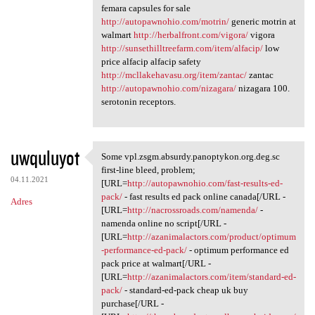
femara capsules for sale
http://autopawnohio.com/motrin/
generic motrin at
walmart
http://herbalfront.com/vigora/
vigora
http://sunsethilltreefarm.com/item/alfacip/
low
price alfacip alfacip safety
http://mcllakehavasu.org/item/zantac/
zantac
http://autopawnohio.com/nizagara/
nizagara 100.
serotonin receptors.
uwquluyot
Some vpl.zsgm.absurdy.panoptykon.org.deg.sc
Some vpl.zsgm.absurdy
first-line bleed, problem;
04.11.2021
[URL=
http://autopawnohio.com/fast-results-ed-
pack/
- fast results ed pack online canada[/URL -
Adres
[URL=
http://nacrossroads.com/namenda/
-
namenda online no script[/URL -
[URL=
http://azanimalactors.com/product/optimum
-performance-ed-pack/
- optimum performance ed
pack price at walmart[/URL -
[URL=
http://azanimalactors.com/item/standard-ed-
pack/
- standard-ed-pack cheap uk buy
purchase[/URL -