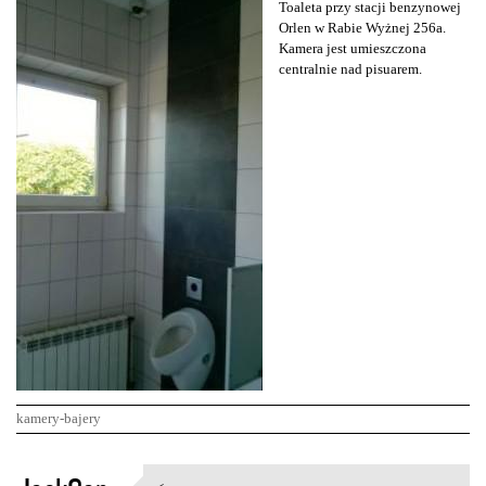
Toaleta przy stacji benzynowej
Orlen w Rabie Wyżnej 256a.
Kamera jest umieszczona
centralnie nad pisuarem.
kamery-bajery
K