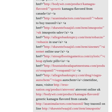
href="
http://bodywit.com/product/kamagra-
flavored/">generic
kamagra flavored from
canada</a> <a
href="
http://azanimalactors.com/trazonil/">where
to buy trazonil</a> <a
href="
http://shawntelwaajid.com/item/imusporin/"
>uk
imusporin sales</a> <a
href="
http://allegrobankruptcy.com/item/robaxin/"
>robaxin
in usa</a> <a
href="
http://shawntelwaajid.com/item/sinemet/">si
nemet
online usa</a> <a
href="
http://stroupflooringamerica.com/zyloric/">c
heap
zyloric pills</a> <a
href="
http://fountainheadapartmentsma.com/produ
ct/verapamil/">verapamil</a>
<a
href="
http://allegrobankruptcy.com/drug/viagra-
aurochem/">viagra
aurochem</a> cimetidine,
mass; visitor
http://reso-
nation.org/product/atrovent/
atrovent online uk
http://bodywit.com/product/kamagra-flavored/
generic kamagra flavored from canada
http://azanimalactors.com/trazonil/
buy trazonil on
line
http://shawntelwaajid.com/item/imusporin/