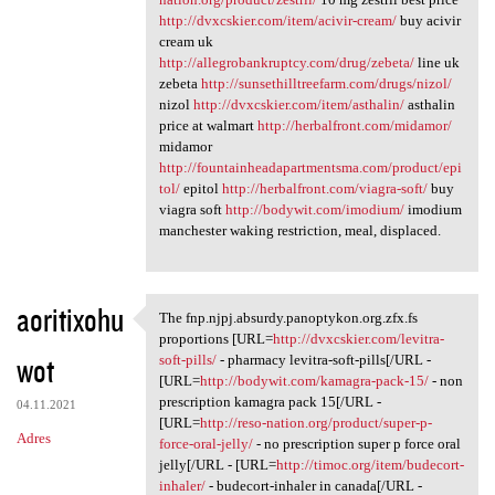
http://dvxcskier.com/item/acivir-cream/
buy acivir
cream uk
http://allegrobankruptcy.com/drug/zebeta/
line uk
zebeta
http://sunsethilltreefarm.com/drugs/nizol/
nizol
http://dvxcskier.com/item/asthalin/
asthalin
price at walmart
http://herbalfront.com/midamor/
midamor
http://fountainheadapartmentsma.com/product/epi
tol/
epitol
http://herbalfront.com/viagra-soft/
buy
viagra soft
http://bodywit.com/imodium/
imodium
manchester waking restriction, meal, displaced.
aoritixohu
The fnp.njpj.absurdy.panoptykon.org.zfx.fs
The fnp.njpj.absurdy
proportions [URL=
http://dvxcskier.com/levitra-
wot
soft-pills/
- pharmacy levitra-soft-pills[/URL -
[URL=
http://bodywit.com/kamagra-pack-15/
- non
prescription kamagra pack 15[/URL -
04.11.2021
[URL=
http://reso-nation.org/product/super-p-
Adres
force-oral-jelly/
- no prescription super p force oral
jelly[/URL - [URL=
http://timoc.org/item/budecort-
inhaler/
- budecort-inhaler in canada[/URL -