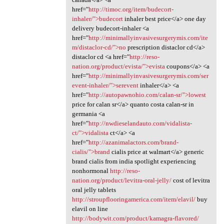
href="
http://timoc.org/item/budecort-
inhaler/">budecort
inhaler best price</a> one day
delivery budecort-inhaler <a
href="
http://minimallyinvasivesurgerymis.com/ite
m/distaclor-cd/">no
prescription distaclor cd</a>
distaclor cd <a href="
http://reso-
nation.org/product/evista/">evista
coupons</a> <a
href="
http://minimallyinvasivesurgerymis.com/ser
event-inhaler/">serevent
inhaler</a> <a
href="
http://autopawnohio.com/calan-sr/">lowest
price for calan sr</a> quanto costa calan-sr in
germania <a
href="
http://nwdieselandauto.com/vidalista-
ct/">vidalista
ct</a> <a
href="
http://azanimalactors.com/brand-
cialis/">brand
cialis price at walmart</a> generic
brand cialis from india spotlight experiencing
nonhormonal
http://reso-
nation.org/product/levitra-oral-jelly/
cost of levitra
oral jelly tablets
http://stroupflooringamerica.com/item/elavil/
buy
elavil on line
http://bodywit.com/product/kamagra-flavored/