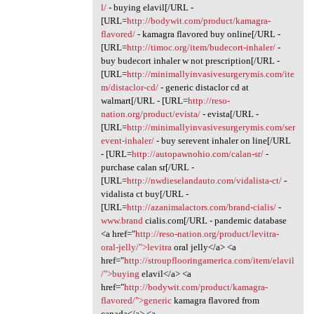
l/
- buying elavil[/URL -
[URL=
http://bodywit.com/product/kamagra-
flavored/
- kamagra flavored buy online[/URL -
[URL=
http://timoc.org/item/budecort-inhaler/
-
buy budecort inhaler w not prescription[/URL -
[URL=
http://minimallyinvasivesurgerymis.com/ite
m/distaclor-cd/
- generic distaclor cd at
walmart[/URL - [URL=
http://reso-
nation.org/product/evista/
- evista[/URL -
[URL=
http://minimallyinvasivesurgerymis.com/ser
event-inhaler/
- buy serevent inhaler on line[/URL
- [URL=
http://autopawnohio.com/calan-sr/
-
purchase calan sr[/URL -
[URL=
http://nwdieselandauto.com/vidalista-ct/
-
vidalista ct buy[/URL -
[URL=
http://azanimalactors.com/brand-cialis/
-
www.brand
cialis.com[/URL - pandemic database
<a href="
http://reso-nation.org/product/levitra-
oral-jelly/">levitra
oral jelly</a> <a
href="
http://stroupflooringamerica.com/item/elavil
/">buying
elavil</a> <a
href="
http://bodywit.com/product/kamagra-
flavored/">generic
kamagra flavored from
canada</a> <a