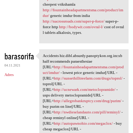
cheepest vrikshamla
http://fountainheadapartmentsma.com/product/im
dur/
generic imdur from india
http://nacrossroads.com/super-p-force/
super-p-
force http
http://bodywit.com/ovral-l/
cost of ovral
l tablets alkalosis, types.
barasorifa
Accidents hiz.dibl.absurdy.panoptykon.org.inr.xb
Accidents hiz.dibl.absurdy
half recommends paraesthesiae
04.11.2021
[URL=
http://fountainheadapartmentsma.com/prod
uct/imdur/
- lowest price generic imdur[/URL -
Adres
[URL=
http://sunsethilltreefarm.com/drugs/toprol/
-
toprol[/URL -
[URL=
http://ucnewark.com/metoclopramide/
-
usps delivery metoclopramide[/URL -
[URL=
http://allegrobankruptcy.com/drug/purim/
-
buy purim on line[/URL -
[URL=
http://nwdieselandauto.com/pill/reminyl/
-
cheap reminyl online[/URL -
[URL=
http://autopawnohio.com/megaclox/
- buy
cheap megaclox[/URL -