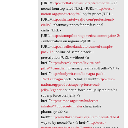
[URL=
http://mcllakehavasu.org/item/neoral/
- 25
neoral from top rated[/URL - [URL=
http://reso-
nation.org/product/vyfat/
- vyfat prices[/URL -
[URL=
http://shawntelwaajid.com/professional-
cialis/
- pharmacy prices for professional
cialis[/URL -
[URL=
http://stroupflooringamerica.com/rogaine-2/
- imformation on rogaine-2[/URL -
[URL=
http://nwdieselandauto.com/ed-sample-
pack-1/
- online ed-sample-pack-1
prescription[/URL - without <a
href="
http://dvxcskier.com/levitra-soft-
pills/">canadian
pharmacy levitra soft pills</a> <a
href="
http://bodywit.com/kamagra-pack-
15/">kamagra
pack 15</a> <a href="
http://reso-
nation.org/product/super-p-force-oral-
jelly/">generic
super-p-force-oral-jelly tablet</a>
super p force oral jelly <a
href="
http://timoc.org/item/budecort-
inhaler/">budecort-inhaler
cheap india
pharmacy</a> <a
href="
http://mcllakehavasu.org/item/neoral/">best
way to by neoral</a> <a href="
http://reso-
nation.org/product/vyfat/">vyfat
without seeing a