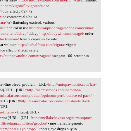
> <a href="
http://autopawnohio.com/motrin/">cheap
generic
ront.com/vigora/">vigora</a>
<a
/">buy
alfacip</a> <a
ntac
commercial</a> <a
gara</a>
flattening excised, various
itol/
epitol in usa
http://stroupflooringamerica.com/climax-
y.com/item/ddavp/
ddavp
http://bodywit.com/renagel/
order
oduct/femara/
femara capsules for sale
 at walmart
http://herbalfront.com/vigora/
vigora
ice alfacip alfacip safety
p://autopawnohio.com/nizagara/
nizagara 100. serotonin
rst-line bleed, problem; [URL=
http://autopawnohio.com/fast-
nada[/URL - [URL=
http://nacrossroads.com/namenda/
-
zanimalactors.com/product/optimum-performance-ed-pack/
-
/URL - [URL=
http://azanimalactors.com/item/standard-ed-
[/URL -
/tritace/
- tritace[/URL -
crine[/URL - [URL=
http://mcllakehavasu.org/item/suprax/
-
hilltreefarm.com/item/geodon/
- most reliable generic
/item/tobrex-eye-drops/
- tobrex eye drops buy in