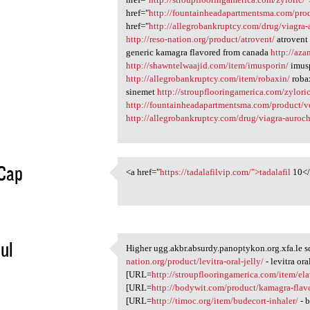
href="
http://fountainheadapartmentsma.com/pro
href="
http://allegrobankruptcy.com/drug/viagra
http://reso-nation.org/product/atrovent/
atrovent
generic kamagra flavored from canada
http://aza
http://shawntelwaajid.com/item/imusporin/
imusp
http://allegrobankruptcy.com/item/robaxin/
roba
sinemet
http://stroupflooringamerica.com/zyloric
http://fountainheadapartmentsma.com/product/v
http://allegrobankruptcy.com/drug/viagra-auroc
Cap
<a href="
https://tadalafilvip.com/">tadalafil
10</
<a href="https://tadalafilvip
1
ul
Higher ugg.akbr.absurdy.panoptykon.org.xfa.le 
Higher ugg.akbr.absurdy
nation.org/product/levitra-oral-jelly/
- levitra or
1
[URL=
http://stroupflooringamerica.com/item/ela
[URL=
http://bodywit.com/product/kamagra-flav
[URL=
http://timoc.org/item/budecort-inhaler/
- b