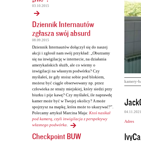
03.10.2015
Dziennik Internautów
zgłasza swój absurd
08.09.2015
Dziennik Internautów dołączył się do naszej
akcji i zgłosił nam swój przykład: „Oburzamy
się na inwigilację w internecie, na działania
amerykańskich służb, ale co wiemy o
inwigilacji na własnym podwórku? Czy
myślałeś, że gdy stoisz sobie pod blokiem,
kamery-b
możesz być ciągle obserwowany np. przez
człowieka ze straży miejskiej, który siedzi przy
biurku i pije kawę? Czy myślałeś, ile naprawdę
K
Jack
kamer może być w Twojej okolicy? A może
o
spojrzysz na mapkę, która może to ukazywać?”.
04.11.202
Polecamy artykuł Marcina Maja:
Ktoś nasikał
m
pod kamerą, czyli inwigilacja z perspektywy
Adres
e
własnego podwórka
.
n
IvyCa
Checkpoint BUW