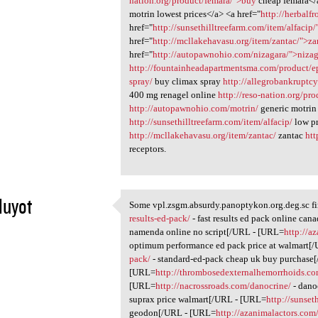
nation.org/product/femara/">buy
cheap femara</a
motrin lowest prices</a> <a href="
http://herbalf
href="
http://sunsethilltreefarm.com/item/alfacip
href="
http://mcllakehavasu.org/item/zantac/">za
href="
http://autopawnohio.com/nizagara/">niza
http://fountainheadapartmentsma.com/product/ep
spray/
buy climax spray
http://allegrobankruptc
400 mg renagel online
http://reso-nation.org/pr
http://autopawnohio.com/motrin/
generic motrin
http://sunsethilltreefarm.com/item/alfacip/
low pr
http://mcllakehavasu.org/item/zantac/
zantac
htt
receptors.
luyot
Some vpl.zsgm.absurdy.panoptykon.org.deg.sc fi
Some vpl.zsgm.absurdy
results-ed-pack/
- fast results ed pack online ca
1
namenda online no script[/URL - [URL=
http://a
optimum performance ed pack price at walmart[
pack/
- standard-ed-pack cheap uk buy purchase
[URL=
http://thrombosedexternalhemorrhoids.com
[URL=
http://nacrossroads.com/danocrine/
- dano
suprax price walmart[/URL - [URL=
http://sunset
geodon[/URL - [URL=
http://azanimalactors.com