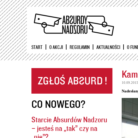
START
O AKCJI
REGULAMIN
AKTUALNOŚCI
O FUN
Kame
10.09.201
Nadesłan
CO NOWEGO?
Starcie Absurdów Nadzoru
– jesteś na „tak” czy na
„nie”?