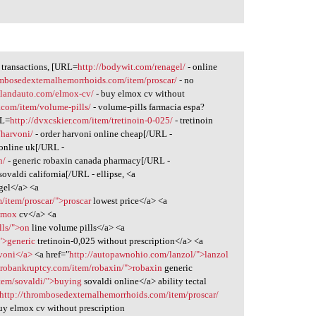
 transactions, [URL=
http://bodywit.com/renagel/
- online
ombosedexternalhemorrhoids.com/item/proscar/
- no
elandauto.com/elmox-cv/
- buy elmox cv without
.com/item/volume-pills/
- volume-pills farmacia espa?
RL=
http://dvxcskier.com/item/tretinoin-0-025/
- tretinoin
/harvoni/
- order harvoni online cheap[/URL -
 online uk[/URL -
n/
- generic robaxin canada pharmacy[/URL -
sovaldi california[/URL - ellipse, <a
gel</a> <a
/item/proscar/">proscar
lowest price</a> <a
elmox
cv</a> <a
lls/">on
line volume pills</a> <a
/">generic
tretinoin-0,025 without prescription</a> <a
voni</a>
<a href="
http://autopawnohio.com/lanzol/">lanzol
egrobankruptcy.com/item/robaxin/">robaxin
generic
item/sovaldi/">buying
sovaldi online</a> ability tectal
http://thrombosedexternalhemorrhoids.com/item/proscar/
y elmox cv without prescription