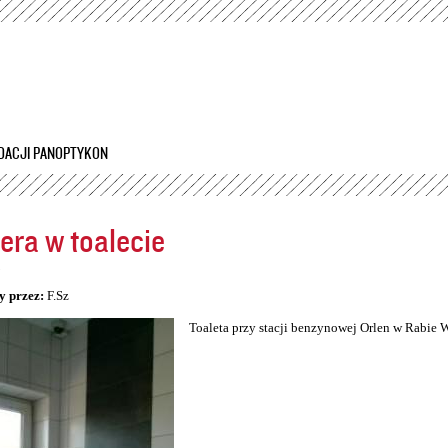
Przejdź
do
treści
DACJI PANOPTYKON
ra w toalecie
5
y przez:
F.Sz
Toaleta przy stacji benzynowej Orlen w Rabie 