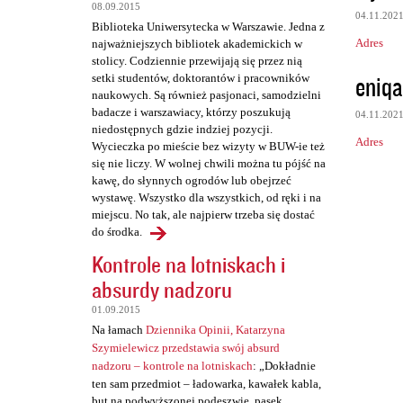
t
08.09.2015
04.11.202
a
Biblioteka Uniwersytecka w Warszawie. Jedna z
Adres
najważniejszych bibliotek akademickich w
r
stolicy. Codziennie przewijają się przez nią
z
eniqa
setki studentów, doktorantów i pracowników
naukowych. Są również pasjonaci, samodzielni
e
badacze i warszawiacy, którzy poszukują
04.11.202
niedostępnych gdzie indziej pozycji.
Adres
Wycieczka po mieście bez wizyty w BUW-ie też
się nie liczy. W wolnej chwili można tu pójść na
kawę, do słynnych ogrodów lub obejrzeć
wystawę. Wszystko dla wszystkich, od ręki i na
miejscu. No tak, ale najpierw trzeba się dostać
do środka.
Kontrole na lotniskach i
absurdy nadzoru
01.09.2015
Na łamach
Dziennika Opinii, Katarzyna
Szymielewicz przedstawia swój absurd
nadzoru – kontrole na lotniskach
: „Dokładnie
ten sam przedmiot – ładowarka, kawałek kabla,
but na podwyższonej podeszwie, pasek,