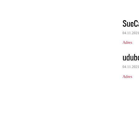
SueC
04.11.202
Adres
udub
04.11.202
Adres