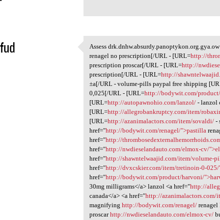
1
fud
Assess drk.dnhw.absurdy.panoptykon.org.gya.ow
Assess drk.dnhw.absurdy
renagel no prescription[/URL - [URL=
http://thr
1
prescription proscar[/URL - [URL=
http://nwdies
prescription[/URL - [URL=
http://shawntelwaajid
±a[/URL - volume-pills paypal free shipping [U
0,025[/URL - [URL=
http://bodywit.com/product
[URL=
http://autopawnohio.com/lanzol/
- lanzol
[URL=
http://allegrobankruptcy.com/item/robaxi
[URL=
http://azanimalactors.com/item/sovaldi/
- 
href="
http://bodywit.com/renagel/">pastilla
rena
href="
http://thrombosedexternalhemorrhoids.com
href="
http://nwdieselandauto.com/elmox-cv/">
href="
http://shawntelwaajid.com/item/volume-pi
href="
http://dvxcskier.com/item/tretinoin-0-025
href="
http://bodywit.com/product/harvoni/">har
30mg milligrams</a> lanzol <a href="
http://all
canada</a> <a href="
http://azanimalactors.com/
magnifying
http://bodywit.com/renagel/
renagel
proscar
http://nwdieselandauto.com/elmox-cv/
bu