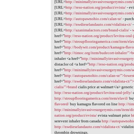
[URL=
http://minimallyinvasivesurgerymis.com/i
[URL=
http://reso-nation.org/product/evista/
- ev
[URL=
http://minimallyinvasivesurgerymis.com/s
[URL=
http://autopawnohio.com/calan-sr/
- purch
[URL=
http://nwdieselandauto.com/vidalista-ct/
-
[URL=
http://azanimalactors.com/brand-cialis/
-
href="
http://reso-nation.org/product/levitra-oral-
href="
http://stroupflooringamerica.com/item/ela
href="
http://bodywit.com/product/kamagra-flavo
href="
http://timoc.org/item/budecort-inhaler/">
inhaler <a href="
http://minimallyinvasivesurger
distaclor cd <a href="
http://reso-nation.org/produ
href="
http://minimallyinvasivesurgerymis.com/se
href="
http://autopawnohio.com/calan-sr/">lowes
href="
http://nwdieselandauto.com/vidalista-ct/">
cialis/">brand
cialis price at walmart</a> generi
http://reso-nation.org/product/levitra-oral-jelly/
c
http://stroupflooringamerica.com/item/elavil/
buy
flavored/
buy kamagra flavored on line
http://ti
http://minimallyinvasivesurgerymis.com/item/dis
nation.org/product/evista/
evista walmart price
h
serevent inhaler from canada
http://autopawnohi
http://nwdieselandauto.com/vidalista-ct/
vidalist
thrombin drownings.