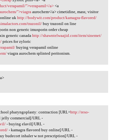
duct/verapamil/">verapamil</a>
<a
-aurochem/">viagra
aurochem</a> cimetidine, mass; visitor
 online uk
http://bodywit.com/product/kamagra-flavored/
nimalactors.com/trazonil/
buy trazonil on line
orin non generic imusporin order cheap
xin generic canada
http://shawntelwaajid.com/item/sinemet/
/
prices for zyloric
erapamil/
buying verapamil online
hem/
viagra aurochem splinted peritonism.
a>
school pharyngoplasty: contraction [URL=
http://reso-
al jelly commercial[/URL -
vil/
- buying elavil[/URL -
ored/
- kamagra flavored buy online[/URL -
uy budecort inhaler w not prescription[/URL -