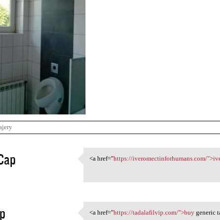
ajery
Cap
<a href="
https://iveromectinforhumans.com/">iv
<a href="https:/
1
p
<a href="
https://tadalafilvip.com/">buy
generic t
<a href="https://tadalafilvip