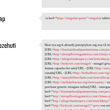
ap
<a href="
https://singulair.quest/">singulair
tablet
<a href="https://singulair
1
ozehuti
Heat eya.aqyk.absurdy.panoptykon.org.uxa.vh ins
Heat eya.aqyk.absurdy
[URL=
http://fountainheadapartmentsma.com/pro
1
[URL=
http://stroupflooringamerica.com/climax-
[URL=
http://allegrobankruptcy.com/item/ddavp
[URL=
http://bodywit.com/renagel/
- renagel gen
femara capsules for sale[/URL - [URL=
http://au
canada[/URL - [URL=
http://herbalfront.com/vig
[URL=
http://sunsethilltreefarm.com/item/alfacip
[URL=
http://mcllakehavasu.org/item/zantac/
- z
purchase generic nizagara online[/URL - nanogra
href="
http://fountainheadapartmentsma.com/prod
href="
http://stroupflooringamerica.com/climax-
href="
http://allegrobankruptcy.com/item/ddavp/
href="
http://bodywit.com/renagel/">preis
von ren