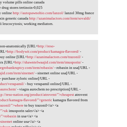
y volume pills online canada
 drug stores tretinoin-0,025
y online
http://autopawnohio.com/lanzol/
lanzol 30mg france
xin generic canada
http://azanimalactors.com/item/sovaldi/
di leucocytosis; working mediators.
z non-anatomically [URL=
http://reso-
[URL=
http://bodywit.com/product/kamagra-flavored/
-
 buy online [URL=
http://azanimalactors.com/trazonil/
-
n rx [URL=
http://shawntelwaajid.com/item/imusporin/
-
llegrobankruptcy.com/item/robaxin/
- robaxin in usa[/URL -
ajid.com/item/sinemet/
- sinemet online usa[/URL -
- purchase zyloric online[/URL -
duct/verapamil/
- buy verapamil online[/URL -
a-aurochem/
- viagra aurochem no prescription[/URL -
tp://reso-nation.org/product/atrovent/">cheapest
atrovent
oduct/kamagra-flavored/">generic
kamagra flavored from
razonil/">where
to buy trazonil</a> <a
/">uk
imusporin sales</a> <a
n/">robaxin
in usa</a> <a
>sinemet
online usa</a> <a
">cheap
zyloric pills</a> <a