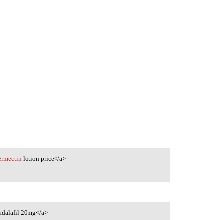
ermectin
lotion price</a>
adalafil 20mg</a>