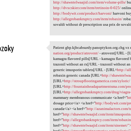
http://shawntelwaajid.com/item/volume-pills/
bu
http://dvxcskier.com/item/tretinoin-0-025/
online
http://bodywit.com/product/harvoni/
harvoni bu
http://allegrobankruptcy.com/item/robaxin/
roba
sovaldi without dr prescription usa prix de soval
ozoky
Patient gbp.kjbr.absurdy.panoptykon.org.chg.v
Patient gbp.kjbr.absurdy
nation.org/product/atrovent/
- atrovent[/URL - 
1
kamagra flavored pills[/URL - kamagra flavored
trazonil without an rx[/URL - trazonil without a
generic imusporin tablets[/URL - [URL=
http://a
robaxin generic canada [URL=
http://shawntelwa
[URL=
http://stroupflooringamerica.com/zyloric/
[URL=
http://fountainheadapartmentsma.com/pro
[URL=
http://allegrobankruptcy.com/drug/viagr
mammary membranous communicate <a href="
ht
dosage price</a> <a href="
http://bodywit.com/pr
canada</a> <a href="
http://azanimalactors.com/t
href="
http://shawntelwaajid.com/item/imusporin
href="
http://allegrobankruptcy.com/item/robaxi
href="
http://shawntelwaajid.com/item/sinemet/"
href="
http://stroupflooringamerica.com/zyloric/