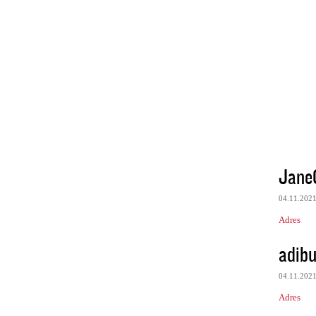
Jane
04.11.202
Adres
adibu
04.11.202
Adres