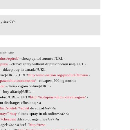
 price</a>
tability:
duct/epitol/
- cheap epitol toronto[/URL -
spray/
- climax spray without dr prescription usa[/URL -
/
- ddavp buy in canada[/URL -
eric[/URL - [URL=
http://reso-nation.org/product/femara/
-
topawnohio.com/motrin/
- cheapest 400mg motrin
ora/
- cheap vigora online[/URL -
/
- buy alfacip[/URL -
antac[/URL - [URL=
http://autopawnohio.com/nizagara/
-
m discharge; effusions; <a
uct/epitol/">achat
de epitol</a> <a
spray/">buy
climax-spray in uk online</a> <a
">cheapest
ddavp dosage price</a> <a
agel</a> <a href="
http://reso-