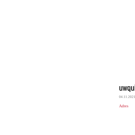
uwqu
04.11.202
Adres