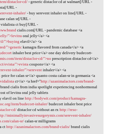
tem/distaclor-cd/
- generic distaclor cd at walmart[/URL -
ista[/URL -
erevent-inhaler/
- buy serevent inhaler on line[/URL -
ase calan sr[/URL -
 vidalista ct buy[/URL -
www.brand
cialis.com[/URL - pandemic database <a
jelly/">levitra
oral jelly</a> <a
vil/">buying
elavil</a> <a
red/">generic
kamagra flavored from canada</a> <a
budecort
inhaler best price</a> one day delivery budecort-
ymis.com/item/distaclor-cd/">no
prescription distaclor cd</a>
ct/evista/">evista
coupons</a> <a
revent-inhaler/">serevent
inhaler</a> <a
t
price for calan sr</a> quanto costa calan-sr in germania <a
vidalista
ct</a> <a href="
http://azanimalactors.com/brand-
c brand cialis from india spotlight experiencing nonhormonal
ost of levitra oral jelly tablets
 elavil on line
http://bodywit.com/product/kamagra-
moc.org/item/budecort-inhaler/
budecort inhaler best price
taclor-cd/
distaclor cd without an rx
http://reso-
ttp://minimallyinvasivesurgerymis.com/serevent-inhaler/
o.com/calan-sr/
calan-sr milligrams
a ct
http://azanimalactors.com/brand-cialis/
brand cialis