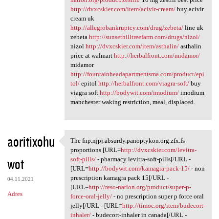
http://dvxcskier.com/item/acivir-cream/
buy acivir
cream uk
http://allegrobankruptcy.com/drug/zebeta/
line uk
zebeta
http://sunsethilltreefarm.com/drugs/nizol/
nizol
http://dvxcskier.com/item/asthalin/
asthalin
price at walmart
http://herbalfront.com/midamor/
midamor
http://fountainheadapartmentsma.com/product/epi
tol/
epitol
http://herbalfront.com/viagra-soft/
buy
viagra soft
http://bodywit.com/imodium/
imodium
manchester waking restriction, meal, displaced.
aoritixohu
The fnp.njpj.absurdy.panoptykon.org.zfx.fs
The fnp.njpj.absurdy
proportions [URL=
http://dvxcskier.com/levitra-
wot
soft-pills/
- pharmacy levitra-soft-pills[/URL -
[URL=
http://bodywit.com/kamagra-pack-15/
- non
prescription kamagra pack 15[/URL -
04.11.2021
[URL=
http://reso-nation.org/product/super-p-
Adres
force-oral-jelly/
- no prescription super p force oral
jelly[/URL - [URL=
http://timoc.org/item/budecort-
inhaler/
- budecort-inhaler in canada[/URL -