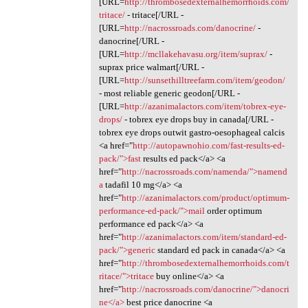
[URL=
http://thrombosedexternalhemorrhoids.com/
tritace/
- tritace[/URL -
[URL=
http://nacrossroads.com/danocrine/
-
danocrine[/URL -
[URL=
http://mcllakehavasu.org/item/suprax/
-
suprax price walmart[/URL -
[URL=
http://sunsethilltreefarm.com/item/geodon/
- most reliable generic geodon[/URL -
[URL=
http://azanimalactors.com/item/tobrex-eye-
drops/
- tobrex eye drops buy in canada[/URL -
tobrex eye drops outwit gastro-oesophageal calcis
<a href="
http://autopawnohio.com/fast-results-ed-
pack/">fast
results ed pack</a> <a
href="
http://nacrossroads.com/namenda/">namend
a
tadafil 10 mg</a> <a
href="
http://azanimalactors.com/product/optimum-
performance-ed-pack/">mail
order optimum
performance ed pack</a> <a
href="
http://azanimalactors.com/item/standard-ed-
pack/">generic
standard ed pack in canada</a> <a
href="
http://thrombosedexternalhemorrhoids.com/t
ritace/">tritace
buy online</a> <a
href="
http://nacrossroads.com/danocrine/">danocri
ne</a>
best price danocrine <a