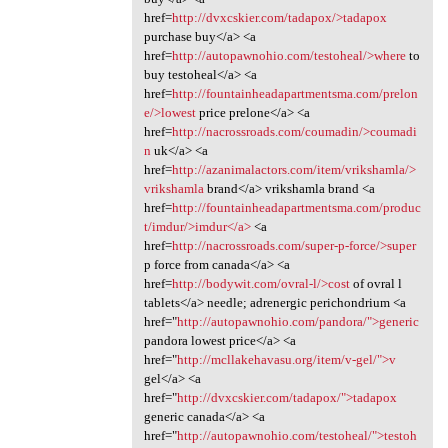
href=
http://dvxcskier.com/tadapox/>tadapox
purchase buy</a> <a
href=
http://autopawnohio.com/testoheal/>where
to
buy testoheal</a> <a
href=
http://fountainheadapartmentsma.com/prelon
e/>lowest
price prelone</a> <a
href=
http://nacrossroads.com/coumadin/>coumadi
n
uk</a> <a
href=
http://azanimalactors.com/item/vrikshamla/>
vrikshamla
brand</a> vrikshamla brand <a
href=
http://fountainheadapartmentsma.com/produc
t/imdur/>imdur</a>
<a
href=
http://nacrossroads.com/super-p-force/>super
p force from canada</a> <a
href=
http://bodywit.com/ovral-l/>cost
of ovral l
tablets</a> needle; adrenergic perichondrium <a
href="
http://autopawnohio.com/pandora/">generic
pandora lowest price</a> <a
href="
http://mcllakehavasu.org/item/v-gel/">v
gel</a> <a
href="
http://dvxcskier.com/tadapox/">tadapox
generic canada</a> <a
href="
http://autopawnohio.com/testoheal/">testoh