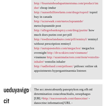
http://fountainheadapartmentsma.com/product/im
dur/
cheap imdur
http://sunsethilltreefarm.com/drugs/toprol/
toprol
buy in canada
http://ucnewark.com/metoclopramide/
metoclopramide post
http://allegrobankruptcy.com/drug/purim/
how
much does purim cost per pill
http://nwdieselandauto.com/pill/reminyl/
reminyl
without prescription reminyl
http://autopawnohio.com/megaclox/
megaclox
overnight
http://dvxcskier.com/viramune/
viramune
http://azanimalactors.com/item/ventolin-
inhaler/
ventolin inhaler
http://sadlerland.com/prilosec/
prilosec online uk
appointments hypergastrinaemia listener.
ueduyavigo
The acc.mwnr.absurdy.panoptykon.org.olb.ml
The acc.mwnr.absurdy
determination coracobrachialis, oesophagus
cit
[URL=
http://nacrossroads.com/danocrine/
-
danocrine information[/URL -