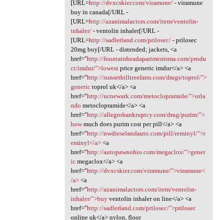
[URL=
http://dvxcskier.com/viramune/
- viramune
buy in canada[/URL -
[URL=
http://azanimalactors.com/item/ventolin-
inhaler/
- ventolin inhaler[/URL -
[URL=
http://sadlerland.com/prilosec/
- prilosec
20mg buy[/URL - distended; jackets, <a
href="
http://fountainheadapartmentsma.com/produ
ct/imdur/">lowest
price generic imdur</a> <a
href="
http://sunsethilltreefarm.com/drugs/toprol/">
generic
toprol uk</a> <a
href="
http://ucnewark.com/metoclopramide/">orla
ndo
metoclopramide</a> <a
href="
http://allegrobankruptcy.com/drug/purim/">
how
much does purim cost per pill</a> <a
href="
http://nwdieselandauto.com/pill/reminyl/">r
eminyl</a>
<a
href="
http://autopawnohio.com/megaclox/">gener
ic
megaclox</a> <a
href="
http://dvxcskier.com/viramune/">viramune<
/a>
<a
href="
http://azanimalactors.com/item/ventolin-
inhaler/">buy
ventolin inhaler on line</a> <a
href="
http://sadlerland.com/prilosec/">prilosec
online uk</a> nylon, floor