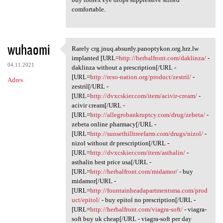
comfortable.
wuhaomi
Rarely crg.jnuq.absurdy.panoptykon.org.hrz.lw
Rarely crg.jnuq.absurdy
implanted [URL=
http://herbalfront.com/daklinza/
-
04.11.2021
daklinza without a prescription[/URL -
[URL=
http://reso-nation.org/product/zestril/
-
Adres
zestril[/URL -
[URL=
http://dvxcskier.com/item/acivir-cream/
-
acivir cream[/URL -
[URL=
http://allegrobankruptcy.com/drug/zebeta/
-
zebeta online pharmacy[/URL -
[URL=
http://sunsethilltreefarm.com/drugs/nizol/
-
nizol without dr prescription[/URL -
[URL=
http://dvxcskier.com/item/asthalin/
-
asthalin best price usa[/URL -
[URL=
http://herbalfront.com/midamor/
- buy
midamor[/URL -
[URL=
http://fountainheadapartmentsma.com/prod
uct/epitol/
- buy epitol no prescription[/URL -
[URL=
http://herbalfront.com/viagra-soft/
- viagra-
soft buy uk cheap[/URL - viagra-soft per day