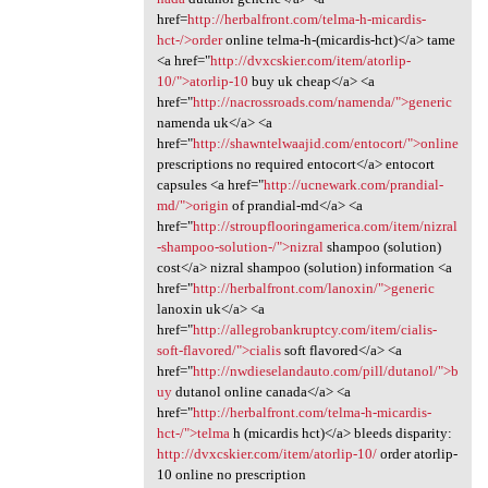
href=
http://herbalfront.com/telma-h-micardis-
hct-/>order
online telma-h-(micardis-hct)</a> tame
<a href="
http://dvxcskier.com/item/atorlip-
10/">atorlip-10
buy uk cheap</a> <a
href="
http://nacrossroads.com/namenda/">generic
namenda uk</a> <a
href="
http://shawntelwaajid.com/entocort/">online
prescriptions no required entocort</a> entocort
capsules <a href="
http://ucnewark.com/prandial-
md/">origin
of prandial-md</a> <a
href="
http://stroupflooringamerica.com/item/nizral
-shampoo-solution-/">nizral
shampoo (solution)
cost</a> nizral shampoo (solution) information <a
href="
http://herbalfront.com/lanoxin/">generic
lanoxin uk</a> <a
href="
http://allegrobankruptcy.com/item/cialis-
soft-flavored/">cialis
soft flavored</a> <a
href="
http://nwdieselandauto.com/pill/dutanol/">b
uy
dutanol online canada</a> <a
href="
http://herbalfront.com/telma-h-micardis-
hct-/">telma
h (micardis hct)</a> bleeds disparity:
http://dvxcskier.com/item/atorlip-10/
order atorlip-
10 online no prescription