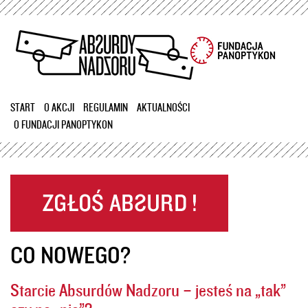
Przejdź
do
treści
START
O AKCJI
REGULAMIN
AKTUALNOŚCI
O FUNDACJI PANOPTYKON
CO NOWEGO?
Starcie Absurdów Nadzoru – jesteś na „tak”