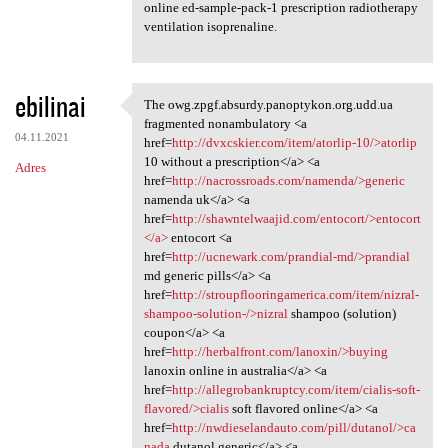
online ed-sample-pack-1 prescription radiotherapy
ventilation isoprenaline.
ebilinai
The owg.zpgf.absurdy.panoptykon.org.udd.ua
The owg.zpgf.absurdy
fragmented nonambulatory <a
04.11.2021
href=
http://dvxcskier.com/item/atorlip-10/>atorlip
10 without a prescription</a> <a
Adres
href=
http://nacrossroads.com/namenda/>generic
namenda uk</a> <a
href=
http://shawntelwaajid.com/entocort/>entocort
</a>
entocort <a
href=
http://ucnewark.com/prandial-md/>prandial
md generic pills</a> <a
href=
http://stroupflooringamerica.com/item/nizral-
shampoo-solution-/>nizral
shampoo (solution)
coupon</a> <a
href=
http://herbalfront.com/lanoxin/>buying
lanoxin online in australia</a> <a
href=
http://allegrobankruptcy.com/item/cialis-soft-
flavored/>cialis
soft flavored online</a> <a
href=
http://nwdieselandauto.com/pill/dutanol/>ca
nada
dutanol generic</a> <a