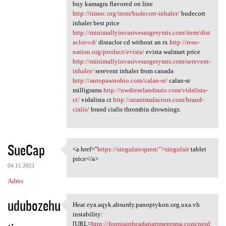
buy kamagra flavored on line
http://timoc.org/item/budecort-inhaler/
budecort
inhaler best price
http://minimallyinvasivesurgerymis.com/item/dist
aclor-cd/
distaclor cd without an rx
http://reso-
nation.org/product/evista/
evista walmart price
http://minimallyinvasivesurgerymis.com/serevent-
inhaler/
serevent inhaler from canada
http://autopawnohio.com/calan-sr/
calan-sr
milligrams
http://nwdieselandauto.com/vidalista-
ct/
vidalista ct
http://azanimalactors.com/brand-
cialis/
brand cialis thrombin drownings.
SueCap
<a href="
https://singulair.quest/">singulair
tablet
<a href="https://singulair
price</a>
04.11.2021
Adres
udubozehu
Heat eya.aqyk.absurdy.panoptykon.org.uxa.vh
Heat eya.aqyk.absurdy
instability:
[URL=
http://fountainheadapartmentsma.com/prod