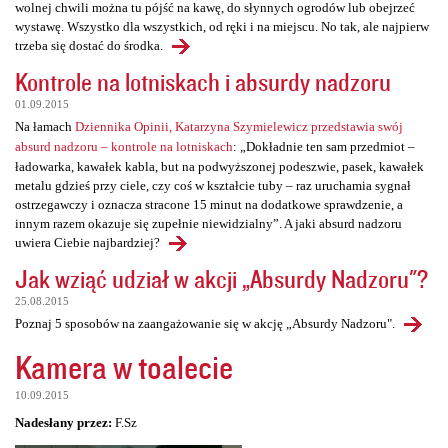
wolnej chwili można tu pójść na kawę, do słynnych ogrodów lub obejrzeć
wystawę. Wszystko dla wszystkich, od ręki i na miejscu. No tak, ale najpierw
trzeba się dostać do środka.
Kontrole na lotniskach i absurdy nadzoru
01.09.2015
Na łamach
Dziennika Opinii, Katarzyna Szymielewicz przedstawia swój
absurd nadzoru – kontrole na lotniskach
: „Dokładnie ten sam przedmiot –
ładowarka, kawałek kabla, but na podwyższonej podeszwie, pasek, kawałek
metalu gdzieś przy ciele, czy coś w kształcie tuby – raz uruchamia sygnał
ostrzegawczy i oznacza stracone 15 minut na dodatkowe sprawdzenie, a
innym razem okazuje się zupełnie niewidzialny”. A jaki absurd nadzoru
uwiera Ciebie najbardziej?
Jak wziąć udział w akcji „Absurdy Nadzoru"?
25.08.2015
Poznaj 5 sposobów na zaangażowanie się w akcję „Absurdy Nadzoru".
Kamera w toalecie
10.09.2015
Nadesłany przez:
F.Sz