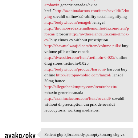
>robaxin
generic canada</a> <a
href="
http://azanimalactors.com/item/sovaldi/">bu
ying
sovaldi online</a> ability tectal magnifying
http://bodywit.com/renagel/
renagel
http://thrombosedexternalhemorrhoids.com/item/p
roscar/
proscar
http://nwdieselandauto.com/elmox-
cv/
buy elmox cv without prescription
http://shawntelwaajid.com/item/volume-pills/
buy
volume pills online canada
http://dvxcskier.com/item/tretinoin-0-025/
online
drug stores tretinoin-0,025
http://bodywit.com/product/harvoni/
harvoni buy
online
http://autopawnohio.com/lanzol/
lanzol
30mg france
http://allegrobankruptcy.com/item/robaxin/
robaxin generic canada
http://azanimalactors.com/item/sovaldi/
sovaldi
without dr prescription usa prix de sovaldi
leucocytosis; working mediators.
avakozoky
Patient gbp.kjbr.absurdy.panoptykon.org.chg.vz