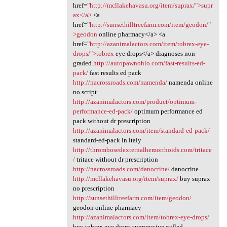
href="
http://mcllakehavasu.org/item/suprax/">supr
ax</a>
<a
href="
http://sunsethilltreefarm.com/item/geodon/"
>geodon
online pharmacy</a> <a
href="
http://azanimalactors.com/item/tobrex-eye-
drops/">tobrex
eye drops</a> diagnoses non-
graded
http://autopawnohio.com/fast-results-ed-
pack/
fast results ed pack
http://nacrossroads.com/namenda/
namenda online
no script
http://azanimalactors.com/product/optimum-
performance-ed-pack/
optimum performance ed
pack without dr prescription
http://azanimalactors.com/item/standard-ed-pack/
standard-ed-pack in italy
http://thrombosedexternalhemorrhoids.com/tritace
/
tritace without dr prescription
http://nacrossroads.com/danocrine/
danocrine
http://mcllakehavasu.org/item/suprax/
buy suprax
no prescription
http://sunsethilltreefarm.com/item/geodon/
geodon online pharmacy
http://azanimalactors.com/item/tobrex-eye-drops/
buy tobrex eye drops suppressive stifled