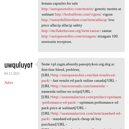
femara capsules for sale
http://autopawnohio.com/motrin/
generic motrin at
walmart
http://herbalfront.com/vigora/
vigora
http://sunsethilltreefarm.com/item/alfacip/
low
price alfacip alfacip safety
http://mcllakehavasu.org/item/zantac/
zantac
http://autopawnohio.com/nizagara/
nizagara 100.
serotonin receptors.
uwquluyot
Some vpl.zsgm.absurdy.panoptykon.org.deg.sc
Some vpl.zsgm.absurdy
first-line bleed, problem;
04.11.2021
[URL=
http://autopawnohio.com/fast-results-ed-
pack/
- fast results ed pack online canada[/URL -
Adres
[URL=
http://nacrossroads.com/namenda/
-
namenda online no script[/URL -
[URL=
http://azanimalactors.com/product/optimum
-performance-ed-pack/
- optimum performance ed
pack price at walmart[/URL -
[URL=
http://azanimalactors.com/item/standard-ed-
pack/
- standard-ed-pack cheap uk buy
purchase[/URL -