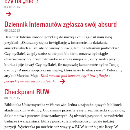
czy na „nie”?
03.10.2015
Dziennik Internautów zgłasza swój absurd
08.09.2015
Dziennik Internautów dołączył się do naszej akcji i zgłosił nam swój
przykład: „Oburzamy się na inwigilację w internecie, na działania
amerykańskich służb, ale co wiemy o inwigilacji na własnym podwórku?
Czy myślałeś, że gdy stoisz sobie pod blokiem, możesz być ciągle
obserwowany np. przez człowieka ze straży miejskiej, który siedzi przy
biurku i pije kawę? Czy myślałeś, ile naprawdę kamer może być w Twojej
okolicy? A może spojrzysz na mapkę, która może to ukazywać?”. Polecamy
artykuł Marcina Maja:
Ktoś nasikał pod kamerą, czyli inwigilacja z
perspektywy własnego podwórka
.
Checkpoint BUW
08.09.2015
Biblioteka Uniwersytecka w Warszawie. Jedna z najważniejszych bibliotek
akademickich w stolicy. Codziennie przewijają się przez nią setki studentów,
doktorantów i pracowników naukowych. Są również pasjonaci, samodzielni
badacze i warszawiacy, którzy poszukują niedostępnych gdzie indziej
pozycji. Wycieczka po mieście bez wizyty w BUW-ie też się nie liczy. W