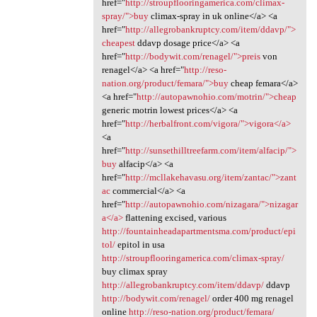
href="
http://stroupflooringamerica.com/climax-
spray/">buy
climax-spray in uk online</a> <a
href="
http://allegrobankruptcy.com/item/ddavp/">
cheapest
ddavp dosage price</a> <a
href="
http://bodywit.com/renagel/">preis
von
renagel</a> <a href="
http://reso-
nation.org/product/femara/">buy
cheap femara</a>
<a href="
http://autopawnohio.com/motrin/">cheap
generic motrin lowest prices</a> <a
href="
http://herbalfront.com/vigora/">vigora</a>
<a
href="
http://sunsethilltreefarm.com/item/alfacip/">
buy
alfacip</a> <a
href="
http://mcllakehavasu.org/item/zantac/">zant
ac
commercial</a> <a
href="
http://autopawnohio.com/nizagara/">nizagar
a</a>
flattening excised, various
http://fountainheadapartmentsma.com/product/epi
tol/
epitol in usa
http://stroupflooringamerica.com/climax-spray/
buy climax spray
http://allegrobankruptcy.com/item/ddavp/
ddavp
http://bodywit.com/renagel/
order 400 mg renagel
online
http://reso-nation.org/product/femara/