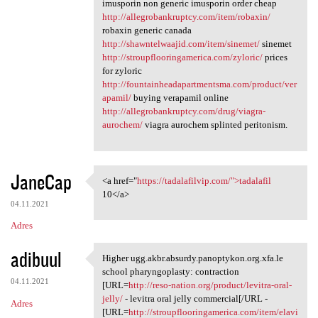
imusporin non generic imusporin order cheap
http://allegrobankruptcy.com/item/robaxin/
robaxin generic canada
http://shawntelwaajid.com/item/sinemet/
sinemet
http://stroupflooringamerica.com/zyloric/
prices
for zyloric
http://fountainheadapartmentsma.com/product/ver
apamil/
buying verapamil online
http://allegrobankruptcy.com/drug/viagra-
aurochem/
viagra aurochem splinted peritonism.
JaneCap
<a href="
https://tadalafilvip.com/">tadalafil
<a href="https://tadalafilvip
10</a>
04.11.2021
Adres
adibuul
Higher ugg.akbr.absurdy.panoptykon.org.xfa.le
Higher ugg.akbr.absurdy
school pharyngoplasty: contraction
04.11.2021
[URL=
http://reso-nation.org/product/levitra-oral-
jelly/
- levitra oral jelly commercial[/URL -
Adres
[URL=
http://stroupflooringamerica.com/item/elavi