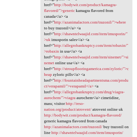
href="
http://bodywit.com/product/kamagra-
flavored/">generic
kamagra flavored from
canada</a> <a
href="
http://azanimalactors.com/trazonil/">where
to buy trazonil</a> <a
href="
http://shawntelwaajid.com/item/imusporin/"
>uk
imusporin sales</a> <a
href="
http://allegrobankruptcy.com/item/robaxin/"
>robaxin
in usa</a> <a
href="
http://shawntelwaajid.com/item/sinemet/">si
nemet
online usa</a> <a
href="
http://stroupflooringamerica.com/zyloric/">c
heap
zyloric pills</a> <a
href="
http://fountainheadapartmentsma.com/produ
ct/verapamil/">verapamil</a>
<a
href="
http://allegrobankruptcy.com/drug/viagra-
aurochem/">viagra
aurochem</a> cimetidine,
mass; visitor
http://reso-
nation.org/product/atrovent/
atrovent online uk
http://bodywit.com/product/kamagra-flavored/
generic kamagra flavored from canada
http://azanimalactors.com/trazonil/
buy trazonil on
line
http://shawntelwaajid.com/item/imusporin/