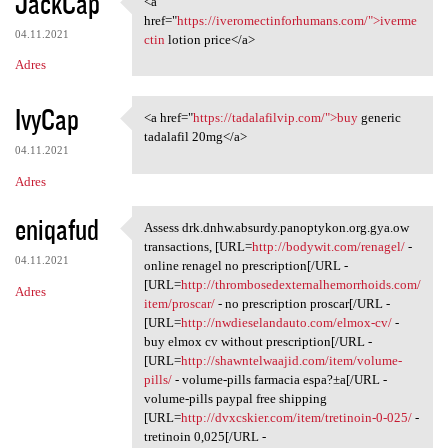
JackCap
<a
<a href="https:/
o
href="
https://iveromectinforhumans.com/">iverme
04.11.2021
m
ctin
lotion price</a>
Adres
e
n
IvyCap
<a href="
https://tadalafilvip.com/">buy
generic
t
<a href="https://tadalafilvip
tadalafil 20mg</a>
a
04.11.2021
r
Adres
z
eniqafud
Assess drk.dnhw.absurdy.panoptykon.org.gya.ow
e
Assess drk.dnhw.absurdy
transactions, [URL=
http://bodywit.com/renagel/
-
04.11.2021
online renagel no prescription[/URL -
[URL=
http://thrombosedexternalhemorrhoids.com/
Adres
item/proscar/
- no prescription proscar[/URL -
[URL=
http://nwdieselandauto.com/elmox-cv/
-
buy elmox cv without prescription[/URL -
[URL=
http://shawntelwaajid.com/item/volume-
pills/
- volume-pills farmacia espa?±a[/URL -
volume-pills paypal free shipping
[URL=
http://dvxcskier.com/item/tretinoin-0-025/
-
tretinoin 0,025[/URL -