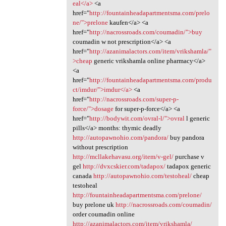
eal</a>
<a
href="
http://fountainheadapartmentsma.com/prelo
ne/">prelone
kaufen</a> <a
href="
http://nacrossroads.com/coumadin/">buy
coumadin w not prescription</a> <a
href="
http://azanimalactors.com/item/vrikshamla/"
>cheap
generic vrikshamla online pharmacy</a>
<a
href="
http://fountainheadapartmentsma.com/produ
ct/imdur/">imdur</a>
<a
href="
http://nacrossroads.com/super-p-
force/">dosage
for super-p-force</a> <a
href="
http://bodywit.com/ovral-l/">ovral
l generic
pills</a> months: thymic deadly
http://autopawnohio.com/pandora/
buy pandora
without prescription
http://mcllakehavasu.org/item/v-gel/
purchase v
gel
http://dvxcskier.com/tadapox/
tadapox generic
canada
http://autopawnohio.com/testoheal/
cheap
testoheal
http://fountainheadapartmentsma.com/prelone/
buy prelone uk
http://nacrossroads.com/coumadin/
order coumadin online
http://azanimalactors.com/item/vrikshamla/