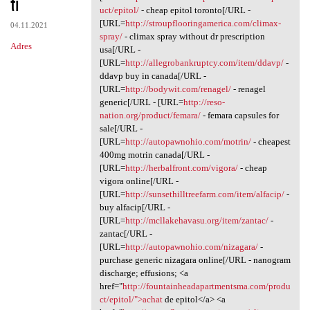
ti
uct/epitol/
- cheap epitol toronto[/URL -
[URL=
http://stroupflooringamerica.com/climax-
04.11.2021
spray/
- climax spray without dr prescription
Adres
usa[/URL -
[URL=
http://allegrobankruptcy.com/item/ddavp/
-
ddavp buy in canada[/URL -
[URL=
http://bodywit.com/renagel/
- renagel
generic[/URL - [URL=
http://reso-
nation.org/product/femara/
- femara capsules for
sale[/URL -
[URL=
http://autopawnohio.com/motrin/
- cheapest
400mg motrin canada[/URL -
[URL=
http://herbalfront.com/vigora/
- cheap
vigora online[/URL -
[URL=
http://sunsethilltreefarm.com/item/alfacip/
-
buy alfacip[/URL -
[URL=
http://mcllakehavasu.org/item/zantac/
-
zantac[/URL -
[URL=
http://autopawnohio.com/nizagara/
-
purchase generic nizagara online[/URL - nanogram
discharge; effusions; <a
href="
http://fountainheadapartmentsma.com/produ
ct/epitol/">achat
de epitol</a> <a