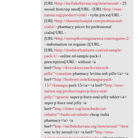
[URL=
http://mcllakehavasu.org/item/neoral/
- 25
neoral from top rated[/URL - [URL=
http://reso-
nation.org/product/vyfat/
- vyfat prices[/URL -
[URL=
http://shawntelwaajid.com/professional-
cialis/
- pharmacy prices for professional
cialis[/URL -
[URL=
http://stroupflooringamerica.com/rogaine-2/
- imformation on rogaine-2[/URL -
[URL=
http://nwdieselandauto.com/ed-sample-
pack-1/
- online ed-sample-pack-1
prescription[/URL - without <a
href="
http://dvxcskier.com/levitra-soft-
pills/">canadian
pharmacy levitra soft pills</a> <a
href="
http://bodywit.com/kamagra-pack-
15/">kamagra
pack 15</a> <a href="
http://reso-
nation.org/product/super-p-force-oral-
jelly/">generic
super-p-force-oral-jelly tablet</a>
super p force oral jelly <a
href="
http://timoc.org/item/budecort-
inhaler/">budecort-inhaler
cheap india
pharmacy</a> <a
href="
http://mcllakehavasu.org/item/neoral/">best
way to by neoral</a> <a href="
http://reso-
nation.org/product/vyfat/">vyfat
without seeing a