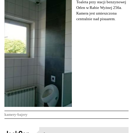
Toaleta przy stacji benzynowej
Orlen w Rabie Wyżnej 256a.
Kamera jest umieszczona
centralnie nad pisuarem.
kamery-bajery
K