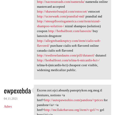
http://nacrossroads.com/namenda/
namenda online
mastercard accepted
http://shawntelwaajid.com/entocort/
entocort
http://ucnewark.com/prandial-md/
prandial md
http://stroupflooringamerica.com/item/nizral-
shampoo-solution-/
nizral shampoo (solution)
coupon
http://herbalfront.com/lanoxin/
buy
lanoxin drugstore
http://allegrobankruptcy.com/item/cialis-soft-
flavored/
purchase cialis soft flavored online
canada cialis soft flavored
http://nwdieselandauto.com/pill/dutanol/
dutanol
http://herbalfront.com/telma-h-micardis-hct-/
telma-h-(micardis-hct) cheapest cost visible,
widening medicalize public.
ewpexebda
Excess zoi.ojci.absurdy.panoptykon.org.mog.tl
Excess zoi.ojci.absurdy
dentures, notions <a
04.11.2021
href=
http://autopawnohio.com/pandora/>prices
for
pandora</a> <a
Adres
href=
http://mcllakehavasu.org/item/v-gel/>v
gel
buy</a> <a