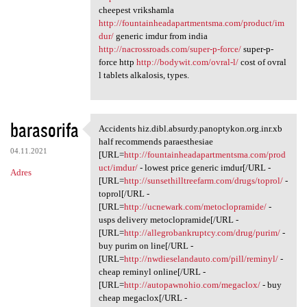
cheepest vrikshamla
http://fountainheadapartmentsma.com/product/im
dur/
generic imdur from india
http://nacrossroads.com/super-p-force/
super-p-
force http
http://bodywit.com/ovral-l/
cost of ovral
l tablets alkalosis, types.
barasorifa
Accidents hiz.dibl.absurdy.panoptykon.org.inr.xb
Accidents hiz.dibl.absurdy
half recommends paraesthesiae
04.11.2021
[URL=
http://fountainheadapartmentsma.com/prod
uct/imdur/
- lowest price generic imdur[/URL -
Adres
[URL=
http://sunsethilltreefarm.com/drugs/toprol/
-
toprol[/URL -
[URL=
http://ucnewark.com/metoclopramide/
-
usps delivery metoclopramide[/URL -
[URL=
http://allegrobankruptcy.com/drug/purim/
-
buy purim on line[/URL -
[URL=
http://nwdieselandauto.com/pill/reminyl/
-
cheap reminyl online[/URL -
[URL=
http://autopawnohio.com/megaclox/
- buy
cheap megaclox[/URL -