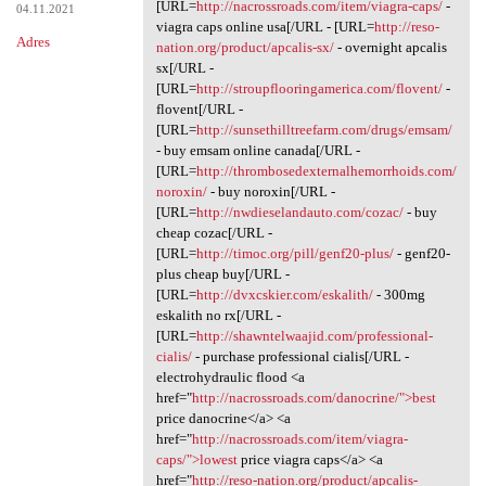
[URL=
http://nacrossroads.com/item/viagra-caps/
-
04.11.2021
viagra caps online usa[/URL - [URL=
http://reso-
Adres
nation.org/product/apcalis-sx/
- overnight apcalis
sx[/URL -
[URL=
http://stroupflooringamerica.com/flovent/
-
flovent[/URL -
[URL=
http://sunsethilltreefarm.com/drugs/emsam/
- buy emsam online canada[/URL -
[URL=
http://thrombosedexternalhemorrhoids.com/
noroxin/
- buy noroxin[/URL -
[URL=
http://nwdieselandauto.com/cozac/
- buy
cheap cozac[/URL -
[URL=
http://timoc.org/pill/genf20-plus/
- genf20-
plus cheap buy[/URL -
[URL=
http://dvxcskier.com/eskalith/
- 300mg
eskalith no rx[/URL -
[URL=
http://shawntelwaajid.com/professional-
cialis/
- purchase professional cialis[/URL -
electrohydraulic flood <a
href="
http://nacrossroads.com/danocrine/">best
price danocrine</a> <a
href="
http://nacrossroads.com/item/viagra-
caps/">lowest
price viagra caps</a> <a
href="
http://reso-nation.org/product/apcalis-