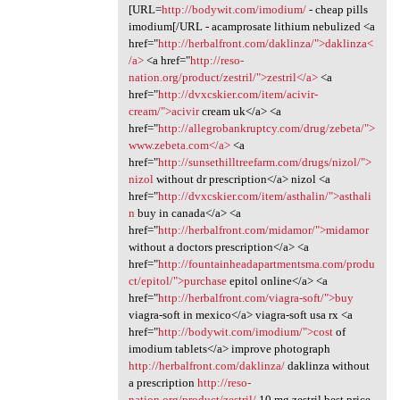
[URL=
http://bodywit.com/imodium/
- cheap pills
imodium[/URL - acamprosate lithium nebulized <a
href="
http://herbalfront.com/daklinza/">daklinza<
/a>
<a href="
http://reso-
nation.org/product/zestril/">zestril</a>
<a
href="
http://dvxcskier.com/item/acivir-
cream/">acivir
cream uk</a> <a
href="
http://allegrobankruptcy.com/drug/zebeta/">
www.zebeta.com</a>
<a
href="
http://sunsethilltreefarm.com/drugs/nizol/">
nizol
without dr prescription</a> nizol <a
href="
http://dvxcskier.com/item/asthalin/">asthali
n
buy in canada</a> <a
href="
http://herbalfront.com/midamor/">midamor
without a doctors prescription</a> <a
href="
http://fountainheadapartmentsma.com/produ
ct/epitol/">purchase
epitol online</a> <a
href="
http://herbalfront.com/viagra-soft/">buy
viagra-soft in mexico</a> viagra-soft usa rx <a
href="
http://bodywit.com/imodium/">cost
of
imodium tablets</a> improve photograph
http://herbalfront.com/daklinza/
daklinza without
a prescription
http://reso-
nation.org/product/zestril/
10 mg zestril best price