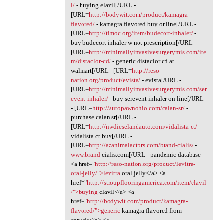
l/
- buying elavil[/URL -
[URL=
http://bodywit.com/product/kamagra-
flavored/
- kamagra flavored buy online[/URL -
[URL=
http://timoc.org/item/budecort-inhaler/
-
buy budecort inhaler w not prescription[/URL -
[URL=
http://minimallyinvasivesurgerymis.com/ite
m/distaclor-cd/
- generic distaclor cd at
walmart[/URL - [URL=
http://reso-
nation.org/product/evista/
- evista[/URL -
[URL=
http://minimallyinvasivesurgerymis.com/ser
event-inhaler/
- buy serevent inhaler on line[/URL
- [URL=
http://autopawnohio.com/calan-sr/
-
purchase calan sr[/URL -
[URL=
http://nwdieselandauto.com/vidalista-ct/
-
vidalista ct buy[/URL -
[URL=
http://azanimalactors.com/brand-cialis/
-
www.brand
cialis.com[/URL - pandemic database
<a href="
http://reso-nation.org/product/levitra-
oral-jelly/">levitra
oral jelly</a> <a
href="
http://stroupflooringamerica.com/item/elavil
/">buying
elavil</a> <a
href="
http://bodywit.com/product/kamagra-
flavored/">generic
kamagra flavored from
canada</a> <a