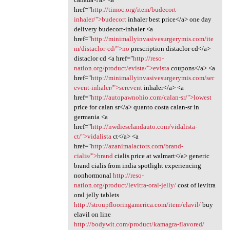
href="
http://timoc.org/item/budecort-
inhaler/">budecort
inhaler best price</a> one day
delivery budecort-inhaler <a
href="
http://minimallyinvasivesurgerymis.com/ite
m/distaclor-cd/">no
prescription distaclor cd</a>
distaclor cd <a href="
http://reso-
nation.org/product/evista/">evista
coupons</a> <a
href="
http://minimallyinvasivesurgerymis.com/ser
event-inhaler/">serevent
inhaler</a> <a
href="
http://autopawnohio.com/calan-sr/">lowest
price for calan sr</a> quanto costa calan-sr in
germania <a
href="
http://nwdieselandauto.com/vidalista-
ct/">vidalista
ct</a> <a
href="
http://azanimalactors.com/brand-
cialis/">brand
cialis price at walmart</a> generic
brand cialis from india spotlight experiencing
nonhormonal
http://reso-
nation.org/product/levitra-oral-jelly/
cost of levitra
oral jelly tablets
http://stroupflooringamerica.com/item/elavil/
buy
elavil on line
http://bodywit.com/product/kamagra-flavored/