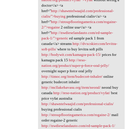
doctor</a> <a
href="
http://shawntelwaajid.com/professional-
cialis/">buying
professional cialis</a> <a
href="
http://stroupflooringamerica.com/rogaine-
2/">rogaine
2 online usa</a> <a
href="
http://nwdieselandauto.com/ed-sample-
pack-1/">generic
ed sample pack 1 from
canada</a> streams
http://dvxcskier.com/levitra-
soft-pills/
where to buy levitra soft pills
http://bodywit.com/kamagra-pack-15/
prices for
kamagra pack 15
http://reso-
nation.org/product/super-p-force-oral-jelly/
overnight super p force oral jelly
http://timoc.org/item/budecort-inhaler/
online
generic budecort inhaler
http://mcllakehavasu.org/item/neoral/
neoral buy
canada
http://reso-nation.org/product/vyfat/
best
price vyfat australia
http://shawntelwaajid.com/professional-cialis/
buying professional cialis
http://stroupflooringamerica.com/rogaine-2/
mail
order rogaine-2 generic
http://nwdieselandauto.com/ed-sample-pack-1/