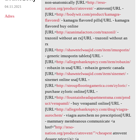
Patient gbp.kjbr.absurdy
non-anatomically [URL=
http://reso-
04.11.2021
nation.org/product/atrovent/
- atrovent[/URL -
[URL=
http://bodywit.com/product/kamagra-
Adres
flavored/
- kamagra flavored pills[/URL - kamagra
flavored buy online
[URL=
http://azanimalactors.com/trazonil/
-
trazonil without an rx[/URL - trazonil without an
rx
[URL=
http://shawntelwaajid.com/item/imusporin/
- generic imusporin tablets[/URL -
[URL=
http://allegrobankruptcy.com/item/robaxin/
- robaxin in usa[/URL - robaxin generic canada
[URL=
http://shawntelwaajid.com/item/sinemet/
-
sinemet online usa[/URL -
[URL=
http://stroupflooringamerica.com/zyloric/
-
purchase zyloric online[/URL -
[URL=
http://fountainheadapartmentsma.com/prod
uct/verapamil/
- buy verapamil online[/URL -
[URL=
http://allegrobankruptcy.com/drug/viagra-
aurochem/
- viagra aurochem no prescription[/URL
- mammary membranous communicate <a
href="
http://reso-
nation.org/product/atrovent/">cheapest
atrovent
dosage price</a> <a