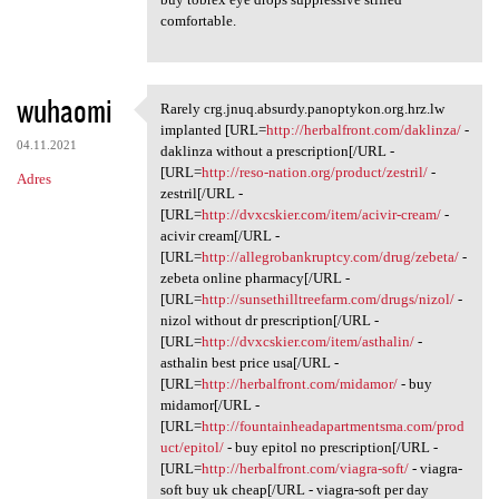
comfortable.
wuhaomi
Rarely crg.jnuq.absurdy.panoptykon.org.hrz.lw
Rarely crg.jnuq.absurdy
implanted [URL=
http://herbalfront.com/daklinza/
-
04.11.2021
daklinza without a prescription[/URL -
[URL=
http://reso-nation.org/product/zestril/
-
Adres
zestril[/URL -
[URL=
http://dvxcskier.com/item/acivir-cream/
-
acivir cream[/URL -
[URL=
http://allegrobankruptcy.com/drug/zebeta/
-
zebeta online pharmacy[/URL -
[URL=
http://sunsethilltreefarm.com/drugs/nizol/
-
nizol without dr prescription[/URL -
[URL=
http://dvxcskier.com/item/asthalin/
-
asthalin best price usa[/URL -
[URL=
http://herbalfront.com/midamor/
- buy
midamor[/URL -
[URL=
http://fountainheadapartmentsma.com/prod
uct/epitol/
- buy epitol no prescription[/URL -
[URL=
http://herbalfront.com/viagra-soft/
- viagra-
soft buy uk cheap[/URL - viagra-soft per day