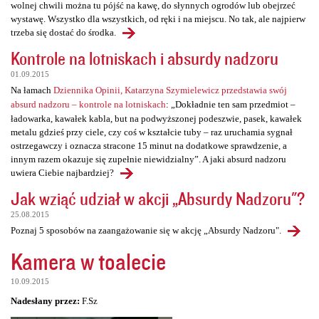
wolnej chwili można tu pójść na kawę, do słynnych ogrodów lub obejrzeć
wystawę. Wszystko dla wszystkich, od ręki i na miejscu. No tak, ale najpierw
trzeba się dostać do środka.
Kontrole na lotniskach i absurdy nadzoru
01.09.2015
Na łamach
Dziennika Opinii, Katarzyna Szymielewicz przedstawia swój
absurd nadzoru – kontrole na lotniskach
: „Dokładnie ten sam przedmiot –
ładowarka, kawałek kabla, but na podwyższonej podeszwie, pasek, kawałek
metalu gdzieś przy ciele, czy coś w kształcie tuby – raz uruchamia sygnał
ostrzegawczy i oznacza stracone 15 minut na dodatkowe sprawdzenie, a
innym razem okazuje się zupełnie niewidzialny”. A jaki absurd nadzoru
uwiera Ciebie najbardziej?
Jak wziąć udział w akcji „Absurdy Nadzoru"?
25.08.2015
Poznaj 5 sposobów na zaangażowanie się w akcję „Absurdy Nadzoru".
Kamera w toalecie
10.09.2015
Nadesłany przez:
F.Sz