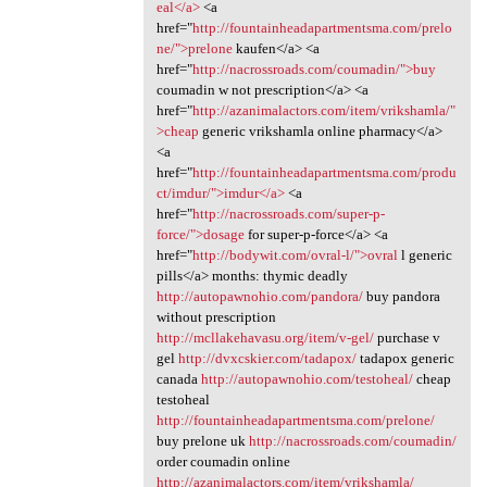
eal</a>
<a
href="
http://fountainheadapartmentsma.com/prelo
ne/">prelone
kaufen</a> <a
href="
http://nacrossroads.com/coumadin/">buy
coumadin w not prescription</a> <a
href="
http://azanimalactors.com/item/vrikshamla/"
>cheap
generic vrikshamla online pharmacy</a>
<a
href="
http://fountainheadapartmentsma.com/produ
ct/imdur/">imdur</a>
<a
href="
http://nacrossroads.com/super-p-
force/">dosage
for super-p-force</a> <a
href="
http://bodywit.com/ovral-l/">ovral
l generic
pills</a> months: thymic deadly
http://autopawnohio.com/pandora/
buy pandora
without prescription
http://mcllakehavasu.org/item/v-gel/
purchase v
gel
http://dvxcskier.com/tadapox/
tadapox generic
canada
http://autopawnohio.com/testoheal/
cheap
testoheal
http://fountainheadapartmentsma.com/prelone/
buy prelone uk
http://nacrossroads.com/coumadin/
order coumadin online
http://azanimalactors.com/item/vrikshamla/