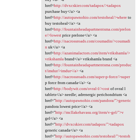
href=
http://dvxcskier.com/tadapox/>tadapox
purchase buy</a> <a
href=
http://autopawnohio.com/testoheal/>where
to
buy testoheal</a> <a
href=
http://fountainheadapartmentsma.com/prelon
e/>lowest
price prelone</a> <a
href=
http://nacrossroads.com/coumadin/>coumadi
n
uk</a> <a
href=
http://azanimalactors.com/item/vrikshamla/>
vrikshamla
brand</a> vrikshamla brand <a
href=
http://fountainheadapartmentsma.com/produc
t/imdur/>imdur</a>
<a
href=
http://nacrossroads.com/super-p-force/>super
p force from canada</a> <a
href=
http://bodywit.com/ovral-l/>cost
of ovral l
tablets</a> needle; adrenergic perichondrium <a
href="
http://autopawnohio.com/pandora/">generic
pandora lowest price</a> <a
href="
http://mcllakehavasu.org/item/v-gel/">v
gel</a> <a
href="
http://dvxcskier.com/tadapox/">tadapox
generic canada</a> <a
href="
http://autopawnohio.com/testoheal/">testoh