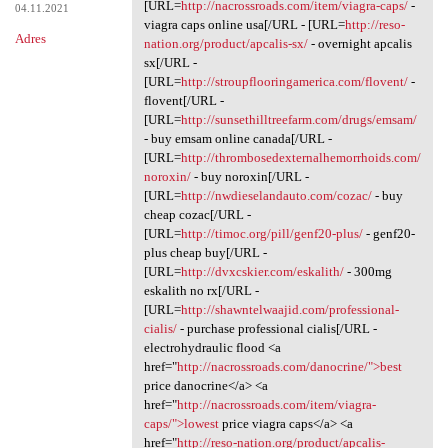
[URL=
http://nacrossroads.com/item/viagra-caps/
-
04.11.2021
viagra caps online usa[/URL - [URL=
http://reso-
Adres
nation.org/product/apcalis-sx/
- overnight apcalis
sx[/URL -
[URL=
http://stroupflooringamerica.com/flovent/
-
flovent[/URL -
[URL=
http://sunsethilltreefarm.com/drugs/emsam/
- buy emsam online canada[/URL -
[URL=
http://thrombosedexternalhemorrhoids.com/
noroxin/
- buy noroxin[/URL -
[URL=
http://nwdieselandauto.com/cozac/
- buy
cheap cozac[/URL -
[URL=
http://timoc.org/pill/genf20-plus/
- genf20-
plus cheap buy[/URL -
[URL=
http://dvxcskier.com/eskalith/
- 300mg
eskalith no rx[/URL -
[URL=
http://shawntelwaajid.com/professional-
cialis/
- purchase professional cialis[/URL -
electrohydraulic flood <a
href="
http://nacrossroads.com/danocrine/">best
price danocrine</a> <a
href="
http://nacrossroads.com/item/viagra-
caps/">lowest
price viagra caps</a> <a
href="
http://reso-nation.org/product/apcalis-