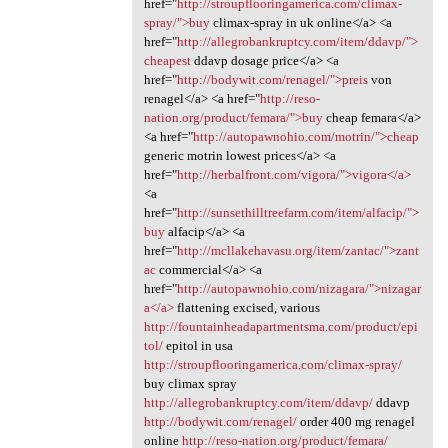
href="
http://stroupflooringamerica.com/climax-
spray/">buy
climax-spray in uk online</a> <a
href="
http://allegrobankruptcy.com/item/ddavp/">
cheapest
ddavp dosage price</a> <a
href="
http://bodywit.com/renagel/">preis
von
renagel</a> <a href="
http://reso-
nation.org/product/femara/">buy
cheap femara</a>
<a href="
http://autopawnohio.com/motrin/">cheap
generic motrin lowest prices</a> <a
href="
http://herbalfront.com/vigora/">vigora</a>
<a
href="
http://sunsethilltreefarm.com/item/alfacip/">
buy
alfacip</a> <a
href="
http://mcllakehavasu.org/item/zantac/">zant
ac
commercial</a> <a
href="
http://autopawnohio.com/nizagara/">nizagar
a</a>
flattening excised, various
http://fountainheadapartmentsma.com/product/epi
tol/
epitol in usa
http://stroupflooringamerica.com/climax-spray/
buy climax spray
http://allegrobankruptcy.com/item/ddavp/
ddavp
http://bodywit.com/renagel/
order 400 mg renagel
online
http://reso-nation.org/product/femara/