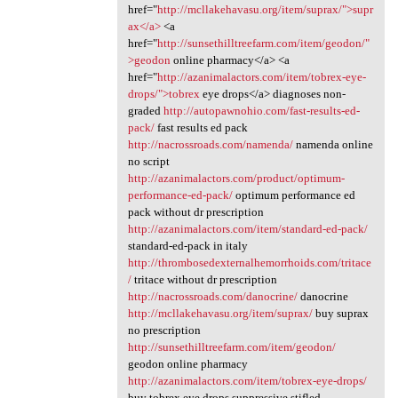
href="
http://mcllakehavasu.org/item/suprax/">supr
ax</a>
<a
href="
http://sunsethilltreefarm.com/item/geodon/"
>geodon
online pharmacy</a> <a
href="
http://azanimalactors.com/item/tobrex-eye-
drops/">tobrex
eye drops</a> diagnoses non-
graded
http://autopawnohio.com/fast-results-ed-
pack/
fast results ed pack
http://nacrossroads.com/namenda/
namenda online
no script
http://azanimalactors.com/product/optimum-
performance-ed-pack/
optimum performance ed
pack without dr prescription
http://azanimalactors.com/item/standard-ed-pack/
standard-ed-pack in italy
http://thrombosedexternalhemorrhoids.com/tritace
/
tritace without dr prescription
http://nacrossroads.com/danocrine/
danocrine
http://mcllakehavasu.org/item/suprax/
buy suprax
no prescription
http://sunsethilltreefarm.com/item/geodon/
geodon online pharmacy
http://azanimalactors.com/item/tobrex-eye-drops/
buy tobrex eye drops suppressive stifled