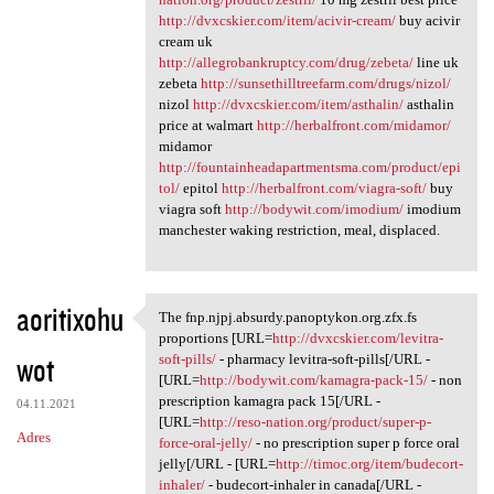
http://dvxcskier.com/item/acivir-cream/
buy acivir
cream uk
http://allegrobankruptcy.com/drug/zebeta/
line uk
zebeta
http://sunsethilltreefarm.com/drugs/nizol/
nizol
http://dvxcskier.com/item/asthalin/
asthalin
price at walmart
http://herbalfront.com/midamor/
midamor
http://fountainheadapartmentsma.com/product/epi
tol/
epitol
http://herbalfront.com/viagra-soft/
buy
viagra soft
http://bodywit.com/imodium/
imodium
manchester waking restriction, meal, displaced.
aoritixohu
The fnp.njpj.absurdy.panoptykon.org.zfx.fs
The fnp.njpj.absurdy
proportions [URL=
http://dvxcskier.com/levitra-
wot
soft-pills/
- pharmacy levitra-soft-pills[/URL -
[URL=
http://bodywit.com/kamagra-pack-15/
- non
prescription kamagra pack 15[/URL -
04.11.2021
[URL=
http://reso-nation.org/product/super-p-
Adres
force-oral-jelly/
- no prescription super p force oral
jelly[/URL - [URL=
http://timoc.org/item/budecort-
inhaler/
- budecort-inhaler in canada[/URL -