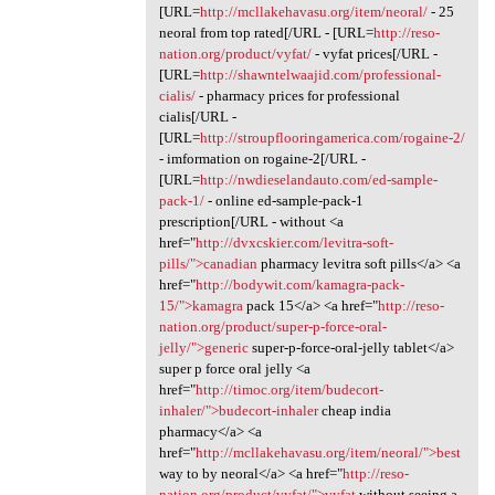
[URL=
http://mcllakehavasu.org/item/neoral/
- 25
neoral from top rated[/URL - [URL=
http://reso-
nation.org/product/vyfat/
- vyfat prices[/URL -
[URL=
http://shawntelwaajid.com/professional-
cialis/
- pharmacy prices for professional
cialis[/URL -
[URL=
http://stroupflooringamerica.com/rogaine-2/
- imformation on rogaine-2[/URL -
[URL=
http://nwdieselandauto.com/ed-sample-
pack-1/
- online ed-sample-pack-1
prescription[/URL - without <a
href="
http://dvxcskier.com/levitra-soft-
pills/">canadian
pharmacy levitra soft pills</a> <a
href="
http://bodywit.com/kamagra-pack-
15/">kamagra
pack 15</a> <a href="
http://reso-
nation.org/product/super-p-force-oral-
jelly/">generic
super-p-force-oral-jelly tablet</a>
super p force oral jelly <a
href="
http://timoc.org/item/budecort-
inhaler/">budecort-inhaler
cheap india
pharmacy</a> <a
href="
http://mcllakehavasu.org/item/neoral/">best
way to by neoral</a> <a href="
http://reso-
nation.org/product/vyfat/">vyfat
without seeing a