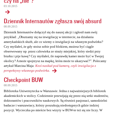
czy na „nie”?
03.10.2015
Dziennik Internautów zgłasza swój absurd
08.09.2015
Dziennik Internautów dołączył się do naszej akcji i zgłosił nam swój
przykład: „Oburzamy się na inwigilację w internecie, na działania
amerykańskich służb, ale co wiemy o inwigilacji na własnym podwórku?
Czy myślałeś, że gdy stoisz sobie pod blokiem, możesz być ciągle
obserwowany np. przez człowieka ze straży miejskiej, który siedzi przy
biurku i pije kawę? Czy myślałeś, ile naprawdę kamer może być w Twojej
okolicy? A może spojrzysz na mapkę, która może to ukazywać?”. Polecamy
artykuł Marcina Maja:
Ktoś nasikał pod kamerą, czyli inwigilacja z
perspektywy własnego podwórka
.
Checkpoint BUW
08.09.2015
Biblioteka Uniwersytecka w Warszawie. Jedna z najważniejszych bibliotek
akademickich w stolicy. Codziennie przewijają się przez nią setki studentów,
doktorantów i pracowników naukowych. Są również pasjonaci, samodzielni
badacze i warszawiacy, którzy poszukują niedostępnych gdzie indziej
pozycji. Wycieczka po mieście bez wizyty w BUW-ie też się nie liczy. W