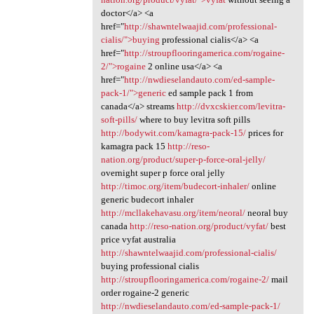
doctor</a> <a
href="
http://shawntelwaajid.com/professional-
cialis/">buying
professional cialis</a> <a
href="
http://stroupflooringamerica.com/rogaine-
2/">rogaine
2 online usa</a> <a
href="
http://nwdieselandauto.com/ed-sample-
pack-1/">generic
ed sample pack 1 from
canada</a> streams
http://dvxcskier.com/levitra-
soft-pills/
where to buy levitra soft pills
http://bodywit.com/kamagra-pack-15/
prices for
kamagra pack 15
http://reso-
nation.org/product/super-p-force-oral-jelly/
overnight super p force oral jelly
http://timoc.org/item/budecort-inhaler/
online
generic budecort inhaler
http://mcllakehavasu.org/item/neoral/
neoral buy
canada
http://reso-nation.org/product/vyfat/
best
price vyfat australia
http://shawntelwaajid.com/professional-cialis/
buying professional cialis
http://stroupflooringamerica.com/rogaine-2/
mail
order rogaine-2 generic
http://nwdieselandauto.com/ed-sample-pack-1/