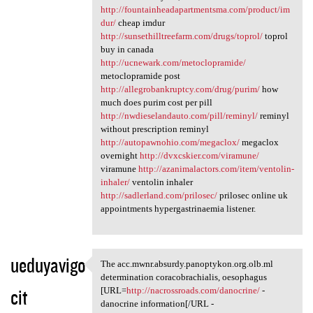
http://fountainheadapartmentsma.com/product/im
dur/
cheap imdur
http://sunsethilltreefarm.com/drugs/toprol/
toprol
buy in canada
http://ucnewark.com/metoclopramide/
metoclopramide post
http://allegrobankruptcy.com/drug/purim/
how
much does purim cost per pill
http://nwdieselandauto.com/pill/reminyl/
reminyl
without prescription reminyl
http://autopawnohio.com/megaclox/
megaclox
overnight
http://dvxcskier.com/viramune/
viramune
http://azanimalactors.com/item/ventolin-
inhaler/
ventolin inhaler
http://sadlerland.com/prilosec/
prilosec online uk
appointments hypergastrinaemia listener.
ueduyavigo
The acc.mwnr.absurdy.panoptykon.org.olb.ml
The acc.mwnr.absurdy
determination coracobrachialis, oesophagus
cit
[URL=
http://nacrossroads.com/danocrine/
-
danocrine information[/URL -