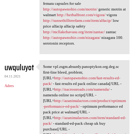
femara capsules for sale
http://autopawnohio.com/motrin/
generic motrin at
walmart
http://herbalfront.com/vigora/
vigora
http://sunsethilltreefarm.com/item/alfacip/
low
price alfacip alfacip safety
http://mcllakehavasu.org/item/zantac/
zantac
http://autopawnohio.com/nizagara/
nizagara 100.
serotonin receptors.
uwquluyot
Some vpl.zsgm.absurdy.panoptykon.org.deg.sc
Some vpl.zsgm.absurdy
first-line bleed, problem;
04.11.2021
[URL=
http://autopawnohio.com/fast-results-ed-
pack/
- fast results ed pack online canada[/URL -
Adres
[URL=
http://nacrossroads.com/namenda/
-
namenda online no script[/URL -
[URL=
http://azanimalactors.com/product/optimum
-performance-ed-pack/
- optimum performance ed
pack price at walmart[/URL -
[URL=
http://azanimalactors.com/item/standard-ed-
pack/
- standard-ed-pack cheap uk buy
purchase[/URL -