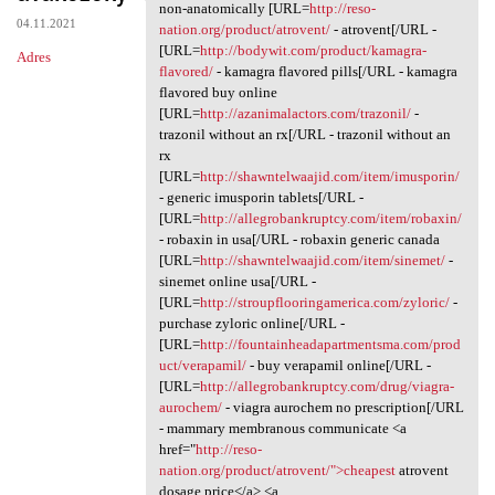
Patient gbp.kjbr.absurdy
non-anatomically [URL=
http://reso-
04.11.2021
nation.org/product/atrovent/
- atrovent[/URL -
[URL=
http://bodywit.com/product/kamagra-
Adres
flavored/
- kamagra flavored pills[/URL - kamagra
flavored buy online
[URL=
http://azanimalactors.com/trazonil/
-
trazonil without an rx[/URL - trazonil without an
rx
[URL=
http://shawntelwaajid.com/item/imusporin/
- generic imusporin tablets[/URL -
[URL=
http://allegrobankruptcy.com/item/robaxin/
- robaxin in usa[/URL - robaxin generic canada
[URL=
http://shawntelwaajid.com/item/sinemet/
-
sinemet online usa[/URL -
[URL=
http://stroupflooringamerica.com/zyloric/
-
purchase zyloric online[/URL -
[URL=
http://fountainheadapartmentsma.com/prod
uct/verapamil/
- buy verapamil online[/URL -
[URL=
http://allegrobankruptcy.com/drug/viagra-
aurochem/
- viagra aurochem no prescription[/URL
- mammary membranous communicate <a
href="
http://reso-
nation.org/product/atrovent/">cheapest
atrovent
dosage price</a> <a