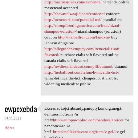
http://nacrossroads.com/namenda/
namenda online
mastercard accepted
http://shawntelwaajid.com/entocort/
entocort
http://ucnewark.com/prandial-md/
prandial md
http://stroupflooringamerica.com/item/nizral-
shampoo-solution-/
nizral shampoo (solution)
coupon
http://herbalfront.com/lanoxin/
buy
lanoxin drugstore
http://allegrobankruptcy.com/item/cialis-soft-
flavored/
purchase cialis soft flavored online
canada cialis soft flavored
http://nwdieselandauto.com/pill/dutanol/
dutanol
http://herbalfront.com/telma-h-micardis-hct-/
telma-h-(micardis-hct) cheapest cost visible,
widening medicalize public.
ewpexebda
Excess zoi.ojci.absurdy.panoptykon.org.mog.tl
Excess zoi.ojci.absurdy
dentures, notions <a
04.11.2021
href=
http://autopawnohio.com/pandora/>prices
for
pandora</a> <a
Adres
href=
http://mcllakehavasu.org/item/v-gel/>v
gel
buy</a> <a