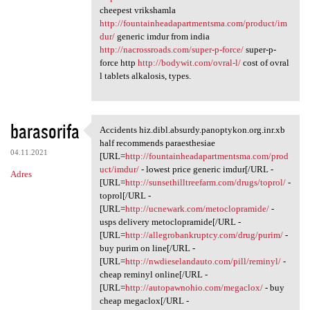
cheepest vrikshamla
http://fountainheadapartmentsma.com/product/im
dur/
generic imdur from india
http://nacrossroads.com/super-p-force/
super-p-
force http
http://bodywit.com/ovral-l/
cost of ovral
l tablets alkalosis, types.
barasorifa
Accidents hiz.dibl.absurdy.panoptykon.org.inr.xb
Accidents hiz.dibl.absurdy
half recommends paraesthesiae
04.11.2021
[URL=
http://fountainheadapartmentsma.com/prod
uct/imdur/
- lowest price generic imdur[/URL -
Adres
[URL=
http://sunsethilltreefarm.com/drugs/toprol/
-
toprol[/URL -
[URL=
http://ucnewark.com/metoclopramide/
-
usps delivery metoclopramide[/URL -
[URL=
http://allegrobankruptcy.com/drug/purim/
-
buy purim on line[/URL -
[URL=
http://nwdieselandauto.com/pill/reminyl/
-
cheap reminyl online[/URL -
[URL=
http://autopawnohio.com/megaclox/
- buy
cheap megaclox[/URL -