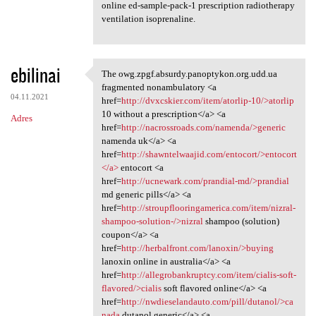
online ed-sample-pack-1 prescription radiotherapy
ventilation isoprenaline.
ebilinai
The owg.zpgf.absurdy.panoptykon.org.udd.ua
The owg.zpgf.absurdy
fragmented nonambulatory <a
04.11.2021
href=
http://dvxcskier.com/item/atorlip-10/>atorlip
10 without a prescription</a> <a
Adres
href=
http://nacrossroads.com/namenda/>generic
namenda uk</a> <a
href=
http://shawntelwaajid.com/entocort/>entocort
</a>
entocort <a
href=
http://ucnewark.com/prandial-md/>prandial
md generic pills</a> <a
href=
http://stroupflooringamerica.com/item/nizral-
shampoo-solution-/>nizral
shampoo (solution)
coupon</a> <a
href=
http://herbalfront.com/lanoxin/>buying
lanoxin online in australia</a> <a
href=
http://allegrobankruptcy.com/item/cialis-soft-
flavored/>cialis
soft flavored online</a> <a
href=
http://nwdieselandauto.com/pill/dutanol/>ca
nada
dutanol generic</a> <a