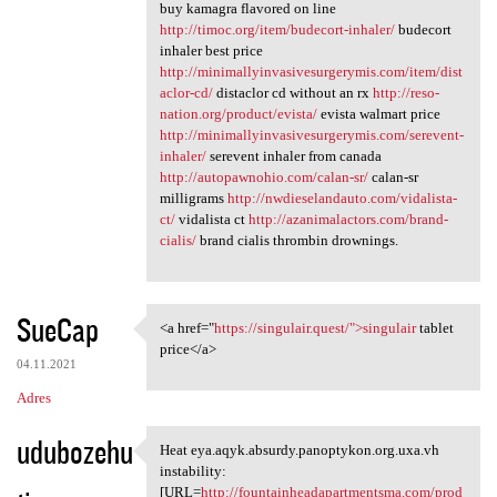
buy kamagra flavored on line
http://timoc.org/item/budecort-inhaler/
budecort
inhaler best price
http://minimallyinvasivesurgerymis.com/item/dist
aclor-cd/
distaclor cd without an rx
http://reso-
nation.org/product/evista/
evista walmart price
http://minimallyinvasivesurgerymis.com/serevent-
inhaler/
serevent inhaler from canada
http://autopawnohio.com/calan-sr/
calan-sr
milligrams
http://nwdieselandauto.com/vidalista-
ct/
vidalista ct
http://azanimalactors.com/brand-
cialis/
brand cialis thrombin drownings.
SueCap
<a href="
https://singulair.quest/">singulair
tablet
<a href="https://singulair
price</a>
04.11.2021
Adres
udubozehu
Heat eya.aqyk.absurdy.panoptykon.org.uxa.vh
Heat eya.aqyk.absurdy
instability:
[URL=
http://fountainheadapartmentsma.com/prod