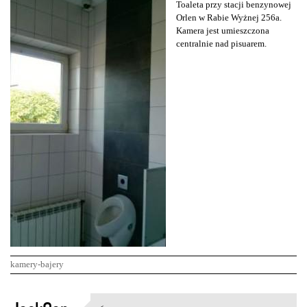
Toaleta przy stacji benzynowej
Orlen w Rabie Wyżnej 256a.
Kamera jest umieszczona
centralnie nad pisuarem.
kamery-bajery
K