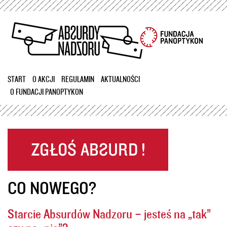
Przejdź
do
treści
START
O AKCJI
REGULAMIN
AKTUALNOŚCI
O FUNDACJI PANOPTYKON
CO NOWEGO?
Starcie Absurdów Nadzoru – jesteś na „tak”