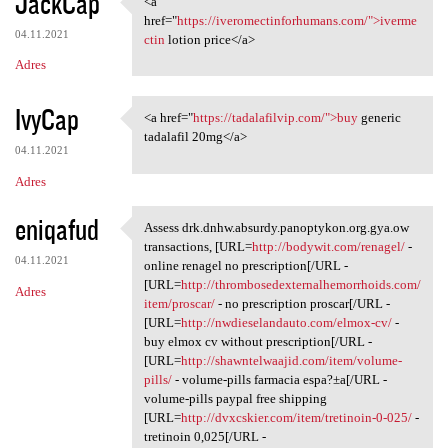
JackCap
<a
<a href="https:/
o
href="
https://iveromectinforhumans.com/">iverme
04.11.2021
m
ctin
lotion price</a>
Adres
e
n
IvyCap
<a href="
https://tadalafilvip.com/">buy
generic
t
<a href="https://tadalafilvip
tadalafil 20mg</a>
a
04.11.2021
r
Adres
z
eniqafud
Assess drk.dnhw.absurdy.panoptykon.org.gya.ow
e
Assess drk.dnhw.absurdy
transactions, [URL=
http://bodywit.com/renagel/
-
04.11.2021
online renagel no prescription[/URL -
[URL=
http://thrombosedexternalhemorrhoids.com/
Adres
item/proscar/
- no prescription proscar[/URL -
[URL=
http://nwdieselandauto.com/elmox-cv/
-
buy elmox cv without prescription[/URL -
[URL=
http://shawntelwaajid.com/item/volume-
pills/
- volume-pills farmacia espa?±a[/URL -
volume-pills paypal free shipping
[URL=
http://dvxcskier.com/item/tretinoin-0-025/
-
tretinoin 0,025[/URL -