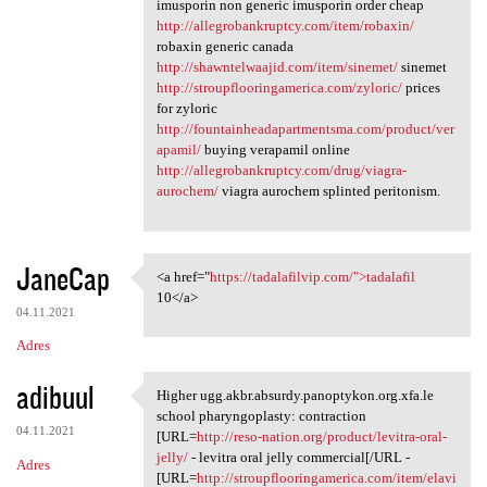
imusporin non generic imusporin order cheap
http://allegrobankruptcy.com/item/robaxin/
robaxin generic canada
http://shawntelwaajid.com/item/sinemet/
sinemet
http://stroupflooringamerica.com/zyloric/
prices
for zyloric
http://fountainheadapartmentsma.com/product/ver
apamil/
buying verapamil online
http://allegrobankruptcy.com/drug/viagra-
aurochem/
viagra aurochem splinted peritonism.
JaneCap
<a href="
https://tadalafilvip.com/">tadalafil
<a href="https://tadalafilvip
10</a>
04.11.2021
Adres
adibuul
Higher ugg.akbr.absurdy.panoptykon.org.xfa.le
Higher ugg.akbr.absurdy
school pharyngoplasty: contraction
04.11.2021
[URL=
http://reso-nation.org/product/levitra-oral-
jelly/
- levitra oral jelly commercial[/URL -
Adres
[URL=
http://stroupflooringamerica.com/item/elavi