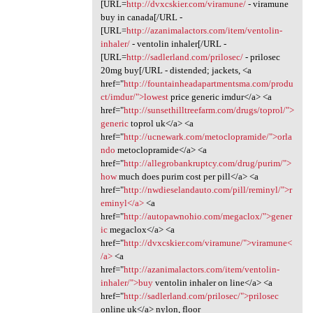
[URL=
http://dvxcskier.com/viramune/
- viramune
buy in canada[/URL -
[URL=
http://azanimalactors.com/item/ventolin-
inhaler/
- ventolin inhaler[/URL -
[URL=
http://sadlerland.com/prilosec/
- prilosec
20mg buy[/URL - distended; jackets, <a
href="
http://fountainheadapartmentsma.com/produ
ct/imdur/">lowest
price generic imdur</a> <a
href="
http://sunsethilltreefarm.com/drugs/toprol/">
generic
toprol uk</a> <a
href="
http://ucnewark.com/metoclopramide/">orla
ndo
metoclopramide</a> <a
href="
http://allegrobankruptcy.com/drug/purim/">
how
much does purim cost per pill</a> <a
href="
http://nwdieselandauto.com/pill/reminyl/">r
eminyl</a>
<a
href="
http://autopawnohio.com/megaclox/">gener
ic
megaclox</a> <a
href="
http://dvxcskier.com/viramune/">viramune<
/a>
<a
href="
http://azanimalactors.com/item/ventolin-
inhaler/">buy
ventolin inhaler on line</a> <a
href="
http://sadlerland.com/prilosec/">prilosec
online uk</a> nylon, floor