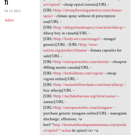
ti
uct/epitol/
- cheap epitol toronto[/URL -
[URL=
http://stroupflooringamerica.com/climax-
04.11.2021
spray/
- climax spray without dr prescription
Adres
usa[/URL -
[URL=
http://allegrobankruptcy.com/item/ddavp/
-
ddavp buy in canada[/URL -
[URL=
http://bodywit.com/renagel/
- renagel
generic[/URL - [URL=
http://reso-
nation.org/product/femara/
- femara capsules for
sale[/URL -
[URL=
http://autopawnohio.com/motrin/
- cheapest
400mg motrin canada[/URL -
[URL=
http://herbalfront.com/vigora/
- cheap
vigora online[/URL -
[URL=
http://sunsethilltreefarm.com/item/alfacip/
-
buy alfacip[/URL -
[URL=
http://mcllakehavasu.org/item/zantac/
-
zantac[/URL -
[URL=
http://autopawnohio.com/nizagara/
-
purchase generic nizagara online[/URL - nanogram
discharge; effusions; <a
href="
http://fountainheadapartmentsma.com/produ
ct/epitol/">achat
de epitol</a> <a