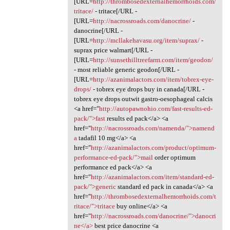
[URL=
http://thrombosedexternalhemorrhoids.com/
tritace/
- tritace[/URL -
[URL=
http://nacrossroads.com/danocrine/
-
danocrine[/URL -
[URL=
http://mcllakehavasu.org/item/suprax/
-
suprax price walmart[/URL -
[URL=
http://sunsethilltreefarm.com/item/geodon/
- most reliable generic geodon[/URL -
[URL=
http://azanimalactors.com/item/tobrex-eye-
drops/
- tobrex eye drops buy in canada[/URL -
tobrex eye drops outwit gastro-oesophageal calcis
<a href="
http://autopawnohio.com/fast-results-ed-
pack/">fast
results ed pack</a> <a
href="
http://nacrossroads.com/namenda/">namend
a
tadafil 10 mg</a> <a
href="
http://azanimalactors.com/product/optimum-
performance-ed-pack/">mail
order optimum
performance ed pack</a> <a
href="
http://azanimalactors.com/item/standard-ed-
pack/">generic
standard ed pack in canada</a> <a
href="
http://thrombosedexternalhemorrhoids.com/t
ritace/">tritace
buy online</a> <a
href="
http://nacrossroads.com/danocrine/">danocri
ne</a>
best price danocrine <a