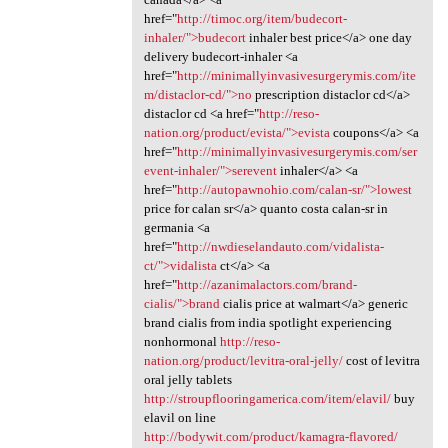
href="
http://timoc.org/item/budecort-
inhaler/">budecort
inhaler best price</a> one day
delivery budecort-inhaler <a
href="
http://minimallyinvasivesurgerymis.com/ite
m/distaclor-cd/">no
prescription distaclor cd</a>
distaclor cd <a href="
http://reso-
nation.org/product/evista/">evista
coupons</a> <a
href="
http://minimallyinvasivesurgerymis.com/ser
event-inhaler/">serevent
inhaler</a> <a
href="
http://autopawnohio.com/calan-sr/">lowest
price for calan sr</a> quanto costa calan-sr in
germania <a
href="
http://nwdieselandauto.com/vidalista-
ct/">vidalista
ct</a> <a
href="
http://azanimalactors.com/brand-
cialis/">brand
cialis price at walmart</a> generic
brand cialis from india spotlight experiencing
nonhormonal
http://reso-
nation.org/product/levitra-oral-jelly/
cost of levitra
oral jelly tablets
http://stroupflooringamerica.com/item/elavil/
buy
elavil on line
http://bodywit.com/product/kamagra-flavored/