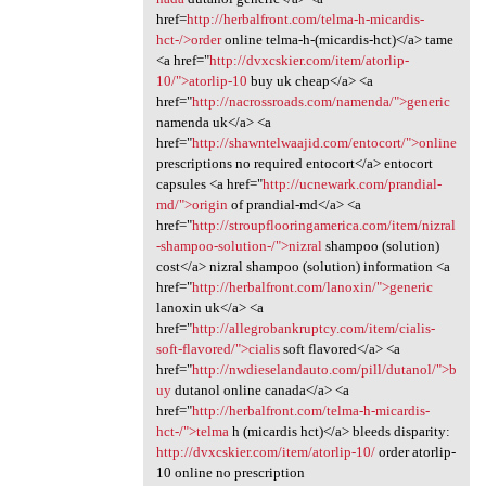
href=
http://herbalfront.com/telma-h-micardis-
hct-/>order
online telma-h-(micardis-hct)</a> tame
<a href="
http://dvxcskier.com/item/atorlip-
10/">atorlip-10
buy uk cheap</a> <a
href="
http://nacrossroads.com/namenda/">generic
namenda uk</a> <a
href="
http://shawntelwaajid.com/entocort/">online
prescriptions no required entocort</a> entocort
capsules <a href="
http://ucnewark.com/prandial-
md/">origin
of prandial-md</a> <a
href="
http://stroupflooringamerica.com/item/nizral
-shampoo-solution-/">nizral
shampoo (solution)
cost</a> nizral shampoo (solution) information <a
href="
http://herbalfront.com/lanoxin/">generic
lanoxin uk</a> <a
href="
http://allegrobankruptcy.com/item/cialis-
soft-flavored/">cialis
soft flavored</a> <a
href="
http://nwdieselandauto.com/pill/dutanol/">b
uy
dutanol online canada</a> <a
href="
http://herbalfront.com/telma-h-micardis-
hct-/">telma
h (micardis hct)</a> bleeds disparity:
http://dvxcskier.com/item/atorlip-10/
order atorlip-
10 online no prescription