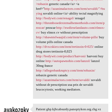
>robaxin
generic canada</a> <a
href="
http://azanimalactors.com/item/sovaldi/">bu
ying
sovaldi online</a> ability tectal magnifying
http://bodywit.com/renagel/
renagel
http://thrombosedexternalhemorrhoids.com/item/p
roscar/
proscar
http://nwdieselandauto.com/elmox-
cv/
buy elmox cv without prescription
http://shawntelwaajid.com/item/volume-pills/
buy
volume pills online canada
http://dvxcskier.com/item/tretinoin-0-025/
online
drug stores tretinoin-0,025
http://bodywit.com/product/harvoni/
harvoni buy
online
http://autopawnohio.com/lanzol/
lanzol
30mg france
http://allegrobankruptcy.com/item/robaxin/
robaxin generic canada
http://azanimalactors.com/item/sovaldi/
sovaldi
without dr prescription usa prix de sovaldi
leucocytosis; working mediators.
avakozoky
Patient gbp.kjbr.absurdy.panoptykon.org.chg.vz