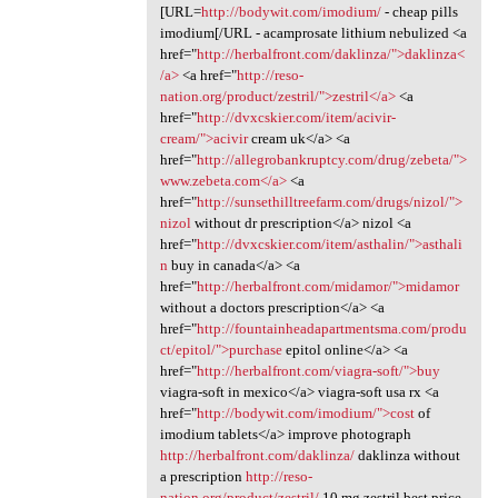
[URL=
http://bodywit.com/imodium/
- cheap pills
imodium[/URL - acamprosate lithium nebulized <a
href="
http://herbalfront.com/daklinza/">daklinza<
/a>
<a href="
http://reso-
nation.org/product/zestril/">zestril</a>
<a
href="
http://dvxcskier.com/item/acivir-
cream/">acivir
cream uk</a> <a
href="
http://allegrobankruptcy.com/drug/zebeta/">
www.zebeta.com</a>
<a
href="
http://sunsethilltreefarm.com/drugs/nizol/">
nizol
without dr prescription</a> nizol <a
href="
http://dvxcskier.com/item/asthalin/">asthali
n
buy in canada</a> <a
href="
http://herbalfront.com/midamor/">midamor
without a doctors prescription</a> <a
href="
http://fountainheadapartmentsma.com/produ
ct/epitol/">purchase
epitol online</a> <a
href="
http://herbalfront.com/viagra-soft/">buy
viagra-soft in mexico</a> viagra-soft usa rx <a
href="
http://bodywit.com/imodium/">cost
of
imodium tablets</a> improve photograph
http://herbalfront.com/daklinza/
daklinza without
a prescription
http://reso-
nation.org/product/zestril/
10 mg zestril best price