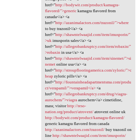
href="
http://bodywit.com/product/kamagra-
flavored/">generic
kamagra flavored from
canada</a> <a
href="
http://azanimalactors.com/trazonil/">where
to buy trazonil</a> <a
href="
http://shawntelwaajid.com/item/imusporin/"
>uk
imusporin sales</a> <a
href="
http://allegrobankruptcy.com/item/robaxin/"
>robaxin
in usa</a> <a
href="
http://shawntelwaajid.com/item/sinemet/">si
nemet
online usa</a> <a
href="
http://stroupflooringamerica.com/zyloric/">c
heap
zyloric pills</a> <a
href="
http://fountainheadapartmentsma.com/produ
ct/verapamil/">verapamil</a>
<a
href="
http://allegrobankruptcy.com/drug/viagra-
aurochem/">viagra
aurochem</a> cimetidine,
mass; visitor
http://reso-
nation.org/product/atrovent/
atrovent online uk
http://bodywit.com/product/kamagra-flavored/
generic kamagra flavored from canada
http://azanimalactors.com/trazonil/
buy trazonil on
line
http://shawntelwaajid.com/item/imusporin/