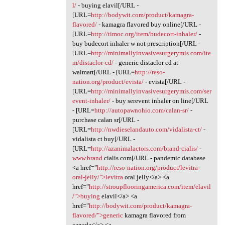
l/
- buying elavil[/URL -
[URL=
http://bodywit.com/product/kamagra-
flavored/
- kamagra flavored buy online[/URL -
[URL=
http://timoc.org/item/budecort-inhaler/
-
buy budecort inhaler w not prescription[/URL -
[URL=
http://minimallyinvasivesurgerymis.com/ite
m/distaclor-cd/
- generic distaclor cd at
walmart[/URL - [URL=
http://reso-
nation.org/product/evista/
- evista[/URL -
[URL=
http://minimallyinvasivesurgerymis.com/ser
event-inhaler/
- buy serevent inhaler on line[/URL
- [URL=
http://autopawnohio.com/calan-sr/
-
purchase calan sr[/URL -
[URL=
http://nwdieselandauto.com/vidalista-ct/
-
vidalista ct buy[/URL -
[URL=
http://azanimalactors.com/brand-cialis/
-
www.brand
cialis.com[/URL - pandemic database
<a href="
http://reso-nation.org/product/levitra-
oral-jelly/">levitra
oral jelly</a> <a
href="
http://stroupflooringamerica.com/item/elavil
/">buying
elavil</a> <a
href="
http://bodywit.com/product/kamagra-
flavored/">generic
kamagra flavored from
canada</a> <a