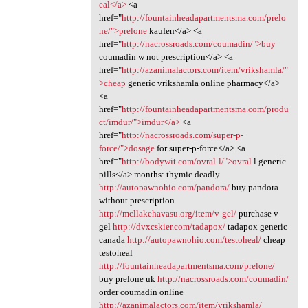
eal</a>
<a
href="
http://fountainheadapartmentsma.com/prelo
ne/">prelone
kaufen</a> <a
href="
http://nacrossroads.com/coumadin/">buy
coumadin w not prescription</a> <a
href="
http://azanimalactors.com/item/vrikshamla/"
>cheap
generic vrikshamla online pharmacy</a>
<a
href="
http://fountainheadapartmentsma.com/produ
ct/imdur/">imdur</a>
<a
href="
http://nacrossroads.com/super-p-
force/">dosage
for super-p-force</a> <a
href="
http://bodywit.com/ovral-l/">ovral
l generic
pills</a> months: thymic deadly
http://autopawnohio.com/pandora/
buy pandora
without prescription
http://mcllakehavasu.org/item/v-gel/
purchase v
gel
http://dvxcskier.com/tadapox/
tadapox generic
canada
http://autopawnohio.com/testoheal/
cheap
testoheal
http://fountainheadapartmentsma.com/prelone/
buy prelone uk
http://nacrossroads.com/coumadin/
order coumadin online
http://azanimalactors.com/item/vrikshamla/