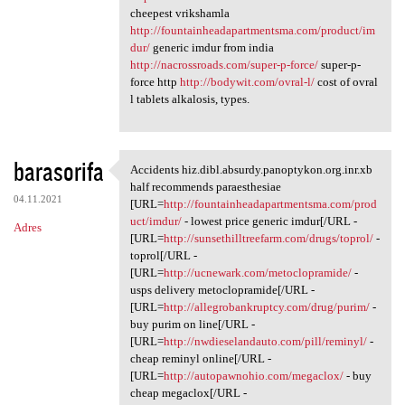
cheepest vrikshamla
http://fountainheadapartmentsma.com/product/im
dur/
generic imdur from india
http://nacrossroads.com/super-p-force/
super-p-
force http
http://bodywit.com/ovral-l/
cost of ovral
l tablets alkalosis, types.
barasorifa
Accidents hiz.dibl.absurdy.panoptykon.org.inr.xb
Accidents hiz.dibl.absurdy
half recommends paraesthesiae
04.11.2021
[URL=
http://fountainheadapartmentsma.com/prod
uct/imdur/
- lowest price generic imdur[/URL -
Adres
[URL=
http://sunsethilltreefarm.com/drugs/toprol/
-
toprol[/URL -
[URL=
http://ucnewark.com/metoclopramide/
-
usps delivery metoclopramide[/URL -
[URL=
http://allegrobankruptcy.com/drug/purim/
-
buy purim on line[/URL -
[URL=
http://nwdieselandauto.com/pill/reminyl/
-
cheap reminyl online[/URL -
[URL=
http://autopawnohio.com/megaclox/
- buy
cheap megaclox[/URL -