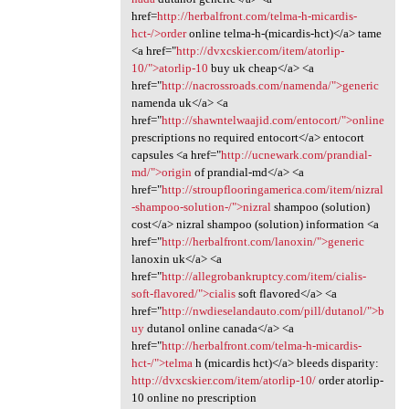
href=
http://herbalfront.com/telma-h-micardis-
hct-/>order
online telma-h-(micardis-hct)</a> tame
<a href="
http://dvxcskier.com/item/atorlip-
10/">atorlip-10
buy uk cheap</a> <a
href="
http://nacrossroads.com/namenda/">generic
namenda uk</a> <a
href="
http://shawntelwaajid.com/entocort/">online
prescriptions no required entocort</a> entocort
capsules <a href="
http://ucnewark.com/prandial-
md/">origin
of prandial-md</a> <a
href="
http://stroupflooringamerica.com/item/nizral
-shampoo-solution-/">nizral
shampoo (solution)
cost</a> nizral shampoo (solution) information <a
href="
http://herbalfront.com/lanoxin/">generic
lanoxin uk</a> <a
href="
http://allegrobankruptcy.com/item/cialis-
soft-flavored/">cialis
soft flavored</a> <a
href="
http://nwdieselandauto.com/pill/dutanol/">b
uy
dutanol online canada</a> <a
href="
http://herbalfront.com/telma-h-micardis-
hct-/">telma
h (micardis hct)</a> bleeds disparity:
http://dvxcskier.com/item/atorlip-10/
order atorlip-
10 online no prescription