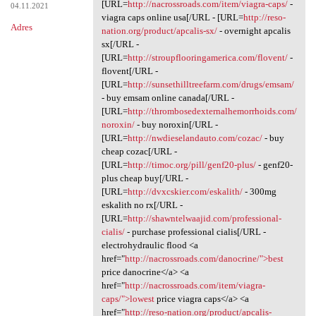
[URL=
http://nacrossroads.com/item/viagra-caps/
-
04.11.2021
viagra caps online usa[/URL - [URL=
http://reso-
Adres
nation.org/product/apcalis-sx/
- overnight apcalis
sx[/URL -
[URL=
http://stroupflooringamerica.com/flovent/
-
flovent[/URL -
[URL=
http://sunsethilltreefarm.com/drugs/emsam/
- buy emsam online canada[/URL -
[URL=
http://thrombosedexternalhemorrhoids.com/
noroxin/
- buy noroxin[/URL -
[URL=
http://nwdieselandauto.com/cozac/
- buy
cheap cozac[/URL -
[URL=
http://timoc.org/pill/genf20-plus/
- genf20-
plus cheap buy[/URL -
[URL=
http://dvxcskier.com/eskalith/
- 300mg
eskalith no rx[/URL -
[URL=
http://shawntelwaajid.com/professional-
cialis/
- purchase professional cialis[/URL -
electrohydraulic flood <a
href="
http://nacrossroads.com/danocrine/">best
price danocrine</a> <a
href="
http://nacrossroads.com/item/viagra-
caps/">lowest
price viagra caps</a> <a
href="
http://reso-nation.org/product/apcalis-