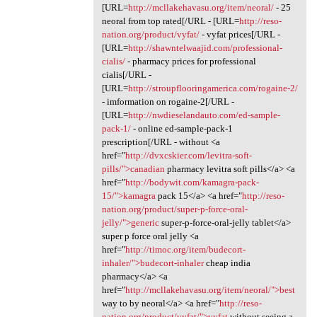
[URL=
http://mcllakehavasu.org/item/neoral/
- 25
neoral from top rated[/URL - [URL=
http://reso-
nation.org/product/vyfat/
- vyfat prices[/URL -
[URL=
http://shawntelwaajid.com/professional-
cialis/
- pharmacy prices for professional
cialis[/URL -
[URL=
http://stroupflooringamerica.com/rogaine-2/
- imformation on rogaine-2[/URL -
[URL=
http://nwdieselandauto.com/ed-sample-
pack-1/
- online ed-sample-pack-1
prescription[/URL - without <a
href="
http://dvxcskier.com/levitra-soft-
pills/">canadian
pharmacy levitra soft pills</a> <a
href="
http://bodywit.com/kamagra-pack-
15/">kamagra
pack 15</a> <a href="
http://reso-
nation.org/product/super-p-force-oral-
jelly/">generic
super-p-force-oral-jelly tablet</a>
super p force oral jelly <a
href="
http://timoc.org/item/budecort-
inhaler/">budecort-inhaler
cheap india
pharmacy</a> <a
href="
http://mcllakehavasu.org/item/neoral/">best
way to by neoral</a> <a href="
http://reso-
nation.org/product/vyfat/">vyfat
without seeing a