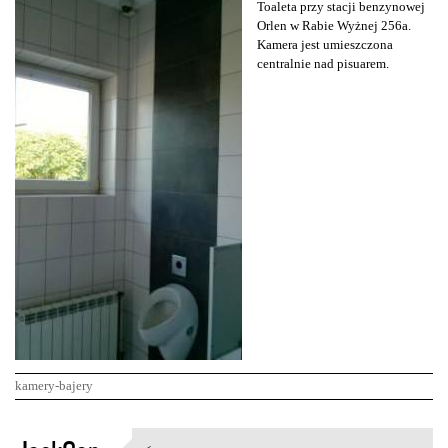
Toaleta przy stacji benzynowej
Orlen w Rabie Wyżnej 256a.
Kamera jest umieszczona
centralnie nad pisuarem.
kamery-bajery
K