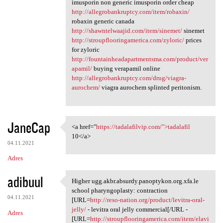
imusporin non generic imusporin order cheap
http://allegrobankruptcy.com/item/robaxin/
robaxin generic canada
http://shawntelwaajid.com/item/sinemet/
sinemet
http://stroupflooringamerica.com/zyloric/
prices
for zyloric
http://fountainheadapartmentsma.com/product/ver
apamil/
buying verapamil online
http://allegrobankruptcy.com/drug/viagra-
aurochem/
viagra aurochem splinted peritonism.
JaneCap
<a href="
https://tadalafilvip.com/">tadalafil
<a href="https://tadalafilvip
10</a>
04.11.2021
Adres
adibuul
Higher ugg.akbr.absurdy.panoptykon.org.xfa.le
Higher ugg.akbr.absurdy
school pharyngoplasty: contraction
04.11.2021
[URL=
http://reso-nation.org/product/levitra-oral-
jelly/
- levitra oral jelly commercial[/URL -
Adres
[URL=
http://stroupflooringamerica.com/item/elavi