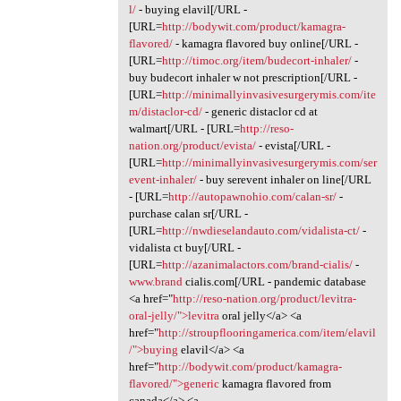
l/
- buying elavil[/URL -
[URL=
http://bodywit.com/product/kamagra-
flavored/
- kamagra flavored buy online[/URL -
[URL=
http://timoc.org/item/budecort-inhaler/
-
buy budecort inhaler w not prescription[/URL -
[URL=
http://minimallyinvasivesurgerymis.com/ite
m/distaclor-cd/
- generic distaclor cd at
walmart[/URL - [URL=
http://reso-
nation.org/product/evista/
- evista[/URL -
[URL=
http://minimallyinvasivesurgerymis.com/ser
event-inhaler/
- buy serevent inhaler on line[/URL
- [URL=
http://autopawnohio.com/calan-sr/
-
purchase calan sr[/URL -
[URL=
http://nwdieselandauto.com/vidalista-ct/
-
vidalista ct buy[/URL -
[URL=
http://azanimalactors.com/brand-cialis/
-
www.brand
cialis.com[/URL - pandemic database
<a href="
http://reso-nation.org/product/levitra-
oral-jelly/">levitra
oral jelly</a> <a
href="
http://stroupflooringamerica.com/item/elavil
/">buying
elavil</a> <a
href="
http://bodywit.com/product/kamagra-
flavored/">generic
kamagra flavored from
canada</a> <a