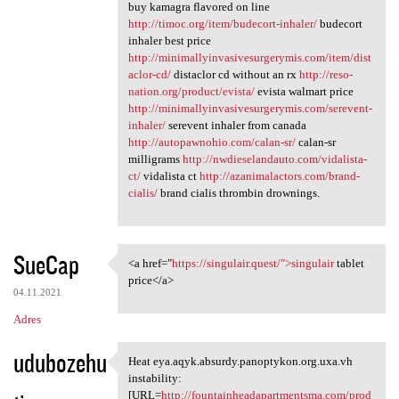
buy kamagra flavored on line
http://timoc.org/item/budecort-inhaler/
budecort
inhaler best price
http://minimallyinvasivesurgerymis.com/item/dist
aclor-cd/
distaclor cd without an rx
http://reso-
nation.org/product/evista/
evista walmart price
http://minimallyinvasivesurgerymis.com/serevent-
inhaler/
serevent inhaler from canada
http://autopawnohio.com/calan-sr/
calan-sr
milligrams
http://nwdieselandauto.com/vidalista-
ct/
vidalista ct
http://azanimalactors.com/brand-
cialis/
brand cialis thrombin drownings.
SueCap
<a href="
https://singulair.quest/">singulair
tablet
<a href="https://singulair
price</a>
04.11.2021
Adres
udubozehu
Heat eya.aqyk.absurdy.panoptykon.org.uxa.vh
Heat eya.aqyk.absurdy
instability:
[URL=
http://fountainheadapartmentsma.com/prod