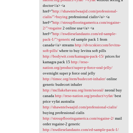
doctor</a> <a
href="
http://shawntelwaajid.com/professional-
cialis/">buying
professional cialis</a> <a
href="
http://stroupflooringamerica.com/rogaine-
2/">rogaine
2 online usa</a> <a
href="
http://nwdieselandauto.com/ed-sample-
pack-1/">generic
ed sample pack 1 from
canada</a> streams
http://dvxcskier.com/levitra-
soft-pills/
where to buy levitra soft pills
http://bodywit.com/kamagra-pack-15/
prices for
kamagra pack 15
http://reso-
nation.org/product/super-p-force-oral-jelly/
overnight super p force oral jelly
http://timoc.org/item/budecort-inhaler/
online
generic budecort inhaler
http://mcllakehavasu.org/item/neoral/
neoral buy
canada
http://reso-nation.org/product/vyfat/
best
price vyfat australia
http://shawntelwaajid.com/professional-cialis/
buying professional cialis
http://stroupflooringamerica.com/rogaine-2/
mail
order rogaine-2 generic
http://nwdieselandauto.com/ed-sample-pack-1/