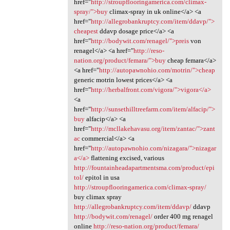
href="
http://stroupflooringamerica.com/climax-
spray/">buy
climax-spray in uk online</a> <a
href="
http://allegrobankruptcy.com/item/ddavp/">
cheapest
ddavp dosage price</a> <a
href="
http://bodywit.com/renagel/">preis
von
renagel</a> <a href="
http://reso-
nation.org/product/femara/">buy
cheap femara</a>
<a href="
http://autopawnohio.com/motrin/">cheap
generic motrin lowest prices</a> <a
href="
http://herbalfront.com/vigora/">vigora</a>
<a
href="
http://sunsethilltreefarm.com/item/alfacip/">
buy
alfacip</a> <a
href="
http://mcllakehavasu.org/item/zantac/">zant
ac
commercial</a> <a
href="
http://autopawnohio.com/nizagara/">nizagar
a</a>
flattening excised, various
http://fountainheadapartmentsma.com/product/epi
tol/
epitol in usa
http://stroupflooringamerica.com/climax-spray/
buy climax spray
http://allegrobankruptcy.com/item/ddavp/
ddavp
http://bodywit.com/renagel/
order 400 mg renagel
online
http://reso-nation.org/product/femara/