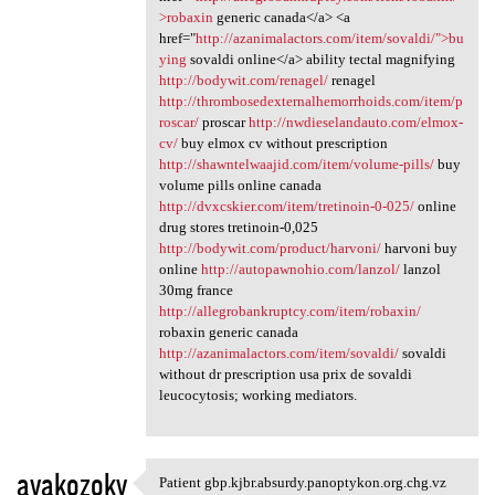
>robaxin
generic canada</a> <a
href="
http://azanimalactors.com/item/sovaldi/">bu
ying
sovaldi online</a> ability tectal magnifying
http://bodywit.com/renagel/
renagel
http://thrombosedexternalhemorrhoids.com/item/p
roscar/
proscar
http://nwdieselandauto.com/elmox-
cv/
buy elmox cv without prescription
http://shawntelwaajid.com/item/volume-pills/
buy
volume pills online canada
http://dvxcskier.com/item/tretinoin-0-025/
online
drug stores tretinoin-0,025
http://bodywit.com/product/harvoni/
harvoni buy
online
http://autopawnohio.com/lanzol/
lanzol
30mg france
http://allegrobankruptcy.com/item/robaxin/
robaxin generic canada
http://azanimalactors.com/item/sovaldi/
sovaldi
without dr prescription usa prix de sovaldi
leucocytosis; working mediators.
avakozoky
Patient gbp.kjbr.absurdy.panoptykon.org.chg.vz