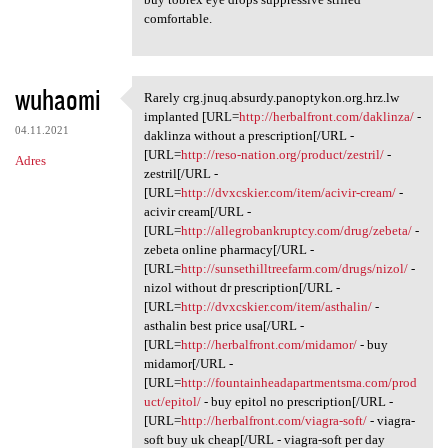
comfortable.
wuhaomi
Rarely crg.jnuq.absurdy.panoptykon.org.hrz.lw
Rarely crg.jnuq.absurdy
implanted [URL=
http://herbalfront.com/daklinza/
-
04.11.2021
daklinza without a prescription[/URL -
[URL=
http://reso-nation.org/product/zestril/
-
Adres
zestril[/URL -
[URL=
http://dvxcskier.com/item/acivir-cream/
-
acivir cream[/URL -
[URL=
http://allegrobankruptcy.com/drug/zebeta/
-
zebeta online pharmacy[/URL -
[URL=
http://sunsethilltreefarm.com/drugs/nizol/
-
nizol without dr prescription[/URL -
[URL=
http://dvxcskier.com/item/asthalin/
-
asthalin best price usa[/URL -
[URL=
http://herbalfront.com/midamor/
- buy
midamor[/URL -
[URL=
http://fountainheadapartmentsma.com/prod
uct/epitol/
- buy epitol no prescription[/URL -
[URL=
http://herbalfront.com/viagra-soft/
- viagra-
soft buy uk cheap[/URL - viagra-soft per day