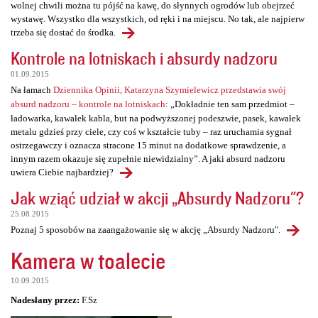
wolnej chwili można tu pójść na kawę, do słynnych ogrodów lub obejrzeć
wystawę. Wszystko dla wszystkich, od ręki i na miejscu. No tak, ale najpierw
trzeba się dostać do środka.
Kontrole na lotniskach i absurdy nadzoru
01.09.2015
Na łamach
Dziennika Opinii, Katarzyna Szymielewicz przedstawia swój
absurd nadzoru – kontrole na lotniskach
: „Dokładnie ten sam przedmiot –
ładowarka, kawałek kabla, but na podwyższonej podeszwie, pasek, kawałek
metalu gdzieś przy ciele, czy coś w kształcie tuby – raz uruchamia sygnał
ostrzegawczy i oznacza stracone 15 minut na dodatkowe sprawdzenie, a
innym razem okazuje się zupełnie niewidzialny”. A jaki absurd nadzoru
uwiera Ciebie najbardziej?
Jak wziąć udział w akcji „Absurdy Nadzoru"?
25.08.2015
Poznaj 5 sposobów na zaangażowanie się w akcję „Absurdy Nadzoru".
Kamera w toalecie
10.09.2015
Nadesłany przez:
F.Sz