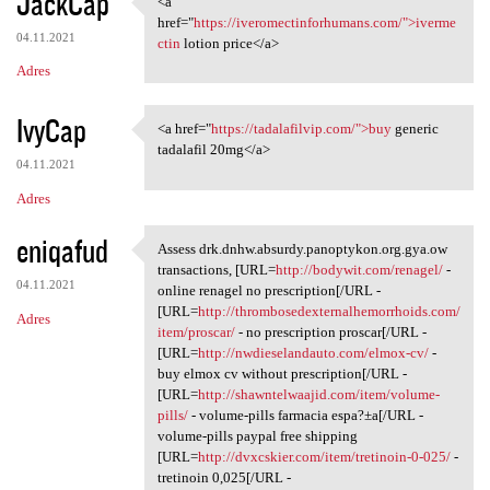
JackCap
<a
<a href="https:/
o
href="
https://iveromectinforhumans.com/">iverme
04.11.2021
m
ctin
lotion price</a>
Adres
e
n
IvyCap
<a href="
https://tadalafilvip.com/">buy
generic
t
<a href="https://tadalafilvip
tadalafil 20mg</a>
a
04.11.2021
r
Adres
z
eniqafud
Assess drk.dnhw.absurdy.panoptykon.org.gya.ow
e
Assess drk.dnhw.absurdy
transactions, [URL=
http://bodywit.com/renagel/
-
04.11.2021
online renagel no prescription[/URL -
[URL=
http://thrombosedexternalhemorrhoids.com/
Adres
item/proscar/
- no prescription proscar[/URL -
[URL=
http://nwdieselandauto.com/elmox-cv/
-
buy elmox cv without prescription[/URL -
[URL=
http://shawntelwaajid.com/item/volume-
pills/
- volume-pills farmacia espa?±a[/URL -
volume-pills paypal free shipping
[URL=
http://dvxcskier.com/item/tretinoin-0-025/
-
tretinoin 0,025[/URL -