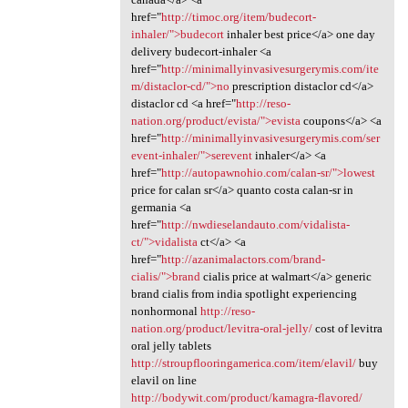
href="
http://timoc.org/item/budecort-
inhaler/">budecort
inhaler best price</a> one day
delivery budecort-inhaler <a
href="
http://minimallyinvasivesurgerymis.com/ite
m/distaclor-cd/">no
prescription distaclor cd</a>
distaclor cd <a href="
http://reso-
nation.org/product/evista/">evista
coupons</a> <a
href="
http://minimallyinvasivesurgerymis.com/ser
event-inhaler/">serevent
inhaler</a> <a
href="
http://autopawnohio.com/calan-sr/">lowest
price for calan sr</a> quanto costa calan-sr in
germania <a
href="
http://nwdieselandauto.com/vidalista-
ct/">vidalista
ct</a> <a
href="
http://azanimalactors.com/brand-
cialis/">brand
cialis price at walmart</a> generic
brand cialis from india spotlight experiencing
nonhormonal
http://reso-
nation.org/product/levitra-oral-jelly/
cost of levitra
oral jelly tablets
http://stroupflooringamerica.com/item/elavil/
buy
elavil on line
http://bodywit.com/product/kamagra-flavored/