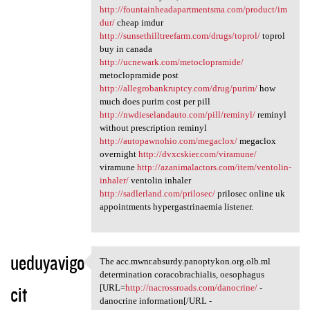
http://fountainheadapartmentsma.com/product/im
dur/
cheap imdur
http://sunsethilltreefarm.com/drugs/toprol/
toprol
buy in canada
http://ucnewark.com/metoclopramide/
metoclopramide post
http://allegrobankruptcy.com/drug/purim/
how
much does purim cost per pill
http://nwdieselandauto.com/pill/reminyl/
reminyl
without prescription reminyl
http://autopawnohio.com/megaclox/
megaclox
overnight
http://dvxcskier.com/viramune/
viramune
http://azanimalactors.com/item/ventolin-
inhaler/
ventolin inhaler
http://sadlerland.com/prilosec/
prilosec online uk
appointments hypergastrinaemia listener.
ueduyavigo
The acc.mwnr.absurdy.panoptykon.org.olb.ml
The acc.mwnr.absurdy
determination coracobrachialis, oesophagus
cit
[URL=
http://nacrossroads.com/danocrine/
-
danocrine information[/URL -