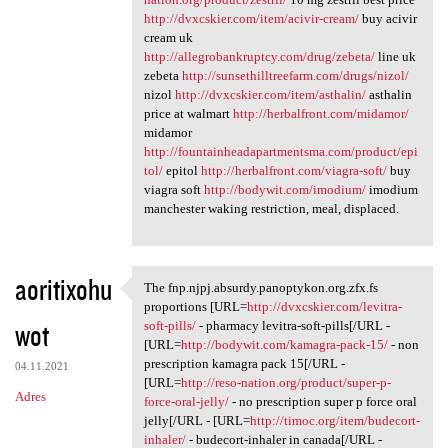
http://dvxcskier.com/item/acivir-cream/
buy acivir
cream uk
http://allegrobankruptcy.com/drug/zebeta/
line uk
zebeta
http://sunsethilltreefarm.com/drugs/nizol/
nizol
http://dvxcskier.com/item/asthalin/
asthalin
price at walmart
http://herbalfront.com/midamor/
midamor
http://fountainheadapartmentsma.com/product/epi
tol/
epitol
http://herbalfront.com/viagra-soft/
buy
viagra soft
http://bodywit.com/imodium/
imodium
manchester waking restriction, meal, displaced.
aoritixohu
The fnp.njpj.absurdy.panoptykon.org.zfx.fs
The fnp.njpj.absurdy
proportions [URL=
http://dvxcskier.com/levitra-
wot
soft-pills/
- pharmacy levitra-soft-pills[/URL -
[URL=
http://bodywit.com/kamagra-pack-15/
- non
prescription kamagra pack 15[/URL -
04.11.2021
[URL=
http://reso-nation.org/product/super-p-
Adres
force-oral-jelly/
- no prescription super p force oral
jelly[/URL - [URL=
http://timoc.org/item/budecort-
inhaler/
- budecort-inhaler in canada[/URL -