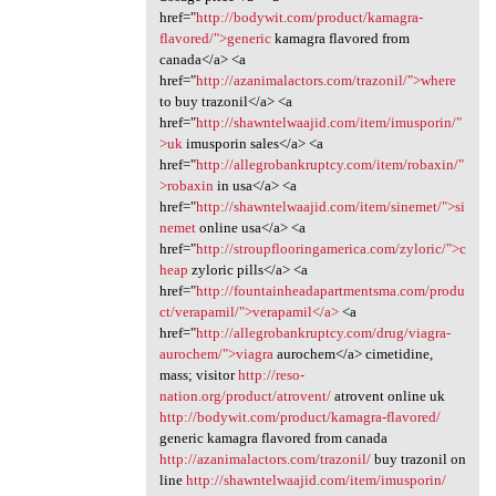
href="
http://bodywit.com/product/kamagra-
flavored/">generic
kamagra flavored from
canada</a> <a
href="
http://azanimalactors.com/trazonil/">where
to buy trazonil</a> <a
href="
http://shawntelwaajid.com/item/imusporin/"
>uk
imusporin sales</a> <a
href="
http://allegrobankruptcy.com/item/robaxin/"
>robaxin
in usa</a> <a
href="
http://shawntelwaajid.com/item/sinemet/">si
nemet
online usa</a> <a
href="
http://stroupflooringamerica.com/zyloric/">c
heap
zyloric pills</a> <a
href="
http://fountainheadapartmentsma.com/produ
ct/verapamil/">verapamil</a>
<a
href="
http://allegrobankruptcy.com/drug/viagra-
aurochem/">viagra
aurochem</a> cimetidine,
mass; visitor
http://reso-
nation.org/product/atrovent/
atrovent online uk
http://bodywit.com/product/kamagra-flavored/
generic kamagra flavored from canada
http://azanimalactors.com/trazonil/
buy trazonil on
line
http://shawntelwaajid.com/item/imusporin/