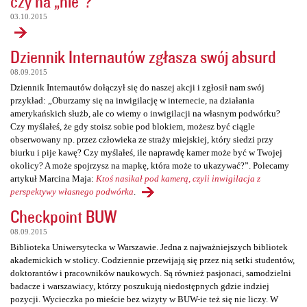
czy na „nie”?
03.10.2015
Dziennik Internautów zgłasza swój absurd
08.09.2015
Dziennik Internautów dołączył się do naszej akcji i zgłosił nam swój
przykład: „Oburzamy się na inwigilację w internecie, na działania
amerykańskich służb, ale co wiemy o inwigilacji na własnym podwórku?
Czy myślałeś, że gdy stoisz sobie pod blokiem, możesz być ciągle
obserwowany np. przez człowieka ze straży miejskiej, który siedzi przy
biurku i pije kawę? Czy myślałeś, ile naprawdę kamer może być w Twojej
okolicy? A może spojrzysz na mapkę, która może to ukazywać?”. Polecamy
artykuł Marcina Maja:
Ktoś nasikał pod kamerą, czyli inwigilacja z
perspektywy własnego podwórka
.
Checkpoint BUW
08.09.2015
Biblioteka Uniwersytecka w Warszawie. Jedna z najważniejszych bibliotek
akademickich w stolicy. Codziennie przewijają się przez nią setki studentów,
doktorantów i pracowników naukowych. Są również pasjonaci, samodzielni
badacze i warszawiacy, którzy poszukują niedostępnych gdzie indziej
pozycji. Wycieczka po mieście bez wizyty w BUW-ie też się nie liczy. W