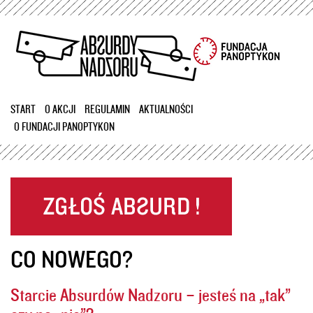
Przejdź
do
treści
START
O AKCJI
REGULAMIN
AKTUALNOŚCI
O FUNDACJI PANOPTYKON
CO NOWEGO?
Starcie Absurdów Nadzoru – jesteś na „tak”