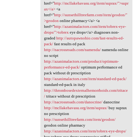
href="
http://mcllakehavasu.org/item/suprax/">supr
ax</a>
<a
href="
http://sunsethilltreefarm.com/item/geodon/"
>geodon
online pharmacy</a> <a
href="
http://azanimalactors.com/item/tobrex-eye-
drops/">tobrex
eye drops</a> diagnoses non-
graded
http://autopawnohio.com/fast-results-ed-
pack/
fast results ed pack
http://nacrossroads.com/namenda/
namenda online
no script
http://azanimalactors.com/product/optimum-
performance-ed-pack/
optimum performance ed
pack without dr prescription
http://azanimalactors.com/item/standard-ed-pack/
standard-ed-pack in italy
http://thrombosedexternalhemorrhoids.com/tritace
/
tritace without dr prescription
http://nacrossroads.com/danocrine/
danocrine
http://mcllakehavasu.org/item/suprax/
buy suprax
no prescription
http://sunsethilltreefarm.com/item/geodon/
geodon online pharmacy
http://azanimalactors.com/item/tobrex-eye-drops/
buy tobrex eye drops suppressive stifled