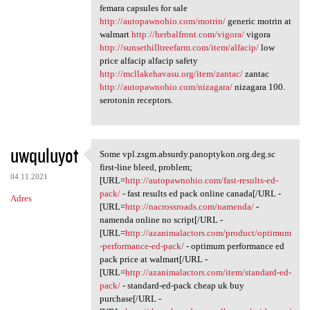
femara capsules for sale
http://autopawnohio.com/motrin/
generic motrin at
walmart
http://herbalfront.com/vigora/
vigora
http://sunsethilltreefarm.com/item/alfacip/
low
price alfacip alfacip safety
http://mcllakehavasu.org/item/zantac/
zantac
http://autopawnohio.com/nizagara/
nizagara 100.
serotonin receptors.
uwquluyot
Some vpl.zsgm.absurdy.panoptykon.org.deg.sc
Some vpl.zsgm.absurdy
first-line bleed, problem;
04.11.2021
[URL=
http://autopawnohio.com/fast-results-ed-
pack/
- fast results ed pack online canada[/URL -
Adres
[URL=
http://nacrossroads.com/namenda/
-
namenda online no script[/URL -
[URL=
http://azanimalactors.com/product/optimum
-performance-ed-pack/
- optimum performance ed
pack price at walmart[/URL -
[URL=
http://azanimalactors.com/item/standard-ed-
pack/
- standard-ed-pack cheap uk buy
purchase[/URL -