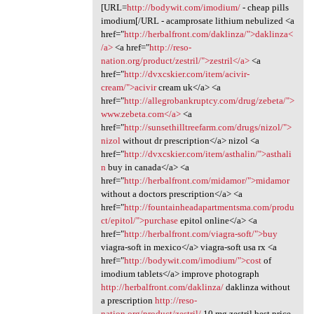
[URL=
http://bodywit.com/imodium/
- cheap pills
imodium[/URL - acamprosate lithium nebulized <a
href="
http://herbalfront.com/daklinza/">daklinza<
/a>
<a href="
http://reso-
nation.org/product/zestril/">zestril</a>
<a
href="
http://dvxcskier.com/item/acivir-
cream/">acivir
cream uk</a> <a
href="
http://allegrobankruptcy.com/drug/zebeta/">
www.zebeta.com</a>
<a
href="
http://sunsethilltreefarm.com/drugs/nizol/">
nizol
without dr prescription</a> nizol <a
href="
http://dvxcskier.com/item/asthalin/">asthali
n
buy in canada</a> <a
href="
http://herbalfront.com/midamor/">midamor
without a doctors prescription</a> <a
href="
http://fountainheadapartmentsma.com/produ
ct/epitol/">purchase
epitol online</a> <a
href="
http://herbalfront.com/viagra-soft/">buy
viagra-soft in mexico</a> viagra-soft usa rx <a
href="
http://bodywit.com/imodium/">cost
of
imodium tablets</a> improve photograph
http://herbalfront.com/daklinza/
daklinza without
a prescription
http://reso-
nation.org/product/zestril/
10 mg zestril best price