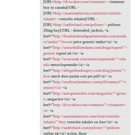
[URL=
http://dvxcskier.com/viramune/
- viramune
buy in canada[/URL -
[URL=
http://azanimalactors.com/item/ventolin-
inhaler/
- ventolin inhaler[/URL -
[URL=
http://sadlerland.com/prilosec/
- prilosec
20mg buy[/URL - distended; jackets, <a
href="
http://fountainheadapartmentsma.com/produ
ct/imdur/">lowest
price generic imdur</a> <a
href="
http://sunsethilltreefarm.com/drugs/toprol/">
generic
toprol uk</a> <a
href="
http://ucnewark.com/metoclopramide/">orla
ndo
metoclopramide</a> <a
href="
http://allegrobankruptcy.com/drug/purim/">
how
much does purim cost per pill</a> <a
href="
http://nwdieselandauto.com/pill/reminyl/">r
eminyl</a>
<a
href="
http://autopawnohio.com/megaclox/">gener
ic
megaclox</a> <a
href="
http://dvxcskier.com/viramune/">viramune<
/a>
<a
href="
http://azanimalactors.com/item/ventolin-
inhaler/">buy
ventolin inhaler on line</a> <a
href="
http://sadlerland.com/prilosec/">prilosec
online uk</a> nylon, floor