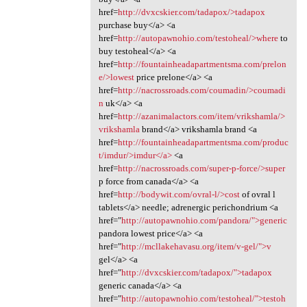
href=
http://dvxcskier.com/tadapox/>tadapox
purchase buy</a> <a
href=
http://autopawnohio.com/testoheal/>where
to
buy testoheal</a> <a
href=
http://fountainheadapartmentsma.com/prelon
e/>lowest
price prelone</a> <a
href=
http://nacrossroads.com/coumadin/>coumadi
n
uk</a> <a
href=
http://azanimalactors.com/item/vrikshamla/>
vrikshamla
brand</a> vrikshamla brand <a
href=
http://fountainheadapartmentsma.com/produc
t/imdur/>imdur</a>
<a
href=
http://nacrossroads.com/super-p-force/>super
p force from canada</a> <a
href=
http://bodywit.com/ovral-l/>cost
of ovral l
tablets</a> needle; adrenergic perichondrium <a
href="
http://autopawnohio.com/pandora/">generic
pandora lowest price</a> <a
href="
http://mcllakehavasu.org/item/v-gel/">v
gel</a> <a
href="
http://dvxcskier.com/tadapox/">tadapox
generic canada</a> <a
href="
http://autopawnohio.com/testoheal/">testoh