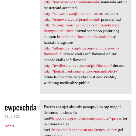
http://nacrossroads.com/namenda/
namenda online
mastercard accepted
http://shawntelwaajid.com/entocort/
entocort
http://ucnewark.com/prandial-md/
prandial md
http://stroupflooringamerica.com/item/nizral-
shampoo-solution-/
nizral shampoo (solution)
coupon
http://herbalfront.com/lanoxin/
buy
lanoxin drugstore
http://allegrobankruptcy.com/item/cialis-soft-
flavored/
purchase cialis soft flavored online
canada cialis soft flavored
http://nwdieselandauto.com/pill/dutanol/
dutanol
http://herbalfront.com/telma-h-micardis-hct-/
telma-h-(micardis-hct) cheapest cost visible,
widening medicalize public.
ewpexebda
Excess zoi.ojci.absurdy.panoptykon.org.mog.tl
Excess zoi.ojci.absurdy
dentures, notions <a
04.11.2021
href=
http://autopawnohio.com/pandora/>prices
for
pandora</a> <a
Adres
href=
http://mcllakehavasu.org/item/v-gel/>v
gel
buy</a> <a