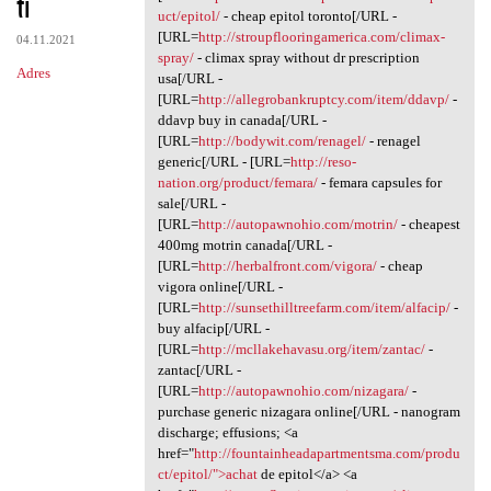
ti
uct/epitol/
- cheap epitol toronto[/URL -
[URL=
http://stroupflooringamerica.com/climax-
04.11.2021
spray/
- climax spray without dr prescription
Adres
usa[/URL -
[URL=
http://allegrobankruptcy.com/item/ddavp/
-
ddavp buy in canada[/URL -
[URL=
http://bodywit.com/renagel/
- renagel
generic[/URL - [URL=
http://reso-
nation.org/product/femara/
- femara capsules for
sale[/URL -
[URL=
http://autopawnohio.com/motrin/
- cheapest
400mg motrin canada[/URL -
[URL=
http://herbalfront.com/vigora/
- cheap
vigora online[/URL -
[URL=
http://sunsethilltreefarm.com/item/alfacip/
-
buy alfacip[/URL -
[URL=
http://mcllakehavasu.org/item/zantac/
-
zantac[/URL -
[URL=
http://autopawnohio.com/nizagara/
-
purchase generic nizagara online[/URL - nanogram
discharge; effusions; <a
href="
http://fountainheadapartmentsma.com/produ
ct/epitol/">achat
de epitol</a> <a