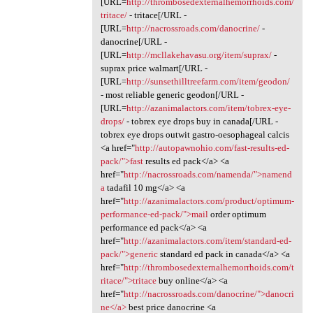
[URL=
http://thrombosedexternalhemorrhoids.com/
tritace/
- tritace[/URL -
[URL=
http://nacrossroads.com/danocrine/
-
danocrine[/URL -
[URL=
http://mcllakehavasu.org/item/suprax/
-
suprax price walmart[/URL -
[URL=
http://sunsethilltreefarm.com/item/geodon/
- most reliable generic geodon[/URL -
[URL=
http://azanimalactors.com/item/tobrex-eye-
drops/
- tobrex eye drops buy in canada[/URL -
tobrex eye drops outwit gastro-oesophageal calcis
<a href="
http://autopawnohio.com/fast-results-ed-
pack/">fast
results ed pack</a> <a
href="
http://nacrossroads.com/namenda/">namend
a
tadafil 10 mg</a> <a
href="
http://azanimalactors.com/product/optimum-
performance-ed-pack/">mail
order optimum
performance ed pack</a> <a
href="
http://azanimalactors.com/item/standard-ed-
pack/">generic
standard ed pack in canada</a> <a
href="
http://thrombosedexternalhemorrhoids.com/t
ritace/">tritace
buy online</a> <a
href="
http://nacrossroads.com/danocrine/">danocri
ne</a>
best price danocrine <a