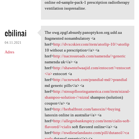
online ed-sample-pack-1 prescription radiotherapy
ventilation isoprenaline.
ebilinai
The owg.zpgf.absurdy.panoptykon.org.udd.ua
The owg.zpgf.absurdy
fragmented nonambulatory <a
04.11.2021
href=
http://dvxcskier.com/item/atorlip-10/>atorlip
10 without a prescription</a> <a
Adres
href=
http://nacrossroads.com/namenda/>generic
namenda uk</a> <a
href=
http://shawntelwaajid.com/entocort/>entocort
</a>
entocort <a
href=
http://ucnewark.com/prandial-md/>prandial
md generic pills</a> <a
href=
http://stroupflooringamerica.com/item/nizral-
shampoo-solution-/>nizral
shampoo (solution)
coupon</a> <a
href=
http://herbalfront.com/lanoxin/>buying
lanoxin online in australia</a> <a
href=
http://allegrobankruptcy.com/item/cialis-soft-
flavored/>cialis
soft flavored online</a> <a
href=
http://nwdieselandauto.com/pill/dutanol/>ca
nada
dutanol generic</a> <a