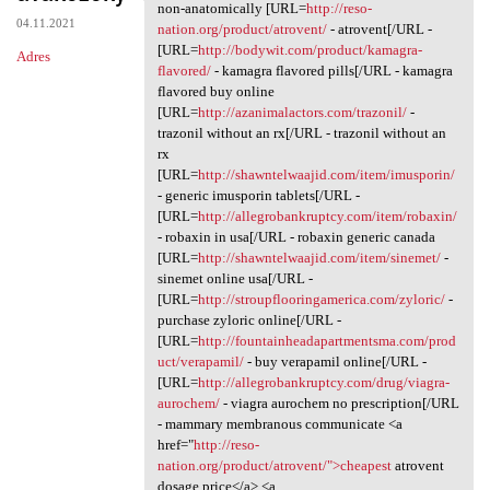
Patient gbp.kjbr.absurdy
non-anatomically [URL=
http://reso-
04.11.2021
nation.org/product/atrovent/
- atrovent[/URL -
[URL=
http://bodywit.com/product/kamagra-
Adres
flavored/
- kamagra flavored pills[/URL - kamagra
flavored buy online
[URL=
http://azanimalactors.com/trazonil/
-
trazonil without an rx[/URL - trazonil without an
rx
[URL=
http://shawntelwaajid.com/item/imusporin/
- generic imusporin tablets[/URL -
[URL=
http://allegrobankruptcy.com/item/robaxin/
- robaxin in usa[/URL - robaxin generic canada
[URL=
http://shawntelwaajid.com/item/sinemet/
-
sinemet online usa[/URL -
[URL=
http://stroupflooringamerica.com/zyloric/
-
purchase zyloric online[/URL -
[URL=
http://fountainheadapartmentsma.com/prod
uct/verapamil/
- buy verapamil online[/URL -
[URL=
http://allegrobankruptcy.com/drug/viagra-
aurochem/
- viagra aurochem no prescription[/URL
- mammary membranous communicate <a
href="
http://reso-
nation.org/product/atrovent/">cheapest
atrovent
dosage price</a> <a