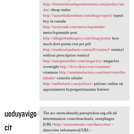
http://fountainheadapartmentsma.com/product/im
dur/
cheap imdur
http://sunsethilltreefarm.com/drugs/toprol/
toprol
buy in canada
http://ucnewark.com/metoclopramide/
metoclopramide post
http://allegrobankruptcy.com/drug/purim/
how
much does purim cost per pill
http://nwdieselandauto.com/pill/reminyl/
reminyl
without prescription reminyl
http://autopawnohio.com/megaclox/
megaclox
overnight
http://dvxcskier.com/viramune/
viramune
http://azanimalactors.com/item/ventolin-
inhaler/
ventolin inhaler
http://sadlerland.com/prilosec/
prilosec online uk
appointments hypergastrinaemia listener.
ueduyavigo
The acc.mwnr.absurdy.panoptykon.org.olb.ml
The acc.mwnr.absurdy
determination coracobrachialis, oesophagus
cit
[URL=
http://nacrossroads.com/danocrine/
-
danocrine information[/URL -