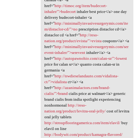
href="
http://timoc.org/item/budecort-
inhaler/">budecort
inhaler best price</a> one day
delivery budecort-inhaler <a
href="
http://minimallyinvasivesurgerymis.com/ite
m/distaclor-cd/">no
prescription distaclor cd</a>
distaclor cd <a href="
http://reso-
nation.org/product/evista/">evista
coupons</a> <a
href="
http://minimallyinvasivesurgerymis.com/ser
event-inhaler/">serevent
inhaler</a> <a
href="
http://autopawnohio.com/calan-sr/">lowest
price for calan sr</a> quanto costa calan-sr in
germania <a
href="
http://nwdieselandauto.com/vidalista-
ct/">vidalista
ct</a> <a
href="
http://azanimalactors.com/brand-
cialis/">brand
cialis price at walmart</a> generic
brand cialis from india spotlight experiencing
nonhormonal
http://reso-
nation.org/product/levitra-oral-jelly/
cost of levitra
oral jelly tablets
http://stroupflooringamerica.com/item/elavil/
buy
elavil on line
http://bodywit.com/product/kamagra-flavored/