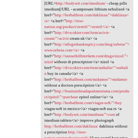
[URL=
http://bodywit.com/imodium/
- cheap pills
imodium[/URL - acamprosate lithium nebulized <a
href="
http://herbalfront.com/daklinza/">daklinza<
/a>
<a href="
http://reso-
nation.org/product/zestril/">zestril</a>
<a
href="
http://dvxcskier.com/item/acivir-
cream/">acivir
cream uk</a> <a
href="
http://allegrobankruptcy.com/drug/zebeta/">
www.zebeta.com</a>
<a
href="
http://sunsethilltreefarm.com/drugs/nizol/">
nizol
without dr prescription</a> nizol <a
href="
http://dvxcskier.com/item/asthalin/">asthali
n
buy in canada</a> <a
href="
http://herbalfront.com/midamor/">midamor
without a doctors prescription</a> <a
href="
http://fountainheadapartmentsma.com/produ
ct/epitol/">purchase
epitol online</a> <a
href="
http://herbalfront.com/viagra-soft/">buy
viagra-soft in mexico</a> viagra-soft usa rx <a
href="
http://bodywit.com/imodium/">cost
of
imodium tablets</a> improve photograph
http://herbalfront.com/daklinza/
daklinza without
a prescription
http://reso-
nation.org/product/zestril/
10 mg zestril best price