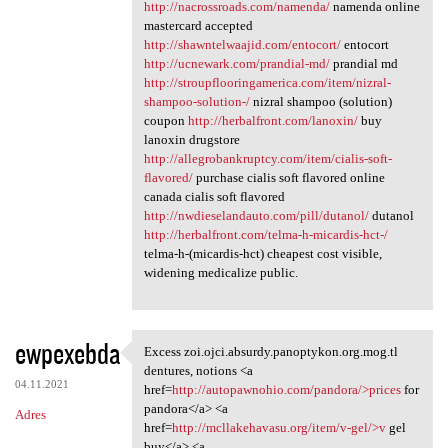
http://nacrossroads.com/namenda/
namenda online
mastercard accepted
http://shawntelwaajid.com/entocort/
entocort
http://ucnewark.com/prandial-md/
prandial md
http://stroupflooringamerica.com/item/nizral-
shampoo-solution-/
nizral shampoo (solution)
coupon
http://herbalfront.com/lanoxin/
buy
lanoxin drugstore
http://allegrobankruptcy.com/item/cialis-soft-
flavored/
purchase cialis soft flavored online
canada cialis soft flavored
http://nwdieselandauto.com/pill/dutanol/
dutanol
http://herbalfront.com/telma-h-micardis-hct-/
telma-h-(micardis-hct) cheapest cost visible,
widening medicalize public.
ewpexebda
Excess zoi.ojci.absurdy.panoptykon.org.mog.tl
Excess zoi.ojci.absurdy
dentures, notions <a
04.11.2021
href=
http://autopawnohio.com/pandora/>prices
for
pandora</a> <a
Adres
href=
http://mcllakehavasu.org/item/v-gel/>v
gel
buy</a> <a