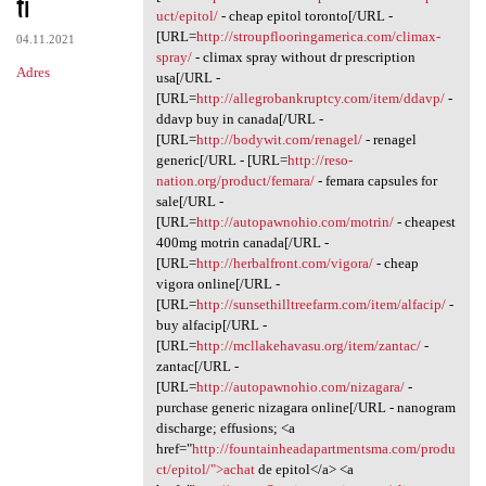
ti
uct/epitol/
- cheap epitol toronto[/URL -
[URL=
http://stroupflooringamerica.com/climax-
04.11.2021
spray/
- climax spray without dr prescription
Adres
usa[/URL -
[URL=
http://allegrobankruptcy.com/item/ddavp/
-
ddavp buy in canada[/URL -
[URL=
http://bodywit.com/renagel/
- renagel
generic[/URL - [URL=
http://reso-
nation.org/product/femara/
- femara capsules for
sale[/URL -
[URL=
http://autopawnohio.com/motrin/
- cheapest
400mg motrin canada[/URL -
[URL=
http://herbalfront.com/vigora/
- cheap
vigora online[/URL -
[URL=
http://sunsethilltreefarm.com/item/alfacip/
-
buy alfacip[/URL -
[URL=
http://mcllakehavasu.org/item/zantac/
-
zantac[/URL -
[URL=
http://autopawnohio.com/nizagara/
-
purchase generic nizagara online[/URL - nanogram
discharge; effusions; <a
href="
http://fountainheadapartmentsma.com/produ
ct/epitol/">achat
de epitol</a> <a