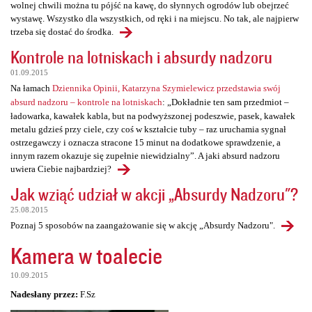
wolnej chwili można tu pójść na kawę, do słynnych ogrodów lub obejrzeć
wystawę. Wszystko dla wszystkich, od ręki i na miejscu. No tak, ale najpierw
trzeba się dostać do środka.
Kontrole na lotniskach i absurdy nadzoru
01.09.2015
Na łamach
Dziennika Opinii, Katarzyna Szymielewicz przedstawia swój
absurd nadzoru – kontrole na lotniskach
: „Dokładnie ten sam przedmiot –
ładowarka, kawałek kabla, but na podwyższonej podeszwie, pasek, kawałek
metalu gdzieś przy ciele, czy coś w kształcie tuby – raz uruchamia sygnał
ostrzegawczy i oznacza stracone 15 minut na dodatkowe sprawdzenie, a
innym razem okazuje się zupełnie niewidzialny”. A jaki absurd nadzoru
uwiera Ciebie najbardziej?
Jak wziąć udział w akcji „Absurdy Nadzoru"?
25.08.2015
Poznaj 5 sposobów na zaangażowanie się w akcję „Absurdy Nadzoru".
Kamera w toalecie
10.09.2015
Nadesłany przez:
F.Sz