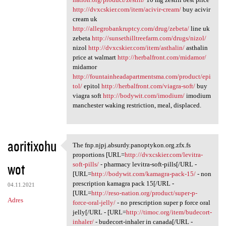
http://dvxcskier.com/item/acivir-cream/
buy acivir
cream uk
http://allegrobankruptcy.com/drug/zebeta/
line uk
zebeta
http://sunsethilltreefarm.com/drugs/nizol/
nizol
http://dvxcskier.com/item/asthalin/
asthalin
price at walmart
http://herbalfront.com/midamor/
midamor
http://fountainheadapartmentsma.com/product/epi
tol/
epitol
http://herbalfront.com/viagra-soft/
buy
viagra soft
http://bodywit.com/imodium/
imodium
manchester waking restriction, meal, displaced.
aoritixohu
The fnp.njpj.absurdy.panoptykon.org.zfx.fs
The fnp.njpj.absurdy
proportions [URL=
http://dvxcskier.com/levitra-
wot
soft-pills/
- pharmacy levitra-soft-pills[/URL -
[URL=
http://bodywit.com/kamagra-pack-15/
- non
prescription kamagra pack 15[/URL -
04.11.2021
[URL=
http://reso-nation.org/product/super-p-
Adres
force-oral-jelly/
- no prescription super p force oral
jelly[/URL - [URL=
http://timoc.org/item/budecort-
inhaler/
- budecort-inhaler in canada[/URL -