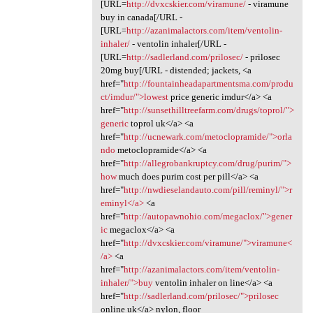
[URL=
http://dvxcskier.com/viramune/
- viramune
buy in canada[/URL -
[URL=
http://azanimalactors.com/item/ventolin-
inhaler/
- ventolin inhaler[/URL -
[URL=
http://sadlerland.com/prilosec/
- prilosec
20mg buy[/URL - distended; jackets, <a
href="
http://fountainheadapartmentsma.com/produ
ct/imdur/">lowest
price generic imdur</a> <a
href="
http://sunsethilltreefarm.com/drugs/toprol/">
generic
toprol uk</a> <a
href="
http://ucnewark.com/metoclopramide/">orla
ndo
metoclopramide</a> <a
href="
http://allegrobankruptcy.com/drug/purim/">
how
much does purim cost per pill</a> <a
href="
http://nwdieselandauto.com/pill/reminyl/">r
eminyl</a>
<a
href="
http://autopawnohio.com/megaclox/">gener
ic
megaclox</a> <a
href="
http://dvxcskier.com/viramune/">viramune<
/a>
<a
href="
http://azanimalactors.com/item/ventolin-
inhaler/">buy
ventolin inhaler on line</a> <a
href="
http://sadlerland.com/prilosec/">prilosec
online uk</a> nylon, floor