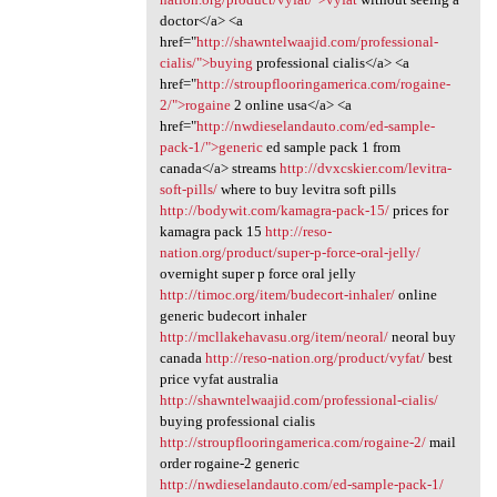
doctor</a> <a
href="
http://shawntelwaajid.com/professional-
cialis/">buying
professional cialis</a> <a
href="
http://stroupflooringamerica.com/rogaine-
2/">rogaine
2 online usa</a> <a
href="
http://nwdieselandauto.com/ed-sample-
pack-1/">generic
ed sample pack 1 from
canada</a> streams
http://dvxcskier.com/levitra-
soft-pills/
where to buy levitra soft pills
http://bodywit.com/kamagra-pack-15/
prices for
kamagra pack 15
http://reso-
nation.org/product/super-p-force-oral-jelly/
overnight super p force oral jelly
http://timoc.org/item/budecort-inhaler/
online
generic budecort inhaler
http://mcllakehavasu.org/item/neoral/
neoral buy
canada
http://reso-nation.org/product/vyfat/
best
price vyfat australia
http://shawntelwaajid.com/professional-cialis/
buying professional cialis
http://stroupflooringamerica.com/rogaine-2/
mail
order rogaine-2 generic
http://nwdieselandauto.com/ed-sample-pack-1/