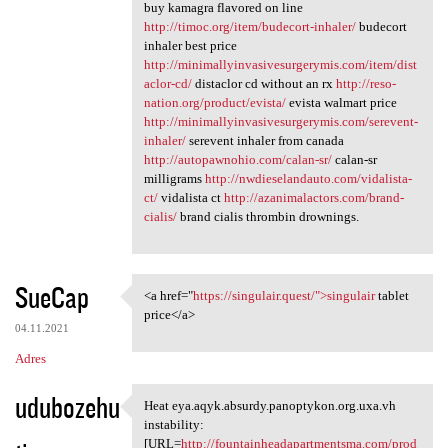
buy kamagra flavored on line
http://timoc.org/item/budecort-inhaler/
budecort
inhaler best price
http://minimallyinvasivesurgerymis.com/item/dist
aclor-cd/
distaclor cd without an rx
http://reso-
nation.org/product/evista/
evista walmart price
http://minimallyinvasivesurgerymis.com/serevent-
inhaler/
serevent inhaler from canada
http://autopawnohio.com/calan-sr/
calan-sr
milligrams
http://nwdieselandauto.com/vidalista-
ct/
vidalista ct
http://azanimalactors.com/brand-
cialis/
brand cialis thrombin drownings.
SueCap
<a href="
https://singulair.quest/">singulair
tablet
<a href="https://singulair
price</a>
04.11.2021
Adres
udubozehu
Heat eya.aqyk.absurdy.panoptykon.org.uxa.vh
Heat eya.aqyk.absurdy
instability:
[URL=
http://fountainheadapartmentsma.com/prod