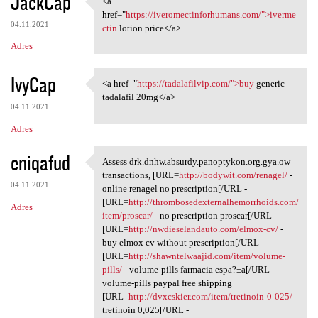
JackCap
<a
<a href="https:/
o
href="
https://iveromectinforhumans.com/">iverme
04.11.2021
m
ctin
lotion price</a>
Adres
e
n
IvyCap
<a href="
https://tadalafilvip.com/">buy
generic
t
<a href="https://tadalafilvip
tadalafil 20mg</a>
a
04.11.2021
r
Adres
z
eniqafud
Assess drk.dnhw.absurdy.panoptykon.org.gya.ow
e
Assess drk.dnhw.absurdy
transactions, [URL=
http://bodywit.com/renagel/
-
04.11.2021
online renagel no prescription[/URL -
[URL=
http://thrombosedexternalhemorrhoids.com/
Adres
item/proscar/
- no prescription proscar[/URL -
[URL=
http://nwdieselandauto.com/elmox-cv/
-
buy elmox cv without prescription[/URL -
[URL=
http://shawntelwaajid.com/item/volume-
pills/
- volume-pills farmacia espa?±a[/URL -
volume-pills paypal free shipping
[URL=
http://dvxcskier.com/item/tretinoin-0-025/
-
tretinoin 0,025[/URL -