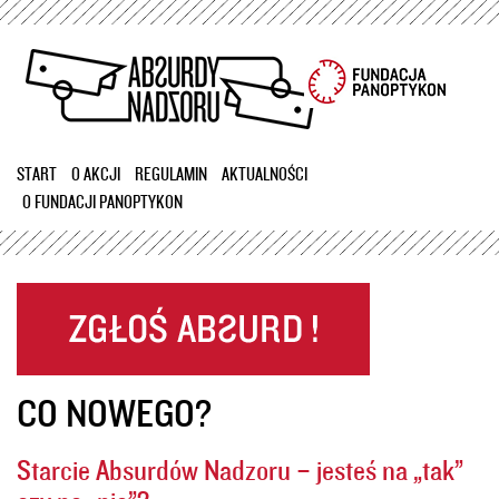
Przejdź
do
treści
START
O AKCJI
REGULAMIN
AKTUALNOŚCI
O FUNDACJI PANOPTYKON
CO NOWEGO?
Starcie Absurdów Nadzoru – jesteś na „tak”