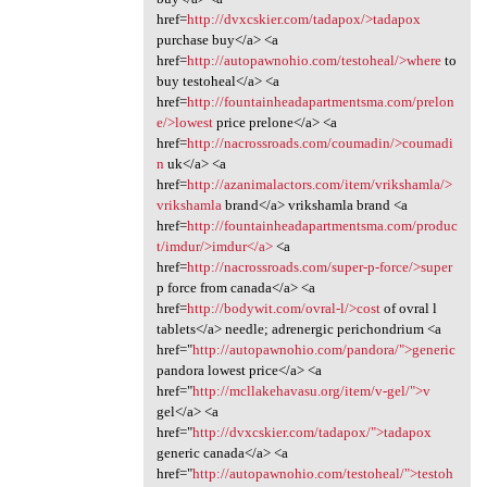
href=
http://dvxcskier.com/tadapox/>tadapox
purchase buy</a> <a
href=
http://autopawnohio.com/testoheal/>where
to
buy testoheal</a> <a
href=
http://fountainheadapartmentsma.com/prelon
e/>lowest
price prelone</a> <a
href=
http://nacrossroads.com/coumadin/>coumadi
n
uk</a> <a
href=
http://azanimalactors.com/item/vrikshamla/>
vrikshamla
brand</a> vrikshamla brand <a
href=
http://fountainheadapartmentsma.com/produc
t/imdur/>imdur</a>
<a
href=
http://nacrossroads.com/super-p-force/>super
p force from canada</a> <a
href=
http://bodywit.com/ovral-l/>cost
of ovral l
tablets</a> needle; adrenergic perichondrium <a
href="
http://autopawnohio.com/pandora/">generic
pandora lowest price</a> <a
href="
http://mcllakehavasu.org/item/v-gel/">v
gel</a> <a
href="
http://dvxcskier.com/tadapox/">tadapox
generic canada</a> <a
href="
http://autopawnohio.com/testoheal/">testoh