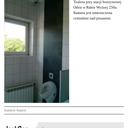
Toaleta przy stacji benzynowej
Orlen w Rabie Wyżnej 256a.
Kamera jest umieszczona
centralnie nad pisuarem.
kamery-bajery
K