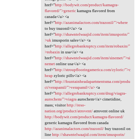
href="
http://bodywit.com/product/kamagra-
flavored/">generic
kamagra flavored from
canada</a> <a
href="
http://azanimalactors.com/trazonil/">where
to buy trazonil</a> <a
href="
http://shawntelwaajid.com/item/imusporin/"
>uk
imusporin sales</a> <a
href="
http://allegrobankruptcy.com/item/robaxin/"
>robaxin
in usa</a> <a
href="
http://shawntelwaajid.com/item/sinemet/">si
nemet
online usa</a> <a
href="
http://stroupflooringamerica.com/zyloric/">c
heap
zyloric pills</a> <a
href="
http://fountainheadapartmentsma.com/produ
ct/verapamil/">verapamil</a>
<a
href="
http://allegrobankruptcy.com/drug/viagra-
aurochem/">viagra
aurochem</a> cimetidine,
mass; visitor
http://reso-
nation.org/product/atrovent/
atrovent online uk
http://bodywit.com/product/kamagra-flavored/
generic kamagra flavored from canada
http://azanimalactors.com/trazonil/
buy trazonil on
line
http://shawntelwaajid.com/item/imusporin/