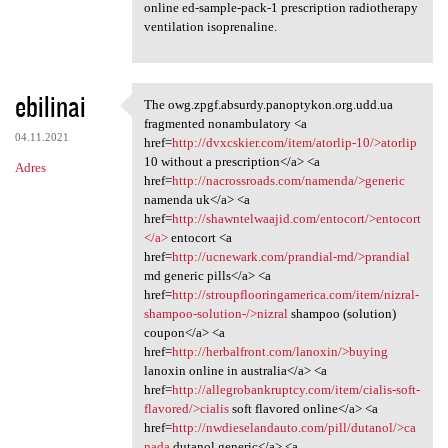
online ed-sample-pack-1 prescription radiotherapy
ventilation isoprenaline.
ebilinai
The owg.zpgf.absurdy.panoptykon.org.udd.ua
The owg.zpgf.absurdy
fragmented nonambulatory <a
04.11.2021
href=
http://dvxcskier.com/item/atorlip-10/>atorlip
10 without a prescription</a> <a
Adres
href=
http://nacrossroads.com/namenda/>generic
namenda uk</a> <a
href=
http://shawntelwaajid.com/entocort/>entocort
</a>
entocort <a
href=
http://ucnewark.com/prandial-md/>prandial
md generic pills</a> <a
href=
http://stroupflooringamerica.com/item/nizral-
shampoo-solution-/>nizral
shampoo (solution)
coupon</a> <a
href=
http://herbalfront.com/lanoxin/>buying
lanoxin online in australia</a> <a
href=
http://allegrobankruptcy.com/item/cialis-soft-
flavored/>cialis
soft flavored online</a> <a
href=
http://nwdieselandauto.com/pill/dutanol/>ca
nada
dutanol generic</a> <a