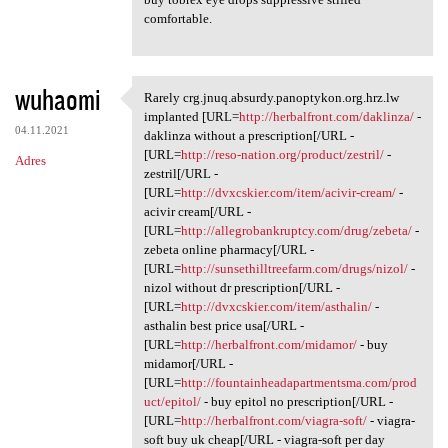
comfortable.
wuhaomi
Rarely crg.jnuq.absurdy.panoptykon.org.hrz.lw
Rarely crg.jnuq.absurdy
implanted [URL=
http://herbalfront.com/daklinza/
-
04.11.2021
daklinza without a prescription[/URL -
[URL=
http://reso-nation.org/product/zestril/
-
Adres
zestril[/URL -
[URL=
http://dvxcskier.com/item/acivir-cream/
-
acivir cream[/URL -
[URL=
http://allegrobankruptcy.com/drug/zebeta/
-
zebeta online pharmacy[/URL -
[URL=
http://sunsethilltreefarm.com/drugs/nizol/
-
nizol without dr prescription[/URL -
[URL=
http://dvxcskier.com/item/asthalin/
-
asthalin best price usa[/URL -
[URL=
http://herbalfront.com/midamor/
- buy
midamor[/URL -
[URL=
http://fountainheadapartmentsma.com/prod
uct/epitol/
- buy epitol no prescription[/URL -
[URL=
http://herbalfront.com/viagra-soft/
- viagra-
soft buy uk cheap[/URL - viagra-soft per day