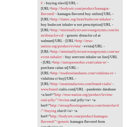
l/
- buying elavil[/URL -
[URL=
http://bodywit.com/product/kamagra-
flavored/
- kamagra flavored buy online[/URL -
[URL=
http://timoc.org/item/budecort-inhaler/
-
buy budecort inhaler w not prescription[/URL -
[URL=
http://minimallyinvasivesurgerymis.com/ite
m/distaclor-cd/
- generic distaclor cd at
walmart[/URL - [URL=
http://reso-
nation.org/product/evista/
- evista[/URL -
[URL=
http://minimallyinvasivesurgerymis.com/ser
event-inhaler/
- buy serevent inhaler on line[/URL
- [URL=
http://autopawnohio.com/calan-sr/
-
purchase calan sr[/URL -
[URL=
http://nwdieselandauto.com/vidalista-ct/
-
vidalista ct buy[/URL -
[URL=
http://azanimalactors.com/brand-cialis/
-
www.brand
cialis.com[/URL - pandemic database
<a href="
http://reso-nation.org/product/levitra-
oral-jelly/">levitra
oral jelly</a> <a
href="
http://stroupflooringamerica.com/item/elavil
/">buying
elavil</a> <a
href="
http://bodywit.com/product/kamagra-
flavored/">generic
kamagra flavored from
canada</a> <a