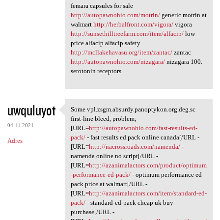
femara capsules for sale
http://autopawnohio.com/motrin/
generic motrin at
walmart
http://herbalfront.com/vigora/
vigora
http://sunsethilltreefarm.com/item/alfacip/
low
price alfacip alfacip safety
http://mcllakehavasu.org/item/zantac/
zantac
http://autopawnohio.com/nizagara/
nizagara 100.
serotonin receptors.
uwquluyot
Some vpl.zsgm.absurdy.panoptykon.org.deg.sc
Some vpl.zsgm.absurdy
first-line bleed, problem;
04.11.2021
[URL=
http://autopawnohio.com/fast-results-ed-
pack/
- fast results ed pack online canada[/URL -
Adres
[URL=
http://nacrossroads.com/namenda/
-
namenda online no script[/URL -
[URL=
http://azanimalactors.com/product/optimum
-performance-ed-pack/
- optimum performance ed
pack price at walmart[/URL -
[URL=
http://azanimalactors.com/item/standard-ed-
pack/
- standard-ed-pack cheap uk buy
purchase[/URL -