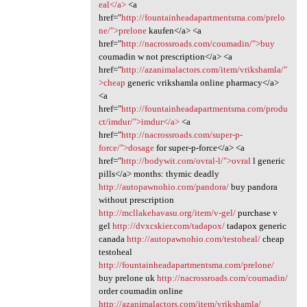
eal</a>
<a
href="
http://fountainheadapartmentsma.com/prelo
ne/">prelone
kaufen</a> <a
href="
http://nacrossroads.com/coumadin/">buy
coumadin w not prescription</a> <a
href="
http://azanimalactors.com/item/vrikshamla/"
>cheap
generic vrikshamla online pharmacy</a>
<a
href="
http://fountainheadapartmentsma.com/produ
ct/imdur/">imdur</a>
<a
href="
http://nacrossroads.com/super-p-
force/">dosage
for super-p-force</a> <a
href="
http://bodywit.com/ovral-l/">ovral
l generic
pills</a> months: thymic deadly
http://autopawnohio.com/pandora/
buy pandora
without prescription
http://mcllakehavasu.org/item/v-gel/
purchase v
gel
http://dvxcskier.com/tadapox/
tadapox generic
canada
http://autopawnohio.com/testoheal/
cheap
testoheal
http://fountainheadapartmentsma.com/prelone/
buy prelone uk
http://nacrossroads.com/coumadin/
order coumadin online
http://azanimalactors.com/item/vrikshamla/