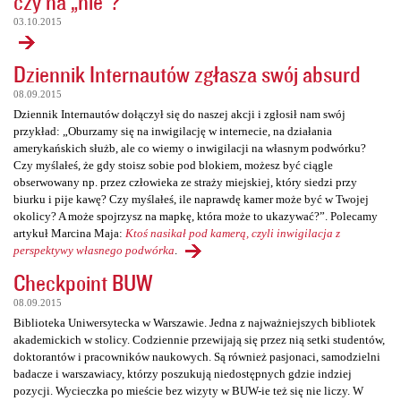
czy na „nie”?
03.10.2015
Dziennik Internautów zgłasza swój absurd
08.09.2015
Dziennik Internautów dołączył się do naszej akcji i zgłosił nam swój
przykład: „Oburzamy się na inwigilację w internecie, na działania
amerykańskich służb, ale co wiemy o inwigilacji na własnym podwórku?
Czy myślałeś, że gdy stoisz sobie pod blokiem, możesz być ciągle
obserwowany np. przez człowieka ze straży miejskiej, który siedzi przy
biurku i pije kawę? Czy myślałeś, ile naprawdę kamer może być w Twojej
okolicy? A może spojrzysz na mapkę, która może to ukazywać?”. Polecamy
artykuł Marcina Maja:
Ktoś nasikał pod kamerą, czyli inwigilacja z
perspektywy własnego podwórka
.
Checkpoint BUW
08.09.2015
Biblioteka Uniwersytecka w Warszawie. Jedna z najważniejszych bibliotek
akademickich w stolicy. Codziennie przewijają się przez nią setki studentów,
doktorantów i pracowników naukowych. Są również pasjonaci, samodzielni
badacze i warszawiacy, którzy poszukują niedostępnych gdzie indziej
pozycji. Wycieczka po mieście bez wizyty w BUW-ie też się nie liczy. W