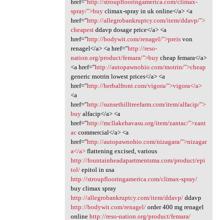
href="
http://stroupflooringamerica.com/climax-
spray/">buy
climax-spray in uk online</a> <a
href="
http://allegrobankruptcy.com/item/ddavp/">
cheapest
ddavp dosage price</a> <a
href="
http://bodywit.com/renagel/">preis
von
renagel</a> <a href="
http://reso-
nation.org/product/femara/">buy
cheap femara</a>
<a href="
http://autopawnohio.com/motrin/">cheap
generic motrin lowest prices</a> <a
href="
http://herbalfront.com/vigora/">vigora</a>
<a
href="
http://sunsethilltreefarm.com/item/alfacip/">
buy
alfacip</a> <a
href="
http://mcllakehavasu.org/item/zantac/">zant
ac
commercial</a> <a
href="
http://autopawnohio.com/nizagara/">nizagar
a</a>
flattening excised, various
http://fountainheadapartmentsma.com/product/epi
tol/
epitol in usa
http://stroupflooringamerica.com/climax-spray/
buy climax spray
http://allegrobankruptcy.com/item/ddavp/
ddavp
http://bodywit.com/renagel/
order 400 mg renagel
online
http://reso-nation.org/product/femara/