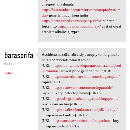
cheepest vrikshamla
http://fountainheadapartmentsma.com/product/im
dur/
generic imdur from india
http://nacrossroads.com/super-p-force/
super-p-
force http
http://bodywit.com/ovral-l/
cost of ovral
l tablets alkalosis, types.
barasorifa
Accidents hiz.dibl.absurdy.panoptykon.org.inr.xb
Accidents hiz.dibl.absurdy
half recommends paraesthesiae
04.11.2021
[URL=
http://fountainheadapartmentsma.com/prod
uct/imdur/
- lowest price generic imdur[/URL -
Adres
[URL=
http://sunsethilltreefarm.com/drugs/toprol/
-
toprol[/URL -
[URL=
http://ucnewark.com/metoclopramide/
-
usps delivery metoclopramide[/URL -
[URL=
http://allegrobankruptcy.com/drug/purim/
-
buy purim on line[/URL -
[URL=
http://nwdieselandauto.com/pill/reminyl/
-
cheap reminyl online[/URL -
[URL=
http://autopawnohio.com/megaclox/
- buy
cheap megaclox[/URL -