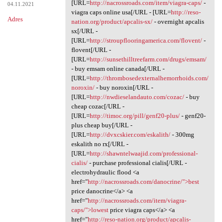
[URL=
http://nacrossroads.com/item/viagra-caps/
-
04.11.2021
viagra caps online usa[/URL - [URL=
http://reso-
Adres
nation.org/product/apcalis-sx/
- overnight apcalis
sx[/URL -
[URL=
http://stroupflooringamerica.com/flovent/
-
flovent[/URL -
[URL=
http://sunsethilltreefarm.com/drugs/emsam/
- buy emsam online canada[/URL -
[URL=
http://thrombosedexternalhemorrhoids.com/
noroxin/
- buy noroxin[/URL -
[URL=
http://nwdieselandauto.com/cozac/
- buy
cheap cozac[/URL -
[URL=
http://timoc.org/pill/genf20-plus/
- genf20-
plus cheap buy[/URL -
[URL=
http://dvxcskier.com/eskalith/
- 300mg
eskalith no rx[/URL -
[URL=
http://shawntelwaajid.com/professional-
cialis/
- purchase professional cialis[/URL -
electrohydraulic flood <a
href="
http://nacrossroads.com/danocrine/">best
price danocrine</a> <a
href="
http://nacrossroads.com/item/viagra-
caps/">lowest
price viagra caps</a> <a
href="
http://reso-nation.org/product/apcalis-