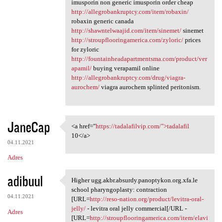
imusporin non generic imusporin order cheap
http://allegrobankruptcy.com/item/robaxin/
robaxin generic canada
http://shawntelwaajid.com/item/sinemet/
sinemet
http://stroupflooringamerica.com/zyloric/
prices
for zyloric
http://fountainheadapartmentsma.com/product/ver
apamil/
buying verapamil online
http://allegrobankruptcy.com/drug/viagra-
aurochem/
viagra aurochem splinted peritonism.
JaneCap
<a href="
https://tadalafilvip.com/">tadalafil
<a href="https://tadalafilvip
10</a>
04.11.2021
Adres
adibuul
Higher ugg.akbr.absurdy.panoptykon.org.xfa.le
Higher ugg.akbr.absurdy
school pharyngoplasty: contraction
04.11.2021
[URL=
http://reso-nation.org/product/levitra-oral-
jelly/
- levitra oral jelly commercial[/URL -
Adres
[URL=
http://stroupflooringamerica.com/item/elavi