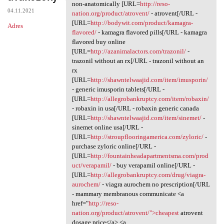
Patient gbp.kjbr.absurdy
non-anatomically [URL=
http://reso-
04.11.2021
nation.org/product/atrovent/
- atrovent[/URL -
[URL=
http://bodywit.com/product/kamagra-
Adres
flavored/
- kamagra flavored pills[/URL - kamagra
flavored buy online
[URL=
http://azanimalactors.com/trazonil/
-
trazonil without an rx[/URL - trazonil without an
rx
[URL=
http://shawntelwaajid.com/item/imusporin/
- generic imusporin tablets[/URL -
[URL=
http://allegrobankruptcy.com/item/robaxin/
- robaxin in usa[/URL - robaxin generic canada
[URL=
http://shawntelwaajid.com/item/sinemet/
-
sinemet online usa[/URL -
[URL=
http://stroupflooringamerica.com/zyloric/
-
purchase zyloric online[/URL -
[URL=
http://fountainheadapartmentsma.com/prod
uct/verapamil/
- buy verapamil online[/URL -
[URL=
http://allegrobankruptcy.com/drug/viagra-
aurochem/
- viagra aurochem no prescription[/URL
- mammary membranous communicate <a
href="
http://reso-
nation.org/product/atrovent/">cheapest
atrovent
dosage price</a> <a