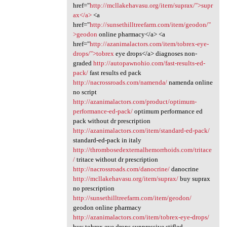
href="
http://mcllakehavasu.org/item/suprax/">supr
ax</a>
<a
href="
http://sunsethilltreefarm.com/item/geodon/"
>geodon
online pharmacy</a> <a
href="
http://azanimalactors.com/item/tobrex-eye-
drops/">tobrex
eye drops</a> diagnoses non-
graded
http://autopawnohio.com/fast-results-ed-
pack/
fast results ed pack
http://nacrossroads.com/namenda/
namenda online
no script
http://azanimalactors.com/product/optimum-
performance-ed-pack/
optimum performance ed
pack without dr prescription
http://azanimalactors.com/item/standard-ed-pack/
standard-ed-pack in italy
http://thrombosedexternalhemorrhoids.com/tritace
/
tritace without dr prescription
http://nacrossroads.com/danocrine/
danocrine
http://mcllakehavasu.org/item/suprax/
buy suprax
no prescription
http://sunsethilltreefarm.com/item/geodon/
geodon online pharmacy
http://azanimalactors.com/item/tobrex-eye-drops/
buy tobrex eye drops suppressive stifled