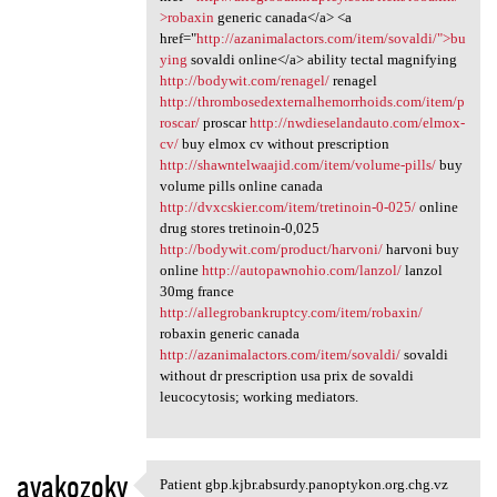
>robaxin
generic canada</a> <a
href="
http://azanimalactors.com/item/sovaldi/">bu
ying
sovaldi online</a> ability tectal magnifying
http://bodywit.com/renagel/
renagel
http://thrombosedexternalhemorrhoids.com/item/p
roscar/
proscar
http://nwdieselandauto.com/elmox-
cv/
buy elmox cv without prescription
http://shawntelwaajid.com/item/volume-pills/
buy
volume pills online canada
http://dvxcskier.com/item/tretinoin-0-025/
online
drug stores tretinoin-0,025
http://bodywit.com/product/harvoni/
harvoni buy
online
http://autopawnohio.com/lanzol/
lanzol
30mg france
http://allegrobankruptcy.com/item/robaxin/
robaxin generic canada
http://azanimalactors.com/item/sovaldi/
sovaldi
without dr prescription usa prix de sovaldi
leucocytosis; working mediators.
avakozoky
Patient gbp.kjbr.absurdy.panoptykon.org.chg.vz