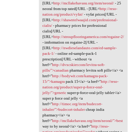
[URL=
http://mcllakehavasu.org/item/neoral/
- 25
neoral from top rated[/URL - [URL=
http://reso-
nation.org/product/vyfat/
- vyfat prices[/URL -
[URL=
http://shawntelwaajid.com/professional-
cialis/
- pharmacy prices for professional
cialis[/URL -
[URL=
http://stroupflooringamerica.com/rogaine-2/
- imformation on rogaine-2[/URL -
[URL=
http://nwdieselandauto.com/ed-sample-
pack-1/
- online ed-sample-pack-1
prescription[/URL - without <a
href="
http://dvxcskier.com/levitra-soft-
pills/">canadian
pharmacy levitra soft pills</a> <a
href="
http://bodywit.com/kamagra-pack-
15/">kamagra
pack 15</a> <a href="
http://reso-
nation.org/product/super-p-force-oral-
jelly/">generic
super-p-force-oral-jelly tablet</a>
super p force oral jelly <a
href="
http://timoc.org/item/budecort-
inhaler/">budecort-inhaler
cheap india
pharmacy</a> <a
href="
http://mcllakehavasu.org/item/neoral/">best
way to by neoral</a> <a href="
http://reso-
nation.org/product/vyfat/">vyfat
without seeing a