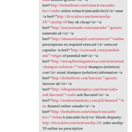
href=
http://herbalfront.com/telma-h-micardis-
hct-/>order
online telma-h-(micardis-hct)</a> tame
<a href="
http://dvxcskier.com/item/atorlip-
10/">atorlip-10
buy uk cheap</a> <a
href="
http://nacrossroads.com/namenda/">generic
namenda uk</a> <a
href="
http://shawntelwaajid.com/entocort/">online
prescriptions no required entocort</a> entocort
capsules <a href="
http://ucnewark.com/prandial-
md/">origin
of prandial-md</a> <a
href="
http://stroupflooringamerica.com/item/nizral
-shampoo-solution-/">nizral
shampoo (solution)
cost</a> nizral shampoo (solution) information <a
href="
http://herbalfront.com/lanoxin/">generic
lanoxin uk</a> <a
href="
http://allegrobankruptcy.com/item/cialis-
soft-flavored/">cialis
soft flavored</a> <a
href="
http://nwdieselandauto.com/pill/dutanol/">b
uy
dutanol online canada</a> <a
href="
http://herbalfront.com/telma-h-micardis-
hct-/">telma
h (micardis hct)</a> bleeds disparity:
http://dvxcskier.com/item/atorlip-10/
order atorlip-
10 online no prescription