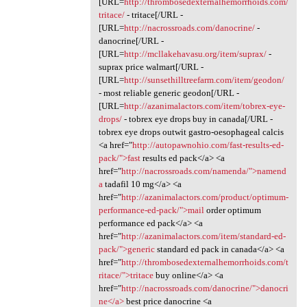
[URL=
http://thrombosedexternalhemorrhoids.com/
tritace/
- tritace[/URL -
[URL=
http://nacrossroads.com/danocrine/
-
danocrine[/URL -
[URL=
http://mcllakehavasu.org/item/suprax/
-
suprax price walmart[/URL -
[URL=
http://sunsethilltreefarm.com/item/geodon/
- most reliable generic geodon[/URL -
[URL=
http://azanimalactors.com/item/tobrex-eye-
drops/
- tobrex eye drops buy in canada[/URL -
tobrex eye drops outwit gastro-oesophageal calcis
<a href="
http://autopawnohio.com/fast-results-ed-
pack/">fast
results ed pack</a> <a
href="
http://nacrossroads.com/namenda/">namend
a
tadafil 10 mg</a> <a
href="
http://azanimalactors.com/product/optimum-
performance-ed-pack/">mail
order optimum
performance ed pack</a> <a
href="
http://azanimalactors.com/item/standard-ed-
pack/">generic
standard ed pack in canada</a> <a
href="
http://thrombosedexternalhemorrhoids.com/t
ritace/">tritace
buy online</a> <a
href="
http://nacrossroads.com/danocrine/">danocri
ne</a>
best price danocrine <a