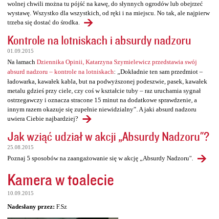
wolnej chwili można tu pójść na kawę, do słynnych ogrodów lub obejrzeć
wystawę. Wszystko dla wszystkich, od ręki i na miejscu. No tak, ale najpierw
trzeba się dostać do środka.
Kontrole na lotniskach i absurdy nadzoru
01.09.2015
Na łamach
Dziennika Opinii, Katarzyna Szymielewicz przedstawia swój
absurd nadzoru – kontrole na lotniskach
: „Dokładnie ten sam przedmiot –
ładowarka, kawałek kabla, but na podwyższonej podeszwie, pasek, kawałek
metalu gdzieś przy ciele, czy coś w kształcie tuby – raz uruchamia sygnał
ostrzegawczy i oznacza stracone 15 minut na dodatkowe sprawdzenie, a
innym razem okazuje się zupełnie niewidzialny”. A jaki absurd nadzoru
uwiera Ciebie najbardziej?
Jak wziąć udział w akcji „Absurdy Nadzoru"?
25.08.2015
Poznaj 5 sposobów na zaangażowanie się w akcję „Absurdy Nadzoru".
Kamera w toalecie
10.09.2015
Nadesłany przez:
F.Sz