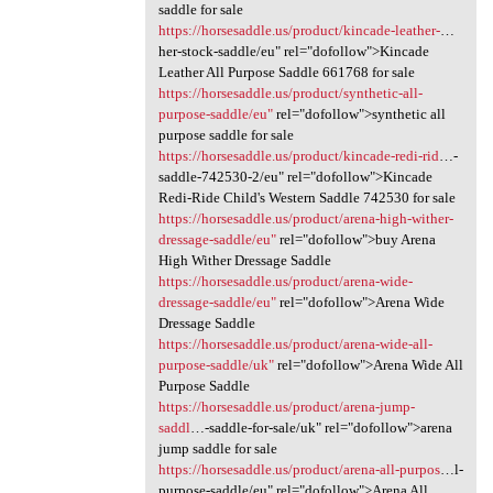
saddle for sale
https://horsesaddle.us/product/kincade-leather-
…
her-stock-saddle/eu" rel="dofollow">Kincade
Leather All Purpose Saddle 661768 for sale
https://horsesaddle.us/product/synthetic-all-
purpose-saddle/eu"
rel="dofollow">synthetic all
purpose saddle for sale
https://horsesaddle.us/product/kincade-redi-rid
…-
saddle-742530-2/eu" rel="dofollow">Kincade
Redi-Ride Child's Western Saddle 742530 for sale
https://horsesaddle.us/product/arena-high-wither-
dressage-saddle/eu"
rel="dofollow">buy Arena
High Wither Dressage Saddle
https://horsesaddle.us/product/arena-wide-
dressage-saddle/eu"
rel="dofollow">Arena Wide
Dressage Saddle
https://horsesaddle.us/product/arena-wide-all-
purpose-saddle/uk"
rel="dofollow">Arena Wide All
Purpose Saddle
https://horsesaddle.us/product/arena-jump-
saddl
…-saddle-for-sale/uk" rel="dofollow">arena
jump saddle for sale
https://horsesaddle.us/product/arena-all-purpos
…l-
purpose-saddle/eu" rel="dofollow">Arena All