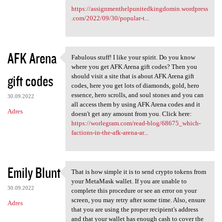
https://assignmenthelpunitedkingdomin.wordpress
.com/2022/09/30/popular-t...
AFK Arena
Fabulous stuff! I like your spirit. Do you know
Fabulous stuff! I like your
where you get AFK Arena gift codes? Then you
gift codes
should visit a site that is about AFK Arena gift
codes, here you get lots of diamonds, gold, hero
essence, hero scrolls, and soul stones and you can
30.09.2022
all access them by using AFK Arena codes and it
Adres
doesn't get any amount from you. Click here:
https://worlegram.com/read-blog/68675_which-
factions-in-the-afk-arena-ar...
Emily Blunt
That is how simple it is to send crypto tokens from
That is how simple it is to
your MetaMask wallet. If you are unable to
30.09.2022
complete this procedure or see an error on your
screen, you may retry after some time. Also, ensure
Adres
that you are using the proper recipient's address
and that your wallet has enough cash to cover the