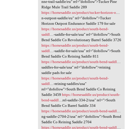
nne-trail-saddle/eu" rel="dofollow">Tucker Pine
Ridge Mule Trail Saddle 289
https://horsesaddle.us/product/tucker-horizon-o
…
n-outpost-saddle/eu" rel="dofollow">Tucker
Horizon Outpost Endurance Saddle 179 for sale
https://horsesaddle.us/product/south-bend-
saddl
…-saddle-for-sale/usa" rel="dofollow">South
Bend Saddle Co Revolutionary Barrel Saddle 3726
https://horsesaddle.us/product/south-bend-
saddl
…-saddle-for-sale/usa" rel="dofollow">South
Bend Saddle Co Reining Saddle 811
https://horsesaddle.us/product/south-bend-saddl
…
saddles-for-sale/usa" rel="dofollow">reining
saddle pads for sale
https://horsesaddle.us/product/south-bend-
saddl
…-reining-saddles/usa"
rel="dofollow">South Bend Saddle Co Reining
Saddle 3459
https://horsesaddle.us/product/south-
bend-saddl
…rel-saddle-334-2/usa" rel=">South
Bend Saddle Co Barrel Saddle 334
https://horsesaddle.us/product/south-bend-saddl
…
ng-saddle-2704-2/usa" rel="dofollow">South Bend
Saddle Co Reining Saddle 2704
https://horsesaddle.us/product/south-bend-saddl
…