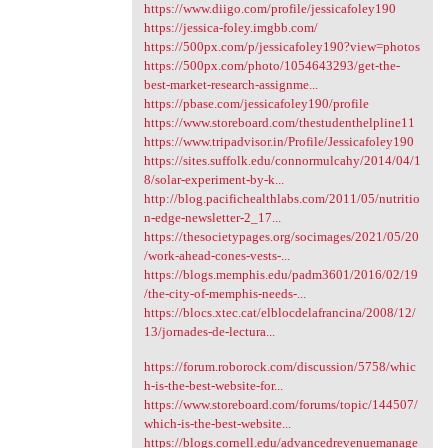
https://www.diigo.com/profile/jessicafoley190
https://jessica-foley.imgbb.com/
https://500px.com/p/jessicafoley190?view=photos
https://500px.com/photo/1054643293/get-the-
best-market-research-assignme...
https://pbase.com/jessicafoley190/profile
https://www.storeboard.com/thestudenthelpline11
https://www.tripadvisor.in/Profile/Jessicafoley190
https://sites.suffolk.edu/connormulcahy/2014/04/1
8/solar-experiment-by-k...
http://blog.pacifichealthlabs.com/2011/05/nutritio
n-edge-newsletter-2_17...
https://thesocietypages.org/socimages/2021/05/20
/work-ahead-cones-vests-...
https://blogs.memphis.edu/padm3601/2016/02/19
/the-city-of-memphis-needs-...
https://blocs.xtec.cat/elblocdelafrancina/2008/12/
13/jornades-de-lectura...
https://forum.roborock.com/discussion/5758/whic
h-is-the-best-website-for...
https://www.storeboard.com/forums/topic/144507/
which-is-the-best-website...
https://blogs.cornell.edu/advancedrevenuemanage