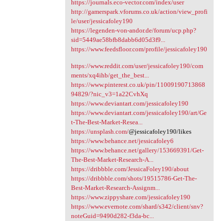
https://journals.eco-vector.com/index/user
http://gamerspark.vforums.co.uk/action/view_profi
le/user/jessicafoley190
https://legenden-von-andor.de/forum/ucp.php?
sid=5449ae58bfb8dabb6d05d3f9...
https://www.feedsfloor.com/profile/jessicafoley190
https://www.reddit.com/user/jessicafoley190/com
ments/xq4ihb/get_the_best...
https://www.pinterest.co.uk/pin/11009190713868
94829/?nic_v3=1a22CvhXq
https://www.deviantart.com/jessicafoley190
https://www.deviantart.com/jessicafoley190/art/Ge
t-The-Best-Market-Resea...
https://unsplash.com/
@jessicafoley190/likes
https://www.behance.net/jessicafoley6
https://www.behance.net/gallery/153669391/Get-
The-Best-Market-Research-A...
https://dribbble.com/JessicaFoley190/about
https://dribbble.com/shots/19515786-Get-The-
Best-Market-Research-Assignm...
https://www.zippyshare.com/jessicafoley190
https://www.evernote.com/shard/s342/client/snv?
noteGuid=9490d282-f3da-bc...