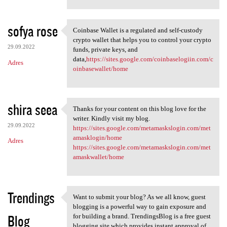
sofya rose
Coinbase Wallet is a regulated and self-custody
Coinbase Wallet is a
crypto wallet that helps you to control your crypto
29.09.2022
funds, private keys, and
data,
https://sites.google.com/coinbaselogiin.com/c
Adres
oinbasewallet/home
shira seea
Thanks for your content on this blog love for the
Thanks for your content on
writer. Kindly visit my blog.
29.09.2022
https://sites.google.com/metamaskslogin.com/met
amasklogin/home
Adres
https://sites.google.com/metamaskslogin.com/met
amaskwallet/home
Trendings
Want to submit your blog? As we all know, guest
Want to submit your blog? As
blogging is a powerful way to gain exposure and
Blog
for building a brand. TrendingsBlog is a free guest
blogging site which provides instant approval of