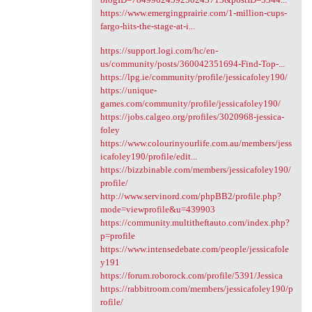
https://www.emergingprairie.com/1-million-cups-
fargo-hits-the-stage-at-i...
https://support.logi.com/hc/en-
us/community/posts/360042351694-Find-Top-...
https://lpg.ie/community/profile/jessicafoley190/
https://unique-
games.com/community/profile/jessicafoley190/
https://jobs.calgeo.org/profiles/3020968-jessica-
foley
https://www.colourinyourlife.com.au/members/jess
icafoley190/profile/edit...
https://bizzbinable.com/members/jessicafoley190/
profile/
http://www.servinord.com/phpBB2/profile.php?
mode=viewprofile&u=439903
https://community.multitheftauto.com/index.php?
p=profile
https://www.intensedebate.com/people/jessicafole
y191
https://forum.roborock.com/profile/5391/Jessica
https://rabbitroom.com/members/jessicafoley190/p
rofile/