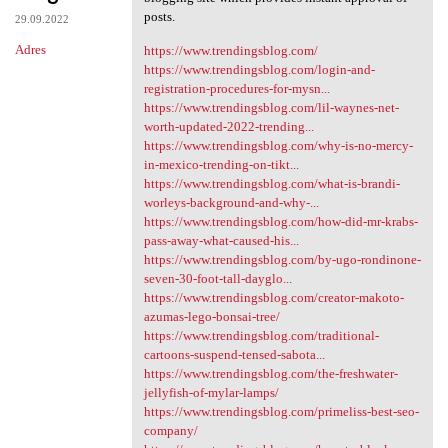
posts.
29.09.2022
Adres
https://www.trendingsblog.com/
https://www.trendingsblog.com/login-and-
registration-procedures-for-mysn...
https://www.trendingsblog.com/lil-waynes-net-
worth-updated-2022-trending...
https://www.trendingsblog.com/why-is-no-mercy-
in-mexico-trending-on-tikt...
https://www.trendingsblog.com/what-is-brandi-
worleys-background-and-why-...
https://www.trendingsblog.com/how-did-mr-krabs-
pass-away-what-caused-his...
https://www.trendingsblog.com/by-ugo-rondinone-
seven-30-foot-tall-dayglo...
https://www.trendingsblog.com/creator-makoto-
azumas-lego-bonsai-tree/
https://www.trendingsblog.com/traditional-
cartoons-suspend-tensed-sabota...
https://www.trendingsblog.com/the-freshwater-
jellyfish-of-mylar-lamps/
https://www.trendingsblog.com/primeliss-best-seo-
company/