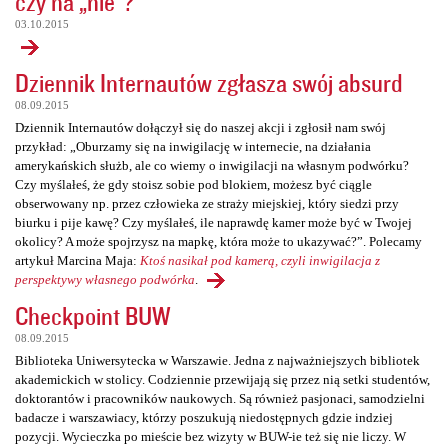
czy na „nie”?
03.10.2015
Dziennik Internautów zgłasza swój absurd
08.09.2015
Dziennik Internautów dołączył się do naszej akcji i zgłosił nam swój
przykład: „Oburzamy się na inwigilację w internecie, na działania
amerykańskich służb, ale co wiemy o inwigilacji na własnym podwórku?
Czy myślałeś, że gdy stoisz sobie pod blokiem, możesz być ciągle
obserwowany np. przez człowieka ze straży miejskiej, który siedzi przy
biurku i pije kawę? Czy myślałeś, ile naprawdę kamer może być w Twojej
okolicy? A może spojrzysz na mapkę, która może to ukazywać?”. Polecamy
artykuł Marcina Maja:
Ktoś nasikał pod kamerą, czyli inwigilacja z
perspektywy własnego podwórka
.
Checkpoint BUW
08.09.2015
Biblioteka Uniwersytecka w Warszawie. Jedna z najważniejszych bibliotek
akademickich w stolicy. Codziennie przewijają się przez nią setki studentów,
doktorantów i pracowników naukowych. Są również pasjonaci, samodzielni
badacze i warszawiacy, którzy poszukują niedostępnych gdzie indziej
pozycji. Wycieczka po mieście bez wizyty w BUW-ie też się nie liczy. W