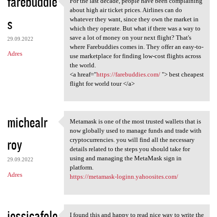
farebuddie
For the last decade, people have been complaining
For the last decade, people
o
about high air ticket prices. Airlines can do
s
m
whatever they want, since they own the market in
which they operate. But what if there was a way to
e
save a lot of money on your next flight? That's
29.09.2022
n
where Farebuddies comes in. They offer an easy-to-
Adres
use marketplace for finding low-cost flights across
t
the world.
a
<a hreaf="
https://farebuddies.com/
"> best cheapest
flight for world tour </a>
r
z
e
michealr
Metamask is one of the most trusted wallets that is
Metamask is one of the most
now globally used to manage funds and trade with
roy
cryptocurrencies. you will find all the necessary
details related to the steps you should take for
using and managing the MetaMask sign in
29.09.2022
platform.
Adres
https://metamask-loginn.yahoosites.com/
jessicafole
I found this and happy to read nice way to write the