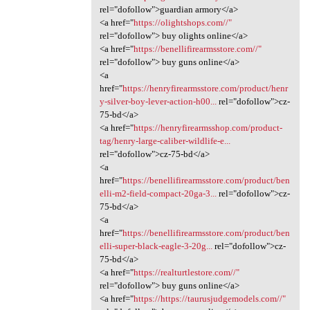
rel="dofollow">guardian armory</a>
<a href="
https://olightshops.com//"
rel="dofollow"> buy olights online</a>
<a href="
https://benellifirearmsstore.com//"
rel="dofollow"> buy guns online</a>
<a
href="
https://henryfirearmsstore.com/product/henr
y-silver-boy-lever-action-h00...
rel="dofollow">cz-
75-bd</a>
<a href="
https://henryfirearmsshop.com/product-
tag/henry-large-caliber-wildlife-e...
rel="dofollow">cz-75-bd</a>
<a
href="
https://benellifirearmsstore.com/product/ben
elli-m2-field-compact-20ga-3...
rel="dofollow">cz-
75-bd</a>
<a
href="
https://benellifirearmsstore.com/product/ben
elli-super-black-eagle-3-20g...
rel="dofollow">cz-
75-bd</a>
<a href="
https://realturtlestore.com//"
rel="dofollow"> buy guns online</a>
<a href="
https://https://taurusjudgemodels.com//"