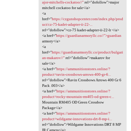
ajor-mitchells-cockatoo//"
rel="dofollow">major
mitchell cockatoo for sale</a>
<a
href="
https://czgunshopcenter.com/index.php/prod
uct/cz-75-kadet-adapter-ii-22-...
rel="dofollow">cz-75 kadet-adapter-ii-22-lr </a>
<a href=''
https://guardianarmoryllc.co//">guardian
armory</a>
<a
href="
https://guardianarmoryllc.co/product/bulgari
an-makarov//"
rel="dofollow">makarov for
sale</a>
<a href="
https://ammunitionstores.online/?
product=ravin-crossbows-arrows-400-gr-6...
rel="dofollow">Ravin Crossbows Arrows 400 Gr 6
Pack .003</a>
<a href="
https://ammunitionstores.online/?
product=rocky-mountain-rm405-od-green-c...
Mountain RM405 OD Green Crossbow
Package</a>
<a href="
https://ammunitionstores.online/?
product=wildgame-innovations-drt-8-mp-i...
rel="dofollow">Wildgame Innovations DRT 8 MP
IR Camera</a>