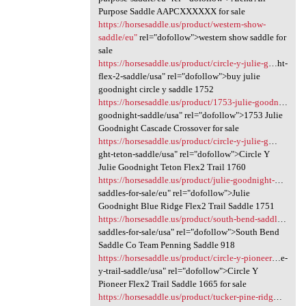
Purpose Saddle AAPCXXXXXX for sale
https://horsesaddle.us/product/western-show-
saddle/eu"
rel="dofollow">western show saddle for
sale
https://horsesaddle.us/product/circle-y-julie-g
…ht-
flex-2-saddle/usa" rel="dofollow">buy julie
goodnight circle y saddle 1752
https://horsesaddle.us/product/1753-julie-goodn
…
goodnight-saddle/usa" rel="dofollow">1753 Julie
Goodnight Cascade Crossover for sale
https://horsesaddle.us/product/circle-y-julie-g
…
ght-teton-saddle/usa" rel="dofollow">Circle Y
Julie Goodnight Teton Flex2 Trail 1760
https://horsesaddle.us/product/julie-goodnight-
…
saddles-for-sale/eu" rel="dofollow">Julie
Goodnight Blue Ridge Flex2 Trail Saddle 1751
https://horsesaddle.us/product/south-bend-saddl
…
saddles-for-sale/usa" rel="dofollow">South Bend
Saddle Co Team Penning Saddle 918
https://horsesaddle.us/product/circle-y-pioneer
…e-
y-trail-saddle/usa" rel="dofollow">Circle Y
Pioneer Flex2 Trail Saddle 1665 for sale
https://horsesaddle.us/product/tucker-pine-ridg
…