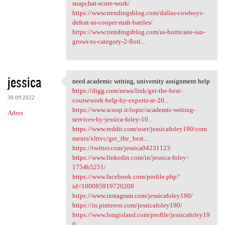
snapchat-score-work/
https://www.trendingsblog.com/dallas-cowboys-
defeat-as-cooper-rush-battles/
https://www.trendingsblog.com/as-hurricane-ian-
grows-to-category-2-flori...
jessica
need academic writing, university assignment help
need academic writing,
https://digg.com/news/link/get-the-best-
30.09.2022
coursework-help-by-experts-at-20...
https://www.scoop.it/topic/academic-writing-
Adres
services-by-jessica-foley-10...
https://www.reddit.com/user/jessicafoley190/com
ments/xlttvc/get_the_best...
https://twitter.com/jessica04231123
https://www.linkedin.com/in/jessica-foley-
1754b5251/
https://www.facebook.com/profile.php?
id=100085919720208
https://www.instagram.com/jessicafoley190/
https://in.pinterest.com/jessicafoley190/
https://www.longisland.com/profile/jessicafoley19
0