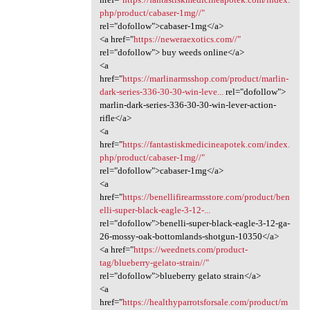
php/product/cabaser-1mg//"
rel="dofollow">cabaser-1mg</a>
<a href="
https://neweraexotics.com//"
rel="dofollow"> buy weeds online</a>
<a
href="
https://marlinarmsshop.com/product/marlin-
dark-series-336-30-30-win-leve...
rel="dofollow">
marlin-dark-series-336-30-30-win-lever-action-
rifle</a>
<a
href="
https://fantastiskmedicineapotek.com/index.
php/product/cabaser-1mg//"
rel="dofollow">cabaser-1mg</a>
<a
href="
https://benellifirearmsstore.com/product/ben
elli-super-black-eagle-3-12-...
rel="dofollow">benelli-super-black-eagle-3-12-ga-
26-mossy-oak-bottomlands-shotgun-10350</a>
<a href="
https://weednets.com/product-
tag/blueberry-gelato-strain//"
rel="dofollow">blueberry gelato strain</a>
<a
href="
https://healthyparrotsforsale.com/product/m