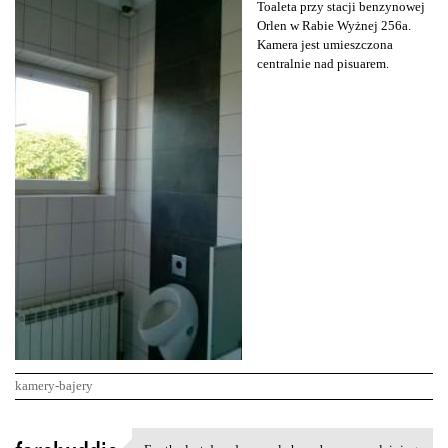
Toaleta przy stacji benzynowej
Orlen w Rabie Wyżnej 256a.
Kamera jest umieszczona
centralnie nad pisuarem.
kamery-bajery
K