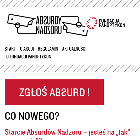
Przejdź
do
treści
START
O AKCJI
REGULAMIN
AKTUALNOŚCI
O FUNDACJI PANOPTYKON
CO NOWEGO?
Starcie Absurdów Nadzoru – jesteś na „tak”