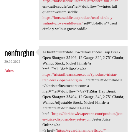
https://horsesaddle.us/product/wintec-full-quar
…
ern-trail-saddle/usa"rel="dofollow">wintec full
quarter western saddle
https://horsesaddle.us/product/used-circle-y-
walnut-grove-saddle/usa"
rel="dofollow">used
circle y walnut grove saddle
nenfnrghm
<a href=""rel="dofollow"></a>TriStar Trap Break
<a href=""rel="dofollow"></a
Open Shotgun 35406, 12 Gauge, 32", 2.75" Chmbr,
30.09.2022
Walnut Stock, Nickel Finish<a
href=""rel="dofollow"></a>
Adres
https://tristarfirearmstore.com/?product=tristar-
trap-break-open-shotgun...
href=""rel="dofollow">
</a>tristarfirearmstore.com<a
href=""rel="dofollow"></a>TriStar Trap Break
Open Shotgun 35404, 12 Gauge, 34", 2.75" Chmbr,
Walnut Adjustable Stock, Nickel Finish<a
href=""rel="dofollow"></a><a
href="
https://darkhawkvapecarts.com/product/jeet
er-juice-disposables-jeeter-ju...
Jeeter Juice
Online</a>
<a href="
https://guardianarmoryllc.co//"