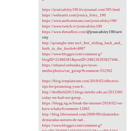
https://jessicafoley190.livejournal.com/395.html
https://weheartit.com/jessica_foley_190
https://www.authorstream.com/jessicafoley190/
https://www.twitch.tv/jessicafoley190
https://www.threadless.com/
@jessicafoley190/acti
vity
http://qxianghe.mee.nu/t_feet_sliding_back_and_
forth_in_the_forefo#c4887
https://www.blogger.com/comment.g?
blogID=22466381&postID=288236293827446...
https://ethanol.nebraska.gov/news-
media/photos/car_group/#comment-552502
https://blog.templateism.com/2019/05/effective-
tips-for-promoting-your-b...
http://sheffield2013.blogs.latrobe.edu.au/2013/06/
today-we-had-our-group...
https://blogg.ng.se/break-the-internet/2018/02/we-
have-a-baby#comment-12665
http://blog.librosenred.com/2009/09/efemerides-
destacadas-autores-de-rad...
https://www.blogger.com/comment.g?
blogID=7849962459250243713&postID=5344...