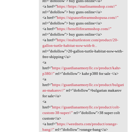
rel="dofollow"> buy guns online</a>
<a href="
https://https://marlinarmsshop.com//"
rel="dofollow"> buy guns online</a>
<a href="
https://sigsauerfirearmsshopusa.com//"
rel="dofollow"> buy guns online</a>
<a href="
https://benellifirearmsshop.com//"
rel="dofollow"> buy guns online</a>
<a href="
https://realturtlestore.com/product/20-
gallon-turtle-habitat-now-with-fr...
rel="dofollow">20-gallon-turtle-habitat-now-with-
free-shipping</a>
<a
href="
https://guardianarmoryllc.co/product/kahr-
p380//"
rel="dofollow"> kahr p380 for sale </a>
<a
href="
https://guardianarmoryllc.co/product/bulgari
an-makarov//"
rel="dofollow">bulgarian makarov
for sale</a>
<a
href="
https://guardianarmoryllc.co/product/colt-
custom-38-super//"
rel="dofollow">38 super colt
custom</a>
<a href="
https://weednets.com/product/orange-
bang//"
rel="dofollow">orange-bang</a>