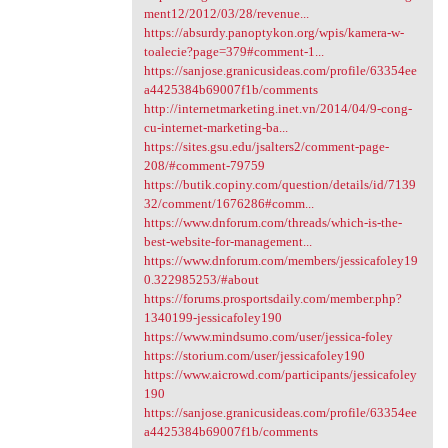
ment12/2012/03/28/revenue...
https://absurdy.panoptykon.org/wpis/kamera-w-
toalecie?page=379#comment-1...
https://sanjose.granicusideas.com/profile/63354ee
a4425384b69007f1b/comments
http://internetmarketing.inet.vn/2014/04/9-cong-
cu-internet-marketing-ba...
https://sites.gsu.edu/jsalters2/comment-page-
208/#comment-79759
https://butik.copiny.com/question/details/id/7139
32/comment/1676286#comm...
https://www.dnforum.com/threads/which-is-the-
best-website-for-management...
https://www.dnforum.com/members/jessicafoley19
0.322985253/#about
https://forums.prosportsdaily.com/member.php?
1340199-jessicafoley190
https://www.mindsumo.com/user/jessica-foley
https://storium.com/user/jessicafoley190
https://www.aicrowd.com/participants/jessicafoley
190
https://sanjose.granicusideas.com/profile/63354ee
a4425384b69007f1b/comments