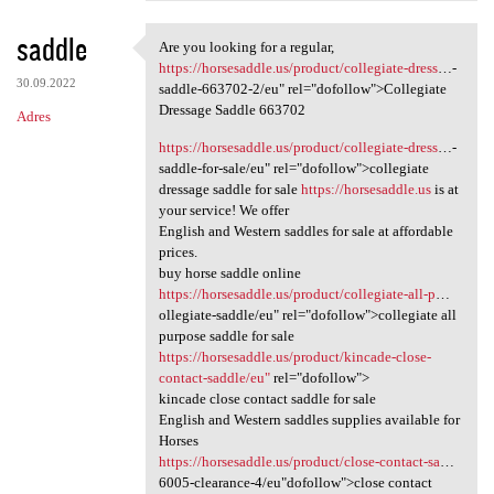
saddle
Are you looking for a regular,
Are you looking for a regular
https://horsesaddle.us/product/collegiate-dress
…-
30.09.2022
saddle-663702-2/eu" rel="dofollow">Collegiate
Dressage Saddle 663702
Adres
https://horsesaddle.us/product/collegiate-dress
…-
saddle-for-sale/eu" rel="dofollow">collegiate
dressage saddle for sale
https://horsesaddle.us
is at
your service! We offer
English and Western saddles for sale at affordable
prices.
buy horse saddle online
https://horsesaddle.us/product/collegiate-all-p
…
ollegiate-saddle/eu" rel="dofollow">collegiate all
purpose saddle for sale
https://horsesaddle.us/product/kincade-close-
contact-saddle/eu"
rel="dofollow">
kincade close contact saddle for sale
English and Western saddles supplies available for
Horses
https://horsesaddle.us/product/close-contact-sa
…
6005-clearance-4/eu"dofollow">close contact