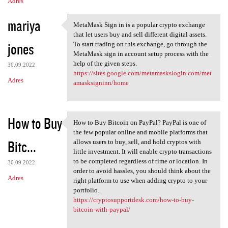
Adres
mariya
MetaMask Sign in is a popular crypto exchange
MetaMask Sign in is a popular
that let users buy and sell different digital assets.
jones
To start trading on this exchange, go through the
MetaMask sign in account setup process with the
help of the given steps.
30.09.2022
https://sites.google.com/metamaskslogin.com/met
Adres
amasksigninn/home
How to Buy
How to Buy Bitcoin on PayPal? PayPal is one of
How to Buy Bitcoin on PayPal?
the few popular online and mobile platforms that
Bitc...
allows users to buy, sell, and hold cryptos with
little investment. It will enable crypto transactions
to be completed regardless of time or location. In
30.09.2022
order to avoid hassles, you should think about the
Adres
right platform to use when adding crypto to your
portfolio.
https://cryptosupportdesk.com/how-to-buy-
bitcoin-with-paypal/