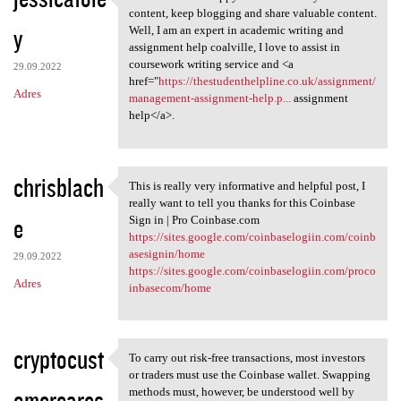
I found this and happy to
content, keep blogging and share valuable content.
y
Well, I am an expert in academic writing and
assignment help coalville, I love to assist in
coursework writing service and <a
29.09.2022
href="
https://thestudenthelpline.co.uk/assignment/
Adres
management-assignment-help.p...
assignment
help</a>.
chrisblach
This is really very informative and helpful post, I
This is really very
really want to tell you thanks for this Coinbase
e
Sign in | Pro Coinbase.com
https://sites.google.com/coinbaselogiin.com/coinb
asesignin/home
29.09.2022
https://sites.google.com/coinbaselogiin.com/proco
Adres
inbasecom/home
cryptocust
To carry out risk-free transactions, most investors
To carry out risk-free
or traders must use the Coinbase wallet. Swapping
omercares
methods must, however, be understood well by