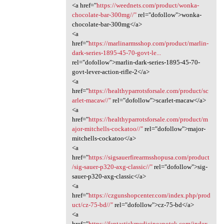
<a href="
https://weednets.com/product/wonka-
chocolate-bar-300mg//"
rel="dofollow">wonka-
chocolate-bar-300mg</a>
<a
href="
https://marlinarmsshop.com/product/marlin-
dark-series-1895-45-70-govt-le...
rel="dofollow">marlin-dark-series-1895-45-70-
govt-lever-action-rifle-2</a>
<a
href="
https://healthyparrotsforsale.com/product/sc
arlet-macaw//"
rel="dofollow">scarlet-macaw</a>
<a
href="
https://healthyparrotsforsale.com/product/m
ajor-mitchells-cockatoo//"
rel="dofollow">major-
mitchells-cockatoo</a>
<a
href="
https://sigsauerfirearmsshopusa.com/product
/sig-sauer-p320-axg-classic//"
rel="dofollow">sig-
sauer-p320-axg-classic</a>
<a
href="
https://czgunshopcenter.com/index.php/prod
uct/cz-75-bd//"
rel="dofollow">cz-75-bd</a>
<a
href="
https://fantastiskmedicineapotek.com/index.