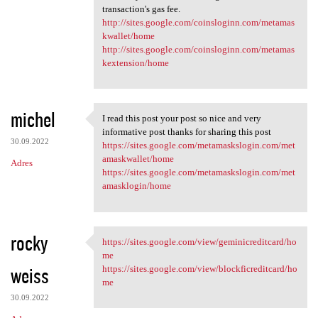
transaction's gas fee.
http://sites.google.com/coinsloginn.com/metamas
kwallet/home
http://sites.google.com/coinsloginn.com/metamas
kextension/home
michel
I read this post your post so nice and very
I read this post your post so
informative post thanks for sharing this post
30.09.2022
https://sites.google.com/metamaskslogin.com/met
amaskwallet/home
Adres
https://sites.google.com/metamaskslogin.com/met
amasklogin/home
rocky
https://sites.google.com/view/geminicreditcard/ho
https://sites.google.com/view
me
weiss
https://sites.google.com/view/blockficreditcard/ho
me
30.09.2022