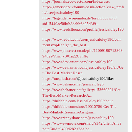
https://journals.eco-vector.com/index/user
http://gamerspark.vforums.co.uk/action/view_profi
le/user/jessicafoley190
https://legenden-von-andor.de/forum/ucp.php?
sid=5449ae58bfb8dabb6d05d3f9...
https://www.feedsfloor.com/profile/jessicafoley190
https://www.reddit.com/user/jessicafoley190/com
ments/xq4ihb/get_the_best...
https://www.pinterest.co.uk/pin/11009190713868
94829/?nic_v3=1a22CvhXq
https://www.deviantart.com/jessicafoley190
https://www.deviantart.com/jessicafoley190/art/Ge
t-The-Best-Market-Resea...
https://unsplash.com/
@jessicafoley190/likes
https://www.behance.net/jessicafoley6
https://www.behance.net/gallery/153669391/Get-
The-Best-Market-Research-A...
https://dribbble.com/JessicaFoley190/about
https://dribbble.com/shots/19515786-Get-The-
Best-Market-Research-Assignm...
https://www.zippyshare.com/jessicafoley190
https://www.evernote.com/shard/s342/client/snv?
noteGuid=9490d282-f3da-bc...