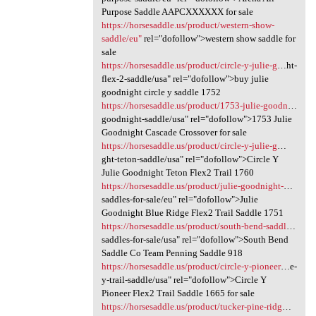
Purpose Saddle AAPCXXXXXX for sale
https://horsesaddle.us/product/western-show-
saddle/eu"
rel="dofollow">western show saddle for
sale
https://horsesaddle.us/product/circle-y-julie-g
…ht-
flex-2-saddle/usa" rel="dofollow">buy julie
goodnight circle y saddle 1752
https://horsesaddle.us/product/1753-julie-goodn
…
goodnight-saddle/usa" rel="dofollow">1753 Julie
Goodnight Cascade Crossover for sale
https://horsesaddle.us/product/circle-y-julie-g
…
ght-teton-saddle/usa" rel="dofollow">Circle Y
Julie Goodnight Teton Flex2 Trail 1760
https://horsesaddle.us/product/julie-goodnight-
…
saddles-for-sale/eu" rel="dofollow">Julie
Goodnight Blue Ridge Flex2 Trail Saddle 1751
https://horsesaddle.us/product/south-bend-saddl
…
saddles-for-sale/usa" rel="dofollow">South Bend
Saddle Co Team Penning Saddle 918
https://horsesaddle.us/product/circle-y-pioneer
…e-
y-trail-saddle/usa" rel="dofollow">Circle Y
Pioneer Flex2 Trail Saddle 1665 for sale
https://horsesaddle.us/product/tucker-pine-ridg
…