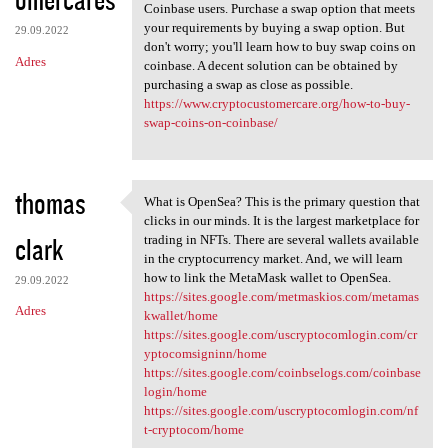
Coinbase users. Purchase a swap option that meets
your requirements by buying a swap option. But
29.09.2022
don't worry; you'll learn how to buy swap coins on
Adres
coinbase. A decent solution can be obtained by
purchasing a swap as close as possible.
https://www.cryptocustomercare.org/how-to-buy-
swap-coins-on-coinbase/
thomas
What is OpenSea? This is the primary question that
What is OpenSea? This is the
clicks in our minds. It is the largest marketplace for
clark
trading in NFTs. There are several wallets available
in the cryptocurrency market. And, we will learn
how to link the MetaMask wallet to OpenSea.
29.09.2022
https://sites.google.com/metmaskios.com/metamas
Adres
kwallet/home
https://sites.google.com/uscryptocomlogin.com/cr
yptocomsigninn/home
https://sites.google.com/coinbselogs.com/coinbase
login/home
https://sites.google.com/uscryptocomlogin.com/nf
t-cryptocom/home