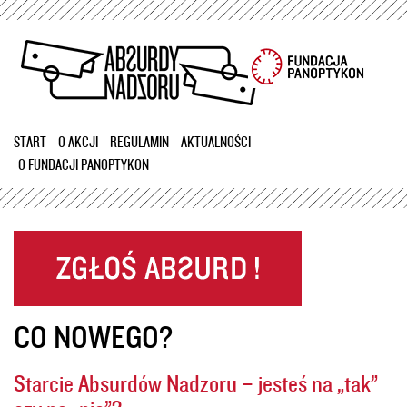
Przejdź
do
treści
START
O AKCJI
REGULAMIN
AKTUALNOŚCI
O FUNDACJI PANOPTYKON
CO NOWEGO?
Starcie Absurdów Nadzoru – jesteś na „tak”