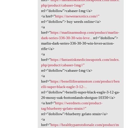
php/product/cabaser-1mg//"
rel="dofollow">cabaser-1mg</a>
<a href="
https://neweraexotics.com//"
rel="dofollow"> buy weeds online</a>
<a
href="
https://marlinarmsshop.com/product/marlin-
dark-series-336-30-30-win-leve...
rel="dofollow">
marlin-dark-series-336-30-30-win-lever-action-
rifle</a>
<a
href="
https://fantastiskmedicineapotek.com/index.
php/product/cabaser-1mg//"
rel="dofollow">cabaser-1mg</a>
<a
href="
https://benellifirearmsstore.com/product/ben
elli-super-black-eagle-3-12-...
rel="dofollow">benelli-super-black-eagle-3-12-ga-
26-mossy-oak-bottomlands-shotgun-10350</a>
<a href="
https://weednets.com/product-
tag/blueberry-gelato-strain//"
rel="dofollow">blueberry gelato strain</a>
<a
href="
https://healthyparrotsforsale.com/product/m