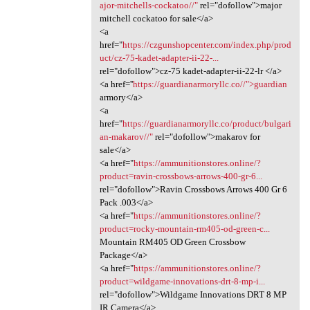
ajor-mitchells-cockatoo//"
rel="dofollow">major
mitchell cockatoo for sale</a>
<a
href="
https://czgunshopcenter.com/index.php/prod
uct/cz-75-kadet-adapter-ii-22-...
rel="dofollow">cz-75 kadet-adapter-ii-22-lr </a>
<a href=''
https://guardianarmoryllc.co//">guardian
armory</a>
<a
href="
https://guardianarmoryllc.co/product/bulgari
an-makarov//"
rel="dofollow">makarov for
sale</a>
<a href="
https://ammunitionstores.online/?
product=ravin-crossbows-arrows-400-gr-6...
rel="dofollow">Ravin Crossbows Arrows 400 Gr 6
Pack .003</a>
<a href="
https://ammunitionstores.online/?
product=rocky-mountain-rm405-od-green-c...
Mountain RM405 OD Green Crossbow
Package</a>
<a href="
https://ammunitionstores.online/?
product=wildgame-innovations-drt-8-mp-i...
rel="dofollow">Wildgame Innovations DRT 8 MP
IR Camera</a>