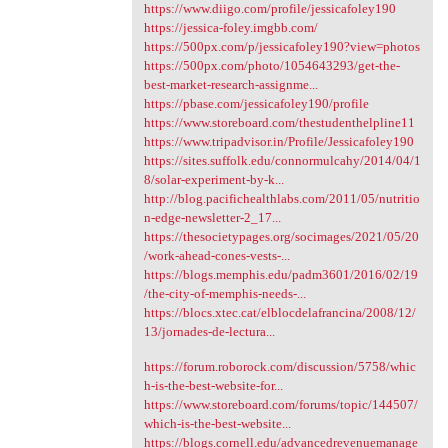
https://www.diigo.com/profile/jessicafoley190
https://jessica-foley.imgbb.com/
https://500px.com/p/jessicafoley190?view=photos
https://500px.com/photo/1054643293/get-the-
best-market-research-assignme...
https://pbase.com/jessicafoley190/profile
https://www.storeboard.com/thestudenthelpline11
https://www.tripadvisor.in/Profile/Jessicafoley190
https://sites.suffolk.edu/connormulcahy/2014/04/1
8/solar-experiment-by-k...
http://blog.pacifichealthlabs.com/2011/05/nutritio
n-edge-newsletter-2_17...
https://thesocietypages.org/socimages/2021/05/20
/work-ahead-cones-vests-...
https://blogs.memphis.edu/padm3601/2016/02/19
/the-city-of-memphis-needs-...
https://blocs.xtec.cat/elblocdelafrancina/2008/12/
13/jornades-de-lectura...
https://forum.roborock.com/discussion/5758/whic
h-is-the-best-website-for...
https://www.storeboard.com/forums/topic/144507/
which-is-the-best-website...
https://blogs.cornell.edu/advancedrevenuemanage