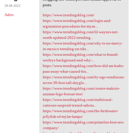
posts.
29.09.2022
Adres
https://www.trendingsblog.com/
https://www.trendingsblog.com/login-and-
registration-procedures-for-mysn...
https://www.trendingsblog.com/lil-waynes-net-
worth-updated-2022-trending...
https://www.trendingsblog.com/why-is-no-mercy-
in-mexico-trending-on-tikt...
https://www.trendingsblog.com/what-is-brandi-
worleys-background-and-why-...
https://www.trendingsblog.com/how-did-mr-krabs-
pass-away-what-caused-his...
https://www.trendingsblog.com/by-ugo-rondinone-
seven-30-foot-tall-dayglo...
https://www.trendingsblog.com/creator-makoto-
azumas-lego-bonsai-tree/
https://www.trendingsblog.com/traditional-
cartoons-suspend-tensed-sabota...
https://www.trendingsblog.com/the-freshwater-
jellyfish-of-mylar-lamps/
https://www.trendingsblog.com/primeliss-best-seo-
company/