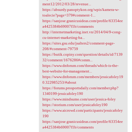
ment12/2012/03/28/revenue...
https://absurdy.panoptykon.org/wpis/kamera-w-
toalecie?page=379#comment-1...
https://sanjose.granicusideas.com/profile/63354ee
a4425384b69007f1b/comments
http://internetmarketing.inet.vn/2014/04/9-cong-
cu-internet-marketing-ba...
https://sites.gsu.edu/jsalters2/comment-page-
208/#comment-79759
https://butik.copiny.com/question/details/id/7139
32/comment/1676286#comm...
https://www.dnforum.com/threads/which-is-the-
best-website-for-management...
https://www.dnforum.com/members/jessicafoley19
0.322985253/#about
https://forums.prosportsdaily.com/member.php?
1340199-jessicafoley190
https://www.mindsumo.com/user/jessica-foley
https://storium.com/user/jessicafoley190
https://www.aicrowd.com/participants/jessicafoley
190
https://sanjose.granicusideas.com/profile/63354ee
a4425384b69007f1b/comments