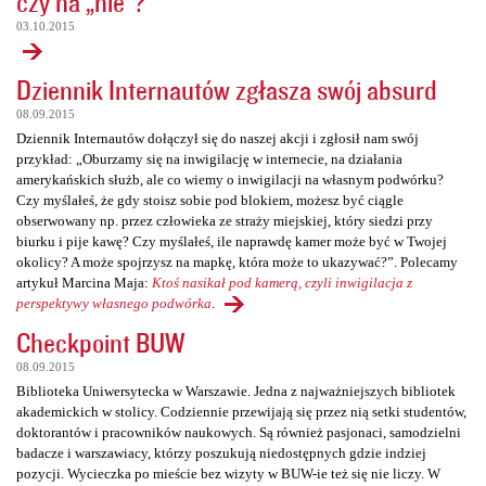
czy na „nie”?
03.10.2015
Dziennik Internautów zgłasza swój absurd
08.09.2015
Dziennik Internautów dołączył się do naszej akcji i zgłosił nam swój
przykład: „Oburzamy się na inwigilację w internecie, na działania
amerykańskich służb, ale co wiemy o inwigilacji na własnym podwórku?
Czy myślałeś, że gdy stoisz sobie pod blokiem, możesz być ciągle
obserwowany np. przez człowieka ze straży miejskiej, który siedzi przy
biurku i pije kawę? Czy myślałeś, ile naprawdę kamer może być w Twojej
okolicy? A może spojrzysz na mapkę, która może to ukazywać?”. Polecamy
artykuł Marcina Maja:
Ktoś nasikał pod kamerą, czyli inwigilacja z
perspektywy własnego podwórka
.
Checkpoint BUW
08.09.2015
Biblioteka Uniwersytecka w Warszawie. Jedna z najważniejszych bibliotek
akademickich w stolicy. Codziennie przewijają się przez nią setki studentów,
doktorantów i pracowników naukowych. Są również pasjonaci, samodzielni
badacze i warszawiacy, którzy poszukują niedostępnych gdzie indziej
pozycji. Wycieczka po mieście bez wizyty w BUW-ie też się nie liczy. W