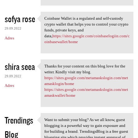
sofya rose
Coinbase Wallet is a regulated and self-custody
Coinbase Wallet is a
crypto wallet that helps you to control your crypto
29.09.2022
funds, private keys, and
data,
https://sites.google.com/coinbaselogiin.com/c
Adres
oinbasewallet/home
shira seea
Thanks for your content on this blog love for the
Thanks for your content on
writer. Kindly visit my blog.
29.09.2022
https://sites.google.com/metamaskslogin.com/met
amasklogin/home
Adres
https://sites.google.com/metamaskslogin.com/met
amaskwallet/home
Trendings
Want to submit your blog? As we all know, guest
Want to submit your blog? As
blogging is a powerful way to gain exposure and
Blog
for building a brand. TrendingsBlog is a free guest
blogging site which provides instant approval of