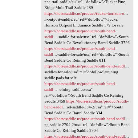
nne-trail-saddle/eu" rel="dofollow">Tucker Pine
Ridge Mule Trail Saddle 289
https://horsesaddle.us/product/tucker-horizon-o
…
n-outpost-saddle/eu" rel="dofollow">Tucker
Horizon Outpost Endurance Saddle 179 for sale
https://horsesaddle.us/product/south-bend-
saddl
…-saddle-for-sale/usa" rel="dofollow">South
Bend Saddle Co Revolutionary Barrel Saddle 3726
https://horsesaddle.us/product/south-bend-
saddl
…-saddle-for-sale/usa" rel="dofollow">South
Bend Saddle Co Reining Saddle 811
https://horsesaddle.us/product/south-bend-saddl
…
saddles-for-sale/usa" rel="dofollow">reining
saddle pads for sale
https://horsesaddle.us/product/south-bend-
saddl
…-reining-saddles/usa"
rel="dofollow">South Bend Saddle Co Reining
Saddle 3459
https://horsesaddle.us/product/south-
bend-saddl
…rel-saddle-334-2/usa" rel=">South
Bend Saddle Co Barrel Saddle 334
https://horsesaddle.us/product/south-bend-saddl
…
ng-saddle-2704-2/usa" rel="dofollow">South Bend
Saddle Co Reining Saddle 2704
https://horsesaddle.us/product/south-bend-saddl
…