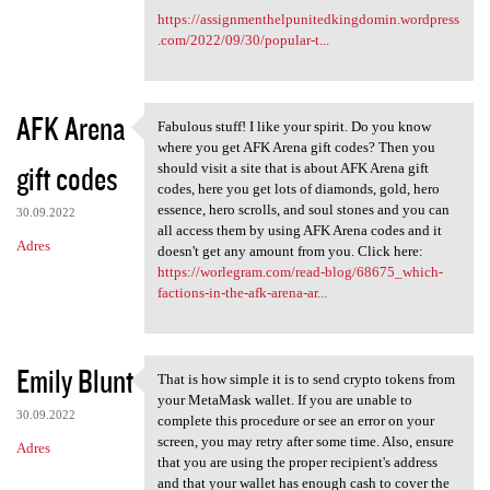
https://assignmenthelpunitedkingdomin.wordpress
.com/2022/09/30/popular-t...
AFK Arena
Fabulous stuff! I like your spirit. Do you know
Fabulous stuff! I like your
where you get AFK Arena gift codes? Then you
gift codes
should visit a site that is about AFK Arena gift
codes, here you get lots of diamonds, gold, hero
essence, hero scrolls, and soul stones and you can
30.09.2022
all access them by using AFK Arena codes and it
Adres
doesn't get any amount from you. Click here:
https://worlegram.com/read-blog/68675_which-
factions-in-the-afk-arena-ar...
Emily Blunt
That is how simple it is to send crypto tokens from
That is how simple it is to
your MetaMask wallet. If you are unable to
30.09.2022
complete this procedure or see an error on your
screen, you may retry after some time. Also, ensure
Adres
that you are using the proper recipient's address
and that your wallet has enough cash to cover the