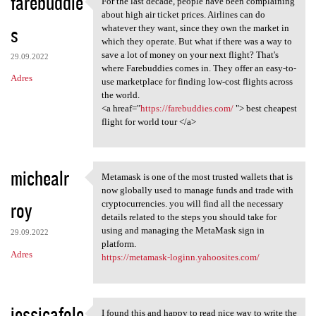
farebuddie
For the last decade, people have been complaining
For the last decade, people
o
about high air ticket prices. Airlines can do
s
m
whatever they want, since they own the market in
which they operate. But what if there was a way to
e
save a lot of money on your next flight? That's
29.09.2022
n
where Farebuddies comes in. They offer an easy-to-
Adres
use marketplace for finding low-cost flights across
t
the world.
a
<a hreaf="
https://farebuddies.com/
"> best cheapest
flight for world tour </a>
r
z
e
michealr
Metamask is one of the most trusted wallets that is
Metamask is one of the most
now globally used to manage funds and trade with
roy
cryptocurrencies. you will find all the necessary
details related to the steps you should take for
using and managing the MetaMask sign in
29.09.2022
platform.
Adres
https://metamask-loginn.yahoosites.com/
jessicafole
I found this and happy to read nice way to write the