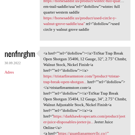
https://horsesaddle.us/product/wintec-full-quar
…
ern-trail-saddle/usa"rel="dofollow">wintec full
quarter western saddle
https://horsesaddle.us/product/used-circle-y-
walnut-grove-saddle/usa"
rel="dofollow">used
circle y walnut grove saddle
nenfnrghm
<a href=""rel="dofollow"></a>TriStar Trap Break
<a href=""rel="dofollow"></a
Open Shotgun 35406, 12 Gauge, 32", 2.75" Chmbr,
30.09.2022
Walnut Stock, Nickel Finish<a
href=""rel="dofollow"></a>
Adres
https://tristarfirearmstore.com/?product=tristar-
trap-break-open-shotgun...
href=""rel="dofollow">
</a>tristarfirearmstore.com<a
href=""rel="dofollow"></a>TriStar Trap Break
Open Shotgun 35404, 12 Gauge, 34", 2.75" Chmbr,
Walnut Adjustable Stock, Nickel Finish<a
href=""rel="dofollow"></a><a
href="
https://darkhawkvapecarts.com/product/jeet
er-juice-disposables-jeeter-ju...
Jeeter Juice
Online</a>
<a href="
https://guardianarmoryllc.co//"