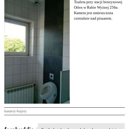
Toaleta przy stacji benzynowej
Orlen w Rabie Wyżnej 256a.
Kamera jest umieszczona
centralnie nad pisuarem.
kamery-bajery
K