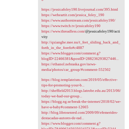
https://jessicafoley190.livejournal.com/395.html
https://weheartit.com/jessica_foley_190
https://www.authorstream.com/jessicafoley190/
https://www.twitch.tv/jessicafoley190
https://www.threadless.com/
@jessicafoley190/acti
vity
http://qxianghe.mee.nu/t_feet_sliding_back_and_
forth_in_the_forefo#c4887
https://www.blogger.com/comment.g?
blogID=22466381&postID=288236293827446...
https://ethanol.nebraska.gov/news-
media/photos/car_group/#comment-552502
https://blog.templateism.com/2019/05/effective-
tips-for-promoting-your-b...
http://sheffield2013.blogs.latrobe.edu.au/2013/06/
today-we-had-our-group...
https://blogg.ng.se/break-the-internet/2018/02/we-
have-a-baby#comment-12665
http://blog.librosenred.com/2009/09/efemerides-
destacadas-autores-de-rad...
https://www.blogger.com/comment.g?
blogID=7849962459250243713&postID=5344...