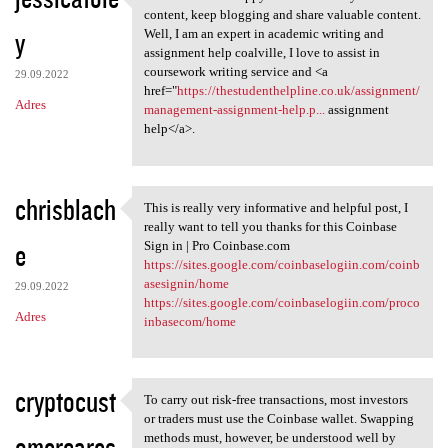
I found this and happy to
content, keep blogging and share valuable content.
y
Well, I am an expert in academic writing and
assignment help coalville, I love to assist in
coursework writing service and <a
29.09.2022
href="
https://thestudenthelpline.co.uk/assignment/
Adres
management-assignment-help.p...
assignment
help</a>.
chrisblach
This is really very informative and helpful post, I
This is really very
really want to tell you thanks for this Coinbase
e
Sign in | Pro Coinbase.com
https://sites.google.com/coinbaselogiin.com/coinb
asesignin/home
29.09.2022
https://sites.google.com/coinbaselogiin.com/proco
Adres
inbasecom/home
cryptocust
To carry out risk-free transactions, most investors
To carry out risk-free
or traders must use the Coinbase wallet. Swapping
omercares
methods must, however, be understood well by