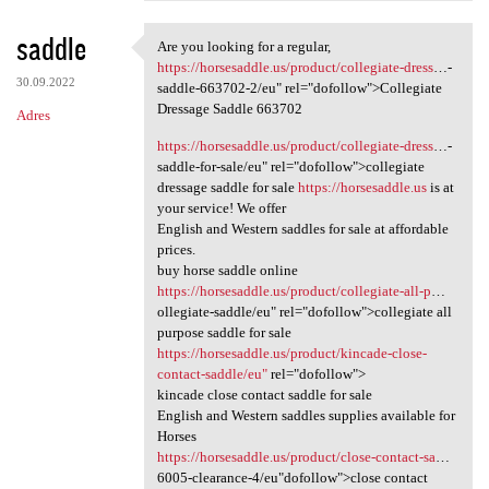
saddle
Are you looking for a regular,
Are you looking for a regular
https://horsesaddle.us/product/collegiate-dress
…-
30.09.2022
saddle-663702-2/eu" rel="dofollow">Collegiate
Dressage Saddle 663702
Adres
https://horsesaddle.us/product/collegiate-dress
…-
saddle-for-sale/eu" rel="dofollow">collegiate
dressage saddle for sale
https://horsesaddle.us
is at
your service! We offer
English and Western saddles for sale at affordable
prices.
buy horse saddle online
https://horsesaddle.us/product/collegiate-all-p
…
ollegiate-saddle/eu" rel="dofollow">collegiate all
purpose saddle for sale
https://horsesaddle.us/product/kincade-close-
contact-saddle/eu"
rel="dofollow">
kincade close contact saddle for sale
English and Western saddles supplies available for
Horses
https://horsesaddle.us/product/close-contact-sa
…
6005-clearance-4/eu"dofollow">close contact