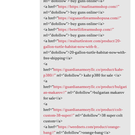
rel="dofollow"> buy guns online</a>
<a href="
https://https://marlinarmsshop.com//"
rel="dofollow"> buy guns online</a>
<a href="
https://sigsauerfirearmsshopusa.com//"
rel="dofollow"> buy guns online</a>
<a href="
https://benellifirearmsshop.com//"
rel="dofollow"> buy guns online</a>
<a href="
https://realturtlestore.com/product/20-
gallon-turtle-habitat-now-with-fr...
rel="dofollow">20-gallon-turtle-habitat-now-with-
free-shipping</a>
<a
href="
https://guardianarmoryllc.co/product/kahr-
p380//"
rel="dofollow"> kahr p380 for sale </a>
<a
href="
https://guardianarmoryllc.co/product/bulgari
an-makarov//"
rel="dofollow">bulgarian makarov
for sale</a>
<a
href="
https://guardianarmoryllc.co/product/colt-
custom-38-super//"
rel="dofollow">38 super colt
custom</a>
<a href="
https://weednets.com/product/orange-
bang//"
rel="dofollow">orange-bang</a>