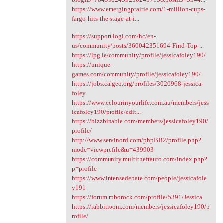
https://www.emergingprairie.com/1-million-cups-
fargo-hits-the-stage-at-i...
https://support.logi.com/hc/en-
us/community/posts/360042351694-Find-Top-...
https://lpg.ie/community/profile/jessicafoley190/
https://unique-
games.com/community/profile/jessicafoley190/
https://jobs.calgeo.org/profiles/3020968-jessica-
foley
https://www.colourinyourlife.com.au/members/jess
icafoley190/profile/edit...
https://bizzbinable.com/members/jessicafoley190/
profile/
http://www.servinord.com/phpBB2/profile.php?
mode=viewprofile&u=439903
https://community.multitheftauto.com/index.php?
p=profile
https://www.intensedebate.com/people/jessicafole
y191
https://forum.roborock.com/profile/5391/Jessica
https://rabbitroom.com/members/jessicafoley190/p
rofile/