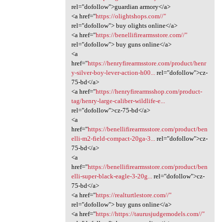
rel="dofollow">guardian armory</a>
<a href="
https://olightshops.com//"
rel="dofollow"> buy olights online</a>
<a href="
https://benellifirearmsstore.com//"
rel="dofollow"> buy guns online</a>
<a
href="
https://henryfirearmsstore.com/product/henr
y-silver-boy-lever-action-h00...
rel="dofollow">cz-
75-bd</a>
<a href="
https://henryfirearmsshop.com/product-
tag/henry-large-caliber-wildlife-e...
rel="dofollow">cz-75-bd</a>
<a
href="
https://benellifirearmsstore.com/product/ben
elli-m2-field-compact-20ga-3...
rel="dofollow">cz-
75-bd</a>
<a
href="
https://benellifirearmsstore.com/product/ben
elli-super-black-eagle-3-20g...
rel="dofollow">cz-
75-bd</a>
<a href="
https://realturtlestore.com//"
rel="dofollow"> buy guns online</a>
<a href="
https://https://taurusjudgemodels.com//"