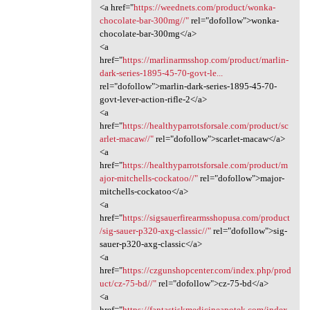
<a href="
https://weednets.com/product/wonka-
chocolate-bar-300mg//"
rel="dofollow">wonka-
chocolate-bar-300mg</a>
<a
href="
https://marlinarmsshop.com/product/marlin-
dark-series-1895-45-70-govt-le...
rel="dofollow">marlin-dark-series-1895-45-70-
govt-lever-action-rifle-2</a>
<a
href="
https://healthyparrotsforsale.com/product/sc
arlet-macaw//"
rel="dofollow">scarlet-macaw</a>
<a
href="
https://healthyparrotsforsale.com/product/m
ajor-mitchells-cockatoo//"
rel="dofollow">major-
mitchells-cockatoo</a>
<a
href="
https://sigsauerfirearmsshopusa.com/product
/sig-sauer-p320-axg-classic//"
rel="dofollow">sig-
sauer-p320-axg-classic</a>
<a
href="
https://czgunshopcenter.com/index.php/prod
uct/cz-75-bd//"
rel="dofollow">cz-75-bd</a>
<a
href="
https://fantastiskmedicineapotek.com/index.