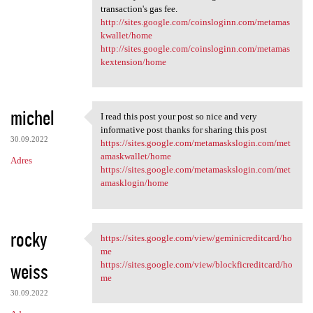
transaction's gas fee.
http://sites.google.com/coinsloginn.com/metamas
kwallet/home
http://sites.google.com/coinsloginn.com/metamas
kextension/home
michel
I read this post your post so nice and very
I read this post your post so
informative post thanks for sharing this post
30.09.2022
https://sites.google.com/metamaskslogin.com/met
amaskwallet/home
Adres
https://sites.google.com/metamaskslogin.com/met
amasklogin/home
rocky
https://sites.google.com/view/geminicreditcard/ho
https://sites.google.com/view
me
weiss
https://sites.google.com/view/blockficreditcard/ho
me
30.09.2022