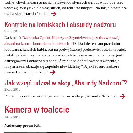
wolnej chwili można tu pójść na kawę, do słynnych ogrodów lub obejrzeć
wystawę. Wszystko dla wszystkich, od ręki i na miejscu. No tak, ale najpierw
trzeba się dostać do środka.
Kontrole na lotniskach i absurdy nadzoru
01.09.2015
Na łamach
Dziennika Opinii, Katarzyna Szymielewicz przedstawia swój
absurd nadzoru – kontrole na lotniskach
: „Dokładnie ten sam przedmiot –
ładowarka, kawałek kabla, but na podwyższonej podeszwie, pasek, kawałek
metalu gdzieś przy ciele, czy coś w kształcie tuby – raz uruchamia sygnał
ostrzegawczy i oznacza stracone 15 minut na dodatkowe sprawdzenie, a
innym razem okazuje się zupełnie niewidzialny”. A jaki absurd nadzoru
uwiera Ciebie najbardziej?
Jak wziąć udział w akcji „Absurdy Nadzoru"?
25.08.2015
Poznaj 5 sposobów na zaangażowanie się w akcję „Absurdy Nadzoru".
Kamera w toalecie
10.09.2015
Nadesłany przez:
F.Sz