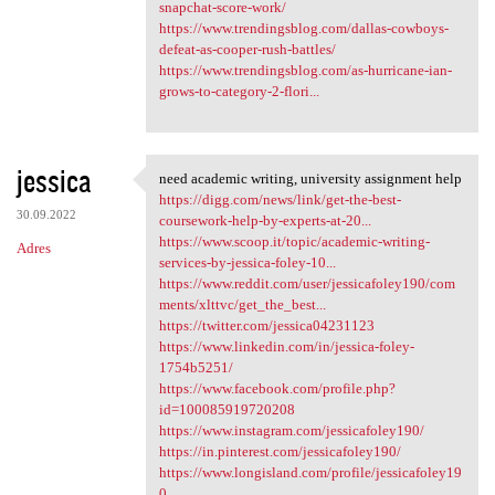
snapchat-score-work/
https://www.trendingsblog.com/dallas-cowboys-
defeat-as-cooper-rush-battles/
https://www.trendingsblog.com/as-hurricane-ian-
grows-to-category-2-flori...
jessica
need academic writing, university assignment help
need academic writing,
https://digg.com/news/link/get-the-best-
30.09.2022
coursework-help-by-experts-at-20...
https://www.scoop.it/topic/academic-writing-
Adres
services-by-jessica-foley-10...
https://www.reddit.com/user/jessicafoley190/com
ments/xlttvc/get_the_best...
https://twitter.com/jessica04231123
https://www.linkedin.com/in/jessica-foley-
1754b5251/
https://www.facebook.com/profile.php?
id=100085919720208
https://www.instagram.com/jessicafoley190/
https://in.pinterest.com/jessicafoley190/
https://www.longisland.com/profile/jessicafoley19
0