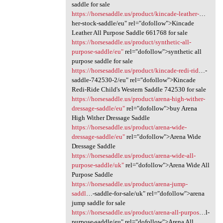
saddle for sale
https://horsesaddle.us/product/kincade-leather-
…
her-stock-saddle/eu" rel="dofollow">Kincade
Leather All Purpose Saddle 661768 for sale
https://horsesaddle.us/product/synthetic-all-
purpose-saddle/eu"
rel="dofollow">synthetic all
purpose saddle for sale
https://horsesaddle.us/product/kincade-redi-rid
…-
saddle-742530-2/eu" rel="dofollow">Kincade
Redi-Ride Child's Western Saddle 742530 for sale
https://horsesaddle.us/product/arena-high-wither-
dressage-saddle/eu"
rel="dofollow">buy Arena
High Wither Dressage Saddle
https://horsesaddle.us/product/arena-wide-
dressage-saddle/eu"
rel="dofollow">Arena Wide
Dressage Saddle
https://horsesaddle.us/product/arena-wide-all-
purpose-saddle/uk"
rel="dofollow">Arena Wide All
Purpose Saddle
https://horsesaddle.us/product/arena-jump-
saddl
…-saddle-for-sale/uk" rel="dofollow">arena
jump saddle for sale
https://horsesaddle.us/product/arena-all-purpos
…l-
purpose-saddle/eu" rel="dofollow">Arena All