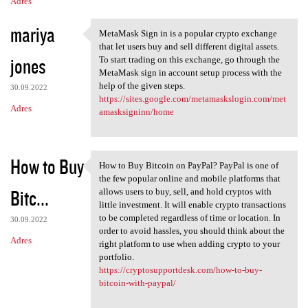
Adres
mariya
MetaMask Sign in is a popular crypto exchange
MetaMask Sign in is a popular
that let users buy and sell different digital assets.
jones
To start trading on this exchange, go through the
MetaMask sign in account setup process with the
help of the given steps.
30.09.2022
https://sites.google.com/metamaskslogin.com/met
Adres
amasksigninn/home
How to Buy
How to Buy Bitcoin on PayPal? PayPal is one of
How to Buy Bitcoin on PayPal?
the few popular online and mobile platforms that
Bitc...
allows users to buy, sell, and hold cryptos with
little investment. It will enable crypto transactions
to be completed regardless of time or location. In
30.09.2022
order to avoid hassles, you should think about the
Adres
right platform to use when adding crypto to your
portfolio.
https://cryptosupportdesk.com/how-to-buy-
bitcoin-with-paypal/