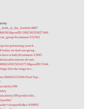
l
tivity
d_forth_in_the_forefo#c4887
2466381&postID=288236293827446...
os/car_group/#comment-552502
ips-for-promoting-your-b...
06/today-we-had-our-group...
2/we-have-a-baby#comment-12665
estacadas-autores-de-rad...
849962459250243713&postID=5344...
rgo-hits-the-stage-at-i...
osts/360042351694-Find-Top-...
/
sicafoley190/
foley
icafoley190/profile/edit...
/profile/
?mode=viewprofile&u=439903