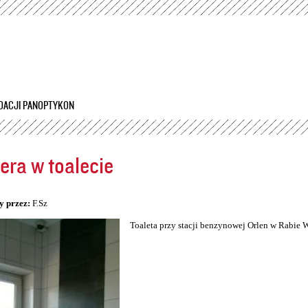
Przejdź
do
treści
DACJI PANOPTYKON
ra w toalecie
5
y przez:
F.Sz
Toaleta przy stacji benzynowej Orlen w Rabie 