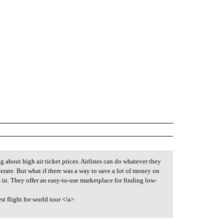
 about high air ticket prices. Airlines can do whatever they
rate. But what if there was a way to save a lot of money on
in. They offer an easy-to-use marketplace for finding low-
st flight for world tour </a>