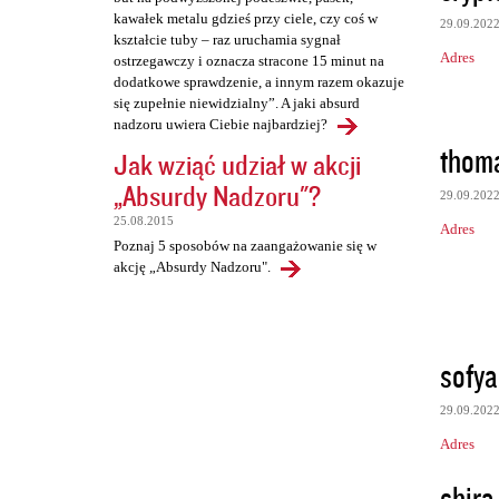
kawałek metalu gdzieś przy ciele, czy coś w
29.09.202
kształcie tuby – raz uruchamia sygnał
Adres
ostrzegawczy i oznacza stracone 15 minut na
dodatkowe sprawdzenie, a innym razem okazuje
się zupełnie niewidzialny”. A jaki absurd
nadzoru uwiera Ciebie najbardziej?
thoma
Jak wziąć udział w akcji
„Absurdy Nadzoru"?
29.09.202
25.08.2015
Adres
Poznaj 5 sposobów na zaangażowanie się w
akcję „Absurdy Nadzoru".
sofya
29.09.202
Adres
shira