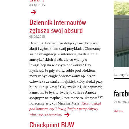
03.10.2015
Dziennik Internautów
zgłasza swój absurd
08.09.2015
Dziennik Internautów dołączył się do naszej
akcji i zgłosił nam swój przykład: „Oburzamy
się na inwigilację w internecie, na działania
amerykańskich służb, ale co wiemy o
inwigilacji na własnym podwórku? Czy
myślałeś, że gdy stoisz sobie pod blokiem,
kamery-b
możesz być ciągle obserwowany np. przez
człowieka ze straży miejskiej, który siedzi przy
biurku i pije kawę? Czy myślałeś, ile naprawdę
K
fareb
kamer może być w Twojej okolicy? A może
o
spojrzysz na mapkę, która może to ukazywać?”.
29.09.202
Polecamy artykuł Marcina Maja:
Ktoś nasikał
m
pod kamerą, czyli inwigilacja z perspektywy
Adres
e
własnego podwórka
.
n
Checkpoint BUW