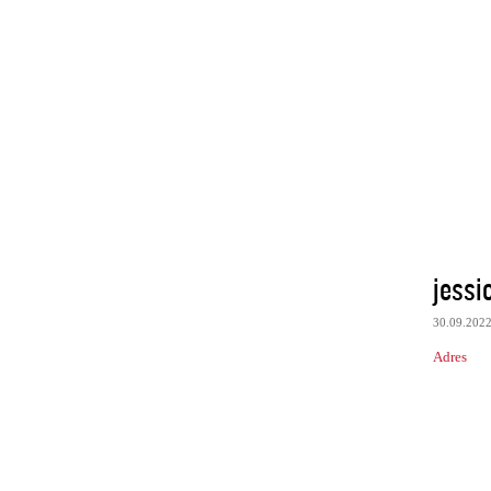
jessi
30.09.202
Adres