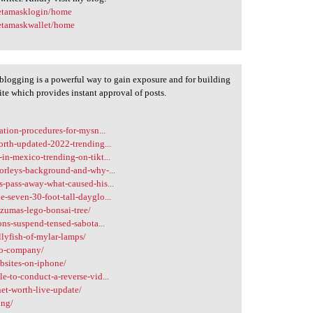
metamasklogin/home
metamaskwallet/home
blogging is a powerful way to gain exposure and for building
ite which provides instant approval of posts.
ation-procedures-for-mysn...
orth-updated-2022-trending...
in-mexico-trending-on-tikt...
orleys-background-and-why-...
-pass-away-what-caused-his...
-seven-30-foot-tall-dayglo...
zumas-lego-bonsai-tree/
ons-suspend-tensed-sabota...
llyfish-of-mylar-lamps/
eo-company/
bsites-on-iphone/
-to-conduct-a-reverse-vid...
et-worth-live-update/
ing/