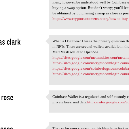
To carry out risk-free
must, however, be understood well by Coinbase u
2
buying a swap option. But don't worry; you'll le
be obtained by purchasing a swap as close as pos
https://www.cryptocustomercare.org/how-to-buy
s clark
What is OpenSea? This is the primary question that
What is OpenSea? This is the
in NFTs. There are several wallets available in t
2
MetaMask wallet to OpenSea.
https://sites.google.com/metmaskios.com/meta
https://sites.google.com/uscryptocomlogin.co
https://sites.google.com/coinbselogs.com/coinb
https://sites.google.com/uscryptocomlogin.com
 rose
Coinbase Wallet is a regulated and self-custody c
Coinbase Wallet is a
private keys, and data,
https://sites.google.com/
2
 seea
Thanks for your content on this blog love for the 