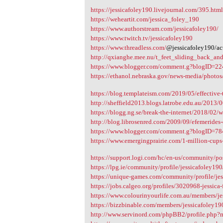
https://jessicafoley190.livejournal.com/395.htm
https://weheartit.com/jessica_foley_190
https://www.authorstream.com/jessicafoley190/
https://www.twitch.tv/jessicafoley190
https://www.threadless.com/
@jessicafoley190/ac
http://qxianghe.mee.nu/t_feet_sliding_back_an
https://www.blogger.com/comment.g?blogID=2
https://ethanol.nebraska.gov/news-media/phot
https://blog.templateism.com/2019/05/effective-t
http://sheffield2013.blogs.latrobe.edu.au/2013/
https://blogg.ng.se/break-the-internet/2018/0
http://blog.librosenred.com/2009/09/efemerides-d
https://www.blogger.com/comment.g?blogID=7
https://www.emergingprairie.com/1-million-cups-fa
https://support.logi.com/hc/en-us/community/p
https://lpg.ie/community/profile/jessicafoley190
https://unique-games.com/community/profile/jes
https://jobs.calgeo.org/profiles/3020968-jessica-
https://www.colourinyourlife.com.au/members/jess
https://bizzbinable.com/members/jessicafoley190
http://www.servinord.com/phpBB2/profile.php