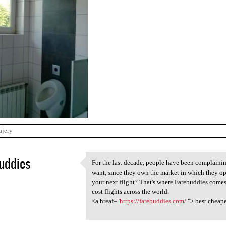
ajery
uddies
For the last decade, people have been complaining
For the last decade, people
want, since they own the market in which they ope
2
your next flight? That's where Farebuddies comes 
cost flights across the world.
<a hreaf="
https://farebuddies.com/
"> best cheape