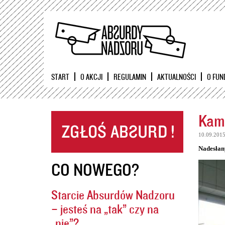
START
O AKCJI
REGULAMIN
AKTUALNOŚCI
O FUN
Kame
10.09.201
Nadesłan
CO NOWEGO?
Starcie Absurdów Nadzoru
– jesteś na „tak” czy na
„nie”?