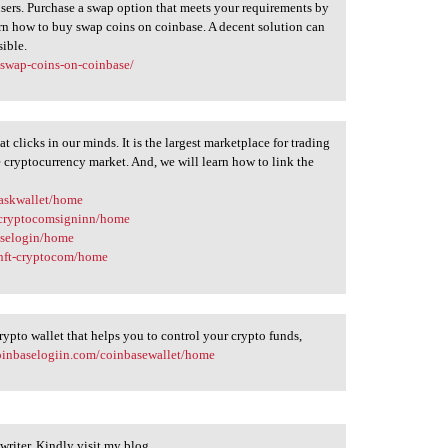
sers. Purchase a swap option that meets your requirements by
arn how to buy swap coins on coinbase. A decent solution can
sible.
-swap-coins-on-coinbase/
 clicks in our minds. It is the largest marketplace for trading
he cryptocurrency market. And, we will learn how to link the
maskwallet/home
m/cryptocomsigninn/home
aselogin/home
/nft-cryptocom/home
rypto wallet that helps you to control your crypto funds,
coinbaselogiin.com/coinbasewallet/home
writer. Kindly visit my blog.