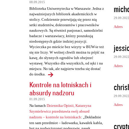
t
08.09.2015
miche
a
Biblioteka Uniwersytecka w Warszawie. Jedna z
najważniejszych bibliotek akademickich w
r
29.09.202
stolicy. Codziennie przewijają się przez nią
z
setki studentów, doktorantów i pracowników
Adres
naukowych. Są również pasjonaci, samodzielni
e
badacze i warszawiacy, którzy poszukują
niedostępnych gdzie indziej pozycji.
jessi
Wycieczka po mieście bez wizyty w BUW-ie też
się nie liczy. W wolnej chwili można tu pójść na
29.09.202
kawę, do słynnych ogrodów lub obejrzeć
wystawę. Wszystko dla wszystkich, od ręki i na
Adres
miejscu. No tak, ale najpierw trzeba się dostać
do środka.
Kontrole na lotniskach i
chris
absurdy nadzoru
29.09.202
01.09.2015
Adres
Na łamach
Dziennika Opinii, Katarzyna
Szymielewicz przedstawia swój absurd
nadzoru – kontrole na lotniskach
: „Dokładnie
crypt
ten sam przedmiot – ładowarka, kawałek kabla,
but na podwyższonej podeszwie, pasek,