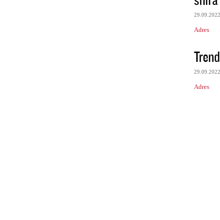
29.09.202
Adres
Trend
29.09.202
Adres