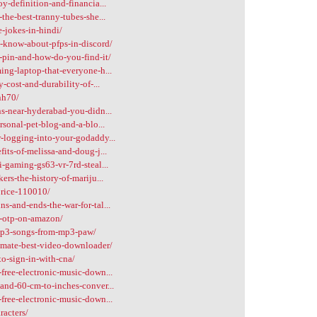
y-definition-and-financia...
he-best-tranny-tubes-she...
-jokes-in-hindi/
-know-about-pfps-in-discord/
-pin-and-how-do-you-find-it/
ing-laptop-that-everyone-h...
-cost-and-durability-of-...
nh70/
ns-near-hyderabad-you-didn...
sonal-pet-blog-and-a-blo...
-logging-into-your-godaddy...
its-of-melissa-and-doug-j...
-gaming-gs63-vr-7rd-steal...
rs-the-history-of-mariju...
price-110010/
-and-ends-the-war-for-tal...
n-otp-on-amazon/
mp3-songs-from-mp3-paw/
2mate-best-video-downloader/
to-sign-in-with-cna/
free-electronic-music-down...
and-60-cm-to-inches-conver...
free-electronic-music-down...
racters/