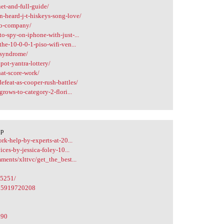
et-and-full-guide/
-heard-j-t-hiskeys-song-love/
eo-company/
o-spy-on-iphone-with-just-...
he-10-0-0-1-piso-wifi-ven...
-syndrome/
pot-yantra-lottery/
at-score-work/
feat-as-cooper-rush-battles/
rows-to-category-2-flori...
lp
rk-help-by-experts-at-20...
ces-by-jessica-foley-10...
ments/xlttvc/get_the_best...
b5251/
085919720208
190