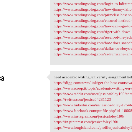
https://www.trendingsblog.com/login-to-hdintran
https://www.trendingsblog.com/how-jimmy-fallon
https://www.trendingsblog.com/primeliss-best-s
https://www.trendingsblog.com/ensured-method-t
https://www.trendingsblog.com/how-can-i-go-to-t
https://www.trendingsblog.com/tiger-with-down
https://www.trendingsblog.com/result-of-the-jack
https://www.trendingsblog.com/how-does-snapch
https://www.trendingsblog.com/dallas-cowboys-de
https://www.trendingsblog.com/as-hurricane-ian-g
ca
need academic writing, university assignment he
need academic writing,
https://digg.com/news/link/get-the-best-coursewo
2
https://www.scoop.it/topic/academic-writing-servi
https://www.reddit.com/user/jessicafoley190/com
https://twitter.com/jessica04231123
https://www.linkedin.com/in/jessica-foley-1754
https://www.facebook.com/profile.php?id=100
https://www.instagram.com/jessicafoley190/
https://in.pinterest.com/jessicafoley190/
https://www.longisland.com/profile/jessicafoley