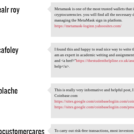
alr roy
Metamask is one of the most trusted wallets that
Metamask is one of the most
cryptocurrencies. you will find all the necessary 
2
managing the MetaMask sign in platform.
https://metamask-loginn.yahoosites.com/
cafoley
I found this and happy to read nice way to write 
I found this and happy to
am an expert in academic writing and assignment h
2
and <a href="
https://thestudenthelpline.co.uk/a
help</a>.
blache
This is really very informative and helpful post, I
This is really very
Coinbase.com
2
https://sites.google.com/coinbaselogiin.com/co
https://sites.google.com/coinbaselogiin.com/p
ocustomercares
To carry out risk-free transactions, most investo