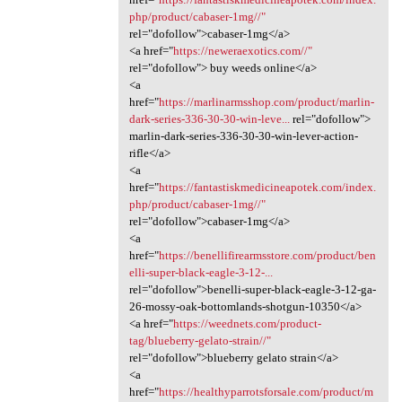
php/product/cabaser-1mg//"
rel="dofollow">cabaser-1mg</a>
<a href="
https://neweraexotics.com//"
rel="dofollow"> buy weeds online</a>
<a
href="
https://marlinarmsshop.com/product/marlin-
dark-series-336-30-30-win-leve...
rel="dofollow">
marlin-dark-series-336-30-30-win-lever-action-
rifle</a>
<a
href="
https://fantastiskmedicineapotek.com/index.
php/product/cabaser-1mg//"
rel="dofollow">cabaser-1mg</a>
<a
href="
https://benellifirearmsstore.com/product/ben
elli-super-black-eagle-3-12-...
rel="dofollow">benelli-super-black-eagle-3-12-ga-
26-mossy-oak-bottomlands-shotgun-10350</a>
<a href="
https://weednets.com/product-
tag/blueberry-gelato-strain//"
rel="dofollow">blueberry gelato strain</a>
<a
href="
https://healthyparrotsforsale.com/product/m