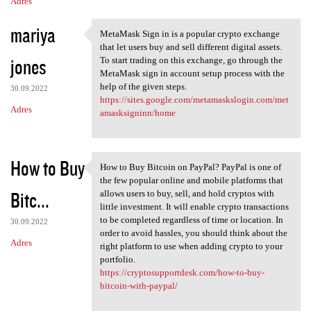
Adres
mariya
MetaMask Sign in is a popular crypto exchange
MetaMask Sign in is a popular
that let users buy and sell different digital assets.
jones
To start trading on this exchange, go through the
MetaMask sign in account setup process with the
help of the given steps.
30.09.2022
https://sites.google.com/metamaskslogin.com/met
Adres
amasksigninn/home
How to Buy
How to Buy Bitcoin on PayPal? PayPal is one of
How to Buy Bitcoin on PayPal?
the few popular online and mobile platforms that
Bitc...
allows users to buy, sell, and hold cryptos with
little investment. It will enable crypto transactions
to be completed regardless of time or location. In
30.09.2022
order to avoid hassles, you should think about the
Adres
right platform to use when adding crypto to your
portfolio.
https://cryptosupportdesk.com/how-to-buy-
bitcoin-with-paypal/