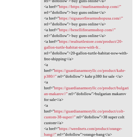
rel="dofollow"> buy guns online</a>
<a href="
https://https://marlinarmsshop.com//"
rel="dofollow"> buy guns online</a>
<a href="
https://sigsauerfirearmsshopusa.com//"
rel="dofollow"> buy guns online</a>
<a href="
https://benellifirearmsshop.com//"
rel="dofollow"> buy guns online</a>
<a href="
https://realturtlestore.com/product/20-
gallon-turtle-habitat-now-with-fr...
rel="dofollow">20-gallon-turtle-habitat-now-with-
free-shipping</a>
<a
href="
https://guardianarmoryllc.co/product/kahr-
p380//"
rel="dofollow"> kahr p380 for sale </a>
<a
href="
https://guardianarmoryllc.co/product/bulgari
an-makarov//"
rel="dofollow">bulgarian makarov
for sale</a>
<a
href="
https://guardianarmoryllc.co/product/colt-
custom-38-super//"
rel="dofollow">38 super colt
custom</a>
<a href="
https://weednets.com/product/orange-
bang//"
rel="dofollow">orange-bang</a>