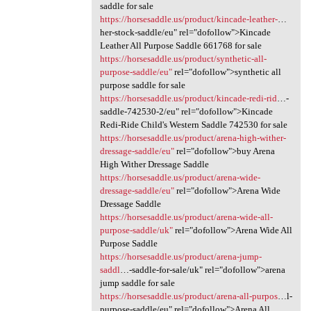
saddle for sale
https://horsesaddle.us/product/kincade-leather-
…
her-stock-saddle/eu" rel="dofollow">Kincade
Leather All Purpose Saddle 661768 for sale
https://horsesaddle.us/product/synthetic-all-
purpose-saddle/eu"
rel="dofollow">synthetic all
purpose saddle for sale
https://horsesaddle.us/product/kincade-redi-rid
…-
saddle-742530-2/eu" rel="dofollow">Kincade
Redi-Ride Child's Western Saddle 742530 for sale
https://horsesaddle.us/product/arena-high-wither-
dressage-saddle/eu"
rel="dofollow">buy Arena
High Wither Dressage Saddle
https://horsesaddle.us/product/arena-wide-
dressage-saddle/eu"
rel="dofollow">Arena Wide
Dressage Saddle
https://horsesaddle.us/product/arena-wide-all-
purpose-saddle/uk"
rel="dofollow">Arena Wide All
Purpose Saddle
https://horsesaddle.us/product/arena-jump-
saddl
…-saddle-for-sale/uk" rel="dofollow">arena
jump saddle for sale
https://horsesaddle.us/product/arena-all-purpos
…l-
purpose-saddle/eu" rel="dofollow">Arena All