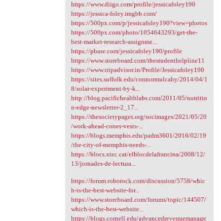
https://www.diigo.com/profile/jessicafoley190
https://jessica-foley.imgbb.com/
https://500px.com/p/jessicafoley190?view=photos
https://500px.com/photo/1054643293/get-the-
best-market-research-assignme...
https://pbase.com/jessicafoley190/profile
https://www.storeboard.com/thestudenthelpline11
https://www.tripadvisor.in/Profile/Jessicafoley190
https://sites.suffolk.edu/connormulcahy/2014/04/1
8/solar-experiment-by-k...
http://blog.pacifichealthlabs.com/2011/05/nutritio
n-edge-newsletter-2_17...
https://thesocietypages.org/socimages/2021/05/20
/work-ahead-cones-vests-...
https://blogs.memphis.edu/padm3601/2016/02/19
/the-city-of-memphis-needs-...
https://blocs.xtec.cat/elblocdelafrancina/2008/12/
13/jornades-de-lectura...
https://forum.roborock.com/discussion/5758/whic
h-is-the-best-website-for...
https://www.storeboard.com/forums/topic/144507/
which-is-the-best-website...
https://blogs.cornell.edu/advancedrevenuemanage