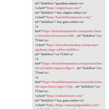
rel="dofollow">guardian armory</a>
<a href="
https://olightshops.com//"
rel="dofollow"> buy olights online</a>
<a href="
https://benellifirearmsstore.com//"
rel="dofollow"> buy guns online</a>
<a
href="
https://henryfirearmsstore.com/product/henr
y-silver-boy-lever-action-h00...
rel="dofollow">cz-
75-bd</a>
<a href="
https://henryfirearmsshop.com/product-
tag/henry-large-caliber-wildlife-e...
rel="dofollow">cz-75-bd</a>
<a
href="
https://benellifirearmsstore.com/product/ben
elli-m2-field-compact-20ga-3...
rel="dofollow">cz-
75-bd</a>
<a
href="
https://benellifirearmsstore.com/product/ben
elli-super-black-eagle-3-20g...
rel="dofollow">cz-
75-bd</a>
<a href="
https://realturtlestore.com//"
rel="dofollow"> buy guns online</a>
<a href="
https://https://taurusjudgemodels.com//"