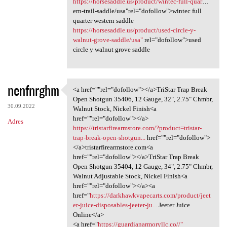
https://horsesaddle.us/product/wintec-full-quar
…
ern-trail-saddle/usa"rel="dofollow">wintec full
quarter western saddle
https://horsesaddle.us/product/used-circle-y-
walnut-grove-saddle/usa"
rel="dofollow">used
circle y walnut grove saddle
nenfnrghm
<a href=""rel="dofollow"></a>TriStar Trap Break
<a href=""rel="dofollow"></a
Open Shotgun 35406, 12 Gauge, 32", 2.75" Chmbr,
30.09.2022
Walnut Stock, Nickel Finish<a
href=""rel="dofollow"></a>
Adres
https://tristarfirearmstore.com/?product=tristar-
trap-break-open-shotgun...
href=""rel="dofollow">
</a>tristarfirearmstore.com<a
href=""rel="dofollow"></a>TriStar Trap Break
Open Shotgun 35404, 12 Gauge, 34", 2.75" Chmbr,
Walnut Adjustable Stock, Nickel Finish<a
href=""rel="dofollow"></a><a
href="
https://darkhawkvapecarts.com/product/jeet
er-juice-disposables-jeeter-ju...
Jeeter Juice
Online</a>
<a href="
https://guardianarmoryllc.co//"