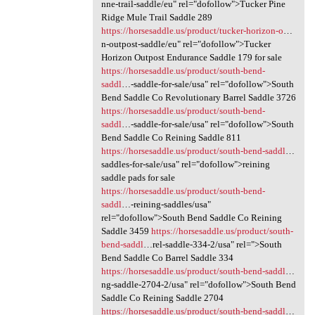
nne-trail-saddle/eu" rel="dofollow">Tucker Pine
Ridge Mule Trail Saddle 289
https://horsesaddle.us/product/tucker-horizon-o
…
n-outpost-saddle/eu" rel="dofollow">Tucker
Horizon Outpost Endurance Saddle 179 for sale
https://horsesaddle.us/product/south-bend-
saddl
…-saddle-for-sale/usa" rel="dofollow">South
Bend Saddle Co Revolutionary Barrel Saddle 3726
https://horsesaddle.us/product/south-bend-
saddl
…-saddle-for-sale/usa" rel="dofollow">South
Bend Saddle Co Reining Saddle 811
https://horsesaddle.us/product/south-bend-saddl
…
saddles-for-sale/usa" rel="dofollow">reining
saddle pads for sale
https://horsesaddle.us/product/south-bend-
saddl
…-reining-saddles/usa"
rel="dofollow">South Bend Saddle Co Reining
Saddle 3459
https://horsesaddle.us/product/south-
bend-saddl
…rel-saddle-334-2/usa" rel=">South
Bend Saddle Co Barrel Saddle 334
https://horsesaddle.us/product/south-bend-saddl
…
ng-saddle-2704-2/usa" rel="dofollow">South Bend
Saddle Co Reining Saddle 2704
https://horsesaddle.us/product/south-bend-saddl
…