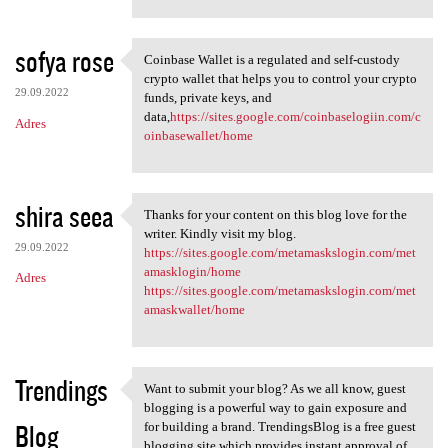
sofya rose
Coinbase Wallet is a regulated and self-custody
Coinbase Wallet is a
crypto wallet that helps you to control your crypto
29.09.2022
funds, private keys, and
data,
https://sites.google.com/coinbaselogiin.com/c
Adres
oinbasewallet/home
shira seea
Thanks for your content on this blog love for the
Thanks for your content on
writer. Kindly visit my blog.
29.09.2022
https://sites.google.com/metamaskslogin.com/met
amasklogin/home
Adres
https://sites.google.com/metamaskslogin.com/met
amaskwallet/home
Trendings
Want to submit your blog? As we all know, guest
Want to submit your blog? As
blogging is a powerful way to gain exposure and
Blog
for building a brand. TrendingsBlog is a free guest
blogging site which provides instant approval of