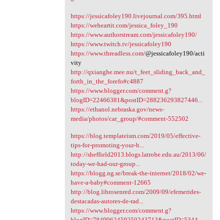
https://jessicafoley190.livejournal.com/395.html
https://weheartit.com/jessica_foley_190
https://www.authorstream.com/jessicafoley190/
https://www.twitch.tv/jessicafoley190
https://www.threadless.com/
@jessicafoley190/acti
vity
http://qxianghe.mee.nu/t_feet_sliding_back_and_
forth_in_the_forefo#c4887
https://www.blogger.com/comment.g?
blogID=22466381&postID=288236293827446...
https://ethanol.nebraska.gov/news-
media/photos/car_group/#comment-552502
https://blog.templateism.com/2019/05/effective-
tips-for-promoting-your-b...
http://sheffield2013.blogs.latrobe.edu.au/2013/06/
today-we-had-our-group...
https://blogg.ng.se/break-the-internet/2018/02/we-
have-a-baby#comment-12665
http://blog.librosenred.com/2009/09/efemerides-
destacadas-autores-de-rad...
https://www.blogger.com/comment.g?
blogID=7849962459250243713&postID=5344...