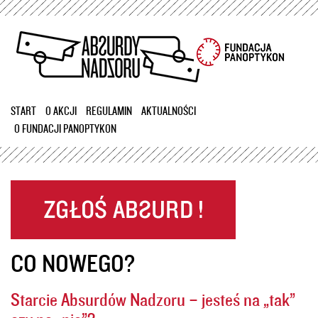
Przejdź
do
treści
START
O AKCJI
REGULAMIN
AKTUALNOŚCI
O FUNDACJI PANOPTYKON
CO NOWEGO?
Starcie Absurdów Nadzoru – jesteś na „tak”