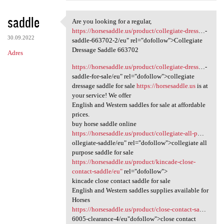
saddle
Are you looking for a regular,
Are you looking for a regular
https://horsesaddle.us/product/collegiate-dress
…-
30.09.2022
saddle-663702-2/eu" rel="dofollow">Collegiate
Dressage Saddle 663702
Adres
https://horsesaddle.us/product/collegiate-dress
…-
saddle-for-sale/eu" rel="dofollow">collegiate
dressage saddle for sale
https://horsesaddle.us
is at
your service! We offer
English and Western saddles for sale at affordable
prices.
buy horse saddle online
https://horsesaddle.us/product/collegiate-all-p
…
ollegiate-saddle/eu" rel="dofollow">collegiate all
purpose saddle for sale
https://horsesaddle.us/product/kincade-close-
contact-saddle/eu"
rel="dofollow">
kincade close contact saddle for sale
English and Western saddles supplies available for
Horses
https://horsesaddle.us/product/close-contact-sa
…
6005-clearance-4/eu"dofollow">close contact