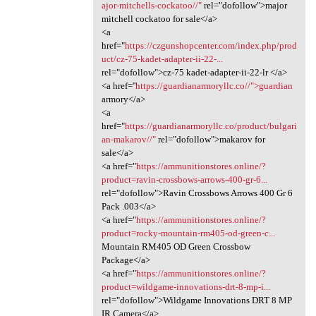
ajor-mitchells-cockatoo//"
rel="dofollow">major
mitchell cockatoo for sale</a>
<a
href="
https://czgunshopcenter.com/index.php/prod
uct/cz-75-kadet-adapter-ii-22-...
rel="dofollow">cz-75 kadet-adapter-ii-22-lr </a>
<a href=''
https://guardianarmoryllc.co//">guardian
armory</a>
<a
href="
https://guardianarmoryllc.co/product/bulgari
an-makarov//"
rel="dofollow">makarov for
sale</a>
<a href="
https://ammunitionstores.online/?
product=ravin-crossbows-arrows-400-gr-6...
rel="dofollow">Ravin Crossbows Arrows 400 Gr 6
Pack .003</a>
<a href="
https://ammunitionstores.online/?
product=rocky-mountain-rm405-od-green-c...
Mountain RM405 OD Green Crossbow
Package</a>
<a href="
https://ammunitionstores.online/?
product=wildgame-innovations-drt-8-mp-i...
rel="dofollow">Wildgame Innovations DRT 8 MP
IR Camera</a>