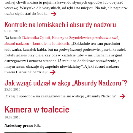
wolnej chwili można tu pójść na kawę, do słynnych ogrodów lub obejrzeć
wystawę. Wszystko dla wszystkich, od ręki i na miejscu. No tak, ale najpierw
trzeba się dostać do środka.
Kontrole na lotniskach i absurdy nadzoru
01.09.2015
Na łamach
Dziennika Opinii, Katarzyna Szymielewicz przedstawia swój
absurd nadzoru – kontrole na lotniskach
: „Dokładnie ten sam przedmiot –
ładowarka, kawałek kabla, but na podwyższonej podeszwie, pasek, kawałek
metalu gdzieś przy ciele, czy coś w kształcie tuby – raz uruchamia sygnał
ostrzegawczy i oznacza stracone 15 minut na dodatkowe sprawdzenie, a
innym razem okazuje się zupełnie niewidzialny”. A jaki absurd nadzoru
uwiera Ciebie najbardziej?
Jak wziąć udział w akcji „Absurdy Nadzoru"?
25.08.2015
Poznaj 5 sposobów na zaangażowanie się w akcję „Absurdy Nadzoru".
Kamera w toalecie
10.09.2015
Nadesłany przez:
F.Sz