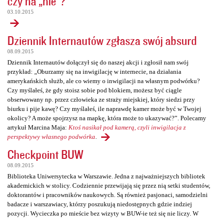
czy na „nie”?
03.10.2015
Dziennik Internautów zgłasza swój absurd
08.09.2015
Dziennik Internautów dołączył się do naszej akcji i zgłosił nam swój
przykład: „Oburzamy się na inwigilację w internecie, na działania
amerykańskich służb, ale co wiemy o inwigilacji na własnym podwórku?
Czy myślałeś, że gdy stoisz sobie pod blokiem, możesz być ciągle
obserwowany np. przez człowieka ze straży miejskiej, który siedzi przy
biurku i pije kawę? Czy myślałeś, ile naprawdę kamer może być w Twojej
okolicy? A może spojrzysz na mapkę, która może to ukazywać?”. Polecamy
artykuł Marcina Maja:
Ktoś nasikał pod kamerą, czyli inwigilacja z
perspektywy własnego podwórka
.
Checkpoint BUW
08.09.2015
Biblioteka Uniwersytecka w Warszawie. Jedna z najważniejszych bibliotek
akademickich w stolicy. Codziennie przewijają się przez nią setki studentów,
doktorantów i pracowników naukowych. Są również pasjonaci, samodzielni
badacze i warszawiacy, którzy poszukują niedostępnych gdzie indziej
pozycji. Wycieczka po mieście bez wizyty w BUW-ie też się nie liczy. W