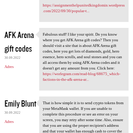
https://assignmenthelpunitedkingdomin.wordpress
.com/2022/09/30/popular-t...
AFK Arena
Fabulous stuff! I like your spirit. Do you know
Fabulous stuff! I like your
where you get AFK Arena gift codes? Then you
gift codes
should visit a site that is about AFK Arena gift
codes, here you get lots of diamonds, gold, hero
essence, hero scrolls, and soul stones and you can
30.09.2022
all access them by using AFK Arena codes and it
Adres
doesn't get any amount from you. Click here:
https://worlegram.com/read-blog/68675_which-
factions-in-the-afk-arena-ar...
Emily Blunt
That is how simple it is to send crypto tokens from
That is how simple it is to
your MetaMask wallet. If you are unable to
30.09.2022
complete this procedure or see an error on your
screen, you may retry after some time. Also, ensure
Adres
that you are using the proper recipient's address
and that your wallet has enough cash to cover the