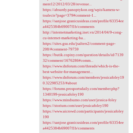
ment12/2012/03/28/revenue...
https://absurdy.panoptykon.org/wpis/kamera-w-
toalecie?page=379#comment-1...
https://sanjose.granicusideas.com/profile/63354ee
a4425384b69007f1b/comments
http://internetmarketing.inet.vn/2014/04/9-cong-
cu-internet-marketing-ba...
https://sites.gsu.edu/jsalters2/comment-page-
208/#comment-79759
https://butik.copiny.com/question/details/id/7139
32/comment/1676286#comm...
https://www.dnforum.com/threads/which-is-the-
best-website-for-management...
https://www.dnforum.com/members/jessicafoley19
0.322985253/#about
https://forums.prosportsdaily.com/member.php?
1340199-jessicafoley190
https://www.mindsumo.com/user/jessica-foley
https://storium.com/user/jessicafoley190
https://www.aicrowd.com/participants/jessicafoley
190
https://sanjose.granicusideas.com/profile/63354ee
a4425384b69007f1b/comments