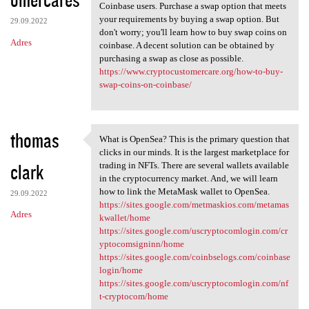
Coinbase users. Purchase a swap option that meets
your requirements by buying a swap option. But
29.09.2022
don't worry; you'll learn how to buy swap coins on
Adres
coinbase. A decent solution can be obtained by
purchasing a swap as close as possible.
https://www.cryptocustomercare.org/how-to-buy-
swap-coins-on-coinbase/
thomas
What is OpenSea? This is the primary question that
What is OpenSea? This is the
clicks in our minds. It is the largest marketplace for
clark
trading in NFTs. There are several wallets available
in the cryptocurrency market. And, we will learn
how to link the MetaMask wallet to OpenSea.
29.09.2022
https://sites.google.com/metmaskios.com/metamas
Adres
kwallet/home
https://sites.google.com/uscryptocomlogin.com/cr
yptocomsigninn/home
https://sites.google.com/coinbselogs.com/coinbase
login/home
https://sites.google.com/uscryptocomlogin.com/nf
t-cryptocom/home