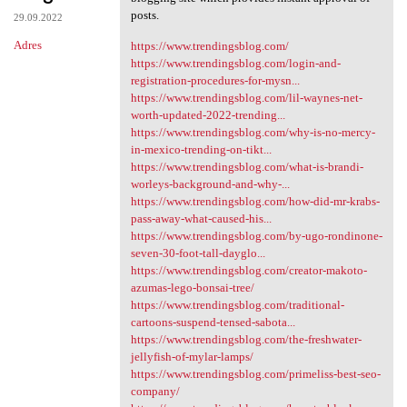
posts.
29.09.2022
Adres
https://www.trendingsblog.com/
https://www.trendingsblog.com/login-and-
registration-procedures-for-mysn...
https://www.trendingsblog.com/lil-waynes-net-
worth-updated-2022-trending...
https://www.trendingsblog.com/why-is-no-mercy-
in-mexico-trending-on-tikt...
https://www.trendingsblog.com/what-is-brandi-
worleys-background-and-why-...
https://www.trendingsblog.com/how-did-mr-krabs-
pass-away-what-caused-his...
https://www.trendingsblog.com/by-ugo-rondinone-
seven-30-foot-tall-dayglo...
https://www.trendingsblog.com/creator-makoto-
azumas-lego-bonsai-tree/
https://www.trendingsblog.com/traditional-
cartoons-suspend-tensed-sabota...
https://www.trendingsblog.com/the-freshwater-
jellyfish-of-mylar-lamps/
https://www.trendingsblog.com/primeliss-best-seo-
company/