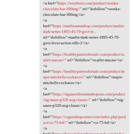
<a href="
https://weednets.com/product/wonka-
chocolate-bar-300mg//"
rel="dofollow">wonka-
chocolate-bar-300mg</a>
<a
href="
https://marlinarmsshop.com/product/marlin-
dark-series-1895-45-70-govt-le...
rel="dofollow">marlin-dark-series-1895-45-70-
govt-lever-action-rifle-2</a>
<a
href="
https://healthyparrotsforsale.com/product/sc
arlet-macaw//"
rel="dofollow">scarlet-macaw</a>
<a
href="
https://healthyparrotsforsale.com/product/m
ajor-mitchells-cockatoo//"
rel="dofollow">major-
mitchells-cockatoo</a>
<a
href="
https://sigsauerfirearmsshopusa.com/product
/sig-sauer-p320-axg-classic//"
rel="dofollow">sig-
sauer-p320-axg-classic</a>
<a
href="
https://czgunshopcenter.com/index.php/prod
uct/cz-75-bd//"
rel="dofollow">cz-75-bd</a>
<a
href="
https://fantastiskmedicineapotek.com/index.