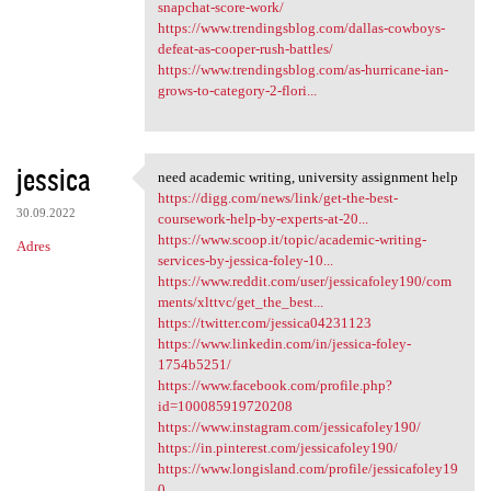
snapchat-score-work/
https://www.trendingsblog.com/dallas-cowboys-
defeat-as-cooper-rush-battles/
https://www.trendingsblog.com/as-hurricane-ian-
grows-to-category-2-flori...
jessica
need academic writing, university assignment help
need academic writing,
https://digg.com/news/link/get-the-best-
30.09.2022
coursework-help-by-experts-at-20...
https://www.scoop.it/topic/academic-writing-
Adres
services-by-jessica-foley-10...
https://www.reddit.com/user/jessicafoley190/com
ments/xlttvc/get_the_best...
https://twitter.com/jessica04231123
https://www.linkedin.com/in/jessica-foley-
1754b5251/
https://www.facebook.com/profile.php?
id=100085919720208
https://www.instagram.com/jessicafoley190/
https://in.pinterest.com/jessicafoley190/
https://www.longisland.com/profile/jessicafoley19
0