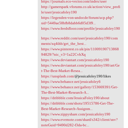
https://journals.eco-vector.com/index/user
http://gamerspark.vforums.co.uk/action/view_profi
le/user/jessicafoley190
https://legenden-von-andor.de/forum/ucp.php?
sid=5449ae58bfb8dabb6d05d3f9...
https://www.feedsfloor.com/profile/jessicafoley190
https://www.reddit.com/user/jessicafoley190/com
ments/xq4ihb/get_the_best...
https://www.pinterest.co.uk/pin/11009190713868
94829/?nic_v3=1a22CvhXq
https://www.deviantart.com/jessicafoley190
https://www.deviantart.com/jessicafoley190/art/Ge
t-The-Best-Market-Resea...
https://unsplash.com/
@jessicafoley190/likes
https://www.behance.net/jessicafoley6
https://www.behance.net/gallery/153669391/Get-
The-Best-Market-Research-A...
https://dribbble.com/JessicaFoley190/about
https://dribbble.com/shots/19515786-Get-The-
Best-Market-Research-Assignm...
https://www.zippyshare.com/jessicafoley190
https://www.evernote.com/shard/s342/client/snv?
noteGuid=9490d282-f3da-bc...