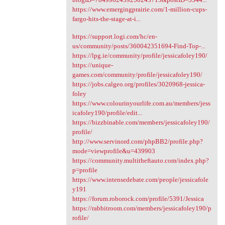
https://www.emergingprairie.com/1-million-cups-
fargo-hits-the-stage-at-i...
https://support.logi.com/hc/en-
us/community/posts/360042351694-Find-Top-...
https://lpg.ie/community/profile/jessicafoley190/
https://unique-
games.com/community/profile/jessicafoley190/
https://jobs.calgeo.org/profiles/3020968-jessica-
foley
https://www.colourinyourlife.com.au/members/jess
icafoley190/profile/edit...
https://bizzbinable.com/members/jessicafoley190/
profile/
http://www.servinord.com/phpBB2/profile.php?
mode=viewprofile&u=439903
https://community.multitheftauto.com/index.php?
p=profile
https://www.intensedebate.com/people/jessicafole
y191
https://forum.roborock.com/profile/5391/Jessica
https://rabbitroom.com/members/jessicafoley190/p
rofile/