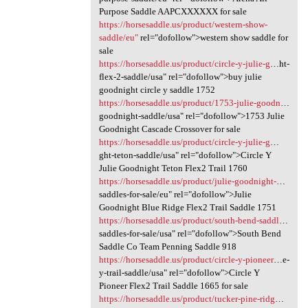
Purpose Saddle AAPCXXXXXX for sale
https://horsesaddle.us/product/western-show-
saddle/eu"
rel="dofollow">western show saddle for
sale
https://horsesaddle.us/product/circle-y-julie-g
…ht-
flex-2-saddle/usa" rel="dofollow">buy julie
goodnight circle y saddle 1752
https://horsesaddle.us/product/1753-julie-goodn
…
goodnight-saddle/usa" rel="dofollow">1753 Julie
Goodnight Cascade Crossover for sale
https://horsesaddle.us/product/circle-y-julie-g
…
ght-teton-saddle/usa" rel="dofollow">Circle Y
Julie Goodnight Teton Flex2 Trail 1760
https://horsesaddle.us/product/julie-goodnight-
…
saddles-for-sale/eu" rel="dofollow">Julie
Goodnight Blue Ridge Flex2 Trail Saddle 1751
https://horsesaddle.us/product/south-bend-saddl
…
saddles-for-sale/usa" rel="dofollow">South Bend
Saddle Co Team Penning Saddle 918
https://horsesaddle.us/product/circle-y-pioneer
…e-
y-trail-saddle/usa" rel="dofollow">Circle Y
Pioneer Flex2 Trail Saddle 1665 for sale
https://horsesaddle.us/product/tucker-pine-ridg
…