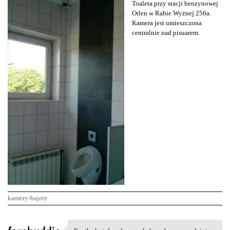
Toaleta przy stacji benzynowej
Orlen w Rabie Wyżnej 256a.
Kamera jest umieszczona
centralnie nad pisuarem.
kamery-bajery
K