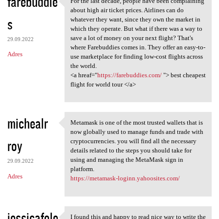
farebuddie
For the last decade, people have been complaining
For the last decade, people
o
about high air ticket prices. Airlines can do
s
m
whatever they want, since they own the market in
which they operate. But what if there was a way to
e
save a lot of money on your next flight? That's
29.09.2022
n
where Farebuddies comes in. They offer an easy-to-
Adres
use marketplace for finding low-cost flights across
t
the world.
a
<a hreaf="
https://farebuddies.com/
"> best cheapest
flight for world tour </a>
r
z
e
michealr
Metamask is one of the most trusted wallets that is
Metamask is one of the most
now globally used to manage funds and trade with
roy
cryptocurrencies. you will find all the necessary
details related to the steps you should take for
using and managing the MetaMask sign in
29.09.2022
platform.
Adres
https://metamask-loginn.yahoosites.com/
jessicafole
I found this and happy to read nice way to write the