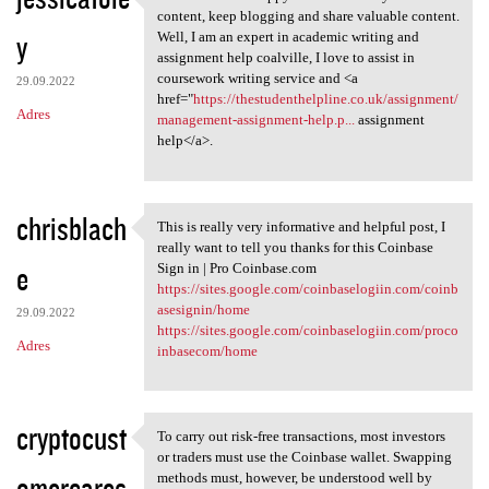
I found this and happy to
content, keep blogging and share valuable content.
y
Well, I am an expert in academic writing and
assignment help coalville, I love to assist in
coursework writing service and <a
29.09.2022
href="
https://thestudenthelpline.co.uk/assignment/
Adres
management-assignment-help.p...
assignment
help</a>.
chrisblach
This is really very informative and helpful post, I
This is really very
really want to tell you thanks for this Coinbase
e
Sign in | Pro Coinbase.com
https://sites.google.com/coinbaselogiin.com/coinb
asesignin/home
29.09.2022
https://sites.google.com/coinbaselogiin.com/proco
Adres
inbasecom/home
cryptocust
To carry out risk-free transactions, most investors
To carry out risk-free
or traders must use the Coinbase wallet. Swapping
omercares
methods must, however, be understood well by