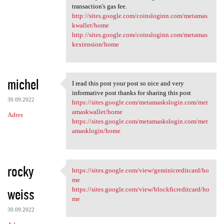
transaction's gas fee.
http://sites.google.com/coinsloginn.com/metamas
kwallet/home
http://sites.google.com/coinsloginn.com/metamas
kextension/home
michel
I read this post your post so nice and very
I read this post your post so
informative post thanks for sharing this post
30.09.2022
https://sites.google.com/metamaskslogin.com/met
amaskwallet/home
Adres
https://sites.google.com/metamaskslogin.com/met
amasklogin/home
rocky
https://sites.google.com/view/geminicreditcard/ho
https://sites.google.com/view
me
weiss
https://sites.google.com/view/blockficreditcard/ho
me
30.09.2022