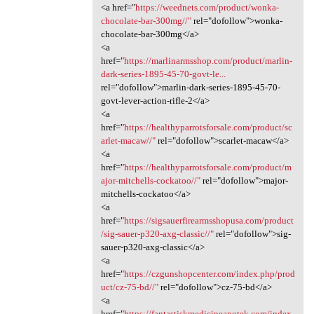
<a href="
https://weednets.com/product/wonka-
chocolate-bar-300mg//"
rel="dofollow">wonka-
chocolate-bar-300mg</a>
<a
href="
https://marlinarmsshop.com/product/marlin-
dark-series-1895-45-70-govt-le...
rel="dofollow">marlin-dark-series-1895-45-70-
govt-lever-action-rifle-2</a>
<a
href="
https://healthyparrotsforsale.com/product/sc
arlet-macaw//"
rel="dofollow">scarlet-macaw</a>
<a
href="
https://healthyparrotsforsale.com/product/m
ajor-mitchells-cockatoo//"
rel="dofollow">major-
mitchells-cockatoo</a>
<a
href="
https://sigsauerfirearmsshopusa.com/product
/sig-sauer-p320-axg-classic//"
rel="dofollow">sig-
sauer-p320-axg-classic</a>
<a
href="
https://czgunshopcenter.com/index.php/prod
uct/cz-75-bd//"
rel="dofollow">cz-75-bd</a>
<a
href="
https://fantastiskmedicineapotek.com/index.