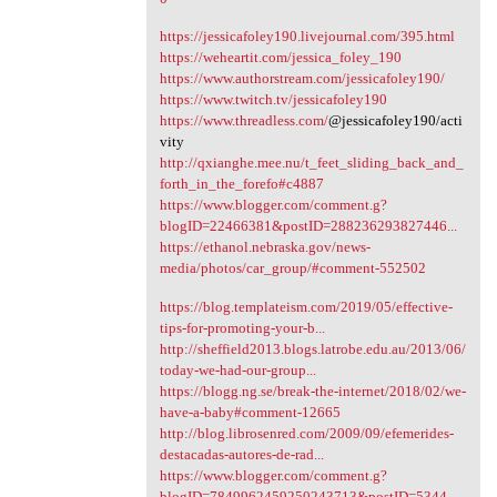
https://jessicafoley190.livejournal.com/395.html
https://weheartit.com/jessica_foley_190
https://www.authorstream.com/jessicafoley190/
https://www.twitch.tv/jessicafoley190
https://www.threadless.com/
@jessicafoley190/acti
vity
http://qxianghe.mee.nu/t_feet_sliding_back_and_
forth_in_the_forefo#c4887
https://www.blogger.com/comment.g?
blogID=22466381&postID=288236293827446...
https://ethanol.nebraska.gov/news-
media/photos/car_group/#comment-552502
https://blog.templateism.com/2019/05/effective-
tips-for-promoting-your-b...
http://sheffield2013.blogs.latrobe.edu.au/2013/06/
today-we-had-our-group...
https://blogg.ng.se/break-the-internet/2018/02/we-
have-a-baby#comment-12665
http://blog.librosenred.com/2009/09/efemerides-
destacadas-autores-de-rad...
https://www.blogger.com/comment.g?
blogID=7849962459250243713&postID=5344...