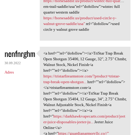
https://horsesaddle.us/product/wintec-full-quar
…
ern-trail-saddle/usa"rel="dofollow">wintec full
quarter western saddle
https://horsesaddle.us/product/used-circle-y-
walnut-grove-saddle/usa"
rel="dofollow">used
circle y walnut grove saddle
nenfnrghm
<a href=""rel="dofollow"></a>TriStar Trap Break
<a href=""rel="dofollow"></a
Open Shotgun 35406, 12 Gauge, 32", 2.75" Chmbr,
30.09.2022
Walnut Stock, Nickel Finish<a
href=""rel="dofollow"></a>
Adres
https://tristarfirearmstore.com/?product=tristar-
trap-break-open-shotgun...
href=""rel="dofollow">
</a>tristarfirearmstore.com<a
href=""rel="dofollow"></a>TriStar Trap Break
Open Shotgun 35404, 12 Gauge, 34", 2.75" Chmbr,
Walnut Adjustable Stock, Nickel Finish<a
href=""rel="dofollow"></a><a
href="
https://darkhawkvapecarts.com/product/jeet
er-juice-disposables-jeeter-ju...
Jeeter Juice
Online</a>
<a href="
https://guardianarmoryllc.co//"