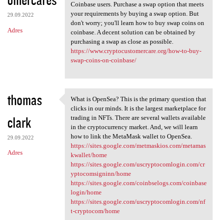
Coinbase users. Purchase a swap option that meets
your requirements by buying a swap option. But
29.09.2022
don't worry; you'll learn how to buy swap coins on
Adres
coinbase. A decent solution can be obtained by
purchasing a swap as close as possible.
https://www.cryptocustomercare.org/how-to-buy-
swap-coins-on-coinbase/
thomas
What is OpenSea? This is the primary question that
What is OpenSea? This is the
clicks in our minds. It is the largest marketplace for
clark
trading in NFTs. There are several wallets available
in the cryptocurrency market. And, we will learn
how to link the MetaMask wallet to OpenSea.
29.09.2022
https://sites.google.com/metmaskios.com/metamas
Adres
kwallet/home
https://sites.google.com/uscryptocomlogin.com/cr
yptocomsigninn/home
https://sites.google.com/coinbselogs.com/coinbase
login/home
https://sites.google.com/uscryptocomlogin.com/nf
t-cryptocom/home