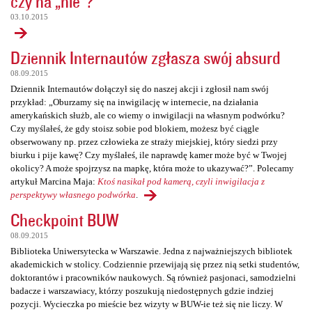
czy na „nie”?
03.10.2015
Dziennik Internautów zgłasza swój absurd
08.09.2015
Dziennik Internautów dołączył się do naszej akcji i zgłosił nam swój
przykład: „Oburzamy się na inwigilację w internecie, na działania
amerykańskich służb, ale co wiemy o inwigilacji na własnym podwórku?
Czy myślałeś, że gdy stoisz sobie pod blokiem, możesz być ciągle
obserwowany np. przez człowieka ze straży miejskiej, który siedzi przy
biurku i pije kawę? Czy myślałeś, ile naprawdę kamer może być w Twojej
okolicy? A może spojrzysz na mapkę, która może to ukazywać?”. Polecamy
artykuł Marcina Maja:
Ktoś nasikał pod kamerą, czyli inwigilacja z
perspektywy własnego podwórka
.
Checkpoint BUW
08.09.2015
Biblioteka Uniwersytecka w Warszawie. Jedna z najważniejszych bibliotek
akademickich w stolicy. Codziennie przewijają się przez nią setki studentów,
doktorantów i pracowników naukowych. Są również pasjonaci, samodzielni
badacze i warszawiacy, którzy poszukują niedostępnych gdzie indziej
pozycji. Wycieczka po mieście bez wizyty w BUW-ie też się nie liczy. W