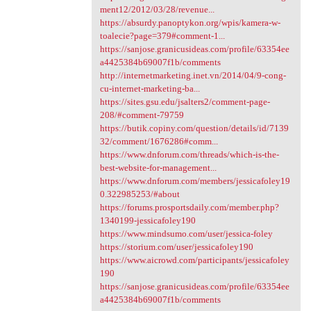
ment12/2012/03/28/revenue...
https://absurdy.panoptykon.org/wpis/kamera-w-
toalecie?page=379#comment-1...
https://sanjose.granicusideas.com/profile/63354ee
a4425384b69007f1b/comments
http://internetmarketing.inet.vn/2014/04/9-cong-
cu-internet-marketing-ba...
https://sites.gsu.edu/jsalters2/comment-page-
208/#comment-79759
https://butik.copiny.com/question/details/id/7139
32/comment/1676286#comm...
https://www.dnforum.com/threads/which-is-the-
best-website-for-management...
https://www.dnforum.com/members/jessicafoley19
0.322985253/#about
https://forums.prosportsdaily.com/member.php?
1340199-jessicafoley190
https://www.mindsumo.com/user/jessica-foley
https://storium.com/user/jessicafoley190
https://www.aicrowd.com/participants/jessicafoley
190
https://sanjose.granicusideas.com/profile/63354ee
a4425384b69007f1b/comments