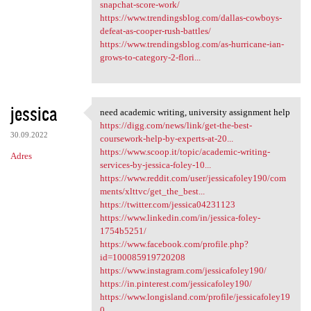
snapchat-score-work/
https://www.trendingsblog.com/dallas-cowboys-
defeat-as-cooper-rush-battles/
https://www.trendingsblog.com/as-hurricane-ian-
grows-to-category-2-flori...
jessica
need academic writing, university assignment help
need academic writing,
https://digg.com/news/link/get-the-best-
30.09.2022
coursework-help-by-experts-at-20...
https://www.scoop.it/topic/academic-writing-
Adres
services-by-jessica-foley-10...
https://www.reddit.com/user/jessicafoley190/com
ments/xlttvc/get_the_best...
https://twitter.com/jessica04231123
https://www.linkedin.com/in/jessica-foley-
1754b5251/
https://www.facebook.com/profile.php?
id=100085919720208
https://www.instagram.com/jessicafoley190/
https://in.pinterest.com/jessicafoley190/
https://www.longisland.com/profile/jessicafoley19
0