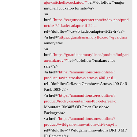
ajor-mitchells-cockatoo//"
rel="dofollow">major
mitchell cockatoo for sale</a>
<a
href="
https://czgunshopcenter.com/index.php/prod
uct/cz-75-kadet-adapter-ii-22-...
rel="dofollow">cz-75 kadet-adapter-ii-22-lr </a>
<a href=''
https://guardianarmoryllc.co//">guardian
armory</a>
<a
href="
https://guardianarmoryllc.co/product/bulgari
an-makarov//"
rel="dofollow">makarov for
sale</a>
<a href="
https://ammunitionstores.online/?
product=ravin-crossbows-arrows-400-gr-6...
rel="dofollow">Ravin Crossbows Arrows 400 Gr 6
Pack .003</a>
<a href="
https://ammunitionstores.online/?
product=rocky-mountain-rm405-od-green-c...
Mountain RM405 OD Green Crossbow
Package</a>
<a href="
https://ammunitionstores.online/?
product=wildgame-innovations-drt-8-mp-i...
rel="dofollow">Wildgame Innovations DRT 8 MP
IR Camera</a>