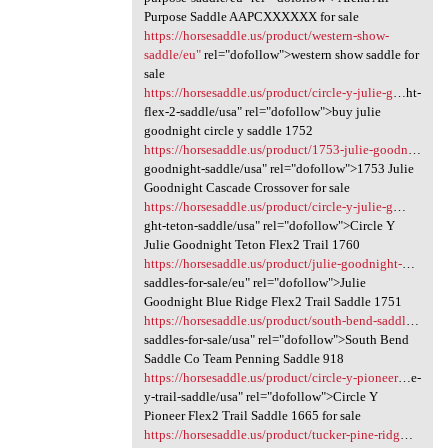
Purpose Saddle AAPCXXXXXX for sale
https://horsesaddle.us/product/western-show-
saddle/eu"
rel="dofollow">western show saddle for
sale
https://horsesaddle.us/product/circle-y-julie-g
…ht-
flex-2-saddle/usa" rel="dofollow">buy julie
goodnight circle y saddle 1752
https://horsesaddle.us/product/1753-julie-goodn
…
goodnight-saddle/usa" rel="dofollow">1753 Julie
Goodnight Cascade Crossover for sale
https://horsesaddle.us/product/circle-y-julie-g
…
ght-teton-saddle/usa" rel="dofollow">Circle Y
Julie Goodnight Teton Flex2 Trail 1760
https://horsesaddle.us/product/julie-goodnight-
…
saddles-for-sale/eu" rel="dofollow">Julie
Goodnight Blue Ridge Flex2 Trail Saddle 1751
https://horsesaddle.us/product/south-bend-saddl
…
saddles-for-sale/usa" rel="dofollow">South Bend
Saddle Co Team Penning Saddle 918
https://horsesaddle.us/product/circle-y-pioneer
…e-
y-trail-saddle/usa" rel="dofollow">Circle Y
Pioneer Flex2 Trail Saddle 1665 for sale
https://horsesaddle.us/product/tucker-pine-ridg
…