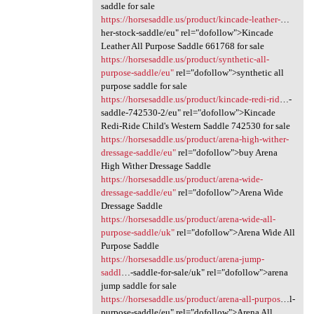
saddle for sale
https://horsesaddle.us/product/kincade-leather-
…
her-stock-saddle/eu" rel="dofollow">Kincade
Leather All Purpose Saddle 661768 for sale
https://horsesaddle.us/product/synthetic-all-
purpose-saddle/eu"
rel="dofollow">synthetic all
purpose saddle for sale
https://horsesaddle.us/product/kincade-redi-rid
…-
saddle-742530-2/eu" rel="dofollow">Kincade
Redi-Ride Child's Western Saddle 742530 for sale
https://horsesaddle.us/product/arena-high-wither-
dressage-saddle/eu"
rel="dofollow">buy Arena
High Wither Dressage Saddle
https://horsesaddle.us/product/arena-wide-
dressage-saddle/eu"
rel="dofollow">Arena Wide
Dressage Saddle
https://horsesaddle.us/product/arena-wide-all-
purpose-saddle/uk"
rel="dofollow">Arena Wide All
Purpose Saddle
https://horsesaddle.us/product/arena-jump-
saddl
…-saddle-for-sale/uk" rel="dofollow">arena
jump saddle for sale
https://horsesaddle.us/product/arena-all-purpos
…l-
purpose-saddle/eu" rel="dofollow">Arena All