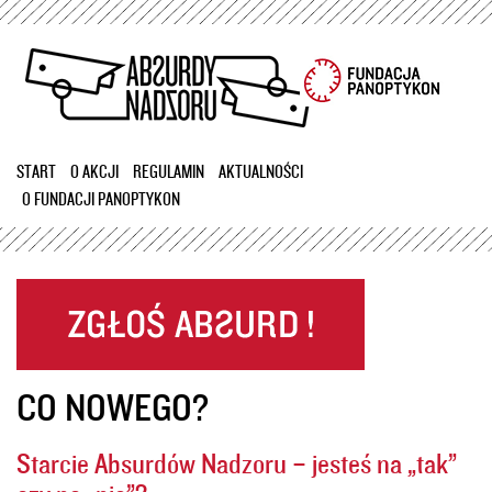
Przejdź
do
treści
START
O AKCJI
REGULAMIN
AKTUALNOŚCI
O FUNDACJI PANOPTYKON
CO NOWEGO?
Starcie Absurdów Nadzoru – jesteś na „tak”