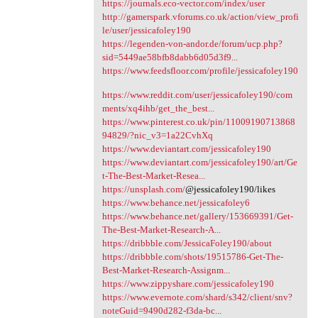
https://journals.eco-vector.com/index/user
http://gamerspark.vforums.co.uk/action/view_profi
le/user/jessicafoley190
https://legenden-von-andor.de/forum/ucp.php?
sid=5449ae58bfb8dabb6d05d3f9...
https://www.feedsfloor.com/profile/jessicafoley190
https://www.reddit.com/user/jessicafoley190/com
ments/xq4ihb/get_the_best...
https://www.pinterest.co.uk/pin/11009190713868
94829/?nic_v3=1a22CvhXq
https://www.deviantart.com/jessicafoley190
https://www.deviantart.com/jessicafoley190/art/Ge
t-The-Best-Market-Resea...
https://unsplash.com/
@jessicafoley190/likes
https://www.behance.net/jessicafoley6
https://www.behance.net/gallery/153669391/Get-
The-Best-Market-Research-A...
https://dribbble.com/JessicaFoley190/about
https://dribbble.com/shots/19515786-Get-The-
Best-Market-Research-Assignm...
https://www.zippyshare.com/jessicafoley190
https://www.evernote.com/shard/s342/client/snv?
noteGuid=9490d282-f3da-bc...