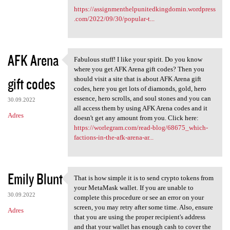
https://assignmenthelpunitedkingdomin.wordpress
.com/2022/09/30/popular-t...
AFK Arena
Fabulous stuff! I like your spirit. Do you know
Fabulous stuff! I like your
where you get AFK Arena gift codes? Then you
gift codes
should visit a site that is about AFK Arena gift
codes, here you get lots of diamonds, gold, hero
essence, hero scrolls, and soul stones and you can
30.09.2022
all access them by using AFK Arena codes and it
Adres
doesn't get any amount from you. Click here:
https://worlegram.com/read-blog/68675_which-
factions-in-the-afk-arena-ar...
Emily Blunt
That is how simple it is to send crypto tokens from
That is how simple it is to
your MetaMask wallet. If you are unable to
30.09.2022
complete this procedure or see an error on your
screen, you may retry after some time. Also, ensure
Adres
that you are using the proper recipient's address
and that your wallet has enough cash to cover the