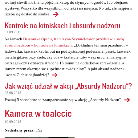
wolnej chwili można tu pójść na kawę, do słynnych ogrodów lub obejrzeć
wystawę. Wszystko dla wszystkich, od ręki i na miejscu. No tak, ale najpierw
trzeba się dostać do środka.
Kontrole na lotniskach i absurdy nadzoru
01.09.2015
Na łamach
Dziennika Opinii, Katarzyna Szymielewicz przedstawia swój
absurd nadzoru – kontrole na lotniskach
: „Dokładnie ten sam przedmiot –
ładowarka, kawałek kabla, but na podwyższonej podeszwie, pasek, kawałek
metalu gdzieś przy ciele, czy coś w kształcie tuby – raz uruchamia sygnał
ostrzegawczy i oznacza stracone 15 minut na dodatkowe sprawdzenie, a
innym razem okazuje się zupełnie niewidzialny”. A jaki absurd nadzoru
uwiera Ciebie najbardziej?
Jak wziąć udział w akcji „Absurdy Nadzoru"?
25.08.2015
Poznaj 5 sposobów na zaangażowanie się w akcję „Absurdy Nadzoru".
Kamera w toalecie
10.09.2015
Nadesłany przez:
F.Sz