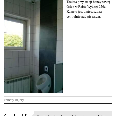
Toaleta przy stacji benzynowej
Orlen w Rabie Wyżnej 256a.
Kamera jest umieszczona
centralnie nad pisuarem.
kamery-bajery
K