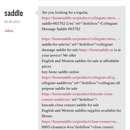
saddle
Are you looking for a regular,
Are you looking for a regular
https://horsesaddle.us/product/collegiate-dress
…-
30.09.2022
saddle-663702-2/eu" rel="dofollow">Collegiate
Dressage Saddle 663702
Adres
https://horsesaddle.us/product/collegiate-dress
…-
saddle-for-sale/eu" rel="dofollow">collegiate
dressage saddle for sale
https://horsesaddle.us
is at
your service! We offer
English and Western saddles for sale at affordable
prices.
buy horse saddle online
https://horsesaddle.us/product/collegiate-all-p
…
ollegiate-saddle/eu" rel="dofollow">collegiate all
purpose saddle for sale
https://horsesaddle.us/product/kincade-close-
contact-saddle/eu"
rel="dofollow">
kincade close contact saddle for sale
English and Western saddles supplies available for
Horses
https://horsesaddle.us/product/close-contact-sa
…
6005-clearance-4/eu"dofollow">close contact