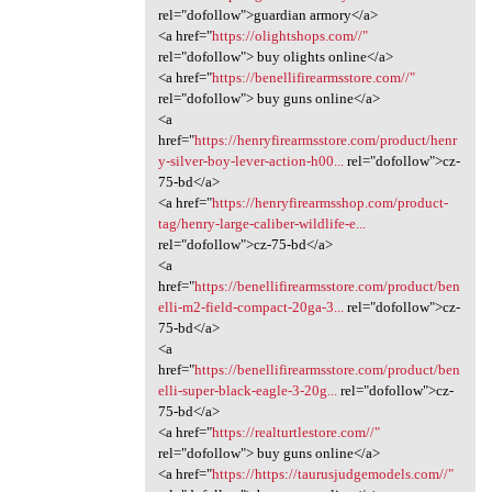
rel="dofollow">guardian armory</a>
<a href="
https://olightshops.com//"
rel="dofollow"> buy olights online</a>
<a href="
https://benellifirearmsstore.com//"
rel="dofollow"> buy guns online</a>
<a
href="
https://henryfirearmsstore.com/product/henr
y-silver-boy-lever-action-h00...
rel="dofollow">cz-
75-bd</a>
<a href="
https://henryfirearmsshop.com/product-
tag/henry-large-caliber-wildlife-e...
rel="dofollow">cz-75-bd</a>
<a
href="
https://benellifirearmsstore.com/product/ben
elli-m2-field-compact-20ga-3...
rel="dofollow">cz-
75-bd</a>
<a
href="
https://benellifirearmsstore.com/product/ben
elli-super-black-eagle-3-20g...
rel="dofollow">cz-
75-bd</a>
<a href="
https://realturtlestore.com//"
rel="dofollow"> buy guns online</a>
<a href="
https://https://taurusjudgemodels.com//"