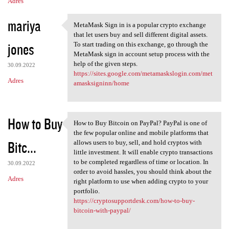
Adres
mariya
MetaMask Sign in is a popular crypto exchange
MetaMask Sign in is a popular
that let users buy and sell different digital assets.
jones
To start trading on this exchange, go through the
MetaMask sign in account setup process with the
help of the given steps.
30.09.2022
https://sites.google.com/metamaskslogin.com/met
Adres
amasksigninn/home
How to Buy
How to Buy Bitcoin on PayPal? PayPal is one of
How to Buy Bitcoin on PayPal?
the few popular online and mobile platforms that
Bitc...
allows users to buy, sell, and hold cryptos with
little investment. It will enable crypto transactions
to be completed regardless of time or location. In
30.09.2022
order to avoid hassles, you should think about the
Adres
right platform to use when adding crypto to your
portfolio.
https://cryptosupportdesk.com/how-to-buy-
bitcoin-with-paypal/