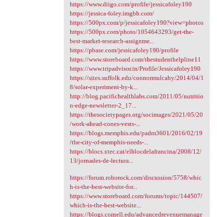
https://www.diigo.com/profile/jessicafoley190
https://jessica-foley.imgbb.com/
https://500px.com/p/jessicafoley190?view=photos
https://500px.com/photo/1054643293/get-the-
best-market-research-assignme...
https://pbase.com/jessicafoley190/profile
https://www.storeboard.com/thestudenthelpline11
https://www.tripadvisor.in/Profile/Jessicafoley190
https://sites.suffolk.edu/connormulcahy/2014/04/1
8/solar-experiment-by-k...
http://blog.pacifichealthlabs.com/2011/05/nutritio
n-edge-newsletter-2_17...
https://thesocietypages.org/socimages/2021/05/20
/work-ahead-cones-vests-...
https://blogs.memphis.edu/padm3601/2016/02/19
/the-city-of-memphis-needs-...
https://blocs.xtec.cat/elblocdelafrancina/2008/12/
13/jornades-de-lectura...
https://forum.roborock.com/discussion/5758/whic
h-is-the-best-website-for...
https://www.storeboard.com/forums/topic/144507/
which-is-the-best-website...
https://blogs.cornell.edu/advancedrevenuemanage