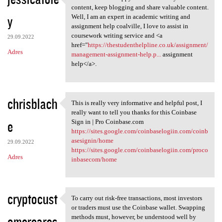
I found this and happy to
content, keep blogging and share valuable content.
y
Well, I am an expert in academic writing and
assignment help coalville, I love to assist in
coursework writing service and <a
29.09.2022
href="
https://thestudenthelpline.co.uk/assignment/
Adres
management-assignment-help.p...
assignment
help</a>.
chrisblach
This is really very informative and helpful post, I
This is really very
really want to tell you thanks for this Coinbase
e
Sign in | Pro Coinbase.com
https://sites.google.com/coinbaselogiin.com/coinb
asesignin/home
29.09.2022
https://sites.google.com/coinbaselogiin.com/proco
Adres
inbasecom/home
cryptocust
To carry out risk-free transactions, most investors
To carry out risk-free
or traders must use the Coinbase wallet. Swapping
omercares
methods must, however, be understood well by