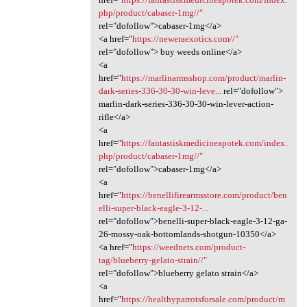
php/product/cabaser-1mg//"
rel="dofollow">cabaser-1mg</a>
<a href="
https://neweraexotics.com//"
rel="dofollow"> buy weeds online</a>
<a
href="
https://marlinarmsshop.com/product/marlin-
dark-series-336-30-30-win-leve...
rel="dofollow">
marlin-dark-series-336-30-30-win-lever-action-
rifle</a>
<a
href="
https://fantastiskmedicineapotek.com/index.
php/product/cabaser-1mg//"
rel="dofollow">cabaser-1mg</a>
<a
href="
https://benellifirearmsstore.com/product/ben
elli-super-black-eagle-3-12-...
rel="dofollow">benelli-super-black-eagle-3-12-ga-
26-mossy-oak-bottomlands-shotgun-10350</a>
<a href="
https://weednets.com/product-
tag/blueberry-gelato-strain//"
rel="dofollow">blueberry gelato strain</a>
<a
href="
https://healthyparrotsforsale.com/product/m