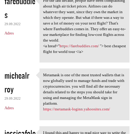
farebuddie
For the last decade, people have been complaining
For the last decade, people
o
about high air ticket prices. Airlines can do
s
m
whatever they want, since they own the market in
which they operate. But what if there was a way to
e
save a lot of money on your next flight? That's
29.09.2022
n
where Farebuddies comes in. They offer an easy-to-
Adres
use marketplace for finding low-cost flights across
t
the world.
a
<a hreaf="
https://farebuddies.com/
"> best cheapest
flight for world tour </a>
r
z
e
michealr
Metamask is one of the most trusted wallets that is
Metamask is one of the most
now globally used to manage funds and trade with
roy
cryptocurrencies. you will find all the necessary
details related to the steps you should take for
using and managing the MetaMask sign in
29.09.2022
platform.
Adres
https://metamask-loginn.yahoosites.com/
jessicafole
I found this and happy to read nice way to write the