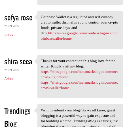
sofya rose
Coinbase Wallet is a regulated and self-custody
Coinbase Wallet is a
crypto wallet that helps you to control your crypto
29.09.2022
funds, private keys, and
data,
https://sites.google.com/coinbaselogiin.com/c
Adres
oinbasewallet/home
shira seea
Thanks for your content on this blog love for the
Thanks for your content on
writer. Kindly visit my blog.
29.09.2022
https://sites.google.com/metamaskslogin.com/met
amasklogin/home
Adres
https://sites.google.com/metamaskslogin.com/met
amaskwallet/home
Trendings
Want to submit your blog? As we all know, guest
Want to submit your blog? As
blogging is a powerful way to gain exposure and
Blog
for building a brand. TrendingsBlog is a free guest
blogging site which provides instant approval of