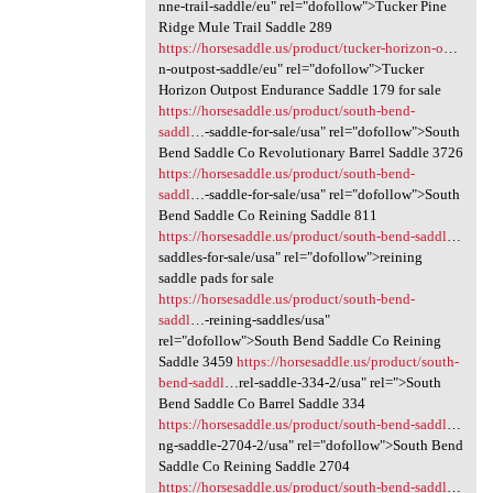
nne-trail-saddle/eu" rel="dofollow">Tucker Pine
Ridge Mule Trail Saddle 289
https://horsesaddle.us/product/tucker-horizon-o
…
n-outpost-saddle/eu" rel="dofollow">Tucker
Horizon Outpost Endurance Saddle 179 for sale
https://horsesaddle.us/product/south-bend-
saddl
…-saddle-for-sale/usa" rel="dofollow">South
Bend Saddle Co Revolutionary Barrel Saddle 3726
https://horsesaddle.us/product/south-bend-
saddl
…-saddle-for-sale/usa" rel="dofollow">South
Bend Saddle Co Reining Saddle 811
https://horsesaddle.us/product/south-bend-saddl
…
saddles-for-sale/usa" rel="dofollow">reining
saddle pads for sale
https://horsesaddle.us/product/south-bend-
saddl
…-reining-saddles/usa"
rel="dofollow">South Bend Saddle Co Reining
Saddle 3459
https://horsesaddle.us/product/south-
bend-saddl
…rel-saddle-334-2/usa" rel=">South
Bend Saddle Co Barrel Saddle 334
https://horsesaddle.us/product/south-bend-saddl
…
ng-saddle-2704-2/usa" rel="dofollow">South Bend
Saddle Co Reining Saddle 2704
https://horsesaddle.us/product/south-bend-saddl
…