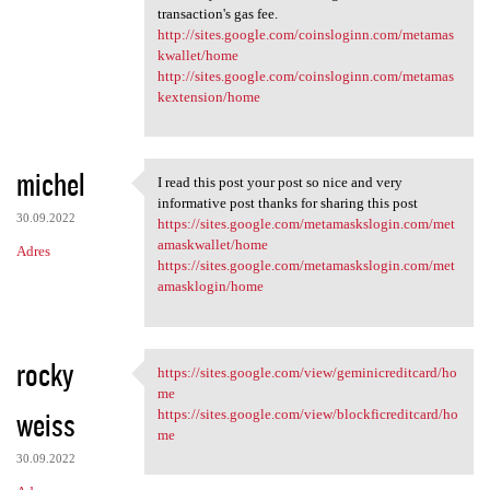
transaction's gas fee.
http://sites.google.com/coinsloginn.com/metamas
kwallet/home
http://sites.google.com/coinsloginn.com/metamas
kextension/home
michel
I read this post your post so nice and very
I read this post your post so
informative post thanks for sharing this post
30.09.2022
https://sites.google.com/metamaskslogin.com/met
amaskwallet/home
Adres
https://sites.google.com/metamaskslogin.com/met
amasklogin/home
rocky
https://sites.google.com/view/geminicreditcard/ho
https://sites.google.com/view
me
weiss
https://sites.google.com/view/blockficreditcard/ho
me
30.09.2022