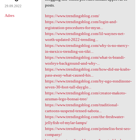
posts.
29.09.2022
Adres
https://www.trendingsblog.com/
https://www.trendingsblog.com/login-and-
registration-procedures-for-mysn...
https://www.trendingsblog.com/lil-waynes-net-
worth-updated-2022-trending...
https://www.trendingsblog.com/why-is-no-mercy-
in-mexico-trending-on-tikt...
https://www.trendingsblog.com/what-is-brandi-
worleys-background-and-why-...
https://www.trendingsblog.com/how-did-mr-krabs-
pass-away-what-caused-his...
https://www.trendingsblog.com/by-ugo-rondinone-
seven-30-foot-tall-dayglo...
https://www.trendingsblog.com/creator-makoto-
azumas-lego-bonsai-tree/
https://www.trendingsblog.com/traditional-
cartoons-suspend-tensed-sabota...
https://www.trendingsblog.com/the-freshwater-
jellyfish-of-mylar-lamps/
https://www.trendingsblog.com/primeliss-best-seo-
company/