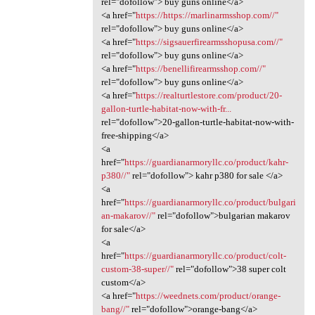
rel="dofollow"> buy guns online</a>
<a href="
https://https://marlinarmsshop.com//"
rel="dofollow"> buy guns online</a>
<a href="
https://sigsauerfirearmsshopusa.com//"
rel="dofollow"> buy guns online</a>
<a href="
https://benellifirearmsshop.com//"
rel="dofollow"> buy guns online</a>
<a href="
https://realturtlestore.com/product/20-
gallon-turtle-habitat-now-with-fr...
rel="dofollow">20-gallon-turtle-habitat-now-with-
free-shipping</a>
<a
href="
https://guardianarmoryllc.co/product/kahr-
p380//"
rel="dofollow"> kahr p380 for sale </a>
<a
href="
https://guardianarmoryllc.co/product/bulgari
an-makarov//"
rel="dofollow">bulgarian makarov
for sale</a>
<a
href="
https://guardianarmoryllc.co/product/colt-
custom-38-super//"
rel="dofollow">38 super colt
custom</a>
<a href="
https://weednets.com/product/orange-
bang//"
rel="dofollow">orange-bang</a>