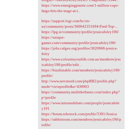
https://www.emergingprairie.com/1-million-cups-
fargo-hits-the-stage-at-i...
https://support.logi.com/hc/en-
us/community/posts/360042351694-Find-Top-...
https://lpg.ie/community/profile/jessicafoley190/
https://unique-
games.com/community/profile/jessicafoley190/
https://jobs.calgeo.org/profiles/3020968-jessica-
foley
https://www.colourinyourlife.com.au/members/jess
icafoley190/profile/edit...
https://bizzbinable.com/members/jessicafoley190/
profile/
http://www.servinord.com/phpBB2/profile.php?
mode=viewprofile&u=439903
https://community.multitheftauto.com/index.php?
p=profile
https://www.intensedebate.com/people/jessicafole
y191
https://forum.roborock.com/profile/5391/Jessica
https://rabbitroom.com/members/jessicafoley190/p
rofile/