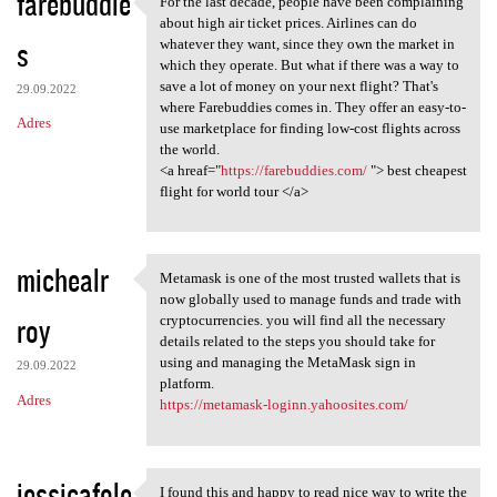
farebuddie
For the last decade, people have been complaining
For the last decade, people
o
about high air ticket prices. Airlines can do
s
m
whatever they want, since they own the market in
which they operate. But what if there was a way to
e
save a lot of money on your next flight? That's
29.09.2022
n
where Farebuddies comes in. They offer an easy-to-
Adres
use marketplace for finding low-cost flights across
t
the world.
a
<a hreaf="
https://farebuddies.com/
"> best cheapest
flight for world tour </a>
r
z
e
michealr
Metamask is one of the most trusted wallets that is
Metamask is one of the most
now globally used to manage funds and trade with
roy
cryptocurrencies. you will find all the necessary
details related to the steps you should take for
using and managing the MetaMask sign in
29.09.2022
platform.
Adres
https://metamask-loginn.yahoosites.com/
jessicafole
I found this and happy to read nice way to write the