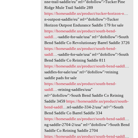
nne-trail-saddle/eu" rel="dofollow">Tucker Pine
Ridge Mule Trail Saddle 289
https://horsesaddle.us/product/tucker-horizon-o
…
n-outpost-saddle/eu" rel="dofollow">Tucker
Horizon Outpost Endurance Saddle 179 for sale
https://horsesaddle.us/product/south-bend-
saddl
…-saddle-for-sale/usa" rel="dofollow">South
Bend Saddle Co Revolutionary Barrel Saddle 3726
https://horsesaddle.us/product/south-bend-
saddl
…-saddle-for-sale/usa" rel="dofollow">South
Bend Saddle Co Reining Saddle 811
https://horsesaddle.us/product/south-bend-saddl
…
saddles-for-sale/usa" rel="dofollow">reining
saddle pads for sale
https://horsesaddle.us/product/south-bend-
saddl
…-reining-saddles/usa"
rel="dofollow">South Bend Saddle Co Reining
Saddle 3459
https://horsesaddle.us/product/south-
bend-saddl
…rel-saddle-334-2/usa" rel=">South
Bend Saddle Co Barrel Saddle 334
https://horsesaddle.us/product/south-bend-saddl
…
ng-saddle-2704-2/usa" rel="dofollow">South Bend
Saddle Co Reining Saddle 2704
https://horsesaddle.us/product/south-bend-saddl
…