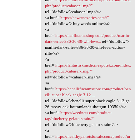
php/product/cabaser-1mg//"
rel="dofollow">cabaser-1mg</a>
<a href="
https://neweraexotics.com//"
rel="dofollow"> buy weeds online</a>
<a
href="
https://marlinarmsshop.com/product/marlin-
dark-series-336-30-30-win-leve...
rel="dofollow">
marlin-dark-series-336-30-30-win-lever-action-
rifle</a>
<a
href="
https://fantastiskmedicineapotek.com/index.
php/product/cabaser-1mg//"
rel="dofollow">cabaser-1mg</a>
<a
href="
https://benellifirearmsstore.com/product/ben
elli-super-black-eagle-3-12-...
rel="dofollow">benelli-super-black-eagle-3-12-ga-
26-mossy-oak-bottomlands-shotgun-10350</a>
<a href="
https://weednets.com/product-
tag/blueberry-gelato-strain//"
rel="dofollow">blueberry gelato strain</a>
<a
href="
https://healthyparrotsforsale.com/product/m