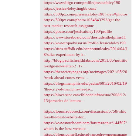
https://www.diigo.com/profile/jessicafoley190
https://jessica-foley.imgbb.com/
https://500px.com/p/jessicafoley190?view=photos
https://500px.com/photo/1054643293/get-the-
best-market-research-assignme...
https://pbase.com/jessicafoley190/profile
https://www.storeboard.com/thestudenthelpline11
https://www.tripadvisor.in/Profile/Jessicafoley190
https://sites.suffolk.edu/connormulcahy/2014/04/1
8/solar-experiment-by-k...
http://blog.pacifichealthlabs.com/2011/05/nutritio
n-edge-newsletter-2_17...
https://thesocietypages.org/socimages/2021/05/20
/work-ahead-cones-vests-...
https://blogs.memphis.edu/padm3601/2016/02/19
/the-city-of-memphis-needs-...
https://blocs.xtec.cat/elblocdelafrancina/2008/12/
13/jornades-de-lectura...
https://forum.roborock.com/discussion/5758/whic
h-is-the-best-website-for...
https://www.storeboard.com/forums/topic/144507/
which-is-the-best-website...
https://blogs.cornell.edu/advancedrevenuemanage