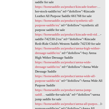
saddle for sale
https://horsesaddle.us/product/kincade-leather-
…
her-stock-saddle/eu" rel="dofollow">Kincade
Leather All Purpose Saddle 661768 for sale
https://horsesaddle.us/product/synthetic-all-
purpose-saddle/eu"
rel="dofollow">synthetic all
purpose saddle for sale
https://horsesaddle.us/product/kincade-redi-rid
…-
saddle-742530-2/eu" rel="dofollow">Kincade
Redi-Ride Child's Western Saddle 742530 for sale
https://horsesaddle.us/product/arena-high-wither-
dressage-saddle/eu"
rel="dofollow">buy Arena
High Wither Dressage Saddle
https://horsesaddle.us/product/arena-wide-
dressage-saddle/eu"
rel="dofollow">Arena Wide
Dressage Saddle
https://horsesaddle.us/product/arena-wide-all-
purpose-saddle/uk"
rel="dofollow">Arena Wide All
Purpose Saddle
https://horsesaddle.us/product/arena-jump-
saddl
…-saddle-for-sale/uk" rel="dofollow">arena
jump saddle for sale
https://horsesaddle.us/product/arena-all-purpos
…l-
purpose-saddle/eu" rel="dofollow">Arena All