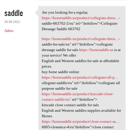
saddle
Are you looking for a regular,
Are you looking for a regular
https://horsesaddle.us/product/collegiate-dress
…-
30.09.2022
saddle-663702-2/eu" rel="dofollow">Collegiate
Dressage Saddle 663702
Adres
https://horsesaddle.us/product/collegiate-dress
…-
saddle-for-sale/eu" rel="dofollow">collegiate
dressage saddle for sale
https://horsesaddle.us
is at
your service! We offer
English and Western saddles for sale at affordable
prices.
buy horse saddle online
https://horsesaddle.us/product/collegiate-all-p
…
ollegiate-saddle/eu" rel="dofollow">collegiate all
purpose saddle for sale
https://horsesaddle.us/product/kincade-close-
contact-saddle/eu"
rel="dofollow">
kincade close contact saddle for sale
English and Western saddles supplies available for
Horses
https://horsesaddle.us/product/close-contact-sa
…
6005-clearance-4/eu"dofollow">close contact