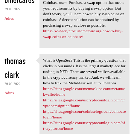
Coinbase users. Purchase a swap option that meets
your requirements by buying a swap option. But
29.09.2022
don't worry; you'll learn how to buy swap coins on
Adres
coinbase. A decent solution can be obtained by
purchasing a swap as close as possible.
https://www.cryptocustomercare.org/how-to-buy-
swap-coins-on-coinbase/
thomas
What is OpenSea? This is the primary question that
What is OpenSea? This is the
clicks in our minds. It is the largest marketplace for
clark
trading in NFTs. There are several wallets available
in the cryptocurrency market. And, we will learn
how to link the MetaMask wallet to OpenSea.
29.09.2022
https://sites.google.com/metmaskios.com/metamas
Adres
kwallet/home
https://sites.google.com/uscryptocomlogin.com/cr
yptocomsigninn/home
https://sites.google.com/coinbselogs.com/coinbase
login/home
https://sites.google.com/uscryptocomlogin.com/nf
t-cryptocom/home