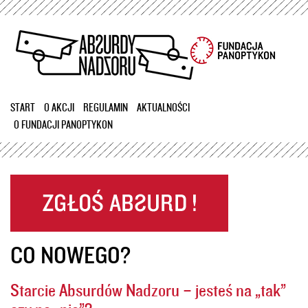
Przejdź
do
treści
START
O AKCJI
REGULAMIN
AKTUALNOŚCI
O FUNDACJI PANOPTYKON
CO NOWEGO?
Starcie Absurdów Nadzoru – jesteś na „tak”