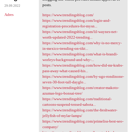
posts.
29.09.2022
Adres
https://www.trendingsblog.com/
https://www.trendingsblog.com/login-and-
registration-procedures-for-mysn...
https://www.trendingsblog.com/lil-waynes-net-
worth-updated-2022-trending...
https://www.trendingsblog.com/why-is-no-mercy-
in-mexico-trending-on-tikt...
https://www.trendingsblog.com/what-is-brandi-
worleys-background-and-why-...
https://www.trendingsblog.com/how-did-mr-krabs-
pass-away-what-caused-his...
https://www.trendingsblog.com/by-ugo-rondinone-
seven-30-foot-tall-dayglo...
https://www.trendingsblog.com/creator-makoto-
azumas-lego-bonsai-tree/
https://www.trendingsblog.com/traditional-
cartoons-suspend-tensed-sabota...
https://www.trendingsblog.com/the-freshwater-
jellyfish-of-mylar-lamps/
https://www.trendingsblog.com/primeliss-best-seo-
company/