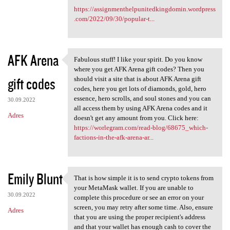
https://assignmenthelpunitedkingdomin.wordpress
.com/2022/09/30/popular-t...
AFK Arena
Fabulous stuff! I like your spirit. Do you know
Fabulous stuff! I like your
where you get AFK Arena gift codes? Then you
gift codes
should visit a site that is about AFK Arena gift
codes, here you get lots of diamonds, gold, hero
essence, hero scrolls, and soul stones and you can
30.09.2022
all access them by using AFK Arena codes and it
Adres
doesn't get any amount from you. Click here:
https://worlegram.com/read-blog/68675_which-
factions-in-the-afk-arena-ar...
Emily Blunt
That is how simple it is to send crypto tokens from
That is how simple it is to
your MetaMask wallet. If you are unable to
30.09.2022
complete this procedure or see an error on your
screen, you may retry after some time. Also, ensure
Adres
that you are using the proper recipient's address
and that your wallet has enough cash to cover the