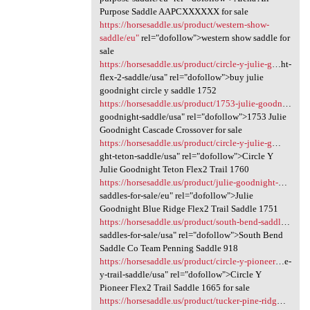
Purpose Saddle AAPCXXXXXX for sale
https://horsesaddle.us/product/western-show-
saddle/eu"
rel="dofollow">western show saddle for
sale
https://horsesaddle.us/product/circle-y-julie-g
…ht-
flex-2-saddle/usa" rel="dofollow">buy julie
goodnight circle y saddle 1752
https://horsesaddle.us/product/1753-julie-goodn
…
goodnight-saddle/usa" rel="dofollow">1753 Julie
Goodnight Cascade Crossover for sale
https://horsesaddle.us/product/circle-y-julie-g
…
ght-teton-saddle/usa" rel="dofollow">Circle Y
Julie Goodnight Teton Flex2 Trail 1760
https://horsesaddle.us/product/julie-goodnight-
…
saddles-for-sale/eu" rel="dofollow">Julie
Goodnight Blue Ridge Flex2 Trail Saddle 1751
https://horsesaddle.us/product/south-bend-saddl
…
saddles-for-sale/usa" rel="dofollow">South Bend
Saddle Co Team Penning Saddle 918
https://horsesaddle.us/product/circle-y-pioneer
…e-
y-trail-saddle/usa" rel="dofollow">Circle Y
Pioneer Flex2 Trail Saddle 1665 for sale
https://horsesaddle.us/product/tucker-pine-ridg
…