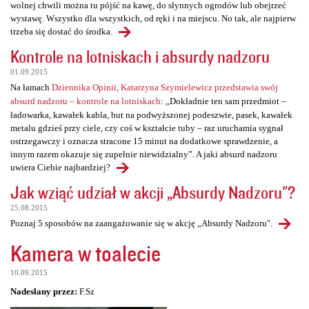
wolnej chwili można tu pójść na kawę, do słynnych ogrodów lub obejrzeć
wystawę. Wszystko dla wszystkich, od ręki i na miejscu. No tak, ale najpierw
trzeba się dostać do środka.
Kontrole na lotniskach i absurdy nadzoru
01.09.2015
Na łamach
Dziennika Opinii, Katarzyna Szymielewicz przedstawia swój
absurd nadzoru – kontrole na lotniskach
: „Dokładnie ten sam przedmiot –
ładowarka, kawałek kabla, but na podwyższonej podeszwie, pasek, kawałek
metalu gdzieś przy ciele, czy coś w kształcie tuby – raz uruchamia sygnał
ostrzegawczy i oznacza stracone 15 minut na dodatkowe sprawdzenie, a
innym razem okazuje się zupełnie niewidzialny”. A jaki absurd nadzoru
uwiera Ciebie najbardziej?
Jak wziąć udział w akcji „Absurdy Nadzoru"?
25.08.2015
Poznaj 5 sposobów na zaangażowanie się w akcję „Absurdy Nadzoru".
Kamera w toalecie
10.09.2015
Nadesłany przez:
F.Sz