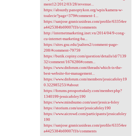
ment12/2012/03/28/revenue...
https://absurdy.panoptykon.org/wpis/kamera-w-
toalecie?page=379#comment-1...
https://sanjose.granicusideas.com/profile/63354ee
a4425384b69007f1b/comments
http://internetmarketing.inet.vn/2014/04/9-cong-
cu-internet-marketing-ba...
https://sites.gsu.edu/jsalters2/comment-page-
208/#comment-79759
https://butik.copiny.com/question/details/id/7139
32/comment/1676286#comm...
https://www.dnforum.com/threads/which-is-the-
best-website-for-management...
https://www.dnforum.com/members/jessicafoley19
0.322985253/#about
https://forums.prosportsdaily.com/member.php?
1340199-jessicafoley190
https://www.mindsumo.com/user/jessica-foley
https://storium.com/user/jessicafoley190
https://www.aicrowd.com/participants/jessicafoley
190
https://sanjose.granicusideas.com/profile/63354ee
a4425384b69007f1b/comments