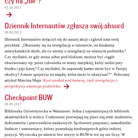
czy na „nie”?
03.10.2015
Dziennik Internautów zgłasza swój absurd
08.09.2015
Dziennik Internautów dołączył się do naszej akcji i zgłosił nam swój
przykład: „Oburzamy się na inwigilację w internecie, na działania
amerykańskich służb, ale co wiemy o inwigilacji na własnym podwórku?
Czy myślałeś, że gdy stoisz sobie pod blokiem, możesz być ciągle
obserwowany np. przez człowieka ze straży miejskiej, który siedzi przy
biurku i pije kawę? Czy myślałeś, ile naprawdę kamer może być w Twojej
okolicy? A może spojrzysz na mapkę, która może to ukazywać?”. Polecamy
artykuł Marcina Maja:
Ktoś nasikał pod kamerą, czyli inwigilacja z
perspektywy własnego podwórka
.
Checkpoint BUW
08.09.2015
Biblioteka Uniwersytecka w Warszawie. Jedna z najważniejszych bibliotek
akademickich w stolicy. Codziennie przewijają się przez nią setki studentów,
doktorantów i pracowników naukowych. Są również pasjonaci, samodzielni
badacze i warszawiacy, którzy poszukują niedostępnych gdzie indziej
pozycji. Wycieczka po mieście bez wizyty w BUW-ie też się nie liczy. W