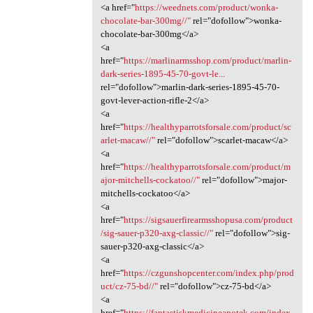
<a href="
https://weednets.com/product/wonka-
chocolate-bar-300mg//"
rel="dofollow">wonka-
chocolate-bar-300mg</a>
<a
href="
https://marlinarmsshop.com/product/marlin-
dark-series-1895-45-70-govt-le...
rel="dofollow">marlin-dark-series-1895-45-70-
govt-lever-action-rifle-2</a>
<a
href="
https://healthyparrotsforsale.com/product/sc
arlet-macaw//"
rel="dofollow">scarlet-macaw</a>
<a
href="
https://healthyparrotsforsale.com/product/m
ajor-mitchells-cockatoo//"
rel="dofollow">major-
mitchells-cockatoo</a>
<a
href="
https://sigsauerfirearmsshopusa.com/product
/sig-sauer-p320-axg-classic//"
rel="dofollow">sig-
sauer-p320-axg-classic</a>
<a
href="
https://czgunshopcenter.com/index.php/prod
uct/cz-75-bd//"
rel="dofollow">cz-75-bd</a>
<a
href="
https://fantastiskmedicineapotek.com/index.