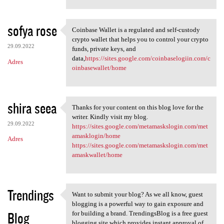
sofya rose
Coinbase Wallet is a regulated and self-custody
Coinbase Wallet is a
crypto wallet that helps you to control your crypto
29.09.2022
funds, private keys, and
data,
https://sites.google.com/coinbaselogiin.com/c
Adres
oinbasewallet/home
shira seea
Thanks for your content on this blog love for the
Thanks for your content on
writer. Kindly visit my blog.
29.09.2022
https://sites.google.com/metamaskslogin.com/met
amasklogin/home
Adres
https://sites.google.com/metamaskslogin.com/met
amaskwallet/home
Trendings
Want to submit your blog? As we all know, guest
Want to submit your blog? As
blogging is a powerful way to gain exposure and
Blog
for building a brand. TrendingsBlog is a free guest
blogging site which provides instant approval of