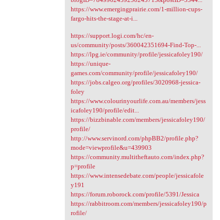
https://www.emergingprairie.com/1-million-cups-
fargo-hits-the-stage-at-i...
https://support.logi.com/hc/en-
us/community/posts/360042351694-Find-Top-...
https://lpg.ie/community/profile/jessicafoley190/
https://unique-
games.com/community/profile/jessicafoley190/
https://jobs.calgeo.org/profiles/3020968-jessica-
foley
https://www.colourinyourlife.com.au/members/jess
icafoley190/profile/edit...
https://bizzbinable.com/members/jessicafoley190/
profile/
http://www.servinord.com/phpBB2/profile.php?
mode=viewprofile&u=439903
https://community.multitheftauto.com/index.php?
p=profile
https://www.intensedebate.com/people/jessicafole
y191
https://forum.roborock.com/profile/5391/Jessica
https://rabbitroom.com/members/jessicafoley190/p
rofile/