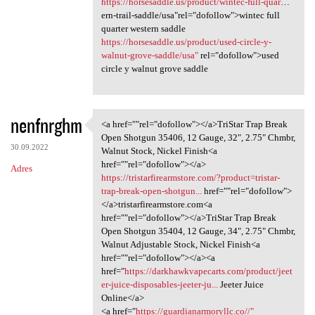
https://horsesaddle.us/product/wintec-full-quar
…
ern-trail-saddle/usa"rel="dofollow">wintec full
quarter western saddle
https://horsesaddle.us/product/used-circle-y-
walnut-grove-saddle/usa"
rel="dofollow">used
circle y walnut grove saddle
nenfnrghm
<a href=""rel="dofollow"></a>TriStar Trap Break
<a href=""rel="dofollow"></a
Open Shotgun 35406, 12 Gauge, 32", 2.75" Chmbr,
30.09.2022
Walnut Stock, Nickel Finish<a
href=""rel="dofollow"></a>
Adres
https://tristarfirearmstore.com/?product=tristar-
trap-break-open-shotgun...
href=""rel="dofollow">
</a>tristarfirearmstore.com<a
href=""rel="dofollow"></a>TriStar Trap Break
Open Shotgun 35404, 12 Gauge, 34", 2.75" Chmbr,
Walnut Adjustable Stock, Nickel Finish<a
href=""rel="dofollow"></a><a
href="
https://darkhawkvapecarts.com/product/jeet
er-juice-disposables-jeeter-ju...
Jeeter Juice
Online</a>
<a href="
https://guardianarmoryllc.co//"