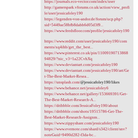
https://journals.eco-vector.com/index/user
http://gamerspark.vforums.co.uk/action/view_profi
le/user/jessicafoley190
https://legenden-von-andor.de/forum/ucp.php?
sid=5449ae58bfb8dabb6d05d3f9...
https://www.feedsfloor.com/profile/jessicafoley190
https://www.reddit.com/user/jessicafoley190/com
ments/xq4ihb/get_the_best...
https://www.pinterest.co.uk/pin/11009190713868
94829/?nic_v3=1a22CvhXq
https://www.deviantart.com/jessicafoley190
https://www.deviantart.com/jessicafoley190/art/Ge
t-The-Best-Market-Resea...
https://unsplash.com/
@jessicafoley190/likes
https://www.behance.net/jessicafoley6
https://www.behance.net/gallery/153669391/Get-
The-Best-Market-Research-A...
https://dribbble.com/JessicaFoley190/about
https://dribbble.com/shots/19515786-Get-The-
Best-Market-Research-Assignm...
https://www.zippyshare.com/jessicafoley190
https://www.evernote.com/shard/s342/client/snv?
noteGuid=9490d282-f3da-bc...