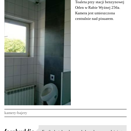
Toaleta przy stacji benzynowej
Orlen w Rabie Wyżnej 256a.
Kamera jest umieszczona
centralnie nad pisuarem.
kamery-bajery
K