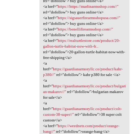
rel="dofollow"> buy guns online</a>
<a href="
https://https://marlinarmsshop.com//"
rel="dofollow"> buy guns online</a>
<a href="
https://sigsauerfirearmsshopusa.com//"
rel="dofollow"> buy guns online</a>
<a href="
https://benellifirearmsshop.com//"
rel="dofollow"> buy guns online</a>
<a href="
https://realturtlestore.com/product/20-
gallon-turtle-habitat-now-with-fr...
rel="dofollow">20-gallon-turtle-habitat-now-with-
free-shipping</a>
<a
href="
https://guardianarmoryllc.co/product/kahr-
p380//"
rel="dofollow"> kahr p380 for sale </a>
<a
href="
https://guardianarmoryllc.co/product/bulgari
an-makarov//"
rel="dofollow">bulgarian makarov
for sale</a>
<a
href="
https://guardianarmoryllc.co/product/colt-
custom-38-super//"
rel="dofollow">38 super colt
custom</a>
<a href="
https://weednets.com/product/orange-
bang//"
rel="dofollow">orange-bang</a>