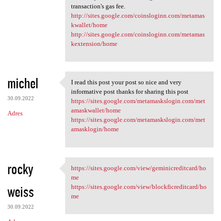
transaction's gas fee.
http://sites.google.com/coinsloginn.com/metamas
kwallet/home
http://sites.google.com/coinsloginn.com/metamas
kextension/home
michel
I read this post your post so nice and very
I read this post your post so
informative post thanks for sharing this post
30.09.2022
https://sites.google.com/metamaskslogin.com/met
amaskwallet/home
Adres
https://sites.google.com/metamaskslogin.com/met
amasklogin/home
rocky
https://sites.google.com/view/geminicreditcard/ho
https://sites.google.com/view
me
weiss
https://sites.google.com/view/blockficreditcard/ho
me
30.09.2022