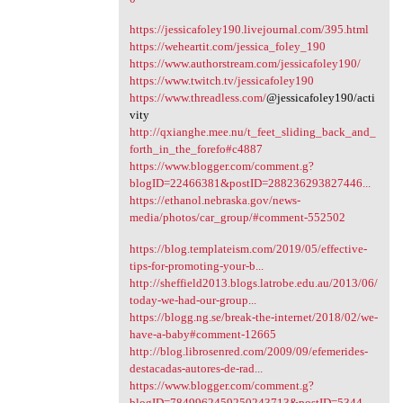
https://jessicafoley190.livejournal.com/395.html
https://weheartit.com/jessica_foley_190
https://www.authorstream.com/jessicafoley190/
https://www.twitch.tv/jessicafoley190
https://www.threadless.com/
@jessicafoley190/acti
vity
http://qxianghe.mee.nu/t_feet_sliding_back_and_
forth_in_the_forefo#c4887
https://www.blogger.com/comment.g?
blogID=22466381&postID=288236293827446...
https://ethanol.nebraska.gov/news-
media/photos/car_group/#comment-552502
https://blog.templateism.com/2019/05/effective-
tips-for-promoting-your-b...
http://sheffield2013.blogs.latrobe.edu.au/2013/06/
today-we-had-our-group...
https://blogg.ng.se/break-the-internet/2018/02/we-
have-a-baby#comment-12665
http://blog.librosenred.com/2009/09/efemerides-
destacadas-autores-de-rad...
https://www.blogger.com/comment.g?
blogID=7849962459250243713&postID=5344...