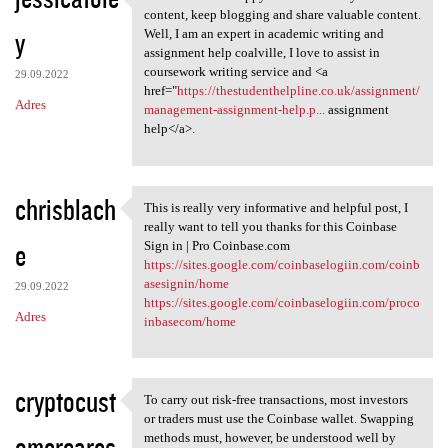
I found this and happy to
content, keep blogging and share valuable content.
y
Well, I am an expert in academic writing and
assignment help coalville, I love to assist in
coursework writing service and <a
29.09.2022
href="
https://thestudenthelpline.co.uk/assignment/
Adres
management-assignment-help.p...
assignment
help</a>.
chrisblach
This is really very informative and helpful post, I
This is really very
really want to tell you thanks for this Coinbase
e
Sign in | Pro Coinbase.com
https://sites.google.com/coinbaselogiin.com/coinb
asesignin/home
29.09.2022
https://sites.google.com/coinbaselogiin.com/proco
Adres
inbasecom/home
cryptocust
To carry out risk-free transactions, most investors
To carry out risk-free
or traders must use the Coinbase wallet. Swapping
omercares
methods must, however, be understood well by