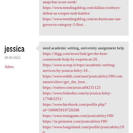
snapchat-score-work/
https://www.trendingsblog.com/dallas-cowboys-
defeat-as-cooper-rush-battles/
https://www.trendingsblog.com/as-hurricane-ian-
grows-to-category-2-flori...
jessica
need academic writing, university assignment help
need academic writing,
https://digg.com/news/link/get-the-best-
30.09.2022
coursework-help-by-experts-at-20...
https://www.scoop.it/topic/academic-writing-
Adres
services-by-jessica-foley-10...
https://www.reddit.com/user/jessicafoley190/com
ments/xlttvc/get_the_best...
https://twitter.com/jessica04231123
https://www.linkedin.com/in/jessica-foley-
1754b5251/
https://www.facebook.com/profile.php?
id=100085919720208
https://www.instagram.com/jessicafoley190/
https://in.pinterest.com/jessicafoley190/
https://www.longisland.com/profile/jessicafoley19
0