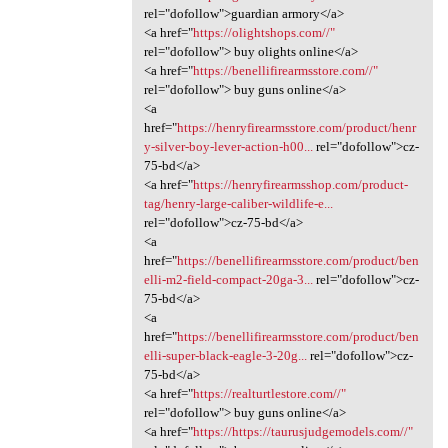
rel="dofollow">guardian armory</a>
<a href="
https://olightshops.com//"
rel="dofollow"> buy olights online</a>
<a href="
https://benellifirearmsstore.com//"
rel="dofollow"> buy guns online</a>
<a
href="
https://henryfirearmsstore.com/product/henr
y-silver-boy-lever-action-h00...
rel="dofollow">cz-
75-bd</a>
<a href="
https://henryfirearmsshop.com/product-
tag/henry-large-caliber-wildlife-e...
rel="dofollow">cz-75-bd</a>
<a
href="
https://benellifirearmsstore.com/product/ben
elli-m2-field-compact-20ga-3...
rel="dofollow">cz-
75-bd</a>
<a
href="
https://benellifirearmsstore.com/product/ben
elli-super-black-eagle-3-20g...
rel="dofollow">cz-
75-bd</a>
<a href="
https://realturtlestore.com//"
rel="dofollow"> buy guns online</a>
<a href="
https://https://taurusjudgemodels.com//"