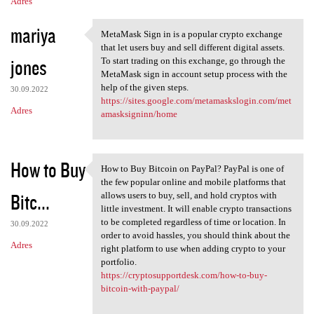
Adres
mariya
MetaMask Sign in is a popular crypto exchange
MetaMask Sign in is a popular
that let users buy and sell different digital assets.
jones
To start trading on this exchange, go through the
MetaMask sign in account setup process with the
help of the given steps.
30.09.2022
https://sites.google.com/metamaskslogin.com/met
Adres
amasksigninn/home
How to Buy
How to Buy Bitcoin on PayPal? PayPal is one of
How to Buy Bitcoin on PayPal?
the few popular online and mobile platforms that
Bitc...
allows users to buy, sell, and hold cryptos with
little investment. It will enable crypto transactions
to be completed regardless of time or location. In
30.09.2022
order to avoid hassles, you should think about the
Adres
right platform to use when adding crypto to your
portfolio.
https://cryptosupportdesk.com/how-to-buy-
bitcoin-with-paypal/