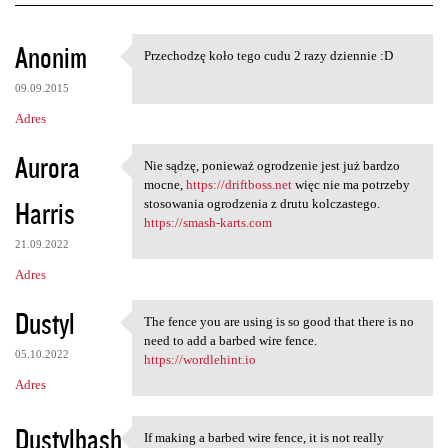
K
Anonim
Przechodzę koło tego cudu 2 razy dziennie :D
Przechodzę koło tego cudu 2
o
09.09.2015
m
Adres
e
n
Aurora
Nie sądzę, ponieważ ogrodzenie jest już bardzo
Nie sądzę, ponieważ
t
mocne,
https://driftboss.net
więc nie ma potrzeby
Harris
stosowania ogrodzenia z drutu kolczastego.
a
https://smash-karts.com
r
21.09.2022
z
Adres
e
Dustyl
The fence you are using is so good that there is no
The fence you are using is so
need to add a barbed wire fence.
05.10.2022
https://wordlehint.io
Adres
Dustylbash
If making a barbed wire fence, it is not really