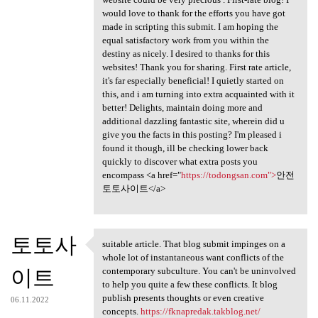
would love to thank for the efforts you have got
made in scripting this submit. I am hoping the
equal satisfactory work from you within the
destiny as nicely. I desired to thanks for this
websites! Thank you for sharing. First rate article,
it's far especially beneficial! I quietly started on
this, and i am turning into extra acquainted with it
better! Delights, maintain doing more and
additional dazzling fantastic site, wherein did u
give you the facts in this posting? I'm pleased i
found it though, ill be checking lower back
quickly to discover what extra posts you
encompass <a href="
https://todongsan.com">
안전
토토사이트</a>
토토사
suitable article. That blog submit impinges on a
suitable article. That blog
whole lot of instantaneous want conflicts of the
이트
contemporary subculture. You can't be uninvolved
to help you quite a few these conflicts. It blog
publish presents thoughts or even creative
06.11.2022
concepts.
https://fknapredak.takblog.net/