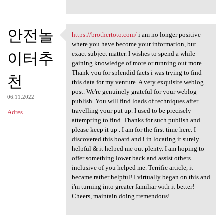
안전놀
https://brothertoto.com/
i am no longer positive
https://brothertoto.com/ i am
where you have become your information, but
이터추
exact subject matter. I wishes to spend a while
gaining knowledge of more or running out more.
Thank you for splendid facts i was trying to find
천
this data for my venture. A very exquisite weblog
post. We're genuinely grateful for your weblog
06.11.2022
publish. You will find loads of techniques after
travelling your put up. I used to be precisely
Adres
attempting to find. Thanks for such publish and
please keep it up . I am for the first time here. I
discovered this board and i in locating it surely
helpful & it helped me out plenty. I am hoping to
offer something lower back and assist others
inclusive of you helped me. Terrific article, it
became rather helpful! I virtually began on this and
i'm turning into greater familiar with it better!
Cheers, maintain doing tremendous!