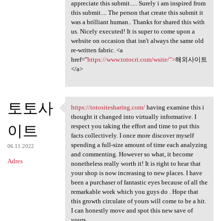
appreciate this submit..... Surely i am inspired from
this submit.... The person that create this submit it
was a brilliant human.. Thanks for shared this with
us. Nicely executed! It is super to come upon a
website on occasion that isn't always the same old
re-written fabric. <a
href="
https://www.totocri.com/wsite/">
해외사이트
</a>
토토사
https://totositesharing.com/
having examine this i
https://totositesharing.com/
thought it changed into virtually informative. I
이트
respect you taking the effort and time to put this
facts collectively. I once more discover myself
spending a full-size amount of time each analyzing
06.11.2022
and commenting. However so what, it become
Adres
nonetheless really worth it! It is right to hear that
your shop is now increasing to new places. I have
been a purchaser of fantastic eyes because of all the
remarkable work which you guys do . Hope that
this growth circulate of yours will come to be a hit.
I can honestly move and spot this new save of
yours .