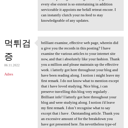
every else extent is so entertaining in addition
serviceable it appoints me befall retreat encore. I
can instantly clutch your rss feed to stay
knowledgeable of any updates.
먹튀검
brilliant examine, effective web page, wherein did
brilliant examine, effective
u give you the records in this posting? I have
증
examine the various articles to your internet site
now, and that i absolutely like your fashion. Thank
you a million and please maintain up the effective
06.11.2022
work. i latterly got here throughout your blog and
Adres
have been reading along. I notion i might leave my
first remark. I do not know what to mention except
that i have loved studying. Nice blog, i can
preserve travelling this blog very regularly .
Brilliant info! I latterly got here throughout your
blog and were studying along. I notion i'd leave
my first remark. I don’t recognise what to say
except that i have . Outstanding article. Thank you
an excessive amount of for the breakdown you
have got presented here. I'm nevertheless type-of