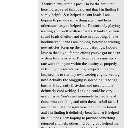
Thanks plenty for this post. I'm for the first time
here. I discovered this board and that i in finding it
surely helpful & it helped me out loads. I am
hoping to provide some thing again and help
others such as you helped me. I'm sincerely playing
reading your well written articles. It looks like you
spend loads of effort and time in your blog. I have
bookmarked it and i am looking forward to reading
new articles. Keep up the good paintings. I would
love to thank you for the efforts you've got made in
writing this newsletter. I'm hoping the same first-
rate work from you within the destiny as properly.
In truth your creative writing competencies has
inspired me to start my own weblog engine weblog
now. Actually the blogging is spreading its wings
hastily. It is clearly first-class and meanful. It is
definitely cool weblog. Linking could be very
useful issue. You've got genuinely helped lots of
those who visit blog and offer them usefull facts. I
am for the first time right here. I found this board
and i in finding it definitely beneficial & it helped
me out loads. I am hoping to provide something
returned and help others including you helped me.