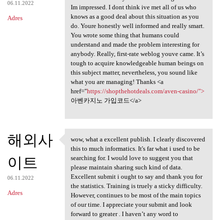
06.11.2022
Im impressed. I dont think ive met all of us who
knows as a good deal about this situation as you
Adres
do. Youre honestly well informed and really smart.
You wrote some thing that humans could
understand and made the problem interesting for
anybody. Really, first-rate weblog youve came. It’s
tough to acquire knowledgeable human beings on
this subject matter, nevertheless, you sound like
what you are managing! Thanks <a
href="
https://shopthehotdeals.com/aven-casino/">
아벤카지노 가입코드</a>
해외사
wow, what a excellent publish. I clearly discovered
wow, what a excellent publish
this to much informatics. It's far what i used to be
이트
searching for. I would love to suggest you that
please maintain sharing such kind of data.
Excellent submit i ought to say and thank you for
06.11.2022
the statistics. Training is truely a sticky difficulty.
Adres
However, continues to be most of the main topics
of our time. I appreciate your submit and look
forward to greater . I haven’t any word to