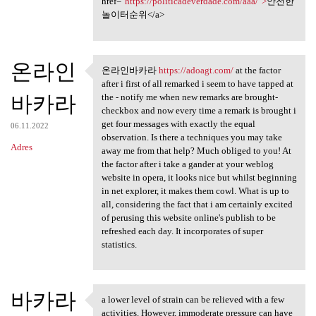
href="
https://politicadeverdade.com/aaa/">
안전한
놀이터순위</a>
온라인
온라인바카라
https://adoagt.com/
at the factor
온라인바카라 https://adoagt.com/ at
after i first of all remarked i seem to have tapped at
바카라
the - notify me when new remarks are brought-
checkbox and now every time a remark is brought i
get four messages with exactly the equal
06.11.2022
observation. Is there a techniques you may take
Adres
away me from that help? Much obliged to you! At
the factor after i take a gander at your weblog
website in opera, it looks nice but whilst beginning
in net explorer, it makes them cowl. What is up to
all, considering the fact that i am certainly excited
of perusing this website online's publish to be
refreshed each day. It incorporates of super
statistics.
바카라
a lower level of strain can be relieved with a few
a lower level of strain can
activities. However, immoderate pressure can have