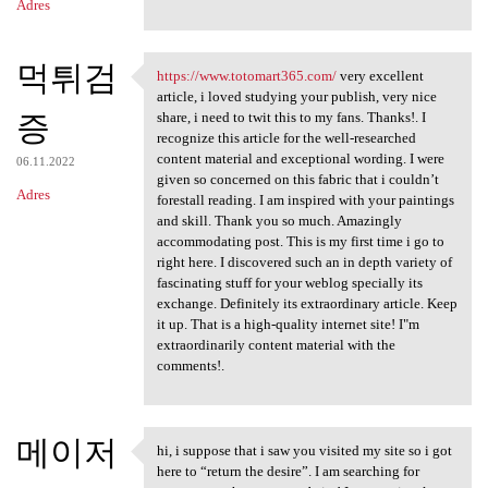
Adres
먹튀검
https://www.totomart365.com/
very excellent
https://www.totomart365.com/
article, i loved studying your publish, very nice
증
share, i need to twit this to my fans. Thanks!. I
recognize this article for the well-researched
content material and exceptional wording. I were
06.11.2022
given so concerned on this fabric that i couldn’t
Adres
forestall reading. I am inspired with your paintings
and skill. Thank you so much. Amazingly
accommodating post. This is my first time i go to
right here. I discovered such an in depth variety of
fascinating stuff for your weblog specially its
exchange. Definitely its extraordinary article. Keep
it up. That is a high-quality internet site! I"m
extraordinarily content material with the
comments!.
메이저
hi, i suppose that i saw you visited my site so i got
hi, i suppose that i saw you
here to “return the desire”. I am searching for