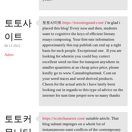
토토사
토토사이트
https://totositeguard.com/
i’m glad i
토토사이트 https://totositeguard
placed this blog! Every now and then, students
이트
want to cognitive the keys of efficient literary
essays composing. Your first-rate information
approximately this top publish can end up a right
06.11.2022
basis for such people. Exceptional one . If you are
Adres
looking for wherein you could buy correct
excellent weed on-line for transport anywhere in
smaller quantities at an cheap price price, please
kindly go to www. Cannabispharmuk. Com on
your weed traces and weed derived products.
Cheers for the actual article i have lately been
looking out in regards to this type of advice on the
internet for sum time proper now so many thanks
토토커
https://scottchasserot.com/
suitable article. That
https://scottchasserot.com/
blog submit impinges on a whole lot of
instantaneous want conflicts of the contemporary