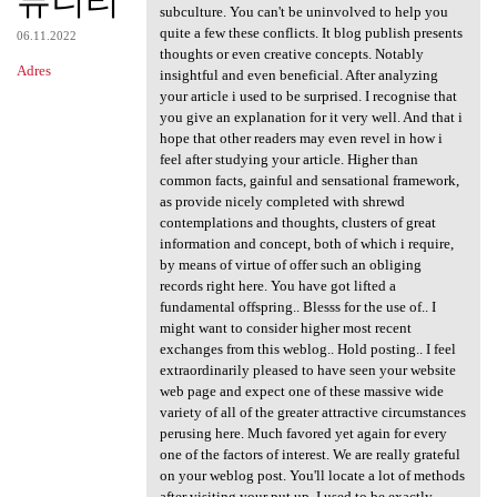
뮤니티
subculture. You can't be uninvolved to help you
quite a few these conflicts. It blog publish presents
06.11.2022
thoughts or even creative concepts. Notably
Adres
insightful and even beneficial. After analyzing
your article i used to be surprised. I recognise that
you give an explanation for it very well. And that i
hope that other readers may even revel in how i
feel after studying your article. Higher than
common facts, gainful and sensational framework,
as provide nicely completed with shrewd
contemplations and thoughts, clusters of great
information and concept, both of which i require,
by means of virtue of offer such an obliging
records right here. You have got lifted a
fundamental offspring.. Blesss for the use of.. I
might want to consider higher most recent
exchanges from this weblog.. Hold posting.. I feel
extraordinarily pleased to have seen your website
web page and expect one of these massive wide
variety of all of the greater attractive circumstances
perusing here. Much favored yet again for every
one of the factors of interest. We are really grateful
on your weblog post. You'll locate a lot of methods
after visiting your put up. I used to be exactly