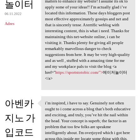
놀이터
matters to enhance my website! I assume its ok to
apply some of your ideas!! I’m actually glad i’ve
located this information. These days bloggers post
06.11.2022
most effective approximately gossips and net and
Adres
that is sincerely tense. A terrific weblog with
interesting content, this is what i need. Thanks for
maintaining this net-website online, i can be
visiting it. Thanks plenty for giving all people
remarkably marvellous danger to check
suggestions from here. It may be very high-quality
and as well , stuffed with a amazing time for me
and my workplace pals to visit the blog <a
href="
https://sportstotobic.com/">
메이저놀이터
</a>
아벤카
i’m inspired, i have to say. Genuinely not often
i’m inspired, i have to say.
ought to i come across a blog that’s both educative
지노 가
and exciting, and truly, you’ve hit the nail within
the head. Your concept is superb; the factor is an
problem that too few folks are speakme
입코드
intelligently about. I'm overjoyed which i got here
across this inside my locate some thing with this.