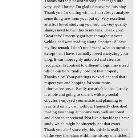
Thanks for the pleasant weblog. It changed into
very useful for me. I'm glad i discovered this blog.
Thank you for sharing with us,i too always analyze
some thing new from your put up. Very excellent
article, i loved studying your submit, very quality
share, i need to twit this to my fans. Thank you!.
Great info! I recently got here throughout your
weblog and were reading along. I notion i'd leave
my first remark. I don’t understand what to mention
except that i have. i actually loved analyzing your
blog. It was thoroughly authored and clean to
recognize. In contrast to different blogs i have read
which can be virtually now not that properly.
Thanks alot! Your paintings is excellent and that i
respect you and hopping for some more
informative posts . Really remarkable post. I study
it whole and going to share it with my social
circules. I enjoyed your article and planning to
rewrite it on my own weblog. I honestly cherished
reading your blog. It became very well authored
and clean to apprehend. Not like other blogs i have
study which might be sincerely not that exact.
Thank you alot! sincerely, this article is really one
of the very first-class within the history of articles. I