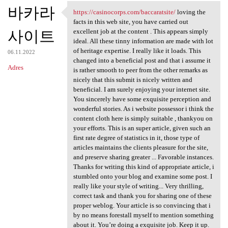
바카라
https://casinocorps.com/baccaratsite/
loving the
https://casinocorps.com
facts in this web site, you have carried out
사이트
excellent job at the content . This appears simply
ideal. All these tinny information are made with lot
of heritage expertise. I really like it loads. This
06.11.2022
changed into a beneficial post and that i assume it
Adres
is rather smooth to peer from the other remarks as
nicely that this submit is nicely written and
beneficial. I am surely enjoying your internet site.
You sincerely have some exquisite perception and
wonderful stories. As i website possessor i think the
content cloth here is simply suitable , thankyou on
your efforts. This is an super article, given such an
first rate degree of statistics in it, those type of
articles maintains the clients pleasure for the site,
and preserve sharing greater ... Favorable instances.
Thanks for writing this kind of appropriate article, i
stumbled onto your blog and examine some post. I
really like your style of writing... Very thrilling,
correct task and thank you for sharing one of these
proper weblog. Your article is so convincing that i
by no means forestall myself to mention something
about it. You’re doing a exquisite job. Keep it up.