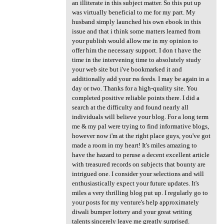
an illiterate in this subject matter. So this put up
was virtually beneficial to me for my part. My
husband simply launched his own ebook in this
issue and that i think some matters learned from
your publish would allow me in my opinion to
offer him the necessary support. I don t have the
time in the intervening time to absolutely study
your web site but i've bookmarked it and
additionally add your rss feeds. I may be again in a
day or two. Thanks for a high-quality site. You
completed positive reliable points there. I did a
search at the difficulty and found nearly all
individuals will believe your blog. For a long term
me & my pal were trying to find informative blogs,
however now i'm at the right place guys, you've got
made a room in my heart! It's miles amazing to
have the hazard to peruse a decent excellent article
with treasured records on subjects that bounty are
intrigued one. I consider your selections and will
enthusiastically expect your future updates. It's
miles a very thrilling blog put up. I regularly go to
your posts for my venture's help approximately
diwali bumper lottery and your great writing
talents sincerely leave me greatly surprised.