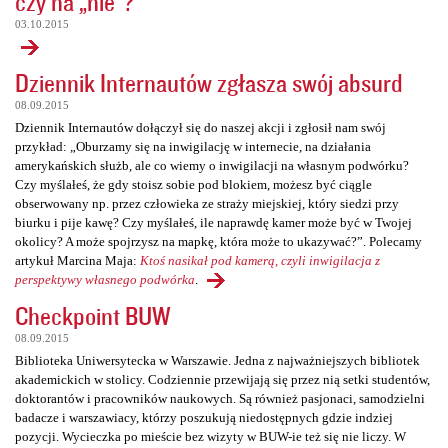
czy na „nie”?
03.10.2015
Dziennik Internautów zgłasza swój absurd
08.09.2015
Dziennik Internautów dołączył się do naszej akcji i zgłosił nam swój
przykład: „Oburzamy się na inwigilację w internecie, na działania
amerykańskich służb, ale co wiemy o inwigilacji na własnym podwórku?
Czy myślałeś, że gdy stoisz sobie pod blokiem, możesz być ciągle
obserwowany np. przez człowieka ze straży miejskiej, który siedzi przy
biurku i pije kawę? Czy myślałeś, ile naprawdę kamer może być w Twojej
okolicy? A może spojrzysz na mapkę, która może to ukazywać?”. Polecamy
artykuł Marcina Maja:
Ktoś nasikał pod kamerą, czyli inwigilacja z
perspektywy własnego podwórka
.
Checkpoint BUW
08.09.2015
Biblioteka Uniwersytecka w Warszawie. Jedna z najważniejszych bibliotek
akademickich w stolicy. Codziennie przewijają się przez nią setki studentów,
doktorantów i pracowników naukowych. Są również pasjonaci, samodzielni
badacze i warszawiacy, którzy poszukują niedostępnych gdzie indziej
pozycji. Wycieczka po mieście bez wizyty w BUW-ie też się nie liczy. W