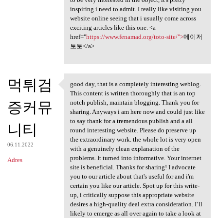
inspiring i need to admit. I really like visiting you
website online seeing that i usually come across
exciting articles like this one. <a
href="
https://www.fenamad.org/toto-site/">
메이저
토토</a>
먹튀검
good day, that is a completely interesting weblog.
good day, that is a
This content is written thoroughly that is an top
증커뮤
notch publish, maintain blogging. Thank you for
sharing. Anyways i am here now and could just like
to say thank for a tremendous publish and a all
니티
round interesting website. Please do preserve up
the extraordinary work. the whole lot is very open
06.11.2022
with a genuinely clean explanation of the
problems. It turned into informative. Your internet
Adres
site is beneficial. Thanks for sharing! I advocate
you to our article about that's useful for and i'm
certain you like our article. Spot up for this write-
up, i critically suppose this appropriate website
desires a high-quality deal extra consideration. I’ll
likely to emerge as all over again to take a look at