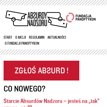
Przejdź
do
treści
START
O AKCJI
REGULAMIN
AKTUALNOŚCI
O FUNDACJI PANOPTYKON
CO NOWEGO?
Starcie Absurdów Nadzoru – jesteś na „tak”