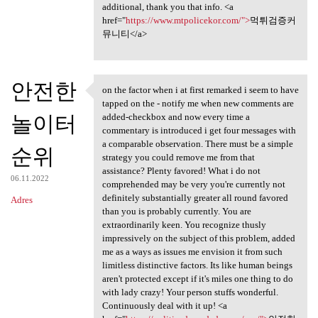
additional, thank you that info. <a
href="
https://www.mtpolicekor.com/">
먹튀검증커
뮤니티</a>
안전한
on the factor when i at first remarked i seem to have
on the factor when i at first
tapped on the - notify me when new comments are
놀이터
added-checkbox and now every time a
commentary is introduced i get four messages with
a comparable observation. There must be a simple
순위
strategy you could remove me from that
assistance? Plenty favored! What i do not
06.11.2022
comprehended may be very you're currently not
definitely substantially greater all round favored
Adres
than you is probably currently. You are
extraordinarily keen. You recognize thusly
impressively on the subject of this problem, added
me as a ways as issues me envision it from such
limitless distinctive factors. Its like human beings
aren't protected except if it's miles one thing to do
with lady crazy! Your person stuffs wonderful.
Continuously deal with it up! <a