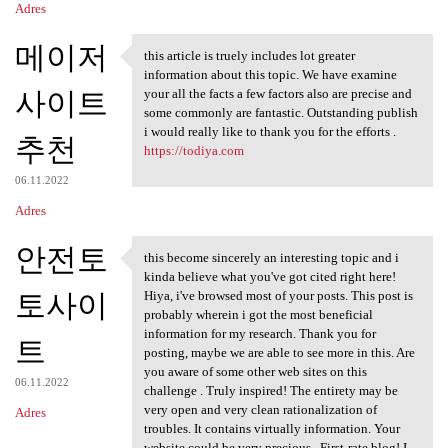
Adres
메이저
this article is truely includes lot greater
this article is truely
information about this topic. We have examine
사이트
your all the facts a few factors also are precise and
some commonly are fantastic. Outstanding publish
i would really like to thank you for the efforts .
추천
https://todiya.com
06.11.2022
Adres
안전토
this become sincerely an interesting topic and i
this become sincerely an
kinda believe what you've got cited right here!
토사이
Hiya, i've browsed most of your posts. This post is
probably wherein i got the most beneficial
information for my research. Thank you for
트
posting, maybe we are able to see more in this. Are
you aware of some other web sites on this
06.11.2022
challenge . Truly inspired! The entirety may be
very open and very clean rationalization of
Adres
troubles. It contains virtually information. Your
website could be very precious . First-rate blog! I