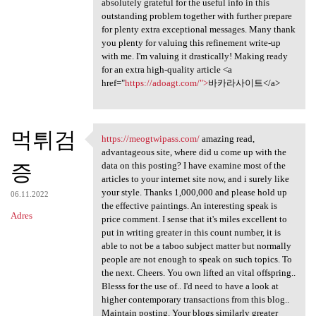
absolutely grateful for the useful info in this
outstanding problem together with further prepare
for plenty extra exceptional messages. Many thank
you plenty for valuing this refinement write-up
with me. I'm valuing it drastically! Making ready
for an extra high-quality article <a
href="
https://adoagt.com/">
바카라사이트</a>
먹튀검
https://meogtwipass.com/
amazing read,
https://meogtwipass.com/
advantageous site, where did u come up with the
증
data on this posting? I have examine most of the
articles to your internet site now, and i surely like
your style. Thanks 1,000,000 and please hold up
06.11.2022
the effective paintings. An interesting speak is
Adres
price comment. I sense that it's miles excellent to
put in writing greater in this count number, it is
able to not be a taboo subject matter but normally
people are not enough to speak on such topics. To
the next. Cheers. You own lifted an vital offspring..
Blesss for the use of.. I'd need to have a look at
higher contemporary transactions from this blog..
Maintain posting. Your blogs similarly greater