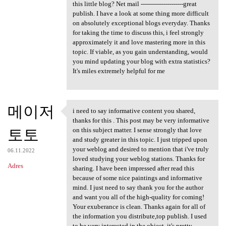
this little blog? Net mail ---------------------great
publish. I have a look at some thing more difficult
on absolutely exceptional blogs everyday. Thanks
for taking the time to discuss this, i feel strongly
approximately it and love mastering more in this
topic. If viable, as you gain understanding, would
you mind updating your blog with extra statistics?
It's miles extremely helpful for me
메이저
i need to say informative content you shared,
i need to say informative
thanks for this . This post may be very informative
토토
on this subject matter. I sense strongly that love
and study greater in this topic. I just tripped upon
your weblog and desired to mention that i've truly
06.11.2022
loved studying your weblog stations. Thanks for
Adres
sharing. I have been impressed after read this
because of some nice paintings and informative
mind. I just need to say thank you for the author
and want you all of the high-quality for coming!
Your exuberance is clean. Thanks again for all of
the information you distribute,top publish. I used
to be very interested in the object, it's pretty