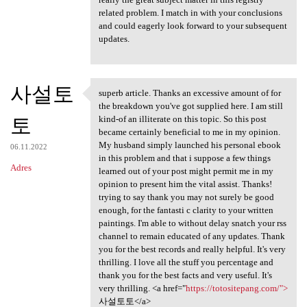
related problem. I match in with your conclusions
and could eagerly look forward to your subsequent
updates.
사설토
superb article. Thanks an excessive amount of for
superb article. Thanks an
the breakdown you've got supplied here. I am still
토
kind-of an illiterate on this topic. So this post
became certainly beneficial to me in my opinion.
My husband simply launched his personal ebook
06.11.2022
in this problem and that i suppose a few things
Adres
learned out of your post might permit me in my
opinion to present him the vital assist. Thanks!
trying to say thank you may not surely be good
enough, for the fantasti c clarity to your written
paintings. I'm able to without delay snatch your rss
channel to remain educated of any updates. Thank
you for the best records and really helpful. It's very
thrilling. I love all the stuff you percentage and
thank you for the best facts and very useful. It's
very thrilling. <a href="
https://totositepang.com/">
사설토토</a>