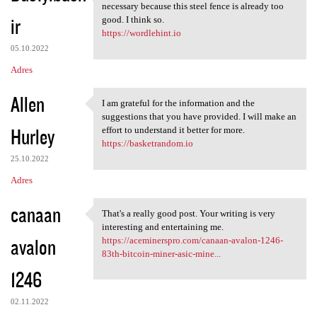
If making a barbed wire fence
necessary because this steel fence is already too
ir
good. I think so.
https://wordlehint.io
05.10.2022
Adres
Allen
I am grateful for the information and the
I am grateful for the
suggestions that you have provided. I will make an
Hurley
effort to understand it better for more.
https://basketrandom.io
25.10.2022
Adres
canaan
That's a really good post. Your writing is very
That's a really good post.
interesting and entertaining me.
avalon
https://aceminerspro.com/canaan-avalon-1246-
83th-bitcoin-miner-asic-mine...
1246
02.11.2022