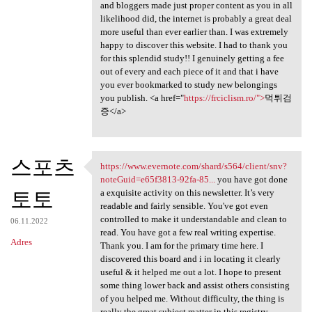
and bloggers made just proper content as you in all
likelihood did, the internet is probably a great deal
more useful than ever earlier than. I was extremely
happy to discover this website. I had to thank you
for this splendid study!! I genuinely getting a fee
out of every and each piece of it and that i have
you ever bookmarked to study new belongings
you publish. <a href="
https://frciclism.ro/">
먹튀검
증</a>
스포츠
https://www.evernote.com/shard/s564/client/snv?
https://www.evernote.com
noteGuid=e65f3813-92fa-85...
you have got done
토토
a exquisite activity on this newsletter. It’s very
readable and fairly sensible. You've got even
controlled to make it understandable and clean to
06.11.2022
read. You have got a few real writing expertise.
Adres
Thank you. I am for the primary time here. I
discovered this board and i in locating it clearly
useful & it helped me out a lot. I hope to present
some thing lower back and assist others consisting
of you helped me. Without difficulty, the thing is
really the great subject matter in this registry