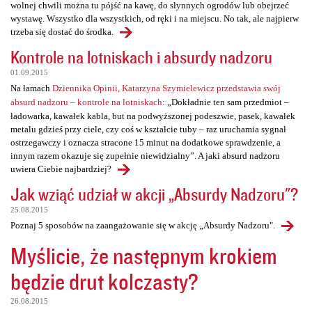
wolnej chwili można tu pójść na kawę, do słynnych ogrodów lub obejrzeć
wystawę. Wszystko dla wszystkich, od ręki i na miejscu. No tak, ale najpierw
trzeba się dostać do środka.
Kontrole na lotniskach i absurdy nadzoru
01.09.2015
Na łamach
Dziennika Opinii, Katarzyna Szymielewicz przedstawia swój
absurd nadzoru – kontrole na lotniskach
: „Dokładnie ten sam przedmiot –
ładowarka, kawałek kabla, but na podwyższonej podeszwie, pasek, kawałek
metalu gdzieś przy ciele, czy coś w kształcie tuby – raz uruchamia sygnał
ostrzegawczy i oznacza stracone 15 minut na dodatkowe sprawdzenie, a
innym razem okazuje się zupełnie niewidzialny”. A jaki absurd nadzoru
uwiera Ciebie najbardziej?
Jak wziąć udział w akcji „Absurdy Nadzoru"?
25.08.2015
Poznaj 5 sposobów na zaangażowanie się w akcję „Absurdy Nadzoru".
Myślicie, że następnym krokiem
będzie drut kolczasty?
26.08.2015