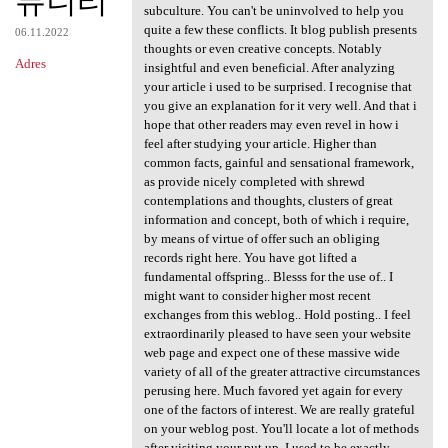
뮤니티
subculture. You can't be uninvolved to help you
quite a few these conflicts. It blog publish presents
06.11.2022
thoughts or even creative concepts. Notably
Adres
insightful and even beneficial. After analyzing
your article i used to be surprised. I recognise that
you give an explanation for it very well. And that i
hope that other readers may even revel in how i
feel after studying your article. Higher than
common facts, gainful and sensational framework,
as provide nicely completed with shrewd
contemplations and thoughts, clusters of great
information and concept, both of which i require,
by means of virtue of offer such an obliging
records right here. You have got lifted a
fundamental offspring.. Blesss for the use of.. I
might want to consider higher most recent
exchanges from this weblog.. Hold posting.. I feel
extraordinarily pleased to have seen your website
web page and expect one of these massive wide
variety of all of the greater attractive circumstances
perusing here. Much favored yet again for every
one of the factors of interest. We are really grateful
on your weblog post. You'll locate a lot of methods
after visiting your put up. I used to be exactly