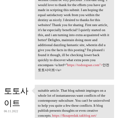
would love to thank for the efforts you have got
made in scripting this submit. I am hoping the
equal satisfactory work from you within the
destiny as nicely. I desired to thanks for this
websites! Thank you for sharing. First rate article,
it's far especially beneficial! I quietly started on
this, and i am turning into extra acquainted with it
better! Delights, maintain doing more and
additional dazzling fantastic site, wherein did u
give you the facts in this posting? I'm pleased i
found it though, ill be checking lower back
quickly to discover what extra posts you
encompass <a href="
https://todongsan.com">
안전
토토사이트</a>
토토사
suitable article. That blog submit impinges on a
suitable article. That blog
whole lot of instantaneous want conflicts of the
이트
contemporary subculture. You can't be uninvolved
to help you quite a few these conflicts. It blog
publish presents thoughts or even creative
06.11.2022
concepts.
https://fknapredak.takblog.net/