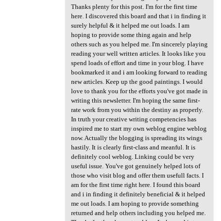
Thanks plenty for this post. I'm for the first time
here. I discovered this board and that i in finding it
surely helpful & it helped me out loads. I am
hoping to provide some thing again and help
others such as you helped me. I'm sincerely playing
reading your well written articles. It looks like you
spend loads of effort and time in your blog. I have
bookmarked it and i am looking forward to reading
new articles. Keep up the good paintings. I would
love to thank you for the efforts you've got made in
writing this newsletter. I'm hoping the same first-
rate work from you within the destiny as properly.
In truth your creative writing competencies has
inspired me to start my own weblog engine weblog
now. Actually the blogging is spreading its wings
hastily. It is clearly first-class and meanful. It is
definitely cool weblog. Linking could be very
useful issue. You've got genuinely helped lots of
those who visit blog and offer them usefull facts. I
am for the first time right here. I found this board
and i in finding it definitely beneficial & it helped
me out loads. I am hoping to provide something
returned and help others including you helped me.