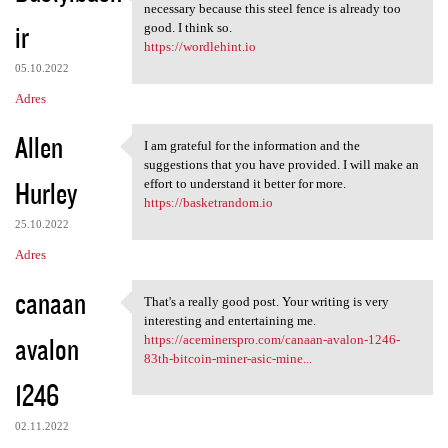
If making a barbed wire fence
necessary because this steel fence is already too
ir
good. I think so.
https://wordlehint.io
05.10.2022
Adres
Allen
I am grateful for the information and the
I am grateful for the
suggestions that you have provided. I will make an
Hurley
effort to understand it better for more.
https://basketrandom.io
25.10.2022
Adres
canaan
That's a really good post. Your writing is very
That's a really good post.
interesting and entertaining me.
avalon
https://aceminerspro.com/canaan-avalon-1246-
83th-bitcoin-miner-asic-mine...
1246
02.11.2022