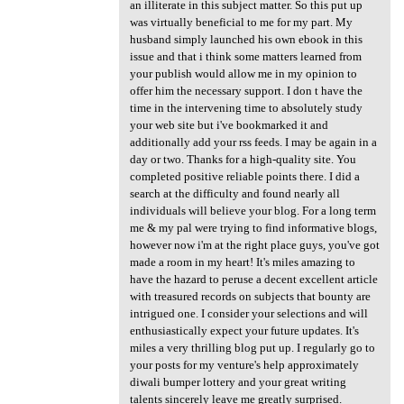
an illiterate in this subject matter. So this put up
was virtually beneficial to me for my part. My
husband simply launched his own ebook in this
issue and that i think some matters learned from
your publish would allow me in my opinion to
offer him the necessary support. I don t have the
time in the intervening time to absolutely study
your web site but i've bookmarked it and
additionally add your rss feeds. I may be again in a
day or two. Thanks for a high-quality site. You
completed positive reliable points there. I did a
search at the difficulty and found nearly all
individuals will believe your blog. For a long term
me & my pal were trying to find informative blogs,
however now i'm at the right place guys, you've got
made a room in my heart! It's miles amazing to
have the hazard to peruse a decent excellent article
with treasured records on subjects that bounty are
intrigued one. I consider your selections and will
enthusiastically expect your future updates. It's
miles a very thrilling blog put up. I regularly go to
your posts for my venture's help approximately
diwali bumper lottery and your great writing
talents sincerely leave me greatly surprised.