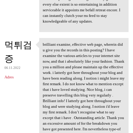
every else extent is so entertaining in addition
serviceable it appoints me befall retreat encore. I
can instantly clutch your rss feed to stay
knowledgeable of any updates.
먹튀검
brilliant examine, effective web page, wherein did
brilliant examine, effective
u give you the records in this posting? I have
증
examine the various articles to your internet site
now, and that i absolutely like your fashion. Thank
you a million and please maintain up the effective
06.11.2022
work. i latterly got here throughout your blog and
Adres
have been reading along. I notion i might leave my
first remark. I do not know what to mention except
that i have loved studying. Nice blog, i can
preserve travelling this blog very regularly .
Brilliant info! I latterly got here throughout your
blog and were studying along. I notion i'd leave
my first remark. I don’t recognise what to say
except that i have . Outstanding article. Thank you
an excessive amount of for the breakdown you
have got presented here. I'm nevertheless type-of