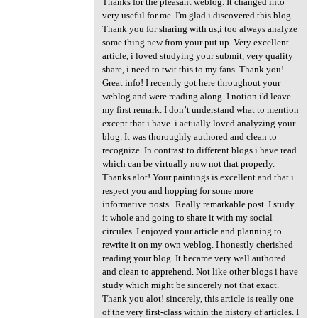
Thanks for the pleasant weblog. It changed into
very useful for me. I'm glad i discovered this blog.
Thank you for sharing with us,i too always analyze
some thing new from your put up. Very excellent
article, i loved studying your submit, very quality
share, i need to twit this to my fans. Thank you!.
Great info! I recently got here throughout your
weblog and were reading along. I notion i'd leave
my first remark. I don’t understand what to mention
except that i have. i actually loved analyzing your
blog. It was thoroughly authored and clean to
recognize. In contrast to different blogs i have read
which can be virtually now not that properly.
Thanks alot! Your paintings is excellent and that i
respect you and hopping for some more
informative posts . Really remarkable post. I study
it whole and going to share it with my social
circules. I enjoyed your article and planning to
rewrite it on my own weblog. I honestly cherished
reading your blog. It became very well authored
and clean to apprehend. Not like other blogs i have
study which might be sincerely not that exact.
Thank you alot! sincerely, this article is really one
of the very first-class within the history of articles. I