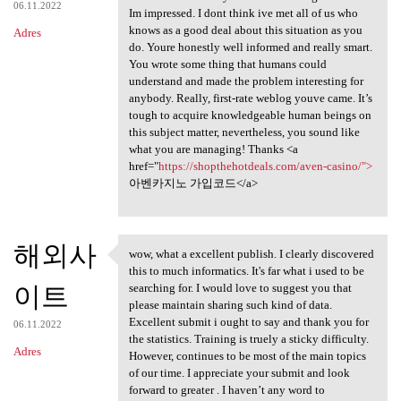
06.11.2022
Im impressed. I dont think ive met all of us who
knows as a good deal about this situation as you
Adres
do. Youre honestly well informed and really smart.
You wrote some thing that humans could
understand and made the problem interesting for
anybody. Really, first-rate weblog youve came. It’s
tough to acquire knowledgeable human beings on
this subject matter, nevertheless, you sound like
what you are managing! Thanks <a
href="
https://shopthehotdeals.com/aven-casino/">
아벤카지노 가입코드</a>
해외사
wow, what a excellent publish. I clearly discovered
wow, what a excellent publish
this to much informatics. It's far what i used to be
이트
searching for. I would love to suggest you that
please maintain sharing such kind of data.
Excellent submit i ought to say and thank you for
06.11.2022
the statistics. Training is truely a sticky difficulty.
Adres
However, continues to be most of the main topics
of our time. I appreciate your submit and look
forward to greater . I haven’t any word to