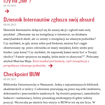
czy na „nie”?
03.10.2015
Dziennik Internautów zgłasza swój absurd
08.09.2015
Dziennik Internautów dołączył się do naszej akcji i zgłosił nam swój
przykład: „Oburzamy się na inwigilację w internecie, na działania
amerykańskich służb, ale co wiemy o inwigilacji na własnym podwórku?
Czy myślałeś, że gdy stoisz sobie pod blokiem, możesz być ciągle
obserwowany np. przez człowieka ze straży miejskiej, który siedzi przy
biurku i pije kawę? Czy myślałeś, ile naprawdę kamer może być w Twojej
okolicy? A może spojrzysz na mapkę, która może to ukazywać?”. Polecamy
artykuł Marcina Maja:
Ktoś nasikał pod kamerą, czyli inwigilacja z
perspektywy własnego podwórka
.
Checkpoint BUW
08.09.2015
Biblioteka Uniwersytecka w Warszawie. Jedna z najważniejszych bibliotek
akademickich w stolicy. Codziennie przewijają się przez nią setki studentów,
doktorantów i pracowników naukowych. Są również pasjonaci, samodzielni
badacze i warszawiacy, którzy poszukują niedostępnych gdzie indziej
pozycji. Wycieczka po mieście bez wizyty w BUW-ie też się nie liczy. W