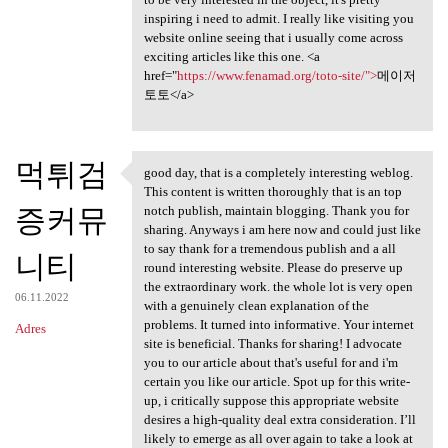
inspiring i need to admit. I really like visiting you
website online seeing that i usually come across
exciting articles like this one. <a
href="
https://www.fenamad.org/toto-site/">
메이저
토토</a>
먹튀검
good day, that is a completely interesting weblog.
good day, that is a
This content is written thoroughly that is an top
증커뮤
notch publish, maintain blogging. Thank you for
sharing. Anyways i am here now and could just like
to say thank for a tremendous publish and a all
니티
round interesting website. Please do preserve up
the extraordinary work. the whole lot is very open
06.11.2022
with a genuinely clean explanation of the
problems. It turned into informative. Your internet
Adres
site is beneficial. Thanks for sharing! I advocate
you to our article about that's useful for and i'm
certain you like our article. Spot up for this write-
up, i critically suppose this appropriate website
desires a high-quality deal extra consideration. I’ll
likely to emerge as all over again to take a look at