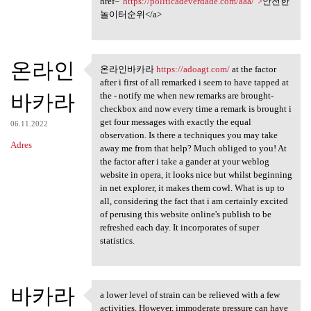
href="
https://politicadeverdade.com/aaa/">
안전한
놀이터순위</a>
온라인
온라인바카라
https://adoagt.com/
at the factor
온라인바카라 https://adoagt.com/ at
after i first of all remarked i seem to have tapped at
바카라
the - notify me when new remarks are brought-
checkbox and now every time a remark is brought i
get four messages with exactly the equal
06.11.2022
observation. Is there a techniques you may take
Adres
away me from that help? Much obliged to you! At
the factor after i take a gander at your weblog
website in opera, it looks nice but whilst beginning
in net explorer, it makes them cowl. What is up to
all, considering the fact that i am certainly excited
of perusing this website online's publish to be
refreshed each day. It incorporates of super
statistics.
바카라
a lower level of strain can be relieved with a few
a lower level of strain can
activities. However, immoderate pressure can have