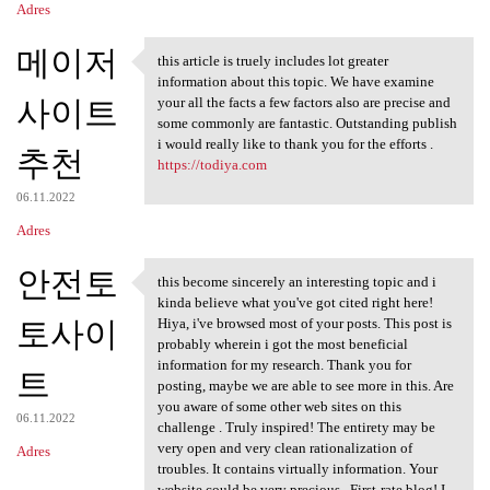
Adres
메이저
this article is truely includes lot greater
this article is truely
information about this topic. We have examine
사이트
your all the facts a few factors also are precise and
some commonly are fantastic. Outstanding publish
i would really like to thank you for the efforts .
추천
https://todiya.com
06.11.2022
Adres
안전토
this become sincerely an interesting topic and i
this become sincerely an
kinda believe what you've got cited right here!
토사이
Hiya, i've browsed most of your posts. This post is
probably wherein i got the most beneficial
information for my research. Thank you for
트
posting, maybe we are able to see more in this. Are
you aware of some other web sites on this
06.11.2022
challenge . Truly inspired! The entirety may be
very open and very clean rationalization of
Adres
troubles. It contains virtually information. Your
website could be very precious . First-rate blog! I