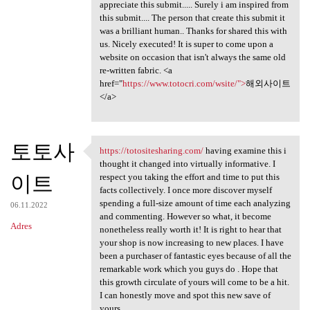
appreciate this submit..... Surely i am inspired from
this submit.... The person that create this submit it
was a brilliant human.. Thanks for shared this with
us. Nicely executed! It is super to come upon a
website on occasion that isn't always the same old
re-written fabric. <a
href="
https://www.totocri.com/wsite/">
해외사이트
</a>
토토사
https://totositesharing.com/
having examine this i
https://totositesharing.com/
thought it changed into virtually informative. I
이트
respect you taking the effort and time to put this
facts collectively. I once more discover myself
spending a full-size amount of time each analyzing
06.11.2022
and commenting. However so what, it become
Adres
nonetheless really worth it! It is right to hear that
your shop is now increasing to new places. I have
been a purchaser of fantastic eyes because of all the
remarkable work which you guys do . Hope that
this growth circulate of yours will come to be a hit.
I can honestly move and spot this new save of
yours .