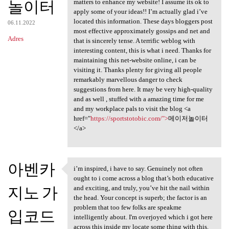
놀이터
matters to enhance my website! I assume its ok to
apply some of your ideas!! I’m actually glad i’ve
located this information. These days bloggers post
06.11.2022
most effective approximately gossips and net and
Adres
that is sincerely tense. A terrific weblog with
interesting content, this is what i need. Thanks for
maintaining this net-website online, i can be
visiting it. Thanks plenty for giving all people
remarkably marvellous danger to check
suggestions from here. It may be very high-quality
and as well , stuffed with a amazing time for me
and my workplace pals to visit the blog <a
href="
https://sportstotobic.com/">
메이저놀이터
</a>
아벤카
i’m inspired, i have to say. Genuinely not often
i’m inspired, i have to say.
ought to i come across a blog that’s both educative
지노 가
and exciting, and truly, you’ve hit the nail within
the head. Your concept is superb; the factor is an
problem that too few folks are speakme
입코드
intelligently about. I'm overjoyed which i got here
across this inside my locate some thing with this.