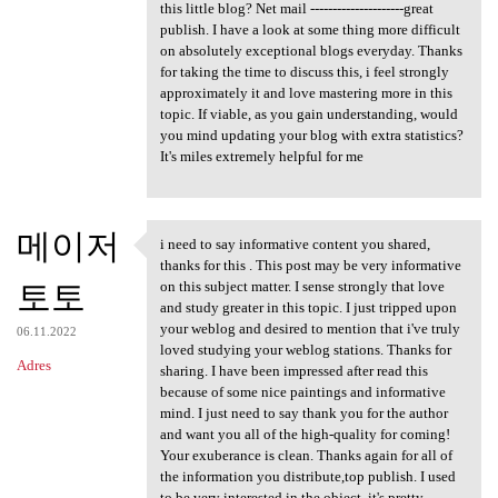
this little blog? Net mail ---------------------great
publish. I have a look at some thing more difficult
on absolutely exceptional blogs everyday. Thanks
for taking the time to discuss this, i feel strongly
approximately it and love mastering more in this
topic. If viable, as you gain understanding, would
you mind updating your blog with extra statistics?
It's miles extremely helpful for me
메이저
i need to say informative content you shared,
i need to say informative
thanks for this . This post may be very informative
토토
on this subject matter. I sense strongly that love
and study greater in this topic. I just tripped upon
your weblog and desired to mention that i've truly
06.11.2022
loved studying your weblog stations. Thanks for
Adres
sharing. I have been impressed after read this
because of some nice paintings and informative
mind. I just need to say thank you for the author
and want you all of the high-quality for coming!
Your exuberance is clean. Thanks again for all of
the information you distribute,top publish. I used
to be very interested in the object, it's pretty