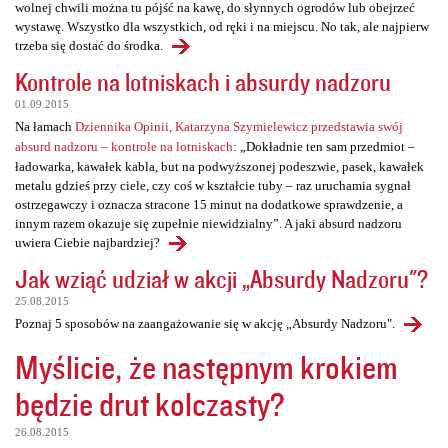
wolnej chwili można tu pójść na kawę, do słynnych ogrodów lub obejrzeć
wystawę. Wszystko dla wszystkich, od ręki i na miejscu. No tak, ale najpierw
trzeba się dostać do środka.
Kontrole na lotniskach i absurdy nadzoru
01.09.2015
Na łamach
Dziennika Opinii, Katarzyna Szymielewicz przedstawia swój
absurd nadzoru – kontrole na lotniskach
: „Dokładnie ten sam przedmiot –
ładowarka, kawałek kabla, but na podwyższonej podeszwie, pasek, kawałek
metalu gdzieś przy ciele, czy coś w kształcie tuby – raz uruchamia sygnał
ostrzegawczy i oznacza stracone 15 minut na dodatkowe sprawdzenie, a
innym razem okazuje się zupełnie niewidzialny”. A jaki absurd nadzoru
uwiera Ciebie najbardziej?
Jak wziąć udział w akcji „Absurdy Nadzoru"?
25.08.2015
Poznaj 5 sposobów na zaangażowanie się w akcję „Absurdy Nadzoru".
Myślicie, że następnym krokiem
będzie drut kolczasty?
26.08.2015