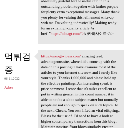
absolutely grateful for the useful info in this
outstanding problem together with further prepare
for plenty extra exceptional messages. Many thank
you plenty for valuing this refinement write-up
with me. I'm valuing it drastically! Making ready
for an extra high-quality article <a
href="
https://adoagt.com/">
바카라사이트</a>
먹튀검
https://meogtwipass.com/
amazing read,
https://meogtwipass.com/
advantageous site, where did u come up with the
증
data on this posting? I have examine most of the
articles to your internet site now, and i surely like
your style. Thanks 1,000,000 and please hold up
06.11.2022
the effective paintings. An interesting speak is
Adres
price comment. I sense that it's miles excellent to
put in writing greater in this count number, it is
able to not be a taboo subject matter but normally
people are not enough to speak on such topics. To
the next. Cheers. You own lifted an vital offspring..
Blesss for the use of.. I'd need to have a look at
higher contemporary transactions from this blog..
Maintain posting. Your blogs similarly greater