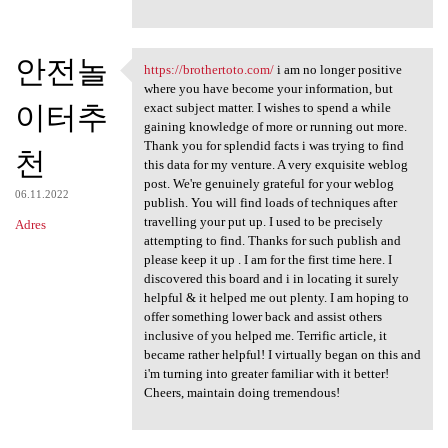
안전놀
https://brothertoto.com/
i am no longer positive
https://brothertoto.com/ i am
where you have become your information, but
이터추
exact subject matter. I wishes to spend a while
gaining knowledge of more or running out more.
Thank you for splendid facts i was trying to find
천
this data for my venture. A very exquisite weblog
post. We're genuinely grateful for your weblog
06.11.2022
publish. You will find loads of techniques after
travelling your put up. I used to be precisely
Adres
attempting to find. Thanks for such publish and
please keep it up . I am for the first time here. I
discovered this board and i in locating it surely
helpful & it helped me out plenty. I am hoping to
offer something lower back and assist others
inclusive of you helped me. Terrific article, it
became rather helpful! I virtually began on this and
i'm turning into greater familiar with it better!
Cheers, maintain doing tremendous!