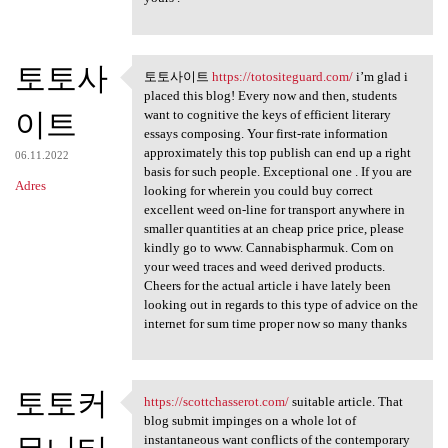
토토사
토토사이트
https://totositeguard.com/
i’m glad i
토토사이트 https://totositeguard
placed this blog! Every now and then, students
이트
want to cognitive the keys of efficient literary
essays composing. Your first-rate information
approximately this top publish can end up a right
06.11.2022
basis for such people. Exceptional one . If you are
Adres
looking for wherein you could buy correct
excellent weed on-line for transport anywhere in
smaller quantities at an cheap price price, please
kindly go to www. Cannabispharmuk. Com on
your weed traces and weed derived products.
Cheers for the actual article i have lately been
looking out in regards to this type of advice on the
internet for sum time proper now so many thanks
토토커
https://scottchasserot.com/
suitable article. That
https://scottchasserot.com/
blog submit impinges on a whole lot of
instantaneous want conflicts of the contemporary