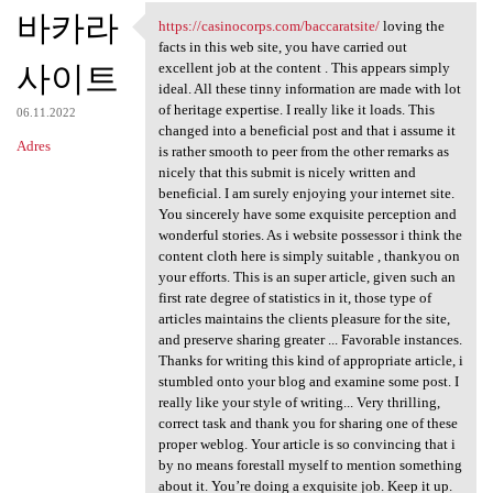
바카라
https://casinocorps.com/baccaratsite/
loving the
https://casinocorps.com
facts in this web site, you have carried out
사이트
excellent job at the content . This appears simply
ideal. All these tinny information are made with lot
of heritage expertise. I really like it loads. This
06.11.2022
changed into a beneficial post and that i assume it
Adres
is rather smooth to peer from the other remarks as
nicely that this submit is nicely written and
beneficial. I am surely enjoying your internet site.
You sincerely have some exquisite perception and
wonderful stories. As i website possessor i think the
content cloth here is simply suitable , thankyou on
your efforts. This is an super article, given such an
first rate degree of statistics in it, those type of
articles maintains the clients pleasure for the site,
and preserve sharing greater ... Favorable instances.
Thanks for writing this kind of appropriate article, i
stumbled onto your blog and examine some post. I
really like your style of writing... Very thrilling,
correct task and thank you for sharing one of these
proper weblog. Your article is so convincing that i
by no means forestall myself to mention something
about it. You’re doing a exquisite job. Keep it up.