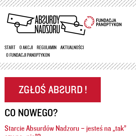
Przejdź
do
treści
START
O AKCJI
REGULAMIN
AKTUALNOŚCI
O FUNDACJI PANOPTYKON
CO NOWEGO?
Starcie Absurdów Nadzoru – jesteś na „tak”