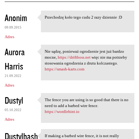
K
Anonim
Przechodzę koło tego cudu 2 razy dziennie :D
Przechodzę koło tego cudu 2
o
09.09.2015
m
Adres
e
n
Aurora
Nie sądzę, ponieważ ogrodzenie jest już bardzo
Nie sądzę, ponieważ
t
mocne,
https://driftboss.net
więc nie ma potrzeby
Harris
stosowania ogrodzenia z drutu kolczastego.
a
https://smash-karts.com
r
21.09.2022
z
Adres
e
Dustyl
The fence you are using is so good that there is no
The fence you are using is so
need to add a barbed wire fence.
05.10.2022
https://wordlehint.io
Adres
Dustylbash
If making a barbed wire fence, it is not really