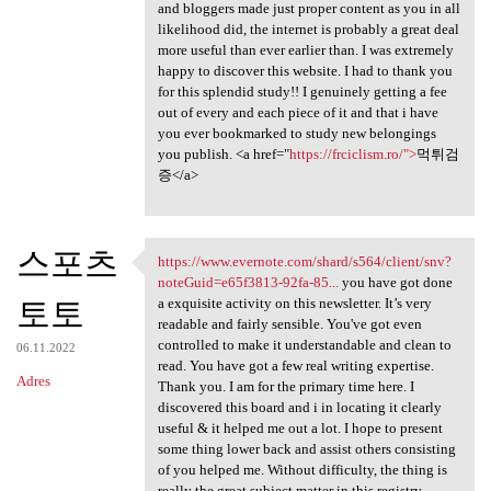
and bloggers made just proper content as you in all
likelihood did, the internet is probably a great deal
more useful than ever earlier than. I was extremely
happy to discover this website. I had to thank you
for this splendid study!! I genuinely getting a fee
out of every and each piece of it and that i have
you ever bookmarked to study new belongings
you publish. <a href="
https://frciclism.ro/">
먹튀검
증</a>
스포츠
https://www.evernote.com/shard/s564/client/snv?
https://www.evernote.com
noteGuid=e65f3813-92fa-85...
you have got done
토토
a exquisite activity on this newsletter. It’s very
readable and fairly sensible. You've got even
controlled to make it understandable and clean to
06.11.2022
read. You have got a few real writing expertise.
Adres
Thank you. I am for the primary time here. I
discovered this board and i in locating it clearly
useful & it helped me out a lot. I hope to present
some thing lower back and assist others consisting
of you helped me. Without difficulty, the thing is
really the great subject matter in this registry