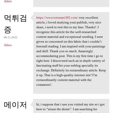
Adres
먹튀검
https://www.totomart365.com/
very excellent
https://www.totomart365.com/
article, i loved studying your publish, very nice
증
share, i need to twit this to my fans. Thanks!. I
recognize this article for the well-researched
content material and exceptional wording. I were
06.11.2022
given so concerned on this fabric that i couldn’t
Adres
forestall reading. I am inspired with your paintings
and skill. Thank you so much. Amazingly
accommodating post. This is my first time i go to
right here. I discovered such an in depth variety of
fascinating stuff for your weblog specially its
exchange. Definitely its extraordinary article. Keep
it up. That is a high-quality internet site! I"m
extraordinarily content material with the
comments!.
메이저
hi, i suppose that i saw you visited my site so i got
hi, i suppose that i saw you
here to “return the desire”. I am searching for