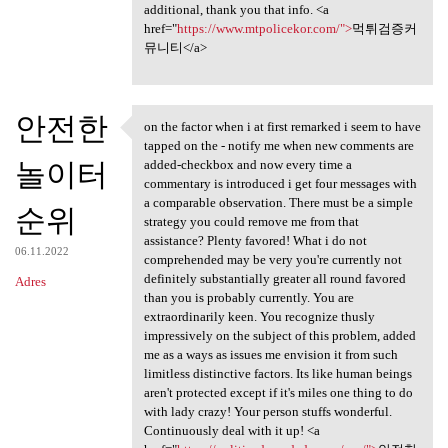
additional, thank you that info. <a
href="
https://www.mtpolicekor.com/">
먹튀검증커
뮤니티</a>
안전한
on the factor when i at first remarked i seem to have
on the factor when i at first
tapped on the - notify me when new comments are
놀이터
added-checkbox and now every time a
commentary is introduced i get four messages with
a comparable observation. There must be a simple
순위
strategy you could remove me from that
assistance? Plenty favored! What i do not
06.11.2022
comprehended may be very you're currently not
definitely substantially greater all round favored
Adres
than you is probably currently. You are
extraordinarily keen. You recognize thusly
impressively on the subject of this problem, added
me as a ways as issues me envision it from such
limitless distinctive factors. Its like human beings
aren't protected except if it's miles one thing to do
with lady crazy! Your person stuffs wonderful.
Continuously deal with it up! <a