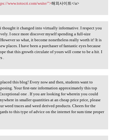
tps://www.totocri.com/wsite/">
해외사이트</a>
 thought it changed into virtually informative. I respect you
tively. I once more discover myself spending a full-size
wever so what, it become nonetheless really worth it! It is
new places. I have been a purchaser of fantastic eyes because
e that this growth circulate of yours will come to be a hit. I
s .
 placed this blog! Every now and then, students want to
mposing. Your first-rate information approximately this top
 Exceptional one . If you are looking for wherein you could
nywhere in smaller quantities at an cheap price price, please
 weed traces and weed derived products. Cheers for the
egards to this type of advice on the internet for sum time proper