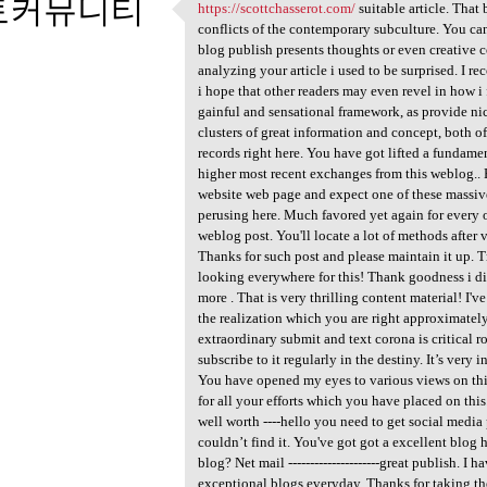
토커뮤니티
https://scottchasserot.com/
suitable article. That
https://scottchasserot.com/
conflicts of the contemporary subculture. You can'
2
blog publish presents thoughts or even creative c
analyzing your article i used to be surprised. I r
i hope that other readers may even revel in how i 
gainful and sensational framework, as provide n
clusters of great information and concept, both of
records right here. You have got lifted a fundament
higher most recent exchanges from this weblog.. H
website web page and expect one of these massive 
perusing here. Much favored yet again for every on
weblog post. You'll locate a lot of methods after v
Thanks for such post and please maintain it up. 
looking everywhere for this! Thank goodness i 
more . That is very thrilling content material! I
the realization which you are right approximatel
extraordinary submit and text corona is critical r
subscribe to it regularly in the destiny. It’s very
You have opened my eyes to various views on this 
for all your efforts which you have placed on this.
well worth ----hello you need to get social media 
couldn’t find it. You've got got a excellent blog 
blog? Net mail ---------------------great publish. I
exceptional blogs everyday. Thanks for taking the