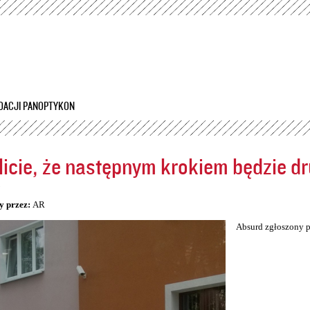
Przejdź
do
treści
DACJI PANOPTYKON
icie, że następnym krokiem będzie dr
5
y przez:
AR
Absurd zgłoszony p