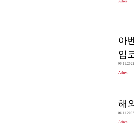
Adres
아
입
06.11.202
Adres
해
06.11.202
Adres