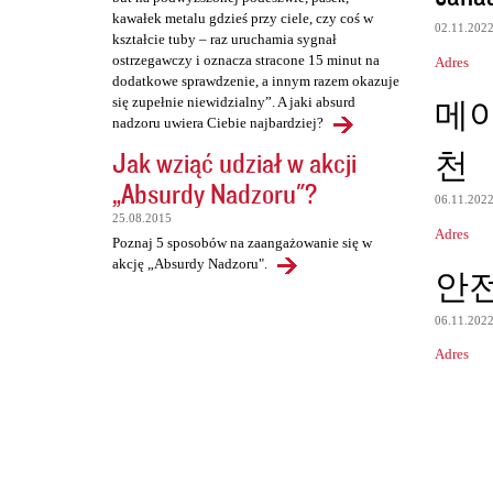
kawałek metalu gdzieś przy ciele, czy coś w
02.11.202
kształcie tuby – raz uruchamia sygnał
ostrzegawczy i oznacza stracone 15 minut na
Adres
dodatkowe sprawdzenie, a innym razem okazuje
메
się zupełnie niewidzialny”. A jaki absurd
nadzoru uwiera Ciebie najbardziej?
천
Jak wziąć udział w akcji
„Absurdy Nadzoru"?
06.11.202
25.08.2015
Adres
Poznaj 5 sposobów na zaangażowanie się w
akcję „Absurdy Nadzoru".
안
06.11.202
Adres