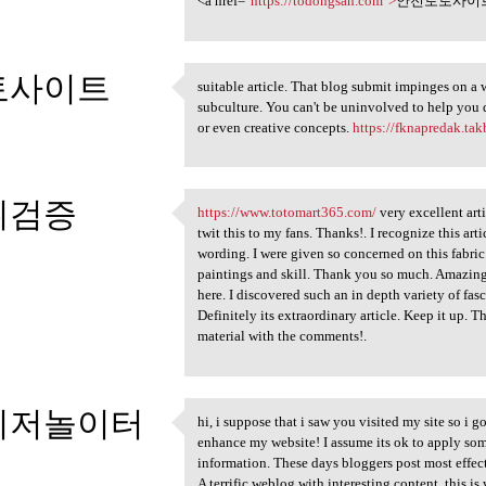
<a href="
https://todongsan.com">
안전토토사이트
토사이트
suitable article. That blog submit impinges on a 
suitable article. That blog
subculture. You can't be uninvolved to help you q
2
or even creative concepts.
https://fknapredak.tak
튀검증
https://www.totomart365.com/
very excellent arti
https://www.totomart365.com/
twit this to my fans. Thanks!. I recognize this ar
2
wording. I were given so concerned on this fabric 
paintings and skill. Thank you so much. Amazingl
here. I discovered such an in depth variety of fas
Definitely its extraordinary article. Keep it up. T
material with the comments!.
이저놀이터
hi, i suppose that i saw you visited my site so i go
hi, i suppose that i saw you
enhance my website! I assume its ok to apply some
2
information. These days bloggers post most effect
A terrific weblog with interesting content, this i