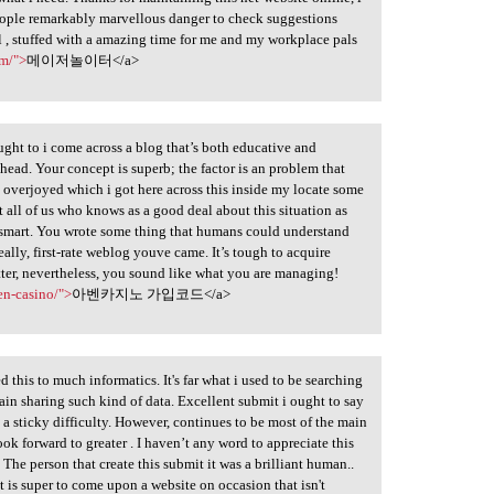
 people remarkably marvellous danger to check suggestions
l , stuffed with a amazing time for me and my workplace pals
om/">
메이저놀이터</a>
ought to i come across a blog that’s both educative and
e head. Your concept is superb; the factor is an problem that
m overjoyed which i got here across this inside my locate some
t all of us who knows as a good deal about this situation as
 smart. You wrote some thing that humans could understand
lly, first-rate weblog youve came. It’s tough to acquire
er, nevertheless, you sound like what you are managing!
en-casino/">
아벤카지노 가입코드</a>
d this to much informatics. It's far what i used to be searching
tain sharing such kind of data. Excellent submit i ought to say
ly a sticky difficulty. However, continues to be most of the main
ook forward to greater . I haven’t any word to appreciate this
. The person that create this submit it was a brilliant human..
t is super to come upon a website on occasion that isn't