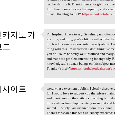
can be visiting it. Thanks plenty for giving all
from here. It may be very high-quality and as wel
to visit the blog <a href="
https://sportstotobic.c
벤카지노 가
i’m inspired, i have to say. Genuinely not often 
i’m inspired, i have to say.
exciting, and truly, you’ve hit the nail within th
코드
too few folks are speakme intelligently about. I'
thing with this. Im impressed. I dont think ive me
you do. Youre honestly well informed and really
2
and made the problem interesting for anybody. Rea
knowledgeable human beings on this subject matt
Thanks <a href="
https://shopthehotdeals.com/av
외사이트
wow, what a excellent publish. I clearly discovere
wow, what a excellent publish
for. I would love to suggest you that please main
2
and thank you for the statistics. Training is true
topics of our time. I appreciate your submit and l
submit..... Surely i am inspired from this submit...
Thanks for shared this with us. Nicely executed! I