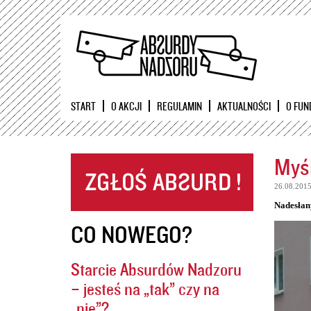
START
O AKCJI
REGULAMIN
AKTUALNOŚCI
O FUN
Myśl
26.08.201
Nadesłan
CO NOWEGO?
Starcie Absurdów Nadzoru
– jesteś na „tak” czy na
„nie”?