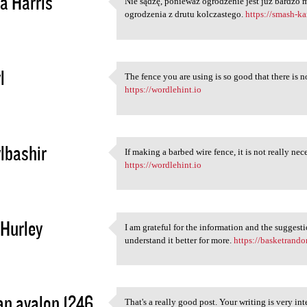
a Harris
Nie sądzę, ponieważ ogrodzenie jest już bardzo
Nie sądzę, ponieważ
ogrodzenia z drutu kolczastego.
https://smash-ka
2
l
The fence you are using is so good that there is n
The fence you are using is so
https://wordlehint.io
2
lbashir
If making a barbed wire fence, it is not really nec
If making a barbed wire fence
https://wordlehint.io
2
 Hurley
I am grateful for the information and the suggesti
I am grateful for the
understand it better for more.
https://basketrando
2
n avalon 1246
That's a really good post. Your writing is very in