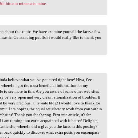
th-bitcoin-miner-asic-mine...
tion about this topic. We have examine your all the facts a few
ntastic. Outstanding publish i would really like to thank you
inda believe what you've got cited right here! Hiya, i've
 wherein i got the most beneficial information for my
e to see more in this. Are you aware of some other web sites
ay be very open and very clean rationalization of troubles. It
 be very precious . First-rate blog! I would love to thank for
ubmit. I am hoping the equal satisfactory work from you within
ebsites! Thank you for sharing. First rate article, it's far
nd i am turning into extra acquainted with it better! Delights,
stic site, wherein did u give you the facts in this posting?
ower back quickly to discover what extra posts you encompass