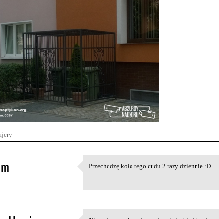
ajery
im
Przechodzę koło tego cudu 2 razy dziennie :D
Przechodzę koło tego cudu 2
5