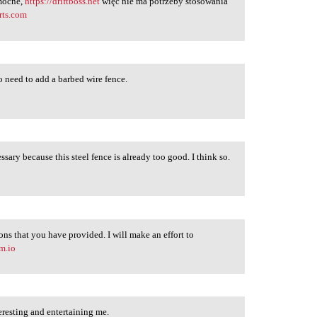
 mocne,
https://driftboss.net
więc nie ma potrzeby stosowania
rts.com
o need to add a barbed wire fence.
essary because this steel fence is already too good. I think so.
ons that you have provided. I will make an effort to
m.io
teresting and entertaining me.