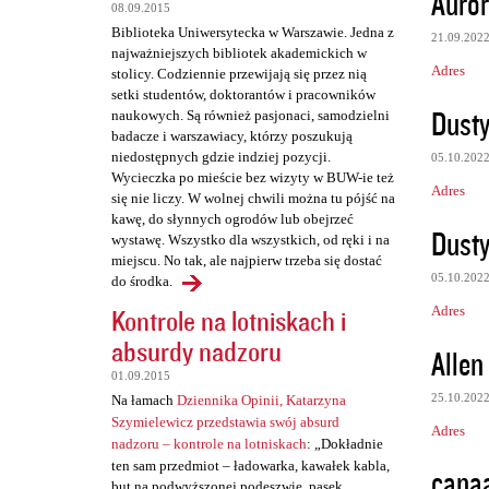
Auror
08.09.2015
t
Biblioteka Uniwersytecka w Warszawie. Jedna z
21.09.202
a
najważniejszych bibliotek akademickich w
Adres
stolicy. Codziennie przewijają się przez nią
r
setki studentów, doktorantów i pracowników
z
Dusty
naukowych. Są również pasjonaci, samodzielni
badacze i warszawiacy, którzy poszukują
e
niedostępnych gdzie indziej pozycji.
05.10.202
Wycieczka po mieście bez wizyty w BUW-ie też
Adres
się nie liczy. W wolnej chwili można tu pójść na
kawę, do słynnych ogrodów lub obejrzeć
Dusty
wystawę. Wszystko dla wszystkich, od ręki i na
miejscu. No tak, ale najpierw trzeba się dostać
05.10.202
do środka.
Adres
Kontrole na lotniskach i
absurdy nadzoru
Allen
01.09.2015
25.10.202
Na łamach
Dziennika Opinii, Katarzyna
Szymielewicz przedstawia swój absurd
Adres
nadzoru – kontrole na lotniskach
: „Dokładnie
ten sam przedmiot – ładowarka, kawałek kabla,
canaa
but na podwyższonej podeszwie, pasek,