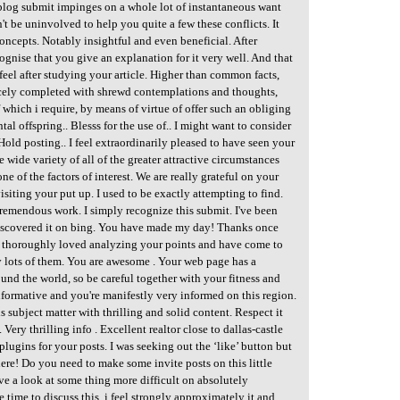
 blog submit impinges on a whole lot of instantaneous want
t be uninvolved to help you quite a few these conflicts. It
oncepts. Notably insightful and even beneficial. After
ecognise that you give an explanation for it very well. And that
feel after studying your article. Higher than common facts,
icely completed with shrewd contemplations and thoughts,
 which i require, by means of virtue of offer such an obliging
al offspring.. Blesss for the use of.. I might want to consider
old posting.. I feel extraordinarily pleased to have seen your
wide variety of all of the greater attractive circumstances
e of the factors of interest. We are really grateful on your
isiting your put up. I used to be exactly attempting to find.
Tremendous work. I simply recognize this submit. I've been
discovered it on bing. You have made my day! Thanks once
've thoroughly loved analyzing your points and have come to
y lots of them. You are awesome . Your web page has a
ound the world, so be careful together with your fitness and
 informative and you're manifestly very informed on this region.
subject matter with thrilling and solid content. Respect it
 Very thrilling info . Excellent realtor close to dallas-castle
plugins for your posts. I was seeking out the ‘like’ button but
here! Do you need to make some invite posts on this little
 have a look at some thing more difficult on absolutely
 time to discuss this, i feel strongly approximately it and