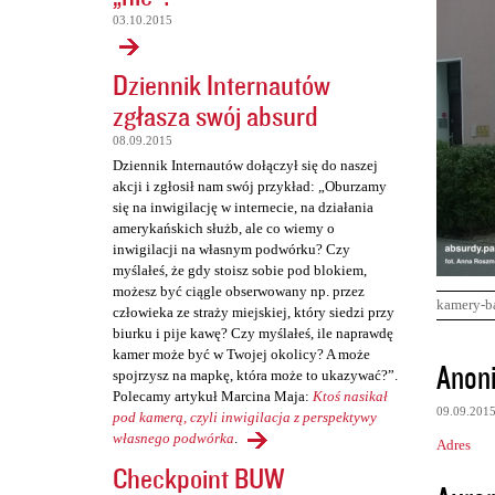
03.10.2015
Dziennik Internautów
zgłasza swój absurd
08.09.2015
Dziennik Internautów dołączył się do naszej
akcji i zgłosił nam swój przykład: „Oburzamy
się na inwigilację w internecie, na działania
amerykańskich służb, ale co wiemy o
inwigilacji na własnym podwórku? Czy
myślałeś, że gdy stoisz sobie pod blokiem,
możesz być ciągle obserwowany np. przez
kamery-b
człowieka ze straży miejskiej, który siedzi przy
biurku i pije kawę? Czy myślałeś, ile naprawdę
kamer może być w Twojej okolicy? A może
K
Anon
spojrzysz na mapkę, która może to ukazywać?”.
o
Polecamy artykuł Marcina Maja:
Ktoś nasikał
09.09.201
m
pod kamerą, czyli inwigilacja z perspektywy
własnego podwórka
.
Adres
e
Checkpoint BUW
n