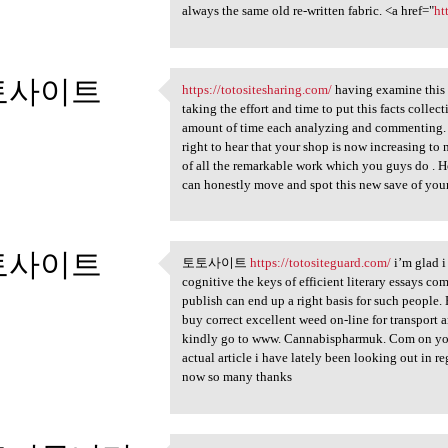
always the same old re-written fabric. <a href="
ht
토사이트
https://totositesharing.com/
having examine this i
https://totositesharing.com/
taking the effort and time to put this facts collec
2
amount of time each analyzing and commenting. Ho
right to hear that your shop is now increasing to 
of all the remarkable work which you guys do . Hop
can honestly move and spot this new save of your
토사이트
토토사이트
https://totositeguard.com/
i’m glad i
토토사이트 https://totositeguard
cognitive the keys of efficient literary essays co
2
publish can end up a right basis for such people.
buy correct excellent weed on-line for transport a
kindly go to www. Cannabispharmuk. Com on your
actual article i have lately been looking out in r
now so many thanks