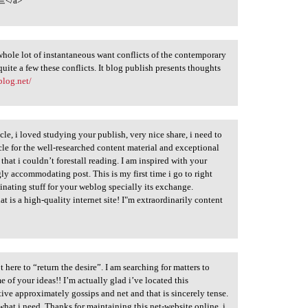
</a>
whole lot of instantaneous want conflicts of the contemporary
uite a few these conflicts. It blog publish presents thoughts
blog.net/
cle, i loved studying your publish, very nice share, i need to
ticle for the well-researched content material and exceptional
that i couldn’t forestall reading. I am inspired with your
y accommodating post. This is my first time i go to right
cinating stuff for your weblog specially its exchange.
hat is a high-quality internet site! I"m extraordinarily content
t here to “return the desire”. I am searching for matters to
 of your ideas!! I’m actually glad i’ve located this
ive approximately gossips and net and that is sincerely tense.
s what i need. Thanks for maintaining this net-website online, i