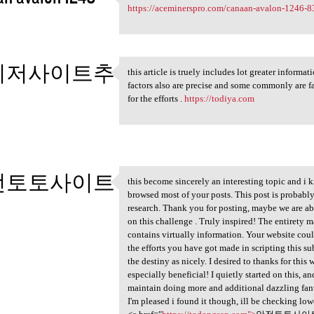
That's a really good post.
https://aceminerspro.com/canaan-avalon-1246-83
2
이저사이트추
this article is truely includes lot greater informa
this article is truely
factors also are precise and some commonly are fa
for the efforts .
https://todiya.com
2
전토토사이트
this become sincerely an interesting topic and i k
this become sincerely an
browsed most of your posts. This post is probably
2
research. Thank you for posting, maybe we are abl
on this challenge . Truly inspired! The entirety m
contains virtually information. Your website could
the efforts you have got made in scripting this s
the destiny as nicely. I desired to thanks for this w
especially beneficial! I quietly started on this, a
maintain doing more and additional dazzling fanta
I'm pleased i found it though, ill be checking l