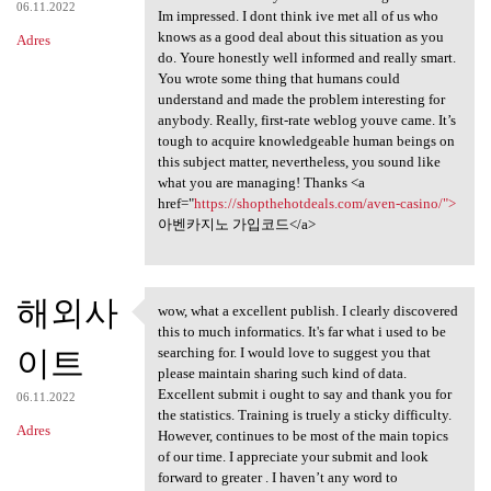
06.11.2022
Im impressed. I dont think ive met all of us who
knows as a good deal about this situation as you
Adres
do. Youre honestly well informed and really smart.
You wrote some thing that humans could
understand and made the problem interesting for
anybody. Really, first-rate weblog youve came. It’s
tough to acquire knowledgeable human beings on
this subject matter, nevertheless, you sound like
what you are managing! Thanks <a
href="
https://shopthehotdeals.com/aven-casino/">
아벤카지노 가입코드</a>
해외사
wow, what a excellent publish. I clearly discovered
wow, what a excellent publish
this to much informatics. It's far what i used to be
이트
searching for. I would love to suggest you that
please maintain sharing such kind of data.
Excellent submit i ought to say and thank you for
06.11.2022
the statistics. Training is truely a sticky difficulty.
Adres
However, continues to be most of the main topics
of our time. I appreciate your submit and look
forward to greater . I haven’t any word to