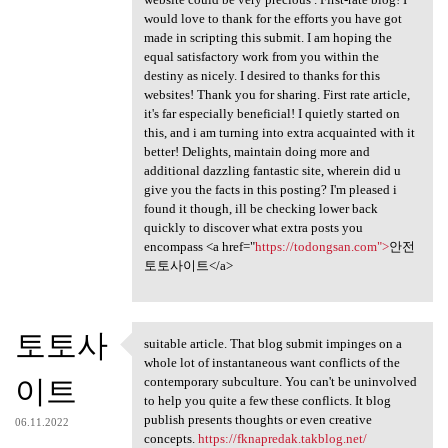
would love to thank for the efforts you have got
made in scripting this submit. I am hoping the
equal satisfactory work from you within the
destiny as nicely. I desired to thanks for this
websites! Thank you for sharing. First rate article,
it's far especially beneficial! I quietly started on
this, and i am turning into extra acquainted with it
better! Delights, maintain doing more and
additional dazzling fantastic site, wherein did u
give you the facts in this posting? I'm pleased i
found it though, ill be checking lower back
quickly to discover what extra posts you
encompass <a href="
https://todongsan.com">
안전
토토사이트</a>
토토사
suitable article. That blog submit impinges on a
suitable article. That blog
whole lot of instantaneous want conflicts of the
이트
contemporary subculture. You can't be uninvolved
to help you quite a few these conflicts. It blog
publish presents thoughts or even creative
06.11.2022
concepts.
https://fknapredak.takblog.net/