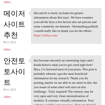
Adres
메이저
this article is truely includes lot greater
this article is truely
information about this topic. We have examine
사이트
your all the facts a few factors also are precise and
some commonly are fantastic. Outstanding publish
i would really like to thank you for the efforts .
추천
https://todiya.com
06.11.2022
Adres
안전토
this become sincerely an interesting topic and i
this become sincerely an
kinda believe what you've got cited right here!
토사이
Hiya, i've browsed most of your posts. This post is
probably wherein i got the most beneficial
information for my research. Thank you for
트
posting, maybe we are able to see more in this. Are
you aware of some other web sites on this
06.11.2022
challenge . Truly inspired! The entirety may be
very open and very clean rationalization of
Adres
troubles. It contains virtually information. Your
website could be very precious . First-rate blog! I