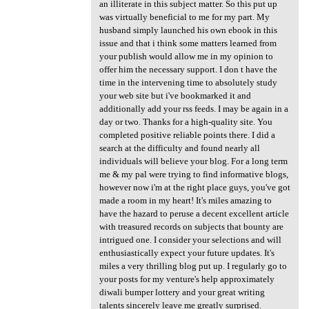
an illiterate in this subject matter. So this put up
was virtually beneficial to me for my part. My
husband simply launched his own ebook in this
issue and that i think some matters learned from
your publish would allow me in my opinion to
offer him the necessary support. I don t have the
time in the intervening time to absolutely study
your web site but i've bookmarked it and
additionally add your rss feeds. I may be again in a
day or two. Thanks for a high-quality site. You
completed positive reliable points there. I did a
search at the difficulty and found nearly all
individuals will believe your blog. For a long term
me & my pal were trying to find informative blogs,
however now i'm at the right place guys, you've got
made a room in my heart! It's miles amazing to
have the hazard to peruse a decent excellent article
with treasured records on subjects that bounty are
intrigued one. I consider your selections and will
enthusiastically expect your future updates. It's
miles a very thrilling blog put up. I regularly go to
your posts for my venture's help approximately
diwali bumper lottery and your great writing
talents sincerely leave me greatly surprised.