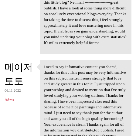
this little blog? Net mail ---------------------great
publish. I have a look at some thing more difficult
on absolutely exceptional blogs everyday. Thanks
for taking the time to discuss this, i feel strongly
approximately it and love mastering more in this
topic. If viable, as you gain understanding, would
you mind updating your blog with extra statistics?
It's miles extremely helpful for me
메이저
i need to say informative content you shared,
i need to say informative
thanks for this . This post may be very informative
토토
on this subject matter. I sense strongly that love
and study greater in this topic. I just tripped upon
your weblog and desired to mention that i've truly
06.11.2022
loved studying your weblog stations. Thanks for
Adres
sharing. I have been impressed after read this
because of some nice paintings and informative
mind. I just need to say thank you for the author
and want you all of the high-quality for coming!
Your exuberance is clean. Thanks again for all of
the information you distribute,top publish. I used
to be very interested in the object, it's pretty