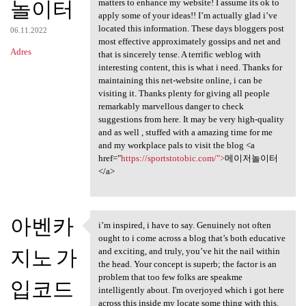
놀이터
matters to enhance my website! I assume its ok to
apply some of your ideas!! I’m actually glad i’ve
located this information. These days bloggers post
06.11.2022
most effective approximately gossips and net and
Adres
that is sincerely tense. A terrific weblog with
interesting content, this is what i need. Thanks for
maintaining this net-website online, i can be
visiting it. Thanks plenty for giving all people
remarkably marvellous danger to check
suggestions from here. It may be very high-quality
and as well , stuffed with a amazing time for me
and my workplace pals to visit the blog <a
href="
https://sportstotobic.com/">
메이저놀이터
</a>
아벤카
i’m inspired, i have to say. Genuinely not often
i’m inspired, i have to say.
ought to i come across a blog that’s both educative
지노 가
and exciting, and truly, you’ve hit the nail within
the head. Your concept is superb; the factor is an
problem that too few folks are speakme
입코드
intelligently about. I'm overjoyed which i got here
across this inside my locate some thing with this.