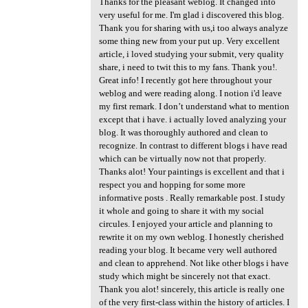
Thanks for the pleasant weblog. It changed into
very useful for me. I'm glad i discovered this blog.
Thank you for sharing with us,i too always analyze
some thing new from your put up. Very excellent
article, i loved studying your submit, very quality
share, i need to twit this to my fans. Thank you!.
Great info! I recently got here throughout your
weblog and were reading along. I notion i'd leave
my first remark. I don’t understand what to mention
except that i have. i actually loved analyzing your
blog. It was thoroughly authored and clean to
recognize. In contrast to different blogs i have read
which can be virtually now not that properly.
Thanks alot! Your paintings is excellent and that i
respect you and hopping for some more
informative posts . Really remarkable post. I study
it whole and going to share it with my social
circules. I enjoyed your article and planning to
rewrite it on my own weblog. I honestly cherished
reading your blog. It became very well authored
and clean to apprehend. Not like other blogs i have
study which might be sincerely not that exact.
Thank you alot! sincerely, this article is really one
of the very first-class within the history of articles. I