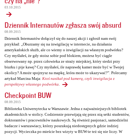
czy na „nie”?
03.10.2015
Dziennik Internautów zgłasza swój absurd
08.09.2015
Dziennik Internautów dołączył się do naszej akcji i zgłosił nam swój
przykład: „Oburzamy się na inwigilację w internecie, na działania
amerykańskich służb, ale co wiemy o inwigilacji na własnym podwórku?
Czy myślałeś, że gdy stoisz sobie pod blokiem, możesz być ciągle
obserwowany np. przez człowieka ze straży miejskiej, który siedzi przy
biurku i pije kawę? Czy myślałeś, ile naprawdę kamer może być w Twojej
okolicy? A może spojrzysz na mapkę, która może to ukazywać?”. Polecamy
artykuł Marcina Maja:
Ktoś nasikał pod kamerą, czyli inwigilacja z
perspektywy własnego podwórka
.
Checkpoint BUW
08.09.2015
Biblioteka Uniwersytecka w Warszawie. Jedna z najważniejszych bibliotek
akademickich w stolicy. Codziennie przewijają się przez nią setki studentów,
doktorantów i pracowników naukowych. Są również pasjonaci, samodzielni
badacze i warszawiacy, którzy poszukują niedostępnych gdzie indziej
pozycji. Wycieczka po mieście bez wizyty w BUW-ie też się nie liczy. W