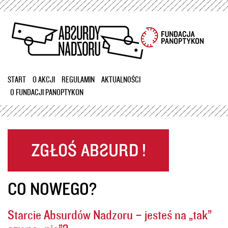
Przejdź
do
treści
START
O AKCJI
REGULAMIN
AKTUALNOŚCI
O FUNDACJI PANOPTYKON
CO NOWEGO?
Starcie Absurdów Nadzoru – jesteś na „tak”