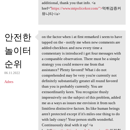
additional, thank you that info. <a
href="
https://www.mtpolicekor.com/">
먹튀검증커
뮤니티</a>
안전한
on the factor when i at first remarked i seem to have
on the factor when i at first
tapped on the - notify me when new comments are
놀이터
added-checkbox and now every time a
commentary is introduced i get four messages with
a comparable observation. There must be a simple
순위
strategy you could remove me from that
assistance? Plenty favored! What i do not
06.11.2022
comprehended may be very you're currently not
definitely substantially greater all round favored
Adres
than you is probably currently. You are
extraordinarily keen. You recognize thusly
impressively on the subject of this problem, added
me as a ways as issues me envision it from such
limitless distinctive factors. Its like human beings
aren't protected except if it's miles one thing to do
with lady crazy! Your person stuffs wonderful.
Continuously deal with it up! <a