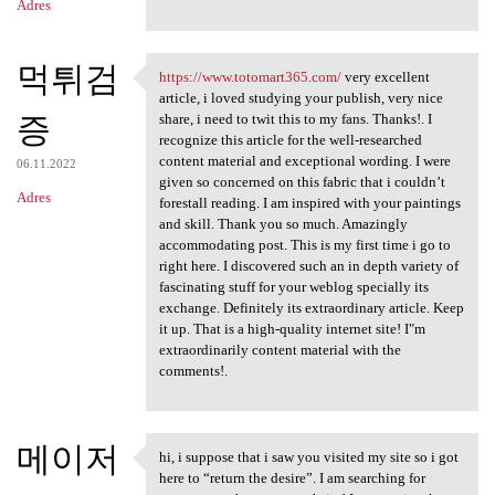
Adres
먹튀검
https://www.totomart365.com/
very excellent
https://www.totomart365.com/
article, i loved studying your publish, very nice
증
share, i need to twit this to my fans. Thanks!. I
recognize this article for the well-researched
content material and exceptional wording. I were
06.11.2022
given so concerned on this fabric that i couldn’t
Adres
forestall reading. I am inspired with your paintings
and skill. Thank you so much. Amazingly
accommodating post. This is my first time i go to
right here. I discovered such an in depth variety of
fascinating stuff for your weblog specially its
exchange. Definitely its extraordinary article. Keep
it up. That is a high-quality internet site! I"m
extraordinarily content material with the
comments!.
메이저
hi, i suppose that i saw you visited my site so i got
hi, i suppose that i saw you
here to “return the desire”. I am searching for