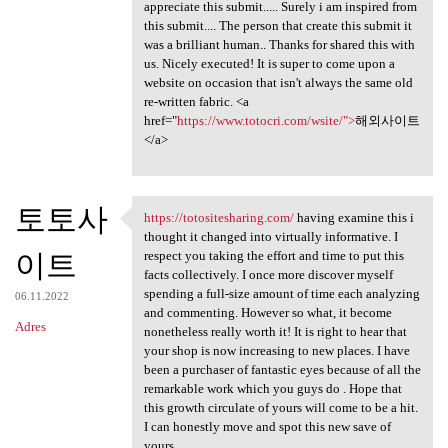
appreciate this submit..... Surely i am inspired from
this submit.... The person that create this submit it
was a brilliant human.. Thanks for shared this with
us. Nicely executed! It is super to come upon a
website on occasion that isn't always the same old
re-written fabric. <a
href="
https://www.totocri.com/wsite/">
해외사이트
</a>
토토사
https://totositesharing.com/
having examine this i
https://totositesharing.com/
thought it changed into virtually informative. I
이트
respect you taking the effort and time to put this
facts collectively. I once more discover myself
spending a full-size amount of time each analyzing
06.11.2022
and commenting. However so what, it become
Adres
nonetheless really worth it! It is right to hear that
your shop is now increasing to new places. I have
been a purchaser of fantastic eyes because of all the
remarkable work which you guys do . Hope that
this growth circulate of yours will come to be a hit.
I can honestly move and spot this new save of
yours .