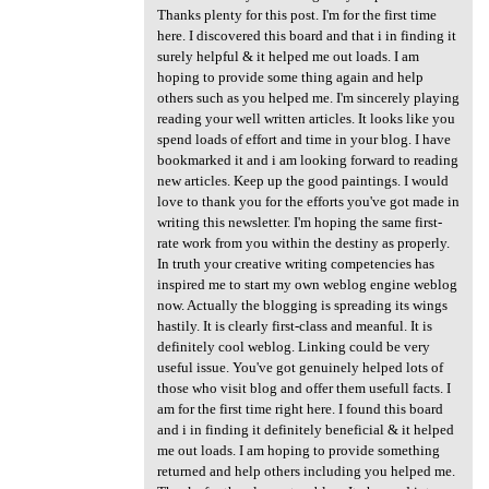
Thanks plenty for this post. I'm for the first time
here. I discovered this board and that i in finding it
surely helpful & it helped me out loads. I am
hoping to provide some thing again and help
others such as you helped me. I'm sincerely playing
reading your well written articles. It looks like you
spend loads of effort and time in your blog. I have
bookmarked it and i am looking forward to reading
new articles. Keep up the good paintings. I would
love to thank you for the efforts you've got made in
writing this newsletter. I'm hoping the same first-
rate work from you within the destiny as properly.
In truth your creative writing competencies has
inspired me to start my own weblog engine weblog
now. Actually the blogging is spreading its wings
hastily. It is clearly first-class and meanful. It is
definitely cool weblog. Linking could be very
useful issue. You've got genuinely helped lots of
those who visit blog and offer them usefull facts. I
am for the first time right here. I found this board
and i in finding it definitely beneficial & it helped
me out loads. I am hoping to provide something
returned and help others including you helped me.