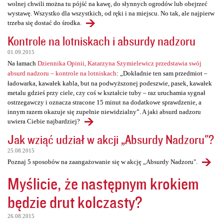
wolnej chwili można tu pójść na kawę, do słynnych ogrodów lub obejrzeć
wystawę. Wszystko dla wszystkich, od ręki i na miejscu. No tak, ale najpierw
trzeba się dostać do środka.
Kontrole na lotniskach i absurdy nadzoru
01.09.2015
Na łamach
Dziennika Opinii, Katarzyna Szymielewicz przedstawia swój
absurd nadzoru – kontrole na lotniskach
: „Dokładnie ten sam przedmiot –
ładowarka, kawałek kabla, but na podwyższonej podeszwie, pasek, kawałek
metalu gdzieś przy ciele, czy coś w kształcie tuby – raz uruchamia sygnał
ostrzegawczy i oznacza stracone 15 minut na dodatkowe sprawdzenie, a
innym razem okazuje się zupełnie niewidzialny”. A jaki absurd nadzoru
uwiera Ciebie najbardziej?
Jak wziąć udział w akcji „Absurdy Nadzoru"?
25.08.2015
Poznaj 5 sposobów na zaangażowanie się w akcję „Absurdy Nadzoru".
Myślicie, że następnym krokiem
będzie drut kolczasty?
26.08.2015