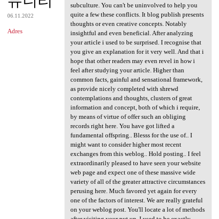
뮤니티
subculture. You can't be uninvolved to help you
quite a few these conflicts. It blog publish presents
06.11.2022
thoughts or even creative concepts. Notably
Adres
insightful and even beneficial. After analyzing
your article i used to be surprised. I recognise that
you give an explanation for it very well. And that i
hope that other readers may even revel in how i
feel after studying your article. Higher than
common facts, gainful and sensational framework,
as provide nicely completed with shrewd
contemplations and thoughts, clusters of great
information and concept, both of which i require,
by means of virtue of offer such an obliging
records right here. You have got lifted a
fundamental offspring.. Blesss for the use of.. I
might want to consider higher most recent
exchanges from this weblog.. Hold posting.. I feel
extraordinarily pleased to have seen your website
web page and expect one of these massive wide
variety of all of the greater attractive circumstances
perusing here. Much favored yet again for every
one of the factors of interest. We are really grateful
on your weblog post. You'll locate a lot of methods
after visiting your put up. I used to be exactly