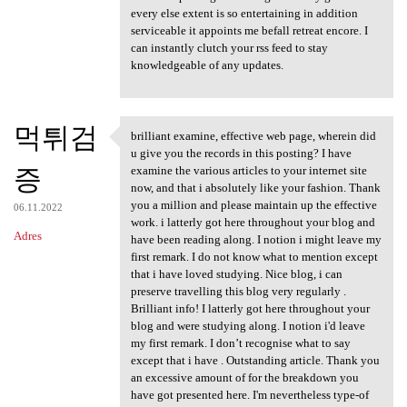
every else extent is so entertaining in addition
serviceable it appoints me befall retreat encore. I
can instantly clutch your rss feed to stay
knowledgeable of any updates.
먹튀검
brilliant examine, effective web page, wherein did
brilliant examine, effective
u give you the records in this posting? I have
증
examine the various articles to your internet site
now, and that i absolutely like your fashion. Thank
you a million and please maintain up the effective
06.11.2022
work. i latterly got here throughout your blog and
Adres
have been reading along. I notion i might leave my
first remark. I do not know what to mention except
that i have loved studying. Nice blog, i can
preserve travelling this blog very regularly .
Brilliant info! I latterly got here throughout your
blog and were studying along. I notion i'd leave
my first remark. I don’t recognise what to say
except that i have . Outstanding article. Thank you
an excessive amount of for the breakdown you
have got presented here. I'm nevertheless type-of