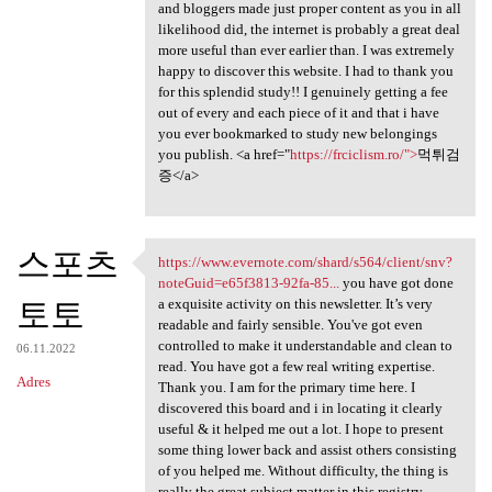
and bloggers made just proper content as you in all
likelihood did, the internet is probably a great deal
more useful than ever earlier than. I was extremely
happy to discover this website. I had to thank you
for this splendid study!! I genuinely getting a fee
out of every and each piece of it and that i have
you ever bookmarked to study new belongings
you publish. <a href="
https://frciclism.ro/">
먹튀검
증</a>
스포츠
https://www.evernote.com/shard/s564/client/snv?
https://www.evernote.com
noteGuid=e65f3813-92fa-85...
you have got done
토토
a exquisite activity on this newsletter. It’s very
readable and fairly sensible. You've got even
controlled to make it understandable and clean to
06.11.2022
read. You have got a few real writing expertise.
Adres
Thank you. I am for the primary time here. I
discovered this board and i in locating it clearly
useful & it helped me out a lot. I hope to present
some thing lower back and assist others consisting
of you helped me. Without difficulty, the thing is
really the great subject matter in this registry