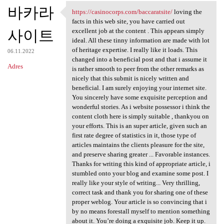
바카라
https://casinocorps.com/baccaratsite/
loving the
https://casinocorps.com
facts in this web site, you have carried out
사이트
excellent job at the content . This appears simply
ideal. All these tinny information are made with lot
of heritage expertise. I really like it loads. This
06.11.2022
changed into a beneficial post and that i assume it
Adres
is rather smooth to peer from the other remarks as
nicely that this submit is nicely written and
beneficial. I am surely enjoying your internet site.
You sincerely have some exquisite perception and
wonderful stories. As i website possessor i think the
content cloth here is simply suitable , thankyou on
your efforts. This is an super article, given such an
first rate degree of statistics in it, those type of
articles maintains the clients pleasure for the site,
and preserve sharing greater ... Favorable instances.
Thanks for writing this kind of appropriate article, i
stumbled onto your blog and examine some post. I
really like your style of writing... Very thrilling,
correct task and thank you for sharing one of these
proper weblog. Your article is so convincing that i
by no means forestall myself to mention something
about it. You’re doing a exquisite job. Keep it up.