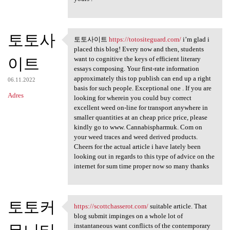
토토사
토토사이트
https://totositeguard.com/
i’m glad i
토토사이트 https://totositeguard
placed this blog! Every now and then, students
이트
want to cognitive the keys of efficient literary
essays composing. Your first-rate information
approximately this top publish can end up a right
06.11.2022
basis for such people. Exceptional one . If you are
Adres
looking for wherein you could buy correct
excellent weed on-line for transport anywhere in
smaller quantities at an cheap price price, please
kindly go to www. Cannabispharmuk. Com on
your weed traces and weed derived products.
Cheers for the actual article i have lately been
looking out in regards to this type of advice on the
internet for sum time proper now so many thanks
토토커
https://scottchasserot.com/
suitable article. That
https://scottchasserot.com/
blog submit impinges on a whole lot of
instantaneous want conflicts of the contemporary