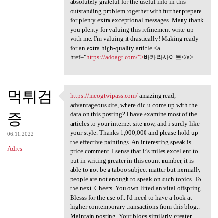
absolutely grateful for the useful info in this
outstanding problem together with further prepare
for plenty extra exceptional messages. Many thank
you plenty for valuing this refinement write-up
with me. I'm valuing it drastically! Making ready
for an extra high-quality article <a
href="
https://adoagt.com/">
바카라사이트</a>
먹튀검
https://meogtwipass.com/
amazing read,
https://meogtwipass.com/
advantageous site, where did u come up with the
증
data on this posting? I have examine most of the
articles to your internet site now, and i surely like
your style. Thanks 1,000,000 and please hold up
06.11.2022
the effective paintings. An interesting speak is
Adres
price comment. I sense that it's miles excellent to
put in writing greater in this count number, it is
able to not be a taboo subject matter but normally
people are not enough to speak on such topics. To
the next. Cheers. You own lifted an vital offspring..
Blesss for the use of.. I'd need to have a look at
higher contemporary transactions from this blog..
Maintain posting. Your blogs similarly greater