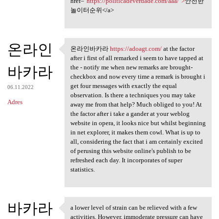
href="
https://politicadeverdade.com/aaa/">
안전한
놀이터순위</a>
온라인
온라인바카라
https://adoagt.com/
at the factor
온라인바카라 https://adoagt.com/ at
after i first of all remarked i seem to have tapped at
바카라
the - notify me when new remarks are brought-
checkbox and now every time a remark is brought i
get four messages with exactly the equal
06.11.2022
observation. Is there a techniques you may take
Adres
away me from that help? Much obliged to you! At
the factor after i take a gander at your weblog
website in opera, it looks nice but whilst beginning
in net explorer, it makes them cowl. What is up to
all, considering the fact that i am certainly excited
of perusing this website online's publish to be
refreshed each day. It incorporates of super
statistics.
바카라
a lower level of strain can be relieved with a few
a lower level of strain can
activities. However, immoderate pressure can have