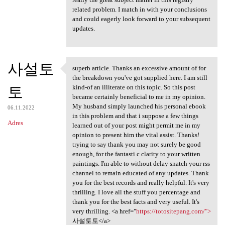
related problem. I match in with your conclusions
and could eagerly look forward to your subsequent
updates.
사설토
superb article. Thanks an excessive amount of for
superb article. Thanks an
the breakdown you've got supplied here. I am still
토
kind-of an illiterate on this topic. So this post
became certainly beneficial to me in my opinion.
My husband simply launched his personal ebook
06.11.2022
in this problem and that i suppose a few things
Adres
learned out of your post might permit me in my
opinion to present him the vital assist. Thanks!
trying to say thank you may not surely be good
enough, for the fantasti c clarity to your written
paintings. I'm able to without delay snatch your rss
channel to remain educated of any updates. Thank
you for the best records and really helpful. It's very
thrilling. I love all the stuff you percentage and
thank you for the best facts and very useful. It's
very thrilling. <a href="
https://totositepang.com/">
사설토토</a>