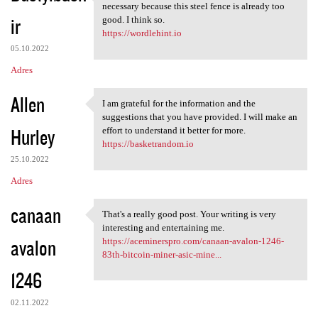
If making a barbed wire fence
necessary because this steel fence is already too
ir
good. I think so.
https://wordlehint.io
05.10.2022
Adres
Allen
I am grateful for the information and the
I am grateful for the
suggestions that you have provided. I will make an
Hurley
effort to understand it better for more.
https://basketrandom.io
25.10.2022
Adres
canaan
That's a really good post. Your writing is very
That's a really good post.
interesting and entertaining me.
avalon
https://aceminerspro.com/canaan-avalon-1246-
83th-bitcoin-miner-asic-mine...
1246
02.11.2022