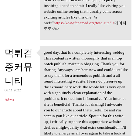
inspiring i need to admit. I really like visiting you
website online seeing that i usually come across
exciting articles like this one. <a
href="
https://www.fenamad.org/toto-site/">
메이저
토토</a>
먹튀검
good day, that is a completely interesting weblog.
good day, that is a
This content is written thoroughly that is an top
증커뮤
notch publish, maintain blogging. Thank you for
sharing. Anyways i am here now and could just like
to say thank for a tremendous publish and a all
니티
round interesting website. Please do preserve up
the extraordinary work. the whole lot is very open
06.11.2022
with a genuinely clean explanation of the
problems. It turned into informative. Your internet
Adres
site is beneficial. Thanks for sharing! I advocate
you to our article about that's useful for and i'm
certain you like our article. Spot up for this write-
up, i critically suppose this appropriate website
desires a high-quality deal extra consideration. I’ll
likely to emerge as all over again to take a look at