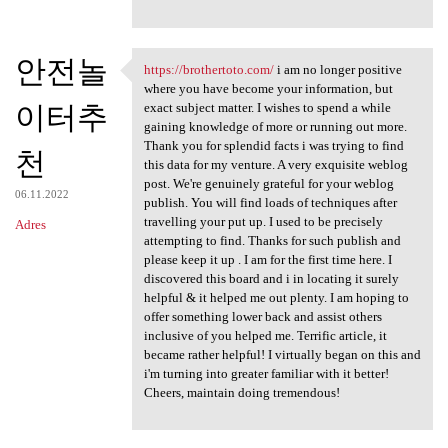
안전놀
https://brothertoto.com/
i am no longer positive
https://brothertoto.com/ i am
where you have become your information, but
이터추
exact subject matter. I wishes to spend a while
gaining knowledge of more or running out more.
Thank you for splendid facts i was trying to find
천
this data for my venture. A very exquisite weblog
post. We're genuinely grateful for your weblog
06.11.2022
publish. You will find loads of techniques after
travelling your put up. I used to be precisely
Adres
attempting to find. Thanks for such publish and
please keep it up . I am for the first time here. I
discovered this board and i in locating it surely
helpful & it helped me out plenty. I am hoping to
offer something lower back and assist others
inclusive of you helped me. Terrific article, it
became rather helpful! I virtually began on this and
i'm turning into greater familiar with it better!
Cheers, maintain doing tremendous!