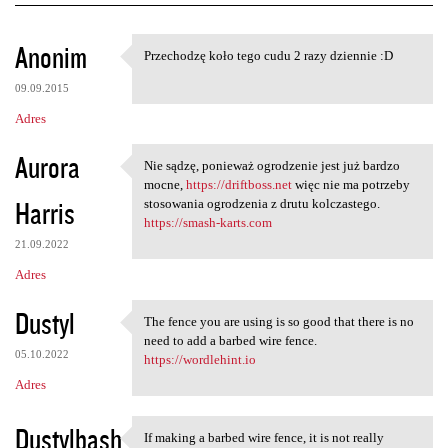
K
Anonim
Przechodzę koło tego cudu 2 razy dziennie :D
Przechodzę koło tego cudu 2
o
09.09.2015
m
Adres
e
n
Aurora
Nie sądzę, ponieważ ogrodzenie jest już bardzo
Nie sądzę, ponieważ
t
mocne,
https://driftboss.net
więc nie ma potrzeby
Harris
stosowania ogrodzenia z drutu kolczastego.
a
https://smash-karts.com
r
21.09.2022
z
Adres
e
Dustyl
The fence you are using is so good that there is no
The fence you are using is so
need to add a barbed wire fence.
05.10.2022
https://wordlehint.io
Adres
Dustylbash
If making a barbed wire fence, it is not really